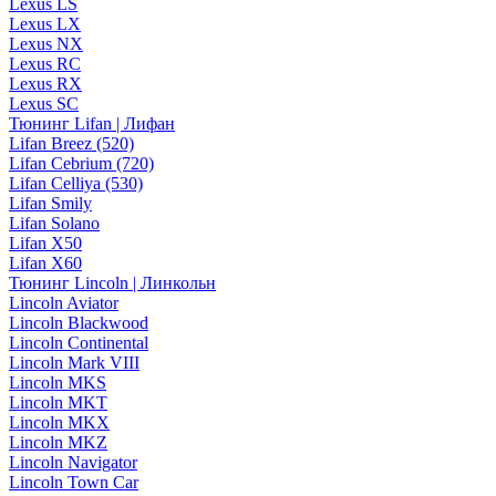
Lexus LS
Lexus LX
Lexus NX
Lexus RC
Lexus RX
Lexus SC
Тюнинг Lifan | Лифан
Lifan Breez (520)
Lifan Cebrium (720)
Lifan Celliya (530)
Lifan Smily
Lifan Solano
Lifan X50
Lifan X60
Тюнинг Lincoln | Линкольн
Lincoln Aviator
Lincoln Blackwood
Lincoln Continental
Lincoln Mark VIII
Lincoln MKS
Lincoln MKT
Lincoln MKX
Lincoln MKZ
Lincoln Navigator
Lincoln Town Car