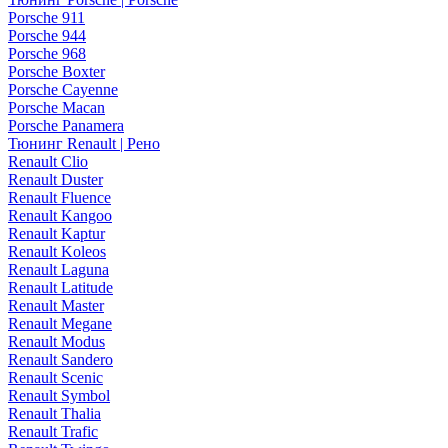
Porsche 911
Porsche 944
Porsche 968
Porsche Boxter
Porsche Cayenne
Porsche Macan
Porsche Panamera
Тюнинг Renault | Рено
Renault Clio
Renault Duster
Renault Fluence
Renault Kangoo
Renault Kaptur
Renault Koleos
Renault Laguna
Renault Latitude
Renault Master
Renault Megane
Renault Modus
Renault Sandero
Renault Scenic
Renault Symbol
Renault Thalia
Renault Trafic