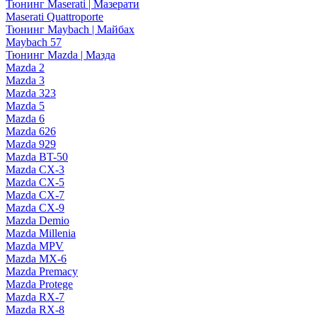
Тюнинг Maserati | Мазерати
Maserati Quattroporte
Тюнинг Maybach | Майбах
Maybach 57
Тюнинг Mazda | Мазда
Mazda 2
Mazda 3
Mazda 323
Mazda 5
Mazda 6
Mazda 626
Mazda 929
Mazda BT-50
Mazda CX-3
Mazda CX-5
Mazda CX-7
Mazda CX-9
Mazda Demio
Mazda Millenia
Mazda MPV
Mazda MX-6
Mazda Premacy
Mazda Protege
Mazda RX-7
Mazda RX-8