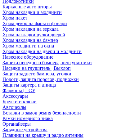
Подлокотники
Каркасные авто шторы
Хром накладки и молдинги
Хром пакет
Хром декор на фары и фонари
Хром накладки на зеркала
Хром накладки ручки дверей
Хром накладки на бампер
Хром молдинги на окна
Хром накладки на двери и молдинги
Навесное оборудование
Защита переднего бампера, кенгурятники
Насадки на глушитель | Выхлоп
Защита заднего бампера, уголки
Пороги, защита порогов, подножки
Защиты картера и днища
Фаркопы | ТСУ
Аксессуары
Брелки и ключи
Авточехлы
Вставки в замок ремня безопасности
Рамки номерного знака
Органайзеры
Зарядные устройства
Плавники на крышу и радио антенны