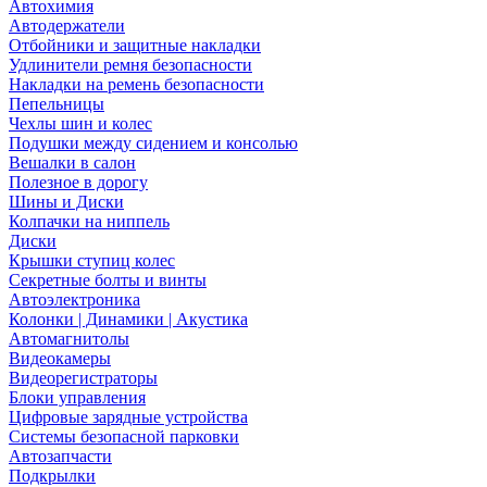
Автохимия
Автодержатели
Отбойники и защитные накладки
Удлинители ремня безопасности
Накладки на ремень безопасности
Пепельницы
Чехлы шин и колес
Подушки между сидением и консолью
Вешалки в салон
Полезное в дорогу
Шины и Диски
Колпачки на ниппель
Диски
Крышки ступиц колес
Секретные болты и винты
Автоэлектроника
Колонки | Динамики | Акустика
Автомагнитолы
Видеокамеры
Видеорегистраторы
Блоки управления
Цифровые зарядные устройства
Системы безопасной парковки
Автозапчасти
Подкрылки