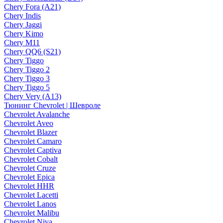
Chery Fora (A21)
Chery Indis
Chery Jaggi
Chery Kimo
Chery M11
Chery QQ6 (S21)
Chery Tiggo
Chery Tiggo 2
Chery Tiggo 3
Chery Tiggo 5
Chery Very (A13)
Тюнинг Chevrolet | Шевроле
Chevrolet Avalanche
Chevrolet Aveo
Chevrolet Blazer
Chevrolet Camaro
Chevrolet Captiva
Chevrolet Cobalt
Chevrolet Cruze
Chevrolet Epica
Chevrolet HHR
Chevrolet Lacetti
Chevrolet Lanos
Chevrolet Malibu
Chevrolet Niva