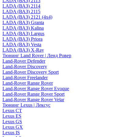
LADA (ВАЗ) 2113
LADA (ВАЗ) 2114
LADA (ВАЗ) 2115
LADA (ВАЗ) 2121 (4x4)
LADA (ВАЗ) Granta
LADA (ВАЗ) Kalina
LADA (ВАЗ) Largus
LADA (ВАЗ) Priora
LADA (ВАЗ) Vesta
LADA (ВАЗ) X-Ray
Тюнинг Land Rover | Ленд Ровер
Land-Rover Defender
Land-Rover Discovery
Land-Rover Discovery Sport
Land-Rover Freelander
Land-Rover Range Rover
Land-Rover Range Rover Evoque
Land-Rover Range Rover Sport
Land-Rover Range Rover Velar
Тюнинг Lexus | Лексус
Lexus CT
Lexus ES
Lexus GS
Lexus GX
Lexus IS