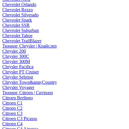
Chevrolet Orlando
Chevrolet Rezzo
Chevrolet Silverado
Chevrolet Spark
Chevrolet SSR
Chevrolet Suburban
Chevrolet Tahoe
Chevrolet TrailBlazer
Тюнинг Chrysler | Крайслер
Chrysler 200
Chrysler 300C
Chrysler 300M
Chrysler Pacifica
Chrysler PT Cruiser
Chrysler Sebring
Chrysler Town&amp;Country
Chrysler Voyager
Тюнинг Citroen | Ситроен
Citroen Berlingo
Citroen C1
Citroen C2
Citroen C3
Citroen C3 Picasso
Citroen C4
Citroen C4 Aircross