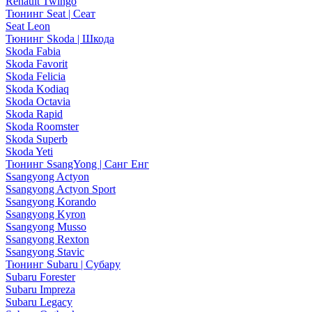
Renault Twingo
Тюнинг Seat | Сеат
Seat Leon
Тюнинг Skoda | Шкода
Skoda Fabia
Skoda Favorit
Skoda Felicia
Skoda Kodiaq
Skoda Octavia
Skoda Rapid
Skoda Roomster
Skoda Superb
Skoda Yeti
Тюнинг SsangYong | Санг Енг
Ssangyong Actyon
Ssangyong Actyon Sport
Ssangyong Korando
Ssangyong Kyron
Ssangyong Musso
Ssangyong Rexton
Ssangyong Stavic
Тюнинг Subaru | Субару
Subaru Forester
Subaru Impreza
Subaru Legacy