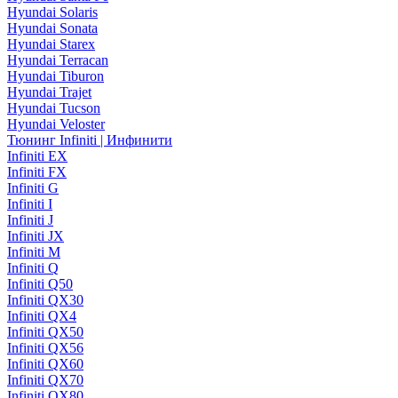
Hyundai Solaris
Hyundai Sonata
Hyundai Starex
Hyundai Terracan
Hyundai Tiburon
Hyundai Trajet
Hyundai Tucson
Hyundai Veloster
Тюнинг Infiniti | Инфинити
Infiniti EX
Infiniti FX
Infiniti G
Infiniti I
Infiniti J
Infiniti JX
Infiniti M
Infiniti Q
Infiniti Q50
Infiniti QX30
Infiniti QX4
Infiniti QX50
Infiniti QX56
Infiniti QX60
Infiniti QX70
Infiniti QX80