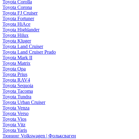
Toyota Corolla
Toyota Corona
Toyota FJ Cruiser
Toyota Fortuner
Toyota HiAce
Toyota Highlander
Toyota Hilux
Toyota Kluger
Toyota Land Cruiser
Toyota Land Cruiser Prado
Toyota Mark II
Toyota Matrix
Toyota Opa
Toyota Prius
Toyota RAV4
Toyota Sequoia
Toyota Tacoma
Toyota Tundra
Toyota Urban Cruiser
Toyota Venza
Toyota Verso
Toyota Vios
Toyota Vitz
Toyota Yaris
Тюнинг Volkswagen | Фольксваген