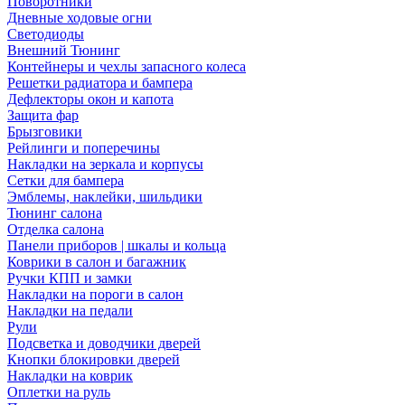
Поворотники
Дневные ходовые огни
Светодиоды
Внешний Тюнинг
Контейнеры и чехлы запасного колеса
Решетки радиатора и бампера
Дефлекторы окон и капота
Защита фар
Брызговики
Рейлинги и поперечины
Накладки на зеркала и корпусы
Сетки для бампера
Эмблемы, наклейки, шильдики
Тюнинг салона
Отделка салона
Панели приборов | шкалы и кольца
Коврики в салон и багажник
Ручки КПП и замки
Накладки на пороги в салон
Накладки на педали
Рули
Подсветка и доводчики дверей
Кнопки блокировки дверей
Накладки на коврик
Оплетки на руль