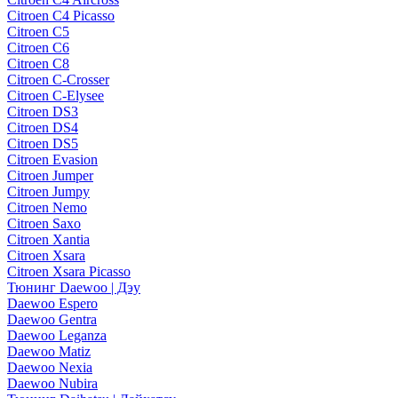
Citroen C4 Picasso
Citroen C5
Citroen C6
Citroen C8
Citroen C-Crosser
Citroen C-Elysee
Citroen DS3
Citroen DS4
Citroen DS5
Citroen Evasion
Citroen Jumper
Citroen Jumpy
Citroen Nemo
Citroen Saxo
Citroen Xantia
Citroen Xsara
Citroen Xsara Picasso
Тюнинг Daewoo | Дэу
Daewoo Espero
Daewoo Gentra
Daewoo Leganza
Daewoo Matiz
Daewoo Nexia
Daewoo Nubira