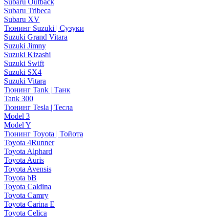
Subaru Outback
Subaru Tribeca
Subaru XV
Тюнинг Suzuki | Сузуки
Suzuki Grand Vitara
Suzuki Jimny
Suzuki Kizashi
Suzuki Swift
Suzuki SX4
Suzuki Vitara
Тюнинг Tank | Танк
Tank 300
Тюнинг Tesla | Тесла
Model 3
Model Y
Тюнинг Toyota | Тойота
Toyota 4Runner
Toyota Alphard
Toyota Auris
Toyota Avensis
Toyota bB
Toyota Caldina
Toyota Camry
Toyota Carina E
Toyota Celica