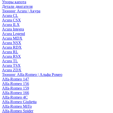
Упоры капота
Детали двигателя
Тюнинг Acura | Акура
Acura CL
Acura CSX
Acura ILX
Acura Integra
Acura Legend
Acura MDX
Acura NSX
Acura RDX
Acura RL
Acura RSX
Acura TL
Acura TSX
Acura ZDX
Тюнинг Alfa-Romeo | Альфа Ромео
Alfa-Romeo 147
Alfa-Romeo 156
Alfa-Romeo 159
Alfa-Romeo 166
Alfa-Romeo 4C
Alfa-Romeo Giulietta
Alfa-Romeo MiTo
Alfa-Romeo Spider