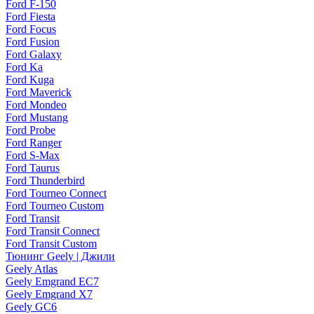
Ford F-150
Ford Fiesta
Ford Focus
Ford Fusion
Ford Galaxy
Ford Ka
Ford Kuga
Ford Maverick
Ford Mondeo
Ford Mustang
Ford Probe
Ford Ranger
Ford S-Max
Ford Taurus
Ford Thunderbird
Ford Tourneo Connect
Ford Tourneo Custom
Ford Transit
Ford Transit Connect
Ford Transit Custom
Тюнинг Geely | Джили
Geely Atlas
Geely Emgrand EC7
Geely Emgrand X7
Geely GC6