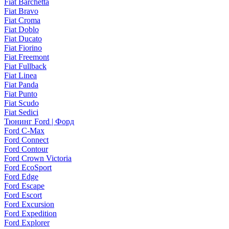
Fiat Barchetta
Fiat Bravo
Fiat Croma
Fiat Doblo
Fiat Ducato
Fiat Fiorino
Fiat Freemont
Fiat Fullback
Fiat Linea
Fiat Panda
Fiat Punto
Fiat Scudo
Fiat Sedici
Тюнинг Ford | Форд
Ford C-Max
Ford Connect
Ford Contour
Ford Crown Victoria
Ford EcoSport
Ford Edge
Ford Escape
Ford Escort
Ford Excursion
Ford Expedition
Ford Explorer