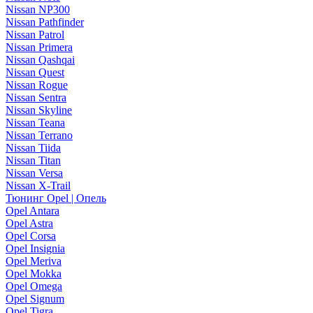
Nissan NP300
Nissan Pathfinder
Nissan Patrol
Nissan Primera
Nissan Qashqai
Nissan Quest
Nissan Rogue
Nissan Sentra
Nissan Skyline
Nissan Teana
Nissan Terrano
Nissan Tiida
Nissan Titan
Nissan Versa
Nissan X-Trail
Тюнинг Opel | Опель
Opel Antara
Opel Astra
Opel Corsa
Opel Insignia
Opel Meriva
Opel Mokka
Opel Omega
Opel Signum
Opel Tigra