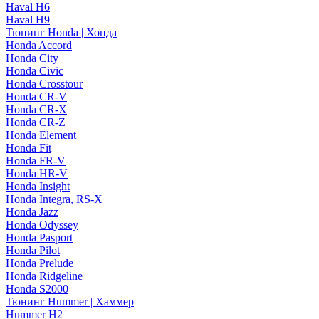
Haval H6
Haval H9
Тюнинг Honda | Хонда
Honda Accord
Honda City
Honda Civic
Honda Crosstour
Honda CR-V
Honda CR-X
Honda CR-Z
Honda Element
Honda Fit
Honda FR-V
Honda HR-V
Honda Insight
Honda Integra, RS-X
Honda Jazz
Honda Odyssey
Honda Pasport
Honda Pilot
Honda Prelude
Honda Ridgeline
Honda S2000
Тюнинг Hummer | Хаммер
Hummer H2