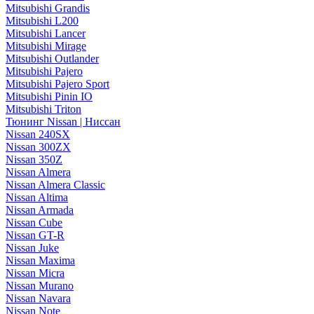
Mitsubishi Grandis
Mitsubishi L200
Mitsubishi Lancer
Mitsubishi Mirage
Mitsubishi Outlander
Mitsubishi Pajero
Mitsubishi Pajero Sport
Mitsubishi Pinin IO
Mitsubishi Triton
Тюнинг Nissan | Ниссан
Nissan 240SX
Nissan 300ZX
Nissan 350Z
Nissan Almera
Nissan Almera Classic
Nissan Altima
Nissan Armada
Nissan Cube
Nissan GT-R
Nissan Juke
Nissan Maxima
Nissan Micra
Nissan Murano
Nissan Navara
Nissan Note