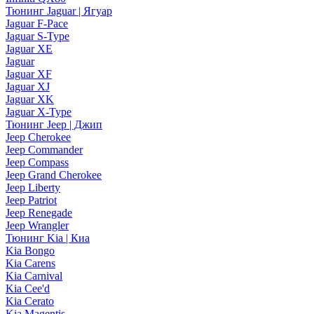
Тюнинг Jaguar | Ягуар
Jaguar F-Pace
Jaguar S-Type
Jaguar XE
Jaguar
Jaguar XF
Jaguar XJ
Jaguar XK
Jaguar X-Type
Тюнинг Jeep | Джип
Jeep Cherokee
Jeep Commander
Jeep Compass
Jeep Grand Cherokee
Jeep Liberty
Jeep Patriot
Jeep Renegade
Jeep Wrangler
Тюнинг Kia | Киа
Kia Bongo
Kia Carens
Kia Carnival
Kia Cee'd
Kia Cerato
Kia Magentis