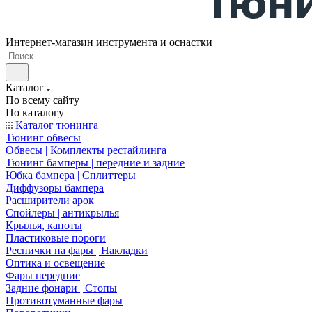
Интернет-магазин инструмента и оснастки
Каталог
По всему сайту
По каталогу
Каталог тюнинга
Тюнинг обвесы
Обвесы | Комплекты рестайлинга
Тюнинг бамперы | передние и задние
Юбка бампера | Сплиттеры
Диффузоры бампера
Расширители арок
Спойлеры | антикрылья
Крылья, капоты
Пластиковые пороги
Реснички на фары | Накладки
Оптика и освещение
Фары передние
Задние фонари | Стопы
Противотуманные фары