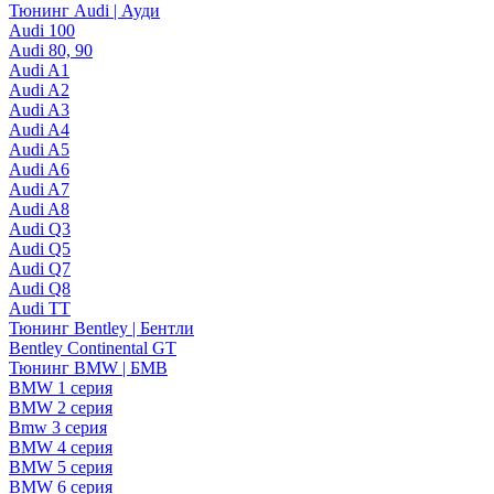
Тюнинг Audi | Ауди
Audi 100
Audi 80, 90
Audi A1
Audi A2
Audi A3
Audi A4
Audi A5
Audi A6
Audi A7
Audi A8
Audi Q3
Audi Q5
Audi Q7
Audi Q8
Audi TT
Тюнинг Bentley | Бентли
Bentley Continental GT
Тюнинг BMW | БМВ
BMW 1 серия
BMW 2 серия
Bmw 3 серия
BMW 4 серия
BMW 5 серия
BMW 6 серия