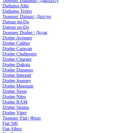
Тюнинг Daihatsu | Дайхатсу
Daihatsu Altis
Daihatsu Terios
Тюнинг Datsun | Датсун
Datsun mi-Do
Datsun on-Do
Тюнинг Dodge | Додж
Dodge Avenger
Dodge Caliber
Dodge Caravan
Dodge Challenger
Dodge Charger
Dodge Dakota
Dodge Durango
Dodge Intrepid
Dodge Journey
Dodge Magnum
Dodge Neon
Dodge Nitro
Dodge RAM
Dodge Stratus
Dodge Viper
Тюнинг Fiat | Фиат
Fiat 500
Fiat Albea