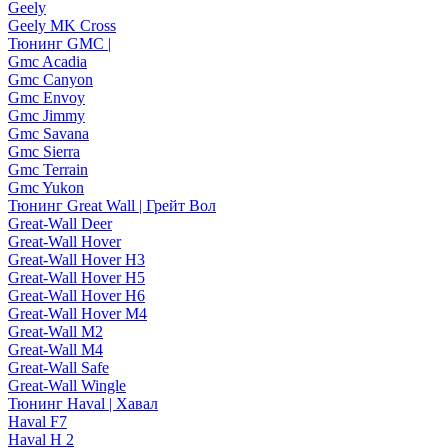
Geely
Geely MK Cross
Тюнинг GMC |
Gmc Acadia
Gmc Canyon
Gmc Envoy
Gmc Jimmy
Gmc Savana
Gmc Sierra
Gmc Terrain
Gmc Yukon
Тюнинг Great Wall | Грейт Вол
Great-Wall Deer
Great-Wall Hover
Great-Wall Hover H3
Great-Wall Hover H5
Great-Wall Hover H6
Great-Wall Hover M4
Great-Wall M2
Great-Wall M4
Great-Wall Safe
Great-Wall Wingle
Тюнинг Haval | Хавал
Haval F7
Haval H 2