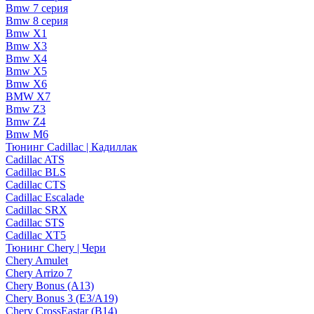
Bmw 7 серия
Bmw 8 серия
Bmw X1
Bmw X3
Bmw X4
Bmw X5
Bmw X6
BMW X7
Bmw Z3
Bmw Z4
Bmw М6
Тюнинг Cadillac | Кадиллак
Cadillac ATS
Cadillac BLS
Cadillac CTS
Cadillac Escalade
Cadillac SRX
Cadillac STS
Cadillac XT5
Тюнинг Chery | Чери
Chery Amulet
Chery Arrizo 7
Chery Bonus (A13)
Chery Bonus 3 (E3/A19)
Chery CrossEastar (B14)