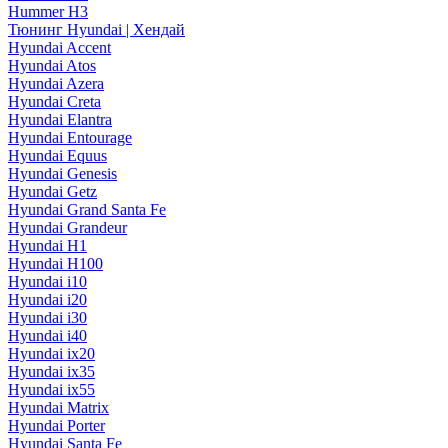
Hummer H3
Тюнинг Hyundai | Хендай
Hyundai Accent
Hyundai Atos
Hyundai Azera
Hyundai Creta
Hyundai Elantra
Hyundai Entourage
Hyundai Equus
Hyundai Genesis
Hyundai Getz
Hyundai Grand Santa Fe
Hyundai Grandeur
Hyundai H1
Hyundai H100
Hyundai i10
Hyundai i20
Hyundai i30
Hyundai i40
Hyundai ix20
Hyundai ix35
Hyundai ix55
Hyundai Matrix
Hyundai Porter
Hyundai Santa Fe