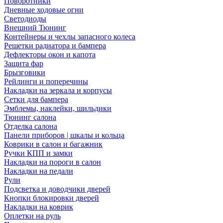
Поворотники
Дневные ходовые огни
Светодиоды
Внешний Тюнинг
Контейнеры и чехлы запасного колеса
Решетки радиатора и бампера
Дефлекторы окон и капота
Защита фар
Брызговики
Рейлинги и поперечины
Накладки на зеркала и корпусы
Сетки для бампера
Эмблемы, наклейки, шильдики
Тюнинг салона
Отделка салона
Панели приборов | шкалы и кольца
Коврики в салон и багажник
Ручки КПП и замки
Накладки на пороги в салон
Накладки на педали
Рули
Подсветка и доводчики дверей
Кнопки блокировки дверей
Накладки на коврик
Оплетки на руль