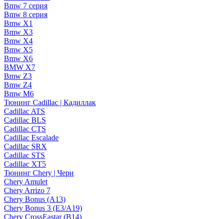
Bmw 7 серия
Bmw 8 серия
Bmw X1
Bmw X3
Bmw X4
Bmw X5
Bmw X6
BMW X7
Bmw Z3
Bmw Z4
Bmw М6
Тюнинг Cadillac | Кадиллак
Cadillac ATS
Cadillac BLS
Cadillac CTS
Cadillac Escalade
Cadillac SRX
Cadillac STS
Cadillac XT5
Тюнинг Chery | Чери
Chery Amulet
Chery Arrizo 7
Chery Bonus (A13)
Chery Bonus 3 (E3/A19)
Chery CrossEastar (B14)