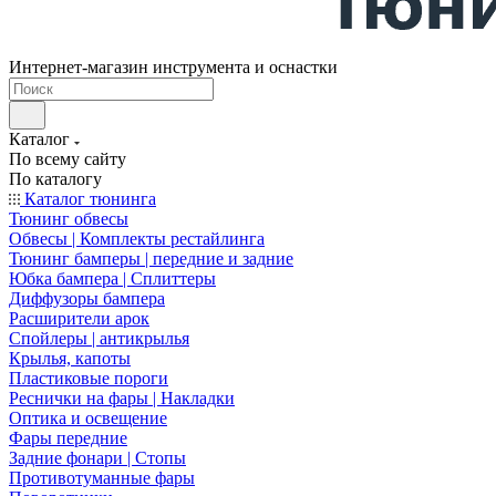
Интернет-магазин инструмента и оснастки
Каталог
По всему сайту
По каталогу
Каталог тюнинга
Тюнинг обвесы
Обвесы | Комплекты рестайлинга
Тюнинг бамперы | передние и задние
Юбка бампера | Сплиттеры
Диффузоры бампера
Расширители арок
Спойлеры | антикрылья
Крылья, капоты
Пластиковые пороги
Реснички на фары | Накладки
Оптика и освещение
Фары передние
Задние фонари | Стопы
Противотуманные фары