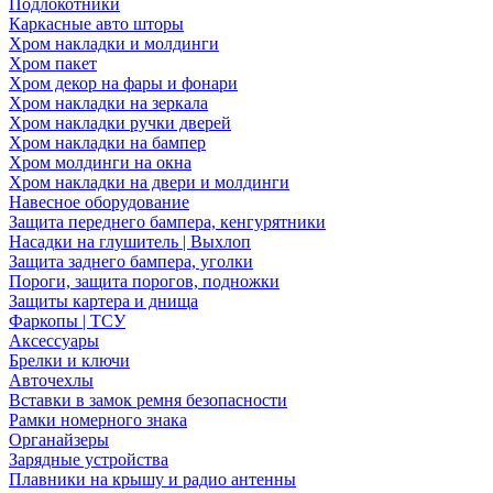
Подлокотники
Каркасные авто шторы
Хром накладки и молдинги
Хром пакет
Хром декор на фары и фонари
Хром накладки на зеркала
Хром накладки ручки дверей
Хром накладки на бампер
Хром молдинги на окна
Хром накладки на двери и молдинги
Навесное оборудование
Защита переднего бампера, кенгурятники
Насадки на глушитель | Выхлоп
Защита заднего бампера, уголки
Пороги, защита порогов, подножки
Защиты картера и днища
Фаркопы | ТСУ
Аксессуары
Брелки и ключи
Авточехлы
Вставки в замок ремня безопасности
Рамки номерного знака
Органайзеры
Зарядные устройства
Плавники на крышу и радио антенны