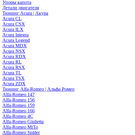
Упоры капота
Детали двигателя
Тюнинг Acura | Акура
Acura CL
Acura CSX
Acura ILX
Acura Integra
Acura Legend
Acura MDX
Acura NSX
Acura RDX
Acura RL
Acura RSX
Acura TL
Acura TSX
Acura ZDX
Тюнинг Alfa-Romeo | Альфа Ромео
Alfa-Romeo 147
Alfa-Romeo 156
Alfa-Romeo 159
Alfa-Romeo 166
Alfa-Romeo 4C
Alfa-Romeo Giulietta
Alfa-Romeo MiTo
Alfa-Romeo Spider