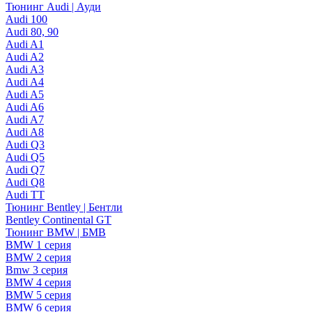
Тюнинг Audi | Ауди
Audi 100
Audi 80, 90
Audi A1
Audi A2
Audi A3
Audi A4
Audi A5
Audi A6
Audi A7
Audi A8
Audi Q3
Audi Q5
Audi Q7
Audi Q8
Audi TT
Тюнинг Bentley | Бентли
Bentley Continental GT
Тюнинг BMW | БМВ
BMW 1 серия
BMW 2 серия
Bmw 3 серия
BMW 4 серия
BMW 5 серия
BMW 6 серия