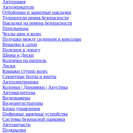
Автохимия
Автодержатели
Отбойники и защитные накладки
Удлинители ремня безопасности
Накладки на ремень безопасности
Пепельницы
Чехлы шин и колес
Подушки между сидением и консолью
Вешалки в салон
Полезное в дорогу
Шины и Диски
Колпачки на ниппель
Диски
Крышки ступиц колес
Секретные болты и винты
Автоэлектроника
Колонки | Динамики | Акустика
Автомагнитолы
Видеокамеры
Видеорегистраторы
Блоки управления
Цифровые зарядные устройства
Системы безопасной парковки
Автозапчасти
Подкрылки