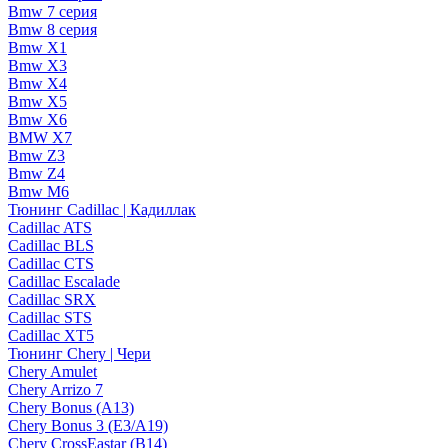
Bmw 7 серия
Bmw 8 серия
Bmw X1
Bmw X3
Bmw X4
Bmw X5
Bmw X6
BMW X7
Bmw Z3
Bmw Z4
Bmw М6
Тюнинг Cadillac | Кадиллак
Cadillac ATS
Cadillac BLS
Cadillac CTS
Cadillac Escalade
Cadillac SRX
Cadillac STS
Cadillac XT5
Тюнинг Chery | Чери
Chery Amulet
Chery Arrizo 7
Chery Bonus (A13)
Chery Bonus 3 (E3/A19)
Chery CrossEastar (B14)