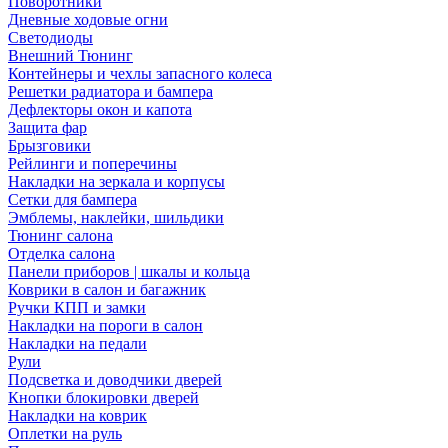
Поворотники
Дневные ходовые огни
Светодиоды
Внешний Тюнинг
Контейнеры и чехлы запасного колеса
Решетки радиатора и бампера
Дефлекторы окон и капота
Защита фар
Брызговики
Рейлинги и поперечины
Накладки на зеркала и корпусы
Сетки для бампера
Эмблемы, наклейки, шильдики
Тюнинг салона
Отделка салона
Панели приборов | шкалы и кольца
Коврики в салон и багажник
Ручки КПП и замки
Накладки на пороги в салон
Накладки на педали
Рули
Подсветка и доводчики дверей
Кнопки блокировки дверей
Накладки на коврик
Оплетки на руль