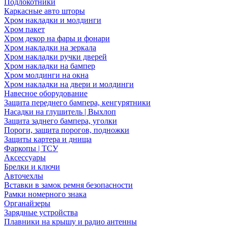
Подлокотники
Каркасные авто шторы
Хром накладки и молдинги
Хром пакет
Хром декор на фары и фонари
Хром накладки на зеркала
Хром накладки ручки дверей
Хром накладки на бампер
Хром молдинги на окна
Хром накладки на двери и молдинги
Навесное оборудование
Защита переднего бампера, кенгурятники
Насадки на глушитель | Выхлоп
Защита заднего бампера, уголки
Пороги, защита порогов, подножки
Защиты картера и днища
Фаркопы | ТСУ
Аксессуары
Брелки и ключи
Авточехлы
Вставки в замок ремня безопасности
Рамки номерного знака
Органайзеры
Зарядные устройства
Плавники на крышу и радио антенны