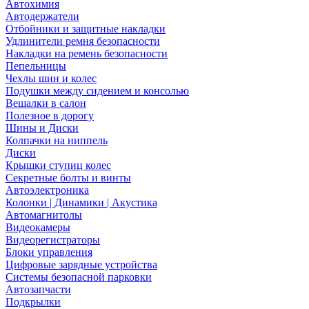
Автохимия
Автодержатели
Отбойники и защитные накладки
Удлинители ремня безопасности
Накладки на ремень безопасности
Пепельницы
Чехлы шин и колес
Подушки между сидением и консолью
Вешалки в салон
Полезное в дорогу
Шины и Диски
Колпачки на ниппель
Диски
Крышки ступиц колес
Секретные болты и винты
Автоэлектроника
Колонки | Динамики | Акустика
Автомагнитолы
Видеокамеры
Видеорегистраторы
Блоки управления
Цифровые зарядные устройства
Системы безопасной парковки
Автозапчасти
Подкрылки