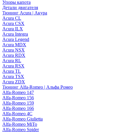
Упоры капота
Детали двигателя
Тюнинг Acura | Акура
Acura CL
Acura CSX
Acura ILX
Acura Integra
Acura Legend
Acura MDX
Acura NSX
Acura RDX
Acura RL
Acura RSX
Acura TL
Acura TSX
Acura ZDX
Тюнинг Alfa-Romeo | Альфа Ромео
Alfa-Romeo 147
Alfa-Romeo 156
Alfa-Romeo 159
Alfa-Romeo 166
Alfa-Romeo 4C
Alfa-Romeo Giulietta
Alfa-Romeo MiTo
Alfa-Romeo Spider