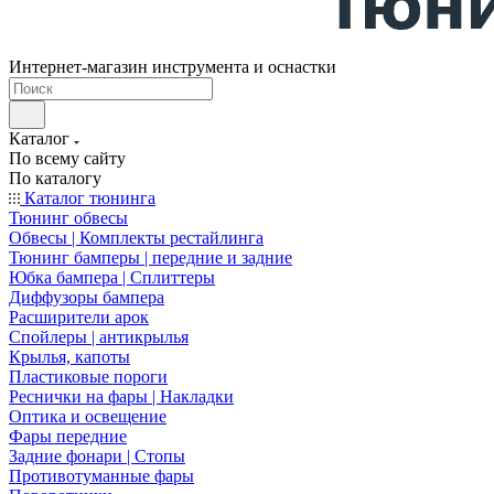
Интернет-магазин инструмента и оснастки
Каталог
По всему сайту
По каталогу
Каталог тюнинга
Тюнинг обвесы
Обвесы | Комплекты рестайлинга
Тюнинг бамперы | передние и задние
Юбка бампера | Сплиттеры
Диффузоры бампера
Расширители арок
Спойлеры | антикрылья
Крылья, капоты
Пластиковые пороги
Реснички на фары | Накладки
Оптика и освещение
Фары передние
Задние фонари | Стопы
Противотуманные фары