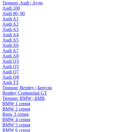
Тюнинг Audi | Ауди
Audi 100
Audi 80, 90
Audi A1
Audi A2
Audi A3
Audi A4
Audi A5
Audi A6
Audi A7
Audi A8
Audi Q3
Audi Q5
Audi Q7
Audi Q8
Audi TT
Тюнинг Bentley | Бентли
Bentley Continental GT
Тюнинг BMW | БМВ
BMW 1 серия
BMW 2 серия
Bmw 3 серия
BMW 4 серия
BMW 5 серия
BMW 6 серия