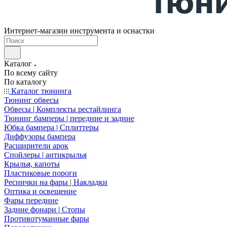
Интернет-магазин инструмента и оснастки
Каталог
По всему сайту
По каталогу
Каталог тюнинга
Тюнинг обвесы
Обвесы | Комплекты рестайлинга
Тюнинг бамперы | передние и задние
Юбка бампера | Сплиттеры
Диффузоры бампера
Расширители арок
Спойлеры | антикрылья
Крылья, капоты
Пластиковые пороги
Реснички на фары | Накладки
Оптика и освещение
Фары передние
Задние фонари | Стопы
Противотуманные фары