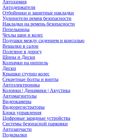
Автохимия
Автодержатели
Отбойники и защитные накладки
Удлинители ремня безопасности
Накладки на ремень безопасности
Пепельницы
Чехлы шин и колес
Подушки между сидением и консолью
Вешалки в салон
Полезное в дорогу
Шины и Диски
Колпачки на ниппель
Диски
Крышки ступиц колес
Секретные болты и винты
Автоэлектроника
Колонки | Динамики | Акустика
Автомагнитолы
Видеокамеры
Видеорегистраторы
Блоки управления
Цифровые зарядные устройства
Системы безопасной парковки
Автозапчасти
Подкрылки