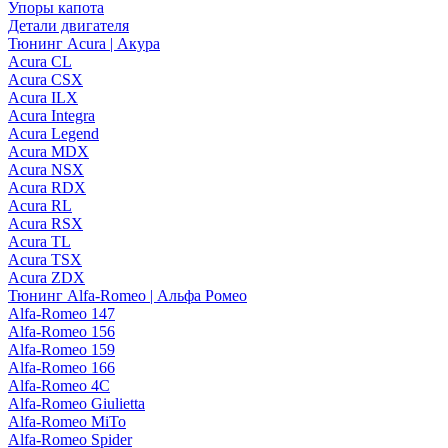
Упоры капота
Детали двигателя
Тюнинг Acura | Акура
Acura CL
Acura CSX
Acura ILX
Acura Integra
Acura Legend
Acura MDX
Acura NSX
Acura RDX
Acura RL
Acura RSX
Acura TL
Acura TSX
Acura ZDX
Тюнинг Alfa-Romeo | Альфа Ромео
Alfa-Romeo 147
Alfa-Romeo 156
Alfa-Romeo 159
Alfa-Romeo 166
Alfa-Romeo 4C
Alfa-Romeo Giulietta
Alfa-Romeo MiTo
Alfa-Romeo Spider