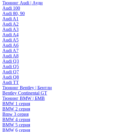
Тюнинг Audi | Ауди
Audi 100
Audi 80, 90
Audi A1
Audi A2
Audi A3
Audi A4
Audi A5
Audi A6
Audi A7
Audi A8
Audi Q3
Audi Q5
Audi Q7
Audi Q8
Audi TT
Тюнинг Bentley | Бентли
Bentley Continental GT
Тюнинг BMW | БМВ
BMW 1 серия
BMW 2 серия
Bmw 3 серия
BMW 4 серия
BMW 5 серия
BMW 6 серия