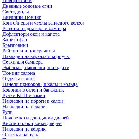
Поворотники
Дневные ходовые огни
Светодиоды
Внешний Тюнинг
Контейнеры и чехлы запасного колеса
Решетки радиатора и бампера
Дефлекторы окон и капота
Защита фар
Брызговики
Рейлинги и поперечины
Накладки на зеркала и корпусы
Сетки для бампера
Эмблемы, наклейки, шильдики
Тюнинг салона
Отделка салона
Панели приборов | шкалы и кольца
Коврики в салон и багажник
Ручки КПП и замки
Накладки на пороги в салон
Накладки на педали
Рули
Подсветка и доводчики дверей
Кнопки блокировки дверей
Накладки на коврик
Оплетки на руль