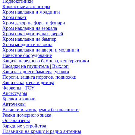
Подлокотники
Каркасные авто шторы
Хром накладки и молдинги
Хром пакет
Хром декор на фары и фонари
Хром накладки на зеркала
Хром накладки ручки дверей
Хром накладки на бампер
Хром молдинги на окна
Хром накладки на двери и молдинги
Навесное оборудование
Защита переднего бампера, кенгурятники
Насадки на глушитель | Выхлоп
Защита заднего бампера, уголки
Пороги, защита порогов, подножки
Защиты картера и днища
Фаркопы | ТСУ
Аксессуары
Брелки и ключи
Авточехлы
Вставки в замок ремня безопасности
Рамки номерного знака
Органайзеры
Зарядные устройства
Плавники на крышу и радио антенны