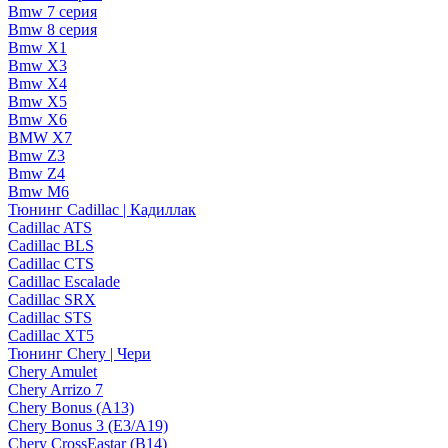
Bmw 7 серия
Bmw 8 серия
Bmw X1
Bmw X3
Bmw X4
Bmw X5
Bmw X6
BMW X7
Bmw Z3
Bmw Z4
Bmw М6
Тюнинг Cadillac | Кадиллак
Cadillac ATS
Cadillac BLS
Cadillac CTS
Cadillac Escalade
Cadillac SRX
Cadillac STS
Cadillac XT5
Тюнинг Chery | Чери
Chery Amulet
Chery Arrizo 7
Chery Bonus (A13)
Chery Bonus 3 (E3/A19)
Chery CrossEastar (B14)