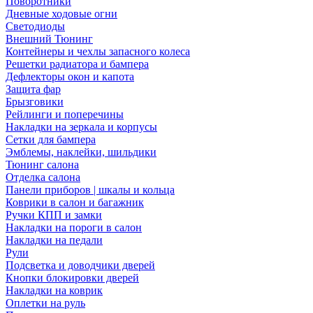
Поворотники
Дневные ходовые огни
Светодиоды
Внешний Тюнинг
Контейнеры и чехлы запасного колеса
Решетки радиатора и бампера
Дефлекторы окон и капота
Защита фар
Брызговики
Рейлинги и поперечины
Накладки на зеркала и корпусы
Сетки для бампера
Эмблемы, наклейки, шильдики
Тюнинг салона
Отделка салона
Панели приборов | шкалы и кольца
Коврики в салон и багажник
Ручки КПП и замки
Накладки на пороги в салон
Накладки на педали
Рули
Подсветка и доводчики дверей
Кнопки блокировки дверей
Накладки на коврик
Оплетки на руль