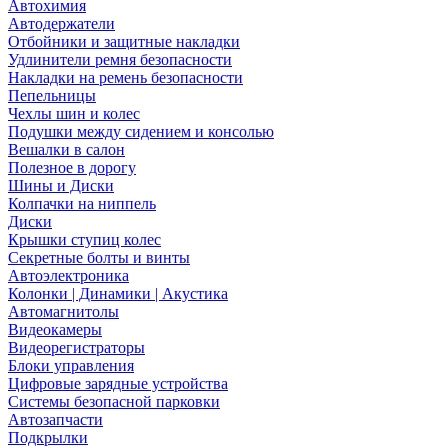
Автохимия
Автодержатели
Отбойники и защитные накладки
Удлинители ремня безопасности
Накладки на ремень безопасности
Пепельницы
Чехлы шин и колес
Подушки между сидением и консолью
Вешалки в салон
Полезное в дорогу
Шины и Диски
Колпачки на ниппель
Диски
Крышки ступиц колес
Секретные болты и винты
Автоэлектроника
Колонки | Динамики | Акустика
Автомагнитолы
Видеокамеры
Видеорегистраторы
Блоки управления
Цифровые зарядные устройства
Системы безопасной парковки
Автозапчасти
Подкрылки