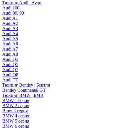
Тюнинг Audi | Ауди
Audi 100
Audi 80, 90
Audi A1
Audi A2
Audi A3
Audi A4
Audi A5
Audi A6
Audi A7
Audi A8
Audi Q3
Audi Q5
Audi Q7
Audi Q8
Audi TT
Тюнинг Bentley | Бентли
Bentley Continental GT
Тюнинг BMW | БМВ
BMW 1 серия
BMW 2 серия
Bmw 3 серия
BMW 4 серия
BMW 5 серия
BMW 6 серия