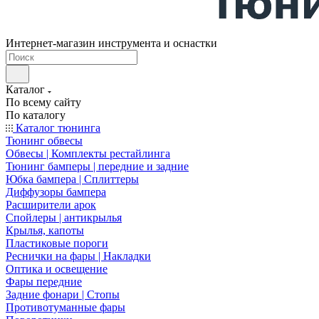
Интернет-магазин инструмента и оснастки
Каталог
По всему сайту
По каталогу
Каталог тюнинга
Тюнинг обвесы
Обвесы | Комплекты рестайлинга
Тюнинг бамперы | передние и задние
Юбка бампера | Сплиттеры
Диффузоры бампера
Расширители арок
Спойлеры | антикрылья
Крылья, капоты
Пластиковые пороги
Реснички на фары | Накладки
Оптика и освещение
Фары передние
Задние фонари | Стопы
Противотуманные фары