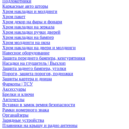
Подлокотники
Каркасные авто шторы
Хром накладки и молдинги
Хром пакет
Хром декор на фары и фонари
Хром накладки на зеркала
Хром накладки ручки дверей
Хром накладки на бампер
Хром молдинги на окна
Хром накладки на двери и молдинги
Навесное оборудование
Защита переднего бампера, кенгурятники
Насадки на глушитель | Выхлоп
Защита заднего бампера, уголки
Пороги, защита порогов, подножки
Защиты картера и днища
Фаркопы | ТСУ
Аксессуары
Брелки и ключи
Авточехлы
Вставки в замок ремня безопасности
Рамки номерного знака
Органайзеры
Зарядные устройства
Плавники на крышу и радио антенны