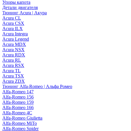
Упоры капота
Детали двигателя
Тюнинг Acura | Акура
Acura CL
Acura CSX
Acura ILX
Acura Integra
Acura Legend
Acura MDX
Acura NSX
Acura RDX
Acura RL
Acura RSX
Acura TL
Acura TSX
Acura ZDX
Тюнинг Alfa-Romeo | Альфа Ромео
Alfa-Romeo 147
Alfa-Romeo 156
Alfa-Romeo 159
Alfa-Romeo 166
Alfa-Romeo 4C
Alfa-Romeo Giulietta
Alfa-Romeo MiTo
Alfa-Romeo Spider