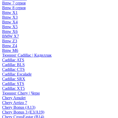
Bmw 7 серия
Bmw 8 серия
Bmw X1
Bmw X3
Bmw X4
Bmw X5
Bmw X6
BMW X7
Bmw Z3
Bmw Z4
Bmw М6
Тюнинг Cadillac | Кадиллак
Cadillac ATS
Cadillac BLS
Cadillac CTS
Cadillac Escalade
Cadillac SRX
Cadillac STS
Cadillac XT5
Тюнинг Chery | Чери
Chery Amulet
Chery Arrizo 7
Chery Bonus (A13)
Chery Bonus 3 (E3/A19)
Chery CrossEastar (B14)