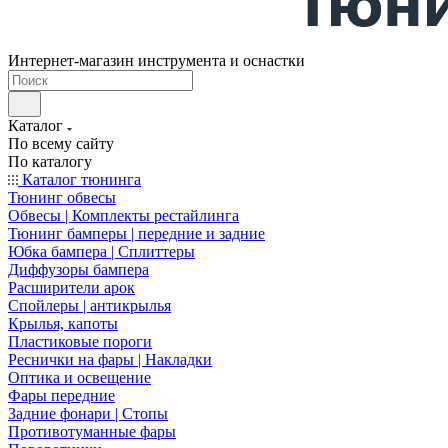
Интернет-магазин инструмента и оснастки
Каталог
По всему сайту
По каталогу
Каталог тюнинга
Тюнинг обвесы
Обвесы | Комплекты рестайлинга
Тюнинг бамперы | передние и задние
Юбка бампера | Сплиттеры
Диффузоры бампера
Расширители арок
Спойлеры | антикрылья
Крылья, капоты
Пластиковые пороги
Реснички на фары | Накладки
Оптика и освещение
Фары передние
Задние фонари | Стопы
Противотуманные фары