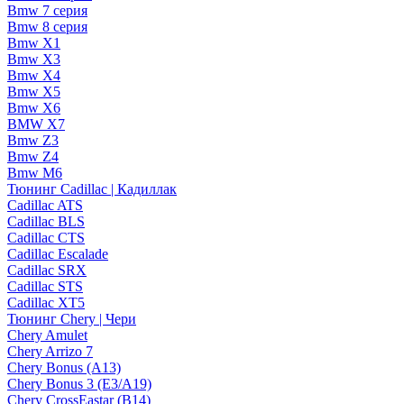
Bmw 7 серия
Bmw 8 серия
Bmw X1
Bmw X3
Bmw X4
Bmw X5
Bmw X6
BMW X7
Bmw Z3
Bmw Z4
Bmw М6
Тюнинг Cadillac | Кадиллак
Cadillac ATS
Cadillac BLS
Cadillac CTS
Cadillac Escalade
Cadillac SRX
Cadillac STS
Cadillac XT5
Тюнинг Chery | Чери
Chery Amulet
Chery Arrizo 7
Chery Bonus (A13)
Chery Bonus 3 (E3/A19)
Chery CrossEastar (B14)