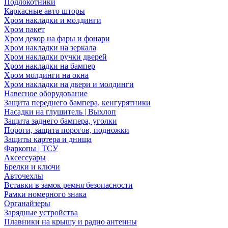
Подлокотники
Каркасные авто шторы
Хром накладки и молдинги
Хром пакет
Хром декор на фары и фонари
Хром накладки на зеркала
Хром накладки ручки дверей
Хром накладки на бампер
Хром молдинги на окна
Хром накладки на двери и молдинги
Навесное оборудование
Защита переднего бампера, кенгурятники
Насадки на глушитель | Выхлоп
Защита заднего бампера, уголки
Пороги, защита порогов, подножки
Защиты картера и днища
Фаркопы | ТСУ
Аксессуары
Брелки и ключи
Авточехлы
Вставки в замок ремня безопасности
Рамки номерного знака
Органайзеры
Зарядные устройства
Плавники на крышу и радио антенны