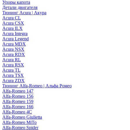
Упоры капота
Детали двигателя
Тюнинг Acura | Акура
Acura CL
Acura CSX
Acura ILX
Acura Integra
Acura Legend
Acura MDX
Acura NSX
Acura RDX
Acura RL
Acura RSX
Acura TL
Acura TSX
Acura ZDX
Тюнинг Alfa-Romeo | Альфа Ромео
Alfa-Romeo 147
Alfa-Romeo 156
Alfa-Romeo 159
Alfa-Romeo 166
Alfa-Romeo 4C
Alfa-Romeo Giulietta
Alfa-Romeo MiTo
Alfa-Romeo Spider