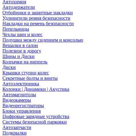
Автохимия
Автодержатели
Отбойники и защитные накладки
Удлинители ремня безопасности
Накладки на ремень безопасности
Пепельницы
Чехлы шин и колес
Подушки между сидением и консолью
Вешалки в салон
Полезное в дорогу
Шины и Диски
Колпачки на ниппель
Диски
Крышки ступиц колес
Секретные болты и винты
Автоэлектроника
Колонки | Динамики | Акустика
Автомагнитолы
Видеокамеры
Видеорегистраторы
Блоки управления
Цифровые зарядные устройства
Системы безопасной парковки
Автозапчасти
Подкрылки