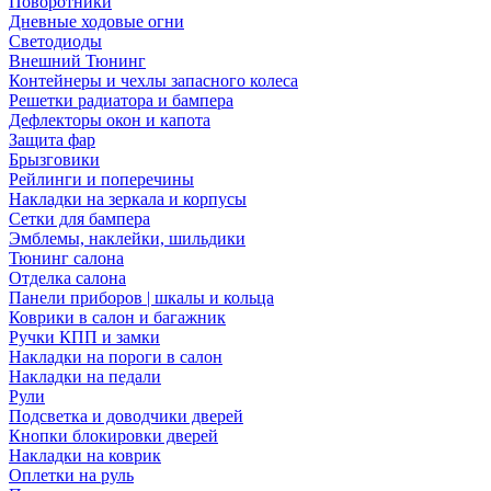
Поворотники
Дневные ходовые огни
Светодиоды
Внешний Тюнинг
Контейнеры и чехлы запасного колеса
Решетки радиатора и бампера
Дефлекторы окон и капота
Защита фар
Брызговики
Рейлинги и поперечины
Накладки на зеркала и корпусы
Сетки для бампера
Эмблемы, наклейки, шильдики
Тюнинг салона
Отделка салона
Панели приборов | шкалы и кольца
Коврики в салон и багажник
Ручки КПП и замки
Накладки на пороги в салон
Накладки на педали
Рули
Подсветка и доводчики дверей
Кнопки блокировки дверей
Накладки на коврик
Оплетки на руль