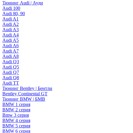
Тюнинг Audi | Ауди
Audi 100
Audi 80, 90
Audi A1
Audi A2
Audi A3
Audi A4
Audi A5
Audi A6
Audi A7
Audi A8
Audi Q3
Audi Q5
Audi Q7
Audi Q8
Audi TT
Тюнинг Bentley | Бентли
Bentley Continental GT
Тюнинг BMW | БМВ
BMW 1 серия
BMW 2 серия
Bmw 3 серия
BMW 4 серия
BMW 5 серия
BMW 6 серия