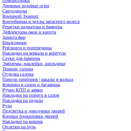
Поворотники
Дневные ходовые огни
Светодиоды
Внешний Тюнинг
Контейнеры и чехлы запасного колеса
Решетки радиатора и бампера
Дефлекторы окон и капота
Защита фар
Брызговики
Рейлинги и поперечины
Накладки на зеркала и корпусы
Сетки для бампера
Эмблемы, наклейки, шильдики
Тюнинг салона
Отделка салона
Панели приборов | шкалы и кольца
Коврики в салон и багажник
Ручки КПП и замки
Накладки на пороги в салон
Накладки на педали
Рули
Подсветка и доводчики дверей
Кнопки блокировки дверей
Накладки на коврик
Оплетки на руль