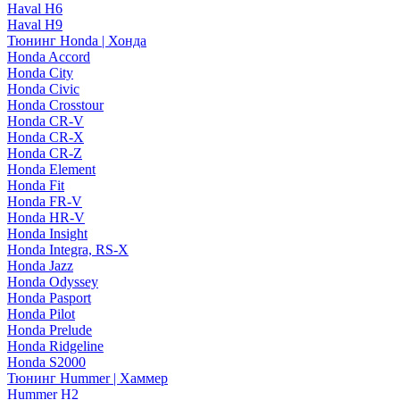
Haval H6
Haval H9
Тюнинг Honda | Хонда
Honda Accord
Honda City
Honda Civic
Honda Crosstour
Honda CR-V
Honda CR-X
Honda CR-Z
Honda Element
Honda Fit
Honda FR-V
Honda HR-V
Honda Insight
Honda Integra, RS-X
Honda Jazz
Honda Odyssey
Honda Pasport
Honda Pilot
Honda Prelude
Honda Ridgeline
Honda S2000
Тюнинг Hummer | Хаммер
Hummer H2