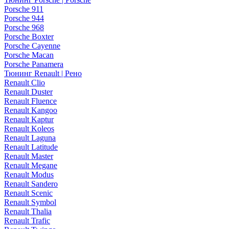
Porsche 911
Porsche 944
Porsche 968
Porsche Boxter
Porsche Cayenne
Porsche Macan
Porsche Panamera
Тюнинг Renault | Рено
Renault Clio
Renault Duster
Renault Fluence
Renault Kangoo
Renault Kaptur
Renault Koleos
Renault Laguna
Renault Latitude
Renault Master
Renault Megane
Renault Modus
Renault Sandero
Renault Scenic
Renault Symbol
Renault Thalia
Renault Trafic