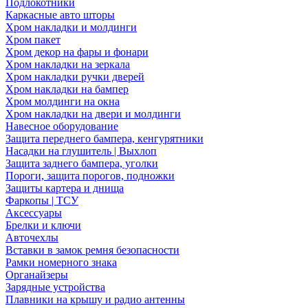
Подлокотники
Каркасные авто шторы
Хром накладки и молдинги
Хром пакет
Хром декор на фары и фонари
Хром накладки на зеркала
Хром накладки ручки дверей
Хром накладки на бампер
Хром молдинги на окна
Хром накладки на двери и молдинги
Навесное оборудование
Защита переднего бампера, кенгурятники
Насадки на глушитель | Выхлоп
Защита заднего бампера, уголки
Пороги, защита порогов, подножки
Защиты картера и днища
Фаркопы | ТСУ
Аксессуары
Брелки и ключи
Авточехлы
Вставки в замок ремня безопасности
Рамки номерного знака
Органайзеры
Зарядные устройства
Плавники на крышу и радио антенны