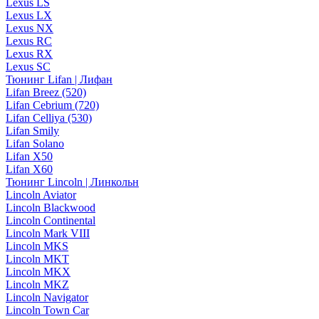
Lexus LS
Lexus LX
Lexus NX
Lexus RC
Lexus RX
Lexus SC
Тюнинг Lifan | Лифан
Lifan Breez (520)
Lifan Cebrium (720)
Lifan Celliya (530)
Lifan Smily
Lifan Solano
Lifan X50
Lifan X60
Тюнинг Lincoln | Линкольн
Lincoln Aviator
Lincoln Blackwood
Lincoln Continental
Lincoln Mark VIII
Lincoln MKS
Lincoln MKT
Lincoln MKX
Lincoln MKZ
Lincoln Navigator
Lincoln Town Car