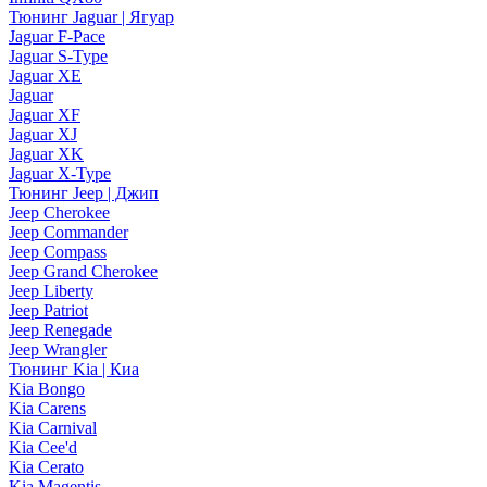
Тюнинг Jaguar | Ягуар
Jaguar F-Pace
Jaguar S-Type
Jaguar XE
Jaguar
Jaguar XF
Jaguar XJ
Jaguar XK
Jaguar X-Type
Тюнинг Jeep | Джип
Jeep Cherokee
Jeep Commander
Jeep Compass
Jeep Grand Cherokee
Jeep Liberty
Jeep Patriot
Jeep Renegade
Jeep Wrangler
Тюнинг Kia | Киа
Kia Bongo
Kia Carens
Kia Carnival
Kia Cee'd
Kia Cerato
Kia Magentis