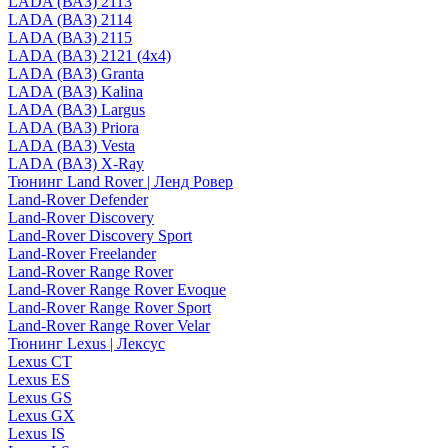
LADA (ВАЗ) 2113
LADA (ВАЗ) 2114
LADA (ВАЗ) 2115
LADA (ВАЗ) 2121 (4x4)
LADA (ВАЗ) Granta
LADA (ВАЗ) Kalina
LADA (ВАЗ) Largus
LADA (ВАЗ) Priora
LADA (ВАЗ) Vesta
LADA (ВАЗ) X-Ray
Тюнинг Land Rover | Ленд Ровер
Land-Rover Defender
Land-Rover Discovery
Land-Rover Discovery Sport
Land-Rover Freelander
Land-Rover Range Rover
Land-Rover Range Rover Evoque
Land-Rover Range Rover Sport
Land-Rover Range Rover Velar
Тюнинг Lexus | Лексус
Lexus CT
Lexus ES
Lexus GS
Lexus GX
Lexus IS