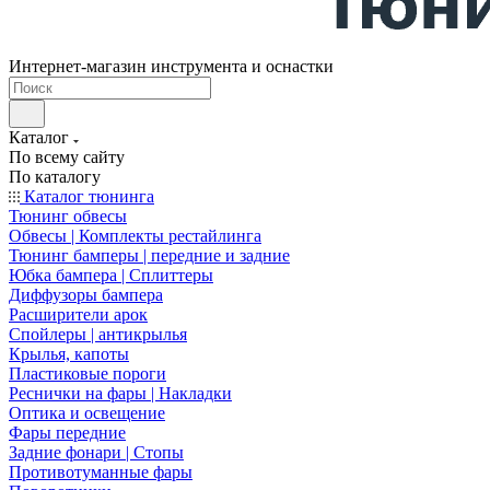
Интернет-магазин инструмента и оснастки
Каталог
По всему сайту
По каталогу
Каталог тюнинга
Тюнинг обвесы
Обвесы | Комплекты рестайлинга
Тюнинг бамперы | передние и задние
Юбка бампера | Сплиттеры
Диффузоры бампера
Расширители арок
Спойлеры | антикрылья
Крылья, капоты
Пластиковые пороги
Реснички на фары | Накладки
Оптика и освещение
Фары передние
Задние фонари | Стопы
Противотуманные фары