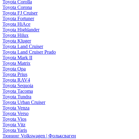
Toyota Corolla
Toyota Corona
Toyota FJ Cruiser
Toyota Fortuner
Toyota HiAce
Toyota Highlander
Toyota Hilux
Toyota Kluger
Toyota Land Cruiser
Toyota Land Cruiser Prado
Toyota Mark II
Toyota Matrix
Toyota Opa
Toyota Prius
Toyota RAV4
Toyota Sequoia
Toyota Tacoma
Toyota Tundra
Toyota Urban Cruiser
Toyota Venza
Toyota Verso
Toyota Vios
Toyota Vitz
Toyota Yaris
Тюнинг Volkswagen | Фольксваген