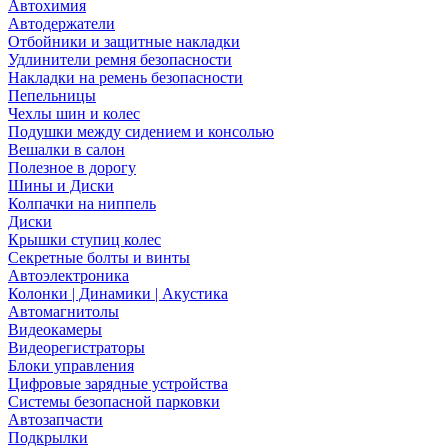
Автохимия
Автодержатели
Отбойники и защитные накладки
Удлинители ремня безопасности
Накладки на ремень безопасности
Пепельницы
Чехлы шин и колес
Подушки между сидением и консолью
Вешалки в салон
Полезное в дорогу
Шины и Диски
Колпачки на ниппель
Диски
Крышки ступиц колес
Секретные болты и винты
Автоэлектроника
Колонки | Динамики | Акустика
Автомагнитолы
Видеокамеры
Видеорегистраторы
Блоки управления
Цифровые зарядные устройства
Системы безопасной парковки
Автозапчасти
Подкрылки