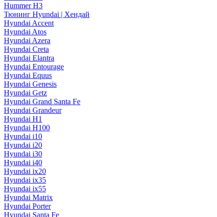
Hummer H3
Тюнинг Hyundai | Хендай
Hyundai Accent
Hyundai Atos
Hyundai Azera
Hyundai Creta
Hyundai Elantra
Hyundai Entourage
Hyundai Equus
Hyundai Genesis
Hyundai Getz
Hyundai Grand Santa Fe
Hyundai Grandeur
Hyundai H1
Hyundai H100
Hyundai i10
Hyundai i20
Hyundai i30
Hyundai i40
Hyundai ix20
Hyundai ix35
Hyundai ix55
Hyundai Matrix
Hyundai Porter
Hyundai Santa Fe