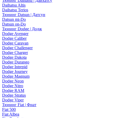
Тюнинг Daihatsu | Дайхатсу
Daihatsu Altis
Daihatsu Terios
Тюнинг Datsun | Датсун
Datsun mi-Do
Datsun on-Do
Тюнинг Dodge | Додж
Dodge Avenger
Dodge Caliber
Dodge Caravan
Dodge Challenger
Dodge Charger
Dodge Dakota
Dodge Durango
Dodge Intrepid
Dodge Journey
Dodge Magnum
Dodge Neon
Dodge Nitro
Dodge RAM
Dodge Stratus
Dodge Viper
Тюнинг Fiat | Фиат
Fiat 500
Fiat Albea