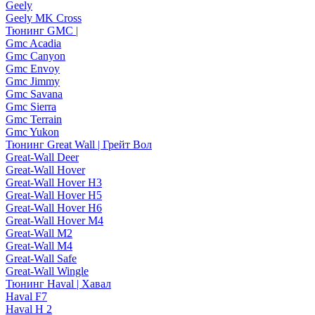
Geely
Geely MK Cross
Тюнинг GMC |
Gmc Acadia
Gmc Canyon
Gmc Envoy
Gmc Jimmy
Gmc Savana
Gmc Sierra
Gmc Terrain
Gmc Yukon
Тюнинг Great Wall | Грейт Вол
Great-Wall Deer
Great-Wall Hover
Great-Wall Hover H3
Great-Wall Hover H5
Great-Wall Hover H6
Great-Wall Hover M4
Great-Wall M2
Great-Wall M4
Great-Wall Safe
Great-Wall Wingle
Тюнинг Haval | Хавал
Haval F7
Haval H 2