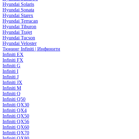
Hyundai Solaris
Hyundai Sonata
Hyundai Starex
Hyundai Terracan
Hyundai Tiburon
Hyundai Trajet
Hyundai Tucson
Hyundai Veloster
Тюнинг Infiniti | Инфинити
Infiniti EX
Infiniti FX
Infiniti G
Infiniti I
Infiniti J
Infiniti JX
Infiniti M
Infiniti Q
Infiniti Q50
Infiniti QX30
Infiniti QX4
Infiniti QX50
Infiniti QX56
Infiniti QX60
Infiniti QX70
Infiniti QX80