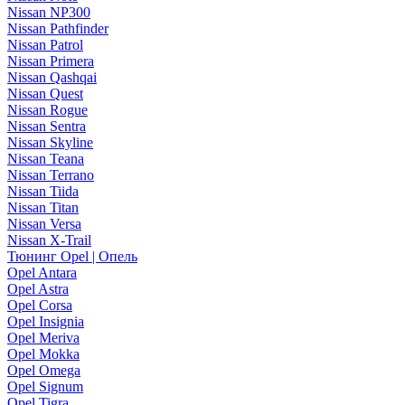
Nissan NP300
Nissan Pathfinder
Nissan Patrol
Nissan Primera
Nissan Qashqai
Nissan Quest
Nissan Rogue
Nissan Sentra
Nissan Skyline
Nissan Teana
Nissan Terrano
Nissan Tiida
Nissan Titan
Nissan Versa
Nissan X-Trail
Тюнинг Opel | Опель
Opel Antara
Opel Astra
Opel Corsa
Opel Insignia
Opel Meriva
Opel Mokka
Opel Omega
Opel Signum
Opel Tigra