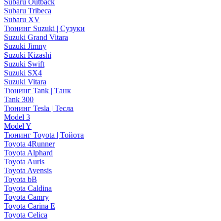
Subaru Outback
Subaru Tribeca
Subaru XV
Тюнинг Suzuki | Сузуки
Suzuki Grand Vitara
Suzuki Jimny
Suzuki Kizashi
Suzuki Swift
Suzuki SX4
Suzuki Vitara
Тюнинг Tank | Танк
Tank 300
Тюнинг Tesla | Тесла
Model 3
Model Y
Тюнинг Toyota | Тойота
Toyota 4Runner
Toyota Alphard
Toyota Auris
Toyota Avensis
Toyota bB
Toyota Caldina
Toyota Camry
Toyota Carina E
Toyota Celica