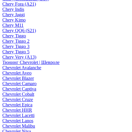
Chery Fora (A21)
Chery Indis
Chery Jaggi
Chery Kimo
Chery M11
Chery QQ6 (S21)
Chery Tiggo
Chery Tiggo 2
Chery Tiggo 3
Chery Tiggo 5
Chery Very (A13)
Тюнинг Chevrolet | Шевроле
Chevrolet Avalanche
Chevrolet Aveo
Chevrolet Blazer
Chevrolet Camaro
Chevrolet Captiva
Chevrolet Cobalt
Chevrolet Cruze
Chevrolet Epica
Chevrolet HHR
Chevrolet Lacetti
Chevrolet Lanos
Chevrolet Malibu
Chevrolet Niva