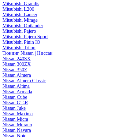
Mitsubishi Grandis
Mitsubishi L200
Mitsubishi Lancer
Mitsubishi Mirage
Mitsubishi Outlander
Mitsubishi Pajero
Mitsubishi Pajero Sport
Mitsubishi Pinin IO
Mitsubishi Triton
Тюнинг Nissan | Ниссан
Nissan 240SX
Nissan 300ZX
Nissan 350Z
Nissan Almera
Nissan Almera Classic
Nissan Altima
Nissan Armada
Nissan Cube
Nissan GT-R
Nissan Juke
Nissan Maxima
Nissan Micra
Nissan Murano
Nissan Navara
Nissan Note