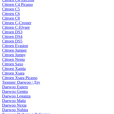
Citroen C4 Picasso
Citroen C5
Citroen C6
Citroen C8
Citroen C-Crosser
Citroen C-Elysee
Citroen DS3
Citroen DS4
Citroen DS5
Citroen Evasion
Citroen Jumper
Citroen Jumpy
Citroen Nemo
Citroen Saxo
Citroen Xantia
Citroen Xsara
Citroen Xsara Picasso
Тюнинг Daewoo | Дэу
Daewoo Espero
Daewoo Gentra
Daewoo Leganza
Daewoo Matiz
Daewoo Nexia
Daewoo Nubira