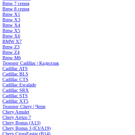
Bmw 7 серия
Bmw 8 серия
Bmw X1
Bmw X3
Bmw X4
Bmw X5
Bmw X6
BMW X7
Bmw Z3
Bmw Z4
Bmw М6
Тюнинг Cadillac | Кадиллак
Cadillac ATS
Cadillac BLS
Cadillac CTS
Cadillac Escalade
Cadillac SRX
Cadillac STS
Cadillac XT5
Тюнинг Chery | Чери
Chery Amulet
Chery Arrizo 7
Chery Bonus (A13)
Chery Bonus 3 (E3/A19)
Chery CrossEastar (B14)