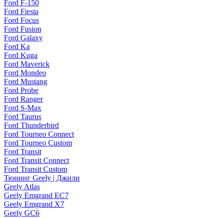
Ford F-150
Ford Fiesta
Ford Focus
Ford Fusion
Ford Galaxy
Ford Ka
Ford Kuga
Ford Maverick
Ford Mondeo
Ford Mustang
Ford Probe
Ford Ranger
Ford S-Max
Ford Taurus
Ford Thunderbird
Ford Tourneo Connect
Ford Tourneo Custom
Ford Transit
Ford Transit Connect
Ford Transit Custom
Тюнинг Geely | Джили
Geely Atlas
Geely Emgrand EC7
Geely Emgrand X7
Geely GC6