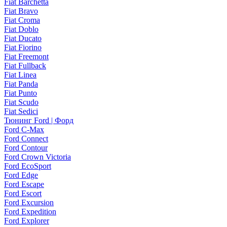
Fiat Barchetta
Fiat Bravo
Fiat Croma
Fiat Doblo
Fiat Ducato
Fiat Fiorino
Fiat Freemont
Fiat Fullback
Fiat Linea
Fiat Panda
Fiat Punto
Fiat Scudo
Fiat Sedici
Тюнинг Ford | Форд
Ford C-Max
Ford Connect
Ford Contour
Ford Crown Victoria
Ford EcoSport
Ford Edge
Ford Escape
Ford Escort
Ford Excursion
Ford Expedition
Ford Explorer