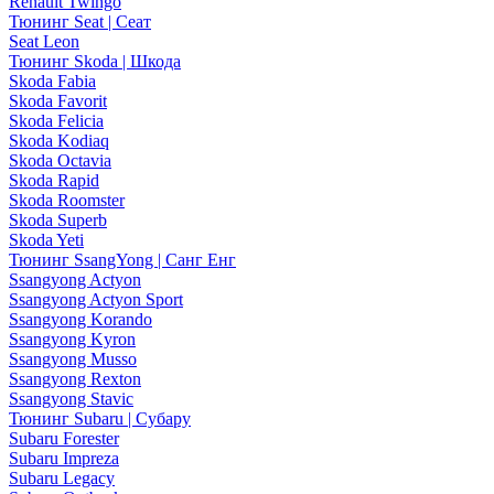
Renault Twingo
Тюнинг Seat | Сеат
Seat Leon
Тюнинг Skoda | Шкода
Skoda Fabia
Skoda Favorit
Skoda Felicia
Skoda Kodiaq
Skoda Octavia
Skoda Rapid
Skoda Roomster
Skoda Superb
Skoda Yeti
Тюнинг SsangYong | Санг Енг
Ssangyong Actyon
Ssangyong Actyon Sport
Ssangyong Korando
Ssangyong Kyron
Ssangyong Musso
Ssangyong Rexton
Ssangyong Stavic
Тюнинг Subaru | Субару
Subaru Forester
Subaru Impreza
Subaru Legacy