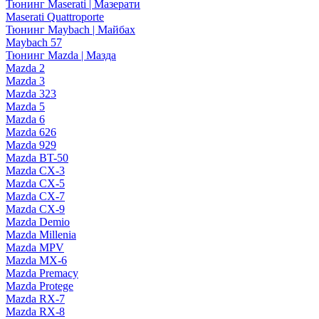
Тюнинг Maserati | Мазерати
Maserati Quattroporte
Тюнинг Maybach | Майбах
Maybach 57
Тюнинг Mazda | Мазда
Mazda 2
Mazda 3
Mazda 323
Mazda 5
Mazda 6
Mazda 626
Mazda 929
Mazda BT-50
Mazda CX-3
Mazda CX-5
Mazda CX-7
Mazda CX-9
Mazda Demio
Mazda Millenia
Mazda MPV
Mazda MX-6
Mazda Premacy
Mazda Protege
Mazda RX-7
Mazda RX-8