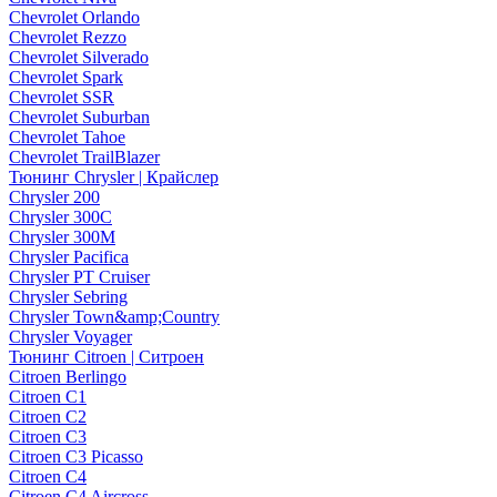
Chevrolet Orlando
Chevrolet Rezzo
Chevrolet Silverado
Chevrolet Spark
Chevrolet SSR
Chevrolet Suburban
Chevrolet Tahoe
Chevrolet TrailBlazer
Тюнинг Chrysler | Крайслер
Chrysler 200
Chrysler 300C
Chrysler 300M
Chrysler Pacifica
Chrysler PT Cruiser
Chrysler Sebring
Chrysler Town&amp;Country
Chrysler Voyager
Тюнинг Citroen | Ситроен
Citroen Berlingo
Citroen C1
Citroen C2
Citroen C3
Citroen C3 Picasso
Citroen C4
Citroen C4 Aircross