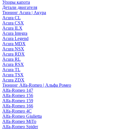
Упоры капота
Детали двигателя
Тюнинг Acura | Акура
Acura CL
Acura CSX
Acura ILX
Acura Integra
Acura Legend
Acura MDX
Acura NSX
Acura RDX
Acura RL
Acura RSX
Acura TL
Acura TSX
Acura ZDX
Тюнинг Alfa-Romeo | Альфа Ромео
Alfa-Romeo 147
Alfa-Romeo 156
Alfa-Romeo 159
Alfa-Romeo 166
Alfa-Romeo 4C
Alfa-Romeo Giulietta
Alfa-Romeo MiTo
Alfa-Romeo Spider