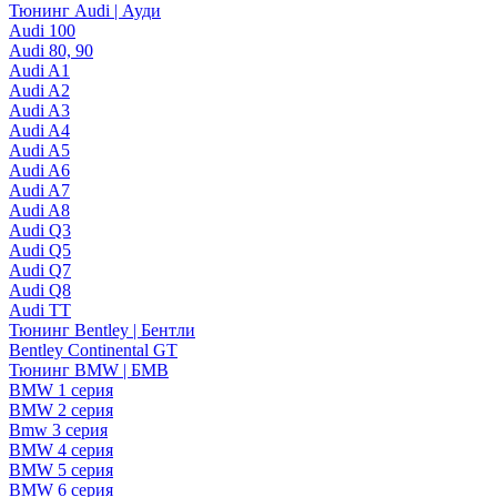
Тюнинг Audi | Ауди
Audi 100
Audi 80, 90
Audi A1
Audi A2
Audi A3
Audi A4
Audi A5
Audi A6
Audi A7
Audi A8
Audi Q3
Audi Q5
Audi Q7
Audi Q8
Audi TT
Тюнинг Bentley | Бентли
Bentley Continental GT
Тюнинг BMW | БМВ
BMW 1 серия
BMW 2 серия
Bmw 3 серия
BMW 4 серия
BMW 5 серия
BMW 6 серия