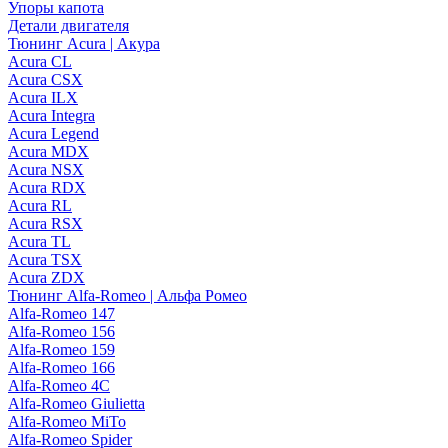
Упоры капота
Детали двигателя
Тюнинг Acura | Акура
Acura CL
Acura CSX
Acura ILX
Acura Integra
Acura Legend
Acura MDX
Acura NSX
Acura RDX
Acura RL
Acura RSX
Acura TL
Acura TSX
Acura ZDX
Тюнинг Alfa-Romeo | Альфа Ромео
Alfa-Romeo 147
Alfa-Romeo 156
Alfa-Romeo 159
Alfa-Romeo 166
Alfa-Romeo 4C
Alfa-Romeo Giulietta
Alfa-Romeo MiTo
Alfa-Romeo Spider