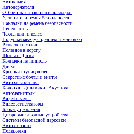
Автохимия
Автодержатели
Отбойники и защитные накладки
Удлинители ремня безопасности
Накладки на ремень безопасности
Пепельницы
Чехлы шин и колес
Подушки между сидением и консолью
Вешалки в салон
Полезное в дорогу
Шины и Диски
Колпачки на ниппель
Диски
Крышки ступиц колес
Секретные болты и винты
Автоэлектроника
Колонки | Динамики | Акустика
Автомагнитолы
Видеокамеры
Видеорегистраторы
Блоки управления
Цифровые зарядные устройства
Системы безопасной парковки
Автозапчасти
Подкрылки