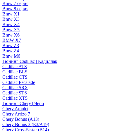
Bmw 7 серия
Bmw 8 серия
Bmw X1
Bmw X3
Bmw X4
Bmw X5
Bmw X6
BMW X7
Bmw Z3
Bmw Z4
Bmw М6
Тюнинг Cadillac | Кадиллак
Cadillac ATS
Cadillac BLS
Cadillac CTS
Cadillac Escalade
Cadillac SRX
Cadillac STS
Cadillac XT5
Тюнинг Chery | Чери
Chery Amulet
Chery Arrizo 7
Chery Bonus (A13)
Chery Bonus 3 (E3/A19)
Chery CrossEastar (B14)