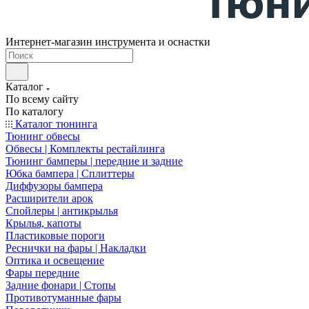
Интернет-магазин инструмента и оснастки
Каталог
По всему сайту
По каталогу
Каталог тюнинга
Тюнинг обвесы
Обвесы | Комплекты рестайлинга
Тюнинг бамперы | передние и задние
Юбка бампера | Сплиттеры
Диффузоры бампера
Расширители арок
Спойлеры | антикрылья
Крылья, капоты
Пластиковые пороги
Реснички на фары | Накладки
Оптика и освещение
Фары передние
Задние фонари | Стопы
Противотуманные фары