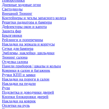
Поворотники
Дневные ходовые огни
Светодиоды
Внешний Тюнинг
Контейнеры и чехлы запасного колеса
Решетки радиатора и бампера
Дефлекторы окон и капота
Защита фар
Брызговики
Рейлинги и поперечины
Накладки на зеркала и корпусы
Сетки для бампера
Эмблемы, наклейки, шильдики
Тюнинг салона
Отделка салона
Панели приборов | шкалы и кольца
Коврики в салон и багажник
Ручки КПП и замки
Накладки на пороги в салон
Накладки на педали
Рули
Подсветка и доводчики дверей
Кнопки блокировки дверей
Накладки на коврик
Оплетки на руль