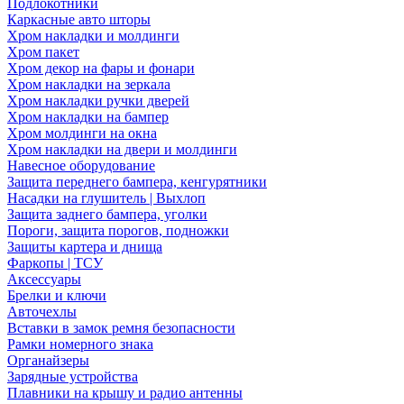
Подлокотники
Каркасные авто шторы
Хром накладки и молдинги
Хром пакет
Хром декор на фары и фонари
Хром накладки на зеркала
Хром накладки ручки дверей
Хром накладки на бампер
Хром молдинги на окна
Хром накладки на двери и молдинги
Навесное оборудование
Защита переднего бампера, кенгурятники
Насадки на глушитель | Выхлоп
Защита заднего бампера, уголки
Пороги, защита порогов, подножки
Защиты картера и днища
Фаркопы | ТСУ
Аксессуары
Брелки и ключи
Авточехлы
Вставки в замок ремня безопасности
Рамки номерного знака
Органайзеры
Зарядные устройства
Плавники на крышу и радио антенны