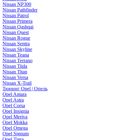
Nissan NP300
Nissan Pathfinder
Nissan Patrol
Nissan Primera
Nissan Qashqai
Nissan Quest
Nissan Rogue
Nissan Sentra
Nissan Skyline
Nissan Teana
Nissan Terrano
Nissan Tiida
Nissan Titan
Nissan Versa
Nissan X-Trail
Тюнинг Opel | Опель
Opel Antara
Opel Astra
Opel Corsa
Opel Insignia
Opel Meriva
Opel Mokka
Opel Omega
Opel Signum
Opel Tigra