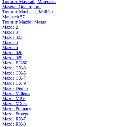
Тюнинг Maserati | Мазерати
Maserati Quattroporte
Тюнинг Maybach | Майбах
Maybach 57
Тюнинг Mazda | Мазда
Mazda 2
Mazda 3
Mazda 323
Mazda 5
Mazda 6
Mazda 626
Mazda 929
Mazda BT-50
Mazda CX-3
Mazda CX-5
Mazda CX-7
Mazda CX-9
Mazda Demio
Mazda Millenia
Mazda MPV
Mazda MX-6
Mazda Premacy
Mazda Protege
Mazda RX-7
Mazda RX-8