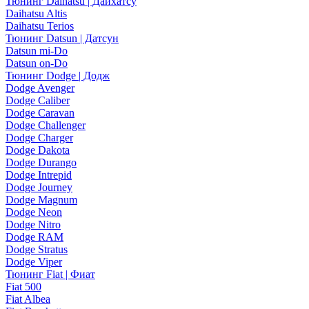
Тюнинг Daihatsu | Дайхатсу
Daihatsu Altis
Daihatsu Terios
Тюнинг Datsun | Датсун
Datsun mi-Do
Datsun on-Do
Тюнинг Dodge | Додж
Dodge Avenger
Dodge Caliber
Dodge Caravan
Dodge Challenger
Dodge Charger
Dodge Dakota
Dodge Durango
Dodge Intrepid
Dodge Journey
Dodge Magnum
Dodge Neon
Dodge Nitro
Dodge RAM
Dodge Stratus
Dodge Viper
Тюнинг Fiat | Фиат
Fiat 500
Fiat Albea