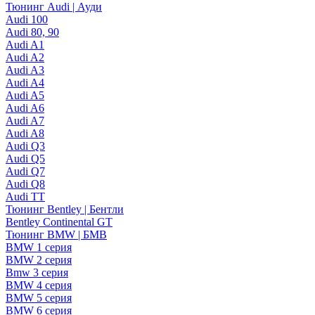
Тюнинг Audi | Ауди
Audi 100
Audi 80, 90
Audi A1
Audi A2
Audi A3
Audi A4
Audi A5
Audi A6
Audi A7
Audi A8
Audi Q3
Audi Q5
Audi Q7
Audi Q8
Audi TT
Тюнинг Bentley | Бентли
Bentley Continental GT
Тюнинг BMW | БМВ
BMW 1 серия
BMW 2 серия
Bmw 3 серия
BMW 4 серия
BMW 5 серия
BMW 6 серия