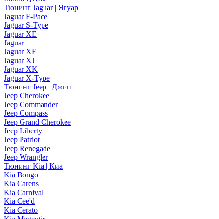
Тюнинг Jaguar | Ягуар
Jaguar F-Pace
Jaguar S-Type
Jaguar XE
Jaguar
Jaguar XF
Jaguar XJ
Jaguar XK
Jaguar X-Type
Тюнинг Jeep | Джип
Jeep Cherokee
Jeep Commander
Jeep Compass
Jeep Grand Cherokee
Jeep Liberty
Jeep Patriot
Jeep Renegade
Jeep Wrangler
Тюнинг Kia | Киа
Kia Bongo
Kia Carens
Kia Carnival
Kia Cee'd
Kia Cerato
Kia Magentis