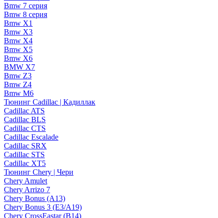
Bmw 7 серия
Bmw 8 серия
Bmw X1
Bmw X3
Bmw X4
Bmw X5
Bmw X6
BMW X7
Bmw Z3
Bmw Z4
Bmw М6
Тюнинг Cadillac | Кадиллак
Cadillac ATS
Cadillac BLS
Cadillac CTS
Cadillac Escalade
Cadillac SRX
Cadillac STS
Cadillac XT5
Тюнинг Chery | Чери
Chery Amulet
Chery Arrizo 7
Chery Bonus (A13)
Chery Bonus 3 (E3/A19)
Chery CrossEastar (B14)