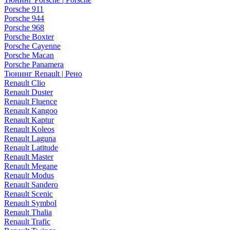
Porsche 911
Porsche 944
Porsche 968
Porsche Boxter
Porsche Cayenne
Porsche Macan
Porsche Panamera
Тюнинг Renault | Рено
Renault Clio
Renault Duster
Renault Fluence
Renault Kangoo
Renault Kaptur
Renault Koleos
Renault Laguna
Renault Latitude
Renault Master
Renault Megane
Renault Modus
Renault Sandero
Renault Scenic
Renault Symbol
Renault Thalia
Renault Trafic