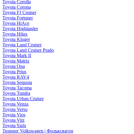
Toyota Corolla
Toyota Corona
Toyota FJ Cruiser
Toyota Fortuner
Toyota HiAce
Toyota Highlander
Toyota Hilux
Toyota Kluger
Toyota Land Cruiser
Toyota Land Cruiser Prado
Toyota Mark II
Toyota Matrix
Toyota Opa
Toyota Prius
Toyota RAV4
Toyota Sequoia
Toyota Tacoma
Toyota Tundra
Toyota Urban Cruiser
Toyota Venza
Toyota Verso
Toyota Vios
Toyota Vitz
Toyota Yaris
Тюнинг Volkswagen | Фольксваген