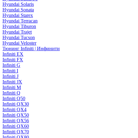
Hyundai Solaris
Hyundai Sonata
Hyundai Starex
Hyundai Terracan
Hyundai Tiburon
Hyundai Trajet
Hyundai Tucson
Hyundai Veloster
Тюнинг Infiniti | Инфинити
Infiniti EX
Infiniti FX
Infiniti G
Infiniti I
Infiniti J
Infiniti JX
Infiniti M
Infiniti Q
Infiniti Q50
Infiniti QX30
Infiniti QX4
Infiniti QX50
Infiniti QX56
Infiniti QX60
Infiniti QX70
Infiniti QX80