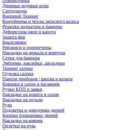
Поворотники
Дневные ходовые огни
Светодиоды
Внешний Тюнинг
Контейнеры и чехлы запасного колеса
Решетки радиатора и бампера
Дефлекторы окон и капота
Защита фар
Брызговики
Рейлинги и поперечины
Накладки на зеркала и корпусы
Сетки для бампера
Эмблемы, наклейки, шильдики
Тюнинг салона
Отделка салона
Панели приборов | шкалы и кольца
Коврики в салон и багажник
Ручки КПП и замки
Накладки на пороги в салон
Накладки на педали
Рули
Подсветка и доводчики дверей
Кнопки блокировки дверей
Накладки на коврик
Оплетки на руль