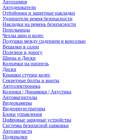
Автохимия
Автодержатели
Отбойники и защитные накладки
Удлинители ремня безопасности
Накладки на ремень безопасности
Пепельницы
Чехлы шин и колес
Подушки между сидением и консолью
Вешалки в салон
Полезное в дорогу
Шины и Диски
Колпачки на ниппель
Диски
Крышки ступиц колес
Секретные болты и винты
Автоэлектроника
Колонки | Динамики | Акустика
Автомагнитолы
Видеокамеры
Видеорегистраторы
Блоки управления
Цифровые зарядные устройства
Системы безопасной парковки
Автозапчасти
Подкрылки