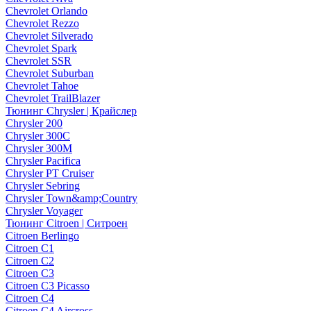
Chevrolet Orlando
Chevrolet Rezzo
Chevrolet Silverado
Chevrolet Spark
Chevrolet SSR
Chevrolet Suburban
Chevrolet Tahoe
Chevrolet TrailBlazer
Тюнинг Chrysler | Крайслер
Chrysler 200
Chrysler 300C
Chrysler 300M
Chrysler Pacifica
Chrysler PT Cruiser
Chrysler Sebring
Chrysler Town&amp;Country
Chrysler Voyager
Тюнинг Citroen | Ситроен
Citroen Berlingo
Citroen C1
Citroen C2
Citroen C3
Citroen C3 Picasso
Citroen C4
Citroen C4 Aircross