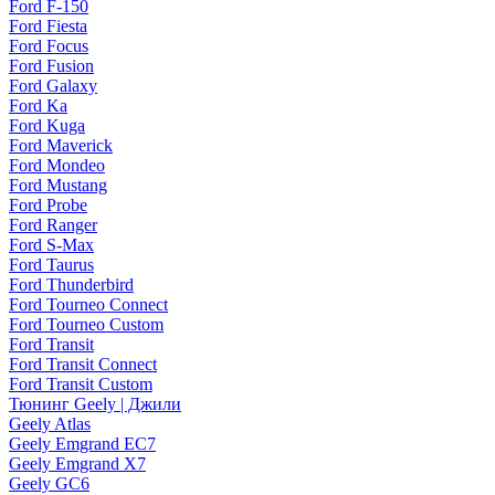
Ford F-150
Ford Fiesta
Ford Focus
Ford Fusion
Ford Galaxy
Ford Ka
Ford Kuga
Ford Maverick
Ford Mondeo
Ford Mustang
Ford Probe
Ford Ranger
Ford S-Max
Ford Taurus
Ford Thunderbird
Ford Tourneo Connect
Ford Tourneo Custom
Ford Transit
Ford Transit Connect
Ford Transit Custom
Тюнинг Geely | Джили
Geely Atlas
Geely Emgrand EC7
Geely Emgrand X7
Geely GC6