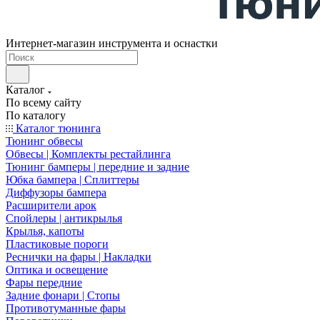
Интернет-магазин инструмента и оснастки
Каталог
По всему сайту
По каталогу
Каталог тюнинга
Тюнинг обвесы
Обвесы | Комплекты рестайлинга
Тюнинг бамперы | передние и задние
Юбка бампера | Сплиттеры
Диффузоры бампера
Расширители арок
Спойлеры | антикрылья
Крылья, капоты
Пластиковые пороги
Реснички на фары | Накладки
Оптика и освещение
Фары передние
Задние фонари | Стопы
Противотуманные фары