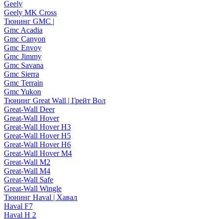
Geely
Geely MK Cross
Тюнинг GMC |
Gmc Acadia
Gmc Canyon
Gmc Envoy
Gmc Jimmy
Gmc Savana
Gmc Sierra
Gmc Terrain
Gmc Yukon
Тюнинг Great Wall | Грейт Вол
Great-Wall Deer
Great-Wall Hover
Great-Wall Hover H3
Great-Wall Hover H5
Great-Wall Hover H6
Great-Wall Hover M4
Great-Wall M2
Great-Wall M4
Great-Wall Safe
Great-Wall Wingle
Тюнинг Haval | Хавал
Haval F7
Haval H 2