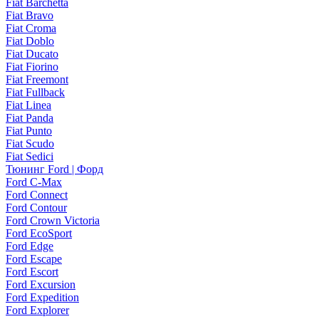
Fiat Barchetta
Fiat Bravo
Fiat Croma
Fiat Doblo
Fiat Ducato
Fiat Fiorino
Fiat Freemont
Fiat Fullback
Fiat Linea
Fiat Panda
Fiat Punto
Fiat Scudo
Fiat Sedici
Тюнинг Ford | Форд
Ford C-Max
Ford Connect
Ford Contour
Ford Crown Victoria
Ford EcoSport
Ford Edge
Ford Escape
Ford Escort
Ford Excursion
Ford Expedition
Ford Explorer