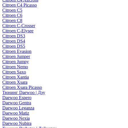
Citroen C4 Picasso
Citroen C5
Citroen C6
Citroen C8
Citroen C-Crosser
Citroen C-Elysee
Citroen DS3
Citroen DS4
Citroen DS5
Citroen Evasion
Citroen Jumper
Citroen Jumpy
Citroen Nemo
Citroen Saxo
Citroen Xantia
Citroen Xsara
Citroen Xsara Picasso
Тюнинг Daewoo | Дэу
Daewoo Espero
Daewoo Gentra
Daewoo Leganza
Daewoo Matiz
Daewoo Nexia
Daewoo Nubira