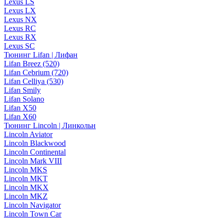
Lexus LS
Lexus LX
Lexus NX
Lexus RC
Lexus RX
Lexus SC
Тюнинг Lifan | Лифан
Lifan Breez (520)
Lifan Cebrium (720)
Lifan Celliya (530)
Lifan Smily
Lifan Solano
Lifan X50
Lifan X60
Тюнинг Lincoln | Линкольн
Lincoln Aviator
Lincoln Blackwood
Lincoln Continental
Lincoln Mark VIII
Lincoln MKS
Lincoln MKT
Lincoln MKX
Lincoln MKZ
Lincoln Navigator
Lincoln Town Car