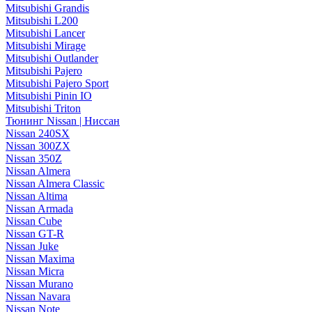
Mitsubishi Grandis
Mitsubishi L200
Mitsubishi Lancer
Mitsubishi Mirage
Mitsubishi Outlander
Mitsubishi Pajero
Mitsubishi Pajero Sport
Mitsubishi Pinin IO
Mitsubishi Triton
Тюнинг Nissan | Ниссан
Nissan 240SX
Nissan 300ZX
Nissan 350Z
Nissan Almera
Nissan Almera Classic
Nissan Altima
Nissan Armada
Nissan Cube
Nissan GT-R
Nissan Juke
Nissan Maxima
Nissan Micra
Nissan Murano
Nissan Navara
Nissan Note