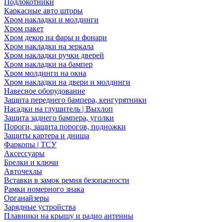
Подлокотники
Каркасные авто шторы
Хром накладки и молдинги
Хром пакет
Хром декор на фары и фонари
Хром накладки на зеркала
Хром накладки ручки дверей
Хром накладки на бампер
Хром молдинги на окна
Хром накладки на двери и молдинги
Навесное оборудование
Защита переднего бампера, кенгурятники
Насадки на глушитель | Выхлоп
Защита заднего бампера, уголки
Пороги, защита порогов, подножки
Защиты картера и днища
Фаркопы | ТСУ
Аксессуары
Брелки и ключи
Авточехлы
Вставки в замок ремня безопасности
Рамки номерного знака
Органайзеры
Зарядные устройства
Плавники на крышу и радио антенны