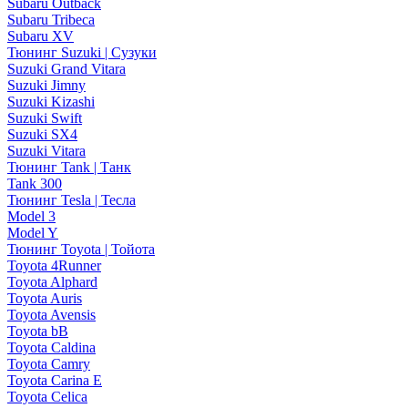
Subaru Outback
Subaru Tribeca
Subaru XV
Тюнинг Suzuki | Сузуки
Suzuki Grand Vitara
Suzuki Jimny
Suzuki Kizashi
Suzuki Swift
Suzuki SX4
Suzuki Vitara
Тюнинг Tank | Танк
Tank 300
Тюнинг Tesla | Тесла
Model 3
Model Y
Тюнинг Toyota | Тойота
Toyota 4Runner
Toyota Alphard
Toyota Auris
Toyota Avensis
Toyota bB
Toyota Caldina
Toyota Camry
Toyota Carina E
Toyota Celica