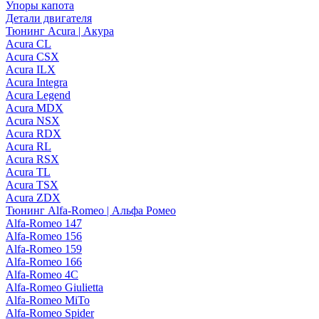
Упоры капота
Детали двигателя
Тюнинг Acura | Акура
Acura CL
Acura CSX
Acura ILX
Acura Integra
Acura Legend
Acura MDX
Acura NSX
Acura RDX
Acura RL
Acura RSX
Acura TL
Acura TSX
Acura ZDX
Тюнинг Alfa-Romeo | Альфа Ромео
Alfa-Romeo 147
Alfa-Romeo 156
Alfa-Romeo 159
Alfa-Romeo 166
Alfa-Romeo 4C
Alfa-Romeo Giulietta
Alfa-Romeo MiTo
Alfa-Romeo Spider