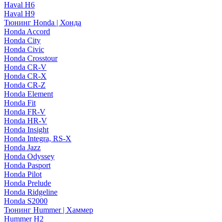
Haval H6
Haval H9
Тюнинг Honda | Хонда
Honda Accord
Honda City
Honda Civic
Honda Crosstour
Honda CR-V
Honda CR-X
Honda CR-Z
Honda Element
Honda Fit
Honda FR-V
Honda HR-V
Honda Insight
Honda Integra, RS-X
Honda Jazz
Honda Odyssey
Honda Pasport
Honda Pilot
Honda Prelude
Honda Ridgeline
Honda S2000
Тюнинг Hummer | Хаммер
Hummer H2