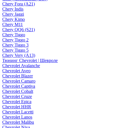
Chery Fora (A21)
Chery Indis
Chery Jaggi
Chery Kimo
Chery M11
Chery QQ6 (S21)
Chery Tiggo
Chery Tiggo 2
Chery Tiggo 3
Chery Tiggo 5
Chery Very (A13)
Тюнинг Chevrolet | Шевроле
Chevrolet Avalanche
Chevrolet Aveo
Chevrolet Blazer
Chevrolet Camaro
Chevrolet Captiva
Chevrolet Cobalt
Chevrolet Cruze
Chevrolet Epica
Chevrolet HHR
Chevrolet Lacetti
Chevrolet Lanos
Chevrolet Malibu
Chevrolet Niva