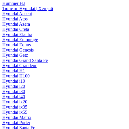
Hummer H3
Тюнинг Hyundai | Хендай
Hyundai Accent
Hyundai Atos
Hyundai Azera
Hyundai Creta
Hyundai Elantra
Hyundai Entourage
Hyundai Equus
Hyundai Genesis
Hyundai Getz
Hyundai Grand Santa Fe
Hyundai Grandeur
Hyundai H1
Hyundai H100
Hyundai i10
Hyundai i20
Hyundai i30
Hyundai i40
Hyundai ix20
Hyundai ix35
Hyundai ix55
Hyundai Matrix
Hyundai Porter
Hyundai Santa Fe