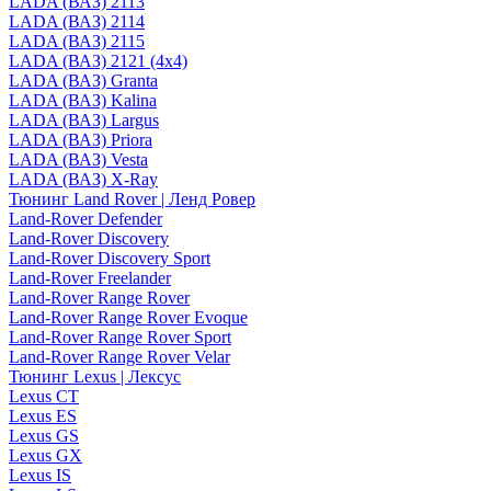
LADA (ВАЗ) 2113
LADA (ВАЗ) 2114
LADA (ВАЗ) 2115
LADA (ВАЗ) 2121 (4x4)
LADA (ВАЗ) Granta
LADA (ВАЗ) Kalina
LADA (ВАЗ) Largus
LADA (ВАЗ) Priora
LADA (ВАЗ) Vesta
LADA (ВАЗ) X-Ray
Тюнинг Land Rover | Ленд Ровер
Land-Rover Defender
Land-Rover Discovery
Land-Rover Discovery Sport
Land-Rover Freelander
Land-Rover Range Rover
Land-Rover Range Rover Evoque
Land-Rover Range Rover Sport
Land-Rover Range Rover Velar
Тюнинг Lexus | Лексус
Lexus CT
Lexus ES
Lexus GS
Lexus GX
Lexus IS