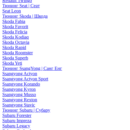
Renault Twingo
Тюнинг Seat | Сеат
Seat Leon
Тюнинг Skoda | Шкода
Skoda Fabia
Skoda Favorit
Skoda Felicia
Skoda Kodiaq
Skoda Octavia
Skoda Rapid
Skoda Roomster
Skoda Superb
Skoda Yeti
Тюнинг SsangYong | Санг Енг
Ssangyong Actyon
Ssangyong Actyon Sport
Ssangyong Korando
Ssangyong Kyron
Ssangyong Musso
Ssangyong Rexton
Ssangyong Stavic
Тюнинг Subaru | Субару
Subaru Forester
Subaru Impreza
Subaru Legacy