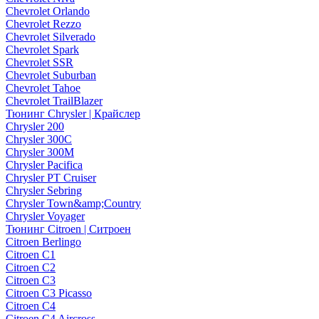
Chevrolet Orlando
Chevrolet Rezzo
Chevrolet Silverado
Chevrolet Spark
Chevrolet SSR
Chevrolet Suburban
Chevrolet Tahoe
Chevrolet TrailBlazer
Тюнинг Chrysler | Крайслер
Chrysler 200
Chrysler 300C
Chrysler 300M
Chrysler Pacifica
Chrysler PT Cruiser
Chrysler Sebring
Chrysler Town&amp;Country
Chrysler Voyager
Тюнинг Citroen | Ситроен
Citroen Berlingo
Citroen C1
Citroen C2
Citroen C3
Citroen C3 Picasso
Citroen C4
Citroen C4 Aircross