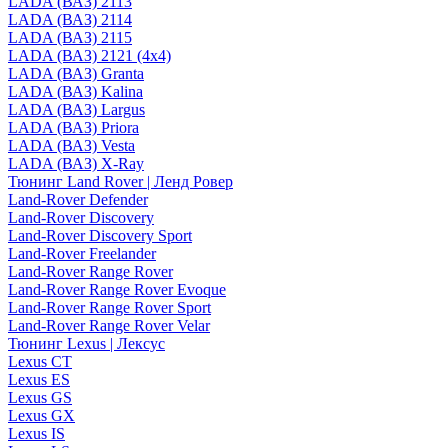
LADA (ВАЗ) 2113
LADA (ВАЗ) 2114
LADA (ВАЗ) 2115
LADA (ВАЗ) 2121 (4x4)
LADA (ВАЗ) Granta
LADA (ВАЗ) Kalina
LADA (ВАЗ) Largus
LADA (ВАЗ) Priora
LADA (ВАЗ) Vesta
LADA (ВАЗ) X-Ray
Тюнинг Land Rover | Ленд Ровер
Land-Rover Defender
Land-Rover Discovery
Land-Rover Discovery Sport
Land-Rover Freelander
Land-Rover Range Rover
Land-Rover Range Rover Evoque
Land-Rover Range Rover Sport
Land-Rover Range Rover Velar
Тюнинг Lexus | Лексус
Lexus CT
Lexus ES
Lexus GS
Lexus GX
Lexus IS