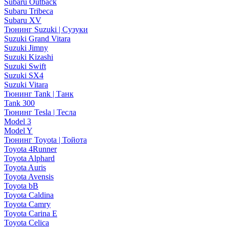
Subaru Outback
Subaru Tribeca
Subaru XV
Тюнинг Suzuki | Сузуки
Suzuki Grand Vitara
Suzuki Jimny
Suzuki Kizashi
Suzuki Swift
Suzuki SX4
Suzuki Vitara
Тюнинг Tank | Танк
Tank 300
Тюнинг Tesla | Тесла
Model 3
Model Y
Тюнинг Toyota | Тойота
Toyota 4Runner
Toyota Alphard
Toyota Auris
Toyota Avensis
Toyota bB
Toyota Caldina
Toyota Camry
Toyota Carina E
Toyota Celica