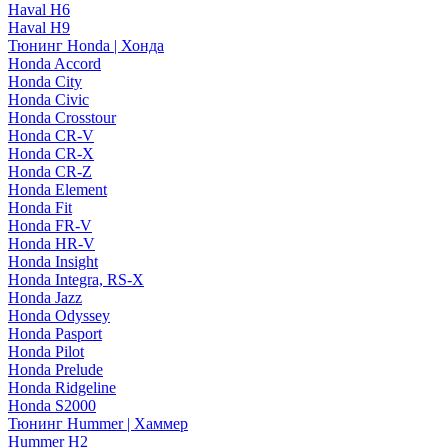
Haval H6
Haval H9
Тюнинг Honda | Хонда
Honda Accord
Honda City
Honda Civic
Honda Crosstour
Honda CR-V
Honda CR-X
Honda CR-Z
Honda Element
Honda Fit
Honda FR-V
Honda HR-V
Honda Insight
Honda Integra, RS-X
Honda Jazz
Honda Odyssey
Honda Pasport
Honda Pilot
Honda Prelude
Honda Ridgeline
Honda S2000
Тюнинг Hummer | Хаммер
Hummer H2