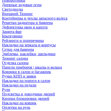
Поворотники
Дневные ходовые огни
Светодиоды
Внешний Тюнинг
Контейнеры и чехлы запасного колеса
Решетки радиатора и бампера
Дефлекторы окон и капота
Защита фар
Брызговики
Рейлинги и поперечины
Накладки на зеркала и корпусы
Сетки для бампера
Эмблемы, наклейки, шильдики
Тюнинг салона
Отделка салона
Панели приборов | шкалы и кольца
Коврики в салон и багажник
Ручки КПП и замки
Накладки на пороги в салон
Накладки на педали
Рули
Подсветка и доводчики дверей
Кнопки блокировки дверей
Накладки на коврик
Оплетки на руль