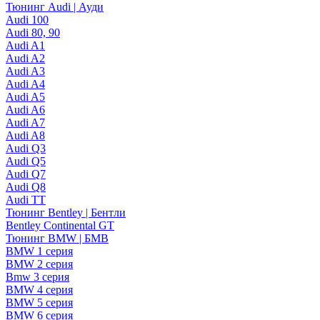
Тюнинг Audi | Ауди
Audi 100
Audi 80, 90
Audi A1
Audi A2
Audi A3
Audi A4
Audi A5
Audi A6
Audi A7
Audi A8
Audi Q3
Audi Q5
Audi Q7
Audi Q8
Audi TT
Тюнинг Bentley | Бентли
Bentley Continental GT
Тюнинг BMW | БМВ
BMW 1 серия
BMW 2 серия
Bmw 3 серия
BMW 4 серия
BMW 5 серия
BMW 6 серия