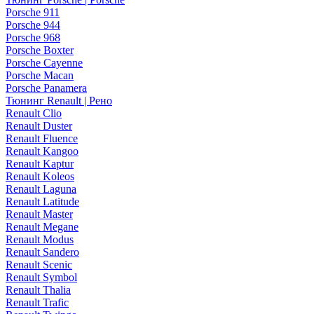
Porsche 911
Porsche 944
Porsche 968
Porsche Boxter
Porsche Cayenne
Porsche Macan
Porsche Panamera
Тюнинг Renault | Рено
Renault Clio
Renault Duster
Renault Fluence
Renault Kangoo
Renault Kaptur
Renault Koleos
Renault Laguna
Renault Latitude
Renault Master
Renault Megane
Renault Modus
Renault Sandero
Renault Scenic
Renault Symbol
Renault Thalia
Renault Trafic