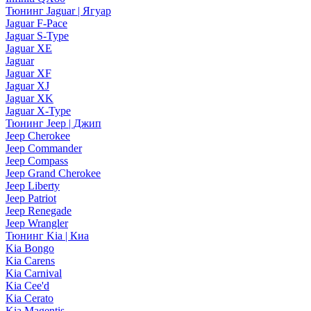
Тюнинг Jaguar | Ягуар
Jaguar F-Pace
Jaguar S-Type
Jaguar XE
Jaguar
Jaguar XF
Jaguar XJ
Jaguar XK
Jaguar X-Type
Тюнинг Jeep | Джип
Jeep Cherokee
Jeep Commander
Jeep Compass
Jeep Grand Cherokee
Jeep Liberty
Jeep Patriot
Jeep Renegade
Jeep Wrangler
Тюнинг Kia | Киа
Kia Bongo
Kia Carens
Kia Carnival
Kia Cee'd
Kia Cerato
Kia Magentis