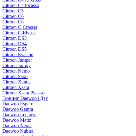
Citroen C4 Picasso
Citroen C5
Citroen C6
Citroen C8
Citroen C-Crosser
Citroen C-Elysee
Citroen DS3
Citroen DS4
Citroen DS5
Citroen Evasion
Citroen Jumper
Citroen Jumpy
Citroen Nemo
Citroen Saxo
Citroen Xantia
Citroen Xsara
Citroen Xsara Picasso
Тюнинг Daewoo | Дэу
Daewoo Espero
Daewoo Gentra
Daewoo Leganza
Daewoo Matiz
Daewoo Nexia
Daewoo Nubira