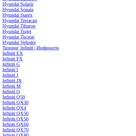
Hyundai Solaris
Hyundai Sonata
Hyundai Starex
Hyundai Terracan
Hyundai Tiburon
Hyundai Trajet
Hyundai Tucson
Hyundai Veloster
Тюнинг Infiniti | Инфинити
Infiniti EX
Infiniti FX
Infiniti G
Infiniti I
Infiniti J
Infiniti JX
Infiniti M
Infiniti Q
Infiniti Q50
Infiniti QX30
Infiniti QX4
Infiniti QX50
Infiniti QX56
Infiniti QX60
Infiniti QX70
Infiniti QX80