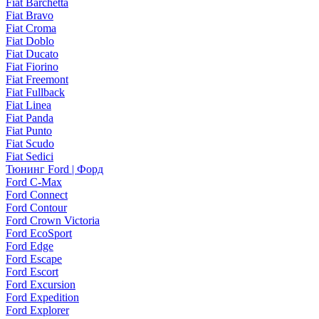
Fiat Barchetta
Fiat Bravo
Fiat Croma
Fiat Doblo
Fiat Ducato
Fiat Fiorino
Fiat Freemont
Fiat Fullback
Fiat Linea
Fiat Panda
Fiat Punto
Fiat Scudo
Fiat Sedici
Тюнинг Ford | Форд
Ford C-Max
Ford Connect
Ford Contour
Ford Crown Victoria
Ford EcoSport
Ford Edge
Ford Escape
Ford Escort
Ford Excursion
Ford Expedition
Ford Explorer