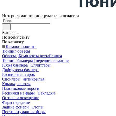
Интернет-магазин инструмента и оснастки
Каталог
По всему сайту
По каталогу
Каталог тюнинга
Тюнинг обвесы
Обвесы | Комплекты рестайлинга
Тюнинг бамперы | передние и задние
Юбка бампера | Сплиттеры
Диффузоры бампера
Расширители арок
Спойлеры | антикрылья
Крылья, капоты
Пластиковые пороги
Реснички на фары | Накладки
Оптика и освещение
Фары передние
Задние фонари | Стопы
Противотуманные фары