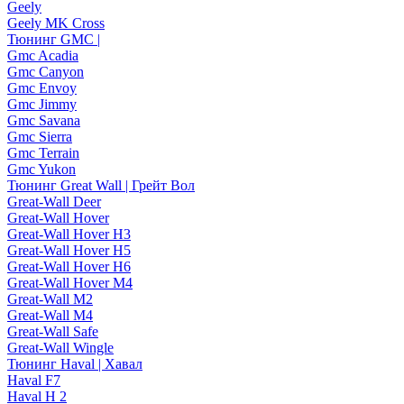
Geely
Geely MK Cross
Тюнинг GMC |
Gmc Acadia
Gmc Canyon
Gmc Envoy
Gmc Jimmy
Gmc Savana
Gmc Sierra
Gmc Terrain
Gmc Yukon
Тюнинг Great Wall | Грейт Вол
Great-Wall Deer
Great-Wall Hover
Great-Wall Hover H3
Great-Wall Hover H5
Great-Wall Hover H6
Great-Wall Hover M4
Great-Wall M2
Great-Wall M4
Great-Wall Safe
Great-Wall Wingle
Тюнинг Haval | Хавал
Haval F7
Haval H 2