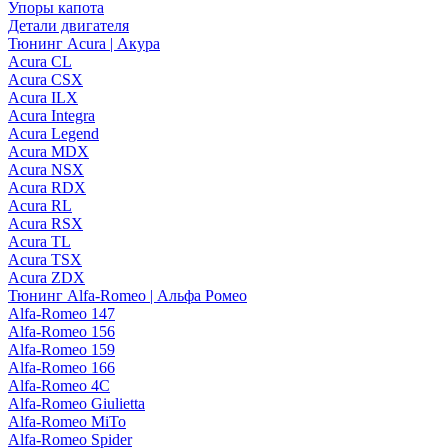
Упоры капота
Детали двигателя
Тюнинг Acura | Акура
Acura CL
Acura CSX
Acura ILX
Acura Integra
Acura Legend
Acura MDX
Acura NSX
Acura RDX
Acura RL
Acura RSX
Acura TL
Acura TSX
Acura ZDX
Тюнинг Alfa-Romeo | Альфа Ромео
Alfa-Romeo 147
Alfa-Romeo 156
Alfa-Romeo 159
Alfa-Romeo 166
Alfa-Romeo 4C
Alfa-Romeo Giulietta
Alfa-Romeo MiTo
Alfa-Romeo Spider