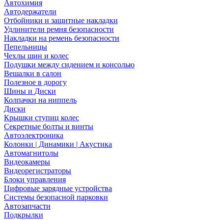
Автохимия
Автодержатели
Отбойники и защитные накладки
Удлинители ремня безопасности
Накладки на ремень безопасности
Пепельницы
Чехлы шин и колес
Подушки между сидением и консолью
Вешалки в салон
Полезное в дорогу
Шины и Диски
Колпачки на ниппель
Диски
Крышки ступиц колес
Секретные болты и винты
Автоэлектроника
Колонки | Динамики | Акустика
Автомагнитолы
Видеокамеры
Видеорегистраторы
Блоки управления
Цифровые зарядные устройства
Системы безопасной парковки
Автозапчасти
Подкрылки