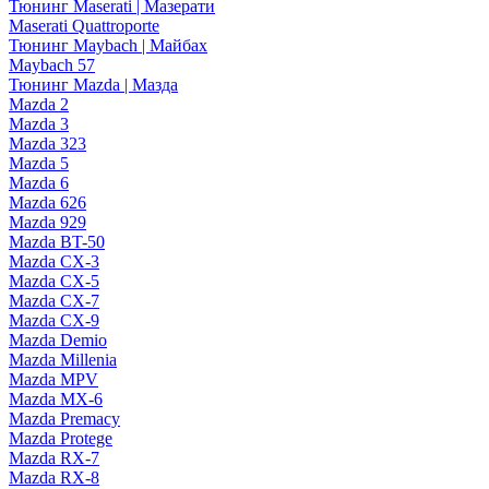
Тюнинг Maserati | Мазерати
Maserati Quattroporte
Тюнинг Maybach | Майбах
Maybach 57
Тюнинг Mazda | Мазда
Mazda 2
Mazda 3
Mazda 323
Mazda 5
Mazda 6
Mazda 626
Mazda 929
Mazda BT-50
Mazda CX-3
Mazda CX-5
Mazda CX-7
Mazda CX-9
Mazda Demio
Mazda Millenia
Mazda MPV
Mazda MX-6
Mazda Premacy
Mazda Protege
Mazda RX-7
Mazda RX-8