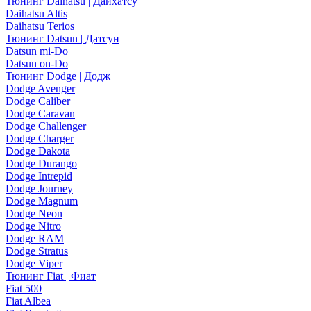
Тюнинг Daihatsu | Дайхатсу
Daihatsu Altis
Daihatsu Terios
Тюнинг Datsun | Датсун
Datsun mi-Do
Datsun on-Do
Тюнинг Dodge | Додж
Dodge Avenger
Dodge Caliber
Dodge Caravan
Dodge Challenger
Dodge Charger
Dodge Dakota
Dodge Durango
Dodge Intrepid
Dodge Journey
Dodge Magnum
Dodge Neon
Dodge Nitro
Dodge RAM
Dodge Stratus
Dodge Viper
Тюнинг Fiat | Фиат
Fiat 500
Fiat Albea