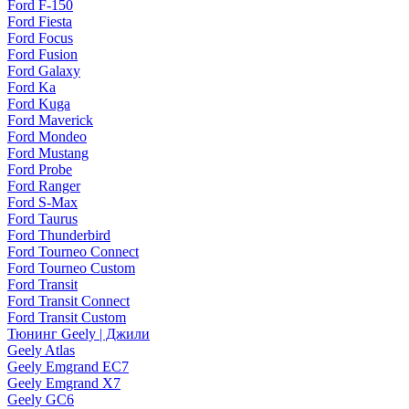
Ford F-150
Ford Fiesta
Ford Focus
Ford Fusion
Ford Galaxy
Ford Ka
Ford Kuga
Ford Maverick
Ford Mondeo
Ford Mustang
Ford Probe
Ford Ranger
Ford S-Max
Ford Taurus
Ford Thunderbird
Ford Tourneo Connect
Ford Tourneo Custom
Ford Transit
Ford Transit Connect
Ford Transit Custom
Тюнинг Geely | Джили
Geely Atlas
Geely Emgrand EC7
Geely Emgrand X7
Geely GC6