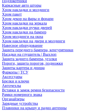
Подлокотники
Каркасные авто шторы
Хром накладки и молдинги
Хром пакет
Хром декор на фары и фонари
Хром накладки на зеркала
Хром накладки ручки дверей
Хром накладки на бампер
Хром молдинги на окна
Хром накладки на двери и молдинги
Навесное оборудование
Защита переднего бампера, кенгурятники
Насадки на глушитель | Выхлоп
Защита заднего бампера, уголки
Пороги, защита порогов, подножки
Защиты картера и днища
Фаркопы | ТСУ
Аксессуары
Брелки и ключи
Авточехлы
Вставки в замок ремня безопасности
Рамки номерного знака
Органайзеры
Зарядные устройства
Плавники на крышу и радио антенны