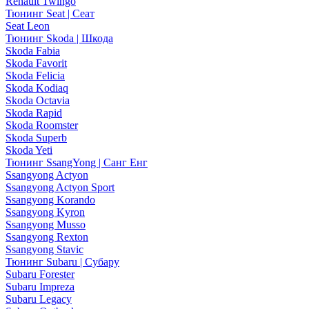
Renault Twingo
Тюнинг Seat | Сеат
Seat Leon
Тюнинг Skoda | Шкода
Skoda Fabia
Skoda Favorit
Skoda Felicia
Skoda Kodiaq
Skoda Octavia
Skoda Rapid
Skoda Roomster
Skoda Superb
Skoda Yeti
Тюнинг SsangYong | Санг Енг
Ssangyong Actyon
Ssangyong Actyon Sport
Ssangyong Korando
Ssangyong Kyron
Ssangyong Musso
Ssangyong Rexton
Ssangyong Stavic
Тюнинг Subaru | Субару
Subaru Forester
Subaru Impreza
Subaru Legacy