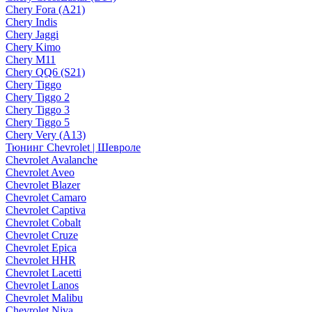
Chery Fora (A21)
Chery Indis
Chery Jaggi
Chery Kimo
Chery M11
Chery QQ6 (S21)
Chery Tiggo
Chery Tiggo 2
Chery Tiggo 3
Chery Tiggo 5
Chery Very (A13)
Тюнинг Chevrolet | Шевроле
Chevrolet Avalanche
Chevrolet Aveo
Chevrolet Blazer
Chevrolet Camaro
Chevrolet Captiva
Chevrolet Cobalt
Chevrolet Cruze
Chevrolet Epica
Chevrolet HHR
Chevrolet Lacetti
Chevrolet Lanos
Chevrolet Malibu
Chevrolet Niva