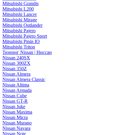
Mitsubishi Grandis
Mitsubishi L200
Mitsubishi Lancer
Mitsubishi Mirage
Mitsubishi Outlander
Mitsubishi Pajero
Mitsubishi Pajero Sport
Mitsubishi Pinin IO
Mitsubishi Triton
Тюнинг Nissan | Ниссан
Nissan 240SX
Nissan 300ZX
Nissan 350Z
Nissan Almera
Nissan Almera Classic
Nissan Altima
Nissan Armada
Nissan Cube
Nissan GT-R
Nissan Juke
Nissan Maxima
Nissan Micra
Nissan Murano
Nissan Navara
Nissan Note