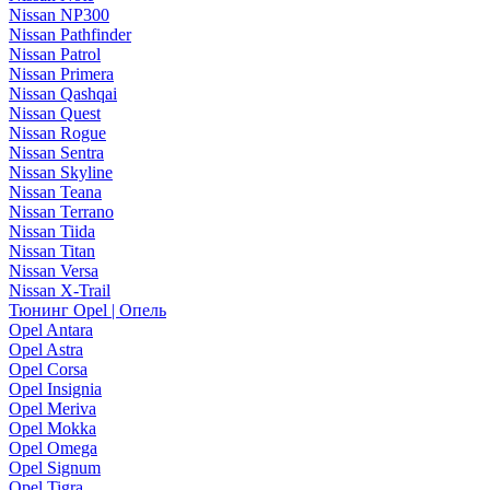
Nissan NP300
Nissan Pathfinder
Nissan Patrol
Nissan Primera
Nissan Qashqai
Nissan Quest
Nissan Rogue
Nissan Sentra
Nissan Skyline
Nissan Teana
Nissan Terrano
Nissan Tiida
Nissan Titan
Nissan Versa
Nissan X-Trail
Тюнинг Opel | Опель
Opel Antara
Opel Astra
Opel Corsa
Opel Insignia
Opel Meriva
Opel Mokka
Opel Omega
Opel Signum
Opel Tigra