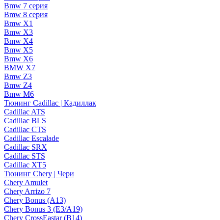
Bmw 7 серия
Bmw 8 серия
Bmw X1
Bmw X3
Bmw X4
Bmw X5
Bmw X6
BMW X7
Bmw Z3
Bmw Z4
Bmw М6
Тюнинг Cadillac | Кадиллак
Cadillac ATS
Cadillac BLS
Cadillac CTS
Cadillac Escalade
Cadillac SRX
Cadillac STS
Cadillac XT5
Тюнинг Chery | Чери
Chery Amulet
Chery Arrizo 7
Chery Bonus (A13)
Chery Bonus 3 (E3/A19)
Chery CrossEastar (B14)