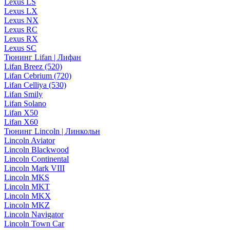
Lexus LS
Lexus LX
Lexus NX
Lexus RC
Lexus RX
Lexus SC
Тюнинг Lifan | Лифан
Lifan Breez (520)
Lifan Cebrium (720)
Lifan Celliya (530)
Lifan Smily
Lifan Solano
Lifan X50
Lifan X60
Тюнинг Lincoln | Линкольн
Lincoln Aviator
Lincoln Blackwood
Lincoln Continental
Lincoln Mark VIII
Lincoln MKS
Lincoln MKT
Lincoln MKX
Lincoln MKZ
Lincoln Navigator
Lincoln Town Car