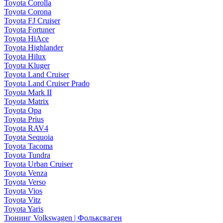
Toyota Corolla
Toyota Corona
Toyota FJ Cruiser
Toyota Fortuner
Toyota HiAce
Toyota Highlander
Toyota Hilux
Toyota Kluger
Toyota Land Cruiser
Toyota Land Cruiser Prado
Toyota Mark II
Toyota Matrix
Toyota Opa
Toyota Prius
Toyota RAV4
Toyota Sequoia
Toyota Tacoma
Toyota Tundra
Toyota Urban Cruiser
Toyota Venza
Toyota Verso
Toyota Vios
Toyota Vitz
Toyota Yaris
Тюнинг Volkswagen | Фольксваген