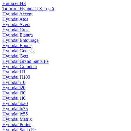
Hummer H3
Тюнинг Hyundai | Хендай
Hyundai Accent
Hyundai Atos
Hyundai Azera
Hyundai Creta
Hyundai Elantra
Hyundai Entourage
Hyundai Equus
Hyundai Genesis
Hyundai Getz
Hyundai Grand Santa Fe
Hyundai Grandeur
Hyundai H1
Hyundai H100
Hyundai i10
Hyundai i20
Hyundai i30
Hyundai i40
Hyundai ix20
Hyundai ix35
Hyundai ix55
Hyundai Matrix
Hyundai Porter
Hyundai Santa Fe