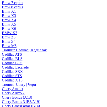
Bmw 7 серия
Bmw 8 серия
Bmw X1
Bmw X3
Bmw X4
Bmw X5
Bmw X6
BMW X7
Bmw Z3
Bmw Z4
Bmw М6
Тюнинг Cadillac | Кадиллак
Cadillac ATS
Cadillac BLS
Cadillac CTS
Cadillac Escalade
Cadillac SRX
Cadillac STS
Cadillac XT5
Тюнинг Chery | Чери
Chery Amulet
Chery Arrizo 7
Chery Bonus (A13)
Chery Bonus 3 (E3/A19)
Chery CrossEastar (B14)