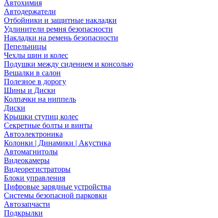
Автохимия
Автодержатели
Отбойники и защитные накладки
Удлинители ремня безопасности
Накладки на ремень безопасности
Пепельницы
Чехлы шин и колес
Подушки между сидением и консолью
Вешалки в салон
Полезное в дорогу
Шины и Диски
Колпачки на ниппель
Диски
Крышки ступиц колес
Секретные болты и винты
Автоэлектроника
Колонки | Динамики | Акустика
Автомагнитолы
Видеокамеры
Видеорегистраторы
Блоки управления
Цифровые зарядные устройства
Системы безопасной парковки
Автозапчасти
Подкрылки