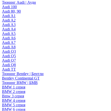
Тюнинг Audi | Ауди
Audi 100
Audi 80, 90
Audi A1
Audi A2
Audi A3
Audi A4
Audi A5
Audi A6
Audi A7
Audi A8
Audi Q3
Audi Q5
Audi Q7
Audi Q8
Audi TT
Тюнинг Bentley | Бентли
Bentley Continental GT
Тюнинг BMW | БМВ
BMW 1 серия
BMW 2 серия
Bmw 3 серия
BMW 4 серия
BMW 5 серия
BMW 6 серия