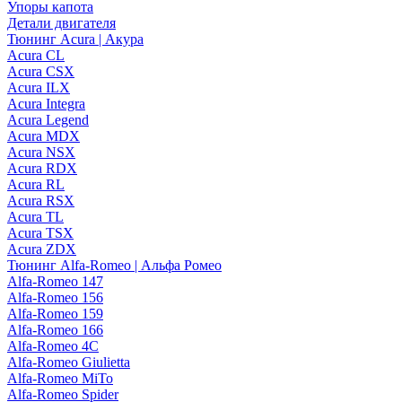
Упоры капота
Детали двигателя
Тюнинг Acura | Акура
Acura CL
Acura CSX
Acura ILX
Acura Integra
Acura Legend
Acura MDX
Acura NSX
Acura RDX
Acura RL
Acura RSX
Acura TL
Acura TSX
Acura ZDX
Тюнинг Alfa-Romeo | Альфа Ромео
Alfa-Romeo 147
Alfa-Romeo 156
Alfa-Romeo 159
Alfa-Romeo 166
Alfa-Romeo 4C
Alfa-Romeo Giulietta
Alfa-Romeo MiTo
Alfa-Romeo Spider