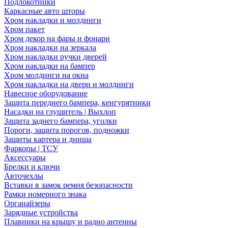
Подлокотники
Каркасные авто шторы
Хром накладки и молдинги
Хром пакет
Хром декор на фары и фонари
Хром накладки на зеркала
Хром накладки ручки дверей
Хром накладки на бампер
Хром молдинги на окна
Хром накладки на двери и молдинги
Навесное оборудование
Защита переднего бампера, кенгурятники
Насадки на глушитель | Выхлоп
Защита заднего бампера, уголки
Пороги, защита порогов, подножки
Защиты картера и днища
Фаркопы | ТСУ
Аксессуары
Брелки и ключи
Авточехлы
Вставки в замок ремня безопасности
Рамки номерного знака
Органайзеры
Зарядные устройства
Плавники на крышу и радио антенны