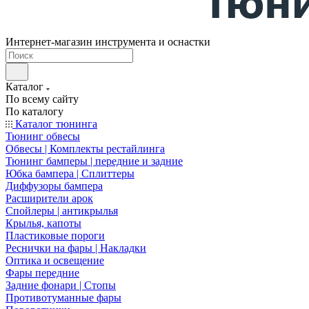
Интернет-магазин инструмента и оснастки
Каталог
По всему сайту
По каталогу
Каталог тюнинга
Тюнинг обвесы
Обвесы | Комплекты рестайлинга
Тюнинг бамперы | передние и задние
Юбка бампера | Сплиттеры
Диффузоры бампера
Расширители арок
Спойлеры | антикрылья
Крылья, капоты
Пластиковые пороги
Реснички на фары | Накладки
Оптика и освещение
Фары передние
Задние фонари | Стопы
Противотуманные фары