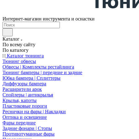
Интернет-магазин инструмента и оснастки
Каталог
По всему сайту
По каталогу
Каталог тюнинга
Тюнинг обвесы
Обвесы | Комплекты рестайлинга
Тюнинг бамперы | передние и задние
Юбка бампера | Сплиттеры
Диффузоры бампера
Расширители арок
Спойлеры | антикрылья
Крылья, капоты
Пластиковые пороги
Реснички на фары | Накладки
Оптика и освещение
Фары передние
Задние фонари | Стопы
Противотуманные фары