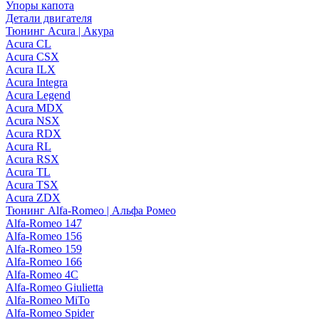
Упоры капота
Детали двигателя
Тюнинг Acura | Акура
Acura CL
Acura CSX
Acura ILX
Acura Integra
Acura Legend
Acura MDX
Acura NSX
Acura RDX
Acura RL
Acura RSX
Acura TL
Acura TSX
Acura ZDX
Тюнинг Alfa-Romeo | Альфа Ромео
Alfa-Romeo 147
Alfa-Romeo 156
Alfa-Romeo 159
Alfa-Romeo 166
Alfa-Romeo 4C
Alfa-Romeo Giulietta
Alfa-Romeo MiTo
Alfa-Romeo Spider