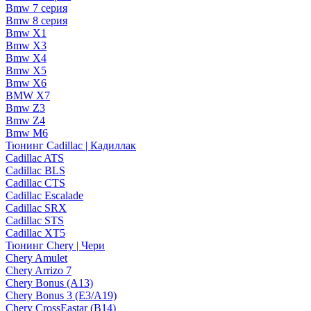
Bmw 7 серия
Bmw 8 серия
Bmw X1
Bmw X3
Bmw X4
Bmw X5
Bmw X6
BMW X7
Bmw Z3
Bmw Z4
Bmw М6
Тюнинг Cadillac | Кадиллак
Cadillac ATS
Cadillac BLS
Cadillac CTS
Cadillac Escalade
Cadillac SRX
Cadillac STS
Cadillac XT5
Тюнинг Chery | Чери
Chery Amulet
Chery Arrizo 7
Chery Bonus (A13)
Chery Bonus 3 (E3/A19)
Chery CrossEastar (B14)