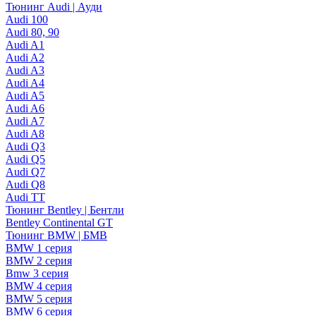
Тюнинг Audi | Ауди
Audi 100
Audi 80, 90
Audi A1
Audi A2
Audi A3
Audi A4
Audi A5
Audi A6
Audi A7
Audi A8
Audi Q3
Audi Q5
Audi Q7
Audi Q8
Audi TT
Тюнинг Bentley | Бентли
Bentley Continental GT
Тюнинг BMW | БМВ
BMW 1 серия
BMW 2 серия
Bmw 3 серия
BMW 4 серия
BMW 5 серия
BMW 6 серия