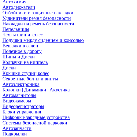
Автохимия
Автодержатели
Отбойники и защитные накладки
Удлинители ремня безопасности
Накладки на ремень безопасности
Пепельницы
Чехлы шин и колес
Подушки между сидением и консолью
Вешалки в салон
Полезное в дорогу
Шины и Диски
Колпачки на ниппель
Диски
Крышки ступиц колес
Секретные болты и винты
Автоэлектроника
Колонки | Динамики | Акустика
Автомагнитолы
Видеокамеры
Видеорегистраторы
Блоки управления
Цифровые зарядные устройства
Системы безопасной парковки
Автозапчасти
Подкрылки