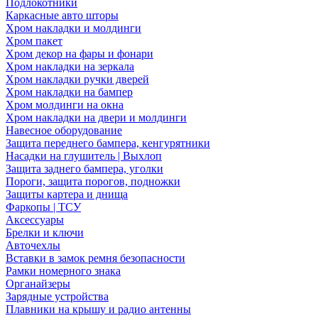
Подлокотники
Каркасные авто шторы
Хром накладки и молдинги
Хром пакет
Хром декор на фары и фонари
Хром накладки на зеркала
Хром накладки ручки дверей
Хром накладки на бампер
Хром молдинги на окна
Хром накладки на двери и молдинги
Навесное оборудование
Защита переднего бампера, кенгурятники
Насадки на глушитель | Выхлоп
Защита заднего бампера, уголки
Пороги, защита порогов, подножки
Защиты картера и днища
Фаркопы | ТСУ
Аксессуары
Брелки и ключи
Авточехлы
Вставки в замок ремня безопасности
Рамки номерного знака
Органайзеры
Зарядные устройства
Плавники на крышу и радио антенны