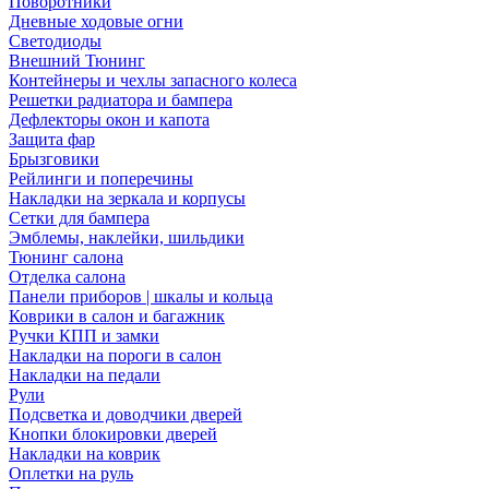
Поворотники
Дневные ходовые огни
Светодиоды
Внешний Тюнинг
Контейнеры и чехлы запасного колеса
Решетки радиатора и бампера
Дефлекторы окон и капота
Защита фар
Брызговики
Рейлинги и поперечины
Накладки на зеркала и корпусы
Сетки для бампера
Эмблемы, наклейки, шильдики
Тюнинг салона
Отделка салона
Панели приборов | шкалы и кольца
Коврики в салон и багажник
Ручки КПП и замки
Накладки на пороги в салон
Накладки на педали
Рули
Подсветка и доводчики дверей
Кнопки блокировки дверей
Накладки на коврик
Оплетки на руль