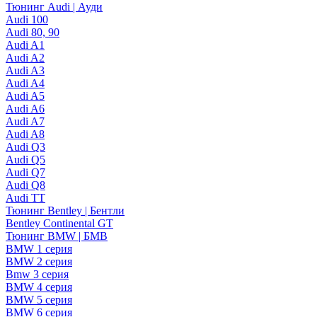
Тюнинг Audi | Ауди
Audi 100
Audi 80, 90
Audi A1
Audi A2
Audi A3
Audi A4
Audi A5
Audi A6
Audi A7
Audi A8
Audi Q3
Audi Q5
Audi Q7
Audi Q8
Audi TT
Тюнинг Bentley | Бентли
Bentley Continental GT
Тюнинг BMW | БМВ
BMW 1 серия
BMW 2 серия
Bmw 3 серия
BMW 4 серия
BMW 5 серия
BMW 6 серия