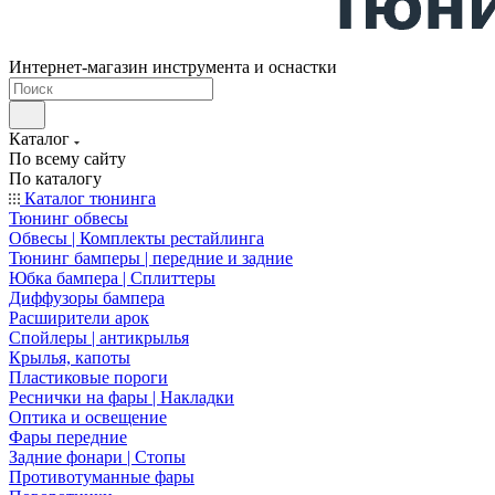
Интернет-магазин инструмента и оснастки
Каталог
По всему сайту
По каталогу
Каталог тюнинга
Тюнинг обвесы
Обвесы | Комплекты рестайлинга
Тюнинг бамперы | передние и задние
Юбка бампера | Сплиттеры
Диффузоры бампера
Расширители арок
Спойлеры | антикрылья
Крылья, капоты
Пластиковые пороги
Реснички на фары | Накладки
Оптика и освещение
Фары передние
Задние фонари | Стопы
Противотуманные фары