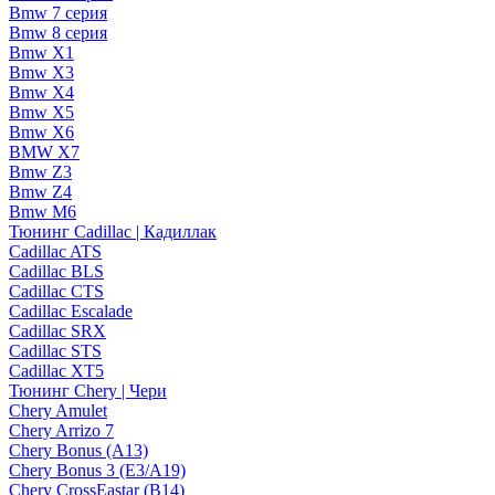
Bmw 7 серия
Bmw 8 серия
Bmw X1
Bmw X3
Bmw X4
Bmw X5
Bmw X6
BMW X7
Bmw Z3
Bmw Z4
Bmw М6
Тюнинг Cadillac | Кадиллак
Cadillac ATS
Cadillac BLS
Cadillac CTS
Cadillac Escalade
Cadillac SRX
Cadillac STS
Cadillac XT5
Тюнинг Chery | Чери
Chery Amulet
Chery Arrizo 7
Chery Bonus (A13)
Chery Bonus 3 (E3/A19)
Chery CrossEastar (B14)