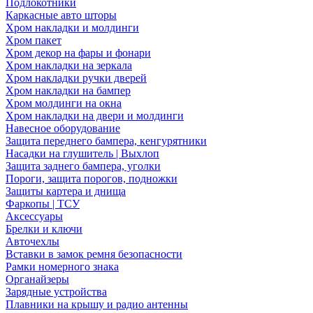
Подлокотники
Каркасные авто шторы
Хром накладки и молдинги
Хром пакет
Хром декор на фары и фонари
Хром накладки на зеркала
Хром накладки ручки дверей
Хром накладки на бампер
Хром молдинги на окна
Хром накладки на двери и молдинги
Навесное оборудование
Защита переднего бампера, кенгурятники
Насадки на глушитель | Выхлоп
Защита заднего бампера, уголки
Пороги, защита порогов, подножки
Защиты картера и днища
Фаркопы | ТСУ
Аксессуары
Брелки и ключи
Авточехлы
Вставки в замок ремня безопасности
Рамки номерного знака
Органайзеры
Зарядные устройства
Плавники на крышу и радио антенны