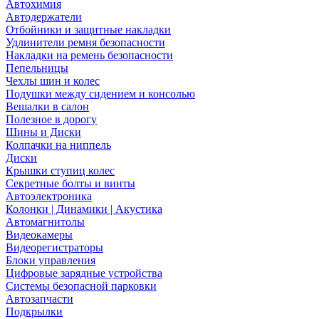
Автохимия
Автодержатели
Отбойники и защитные накладки
Удлинители ремня безопасности
Накладки на ремень безопасности
Пепельницы
Чехлы шин и колес
Подушки между сидением и консолью
Вешалки в салон
Полезное в дорогу
Шины и Диски
Колпачки на ниппель
Диски
Крышки ступиц колес
Секретные болты и винты
Автоэлектроника
Колонки | Динамики | Акустика
Автомагнитолы
Видеокамеры
Видеорегистраторы
Блоки управления
Цифровые зарядные устройства
Системы безопасной парковки
Автозапчасти
Подкрылки