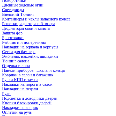
Поворотники
Дневные ходовые огни
Светодиоды
Внешний Тюнинг
Контейнеры и чехлы запасного колеса
Решетки радиатора и бампера
Дефлекторы окон и капота
Защита фар
Брызговики
Рейлинги и поперечины
Накладки на зеркала и корпусы
Сетки для бампера
Эмблемы, наклейки, шильдики
Тюнинг салона
Отделка салона
Панели приборов | шкалы и кольца
Коврики в салон и багажник
Ручки КПП и замки
Накладки на пороги в салон
Накладки на педали
Рули
Подсветка и доводчики дверей
Кнопки блокировки дверей
Накладки на коврик
Оплетки на руль