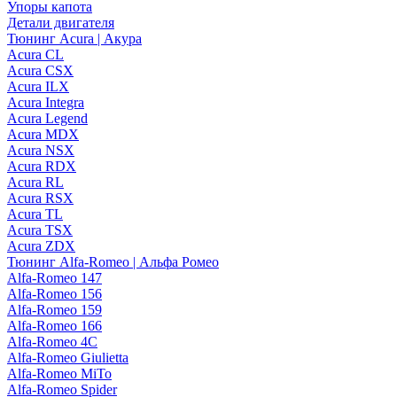
Упоры капота
Детали двигателя
Тюнинг Acura | Акура
Acura CL
Acura CSX
Acura ILX
Acura Integra
Acura Legend
Acura MDX
Acura NSX
Acura RDX
Acura RL
Acura RSX
Acura TL
Acura TSX
Acura ZDX
Тюнинг Alfa-Romeo | Альфа Ромео
Alfa-Romeo 147
Alfa-Romeo 156
Alfa-Romeo 159
Alfa-Romeo 166
Alfa-Romeo 4C
Alfa-Romeo Giulietta
Alfa-Romeo MiTo
Alfa-Romeo Spider