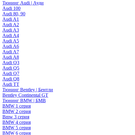
Тюнинг Audi | Ауди
Audi 100
Audi 80, 90
Audi A1
Audi A2
Audi A3
Audi A4
Audi A5
Audi A6
Audi A7
Audi A8
Audi Q3
Audi Q5
Audi Q7
Audi Q8
Audi TT
Тюнинг Bentley | Бентли
Bentley Continental GT
Тюнинг BMW | БМВ
BMW 1 серия
BMW 2 серия
Bmw 3 серия
BMW 4 серия
BMW 5 серия
BMW 6 серия