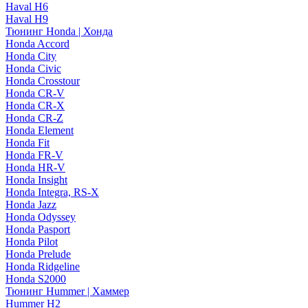
Haval H6
Haval H9
Тюнинг Honda | Хонда
Honda Accord
Honda City
Honda Civic
Honda Crosstour
Honda CR-V
Honda CR-X
Honda CR-Z
Honda Element
Honda Fit
Honda FR-V
Honda HR-V
Honda Insight
Honda Integra, RS-X
Honda Jazz
Honda Odyssey
Honda Pasport
Honda Pilot
Honda Prelude
Honda Ridgeline
Honda S2000
Тюнинг Hummer | Хаммер
Hummer H2