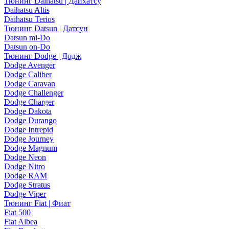
Тюнинг Daihatsu | Дайхатсу
Daihatsu Altis
Daihatsu Terios
Тюнинг Datsun | Датсун
Datsun mi-Do
Datsun on-Do
Тюнинг Dodge | Додж
Dodge Avenger
Dodge Caliber
Dodge Caravan
Dodge Challenger
Dodge Charger
Dodge Dakota
Dodge Durango
Dodge Intrepid
Dodge Journey
Dodge Magnum
Dodge Neon
Dodge Nitro
Dodge RAM
Dodge Stratus
Dodge Viper
Тюнинг Fiat | Фиат
Fiat 500
Fiat Albea