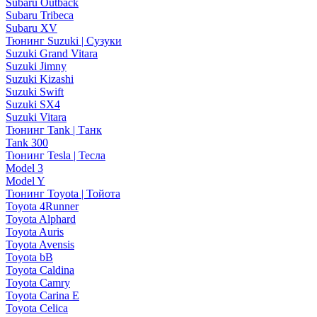
Subaru Outback
Subaru Tribeca
Subaru XV
Тюнинг Suzuki | Сузуки
Suzuki Grand Vitara
Suzuki Jimny
Suzuki Kizashi
Suzuki Swift
Suzuki SX4
Suzuki Vitara
Тюнинг Tank | Танк
Tank 300
Тюнинг Tesla | Тесла
Model 3
Model Y
Тюнинг Toyota | Тойота
Toyota 4Runner
Toyota Alphard
Toyota Auris
Toyota Avensis
Toyota bB
Toyota Caldina
Toyota Camry
Toyota Carina E
Toyota Celica