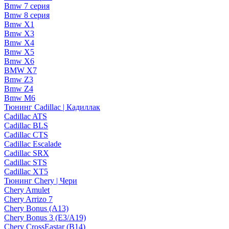
Bmw 7 серия
Bmw 8 серия
Bmw X1
Bmw X3
Bmw X4
Bmw X5
Bmw X6
BMW X7
Bmw Z3
Bmw Z4
Bmw М6
Тюнинг Cadillac | Кадиллак
Cadillac ATS
Cadillac BLS
Cadillac CTS
Cadillac Escalade
Cadillac SRX
Cadillac STS
Cadillac XT5
Тюнинг Chery | Чери
Chery Amulet
Chery Arrizo 7
Chery Bonus (A13)
Chery Bonus 3 (E3/A19)
Chery CrossEastar (B14)