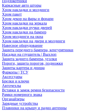
Подлокотники
Каркасные авто шторы
Хром накладки и молдинги
Хром пакет
Хром декор на фары и фонари
Хром накладки на зеркала
Хром накладки ручки дверей
Хром накладки на бампер
Хром молдинги на окна
Хром накладки на двери и молдинги
Навесное оборудование
Защита переднего бампера, кенгурятники
Насадки на глушитель | Выхлоп
Защита заднего бампера, уголки
Пороги, защита порогов, подножки
Защиты картера и днища
Фаркопы | ТСУ
Аксессуары
Брелки и ключи
Авточехлы
Вставки в замок ремня безопасности
Рамки номерного знака
Органайзеры
Зарядные устройства
Плавники на крышу и радио антенны