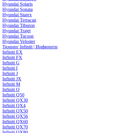
Hyundai Solaris
Hyundai Sonata
Hyundai Starex
Hyundai Terracan
Hyundai Tiburon
Hyundai Trajet
Hyundai Tucson
Hyundai Veloster
Тюнинг Infiniti | Инфинити
Infiniti EX
Infiniti FX
Infiniti G
Infiniti I
Infiniti J
Infiniti JX
Infiniti M
Infiniti Q
Infiniti Q50
Infiniti QX30
Infiniti QX4
Infiniti QX50
Infiniti QX56
Infiniti QX60
Infiniti QX70
Infiniti QX80