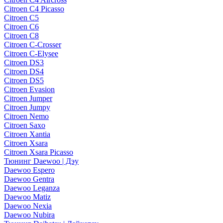
Citroen C4 Picasso
Citroen C5
Citroen C6
Citroen C8
Citroen C-Crosser
Citroen C-Elysee
Citroen DS3
Citroen DS4
Citroen DS5
Citroen Evasion
Citroen Jumper
Citroen Jumpy
Citroen Nemo
Citroen Saxo
Citroen Xantia
Citroen Xsara
Citroen Xsara Picasso
Тюнинг Daewoo | Дэу
Daewoo Espero
Daewoo Gentra
Daewoo Leganza
Daewoo Matiz
Daewoo Nexia
Daewoo Nubira