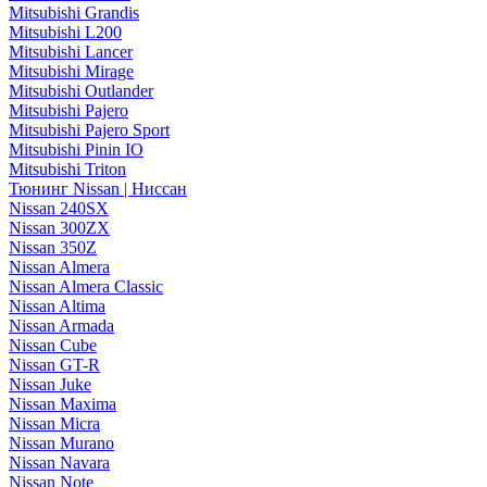
Mitsubishi Grandis
Mitsubishi L200
Mitsubishi Lancer
Mitsubishi Mirage
Mitsubishi Outlander
Mitsubishi Pajero
Mitsubishi Pajero Sport
Mitsubishi Pinin IO
Mitsubishi Triton
Тюнинг Nissan | Ниссан
Nissan 240SX
Nissan 300ZX
Nissan 350Z
Nissan Almera
Nissan Almera Classic
Nissan Altima
Nissan Armada
Nissan Cube
Nissan GT-R
Nissan Juke
Nissan Maxima
Nissan Micra
Nissan Murano
Nissan Navara
Nissan Note