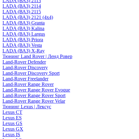
LADA (ВАЗ) 2113
LADA (ВАЗ) 2114
LADA (ВАЗ) 2115
LADA (ВАЗ) 2121 (4x4)
LADA (ВАЗ) Granta
LADA (ВАЗ) Kalina
LADA (ВАЗ) Largus
LADA (ВАЗ) Priora
LADA (ВАЗ) Vesta
LADA (ВАЗ) X-Ray
Тюнинг Land Rover | Ленд Ровер
Land-Rover Defender
Land-Rover Discovery
Land-Rover Discovery Sport
Land-Rover Freelander
Land-Rover Range Rover
Land-Rover Range Rover Evoque
Land-Rover Range Rover Sport
Land-Rover Range Rover Velar
Тюнинг Lexus | Лексус
Lexus CT
Lexus ES
Lexus GS
Lexus GX
Lexus IS