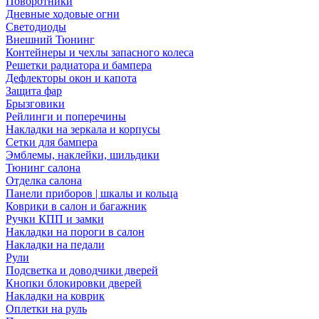
Поворотники
Дневные ходовые огни
Светодиоды
Внешний Тюнинг
Контейнеры и чехлы запасного колеса
Решетки радиатора и бампера
Дефлекторы окон и капота
Защита фар
Брызговики
Рейлинги и поперечины
Накладки на зеркала и корпусы
Сетки для бампера
Эмблемы, наклейки, шильдики
Тюнинг салона
Отделка салона
Панели приборов | шкалы и кольца
Коврики в салон и багажник
Ручки КПП и замки
Накладки на пороги в салон
Накладки на педали
Рули
Подсветка и доводчики дверей
Кнопки блокировки дверей
Накладки на коврик
Оплетки на руль