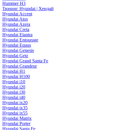
Hummer H3
Тюнинг Hyundai | Хендай
Hyundai Accent
Hyundai Atos
Hyundai Azera
Hyundai Creta
Hyundai Elantra
Hyundai Entourage
Hyundai Equus
Hyundai Genesis
Hyundai Getz
Hyundai Grand Santa Fe
Hyundai Grandeur
Hyundai H1
Hyundai H100
Hyundai i10
Hyundai i20
Hyundai i30
Hyundai i40
Hyundai ix20
Hyundai ix35
Hyundai ix55
Hyundai Matrix
Hyundai Porter
Hyundai Santa Fe