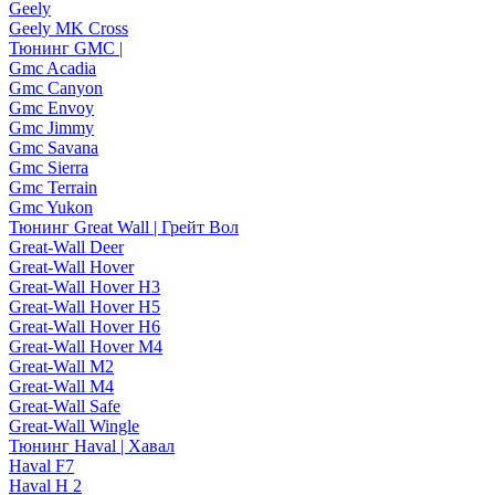
Geely
Geely MK Cross
Тюнинг GMC |
Gmc Acadia
Gmc Canyon
Gmc Envoy
Gmc Jimmy
Gmc Savana
Gmc Sierra
Gmc Terrain
Gmc Yukon
Тюнинг Great Wall | Грейт Вол
Great-Wall Deer
Great-Wall Hover
Great-Wall Hover H3
Great-Wall Hover H5
Great-Wall Hover H6
Great-Wall Hover M4
Great-Wall M2
Great-Wall M4
Great-Wall Safe
Great-Wall Wingle
Тюнинг Haval | Хавал
Haval F7
Haval H 2