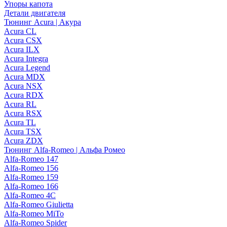
Упоры капота
Детали двигателя
Тюнинг Acura | Акура
Acura CL
Acura CSX
Acura ILX
Acura Integra
Acura Legend
Acura MDX
Acura NSX
Acura RDX
Acura RL
Acura RSX
Acura TL
Acura TSX
Acura ZDX
Тюнинг Alfa-Romeo | Альфа Ромео
Alfa-Romeo 147
Alfa-Romeo 156
Alfa-Romeo 159
Alfa-Romeo 166
Alfa-Romeo 4C
Alfa-Romeo Giulietta
Alfa-Romeo MiTo
Alfa-Romeo Spider