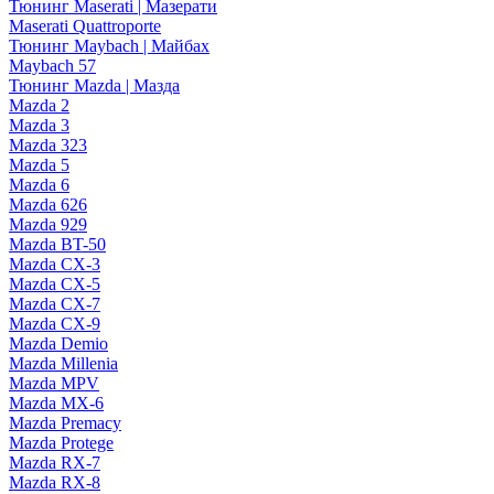
Тюнинг Maserati | Мазерати
Maserati Quattroporte
Тюнинг Maybach | Майбах
Maybach 57
Тюнинг Mazda | Мазда
Mazda 2
Mazda 3
Mazda 323
Mazda 5
Mazda 6
Mazda 626
Mazda 929
Mazda BT-50
Mazda CX-3
Mazda CX-5
Mazda CX-7
Mazda CX-9
Mazda Demio
Mazda Millenia
Mazda MPV
Mazda MX-6
Mazda Premacy
Mazda Protege
Mazda RX-7
Mazda RX-8