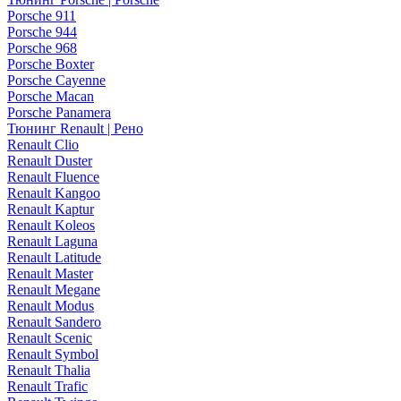
Porsche 911
Porsche 944
Porsche 968
Porsche Boxter
Porsche Cayenne
Porsche Macan
Porsche Panamera
Тюнинг Renault | Рено
Renault Clio
Renault Duster
Renault Fluence
Renault Kangoo
Renault Kaptur
Renault Koleos
Renault Laguna
Renault Latitude
Renault Master
Renault Megane
Renault Modus
Renault Sandero
Renault Scenic
Renault Symbol
Renault Thalia
Renault Trafic