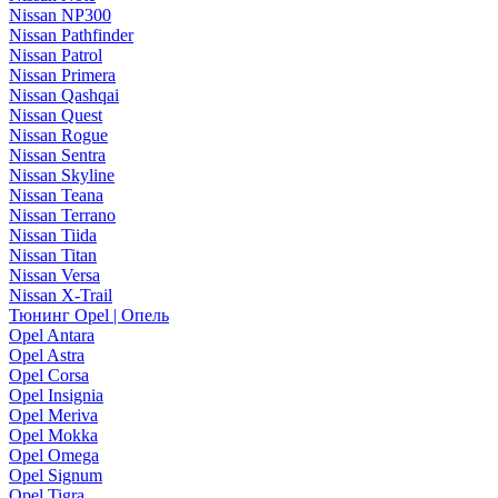
Nissan NP300
Nissan Pathfinder
Nissan Patrol
Nissan Primera
Nissan Qashqai
Nissan Quest
Nissan Rogue
Nissan Sentra
Nissan Skyline
Nissan Teana
Nissan Terrano
Nissan Tiida
Nissan Titan
Nissan Versa
Nissan X-Trail
Тюнинг Opel | Опель
Opel Antara
Opel Astra
Opel Corsa
Opel Insignia
Opel Meriva
Opel Mokka
Opel Omega
Opel Signum
Opel Tigra