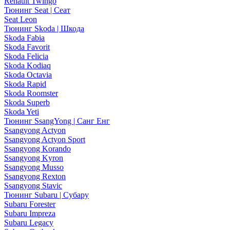
Renault Twingo
Тюнинг Seat | Сеат
Seat Leon
Тюнинг Skoda | Шкода
Skoda Fabia
Skoda Favorit
Skoda Felicia
Skoda Kodiaq
Skoda Octavia
Skoda Rapid
Skoda Roomster
Skoda Superb
Skoda Yeti
Тюнинг SsangYong | Санг Енг
Ssangyong Actyon
Ssangyong Actyon Sport
Ssangyong Korando
Ssangyong Kyron
Ssangyong Musso
Ssangyong Rexton
Ssangyong Stavic
Тюнинг Subaru | Субару
Subaru Forester
Subaru Impreza
Subaru Legacy