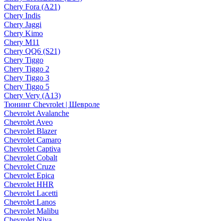
Chery Fora (A21)
Chery Indis
Chery Jaggi
Chery Kimo
Chery M11
Chery QQ6 (S21)
Chery Tiggo
Chery Tiggo 2
Chery Tiggo 3
Chery Tiggo 5
Chery Very (A13)
Тюнинг Chevrolet | Шевроле
Chevrolet Avalanche
Chevrolet Aveo
Chevrolet Blazer
Chevrolet Camaro
Chevrolet Captiva
Chevrolet Cobalt
Chevrolet Cruze
Chevrolet Epica
Chevrolet HHR
Chevrolet Lacetti
Chevrolet Lanos
Chevrolet Malibu
Chevrolet Niva