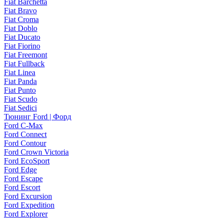
Fiat Barchetta
Fiat Bravo
Fiat Croma
Fiat Doblo
Fiat Ducato
Fiat Fiorino
Fiat Freemont
Fiat Fullback
Fiat Linea
Fiat Panda
Fiat Punto
Fiat Scudo
Fiat Sedici
Тюнинг Ford | Форд
Ford C-Max
Ford Connect
Ford Contour
Ford Crown Victoria
Ford EcoSport
Ford Edge
Ford Escape
Ford Escort
Ford Excursion
Ford Expedition
Ford Explorer