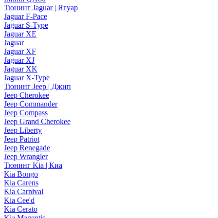
Тюнинг Jaguar | Ягуар
Jaguar F-Pace
Jaguar S-Type
Jaguar XE
Jaguar
Jaguar XF
Jaguar XJ
Jaguar XK
Jaguar X-Type
Тюнинг Jeep | Джип
Jeep Cherokee
Jeep Commander
Jeep Compass
Jeep Grand Cherokee
Jeep Liberty
Jeep Patriot
Jeep Renegade
Jeep Wrangler
Тюнинг Kia | Киа
Kia Bongo
Kia Carens
Kia Carnival
Kia Cee'd
Kia Cerato
Kia Magentis