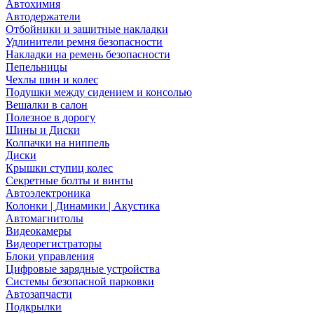
Автохимия
Автодержатели
Отбойники и защитные накладки
Удлинители ремня безопасности
Накладки на ремень безопасности
Пепельницы
Чехлы шин и колес
Подушки между сидением и консолью
Вешалки в салон
Полезное в дорогу
Шины и Диски
Колпачки на ниппель
Диски
Крышки ступиц колес
Секретные болты и винты
Автоэлектроника
Колонки | Динамики | Акустика
Автомагнитолы
Видеокамеры
Видеорегистраторы
Блоки управления
Цифровые зарядные устройства
Системы безопасной парковки
Автозапчасти
Подкрылки