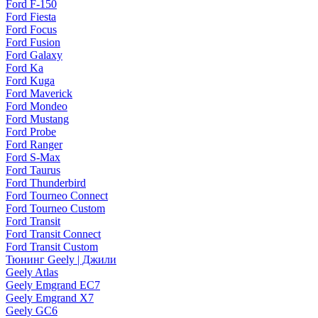
Ford F-150
Ford Fiesta
Ford Focus
Ford Fusion
Ford Galaxy
Ford Ka
Ford Kuga
Ford Maverick
Ford Mondeo
Ford Mustang
Ford Probe
Ford Ranger
Ford S-Max
Ford Taurus
Ford Thunderbird
Ford Tourneo Connect
Ford Tourneo Custom
Ford Transit
Ford Transit Connect
Ford Transit Custom
Тюнинг Geely | Джили
Geely Atlas
Geely Emgrand EC7
Geely Emgrand X7
Geely GC6