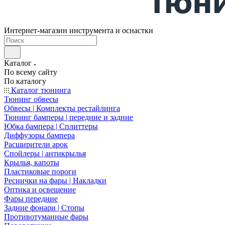
Интернет-магазин инструмента и оснастки
Каталог
По всему сайту
По каталогу
Каталог тюнинга
Тюнинг обвесы
Обвесы | Комплекты рестайлинга
Тюнинг бамперы | передние и задние
Юбка бампера | Сплиттеры
Диффузоры бампера
Расширители арок
Спойлеры | антикрылья
Крылья, капоты
Пластиковые пороги
Реснички на фары | Накладки
Оптика и освещение
Фары передние
Задние фонари | Стопы
Противотуманные фары