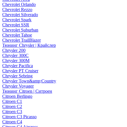
Chevrolet Orlando
Chevrolet Rezzo
Chevrolet Silverado
Chevrolet Spark
Chevrolet SSR
Chevrolet Suburban
Chevrolet Tahoe
Chevrolet TrailBlazer
Тюнинг Chrysler | Крайслер
Chrysler 200
Chrysler 300C
Chrysler 300M
Chrysler Pacifica
Chrysler PT Cruiser
Chrysler Sebring
Chrysler Town&amp;Country
Chrysler Voyager
Тюнинг Citroen | Ситроен
Citroen Berlingo
Citroen C1
Citroen C2
Citroen C3
Citroen C3 Picasso
Citroen C4
Citroen C4 Aircross