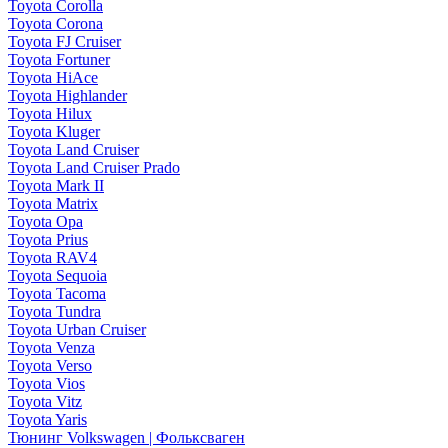
Toyota Corolla
Toyota Corona
Toyota FJ Cruiser
Toyota Fortuner
Toyota HiAce
Toyota Highlander
Toyota Hilux
Toyota Kluger
Toyota Land Cruiser
Toyota Land Cruiser Prado
Toyota Mark II
Toyota Matrix
Toyota Opa
Toyota Prius
Toyota RAV4
Toyota Sequoia
Toyota Tacoma
Toyota Tundra
Toyota Urban Cruiser
Toyota Venza
Toyota Verso
Toyota Vios
Toyota Vitz
Toyota Yaris
Тюнинг Volkswagen | Фольксваген