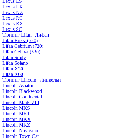
Lexus LS
Lexus LX
Lexus NX
Lexus RC
Lexus RX
Lexus SC
Тюнинг Lifan | Лифан
Lifan Breez (520)
Lifan Cebrium (720)
Lifan Celliya (530)
Lifan Smily
Lifan Solano
Lifan X50
Lifan X60
Тюнинг Lincoln | Линкольн
Lincoln Aviator
Lincoln Blackwood
Lincoln Continental
Lincoln Mark VIII
Lincoln MKS
Lincoln MKT
Lincoln MKX
Lincoln MKZ
Lincoln Navigator
Lincoln Town Car