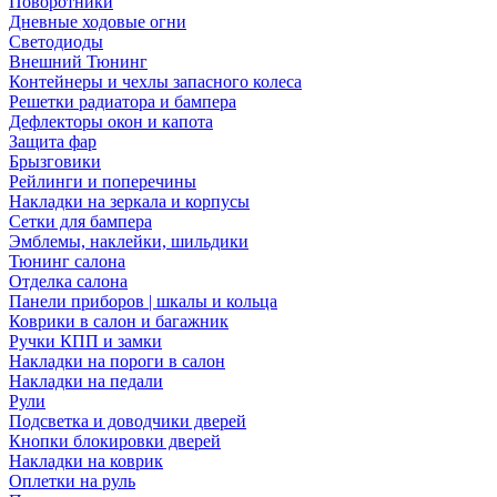
Поворотники
Дневные ходовые огни
Светодиоды
Внешний Тюнинг
Контейнеры и чехлы запасного колеса
Решетки радиатора и бампера
Дефлекторы окон и капота
Защита фар
Брызговики
Рейлинги и поперечины
Накладки на зеркала и корпусы
Сетки для бампера
Эмблемы, наклейки, шильдики
Тюнинг салона
Отделка салона
Панели приборов | шкалы и кольца
Коврики в салон и багажник
Ручки КПП и замки
Накладки на пороги в салон
Накладки на педали
Рули
Подсветка и доводчики дверей
Кнопки блокировки дверей
Накладки на коврик
Оплетки на руль