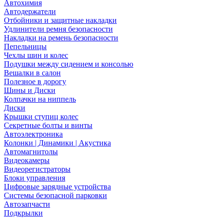
Автохимия
Автодержатели
Отбойники и защитные накладки
Удлинители ремня безопасности
Накладки на ремень безопасности
Пепельницы
Чехлы шин и колес
Подушки между сидением и консолью
Вешалки в салон
Полезное в дорогу
Шины и Диски
Колпачки на ниппель
Диски
Крышки ступиц колес
Секретные болты и винты
Автоэлектроника
Колонки | Динамики | Акустика
Автомагнитолы
Видеокамеры
Видеорегистраторы
Блоки управления
Цифровые зарядные устройства
Системы безопасной парковки
Автозапчасти
Подкрылки