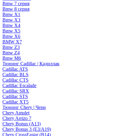
Bmw 7 серия
Bmw 8 серия
Bmw X1
Bmw X3
Bmw X4
Bmw X5
Bmw X6
BMW X7
Bmw Z3
Bmw Z4
Bmw М6
Тюнинг Cadillac | Кадиллак
Cadillac ATS
Cadillac BLS
Cadillac CTS
Cadillac Escalade
Cadillac SRX
Cadillac STS
Cadillac XT5
Тюнинг Chery | Чери
Chery Amulet
Chery Arrizo 7
Chery Bonus (A13)
Chery Bonus 3 (E3/A19)
Chery CrossEastar (B14)