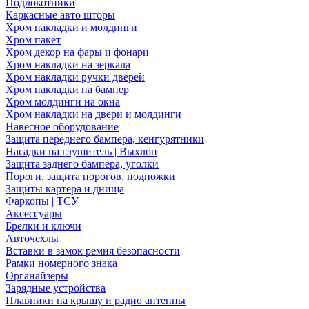
Подлокотники
Каркасные авто шторы
Хром накладки и молдинги
Хром пакет
Хром декор на фары и фонари
Хром накладки на зеркала
Хром накладки ручки дверей
Хром накладки на бампер
Хром молдинги на окна
Хром накладки на двери и молдинги
Навесное оборудование
Защита переднего бампера, кенгурятники
Насадки на глушитель | Выхлоп
Защита заднего бампера, уголки
Пороги, защита порогов, подножки
Защиты картера и днища
Фаркопы | ТСУ
Аксессуары
Брелки и ключи
Авточехлы
Вставки в замок ремня безопасности
Рамки номерного знака
Органайзеры
Зарядные устройства
Плавники на крышу и радио антенны