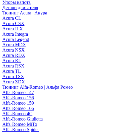
Упоры капота
Детали двигателя
Тюнинг Acura | Акура
Acura CL
Acura CSX
Acura ILX
Acura Integra
Acura Legend
Acura MDX
Acura NSX
Acura RDX
Acura RL
Acura RSX
Acura TL
Acura TSX
Acura ZDX
Тюнинг Alfa-Romeo | Альфа Ромео
Alfa-Romeo 147
Alfa-Romeo 156
Alfa-Romeo 159
Alfa-Romeo 166
Alfa-Romeo 4C
Alfa-Romeo Giulietta
Alfa-Romeo MiTo
Alfa-Romeo Spider