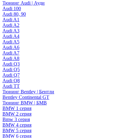
Тюнинг Audi | Ауди
Audi 100
Audi 80, 90
Audi A1
Audi A2
Audi A3
Audi A4
Audi A5
Audi A6
Audi A7
Audi A8
Audi Q3
Audi Q5
Audi Q7
Audi Q8
Audi TT
Тюнинг Bentley | Бентли
Bentley Continental GT
Тюнинг BMW | БМВ
BMW 1 серия
BMW 2 серия
Bmw 3 серия
BMW 4 серия
BMW 5 серия
BMW 6 серия