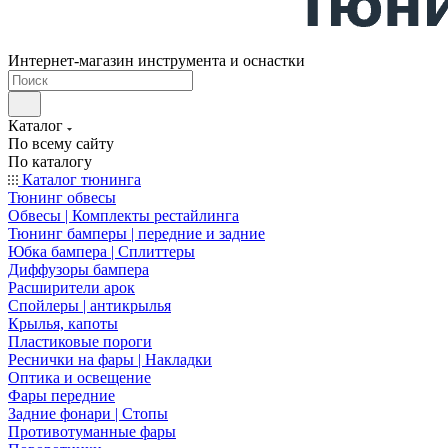
Интернет-магазин инструмента и оснастки
Каталог
По всему сайту
По каталогу
Каталог тюнинга
Тюнинг обвесы
Обвесы | Комплекты рестайлинга
Тюнинг бамперы | передние и задние
Юбка бампера | Сплиттеры
Диффузоры бампера
Расширители арок
Спойлеры | антикрылья
Крылья, капоты
Пластиковые пороги
Реснички на фары | Накладки
Оптика и освещение
Фары передние
Задние фонари | Стопы
Противотуманные фары