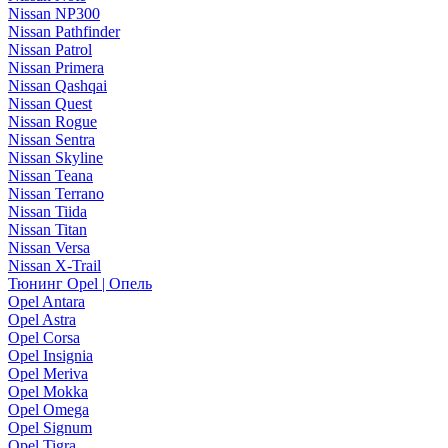
Nissan NP300
Nissan Pathfinder
Nissan Patrol
Nissan Primera
Nissan Qashqai
Nissan Quest
Nissan Rogue
Nissan Sentra
Nissan Skyline
Nissan Teana
Nissan Terrano
Nissan Tiida
Nissan Titan
Nissan Versa
Nissan X-Trail
Тюнинг Opel | Опель
Opel Antara
Opel Astra
Opel Corsa
Opel Insignia
Opel Meriva
Opel Mokka
Opel Omega
Opel Signum
Opel Tigra