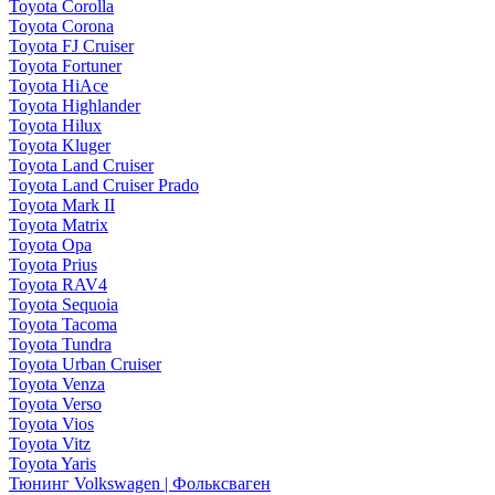
Toyota Corolla
Toyota Corona
Toyota FJ Cruiser
Toyota Fortuner
Toyota HiAce
Toyota Highlander
Toyota Hilux
Toyota Kluger
Toyota Land Cruiser
Toyota Land Cruiser Prado
Toyota Mark II
Toyota Matrix
Toyota Opa
Toyota Prius
Toyota RAV4
Toyota Sequoia
Toyota Tacoma
Toyota Tundra
Toyota Urban Cruiser
Toyota Venza
Toyota Verso
Toyota Vios
Toyota Vitz
Toyota Yaris
Тюнинг Volkswagen | Фольксваген