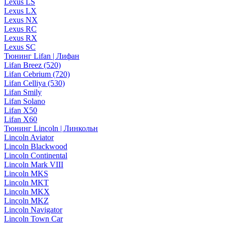
Lexus LS
Lexus LX
Lexus NX
Lexus RC
Lexus RX
Lexus SC
Тюнинг Lifan | Лифан
Lifan Breez (520)
Lifan Cebrium (720)
Lifan Celliya (530)
Lifan Smily
Lifan Solano
Lifan X50
Lifan X60
Тюнинг Lincoln | Линкольн
Lincoln Aviator
Lincoln Blackwood
Lincoln Continental
Lincoln Mark VIII
Lincoln MKS
Lincoln MKT
Lincoln MKX
Lincoln MKZ
Lincoln Navigator
Lincoln Town Car