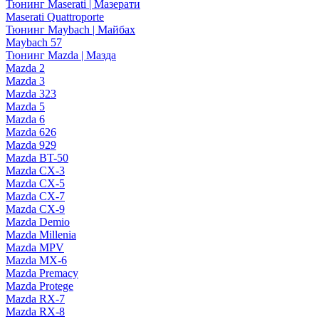
Тюнинг Maserati | Мазерати
Maserati Quattroporte
Тюнинг Maybach | Майбах
Maybach 57
Тюнинг Mazda | Мазда
Mazda 2
Mazda 3
Mazda 323
Mazda 5
Mazda 6
Mazda 626
Mazda 929
Mazda BT-50
Mazda CX-3
Mazda CX-5
Mazda CX-7
Mazda CX-9
Mazda Demio
Mazda Millenia
Mazda MPV
Mazda MX-6
Mazda Premacy
Mazda Protege
Mazda RX-7
Mazda RX-8