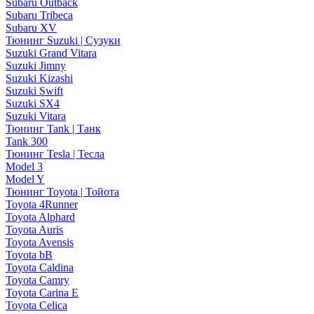
Subaru Outback
Subaru Tribeca
Subaru XV
Тюнинг Suzuki | Сузуки
Suzuki Grand Vitara
Suzuki Jimny
Suzuki Kizashi
Suzuki Swift
Suzuki SX4
Suzuki Vitara
Тюнинг Tank | Танк
Tank 300
Тюнинг Tesla | Тесла
Model 3
Model Y
Тюнинг Toyota | Тойота
Toyota 4Runner
Toyota Alphard
Toyota Auris
Toyota Avensis
Toyota bB
Toyota Caldina
Toyota Camry
Toyota Carina E
Toyota Celica