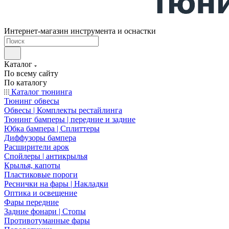
Интернет-магазин инструмента и оснастки
Каталог
По всему сайту
По каталогу
Каталог тюнинга
Тюнинг обвесы
Обвесы | Комплекты рестайлинга
Тюнинг бамперы | передние и задние
Юбка бампера | Сплиттеры
Диффузоры бампера
Расширители арок
Спойлеры | антикрылья
Крылья, капоты
Пластиковые пороги
Реснички на фары | Накладки
Оптика и освещение
Фары передние
Задние фонари | Стопы
Противотуманные фары