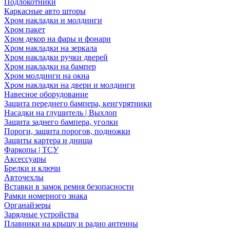
Подлокотники
Каркасные авто шторы
Хром накладки и молдинги
Хром пакет
Хром декор на фары и фонари
Хром накладки на зеркала
Хром накладки ручки дверей
Хром накладки на бампер
Хром молдинги на окна
Хром накладки на двери и молдинги
Навесное оборудование
Защита переднего бампера, кенгурятники
Насадки на глушитель | Выхлоп
Защита заднего бампера, уголки
Пороги, защита порогов, подножки
Защиты картера и днища
Фаркопы | ТСУ
Аксессуары
Брелки и ключи
Авточехлы
Вставки в замок ремня безопасности
Рамки номерного знака
Органайзеры
Зарядные устройства
Плавники на крышу и радио антенны