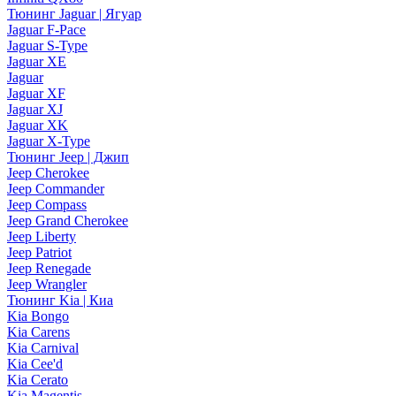
Тюнинг Jaguar | Ягуар
Jaguar F-Pace
Jaguar S-Type
Jaguar XE
Jaguar
Jaguar XF
Jaguar XJ
Jaguar XK
Jaguar X-Type
Тюнинг Jeep | Джип
Jeep Cherokee
Jeep Commander
Jeep Compass
Jeep Grand Cherokee
Jeep Liberty
Jeep Patriot
Jeep Renegade
Jeep Wrangler
Тюнинг Kia | Киа
Kia Bongo
Kia Carens
Kia Carnival
Kia Cee'd
Kia Cerato
Kia Magentis