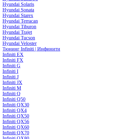
Hyundai Solaris
Hyundai Sonata
Hyundai Starex
Hyundai Terracan
Hyundai Tiburon
Hyundai Trajet
Hyundai Tucson
Hyundai Veloster
Тюнинг Infiniti | Инфинити
Infiniti EX
Infiniti FX
Infiniti G
Infiniti I
Infiniti J
Infiniti JX
Infiniti M
Infiniti Q
Infiniti Q50
Infiniti QX30
Infiniti QX4
Infiniti QX50
Infiniti QX56
Infiniti QX60
Infiniti QX70
Infiniti QX80