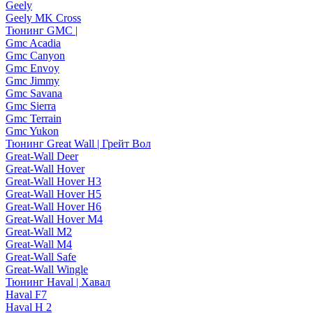
Geely
Geely MK Cross
Тюнинг GMC |
Gmc Acadia
Gmc Canyon
Gmc Envoy
Gmc Jimmy
Gmc Savana
Gmc Sierra
Gmc Terrain
Gmc Yukon
Тюнинг Great Wall | Грейт Вол
Great-Wall Deer
Great-Wall Hover
Great-Wall Hover H3
Great-Wall Hover H5
Great-Wall Hover H6
Great-Wall Hover M4
Great-Wall M2
Great-Wall M4
Great-Wall Safe
Great-Wall Wingle
Тюнинг Haval | Хавал
Haval F7
Haval H 2