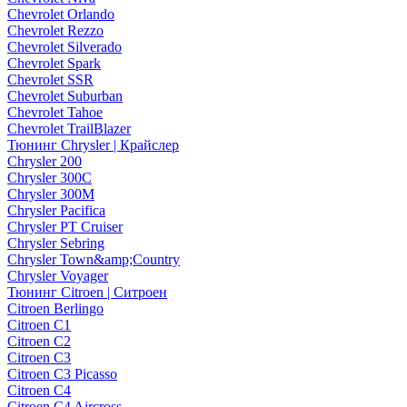
Chevrolet Orlando
Chevrolet Rezzo
Chevrolet Silverado
Chevrolet Spark
Chevrolet SSR
Chevrolet Suburban
Chevrolet Tahoe
Chevrolet TrailBlazer
Тюнинг Chrysler | Крайслер
Chrysler 200
Chrysler 300C
Chrysler 300M
Chrysler Pacifica
Chrysler PT Cruiser
Chrysler Sebring
Chrysler Town&amp;Country
Chrysler Voyager
Тюнинг Citroen | Ситроен
Citroen Berlingo
Citroen C1
Citroen C2
Citroen C3
Citroen C3 Picasso
Citroen C4
Citroen C4 Aircross