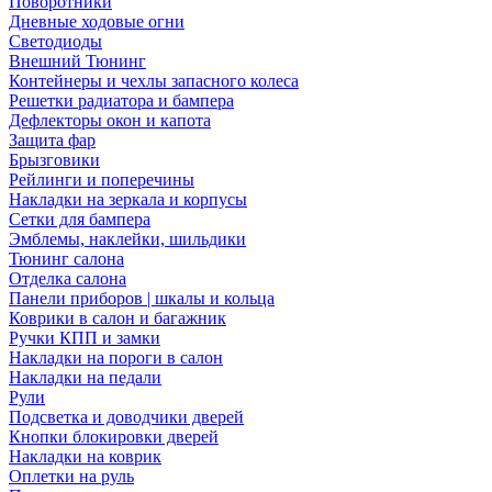
Поворотники
Дневные ходовые огни
Светодиоды
Внешний Тюнинг
Контейнеры и чехлы запасного колеса
Решетки радиатора и бампера
Дефлекторы окон и капота
Защита фар
Брызговики
Рейлинги и поперечины
Накладки на зеркала и корпусы
Сетки для бампера
Эмблемы, наклейки, шильдики
Тюнинг салона
Отделка салона
Панели приборов | шкалы и кольца
Коврики в салон и багажник
Ручки КПП и замки
Накладки на пороги в салон
Накладки на педали
Рули
Подсветка и доводчики дверей
Кнопки блокировки дверей
Накладки на коврик
Оплетки на руль