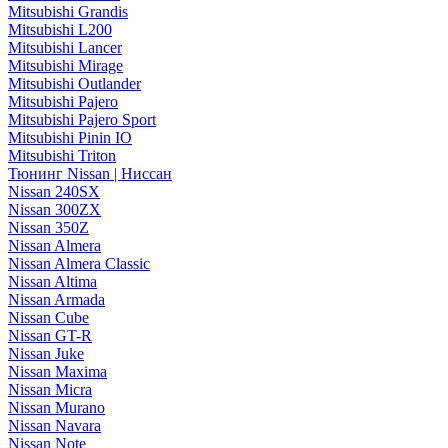
Mitsubishi Grandis
Mitsubishi L200
Mitsubishi Lancer
Mitsubishi Mirage
Mitsubishi Outlander
Mitsubishi Pajero
Mitsubishi Pajero Sport
Mitsubishi Pinin IO
Mitsubishi Triton
Тюнинг Nissan | Ниссан
Nissan 240SX
Nissan 300ZX
Nissan 350Z
Nissan Almera
Nissan Almera Classic
Nissan Altima
Nissan Armada
Nissan Cube
Nissan GT-R
Nissan Juke
Nissan Maxima
Nissan Micra
Nissan Murano
Nissan Navara
Nissan Note