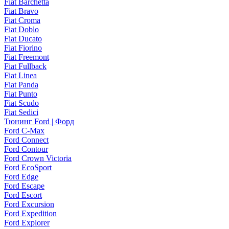
Fiat Barchetta
Fiat Bravo
Fiat Croma
Fiat Doblo
Fiat Ducato
Fiat Fiorino
Fiat Freemont
Fiat Fullback
Fiat Linea
Fiat Panda
Fiat Punto
Fiat Scudo
Fiat Sedici
Тюнинг Ford | Форд
Ford C-Max
Ford Connect
Ford Contour
Ford Crown Victoria
Ford EcoSport
Ford Edge
Ford Escape
Ford Escort
Ford Excursion
Ford Expedition
Ford Explorer