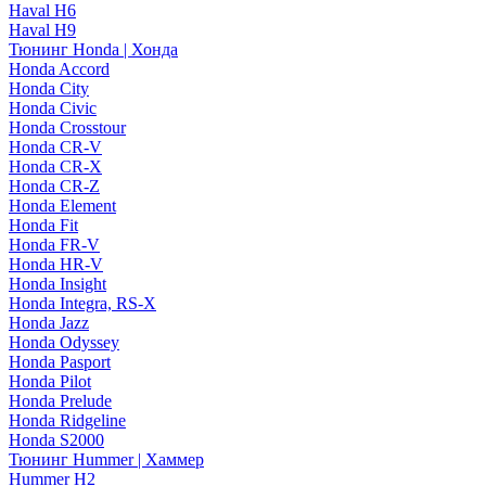
Haval H6
Haval H9
Тюнинг Honda | Хонда
Honda Accord
Honda City
Honda Civic
Honda Crosstour
Honda CR-V
Honda CR-X
Honda CR-Z
Honda Element
Honda Fit
Honda FR-V
Honda HR-V
Honda Insight
Honda Integra, RS-X
Honda Jazz
Honda Odyssey
Honda Pasport
Honda Pilot
Honda Prelude
Honda Ridgeline
Honda S2000
Тюнинг Hummer | Хаммер
Hummer H2