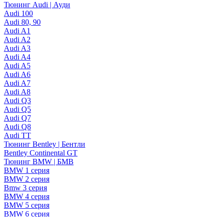
Тюнинг Audi | Ауди
Audi 100
Audi 80, 90
Audi A1
Audi A2
Audi A3
Audi A4
Audi A5
Audi A6
Audi A7
Audi A8
Audi Q3
Audi Q5
Audi Q7
Audi Q8
Audi TT
Тюнинг Bentley | Бентли
Bentley Continental GT
Тюнинг BMW | БМВ
BMW 1 серия
BMW 2 серия
Bmw 3 серия
BMW 4 серия
BMW 5 серия
BMW 6 серия