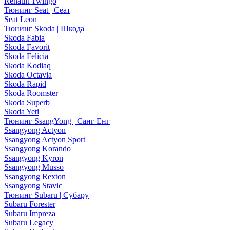
Renault Twingo
Тюнинг Seat | Сеат
Seat Leon
Тюнинг Skoda | Шкода
Skoda Fabia
Skoda Favorit
Skoda Felicia
Skoda Kodiaq
Skoda Octavia
Skoda Rapid
Skoda Roomster
Skoda Superb
Skoda Yeti
Тюнинг SsangYong | Санг Енг
Ssangyong Actyon
Ssangyong Actyon Sport
Ssangyong Korando
Ssangyong Kyron
Ssangyong Musso
Ssangyong Rexton
Ssangyong Stavic
Тюнинг Subaru | Субару
Subaru Forester
Subaru Impreza
Subaru Legacy