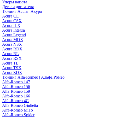
Упоры капота
Детали двигателя
Тюнинг Acura | Акура
Acura CL
Acura CSX
Acura ILX
Acura Integra
Acura Legend
Acura MDX
Acura NSX
Acura RDX
Acura RL
Acura RSX
Acura TL
Acura TSX
Acura ZDX
Тюнинг Alfa-Romeo | Альфа Ромео
Alfa-Romeo 147
Alfa-Romeo 156
Alfa-Romeo 159
Alfa-Romeo 166
Alfa-Romeo 4C
Alfa-Romeo Giulietta
Alfa-Romeo MiTo
Alfa-Romeo Spider