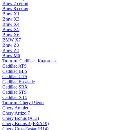
Bmw 7 серия
Bmw 8 серия
Bmw X1
Bmw X3
Bmw X4
Bmw X5
Bmw X6
BMW X7
Bmw Z3
Bmw Z4
Bmw М6
Тюнинг Cadillac | Кадиллак
Cadillac ATS
Cadillac BLS
Cadillac CTS
Cadillac Escalade
Cadillac SRX
Cadillac STS
Cadillac XT5
Тюнинг Chery | Чери
Chery Amulet
Chery Arrizo 7
Chery Bonus (A13)
Chery Bonus 3 (E3/A19)
Chery CrossEastar (B14)