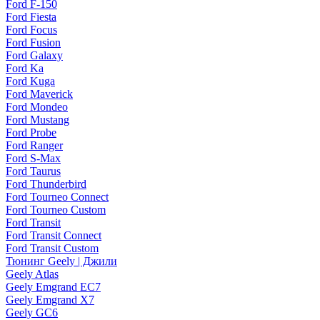
Ford F-150
Ford Fiesta
Ford Focus
Ford Fusion
Ford Galaxy
Ford Ka
Ford Kuga
Ford Maverick
Ford Mondeo
Ford Mustang
Ford Probe
Ford Ranger
Ford S-Max
Ford Taurus
Ford Thunderbird
Ford Tourneo Connect
Ford Tourneo Custom
Ford Transit
Ford Transit Connect
Ford Transit Custom
Тюнинг Geely | Джили
Geely Atlas
Geely Emgrand EC7
Geely Emgrand X7
Geely GC6