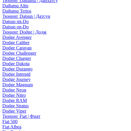
Тюнинг Daihatsu | Дайхатсу
Daihatsu Altis
Daihatsu Terios
Тюнинг Datsun | Датсун
Datsun mi-Do
Datsun on-Do
Тюнинг Dodge | Додж
Dodge Avenger
Dodge Caliber
Dodge Caravan
Dodge Challenger
Dodge Charger
Dodge Dakota
Dodge Durango
Dodge Intrepid
Dodge Journey
Dodge Magnum
Dodge Neon
Dodge Nitro
Dodge RAM
Dodge Stratus
Dodge Viper
Тюнинг Fiat | Фиат
Fiat 500
Fiat Albea