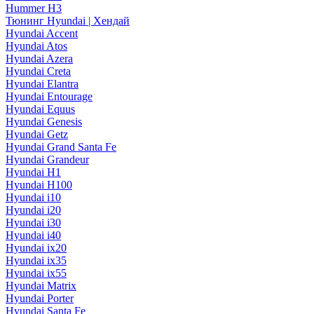
Hummer H3
Тюнинг Hyundai | Хендай
Hyundai Accent
Hyundai Atos
Hyundai Azera
Hyundai Creta
Hyundai Elantra
Hyundai Entourage
Hyundai Equus
Hyundai Genesis
Hyundai Getz
Hyundai Grand Santa Fe
Hyundai Grandeur
Hyundai H1
Hyundai H100
Hyundai i10
Hyundai i20
Hyundai i30
Hyundai i40
Hyundai ix20
Hyundai ix35
Hyundai ix55
Hyundai Matrix
Hyundai Porter
Hyundai Santa Fe