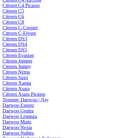
Citroen C4 Picasso
Citroen C5
Citroen C6
Citroen C8
Citroen C-Crosser
Citroen C-Elysee
Citroen DS3
Citroen DS4
Citroen DS5
Citroen Evasion
Citroen Jumper
Citroen Jumpy
Citroen Nemo
Citroen Saxo
Citroen Xantia
Citroen Xsara
Citroen Xsara Picasso
Тюнинг Daewoo | Дэу
Daewoo Espero
Daewoo Gentra
Daewoo Leganza
Daewoo Matiz
Daewoo Nexia
Daewoo Nubira