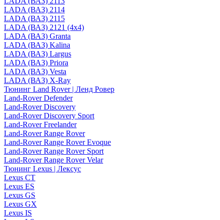
LADA (ВАЗ) 2113
LADA (ВАЗ) 2114
LADA (ВАЗ) 2115
LADA (ВАЗ) 2121 (4x4)
LADA (ВАЗ) Granta
LADA (ВАЗ) Kalina
LADA (ВАЗ) Largus
LADA (ВАЗ) Priora
LADA (ВАЗ) Vesta
LADA (ВАЗ) X-Ray
Тюнинг Land Rover | Ленд Ровер
Land-Rover Defender
Land-Rover Discovery
Land-Rover Discovery Sport
Land-Rover Freelander
Land-Rover Range Rover
Land-Rover Range Rover Evoque
Land-Rover Range Rover Sport
Land-Rover Range Rover Velar
Тюнинг Lexus | Лексус
Lexus CT
Lexus ES
Lexus GS
Lexus GX
Lexus IS