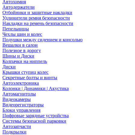
Автохимия
Автодержатели
Отбойники и защитные накладки
Удлинители ремня безопасности
Накладки на ремень безопасности
Пепельницы
Чехлы шин и колес
Подушки между сидением и консолью
Вешалки в салон
Полезное в дорогу
Шины и Диски
Колпачки на ниппель
Диски
Крышки ступиц колес
Секретные болты и винты
Автоэлектроника
Колонки | Динамики | Акустика
Автомагнитолы
Видеокамеры
Видеорегистраторы
Блоки управления
Цифровые зарядные устройства
Системы безопасной парковки
Автозапчасти
Подкрылки