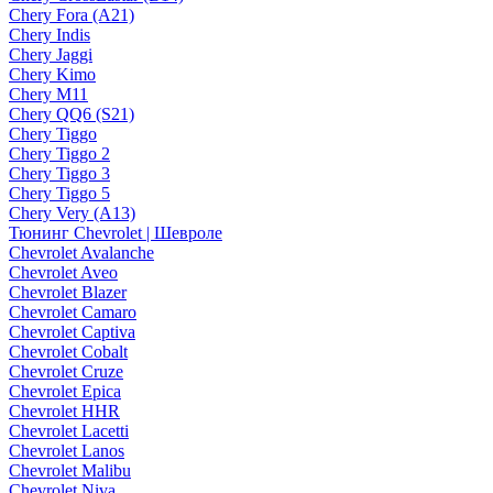
Chery Fora (A21)
Chery Indis
Chery Jaggi
Chery Kimo
Chery M11
Chery QQ6 (S21)
Chery Tiggo
Chery Tiggo 2
Chery Tiggo 3
Chery Tiggo 5
Chery Very (A13)
Тюнинг Chevrolet | Шевроле
Chevrolet Avalanche
Chevrolet Aveo
Chevrolet Blazer
Chevrolet Camaro
Chevrolet Captiva
Chevrolet Cobalt
Chevrolet Cruze
Chevrolet Epica
Chevrolet HHR
Chevrolet Lacetti
Chevrolet Lanos
Chevrolet Malibu
Chevrolet Niva