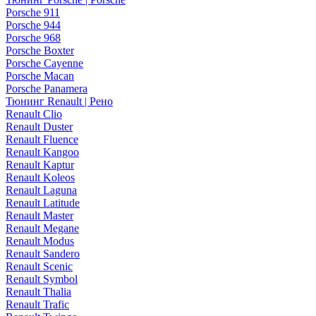
Porsche 911
Porsche 944
Porsche 968
Porsche Boxter
Porsche Cayenne
Porsche Macan
Porsche Panamera
Тюнинг Renault | Рено
Renault Clio
Renault Duster
Renault Fluence
Renault Kangoo
Renault Kaptur
Renault Koleos
Renault Laguna
Renault Latitude
Renault Master
Renault Megane
Renault Modus
Renault Sandero
Renault Scenic
Renault Symbol
Renault Thalia
Renault Trafic