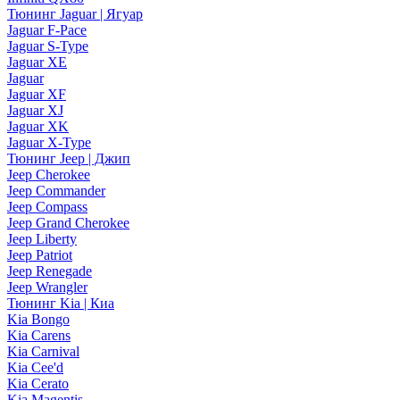
Тюнинг Jaguar | Ягуар
Jaguar F-Pace
Jaguar S-Type
Jaguar XE
Jaguar
Jaguar XF
Jaguar XJ
Jaguar XK
Jaguar X-Type
Тюнинг Jeep | Джип
Jeep Cherokee
Jeep Commander
Jeep Compass
Jeep Grand Cherokee
Jeep Liberty
Jeep Patriot
Jeep Renegade
Jeep Wrangler
Тюнинг Kia | Киа
Kia Bongo
Kia Carens
Kia Carnival
Kia Cee'd
Kia Cerato
Kia Magentis