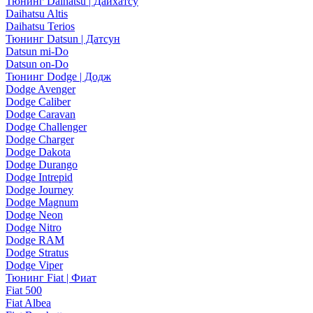
Тюнинг Daihatsu | Дайхатсу
Daihatsu Altis
Daihatsu Terios
Тюнинг Datsun | Датсун
Datsun mi-Do
Datsun on-Do
Тюнинг Dodge | Додж
Dodge Avenger
Dodge Caliber
Dodge Caravan
Dodge Challenger
Dodge Charger
Dodge Dakota
Dodge Durango
Dodge Intrepid
Dodge Journey
Dodge Magnum
Dodge Neon
Dodge Nitro
Dodge RAM
Dodge Stratus
Dodge Viper
Тюнинг Fiat | Фиат
Fiat 500
Fiat Albea