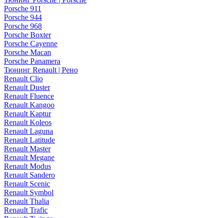
Porsche 911
Porsche 944
Porsche 968
Porsche Boxter
Porsche Cayenne
Porsche Macan
Porsche Panamera
Тюнинг Renault | Рено
Renault Clio
Renault Duster
Renault Fluence
Renault Kangoo
Renault Kaptur
Renault Koleos
Renault Laguna
Renault Latitude
Renault Master
Renault Megane
Renault Modus
Renault Sandero
Renault Scenic
Renault Symbol
Renault Thalia
Renault Trafic