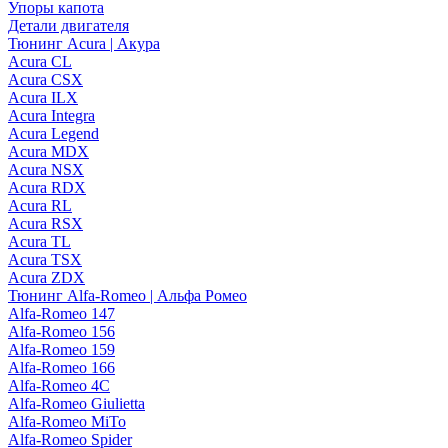
Упоры капота
Детали двигателя
Тюнинг Acura | Акура
Acura CL
Acura CSX
Acura ILX
Acura Integra
Acura Legend
Acura MDX
Acura NSX
Acura RDX
Acura RL
Acura RSX
Acura TL
Acura TSX
Acura ZDX
Тюнинг Alfa-Romeo | Альфа Ромео
Alfa-Romeo 147
Alfa-Romeo 156
Alfa-Romeo 159
Alfa-Romeo 166
Alfa-Romeo 4C
Alfa-Romeo Giulietta
Alfa-Romeo MiTo
Alfa-Romeo Spider