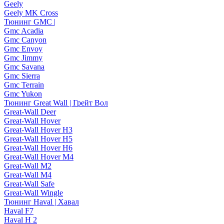
Geely
Geely MK Cross
Тюнинг GMC |
Gmc Acadia
Gmc Canyon
Gmc Envoy
Gmc Jimmy
Gmc Savana
Gmc Sierra
Gmc Terrain
Gmc Yukon
Тюнинг Great Wall | Грейт Вол
Great-Wall Deer
Great-Wall Hover
Great-Wall Hover H3
Great-Wall Hover H5
Great-Wall Hover H6
Great-Wall Hover M4
Great-Wall M2
Great-Wall M4
Great-Wall Safe
Great-Wall Wingle
Тюнинг Haval | Хавал
Haval F7
Haval H 2