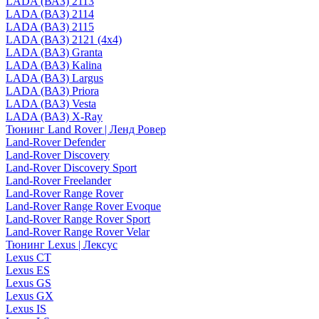
LADA (ВАЗ) 2113
LADA (ВАЗ) 2114
LADA (ВАЗ) 2115
LADA (ВАЗ) 2121 (4x4)
LADA (ВАЗ) Granta
LADA (ВАЗ) Kalina
LADA (ВАЗ) Largus
LADA (ВАЗ) Priora
LADA (ВАЗ) Vesta
LADA (ВАЗ) X-Ray
Тюнинг Land Rover | Ленд Ровер
Land-Rover Defender
Land-Rover Discovery
Land-Rover Discovery Sport
Land-Rover Freelander
Land-Rover Range Rover
Land-Rover Range Rover Evoque
Land-Rover Range Rover Sport
Land-Rover Range Rover Velar
Тюнинг Lexus | Лексус
Lexus CT
Lexus ES
Lexus GS
Lexus GX
Lexus IS