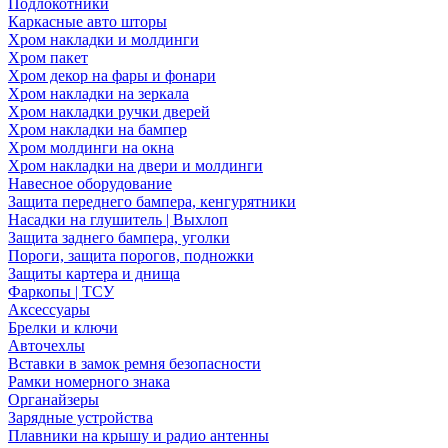
Подлокотники
Каркасные авто шторы
Хром накладки и молдинги
Хром пакет
Хром декор на фары и фонари
Хром накладки на зеркала
Хром накладки ручки дверей
Хром накладки на бампер
Хром молдинги на окна
Хром накладки на двери и молдинги
Навесное оборудование
Защита переднего бампера, кенгурятники
Насадки на глушитель | Выхлоп
Защита заднего бампера, уголки
Пороги, защита порогов, подножки
Защиты картера и днища
Фаркопы | ТСУ
Аксессуары
Брелки и ключи
Авточехлы
Вставки в замок ремня безопасности
Рамки номерного знака
Органайзеры
Зарядные устройства
Плавники на крышу и радио антенны