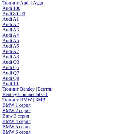
Тюнинг Audi | Ауди
Audi 100
Audi 80, 90
Audi A1
Audi A2
Audi A3
Audi A4
Audi A5
Audi A6
Audi A7
Audi A8
Audi Q3
Audi Q5
Audi Q7
Audi Q8
Audi TT
Тюнинг Bentley | Бентли
Bentley Continental GT
Тюнинг BMW | БМВ
BMW 1 серия
BMW 2 серия
Bmw 3 серия
BMW 4 серия
BMW 5 серия
BMW 6 серия