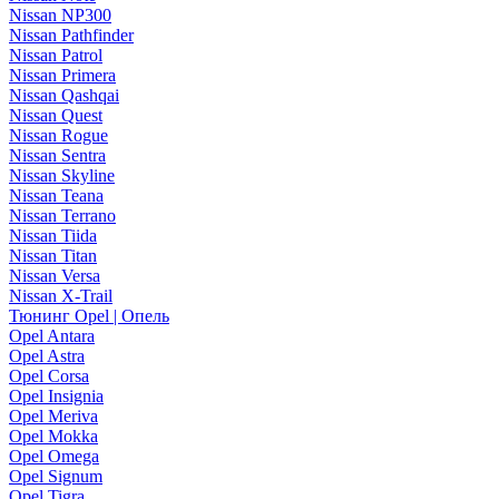
Nissan NP300
Nissan Pathfinder
Nissan Patrol
Nissan Primera
Nissan Qashqai
Nissan Quest
Nissan Rogue
Nissan Sentra
Nissan Skyline
Nissan Teana
Nissan Terrano
Nissan Tiida
Nissan Titan
Nissan Versa
Nissan X-Trail
Тюнинг Opel | Опель
Opel Antara
Opel Astra
Opel Corsa
Opel Insignia
Opel Meriva
Opel Mokka
Opel Omega
Opel Signum
Opel Tigra