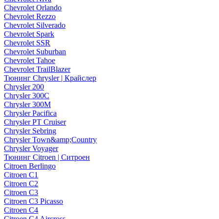
Chevrolet Orlando
Chevrolet Rezzo
Chevrolet Silverado
Chevrolet Spark
Chevrolet SSR
Chevrolet Suburban
Chevrolet Tahoe
Chevrolet TrailBlazer
Тюнинг Chrysler | Крайслер
Chrysler 200
Chrysler 300C
Chrysler 300M
Chrysler Pacifica
Chrysler PT Cruiser
Chrysler Sebring
Chrysler Town&amp;Country
Chrysler Voyager
Тюнинг Citroen | Ситроен
Citroen Berlingo
Citroen C1
Citroen C2
Citroen C3
Citroen C3 Picasso
Citroen C4
Citroen C4 Aircross