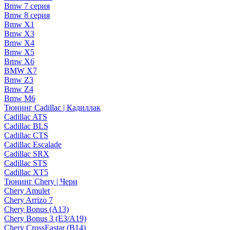
Bmw 7 серия
Bmw 8 серия
Bmw X1
Bmw X3
Bmw X4
Bmw X5
Bmw X6
BMW X7
Bmw Z3
Bmw Z4
Bmw М6
Тюнинг Cadillac | Кадиллак
Cadillac ATS
Cadillac BLS
Cadillac CTS
Cadillac Escalade
Cadillac SRX
Cadillac STS
Cadillac XT5
Тюнинг Chery | Чери
Chery Amulet
Chery Arrizo 7
Chery Bonus (A13)
Chery Bonus 3 (E3/A19)
Chery CrossEastar (B14)