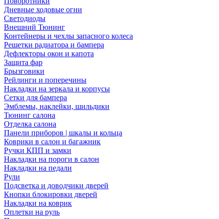
Поворотники
Дневные ходовые огни
Светодиоды
Внешний Тюнинг
Контейнеры и чехлы запасного колеса
Решетки радиатора и бампера
Дефлекторы окон и капота
Защита фар
Брызговики
Рейлинги и поперечины
Накладки на зеркала и корпусы
Сетки для бампера
Эмблемы, наклейки, шильдики
Тюнинг салона
Отделка салона
Панели приборов | шкалы и кольца
Коврики в салон и багажник
Ручки КПП и замки
Накладки на пороги в салон
Накладки на педали
Рули
Подсветка и доводчики дверей
Кнопки блокировки дверей
Накладки на коврик
Оплетки на руль