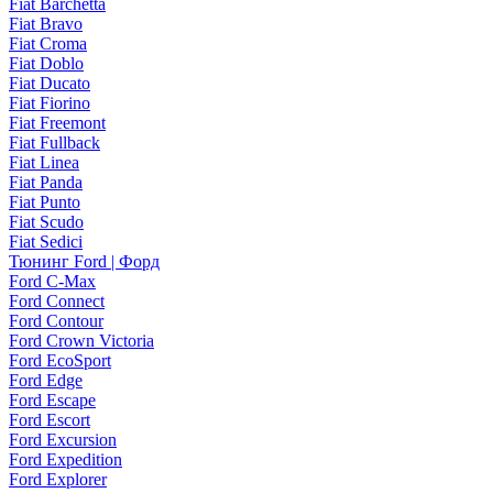
Fiat Barchetta
Fiat Bravo
Fiat Croma
Fiat Doblo
Fiat Ducato
Fiat Fiorino
Fiat Freemont
Fiat Fullback
Fiat Linea
Fiat Panda
Fiat Punto
Fiat Scudo
Fiat Sedici
Тюнинг Ford | Форд
Ford C-Max
Ford Connect
Ford Contour
Ford Crown Victoria
Ford EcoSport
Ford Edge
Ford Escape
Ford Escort
Ford Excursion
Ford Expedition
Ford Explorer