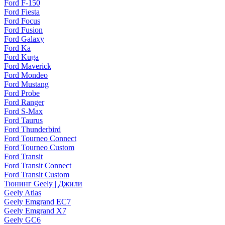
Ford F-150
Ford Fiesta
Ford Focus
Ford Fusion
Ford Galaxy
Ford Ka
Ford Kuga
Ford Maverick
Ford Mondeo
Ford Mustang
Ford Probe
Ford Ranger
Ford S-Max
Ford Taurus
Ford Thunderbird
Ford Tourneo Connect
Ford Tourneo Custom
Ford Transit
Ford Transit Connect
Ford Transit Custom
Тюнинг Geely | Джили
Geely Atlas
Geely Emgrand EC7
Geely Emgrand X7
Geely GC6