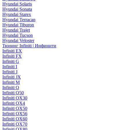
Hyundai Solaris
Hyundai Sonata
Hyundai Starex
Hyundai Terracan
Hyundai Tiburon
Hyundai Trajet
Hyundai Tucson
Hyundai Veloster
Тюнинг Infiniti | Инфинити
Infiniti EX
Infiniti FX
Infiniti G
Infiniti I
Infiniti J
Infiniti JX
Infiniti M
Infiniti Q
Infiniti Q50
Infiniti QX30
Infiniti QX4
Infiniti QX50
Infiniti QX56
Infiniti QX60
Infiniti QX70
Infiniti QX80