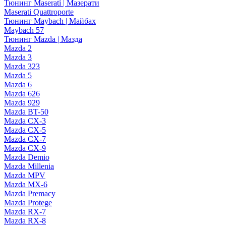
Тюнинг Maserati | Мазерати
Maserati Quattroporte
Тюнинг Maybach | Майбах
Maybach 57
Тюнинг Mazda | Мазда
Mazda 2
Mazda 3
Mazda 323
Mazda 5
Mazda 6
Mazda 626
Mazda 929
Mazda BT-50
Mazda CX-3
Mazda CX-5
Mazda CX-7
Mazda CX-9
Mazda Demio
Mazda Millenia
Mazda MPV
Mazda MX-6
Mazda Premacy
Mazda Protege
Mazda RX-7
Mazda RX-8