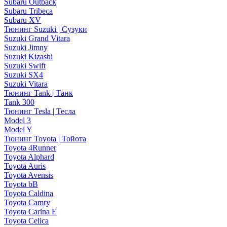
Subaru Outback
Subaru Tribeca
Subaru XV
Тюнинг Suzuki | Сузуки
Suzuki Grand Vitara
Suzuki Jimny
Suzuki Kizashi
Suzuki Swift
Suzuki SX4
Suzuki Vitara
Тюнинг Tank | Танк
Tank 300
Тюнинг Tesla | Тесла
Model 3
Model Y
Тюнинг Toyota | Тойота
Toyota 4Runner
Toyota Alphard
Toyota Auris
Toyota Avensis
Toyota bB
Toyota Caldina
Toyota Camry
Toyota Carina E
Toyota Celica