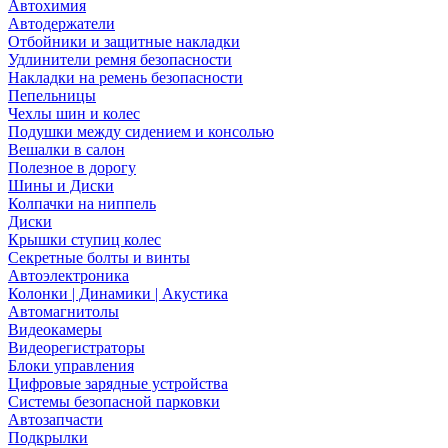
Автохимия
Автодержатели
Отбойники и защитные накладки
Удлинители ремня безопасности
Накладки на ремень безопасности
Пепельницы
Чехлы шин и колес
Подушки между сидением и консолью
Вешалки в салон
Полезное в дорогу
Шины и Диски
Колпачки на ниппель
Диски
Крышки ступиц колес
Секретные болты и винты
Автоэлектроника
Колонки | Динамики | Акустика
Автомагнитолы
Видеокамеры
Видеорегистраторы
Блоки управления
Цифровые зарядные устройства
Системы безопасной парковки
Автозапчасти
Подкрылки