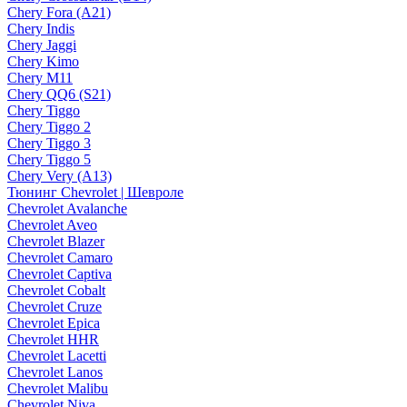
Chery Fora (A21)
Chery Indis
Chery Jaggi
Chery Kimo
Chery M11
Chery QQ6 (S21)
Chery Tiggo
Chery Tiggo 2
Chery Tiggo 3
Chery Tiggo 5
Chery Very (A13)
Тюнинг Chevrolet | Шевроле
Chevrolet Avalanche
Chevrolet Aveo
Chevrolet Blazer
Chevrolet Camaro
Chevrolet Captiva
Chevrolet Cobalt
Chevrolet Cruze
Chevrolet Epica
Chevrolet HHR
Chevrolet Lacetti
Chevrolet Lanos
Chevrolet Malibu
Chevrolet Niva