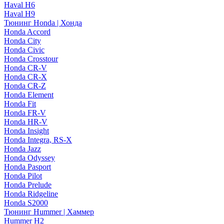
Haval H6
Haval H9
Тюнинг Honda | Хонда
Honda Accord
Honda City
Honda Civic
Honda Crosstour
Honda CR-V
Honda CR-X
Honda CR-Z
Honda Element
Honda Fit
Honda FR-V
Honda HR-V
Honda Insight
Honda Integra, RS-X
Honda Jazz
Honda Odyssey
Honda Pasport
Honda Pilot
Honda Prelude
Honda Ridgeline
Honda S2000
Тюнинг Hummer | Хаммер
Hummer H2