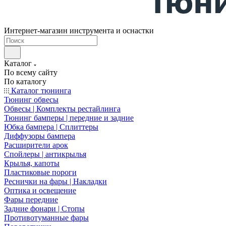
Интернет-магазин инструмента и оснастки
Каталог
По всему сайту
По каталогу
Каталог тюнинга
Тюнинг обвесы
Обвесы | Комплекты рестайлинга
Тюнинг бамперы | передние и задние
Юбка бампера | Сплиттеры
Диффузоры бампера
Расширители арок
Спойлеры | антикрылья
Крылья, капоты
Пластиковые пороги
Реснички на фары | Накладки
Оптика и освещение
Фары передние
Задние фонари | Стопы
Противотуманные фары