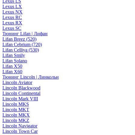
Lexus LS
Lexus LX
Lexus NX
Lexus RC
Lexus RX
Lexus SC
Тюнинг Lifan | Лифан
Lifan Breez (520)
Lifan Cebrium (720)
Lifan Celliya (530)
Lifan Smily
Lifan Solano
Lifan X50
Lifan X60
Тюнинг Lincoln | Линкольн
Lincoln Aviator
Lincoln Blackwood
Lincoln Continental
Lincoln Mark VIII
Lincoln MKS
Lincoln MKT
Lincoln MKX
Lincoln MKZ
Lincoln Navigator
Lincoln Town Car