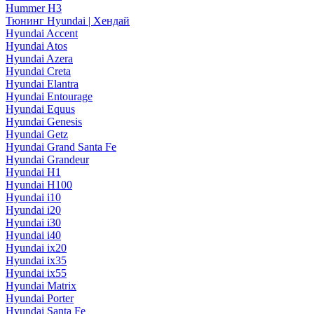
Hummer H3
Тюнинг Hyundai | Хендай
Hyundai Accent
Hyundai Atos
Hyundai Azera
Hyundai Creta
Hyundai Elantra
Hyundai Entourage
Hyundai Equus
Hyundai Genesis
Hyundai Getz
Hyundai Grand Santa Fe
Hyundai Grandeur
Hyundai H1
Hyundai H100
Hyundai i10
Hyundai i20
Hyundai i30
Hyundai i40
Hyundai ix20
Hyundai ix35
Hyundai ix55
Hyundai Matrix
Hyundai Porter
Hyundai Santa Fe