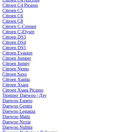
Citroen C4 Picasso
Citroen C5
Citroen C6
Citroen C8
Citroen C-Crosser
Citroen C-Elysee
Citroen DS3
Citroen DS4
Citroen DS5
Citroen Evasion
Citroen Jumper
Citroen Jumpy
Citroen Nemo
Citroen Saxo
Citroen Xantia
Citroen Xsara
Citroen Xsara Picasso
Тюнинг Daewoo | Дэу
Daewoo Espero
Daewoo Gentra
Daewoo Leganza
Daewoo Matiz
Daewoo Nexia
Daewoo Nubira