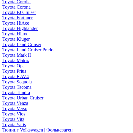
Toyota Corolla
Toyota Corona
Toyota FJ Cruiser
Toyota Fortuner
Toyota HiAce
Toyota Highlander
Toyota Hilux
Toyota Kluger
Toyota Land Cruiser
Toyota Land Cruiser Prado
Toyota Mark II
Toyota Matrix
Toyota Opa
Toyota Prius
Toyota RAV4
Toyota Sequoia
Toyota Tacoma
Toyota Tundra
Toyota Urban Cruiser
Toyota Venza
Toyota Verso
Toyota Vios
Toyota Vitz
Toyota Yaris
Тюнинг Volkswagen | Фольксваген