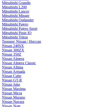
Mitsubishi Grandis
Mitsubishi L200
Mitsubishi Lancer
Mitsubishi Mirage
Mitsubishi Outlander
Mitsubishi Pajero
Mitsubishi Pajero Sport
Mitsubishi Pinin IO
Mitsubishi Triton
Тюнинг Nissan | Ниссан
Nissan 240SX
Nissan 300ZX
Nissan 350Z
Nissan Almera
Nissan Almera Classic
Nissan Altima
Nissan Armada
Nissan Cube
Nissan GT-R
Nissan Juke
Nissan Maxima
Nissan Micra
Nissan Murano
Nissan Navara
Nissan Note