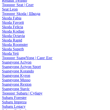
Renault Twingo
Тюнинг Seat | Сеат
Seat Leon
Тюнинг Skoda | Шкода
Skoda Fabia
Skoda Favorit
Skoda Felicia
Skoda Kodiaq
Skoda Octavia
Skoda Rapid
Skoda Roomster
Skoda Superb
Skoda Yeti
Тюнинг SsangYong | Санг Енг
Ssangyong Actyon
Ssangyong Actyon Sport
Ssangyong Korando
Ssangyong Kyron
Ssangyong Musso
Ssangyong Rexton
Ssangyong Stavic
Тюнинг Subaru | Субару
Subaru Forester
Subaru Impreza
Subaru Legacy