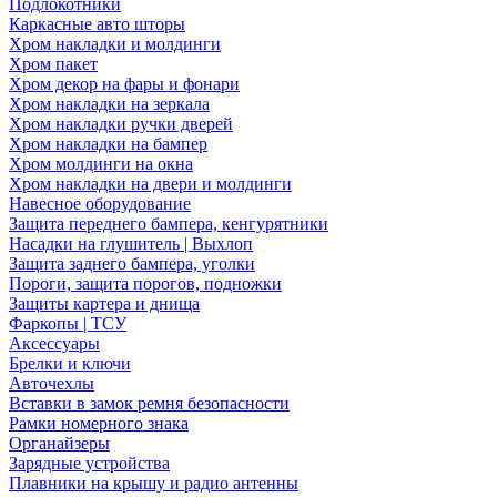
Подлокотники
Каркасные авто шторы
Хром накладки и молдинги
Хром пакет
Хром декор на фары и фонари
Хром накладки на зеркала
Хром накладки ручки дверей
Хром накладки на бампер
Хром молдинги на окна
Хром накладки на двери и молдинги
Навесное оборудование
Защита переднего бампера, кенгурятники
Насадки на глушитель | Выхлоп
Защита заднего бампера, уголки
Пороги, защита порогов, подножки
Защиты картера и днища
Фаркопы | ТСУ
Аксессуары
Брелки и ключи
Авточехлы
Вставки в замок ремня безопасности
Рамки номерного знака
Органайзеры
Зарядные устройства
Плавники на крышу и радио антенны