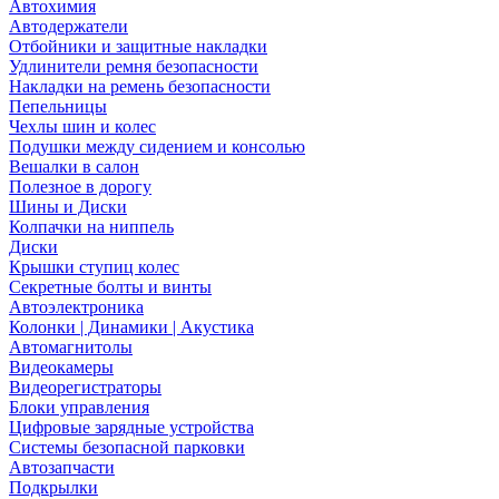
Автохимия
Автодержатели
Отбойники и защитные накладки
Удлинители ремня безопасности
Накладки на ремень безопасности
Пепельницы
Чехлы шин и колес
Подушки между сидением и консолью
Вешалки в салон
Полезное в дорогу
Шины и Диски
Колпачки на ниппель
Диски
Крышки ступиц колес
Секретные болты и винты
Автоэлектроника
Колонки | Динамики | Акустика
Автомагнитолы
Видеокамеры
Видеорегистраторы
Блоки управления
Цифровые зарядные устройства
Системы безопасной парковки
Автозапчасти
Подкрылки