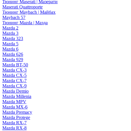
Тюнинг Maserati | Мазерати
Maserati Quattroporte
Тюнинг Maybach | Майбах
Maybach 57
Тюнинг Mazda | Мазда
Mazda 2
Mazda 3
Mazda 323
Mazda 5
Mazda 6
Mazda 626
Mazda 929
Mazda BT-50
Mazda CX-3
Mazda CX-5
Mazda CX-7
Mazda CX-9
Mazda Demio
Mazda Millenia
Mazda MPV
Mazda MX-6
Mazda Premacy
Mazda Protege
Mazda RX-7
Mazda RX-8