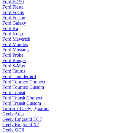
Ford F-150
Ford Fiesta
Ford Focus
Ford Fusion
Ford Galaxy
Ford Ka
Ford Kuga
Ford Maverick
Ford Mondeo
Ford Mustang
Ford Probe
Ford Ranger
Ford S-Max
Ford Taurus
Ford Thunderbird
Ford Tourneo Connect
Ford Tourneo Custom
Ford Transit
Ford Transit Connect
Ford Transit Custom
Тюнинг Geely | Джили
Geely Atlas
Geely Emgrand EC7
Geely Emgrand X7
Geely GC6