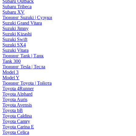
Subaru Outback
Subaru Tribeca
Subaru XV
Тюнинг Suzuki | Сузуки
Suzuki Grand Vitara
Suzuki Jimny
Suzuki Kizashi
Suzuki Swift
Suzuki SX4
Suzuki Vitara
Тюнинг Tank | Танк
Tank 300
Тюнинг Tesla | Тесла
Model 3
Model Y
Тюнинг Toyota | Тойота
Toyota 4Runner
Toyota Alphard
Toyota Auris
Toyota Avensis
Toyota bB
Toyota Caldina
Toyota Camry
Toyota Carina E
Toyota Celica