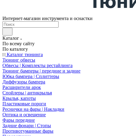
Интернет-магазин инструмента и оснастки
Каталог
По всему сайту
По каталогу
Каталог тюнинга
Тюнинг обвесы
Обвесы | Комплекты рестайлинга
Тюнинг бамперы | передние и задние
Юбка бампера | Сплиттеры
Диффузоры бампера
Расширители арок
Спойлеры | антикрылья
Крылья, капоты
Пластиковые пороги
Реснички на фары | Накладки
Оптика и освещение
Фары передние
Задние фонари | Стопы
Противотуманные фары