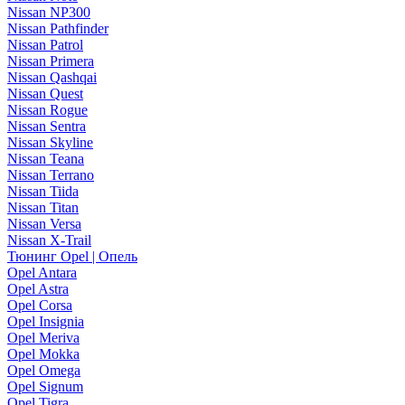
Nissan NP300
Nissan Pathfinder
Nissan Patrol
Nissan Primera
Nissan Qashqai
Nissan Quest
Nissan Rogue
Nissan Sentra
Nissan Skyline
Nissan Teana
Nissan Terrano
Nissan Tiida
Nissan Titan
Nissan Versa
Nissan X-Trail
Тюнинг Opel | Опель
Opel Antara
Opel Astra
Opel Corsa
Opel Insignia
Opel Meriva
Opel Mokka
Opel Omega
Opel Signum
Opel Tigra