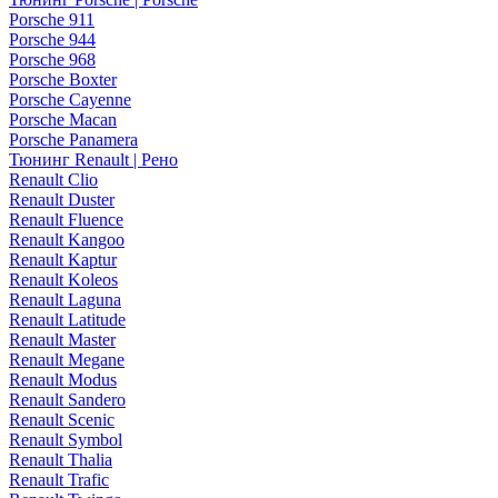
Porsche 911
Porsche 944
Porsche 968
Porsche Boxter
Porsche Cayenne
Porsche Macan
Porsche Panamera
Тюнинг Renault | Рено
Renault Clio
Renault Duster
Renault Fluence
Renault Kangoo
Renault Kaptur
Renault Koleos
Renault Laguna
Renault Latitude
Renault Master
Renault Megane
Renault Modus
Renault Sandero
Renault Scenic
Renault Symbol
Renault Thalia
Renault Trafic