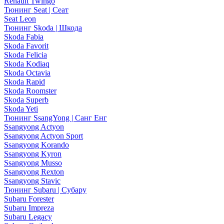
Renault Twingo
Тюнинг Seat | Сеат
Seat Leon
Тюнинг Skoda | Шкода
Skoda Fabia
Skoda Favorit
Skoda Felicia
Skoda Kodiaq
Skoda Octavia
Skoda Rapid
Skoda Roomster
Skoda Superb
Skoda Yeti
Тюнинг SsangYong | Санг Енг
Ssangyong Actyon
Ssangyong Actyon Sport
Ssangyong Korando
Ssangyong Kyron
Ssangyong Musso
Ssangyong Rexton
Ssangyong Stavic
Тюнинг Subaru | Субару
Subaru Forester
Subaru Impreza
Subaru Legacy