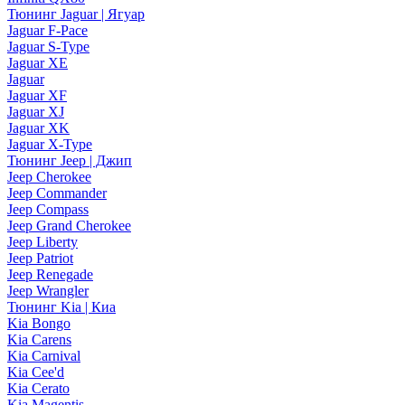
Тюнинг Jaguar | Ягуар
Jaguar F-Pace
Jaguar S-Type
Jaguar XE
Jaguar
Jaguar XF
Jaguar XJ
Jaguar XK
Jaguar X-Type
Тюнинг Jeep | Джип
Jeep Cherokee
Jeep Commander
Jeep Compass
Jeep Grand Cherokee
Jeep Liberty
Jeep Patriot
Jeep Renegade
Jeep Wrangler
Тюнинг Kia | Киа
Kia Bongo
Kia Carens
Kia Carnival
Kia Cee'd
Kia Cerato
Kia Magentis