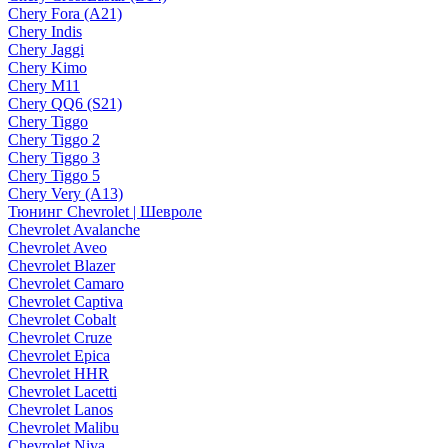
Chery Fora (A21)
Chery Indis
Chery Jaggi
Chery Kimo
Chery M11
Chery QQ6 (S21)
Chery Tiggo
Chery Tiggo 2
Chery Tiggo 3
Chery Tiggo 5
Chery Very (A13)
Тюнинг Chevrolet | Шевроле
Chevrolet Avalanche
Chevrolet Aveo
Chevrolet Blazer
Chevrolet Camaro
Chevrolet Captiva
Chevrolet Cobalt
Chevrolet Cruze
Chevrolet Epica
Chevrolet HHR
Chevrolet Lacetti
Chevrolet Lanos
Chevrolet Malibu
Chevrolet Niva