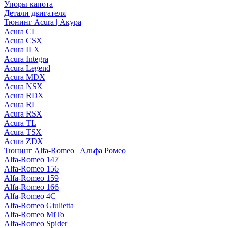
Упоры капота
Детали двигателя
Тюнинг Acura | Акура
Acura CL
Acura CSX
Acura ILX
Acura Integra
Acura Legend
Acura MDX
Acura NSX
Acura RDX
Acura RL
Acura RSX
Acura TL
Acura TSX
Acura ZDX
Тюнинг Alfa-Romeo | Альфа Ромео
Alfa-Romeo 147
Alfa-Romeo 156
Alfa-Romeo 159
Alfa-Romeo 166
Alfa-Romeo 4C
Alfa-Romeo Giulietta
Alfa-Romeo MiTo
Alfa-Romeo Spider