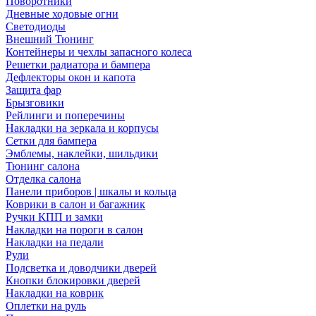
Поворотники
Дневные ходовые огни
Светодиоды
Внешний Тюнинг
Контейнеры и чехлы запасного колеса
Решетки радиатора и бампера
Дефлекторы окон и капота
Защита фар
Брызговики
Рейлинги и поперечины
Накладки на зеркала и корпусы
Сетки для бампера
Эмблемы, наклейки, шильдики
Тюнинг салона
Отделка салона
Панели приборов | шкалы и кольца
Коврики в салон и багажник
Ручки КПП и замки
Накладки на пороги в салон
Накладки на педали
Рули
Подсветка и доводчики дверей
Кнопки блокировки дверей
Накладки на коврик
Оплетки на руль