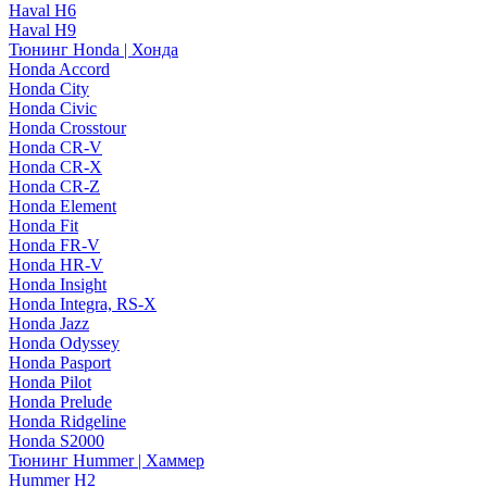
Haval H6
Haval H9
Тюнинг Honda | Хонда
Honda Accord
Honda City
Honda Civic
Honda Crosstour
Honda CR-V
Honda CR-X
Honda CR-Z
Honda Element
Honda Fit
Honda FR-V
Honda HR-V
Honda Insight
Honda Integra, RS-X
Honda Jazz
Honda Odyssey
Honda Pasport
Honda Pilot
Honda Prelude
Honda Ridgeline
Honda S2000
Тюнинг Hummer | Хаммер
Hummer H2