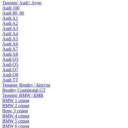
Тюнинг Audi | Ауди
Audi 100
Audi 80, 90
Audi A1
Audi A2
Audi A3
Audi A4
Audi A5
Audi A6
Audi A7
Audi A8
Audi Q3
Audi Q5
Audi Q7
Audi Q8
Audi TT
Тюнинг Bentley | Бентли
Bentley Continental GT
Тюнинг BMW | БМВ
BMW 1 серия
BMW 2 серия
Bmw 3 серия
BMW 4 серия
BMW 5 серия
BMW 6 серия