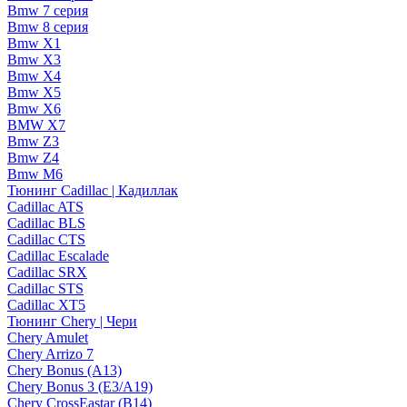
Bmw 7 серия
Bmw 8 серия
Bmw X1
Bmw X3
Bmw X4
Bmw X5
Bmw X6
BMW X7
Bmw Z3
Bmw Z4
Bmw М6
Тюнинг Cadillac | Кадиллак
Cadillac ATS
Cadillac BLS
Cadillac CTS
Cadillac Escalade
Cadillac SRX
Cadillac STS
Cadillac XT5
Тюнинг Chery | Чери
Chery Amulet
Chery Arrizo 7
Chery Bonus (A13)
Chery Bonus 3 (E3/A19)
Chery CrossEastar (B14)