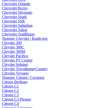
Chevrolet Orlando
Chevrolet Rezzo
Chevrolet Silverado
Chevrolet Spark
Chevrolet SSR
Chevrolet Suburban
Chevrolet Tahoe
Chevrolet TrailBlazer
Тюнинг Chrysler | Крайслер
Chrysler 200
Chrysler 300C
Chrysler 300M
Chrysler Pacifica
Chrysler PT Cruiser
Chrysler Sebring
Chrysler Town&amp;Country
Chrysler Voyager
Тюнинг Citroen | Ситроен
Citroen Berlingo
Citroen C1
Citroen C2
Citroen C3
Citroen C3 Picasso
Citroen C4
Citroen C4 Aircross