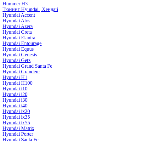
Hummer H3
Тюнинг Hyundai | Хендай
Hyundai Accent
Hyundai Atos
Hyundai Azera
Hyundai Creta
Hyundai Elantra
Hyundai Entourage
Hyundai Equus
Hyundai Genesis
Hyundai Getz
Hyundai Grand Santa Fe
Hyundai Grandeur
Hyundai H1
Hyundai H100
Hyundai i10
Hyundai i20
Hyundai i30
Hyundai i40
Hyundai ix20
Hyundai ix35
Hyundai ix55
Hyundai Matrix
Hyundai Porter
Hyundai Santa Fe