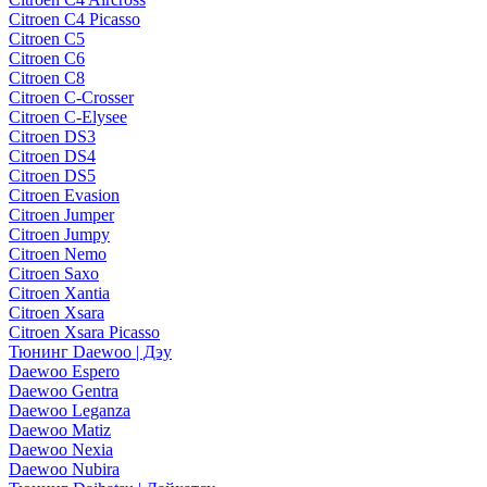
Citroen C4 Picasso
Citroen C5
Citroen C6
Citroen C8
Citroen C-Crosser
Citroen C-Elysee
Citroen DS3
Citroen DS4
Citroen DS5
Citroen Evasion
Citroen Jumper
Citroen Jumpy
Citroen Nemo
Citroen Saxo
Citroen Xantia
Citroen Xsara
Citroen Xsara Picasso
Тюнинг Daewoo | Дэу
Daewoo Espero
Daewoo Gentra
Daewoo Leganza
Daewoo Matiz
Daewoo Nexia
Daewoo Nubira