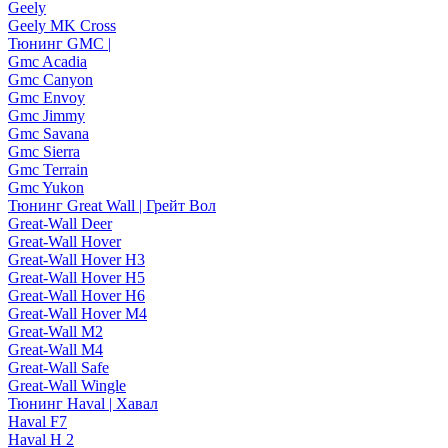
Geely
Geely MK Cross
Тюнинг GMC |
Gmc Acadia
Gmc Canyon
Gmc Envoy
Gmc Jimmy
Gmc Savana
Gmc Sierra
Gmc Terrain
Gmc Yukon
Тюнинг Great Wall | Грейт Вол
Great-Wall Deer
Great-Wall Hover
Great-Wall Hover H3
Great-Wall Hover H5
Great-Wall Hover H6
Great-Wall Hover M4
Great-Wall M2
Great-Wall M4
Great-Wall Safe
Great-Wall Wingle
Тюнинг Haval | Хавал
Haval F7
Haval H 2