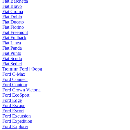
Fiat Barchetta
Fiat Bravo
Fiat Croma
Fiat Doblo
Fiat Ducato
Fiat Fiorino
Fiat Freemont
Fiat Fullback
Fiat Linea
Fiat Panda
Fiat Punto
Fiat Scudo
Fiat Sedici
Тюнинг Ford | Форд
Ford C-Max
Ford Connect
Ford Contour
Ford Crown Victoria
Ford EcoSport
Ford Edge
Ford Escape
Ford Escort
Ford Excursion
Ford Expedition
Ford Explorer