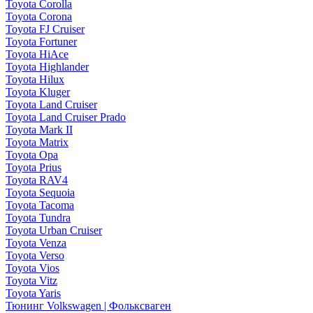
Toyota Corolla
Toyota Corona
Toyota FJ Cruiser
Toyota Fortuner
Toyota HiAce
Toyota Highlander
Toyota Hilux
Toyota Kluger
Toyota Land Cruiser
Toyota Land Cruiser Prado
Toyota Mark II
Toyota Matrix
Toyota Opa
Toyota Prius
Toyota RAV4
Toyota Sequoia
Toyota Tacoma
Toyota Tundra
Toyota Urban Cruiser
Toyota Venza
Toyota Verso
Toyota Vios
Toyota Vitz
Toyota Yaris
Тюнинг Volkswagen | Фольксваген