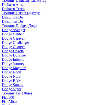
Тюнинг Daihatsu | Дайхатсу
Daihatsu Altis
Daihatsu Terios
Тюнинг Datsun | Датсун
Datsun mi-Do
Datsun on-Do
Тюнинг Dodge | Додж
Dodge Avenger
Dodge Caliber
Dodge Caravan
Dodge Challenger
Dodge Charger
Dodge Dakota
Dodge Durango
Dodge Intrepid
Dodge Journey
Dodge Magnum
Dodge Neon
Dodge Nitro
Dodge RAM
Dodge Stratus
Dodge Viper
Тюнинг Fiat | Фиат
Fiat 500
Fiat Albea