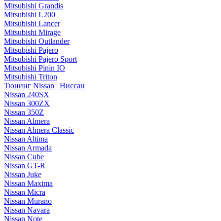
Mitsubishi Grandis
Mitsubishi L200
Mitsubishi Lancer
Mitsubishi Mirage
Mitsubishi Outlander
Mitsubishi Pajero
Mitsubishi Pajero Sport
Mitsubishi Pinin IO
Mitsubishi Triton
Тюнинг Nissan | Ниссан
Nissan 240SX
Nissan 300ZX
Nissan 350Z
Nissan Almera
Nissan Almera Classic
Nissan Altima
Nissan Armada
Nissan Cube
Nissan GT-R
Nissan Juke
Nissan Maxima
Nissan Micra
Nissan Murano
Nissan Navara
Nissan Note