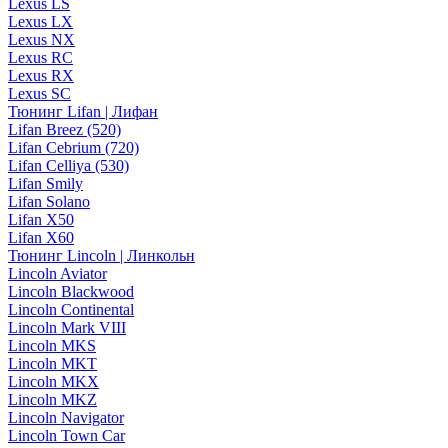
Lexus LS
Lexus LX
Lexus NX
Lexus RC
Lexus RX
Lexus SC
Тюнинг Lifan | Лифан
Lifan Breez (520)
Lifan Cebrium (720)
Lifan Celliya (530)
Lifan Smily
Lifan Solano
Lifan X50
Lifan X60
Тюнинг Lincoln | Линкольн
Lincoln Aviator
Lincoln Blackwood
Lincoln Continental
Lincoln Mark VIII
Lincoln MKS
Lincoln MKT
Lincoln MKX
Lincoln MKZ
Lincoln Navigator
Lincoln Town Car