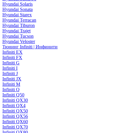
Hyundai Solaris
Hyundai Sonata
Hyundai Starex
Hyundai Terracan
Hyundai Tiburon
Hyundai Trajet
Hyundai Tucson
Hyundai Veloster
Тюнинг Infiniti | Инфинити
Infiniti EX
Infiniti FX
Infiniti G
Infiniti I
Infiniti J
Infiniti JX
Infiniti M
Infiniti Q
Infiniti Q50
Infiniti QX30
Infiniti QX4
Infiniti QX50
Infiniti QX56
Infiniti QX60
Infiniti QX70
Infiniti QX80