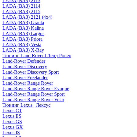
LADA (ВАЗ) 2113
LADA (ВАЗ) 2114
LADA (ВАЗ) 2115
LADA (ВАЗ) 2121 (4x4)
LADA (ВАЗ) Granta
LADA (ВАЗ) Kalina
LADA (ВАЗ) Largus
LADA (ВАЗ) Priora
LADA (ВАЗ) Vesta
LADA (ВАЗ) X-Ray
Тюнинг Land Rover | Ленд Ровер
Land-Rover Defender
Land-Rover Discovery
Land-Rover Discovery Sport
Land-Rover Freelander
Land-Rover Range Rover
Land-Rover Range Rover Evoque
Land-Rover Range Rover Sport
Land-Rover Range Rover Velar
Тюнинг Lexus | Лексус
Lexus CT
Lexus ES
Lexus GS
Lexus GX
Lexus IS