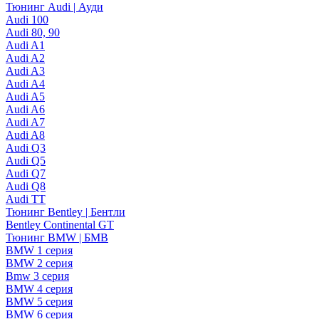
Тюнинг Audi | Ауди
Audi 100
Audi 80, 90
Audi A1
Audi A2
Audi A3
Audi A4
Audi A5
Audi A6
Audi A7
Audi A8
Audi Q3
Audi Q5
Audi Q7
Audi Q8
Audi TT
Тюнинг Bentley | Бентли
Bentley Continental GT
Тюнинг BMW | БМВ
BMW 1 серия
BMW 2 серия
Bmw 3 серия
BMW 4 серия
BMW 5 серия
BMW 6 серия