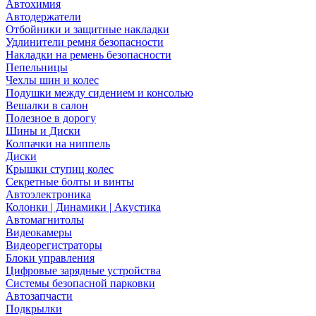
Автохимия
Автодержатели
Отбойники и защитные накладки
Удлинители ремня безопасности
Накладки на ремень безопасности
Пепельницы
Чехлы шин и колес
Подушки между сидением и консолью
Вешалки в салон
Полезное в дорогу
Шины и Диски
Колпачки на ниппель
Диски
Крышки ступиц колес
Секретные болты и винты
Автоэлектроника
Колонки | Динамики | Акустика
Автомагнитолы
Видеокамеры
Видеорегистраторы
Блоки управления
Цифровые зарядные устройства
Системы безопасной парковки
Автозапчасти
Подкрылки