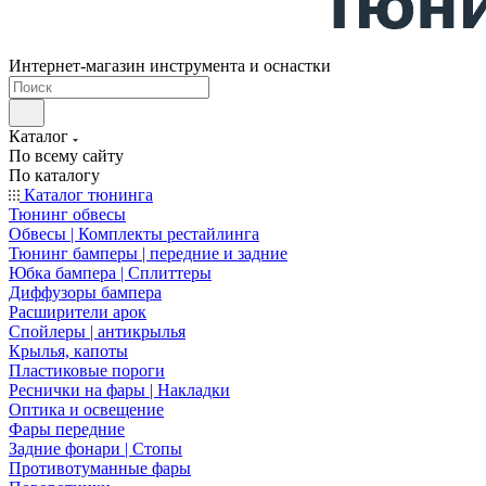
Интернет-магазин инструмента и оснастки
Каталог
По всему сайту
По каталогу
Каталог тюнинга
Тюнинг обвесы
Обвесы | Комплекты рестайлинга
Тюнинг бамперы | передние и задние
Юбка бампера | Сплиттеры
Диффузоры бампера
Расширители арок
Спойлеры | антикрылья
Крылья, капоты
Пластиковые пороги
Реснички на фары | Накладки
Оптика и освещение
Фары передние
Задние фонари | Стопы
Противотуманные фары