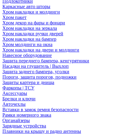
Подлокотники
Каркасные авто шторы
Хром накладки и молдинги
Хром пакет
Хром декор на фары и фонари
Хром накладки на зеркала
Хром накладки ручки дверей
Хром накладки на бампер
Хром молдинги на окна
Хром накладки на двери и молдинги
Навесное оборудование
Защита переднего бампера, кенгурятники
Насадки на глушитель | Выхлоп
Защита заднего бампера, уголки
Пороги, защита порогов, подножки
Защиты картера и днища
Фаркопы | ТСУ
Аксессуары
Брелки и ключи
Авточехлы
Вставки в замок ремня безопасности
Рамки номерного знака
Органайзеры
Зарядные устройства
Плавники на крышу и радио антенны