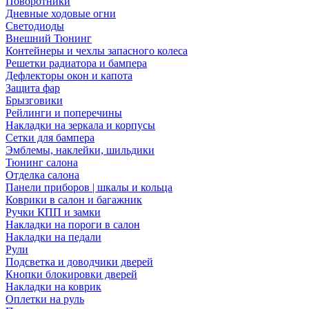
Поворотники
Дневные ходовые огни
Светодиоды
Внешний Тюнинг
Контейнеры и чехлы запасного колеса
Решетки радиатора и бампера
Дефлекторы окон и капота
Защита фар
Брызговики
Рейлинги и поперечины
Накладки на зеркала и корпусы
Сетки для бампера
Эмблемы, наклейки, шильдики
Тюнинг салона
Отделка салона
Панели приборов | шкалы и кольца
Коврики в салон и багажник
Ручки КПП и замки
Накладки на пороги в салон
Накладки на педали
Рули
Подсветка и доводчики дверей
Кнопки блокировки дверей
Накладки на коврик
Оплетки на руль