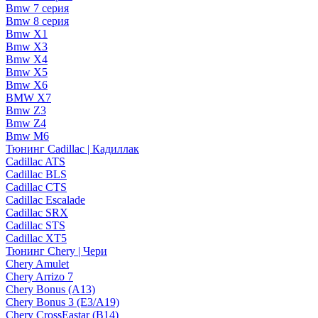
Bmw 7 серия
Bmw 8 серия
Bmw X1
Bmw X3
Bmw X4
Bmw X5
Bmw X6
BMW X7
Bmw Z3
Bmw Z4
Bmw М6
Тюнинг Cadillac | Кадиллак
Cadillac ATS
Cadillac BLS
Cadillac CTS
Cadillac Escalade
Cadillac SRX
Cadillac STS
Cadillac XT5
Тюнинг Chery | Чери
Chery Amulet
Chery Arrizo 7
Chery Bonus (A13)
Chery Bonus 3 (E3/A19)
Chery CrossEastar (B14)