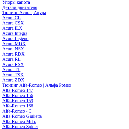
Упоры капота
Детали двигателя
Тюнинг Acura | Акура
Acura CL
Acura CSX
Acura ILX
Acura Integra
Acura Legend
Acura MDX
Acura NSX
Acura RDX
Acura RL
Acura RSX
Acura TL
Acura TSX
Acura ZDX
Тюнинг Alfa-Romeo | Альфа Ромео
Alfa-Romeo 147
Alfa-Romeo 156
Alfa-Romeo 159
Alfa-Romeo 166
Alfa-Romeo 4C
Alfa-Romeo Giulietta
Alfa-Romeo MiTo
Alfa-Romeo Spider