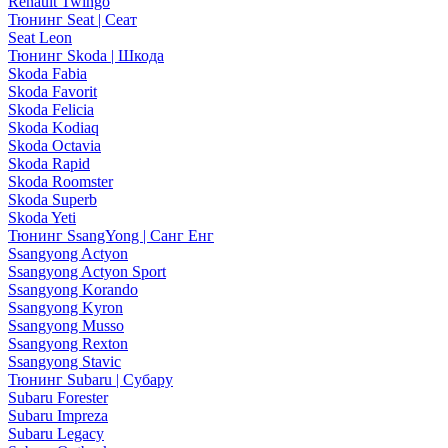
Renault Twingo
Тюнинг Seat | Сеат
Seat Leon
Тюнинг Skoda | Шкода
Skoda Fabia
Skoda Favorit
Skoda Felicia
Skoda Kodiaq
Skoda Octavia
Skoda Rapid
Skoda Roomster
Skoda Superb
Skoda Yeti
Тюнинг SsangYong | Санг Енг
Ssangyong Actyon
Ssangyong Actyon Sport
Ssangyong Korando
Ssangyong Kyron
Ssangyong Musso
Ssangyong Rexton
Ssangyong Stavic
Тюнинг Subaru | Субару
Subaru Forester
Subaru Impreza
Subaru Legacy