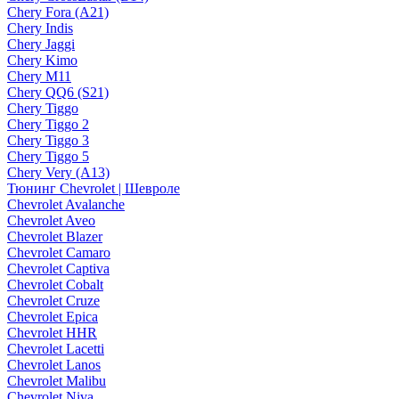
Chery Fora (A21)
Chery Indis
Chery Jaggi
Chery Kimo
Chery M11
Chery QQ6 (S21)
Chery Tiggo
Chery Tiggo 2
Chery Tiggo 3
Chery Tiggo 5
Chery Very (A13)
Тюнинг Chevrolet | Шевроле
Chevrolet Avalanche
Chevrolet Aveo
Chevrolet Blazer
Chevrolet Camaro
Chevrolet Captiva
Chevrolet Cobalt
Chevrolet Cruze
Chevrolet Epica
Chevrolet HHR
Chevrolet Lacetti
Chevrolet Lanos
Chevrolet Malibu
Chevrolet Niva