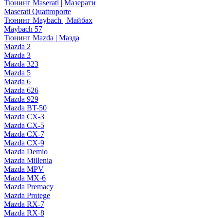
Тюнинг Maserati | Мазерати
Maserati Quattroporte
Тюнинг Maybach | Майбах
Maybach 57
Тюнинг Mazda | Мазда
Mazda 2
Mazda 3
Mazda 323
Mazda 5
Mazda 6
Mazda 626
Mazda 929
Mazda BT-50
Mazda CX-3
Mazda CX-5
Mazda CX-7
Mazda CX-9
Mazda Demio
Mazda Millenia
Mazda MPV
Mazda MX-6
Mazda Premacy
Mazda Protege
Mazda RX-7
Mazda RX-8