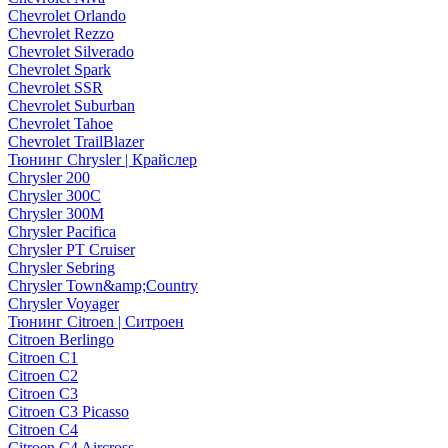
Chevrolet Orlando
Chevrolet Rezzo
Chevrolet Silverado
Chevrolet Spark
Chevrolet SSR
Chevrolet Suburban
Chevrolet Tahoe
Chevrolet TrailBlazer
Тюнинг Chrysler | Крайслер
Chrysler 200
Chrysler 300C
Chrysler 300M
Chrysler Pacifica
Chrysler PT Cruiser
Chrysler Sebring
Chrysler Town&amp;Country
Chrysler Voyager
Тюнинг Citroen | Ситроен
Citroen Berlingo
Citroen C1
Citroen C2
Citroen C3
Citroen C3 Picasso
Citroen C4
Citroen C4 Aircross