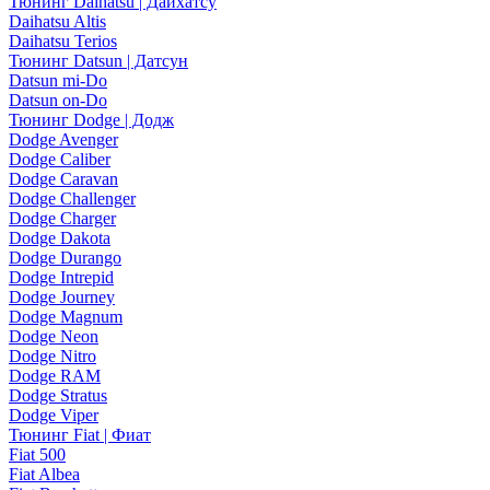
Тюнинг Daihatsu | Дайхатсу
Daihatsu Altis
Daihatsu Terios
Тюнинг Datsun | Датсун
Datsun mi-Do
Datsun on-Do
Тюнинг Dodge | Додж
Dodge Avenger
Dodge Caliber
Dodge Caravan
Dodge Challenger
Dodge Charger
Dodge Dakota
Dodge Durango
Dodge Intrepid
Dodge Journey
Dodge Magnum
Dodge Neon
Dodge Nitro
Dodge RAM
Dodge Stratus
Dodge Viper
Тюнинг Fiat | Фиат
Fiat 500
Fiat Albea