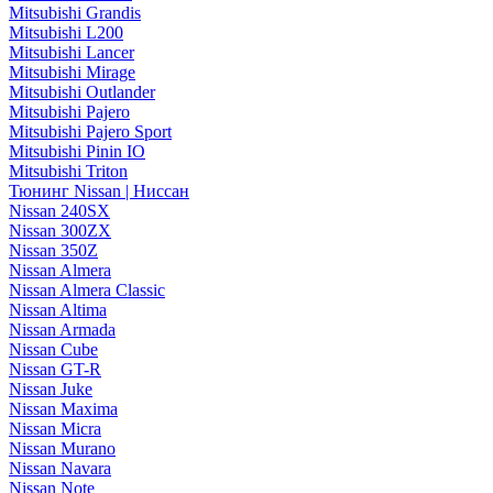
Mitsubishi Grandis
Mitsubishi L200
Mitsubishi Lancer
Mitsubishi Mirage
Mitsubishi Outlander
Mitsubishi Pajero
Mitsubishi Pajero Sport
Mitsubishi Pinin IO
Mitsubishi Triton
Тюнинг Nissan | Ниссан
Nissan 240SX
Nissan 300ZX
Nissan 350Z
Nissan Almera
Nissan Almera Classic
Nissan Altima
Nissan Armada
Nissan Cube
Nissan GT-R
Nissan Juke
Nissan Maxima
Nissan Micra
Nissan Murano
Nissan Navara
Nissan Note