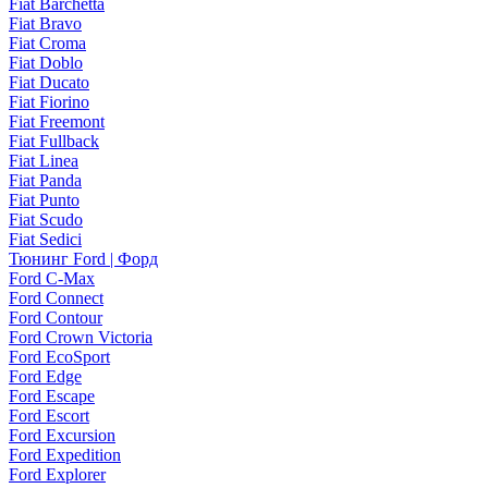
Fiat Barchetta
Fiat Bravo
Fiat Croma
Fiat Doblo
Fiat Ducato
Fiat Fiorino
Fiat Freemont
Fiat Fullback
Fiat Linea
Fiat Panda
Fiat Punto
Fiat Scudo
Fiat Sedici
Тюнинг Ford | Форд
Ford C-Max
Ford Connect
Ford Contour
Ford Crown Victoria
Ford EcoSport
Ford Edge
Ford Escape
Ford Escort
Ford Excursion
Ford Expedition
Ford Explorer