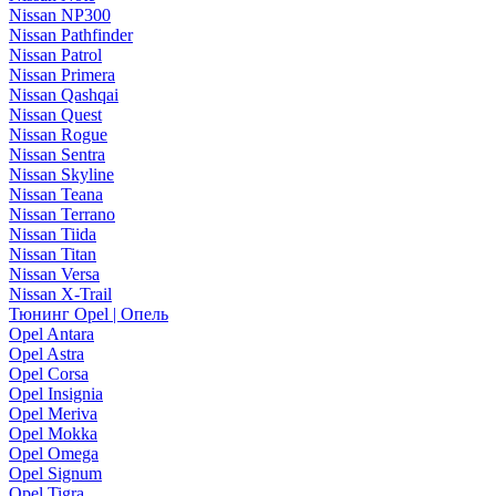
Nissan NP300
Nissan Pathfinder
Nissan Patrol
Nissan Primera
Nissan Qashqai
Nissan Quest
Nissan Rogue
Nissan Sentra
Nissan Skyline
Nissan Teana
Nissan Terrano
Nissan Tiida
Nissan Titan
Nissan Versa
Nissan X-Trail
Тюнинг Opel | Опель
Opel Antara
Opel Astra
Opel Corsa
Opel Insignia
Opel Meriva
Opel Mokka
Opel Omega
Opel Signum
Opel Tigra