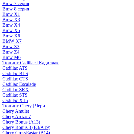
Bmw 7 серия
Bmw 8 серия
Bmw X1
Bmw X3
Bmw X4
Bmw X5
Bmw X6
BMW X7
Bmw Z3
Bmw Z4
Bmw М6
Тюнинг Cadillac | Кадиллак
Cadillac ATS
Cadillac BLS
Cadillac CTS
Cadillac Escalade
Cadillac SRX
Cadillac STS
Cadillac XT5
Тюнинг Chery | Чери
Chery Amulet
Chery Arrizo 7
Chery Bonus (A13)
Chery Bonus 3 (E3/A19)
Chery CrossEastar (B14)