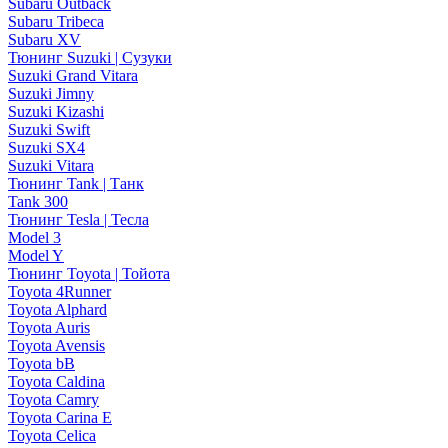
Subaru Outback
Subaru Tribeca
Subaru XV
Тюнинг Suzuki | Сузуки
Suzuki Grand Vitara
Suzuki Jimny
Suzuki Kizashi
Suzuki Swift
Suzuki SX4
Suzuki Vitara
Тюнинг Tank | Танк
Tank 300
Тюнинг Tesla | Тесла
Model 3
Model Y
Тюнинг Toyota | Тойота
Toyota 4Runner
Toyota Alphard
Toyota Auris
Toyota Avensis
Toyota bB
Toyota Caldina
Toyota Camry
Toyota Carina E
Toyota Celica