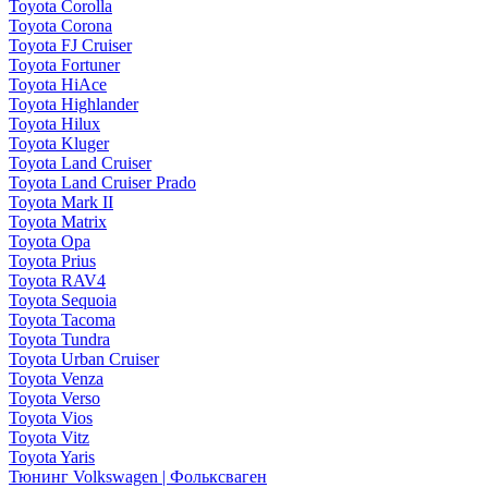
Toyota Corolla
Toyota Corona
Toyota FJ Cruiser
Toyota Fortuner
Toyota HiAce
Toyota Highlander
Toyota Hilux
Toyota Kluger
Toyota Land Cruiser
Toyota Land Cruiser Prado
Toyota Mark II
Toyota Matrix
Toyota Opa
Toyota Prius
Toyota RAV4
Toyota Sequoia
Toyota Tacoma
Toyota Tundra
Toyota Urban Cruiser
Toyota Venza
Toyota Verso
Toyota Vios
Toyota Vitz
Toyota Yaris
Тюнинг Volkswagen | Фольксваген