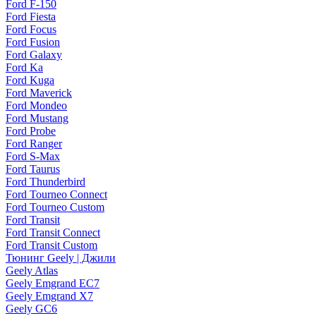
Ford F-150
Ford Fiesta
Ford Focus
Ford Fusion
Ford Galaxy
Ford Ka
Ford Kuga
Ford Maverick
Ford Mondeo
Ford Mustang
Ford Probe
Ford Ranger
Ford S-Max
Ford Taurus
Ford Thunderbird
Ford Tourneo Connect
Ford Tourneo Custom
Ford Transit
Ford Transit Connect
Ford Transit Custom
Тюнинг Geely | Джили
Geely Atlas
Geely Emgrand EC7
Geely Emgrand X7
Geely GC6