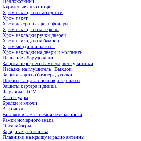
Подлокотники
Каркасные авто шторы
Хром накладки и молдинги
Хром пакет
Хром декор на фары и фонари
Хром накладки на зеркала
Хром накладки ручки дверей
Хром накладки на бампер
Хром молдинги на окна
Хром накладки на двери и молдинги
Навесное оборудование
Защита переднего бампера, кенгурятники
Насадки на глушитель | Выхлоп
Защита заднего бампера, уголки
Пороги, защита порогов, подножки
Защиты картера и днища
Фаркопы | ТСУ
Аксессуары
Брелки и ключи
Авточехлы
Вставки в замок ремня безопасности
Рамки номерного знака
Органайзеры
Зарядные устройства
Плавники на крышу и радио антенны