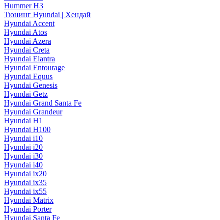
Hummer H3
Тюнинг Hyundai | Хендай
Hyundai Accent
Hyundai Atos
Hyundai Azera
Hyundai Creta
Hyundai Elantra
Hyundai Entourage
Hyundai Equus
Hyundai Genesis
Hyundai Getz
Hyundai Grand Santa Fe
Hyundai Grandeur
Hyundai H1
Hyundai H100
Hyundai i10
Hyundai i20
Hyundai i30
Hyundai i40
Hyundai ix20
Hyundai ix35
Hyundai ix55
Hyundai Matrix
Hyundai Porter
Hyundai Santa Fe