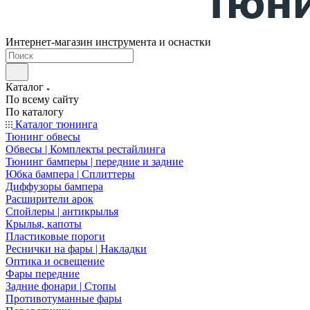
Интернет-магазин инструмента и оснастки
Каталог
По всему сайту
По каталогу
Каталог тюнинга
Тюнинг обвесы
Обвесы | Комплекты рестайлинга
Тюнинг бамперы | передние и задние
Юбка бампера | Сплиттеры
Диффузоры бампера
Расширители арок
Спойлеры | антикрылья
Крылья, капоты
Пластиковые пороги
Реснички на фары | Накладки
Оптика и освещение
Фары передние
Задние фонари | Стопы
Противотуманные фары