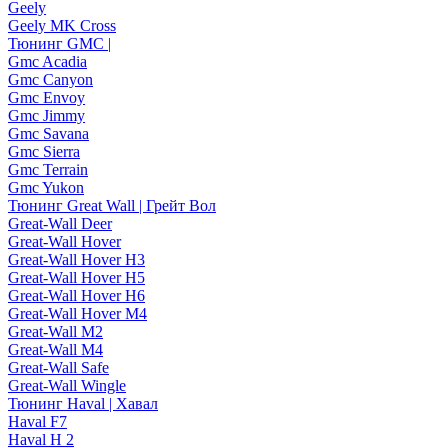
Geely
Geely MK Cross
Тюнинг GMC |
Gmc Acadia
Gmc Canyon
Gmc Envoy
Gmc Jimmy
Gmc Savana
Gmc Sierra
Gmc Terrain
Gmc Yukon
Тюнинг Great Wall | Грейт Вол
Great-Wall Deer
Great-Wall Hover
Great-Wall Hover H3
Great-Wall Hover H5
Great-Wall Hover H6
Great-Wall Hover M4
Great-Wall M2
Great-Wall M4
Great-Wall Safe
Great-Wall Wingle
Тюнинг Haval | Хавал
Haval F7
Haval H 2