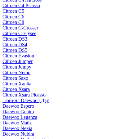
Citroen C4 Picasso
Citroen C5
Citroen C6
Citroen C8
Citroen C-Crosser
Citroen C-Elysee
Citroen DS3
Citroen DS4
Citroen DS5
Citroen Evasion
Citroen Jumper
Citroen Jumpy
Citroen Nemo
Citroen Saxo
Citroen Xantia
Citroen Xsara
Citroen Xsara Picasso
Тюнинг Daewoo | Дэу
Daewoo Espero
Daewoo Gentra
Daewoo Leganza
Daewoo Matiz
Daewoo Nexia
Daewoo Nubira