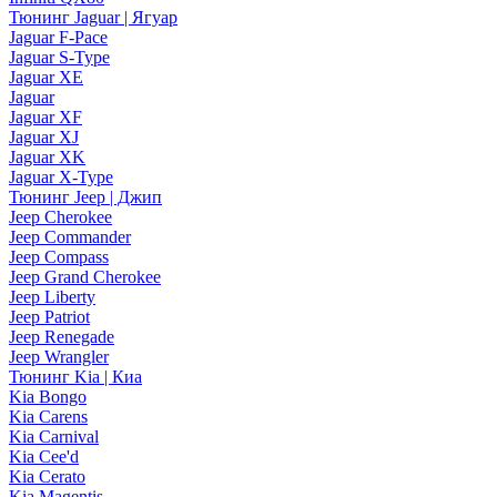
Тюнинг Jaguar | Ягуар
Jaguar F-Pace
Jaguar S-Type
Jaguar XE
Jaguar
Jaguar XF
Jaguar XJ
Jaguar XK
Jaguar X-Type
Тюнинг Jeep | Джип
Jeep Cherokee
Jeep Commander
Jeep Compass
Jeep Grand Cherokee
Jeep Liberty
Jeep Patriot
Jeep Renegade
Jeep Wrangler
Тюнинг Kia | Киа
Kia Bongo
Kia Carens
Kia Carnival
Kia Cee'd
Kia Cerato
Kia Magentis