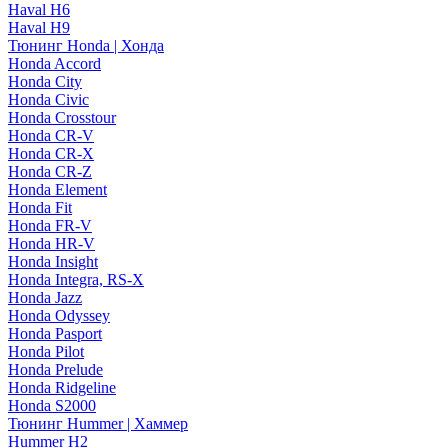
Haval H6
Haval H9
Тюнинг Honda | Хонда
Honda Accord
Honda City
Honda Civic
Honda Crosstour
Honda CR-V
Honda CR-X
Honda CR-Z
Honda Element
Honda Fit
Honda FR-V
Honda HR-V
Honda Insight
Honda Integra, RS-X
Honda Jazz
Honda Odyssey
Honda Pasport
Honda Pilot
Honda Prelude
Honda Ridgeline
Honda S2000
Тюнинг Hummer | Хаммер
Hummer H2