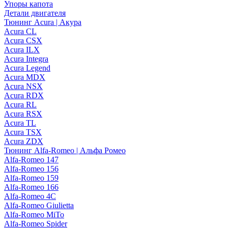
Упоры капота
Детали двигателя
Тюнинг Acura | Акура
Acura CL
Acura CSX
Acura ILX
Acura Integra
Acura Legend
Acura MDX
Acura NSX
Acura RDX
Acura RL
Acura RSX
Acura TL
Acura TSX
Acura ZDX
Тюнинг Alfa-Romeo | Альфа Ромео
Alfa-Romeo 147
Alfa-Romeo 156
Alfa-Romeo 159
Alfa-Romeo 166
Alfa-Romeo 4C
Alfa-Romeo Giulietta
Alfa-Romeo MiTo
Alfa-Romeo Spider