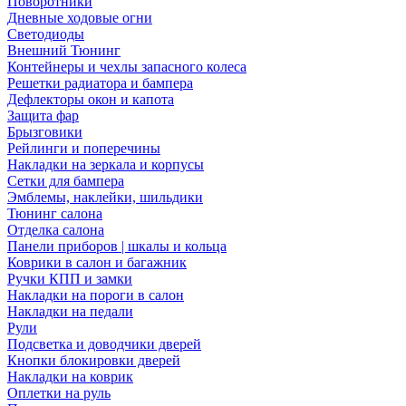
Поворотники
Дневные ходовые огни
Светодиоды
Внешний Тюнинг
Контейнеры и чехлы запасного колеса
Решетки радиатора и бампера
Дефлекторы окон и капота
Защита фар
Брызговики
Рейлинги и поперечины
Накладки на зеркала и корпусы
Сетки для бампера
Эмблемы, наклейки, шильдики
Тюнинг салона
Отделка салона
Панели приборов | шкалы и кольца
Коврики в салон и багажник
Ручки КПП и замки
Накладки на пороги в салон
Накладки на педали
Рули
Подсветка и доводчики дверей
Кнопки блокировки дверей
Накладки на коврик
Оплетки на руль