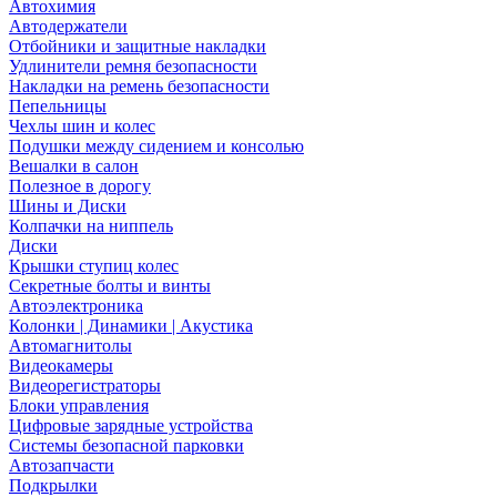
Автохимия
Автодержатели
Отбойники и защитные накладки
Удлинители ремня безопасности
Накладки на ремень безопасности
Пепельницы
Чехлы шин и колес
Подушки между сидением и консолью
Вешалки в салон
Полезное в дорогу
Шины и Диски
Колпачки на ниппель
Диски
Крышки ступиц колес
Секретные болты и винты
Автоэлектроника
Колонки | Динамики | Акустика
Автомагнитолы
Видеокамеры
Видеорегистраторы
Блоки управления
Цифровые зарядные устройства
Системы безопасной парковки
Автозапчасти
Подкрылки