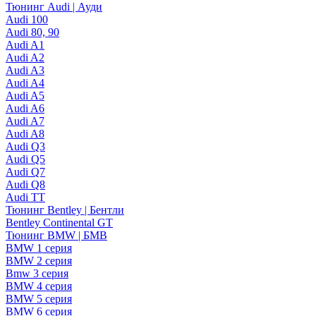
Тюнинг Audi | Ауди
Audi 100
Audi 80, 90
Audi A1
Audi A2
Audi A3
Audi A4
Audi A5
Audi A6
Audi A7
Audi A8
Audi Q3
Audi Q5
Audi Q7
Audi Q8
Audi TT
Тюнинг Bentley | Бентли
Bentley Continental GT
Тюнинг BMW | БМВ
BMW 1 серия
BMW 2 серия
Bmw 3 серия
BMW 4 серия
BMW 5 серия
BMW 6 серия