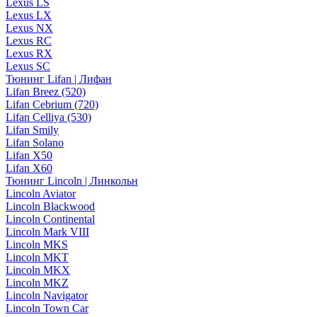
Lexus LS
Lexus LX
Lexus NX
Lexus RC
Lexus RX
Lexus SC
Тюнинг Lifan | Лифан
Lifan Breez (520)
Lifan Cebrium (720)
Lifan Celliya (530)
Lifan Smily
Lifan Solano
Lifan X50
Lifan X60
Тюнинг Lincoln | Линкольн
Lincoln Aviator
Lincoln Blackwood
Lincoln Continental
Lincoln Mark VIII
Lincoln MKS
Lincoln MKT
Lincoln MKX
Lincoln MKZ
Lincoln Navigator
Lincoln Town Car