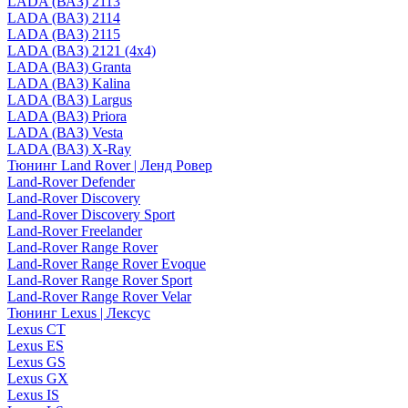
LADA (ВАЗ) 2113
LADA (ВАЗ) 2114
LADA (ВАЗ) 2115
LADA (ВАЗ) 2121 (4x4)
LADA (ВАЗ) Granta
LADA (ВАЗ) Kalina
LADA (ВАЗ) Largus
LADA (ВАЗ) Priora
LADA (ВАЗ) Vesta
LADA (ВАЗ) X-Ray
Тюнинг Land Rover | Ленд Ровер
Land-Rover Defender
Land-Rover Discovery
Land-Rover Discovery Sport
Land-Rover Freelander
Land-Rover Range Rover
Land-Rover Range Rover Evoque
Land-Rover Range Rover Sport
Land-Rover Range Rover Velar
Тюнинг Lexus | Лексус
Lexus CT
Lexus ES
Lexus GS
Lexus GX
Lexus IS