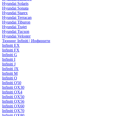
Hyundai Solaris
Hyundai Sonata
Hyundai Starex
Hyundai Terracan
Hyundai Tiburon
Hyundai Trajet
Hyundai Tucson
Hyundai Veloster
Тюнинг Infiniti | Инфинити
Infiniti EX
Infiniti FX
Infiniti G
Infiniti I
Infiniti J
Infiniti JX
Infiniti M
Infiniti Q
Infiniti Q50
Infiniti QX30
Infiniti QX4
Infiniti QX50
Infiniti QX56
Infiniti QX60
Infiniti QX70
Infiniti QX80