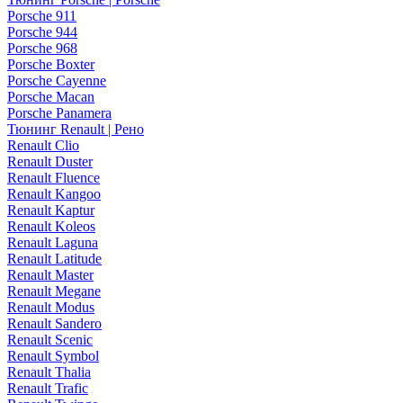
Porsche 911
Porsche 944
Porsche 968
Porsche Boxter
Porsche Cayenne
Porsche Macan
Porsche Panamera
Тюнинг Renault | Рено
Renault Clio
Renault Duster
Renault Fluence
Renault Kangoo
Renault Kaptur
Renault Koleos
Renault Laguna
Renault Latitude
Renault Master
Renault Megane
Renault Modus
Renault Sandero
Renault Scenic
Renault Symbol
Renault Thalia
Renault Trafic