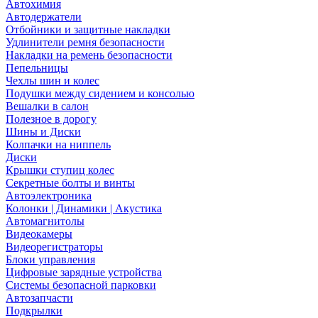
Автохимия
Автодержатели
Отбойники и защитные накладки
Удлинители ремня безопасности
Накладки на ремень безопасности
Пепельницы
Чехлы шин и колес
Подушки между сидением и консолью
Вешалки в салон
Полезное в дорогу
Шины и Диски
Колпачки на ниппель
Диски
Крышки ступиц колес
Секретные болты и винты
Автоэлектроника
Колонки | Динамики | Акустика
Автомагнитолы
Видеокамеры
Видеорегистраторы
Блоки управления
Цифровые зарядные устройства
Системы безопасной парковки
Автозапчасти
Подкрылки