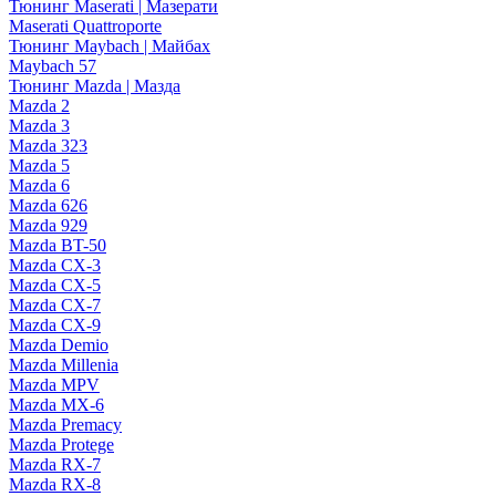
Тюнинг Maserati | Мазерати
Maserati Quattroporte
Тюнинг Maybach | Майбах
Maybach 57
Тюнинг Mazda | Мазда
Mazda 2
Mazda 3
Mazda 323
Mazda 5
Mazda 6
Mazda 626
Mazda 929
Mazda BT-50
Mazda CX-3
Mazda CX-5
Mazda CX-7
Mazda CX-9
Mazda Demio
Mazda Millenia
Mazda MPV
Mazda MX-6
Mazda Premacy
Mazda Protege
Mazda RX-7
Mazda RX-8