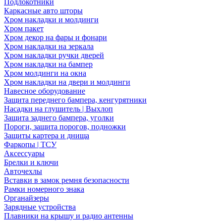
Подлокотники
Каркасные авто шторы
Хром накладки и молдинги
Хром пакет
Хром декор на фары и фонари
Хром накладки на зеркала
Хром накладки ручки дверей
Хром накладки на бампер
Хром молдинги на окна
Хром накладки на двери и молдинги
Навесное оборудование
Защита переднего бампера, кенгурятники
Насадки на глушитель | Выхлоп
Защита заднего бампера, уголки
Пороги, защита порогов, подножки
Защиты картера и днища
Фаркопы | ТСУ
Аксессуары
Брелки и ключи
Авточехлы
Вставки в замок ремня безопасности
Рамки номерного знака
Органайзеры
Зарядные устройства
Плавники на крышу и радио антенны