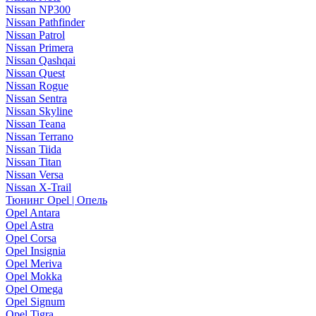
Nissan NP300
Nissan Pathfinder
Nissan Patrol
Nissan Primera
Nissan Qashqai
Nissan Quest
Nissan Rogue
Nissan Sentra
Nissan Skyline
Nissan Teana
Nissan Terrano
Nissan Tiida
Nissan Titan
Nissan Versa
Nissan X-Trail
Тюнинг Opel | Опель
Opel Antara
Opel Astra
Opel Corsa
Opel Insignia
Opel Meriva
Opel Mokka
Opel Omega
Opel Signum
Opel Tigra