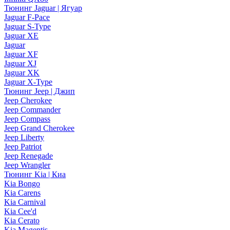
Тюнинг Jaguar | Ягуар
Jaguar F-Pace
Jaguar S-Type
Jaguar XE
Jaguar
Jaguar XF
Jaguar XJ
Jaguar XK
Jaguar X-Type
Тюнинг Jeep | Джип
Jeep Cherokee
Jeep Commander
Jeep Compass
Jeep Grand Cherokee
Jeep Liberty
Jeep Patriot
Jeep Renegade
Jeep Wrangler
Тюнинг Kia | Киа
Kia Bongo
Kia Carens
Kia Carnival
Kia Cee'd
Kia Cerato
Kia Magentis