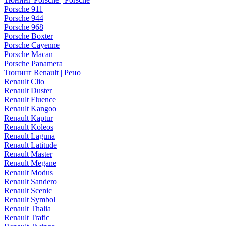
Porsche 911
Porsche 944
Porsche 968
Porsche Boxter
Porsche Cayenne
Porsche Macan
Porsche Panamera
Тюнинг Renault | Рено
Renault Clio
Renault Duster
Renault Fluence
Renault Kangoo
Renault Kaptur
Renault Koleos
Renault Laguna
Renault Latitude
Renault Master
Renault Megane
Renault Modus
Renault Sandero
Renault Scenic
Renault Symbol
Renault Thalia
Renault Trafic