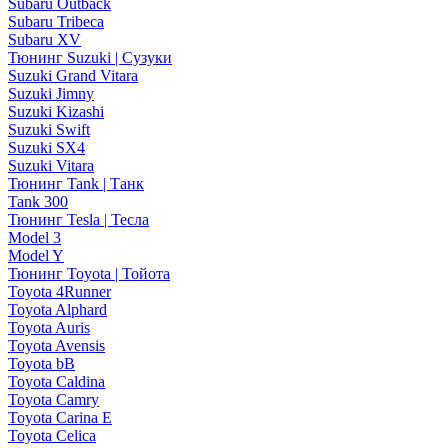
Subaru Outback
Subaru Tribeca
Subaru XV
Тюнинг Suzuki | Сузуки
Suzuki Grand Vitara
Suzuki Jimny
Suzuki Kizashi
Suzuki Swift
Suzuki SX4
Suzuki Vitara
Тюнинг Tank | Танк
Tank 300
Тюнинг Tesla | Тесла
Model 3
Model Y
Тюнинг Toyota | Тойота
Toyota 4Runner
Toyota Alphard
Toyota Auris
Toyota Avensis
Toyota bB
Toyota Caldina
Toyota Camry
Toyota Carina E
Toyota Celica