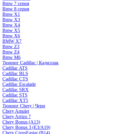
Bmw 7 серия
Bmw 8 серия
Bmw X1
Bmw X3
Bmw X4
Bmw X5
Bmw X6
BMW X7
Bmw Z3
Bmw Z4
Bmw М6
Тюнинг Cadillac | Кадиллак
Cadillac ATS
Cadillac BLS
Cadillac CTS
Cadillac Escalade
Cadillac SRX
Cadillac STS
Cadillac XT5
Тюнинг Chery | Чери
Chery Amulet
Chery Arrizo 7
Chery Bonus (A13)
Chery Bonus 3 (E3/A19)
Chery CrossEastar (B14)