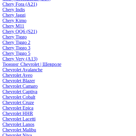
Chery Fora (A21)
Chery Indis
Chery Jaggi
Chery Kimo
Chery M11
Chery QQ6 (S21)
Chery Tiggo
Chery Tiggo 2
Chery Tiggo 3
Chery Tiggo 5
Chery Very (A13)
Тюнинг Chevrolet | Шевроле
Chevrolet Avalanche
Chevrolet Aveo
Chevrolet Blazer
Chevrolet Camaro
Chevrolet Captiva
Chevrolet Cobalt
Chevrolet Cruze
Chevrolet Epica
Chevrolet HHR
Chevrolet Lacetti
Chevrolet Lanos
Chevrolet Malibu
Chevrolet Niva