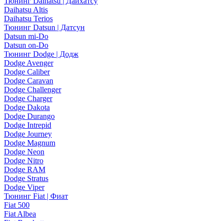
Тюнинг Daihatsu | Дайхатсу
Daihatsu Altis
Daihatsu Terios
Тюнинг Datsun | Датсун
Datsun mi-Do
Datsun on-Do
Тюнинг Dodge | Додж
Dodge Avenger
Dodge Caliber
Dodge Caravan
Dodge Challenger
Dodge Charger
Dodge Dakota
Dodge Durango
Dodge Intrepid
Dodge Journey
Dodge Magnum
Dodge Neon
Dodge Nitro
Dodge RAM
Dodge Stratus
Dodge Viper
Тюнинг Fiat | Фиат
Fiat 500
Fiat Albea