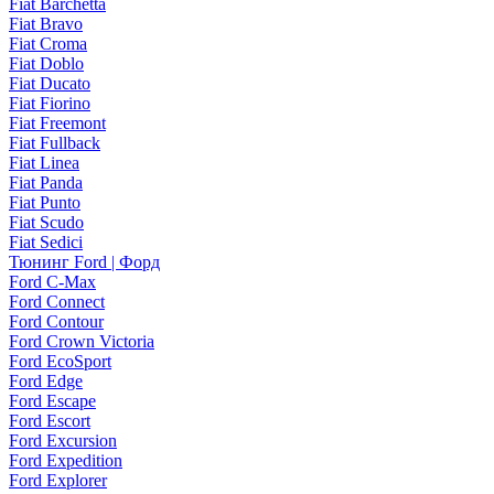
Fiat Barchetta
Fiat Bravo
Fiat Croma
Fiat Doblo
Fiat Ducato
Fiat Fiorino
Fiat Freemont
Fiat Fullback
Fiat Linea
Fiat Panda
Fiat Punto
Fiat Scudo
Fiat Sedici
Тюнинг Ford | Форд
Ford C-Max
Ford Connect
Ford Contour
Ford Crown Victoria
Ford EcoSport
Ford Edge
Ford Escape
Ford Escort
Ford Excursion
Ford Expedition
Ford Explorer