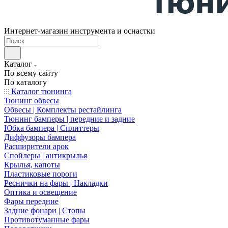
Интернет-магазин инструмента и оснастки
Каталог
По всему сайту
По каталогу
Каталог тюнинга
Тюнинг обвесы
Обвесы | Комплекты рестайлинга
Тюнинг бамперы | передние и задние
Юбка бампера | Сплиттеры
Диффузоры бампера
Расширители арок
Спойлеры | антикрылья
Крылья, капоты
Пластиковые пороги
Реснички на фары | Накладки
Оптика и освещение
Фары передние
Задние фонари | Стопы
Противотуманные фары