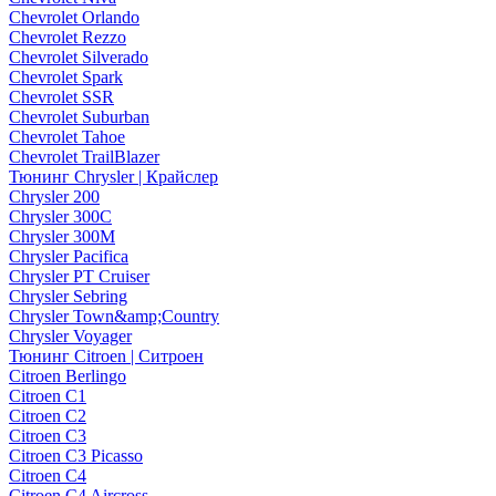
Chevrolet Orlando
Chevrolet Rezzo
Chevrolet Silverado
Chevrolet Spark
Chevrolet SSR
Chevrolet Suburban
Chevrolet Tahoe
Chevrolet TrailBlazer
Тюнинг Chrysler | Крайслер
Chrysler 200
Chrysler 300C
Chrysler 300M
Chrysler Pacifica
Chrysler PT Cruiser
Chrysler Sebring
Chrysler Town&amp;Country
Chrysler Voyager
Тюнинг Citroen | Ситроен
Citroen Berlingo
Citroen C1
Citroen C2
Citroen C3
Citroen C3 Picasso
Citroen C4
Citroen C4 Aircross