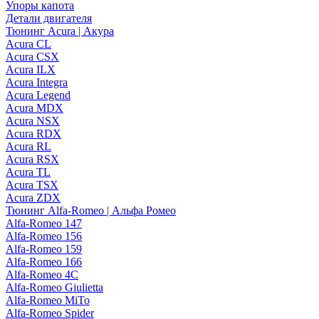
Упоры капота
Детали двигателя
Тюнинг Acura | Акура
Acura CL
Acura CSX
Acura ILX
Acura Integra
Acura Legend
Acura MDX
Acura NSX
Acura RDX
Acura RL
Acura RSX
Acura TL
Acura TSX
Acura ZDX
Тюнинг Alfa-Romeo | Альфа Ромео
Alfa-Romeo 147
Alfa-Romeo 156
Alfa-Romeo 159
Alfa-Romeo 166
Alfa-Romeo 4C
Alfa-Romeo Giulietta
Alfa-Romeo MiTo
Alfa-Romeo Spider