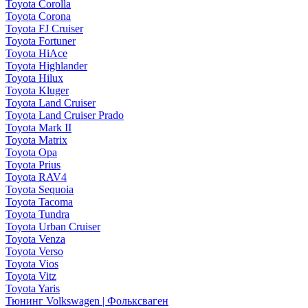
Toyota Corolla
Toyota Corona
Toyota FJ Cruiser
Toyota Fortuner
Toyota HiAce
Toyota Highlander
Toyota Hilux
Toyota Kluger
Toyota Land Cruiser
Toyota Land Cruiser Prado
Toyota Mark II
Toyota Matrix
Toyota Opa
Toyota Prius
Toyota RAV4
Toyota Sequoia
Toyota Tacoma
Toyota Tundra
Toyota Urban Cruiser
Toyota Venza
Toyota Verso
Toyota Vios
Toyota Vitz
Toyota Yaris
Тюнинг Volkswagen | Фольксваген