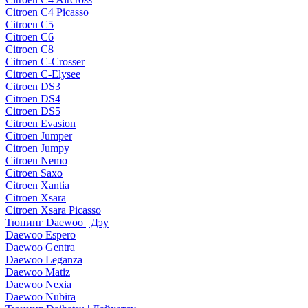
Citroen C4 Picasso
Citroen C5
Citroen C6
Citroen C8
Citroen C-Crosser
Citroen C-Elysee
Citroen DS3
Citroen DS4
Citroen DS5
Citroen Evasion
Citroen Jumper
Citroen Jumpy
Citroen Nemo
Citroen Saxo
Citroen Xantia
Citroen Xsara
Citroen Xsara Picasso
Тюнинг Daewoo | Дэу
Daewoo Espero
Daewoo Gentra
Daewoo Leganza
Daewoo Matiz
Daewoo Nexia
Daewoo Nubira