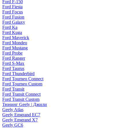
Ford F-150
Ford Fiesta
Ford Focus
Ford Fusion
Ford Galaxy
Ford Ka
Ford Kuga
Ford Maverick
Ford Mondeo
Ford Mustang
Ford Probe
Ford Ranger
Ford S-Max
Ford Taurus
Ford Thunderbird
Ford Tourneo Connect
Ford Tourneo Custom
Ford Transit
Ford Transit Connect
Ford Transit Custom
Тюнинг Geely | Джили
Geely Atlas
Geely Emgrand EC7
Geely Emgrand X7
Geely GC6