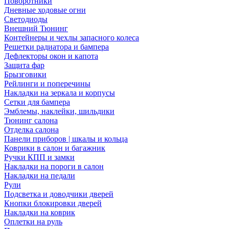
Поворотники
Дневные ходовые огни
Светодиоды
Внешний Тюнинг
Контейнеры и чехлы запасного колеса
Решетки радиатора и бампера
Дефлекторы окон и капота
Защита фар
Брызговики
Рейлинги и поперечины
Накладки на зеркала и корпусы
Сетки для бампера
Эмблемы, наклейки, шильдики
Тюнинг салона
Отделка салона
Панели приборов | шкалы и кольца
Коврики в салон и багажник
Ручки КПП и замки
Накладки на пороги в салон
Накладки на педали
Рули
Подсветка и доводчики дверей
Кнопки блокировки дверей
Накладки на коврик
Оплетки на руль