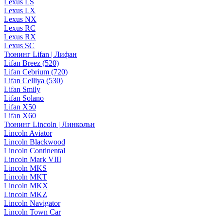
Lexus LS
Lexus LX
Lexus NX
Lexus RC
Lexus RX
Lexus SC
Тюнинг Lifan | Лифан
Lifan Breez (520)
Lifan Cebrium (720)
Lifan Celliya (530)
Lifan Smily
Lifan Solano
Lifan X50
Lifan X60
Тюнинг Lincoln | Линкольн
Lincoln Aviator
Lincoln Blackwood
Lincoln Continental
Lincoln Mark VIII
Lincoln MKS
Lincoln MKT
Lincoln MKX
Lincoln MKZ
Lincoln Navigator
Lincoln Town Car