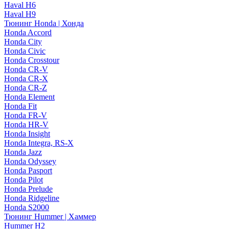
Haval H6
Haval H9
Тюнинг Honda | Хонда
Honda Accord
Honda City
Honda Civic
Honda Crosstour
Honda CR-V
Honda CR-X
Honda CR-Z
Honda Element
Honda Fit
Honda FR-V
Honda HR-V
Honda Insight
Honda Integra, RS-X
Honda Jazz
Honda Odyssey
Honda Pasport
Honda Pilot
Honda Prelude
Honda Ridgeline
Honda S2000
Тюнинг Hummer | Хаммер
Hummer H2