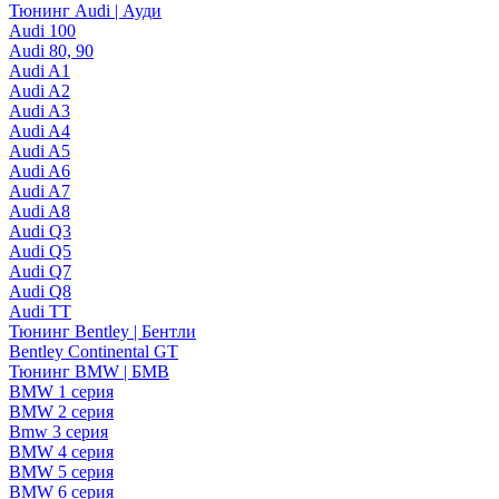
Тюнинг Audi | Ауди
Audi 100
Audi 80, 90
Audi A1
Audi A2
Audi A3
Audi A4
Audi A5
Audi A6
Audi A7
Audi A8
Audi Q3
Audi Q5
Audi Q7
Audi Q8
Audi TT
Тюнинг Bentley | Бентли
Bentley Continental GT
Тюнинг BMW | БМВ
BMW 1 серия
BMW 2 серия
Bmw 3 серия
BMW 4 серия
BMW 5 серия
BMW 6 серия