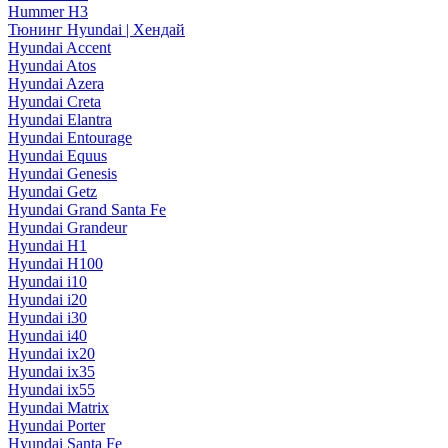
Hummer H3
Тюнинг Hyundai | Хендай
Hyundai Accent
Hyundai Atos
Hyundai Azera
Hyundai Creta
Hyundai Elantra
Hyundai Entourage
Hyundai Equus
Hyundai Genesis
Hyundai Getz
Hyundai Grand Santa Fe
Hyundai Grandeur
Hyundai H1
Hyundai H100
Hyundai i10
Hyundai i20
Hyundai i30
Hyundai i40
Hyundai ix20
Hyundai ix35
Hyundai ix55
Hyundai Matrix
Hyundai Porter
Hyundai Santa Fe