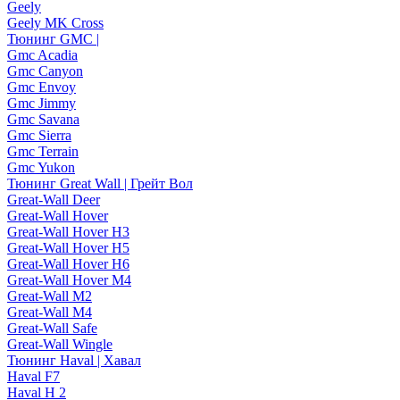
Geely
Geely MK Cross
Тюнинг GMC |
Gmc Acadia
Gmc Canyon
Gmc Envoy
Gmc Jimmy
Gmc Savana
Gmc Sierra
Gmc Terrain
Gmc Yukon
Тюнинг Great Wall | Грейт Вол
Great-Wall Deer
Great-Wall Hover
Great-Wall Hover H3
Great-Wall Hover H5
Great-Wall Hover H6
Great-Wall Hover M4
Great-Wall M2
Great-Wall M4
Great-Wall Safe
Great-Wall Wingle
Тюнинг Haval | Хавал
Haval F7
Haval H 2