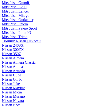
Mitsubishi Grandis
Mitsubishi L200
Mitsubishi Lancer
Mitsubishi Mirage
Mitsubishi Outlander
Mitsubishi Pajero
Mitsubishi Pajero Sport
Mitsubishi Pinin IO
Mitsubishi Triton
Тюнинг Nissan | Ниссан
Nissan 240SX
Nissan 300ZX
Nissan 350Z
Nissan Almera
Nissan Almera Classic
Nissan Altima
Nissan Armada
Nissan Cube
Nissan GT-R
Nissan Juke
Nissan Maxima
Nissan Micra
Nissan Murano
Nissan Navara
Nissan Note