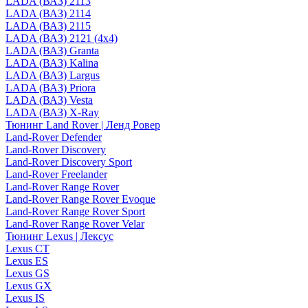
LADA (ВАЗ) 2113
LADA (ВАЗ) 2114
LADA (ВАЗ) 2115
LADA (ВАЗ) 2121 (4x4)
LADA (ВАЗ) Granta
LADA (ВАЗ) Kalina
LADA (ВАЗ) Largus
LADA (ВАЗ) Priora
LADA (ВАЗ) Vesta
LADA (ВАЗ) X-Ray
Тюнинг Land Rover | Ленд Ровер
Land-Rover Defender
Land-Rover Discovery
Land-Rover Discovery Sport
Land-Rover Freelander
Land-Rover Range Rover
Land-Rover Range Rover Evoque
Land-Rover Range Rover Sport
Land-Rover Range Rover Velar
Тюнинг Lexus | Лексус
Lexus CT
Lexus ES
Lexus GS
Lexus GX
Lexus IS