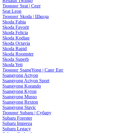
Renault Twingo
Тюнинг Seat | Сеат
Seat Leon
Тюнинг Skoda | Шкода
Skoda Fabia
Skoda Favorit
Skoda Felicia
Skoda Kodiaq
Skoda Octavia
Skoda Rapid
Skoda Roomster
Skoda Superb
Skoda Yeti
Тюнинг SsangYong | Санг Енг
Ssangyong Actyon
Ssangyong Actyon Sport
Ssangyong Korando
Ssangyong Kyron
Ssangyong Musso
Ssangyong Rexton
Ssangyong Stavic
Тюнинг Subaru | Субару
Subaru Forester
Subaru Impreza
Subaru Legacy