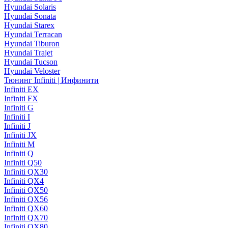
Hyundai Solaris
Hyundai Sonata
Hyundai Starex
Hyundai Terracan
Hyundai Tiburon
Hyundai Trajet
Hyundai Tucson
Hyundai Veloster
Тюнинг Infiniti | Инфинити
Infiniti EX
Infiniti FX
Infiniti G
Infiniti I
Infiniti J
Infiniti JX
Infiniti M
Infiniti Q
Infiniti Q50
Infiniti QX30
Infiniti QX4
Infiniti QX50
Infiniti QX56
Infiniti QX60
Infiniti QX70
Infiniti QX80