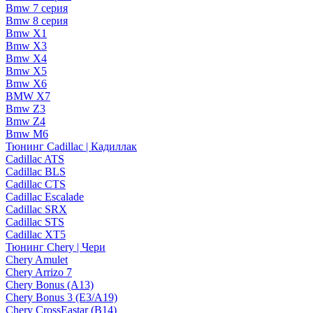
Bmw 7 серия
Bmw 8 серия
Bmw X1
Bmw X3
Bmw X4
Bmw X5
Bmw X6
BMW X7
Bmw Z3
Bmw Z4
Bmw М6
Тюнинг Cadillac | Кадиллак
Cadillac ATS
Cadillac BLS
Cadillac CTS
Cadillac Escalade
Cadillac SRX
Cadillac STS
Cadillac XT5
Тюнинг Chery | Чери
Chery Amulet
Chery Arrizo 7
Chery Bonus (A13)
Chery Bonus 3 (E3/A19)
Chery CrossEastar (B14)