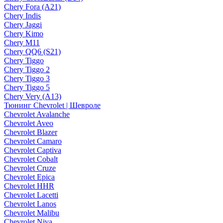
Chery Fora (A21)
Chery Indis
Chery Jaggi
Chery Kimo
Chery M11
Chery QQ6 (S21)
Chery Tiggo
Chery Tiggo 2
Chery Tiggo 3
Chery Tiggo 5
Chery Very (A13)
Тюнинг Chevrolet | Шевроле
Chevrolet Avalanche
Chevrolet Aveo
Chevrolet Blazer
Chevrolet Camaro
Chevrolet Captiva
Chevrolet Cobalt
Chevrolet Cruze
Chevrolet Epica
Chevrolet HHR
Chevrolet Lacetti
Chevrolet Lanos
Chevrolet Malibu
Chevrolet Niva