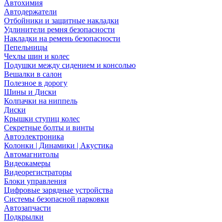
Автохимия
Автодержатели
Отбойники и защитные накладки
Удлинители ремня безопасности
Накладки на ремень безопасности
Пепельницы
Чехлы шин и колес
Подушки между сидением и консолью
Вешалки в салон
Полезное в дорогу
Шины и Диски
Колпачки на ниппель
Диски
Крышки ступиц колес
Секретные болты и винты
Автоэлектроника
Колонки | Динамики | Акустика
Автомагнитолы
Видеокамеры
Видеорегистраторы
Блоки управления
Цифровые зарядные устройства
Системы безопасной парковки
Автозапчасти
Подкрылки