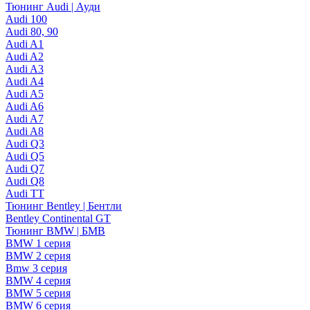
Тюнинг Audi | Ауди
Audi 100
Audi 80, 90
Audi A1
Audi A2
Audi A3
Audi A4
Audi A5
Audi A6
Audi A7
Audi A8
Audi Q3
Audi Q5
Audi Q7
Audi Q8
Audi TT
Тюнинг Bentley | Бентли
Bentley Continental GT
Тюнинг BMW | БМВ
BMW 1 серия
BMW 2 серия
Bmw 3 серия
BMW 4 серия
BMW 5 серия
BMW 6 серия