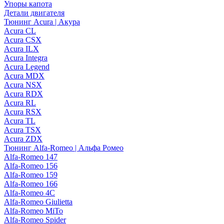
Упоры капота
Детали двигателя
Тюнинг Acura | Акура
Acura CL
Acura CSX
Acura ILX
Acura Integra
Acura Legend
Acura MDX
Acura NSX
Acura RDX
Acura RL
Acura RSX
Acura TL
Acura TSX
Acura ZDX
Тюнинг Alfa-Romeo | Альфа Ромео
Alfa-Romeo 147
Alfa-Romeo 156
Alfa-Romeo 159
Alfa-Romeo 166
Alfa-Romeo 4C
Alfa-Romeo Giulietta
Alfa-Romeo MiTo
Alfa-Romeo Spider