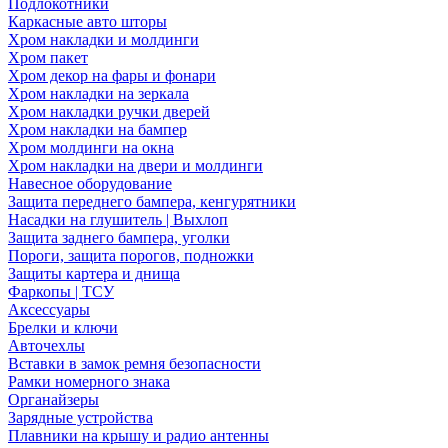
Подлокотники
Каркасные авто шторы
Хром накладки и молдинги
Хром пакет
Хром декор на фары и фонари
Хром накладки на зеркала
Хром накладки ручки дверей
Хром накладки на бампер
Хром молдинги на окна
Хром накладки на двери и молдинги
Навесное оборудование
Защита переднего бампера, кенгурятники
Насадки на глушитель | Выхлоп
Защита заднего бампера, уголки
Пороги, защита порогов, подножки
Защиты картера и днища
Фаркопы | ТСУ
Аксессуары
Брелки и ключи
Авточехлы
Вставки в замок ремня безопасности
Рамки номерного знака
Органайзеры
Зарядные устройства
Плавники на крышу и радио антенны