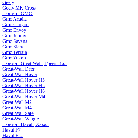
Geely
Geely MK Cross
Тюнинг GMC |
Gmc Acadia
Gmc Canyon
Gmc Envoy
Gmc Jimmy
Gmc Savana
Gmc Sierra
Gmc Terrain
Gmc Yukon
Тюнинг Great Wall | Грейт Вол
Great-Wall Deer
Great-Wall Hover
Great-Wall Hover H3
Great-Wall Hover H5
Great-Wall Hover H6
Great-Wall Hover M4
Great-Wall M2
Great-Wall M4
Great-Wall Safe
Great-Wall Wingle
Тюнинг Haval | Хавал
Haval F7
Haval H 2