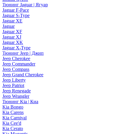
Тюнинг Jaguar | Ягуар
Jaguar F-Pace
Jaguar S-Type
Jaguar XE
Jaguar
Jaguar XF
Jaguar XJ
Jaguar XK
Jaguar X-Type
Тюнинг Jeep | Джип
Jeep Cherokee
Jeep Commander
Jeep Compass
Jeep Grand Cherokee
Jeep Liberty
Jeep Patriot
Jeep Renegade
Jeep Wrangler
Тюнинг Kia | Киа
Kia Bongo
Kia Carens
Kia Carnival
Kia Cee'd
Kia Cerato
Kia Magentis