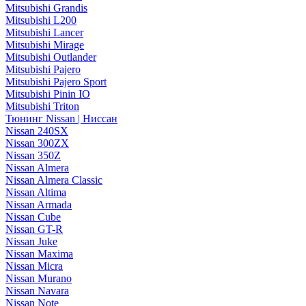
Mitsubishi Grandis
Mitsubishi L200
Mitsubishi Lancer
Mitsubishi Mirage
Mitsubishi Outlander
Mitsubishi Pajero
Mitsubishi Pajero Sport
Mitsubishi Pinin IO
Mitsubishi Triton
Тюнинг Nissan | Ниссан
Nissan 240SX
Nissan 300ZX
Nissan 350Z
Nissan Almera
Nissan Almera Classic
Nissan Altima
Nissan Armada
Nissan Cube
Nissan GT-R
Nissan Juke
Nissan Maxima
Nissan Micra
Nissan Murano
Nissan Navara
Nissan Note