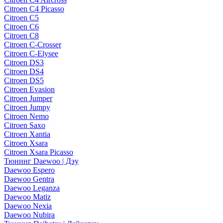
Citroen C4 Picasso
Citroen C5
Citroen C6
Citroen C8
Citroen C-Crosser
Citroen C-Elysee
Citroen DS3
Citroen DS4
Citroen DS5
Citroen Evasion
Citroen Jumper
Citroen Jumpy
Citroen Nemo
Citroen Saxo
Citroen Xantia
Citroen Xsara
Citroen Xsara Picasso
Тюнинг Daewoo | Дэу
Daewoo Espero
Daewoo Gentra
Daewoo Leganza
Daewoo Matiz
Daewoo Nexia
Daewoo Nubira