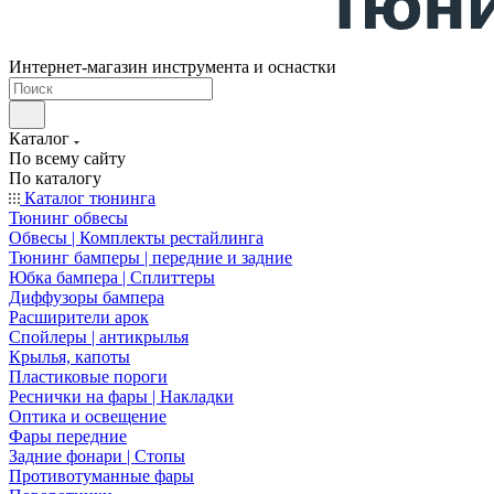
Интернет-магазин инструмента и оснастки
Каталог
По всему сайту
По каталогу
Каталог тюнинга
Тюнинг обвесы
Обвесы | Комплекты рестайлинга
Тюнинг бамперы | передние и задние
Юбка бампера | Сплиттеры
Диффузоры бампера
Расширители арок
Спойлеры | антикрылья
Крылья, капоты
Пластиковые пороги
Реснички на фары | Накладки
Оптика и освещение
Фары передние
Задние фонари | Стопы
Противотуманные фары