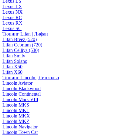
Lexus LS
Lexus LX
Lexus NX
Lexus RC
Lexus RX
Lexus SC
Тюнинг Lifan | Лифан
Lifan Breez (520)
Lifan Cebrium (720)
Lifan Celliya (530)
Lifan Smily
Lifan Solano
Lifan X50
Lifan X60
Тюнинг Lincoln | Линкольн
Lincoln Aviator
Lincoln Blackwood
Lincoln Continental
Lincoln Mark VIII
Lincoln MKS
Lincoln MKT
Lincoln MKX
Lincoln MKZ
Lincoln Navigator
Lincoln Town Car