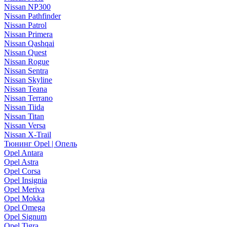
Nissan NP300
Nissan Pathfinder
Nissan Patrol
Nissan Primera
Nissan Qashqai
Nissan Quest
Nissan Rogue
Nissan Sentra
Nissan Skyline
Nissan Teana
Nissan Terrano
Nissan Tiida
Nissan Titan
Nissan Versa
Nissan X-Trail
Тюнинг Opel | Опель
Opel Antara
Opel Astra
Opel Corsa
Opel Insignia
Opel Meriva
Opel Mokka
Opel Omega
Opel Signum
Opel Tigra