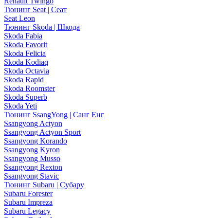
Renault Twingo
Тюнинг Seat | Сеат
Seat Leon
Тюнинг Skoda | Шкода
Skoda Fabia
Skoda Favorit
Skoda Felicia
Skoda Kodiaq
Skoda Octavia
Skoda Rapid
Skoda Roomster
Skoda Superb
Skoda Yeti
Тюнинг SsangYong | Санг Енг
Ssangyong Actyon
Ssangyong Actyon Sport
Ssangyong Korando
Ssangyong Kyron
Ssangyong Musso
Ssangyong Rexton
Ssangyong Stavic
Тюнинг Subaru | Субару
Subaru Forester
Subaru Impreza
Subaru Legacy