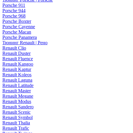
Porsche 911
Porsche 944
Porsche 968
Porsche Boxter
Porsche Cayenne
Porsche Macan
Porsche Panamera
Тюнинг Renault | Рено
Renault Clio
Renault Duster
Renault Fluence
Renault Kangoo
Renault Kaptur
Renault Koleos
Renault Laguna
Renault Latitude
Renault Master
Renault Megane
Renault Modus
Renault Sandero
Renault Scenic
Renault Symbol
Renault Thalia
Renault Trafic