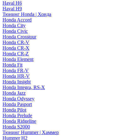
Haval H6
Haval H9
Тюнинг Honda | Хонда
Honda Accord
Honda City
Honda Civic
Honda Crosstour
Honda CR-V
Honda CR-X
Honda CR-Z
Honda Element
Honda Fit
Honda FR-V
Honda HR-V
Honda Insight
Honda Integra, RS-X
Honda Jazz
Honda Odyssey
Honda Pasport
Honda Pilot
Honda Prelude
Honda Ridgeline
Honda S2000
Тюнинг Hummer | Хаммер
Hummer H2