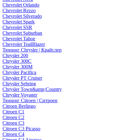
Chevrolet Orlando
Chevrolet Rezzo
Chevrolet Silverado
Chevrolet Spark
Chevrolet SSR
Chevrolet Suburban
Chevrolet Tahoe
Chevrolet TrailBlazer
Тюнинг Chrysler | Крайслер
Chrysler 200
Chrysler 300C
Chrysler 300M
Chrysler Pacifica
Chrysler PT Cruiser
Chrysler Sebring
Chrysler Town&amp;Country
Chrysler Voyager
Тюнинг Citroen | Ситроен
Citroen Berlingo
Citroen C1
Citroen C2
Citroen C3
Citroen C3 Picasso
Citroen C4
Citroen C4 Aircross