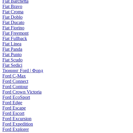
Fiat Barchetta
Fiat Bravo
Fiat Croma
Fiat Doblo
Fiat Ducato
Fiat Fiorino
Fiat Freemont
Fiat Fullback
Fiat Linea
Fiat Panda
Fiat Punto
Fiat Scudo
Fiat Sedici
Тюнинг Ford | Форд
Ford C-Max
Ford Connect
Ford Contour
Ford Crown Victoria
Ford EcoSport
Ford Edge
Ford Escape
Ford Escort
Ford Excursion
Ford Expedition
Ford Explorer