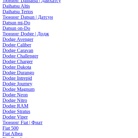
Тюнинг Daihatsu | Дайхатсу
Daihatsu Altis
Daihatsu Terios
Тюнинг Datsun | Датсун
Datsun mi-Do
Datsun on-Do
Тюнинг Dodge | Додж
Dodge Avenger
Dodge Caliber
Dodge Caravan
Dodge Challenger
Dodge Charger
Dodge Dakota
Dodge Durango
Dodge Intrepid
Dodge Journey
Dodge Magnum
Dodge Neon
Dodge Nitro
Dodge RAM
Dodge Stratus
Dodge Viper
Тюнинг Fiat | Фиат
Fiat 500
Fiat Albea