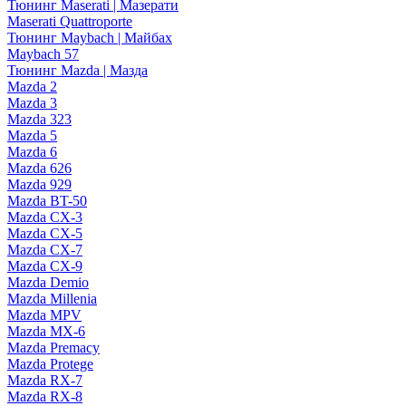
Тюнинг Maserati | Мазерати
Maserati Quattroporte
Тюнинг Maybach | Майбах
Maybach 57
Тюнинг Mazda | Мазда
Mazda 2
Mazda 3
Mazda 323
Mazda 5
Mazda 6
Mazda 626
Mazda 929
Mazda BT-50
Mazda CX-3
Mazda CX-5
Mazda CX-7
Mazda CX-9
Mazda Demio
Mazda Millenia
Mazda MPV
Mazda MX-6
Mazda Premacy
Mazda Protege
Mazda RX-7
Mazda RX-8