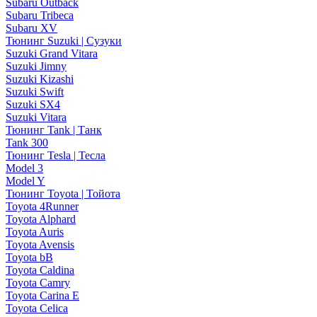
Subaru Outback
Subaru Tribeca
Subaru XV
Тюнинг Suzuki | Сузуки
Suzuki Grand Vitara
Suzuki Jimny
Suzuki Kizashi
Suzuki Swift
Suzuki SX4
Suzuki Vitara
Тюнинг Tank | Танк
Tank 300
Тюнинг Tesla | Тесла
Model 3
Model Y
Тюнинг Toyota | Тойота
Toyota 4Runner
Toyota Alphard
Toyota Auris
Toyota Avensis
Toyota bB
Toyota Caldina
Toyota Camry
Toyota Carina E
Toyota Celica