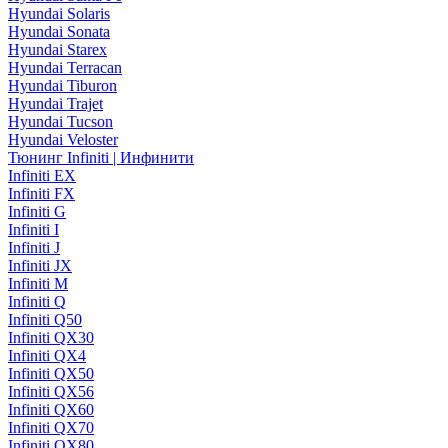
Hyundai Solaris
Hyundai Sonata
Hyundai Starex
Hyundai Terracan
Hyundai Tiburon
Hyundai Trajet
Hyundai Tucson
Hyundai Veloster
Тюнинг Infiniti | Инфинити
Infiniti EX
Infiniti FX
Infiniti G
Infiniti I
Infiniti J
Infiniti JX
Infiniti M
Infiniti Q
Infiniti Q50
Infiniti QX30
Infiniti QX4
Infiniti QX50
Infiniti QX56
Infiniti QX60
Infiniti QX70
Infiniti QX80