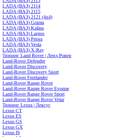
LADA (ВАЗ) 2113
LADA (ВАЗ) 2114
LADA (ВАЗ) 2115
LADA (ВАЗ) 2121 (4x4)
LADA (ВАЗ) Granta
LADA (ВАЗ) Kalina
LADA (ВАЗ) Largus
LADA (ВАЗ) Priora
LADA (ВАЗ) Vesta
LADA (ВАЗ) X-Ray
Тюнинг Land Rover | Ленд Ровер
Land-Rover Defender
Land-Rover Discovery
Land-Rover Discovery Sport
Land-Rover Freelander
Land-Rover Range Rover
Land-Rover Range Rover Evoque
Land-Rover Range Rover Sport
Land-Rover Range Rover Velar
Тюнинг Lexus | Лексус
Lexus CT
Lexus ES
Lexus GS
Lexus GX
Lexus IS