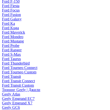
Ford F-150
Ford Fiesta
Ford Focus
Ford Fusion
Ford Galaxy
Ford Ka
Ford Kuga
Ford Maverick
Ford Mondeo
Ford Mustang
Ford Probe
Ford Ranger
Ford S-Max
Ford Taurus
Ford Thunderbird
Ford Tourneo Connect
Ford Tourneo Custom
Ford Transit
Ford Transit Connect
Ford Transit Custom
Тюнинг Geely | Джили
Geely Atlas
Geely Emgrand EC7
Geely Emgrand X7
Geely GC6