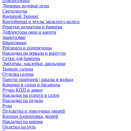
Поворотники
Дневные ходовые огни
Светодиоды
Внешний Тюнинг
Контейнеры и чехлы запасного колеса
Решетки радиатора и бампера
Дефлекторы окон и капота
Защита фар
Брызговики
Рейлинги и поперечины
Накладки на зеркала и корпусы
Сетки для бампера
Эмблемы, наклейки, шильдики
Тюнинг салона
Отделка салона
Панели приборов | шкалы и кольца
Коврики в салон и багажник
Ручки КПП и замки
Накладки на пороги в салон
Накладки на педали
Рули
Подсветка и доводчики дверей
Кнопки блокировки дверей
Накладки на коврик
Оплетки на руль