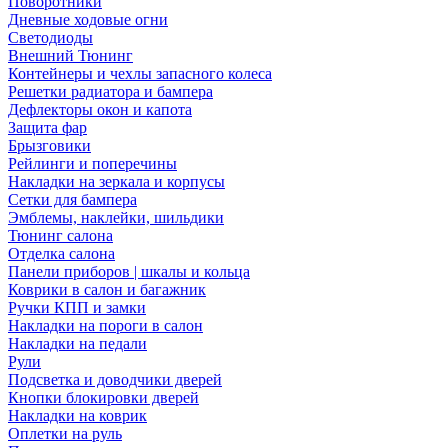
Поворотники
Дневные ходовые огни
Светодиоды
Внешний Тюнинг
Контейнеры и чехлы запасного колеса
Решетки радиатора и бампера
Дефлекторы окон и капота
Защита фар
Брызговики
Рейлинги и поперечины
Накладки на зеркала и корпусы
Сетки для бампера
Эмблемы, наклейки, шильдики
Тюнинг салона
Отделка салона
Панели приборов | шкалы и кольца
Коврики в салон и багажник
Ручки КПП и замки
Накладки на пороги в салон
Накладки на педали
Рули
Подсветка и доводчики дверей
Кнопки блокировки дверей
Накладки на коврик
Оплетки на руль