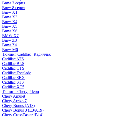
Bmw 7 серия
Bmw 8 серия
Bmw X1
Bmw X3
Bmw X4
Bmw X5
Bmw X6
BMW X7
Bmw Z3
Bmw Z4
Bmw М6
Тюнинг Cadillac | Кадиллак
Cadillac ATS
Cadillac BLS
Cadillac CTS
Cadillac Escalade
Cadillac SRX
Cadillac STS
Cadillac XT5
Тюнинг Chery | Чери
Chery Amulet
Chery Arrizo 7
Chery Bonus (A13)
Chery Bonus 3 (E3/A19)
Chery CrossEastar (B14)