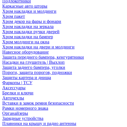
Подлокотники
Каркасные авто шторы
Хром накладки и молдинги
Хром пакет
Хром декор на фары и фонари
Хром накладки на зеркала
Хром накладки ручки дверей
Хром накладки на бампер
Хром молдинги на окна
Хром накладки на двери и молдинги
Навесное оборудование
Защита переднего бампера, кенгурятники
Насадки на глушитель | Выхлоп
Защита заднего бампера, уголки
Пороги, защита порогов, подножки
Защиты картера и днища
Фаркопы | ТСУ
Аксессуары
Брелки и ключи
Авточехлы
Вставки в замок ремня безопасности
Рамки номерного знака
Органайзеры
Зарядные устройства
Плавники на крышу и радио антенны