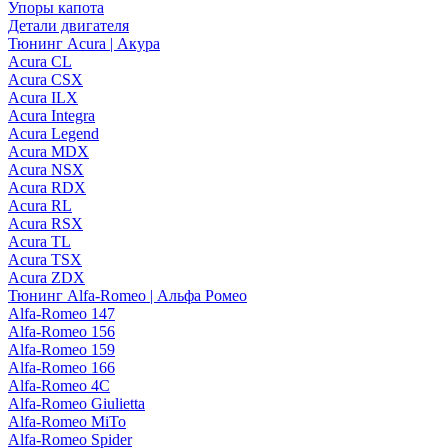
Упоры капота
Детали двигателя
Тюнинг Acura | Акура
Acura CL
Acura CSX
Acura ILX
Acura Integra
Acura Legend
Acura MDX
Acura NSX
Acura RDX
Acura RL
Acura RSX
Acura TL
Acura TSX
Acura ZDX
Тюнинг Alfa-Romeo | Альфа Ромео
Alfa-Romeo 147
Alfa-Romeo 156
Alfa-Romeo 159
Alfa-Romeo 166
Alfa-Romeo 4C
Alfa-Romeo Giulietta
Alfa-Romeo MiTo
Alfa-Romeo Spider