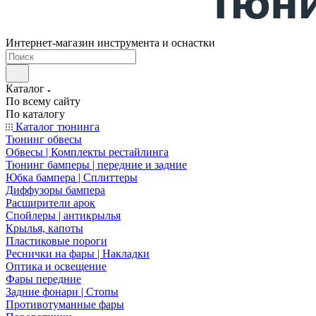
Интернет-магазин инструмента и оснастки
Каталог
По всему сайту
По каталогу
Каталог тюнинга
Тюнинг обвесы
Обвесы | Комплекты рестайлинга
Тюнинг бамперы | передние и задние
Юбка бампера | Сплиттеры
Диффузоры бампера
Расширители арок
Спойлеры | антикрылья
Крылья, капоты
Пластиковые пороги
Реснички на фары | Накладки
Оптика и освещение
Фары передние
Задние фонари | Стопы
Противотуманные фары