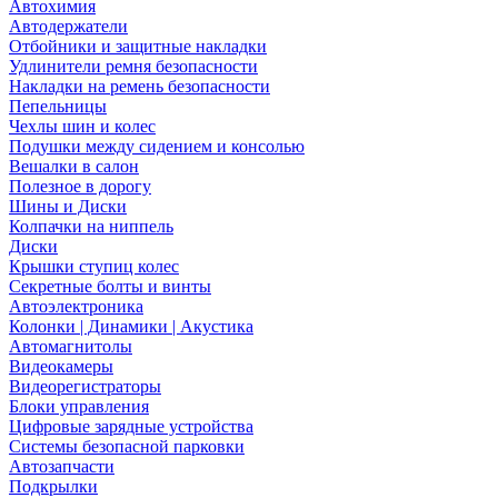
Автохимия
Автодержатели
Отбойники и защитные накладки
Удлинители ремня безопасности
Накладки на ремень безопасности
Пепельницы
Чехлы шин и колес
Подушки между сидением и консолью
Вешалки в салон
Полезное в дорогу
Шины и Диски
Колпачки на ниппель
Диски
Крышки ступиц колес
Секретные болты и винты
Автоэлектроника
Колонки | Динамики | Акустика
Автомагнитолы
Видеокамеры
Видеорегистраторы
Блоки управления
Цифровые зарядные устройства
Системы безопасной парковки
Автозапчасти
Подкрылки