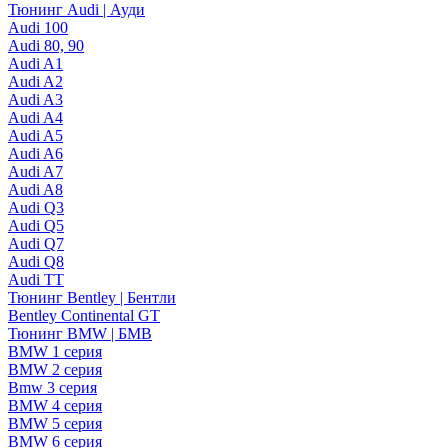
Тюнинг Audi | Ауди
Audi 100
Audi 80, 90
Audi A1
Audi A2
Audi A3
Audi A4
Audi A5
Audi A6
Audi A7
Audi A8
Audi Q3
Audi Q5
Audi Q7
Audi Q8
Audi TT
Тюнинг Bentley | Бентли
Bentley Continental GT
Тюнинг BMW | БМВ
BMW 1 серия
BMW 2 серия
Bmw 3 серия
BMW 4 серия
BMW 5 серия
BMW 6 серия