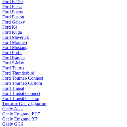
Ford F-150
Ford Fiesta
Ford Focus
Ford Fusion
Ford Galaxy
Ford Ka
Ford Kuga
Ford Maverick
Ford Mondeo
Ford Mustang
Ford Probe
Ford Ranger
Ford S-Max
Ford Taurus
Ford Thunderbird
Ford Tourneo Connect
Ford Tourneo Custom
Ford Transit
Ford Transit Connect
Ford Transit Custom
Тюнинг Geely | Джили
Geely Atlas
Geely Emgrand EC7
Geely Emgrand X7
Geely GC6