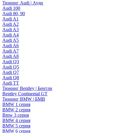
Тюнинг Audi | Ауди
Audi 100
Audi 80, 90
Audi A1
Audi A2
Audi A3
Audi A4
Audi A5
Audi A6
Audi A7
Audi A8
Audi Q3
Audi Q5
Audi Q7
Audi Q8
Audi TT
Тюнинг Bentley | Бентли
Bentley Continental GT
Тюнинг BMW | БМВ
BMW 1 серия
BMW 2 серия
Bmw 3 серия
BMW 4 серия
BMW 5 серия
BMW 6 серия