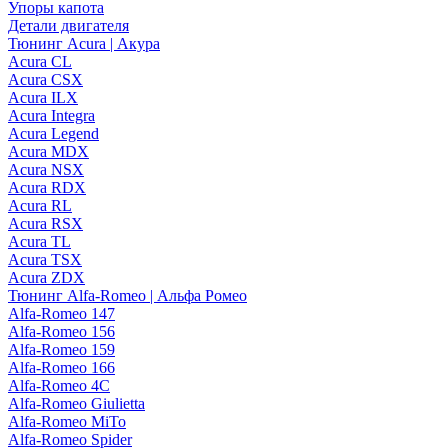
Упоры капота
Детали двигателя
Тюнинг Acura | Акура
Acura CL
Acura CSX
Acura ILX
Acura Integra
Acura Legend
Acura MDX
Acura NSX
Acura RDX
Acura RL
Acura RSX
Acura TL
Acura TSX
Acura ZDX
Тюнинг Alfa-Romeo | Альфа Ромео
Alfa-Romeo 147
Alfa-Romeo 156
Alfa-Romeo 159
Alfa-Romeo 166
Alfa-Romeo 4C
Alfa-Romeo Giulietta
Alfa-Romeo MiTo
Alfa-Romeo Spider