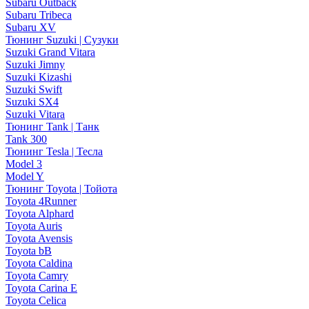
Subaru Outback
Subaru Tribeca
Subaru XV
Тюнинг Suzuki | Сузуки
Suzuki Grand Vitara
Suzuki Jimny
Suzuki Kizashi
Suzuki Swift
Suzuki SX4
Suzuki Vitara
Тюнинг Tank | Танк
Tank 300
Тюнинг Tesla | Тесла
Model 3
Model Y
Тюнинг Toyota | Тойота
Toyota 4Runner
Toyota Alphard
Toyota Auris
Toyota Avensis
Toyota bB
Toyota Caldina
Toyota Camry
Toyota Carina E
Toyota Celica