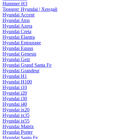
Hummer H3
Тюнинг Hyundai | Хендай
Hyundai Accent
Hyundai Atos
Hyundai Azera
Hyundai Creta
Hyundai Elantra
Hyundai Entourage
Hyundai Equus
Hyundai Genesis
Hyundai Getz
Hyundai Grand Santa Fe
Hyundai Grandeur
Hyundai H1
Hyundai H100
Hyundai i10
Hyundai i20
Hyundai i30
Hyundai i40
Hyundai ix20
Hyundai ix35
Hyundai ix55
Hyundai Matrix
Hyundai Porter
Hyundai Santa Fe