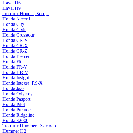
Haval H6
Haval H9
Тюнинг Honda | Хонда
Honda Accord
Honda City
Honda Civic
Honda Crosstour
Honda CR-V
Honda CR-X
Honda CR-Z
Honda Element
Honda Fit
Honda FR-V
Honda HR-V
Honda Insight
Honda Integra, RS-X
Honda Jazz
Honda Odyssey
Honda Pasport
Honda Pilot
Honda Prelude
Honda Ridgeline
Honda S2000
Тюнинг Hummer | Хаммер
Hummer H2