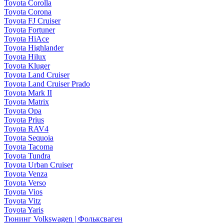
Toyota Corolla
Toyota Corona
Toyota FJ Cruiser
Toyota Fortuner
Toyota HiAce
Toyota Highlander
Toyota Hilux
Toyota Kluger
Toyota Land Cruiser
Toyota Land Cruiser Prado
Toyota Mark II
Toyota Matrix
Toyota Opa
Toyota Prius
Toyota RAV4
Toyota Sequoia
Toyota Tacoma
Toyota Tundra
Toyota Urban Cruiser
Toyota Venza
Toyota Verso
Toyota Vios
Toyota Vitz
Toyota Yaris
Тюнинг Volkswagen | Фольксваген