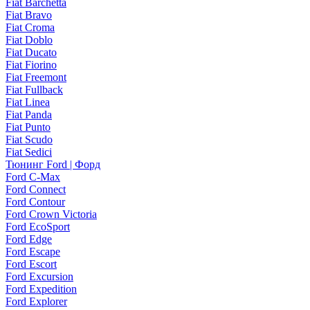
Fiat Barchetta
Fiat Bravo
Fiat Croma
Fiat Doblo
Fiat Ducato
Fiat Fiorino
Fiat Freemont
Fiat Fullback
Fiat Linea
Fiat Panda
Fiat Punto
Fiat Scudo
Fiat Sedici
Тюнинг Ford | Форд
Ford C-Max
Ford Connect
Ford Contour
Ford Crown Victoria
Ford EcoSport
Ford Edge
Ford Escape
Ford Escort
Ford Excursion
Ford Expedition
Ford Explorer