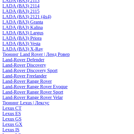
LADA (ВАЗ) 2113
LADA (ВАЗ) 2114
LADA (ВАЗ) 2115
LADA (ВАЗ) 2121 (4x4)
LADA (ВАЗ) Granta
LADA (ВАЗ) Kalina
LADA (ВАЗ) Largus
LADA (ВАЗ) Priora
LADA (ВАЗ) Vesta
LADA (ВАЗ) X-Ray
Тюнинг Land Rover | Ленд Ровер
Land-Rover Defender
Land-Rover Discovery
Land-Rover Discovery Sport
Land-Rover Freelander
Land-Rover Range Rover
Land-Rover Range Rover Evoque
Land-Rover Range Rover Sport
Land-Rover Range Rover Velar
Тюнинг Lexus | Лексус
Lexus CT
Lexus ES
Lexus GS
Lexus GX
Lexus IS