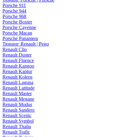
Porsche 911
Porsche 944
Porsche 968
Porsche Boxter
Porsche Cayenne
Porsche Macan
Porsche Panamera
Тюнинг Renault | Рено
Renault Clio
Renault Duster
Renault Fluence
Renault Kangoo
Renault Kaptur
Renault Koleos
Renault Laguna
Renault Latitude
Renault Master
Renault Megane
Renault Modus
Renault Sandero
Renault Scenic
Renault Symbol
Renault Thalia
Renault Trafic