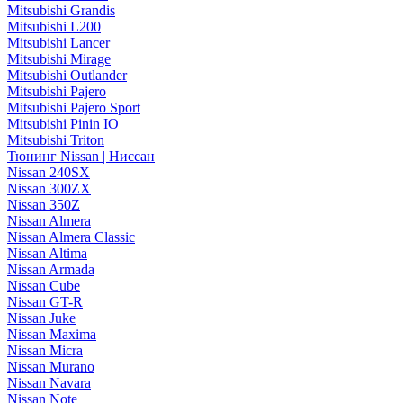
Mitsubishi Grandis
Mitsubishi L200
Mitsubishi Lancer
Mitsubishi Mirage
Mitsubishi Outlander
Mitsubishi Pajero
Mitsubishi Pajero Sport
Mitsubishi Pinin IO
Mitsubishi Triton
Тюнинг Nissan | Ниссан
Nissan 240SX
Nissan 300ZX
Nissan 350Z
Nissan Almera
Nissan Almera Classic
Nissan Altima
Nissan Armada
Nissan Cube
Nissan GT-R
Nissan Juke
Nissan Maxima
Nissan Micra
Nissan Murano
Nissan Navara
Nissan Note