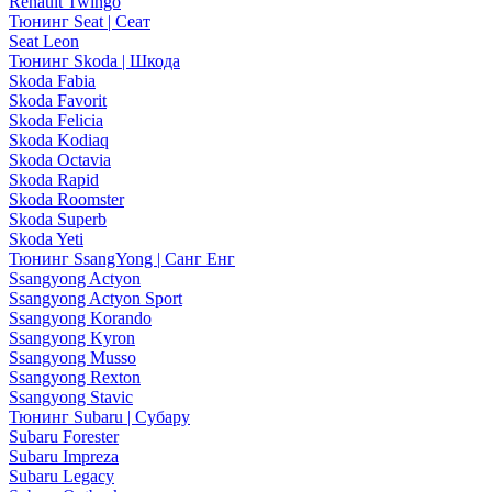
Renault Twingo
Тюнинг Seat | Сеат
Seat Leon
Тюнинг Skoda | Шкода
Skoda Fabia
Skoda Favorit
Skoda Felicia
Skoda Kodiaq
Skoda Octavia
Skoda Rapid
Skoda Roomster
Skoda Superb
Skoda Yeti
Тюнинг SsangYong | Санг Енг
Ssangyong Actyon
Ssangyong Actyon Sport
Ssangyong Korando
Ssangyong Kyron
Ssangyong Musso
Ssangyong Rexton
Ssangyong Stavic
Тюнинг Subaru | Субару
Subaru Forester
Subaru Impreza
Subaru Legacy