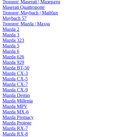
Тюнинг Maserati | Мазерати
Maserati Quattroporte
Тюнинг Maybach | Майбах
Maybach 57
Тюнинг Mazda | Мазда
Mazda 2
Mazda 3
Mazda 323
Mazda 5
Mazda 6
Mazda 626
Mazda 929
Mazda BT-50
Mazda CX-3
Mazda CX-5
Mazda CX-7
Mazda CX-9
Mazda Demio
Mazda Millenia
Mazda MPV
Mazda MX-6
Mazda Premacy
Mazda Protege
Mazda RX-7
Mazda RX-8