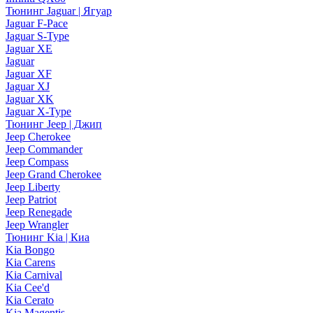
Тюнинг Jaguar | Ягуар
Jaguar F-Pace
Jaguar S-Type
Jaguar XE
Jaguar
Jaguar XF
Jaguar XJ
Jaguar XK
Jaguar X-Type
Тюнинг Jeep | Джип
Jeep Cherokee
Jeep Commander
Jeep Compass
Jeep Grand Cherokee
Jeep Liberty
Jeep Patriot
Jeep Renegade
Jeep Wrangler
Тюнинг Kia | Киа
Kia Bongo
Kia Carens
Kia Carnival
Kia Cee'd
Kia Cerato
Kia Magentis