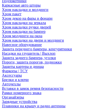
Подлокотники
Каркасные авто шторы
Хром накладки и молдинги
Хром пакет
Хром декор на фары и фонари
Хром накладки на зеркала
Хром накладки ручки дверей
Хром накладки на бампер
Хром молдинги на окна
Хром накладки на двери и молдинги
Навесное оборудование
Защита переднего бампера, кенгурятники
Насадки на глушитель | Выхлоп
Защита заднего бампера, уголки
Пороги, защита порогов, подножки
Защиты картера и днища
Фаркопы | ТСУ
Аксессуары
Брелки и ключи
Авточехлы
Вставки в замок ремня безопасности
Рамки номерного знака
Органайзеры
Зарядные устройства
Плавники на крышу и радио антенны