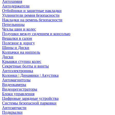
Автохимия
Автодержатели
Отбойники и защитные накладки
Удлинители ремня безопасности
Накладки на ремень безопасности
Пепельницы
Чехлы шин и колес
Подушки между сидением и консолью
Вешалки в салон
Полезное в дорогу
Шины и Диски
Колпачки на ниппель
Диски
Крышки ступиц колес
Секретные болты и винты
Автоэлектроника
Колонки | Динамики | Акустика
Автомагнитолы
Видеокамеры
Видеорегистраторы
Блоки управления
Цифровые зарядные устройства
Системы безопасной парковки
Автозапчасти
Подкрылки