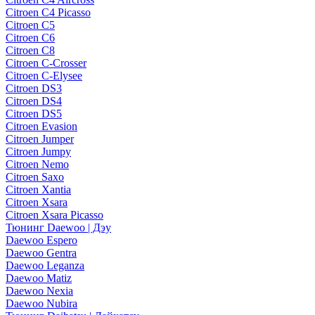
Citroen C4 Picasso
Citroen C5
Citroen C6
Citroen C8
Citroen C-Crosser
Citroen C-Elysee
Citroen DS3
Citroen DS4
Citroen DS5
Citroen Evasion
Citroen Jumper
Citroen Jumpy
Citroen Nemo
Citroen Saxo
Citroen Xantia
Citroen Xsara
Citroen Xsara Picasso
Тюнинг Daewoo | Дэу
Daewoo Espero
Daewoo Gentra
Daewoo Leganza
Daewoo Matiz
Daewoo Nexia
Daewoo Nubira