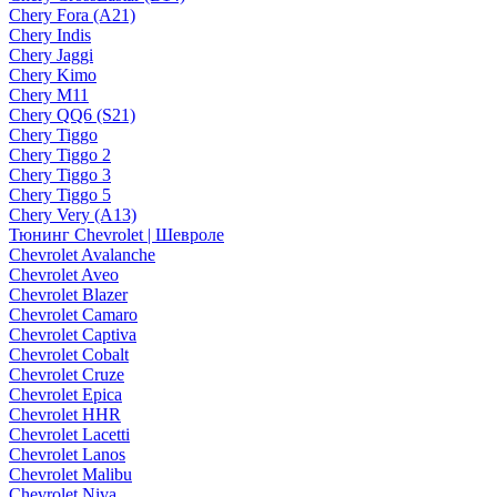
Chery Fora (A21)
Chery Indis
Chery Jaggi
Chery Kimo
Chery M11
Chery QQ6 (S21)
Chery Tiggo
Chery Tiggo 2
Chery Tiggo 3
Chery Tiggo 5
Chery Very (A13)
Тюнинг Chevrolet | Шевроле
Chevrolet Avalanche
Chevrolet Aveo
Chevrolet Blazer
Chevrolet Camaro
Chevrolet Captiva
Chevrolet Cobalt
Chevrolet Cruze
Chevrolet Epica
Chevrolet HHR
Chevrolet Lacetti
Chevrolet Lanos
Chevrolet Malibu
Chevrolet Niva