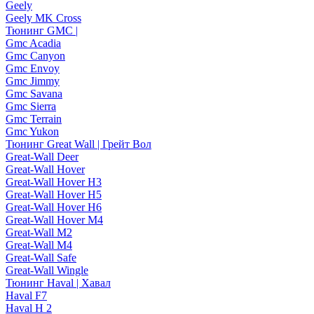
Geely
Geely MK Cross
Тюнинг GMC |
Gmc Acadia
Gmc Canyon
Gmc Envoy
Gmc Jimmy
Gmc Savana
Gmc Sierra
Gmc Terrain
Gmc Yukon
Тюнинг Great Wall | Грейт Вол
Great-Wall Deer
Great-Wall Hover
Great-Wall Hover H3
Great-Wall Hover H5
Great-Wall Hover H6
Great-Wall Hover M4
Great-Wall M2
Great-Wall M4
Great-Wall Safe
Great-Wall Wingle
Тюнинг Haval | Хавал
Haval F7
Haval H 2