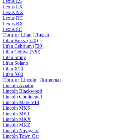
Lexus LS
Lexus LX
Lexus NX
Lexus RC
Lexus RX
Lexus SC
Тюнинг Lifan | Лифан
Lifan Breez (520)
Lifan Cebrium (720)
Lifan Celliya (530)
Lifan Smily
Lifan Solano
Lifan X50
Lifan X60
Тюнинг Lincoln | Линкольн
Lincoln Aviator
Lincoln Blackwood
Lincoln Continental
Lincoln Mark VIII
Lincoln MKS
Lincoln MKT
Lincoln MKX
Lincoln MKZ
Lincoln Navigator
Lincoln Town Car