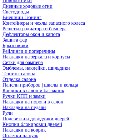
Поворотники
Дневные ходовые огни
Светодиоды
Внешний Тюнинг
Контейнеры и чехлы запасного колеса
Решетки радиатора и бампера
Дефлекторы окон и капота
Защита фар
Брызговики
Рейлинги и поперечины
Накладки на зеркала и корпусы
Сетки для бампера
Эмблемы, наклейки, шильдики
Тюнинг салона
Отделка салона
Панели приборов | шкалы и кольца
Коврики в салон и багажник
Ручки КПП и замки
Накладки на пороги в салон
Накладки на педали
Рули
Подсветка и доводчики дверей
Кнопки блокировки дверей
Накладки на коврик
Оплетки на руль