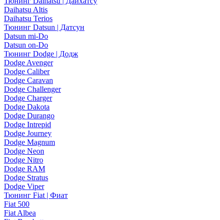
Тюнинг Daihatsu | Дайхатсу
Daihatsu Altis
Daihatsu Terios
Тюнинг Datsun | Датсун
Datsun mi-Do
Datsun on-Do
Тюнинг Dodge | Додж
Dodge Avenger
Dodge Caliber
Dodge Caravan
Dodge Challenger
Dodge Charger
Dodge Dakota
Dodge Durango
Dodge Intrepid
Dodge Journey
Dodge Magnum
Dodge Neon
Dodge Nitro
Dodge RAM
Dodge Stratus
Dodge Viper
Тюнинг Fiat | Фиат
Fiat 500
Fiat Albea