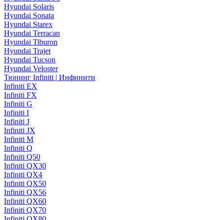
Hyundai Solaris
Hyundai Sonata
Hyundai Starex
Hyundai Terracan
Hyundai Tiburon
Hyundai Trajet
Hyundai Tucson
Hyundai Veloster
Тюнинг Infiniti | Инфинити
Infiniti EX
Infiniti FX
Infiniti G
Infiniti I
Infiniti J
Infiniti JX
Infiniti M
Infiniti Q
Infiniti Q50
Infiniti QX30
Infiniti QX4
Infiniti QX50
Infiniti QX56
Infiniti QX60
Infiniti QX70
Infiniti QX80