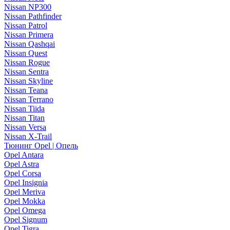
Nissan NP300
Nissan Pathfinder
Nissan Patrol
Nissan Primera
Nissan Qashqai
Nissan Quest
Nissan Rogue
Nissan Sentra
Nissan Skyline
Nissan Teana
Nissan Terrano
Nissan Tiida
Nissan Titan
Nissan Versa
Nissan X-Trail
Тюнинг Opel | Опель
Opel Antara
Opel Astra
Opel Corsa
Opel Insignia
Opel Meriva
Opel Mokka
Opel Omega
Opel Signum
Opel Tigra