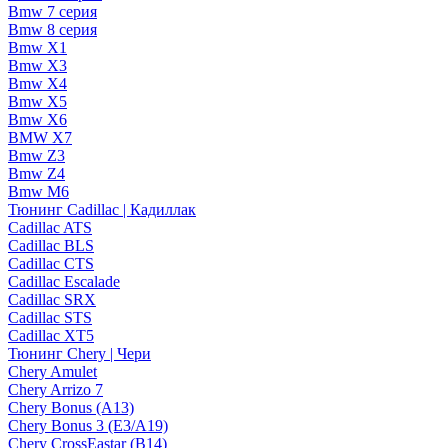
Bmw 7 серия
Bmw 8 серия
Bmw X1
Bmw X3
Bmw X4
Bmw X5
Bmw X6
BMW X7
Bmw Z3
Bmw Z4
Bmw М6
Тюнинг Cadillac | Кадиллак
Cadillac ATS
Cadillac BLS
Cadillac CTS
Cadillac Escalade
Cadillac SRX
Cadillac STS
Cadillac XT5
Тюнинг Chery | Чери
Chery Amulet
Chery Arrizo 7
Chery Bonus (A13)
Chery Bonus 3 (E3/A19)
Chery CrossEastar (B14)