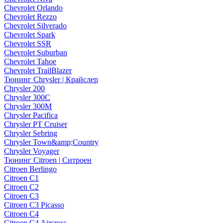
Chevrolet Orlando
Chevrolet Rezzo
Chevrolet Silverado
Chevrolet Spark
Chevrolet SSR
Chevrolet Suburban
Chevrolet Tahoe
Chevrolet TrailBlazer
Тюнинг Chrysler | Крайслер
Chrysler 200
Chrysler 300C
Chrysler 300M
Chrysler Pacifica
Chrysler PT Cruiser
Chrysler Sebring
Chrysler Town&amp;Country
Chrysler Voyager
Тюнинг Citroen | Ситроен
Citroen Berlingo
Citroen C1
Citroen C2
Citroen C3
Citroen C3 Picasso
Citroen C4
Citroen C4 Aircross