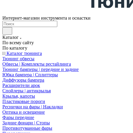
Интернет-магазин инструмента и оснастки
Каталог
По всему сайту
По каталогу
Каталог тюнинга
Тюнинг обвесы
Обвесы | Комплекты рестайлинга
Тюнинг бамперы | передние и задние
Юбка бампера | Сплиттеры
Диффузоры бампера
Расширители арок
Спойлеры | антикрылья
Крылья, капоты
Пластиковые пороги
Реснички на фары | Накладки
Оптика и освещение
Фары передние
Задние фонари | Стопы
Противотуманные фары