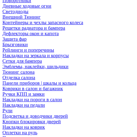
Поворотники
Дневные ходовые огни
Светодиоды
Внешний Тюнинг
Контейнеры и чехлы запасного колеса
Решетки радиатора и бампера
Дефлекторы окон и капота
Защита фар
Брызговики
Рейлинги и поперечины
Накладки на зеркала и корпусы
Сетки для бампера
Эмблемы, наклейки, шильдики
Тюнинг салона
Отделка салона
Панели приборов | шкалы и кольца
Коврики в салон и багажник
Ручки КПП и замки
Накладки на пороги в салон
Накладки на педали
Рули
Подсветка и доводчики дверей
Кнопки блокировки дверей
Накладки на коврик
Оплетки на руль