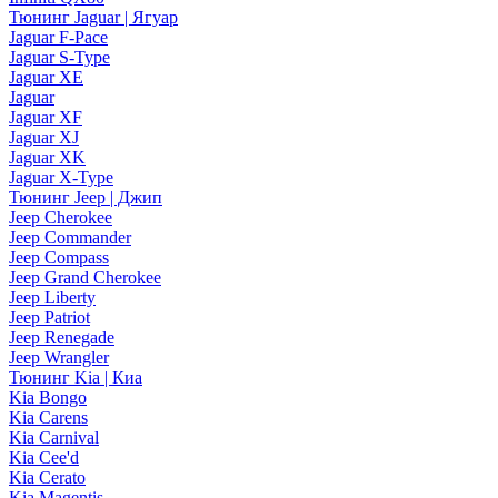
Тюнинг Jaguar | Ягуар
Jaguar F-Pace
Jaguar S-Type
Jaguar XE
Jaguar
Jaguar XF
Jaguar XJ
Jaguar XK
Jaguar X-Type
Тюнинг Jeep | Джип
Jeep Cherokee
Jeep Commander
Jeep Compass
Jeep Grand Cherokee
Jeep Liberty
Jeep Patriot
Jeep Renegade
Jeep Wrangler
Тюнинг Kia | Киа
Kia Bongo
Kia Carens
Kia Carnival
Kia Cee'd
Kia Cerato
Kia Magentis