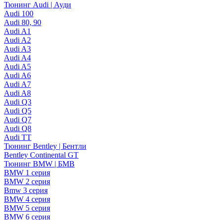
Тюнинг Audi | Ауди
Audi 100
Audi 80, 90
Audi A1
Audi A2
Audi A3
Audi A4
Audi A5
Audi A6
Audi A7
Audi A8
Audi Q3
Audi Q5
Audi Q7
Audi Q8
Audi TT
Тюнинг Bentley | Бентли
Bentley Continental GT
Тюнинг BMW | БМВ
BMW 1 серия
BMW 2 серия
Bmw 3 серия
BMW 4 серия
BMW 5 серия
BMW 6 серия