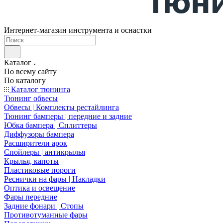
Интернет-магазин инструмента и оснастки
Каталог
По всему сайту
По каталогу
Каталог тюнинга
Тюнинг обвесы
Обвесы | Комплекты рестайлинга
Тюнинг бамперы | передние и задние
Юбка бампера | Сплиттеры
Диффузоры бампера
Расширители арок
Спойлеры | антикрылья
Крылья, капоты
Пластиковые пороги
Реснички на фары | Накладки
Оптика и освещение
Фары передние
Задние фонари | Стопы
Противотуманные фары