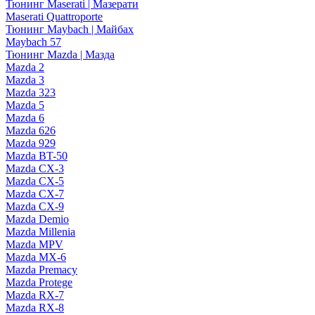
Тюнинг Maserati | Мазерати
Maserati Quattroporte
Тюнинг Maybach | Майбах
Maybach 57
Тюнинг Mazda | Мазда
Mazda 2
Mazda 3
Mazda 323
Mazda 5
Mazda 6
Mazda 626
Mazda 929
Mazda BT-50
Mazda CX-3
Mazda CX-5
Mazda CX-7
Mazda CX-9
Mazda Demio
Mazda Millenia
Mazda MPV
Mazda MX-6
Mazda Premacy
Mazda Protege
Mazda RX-7
Mazda RX-8