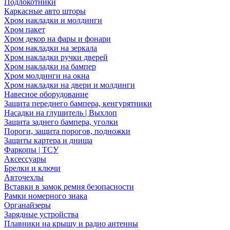
Подлокотники
Каркасные авто шторы
Хром накладки и молдинги
Хром пакет
Хром декор на фары и фонари
Хром накладки на зеркала
Хром накладки ручки дверей
Хром накладки на бампер
Хром молдинги на окна
Хром накладки на двери и молдинги
Навесное оборудование
Защита переднего бампера, кенгурятники
Насадки на глушитель | Выхлоп
Защита заднего бампера, уголки
Пороги, защита порогов, подножки
Защиты картера и днища
Фаркопы | ТСУ
Аксессуары
Брелки и ключи
Авточехлы
Вставки в замок ремня безопасности
Рамки номерного знака
Органайзеры
Зарядные устройства
Плавники на крышу и радио антенны