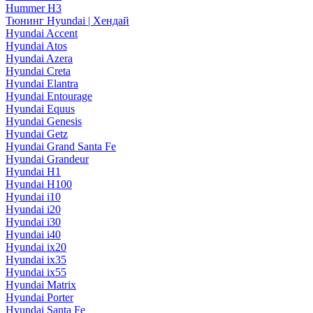
Hummer H3
Тюнинг Hyundai | Хендай
Hyundai Accent
Hyundai Atos
Hyundai Azera
Hyundai Creta
Hyundai Elantra
Hyundai Entourage
Hyundai Equus
Hyundai Genesis
Hyundai Getz
Hyundai Grand Santa Fe
Hyundai Grandeur
Hyundai H1
Hyundai H100
Hyundai i10
Hyundai i20
Hyundai i30
Hyundai i40
Hyundai ix20
Hyundai ix35
Hyundai ix55
Hyundai Matrix
Hyundai Porter
Hyundai Santa Fe