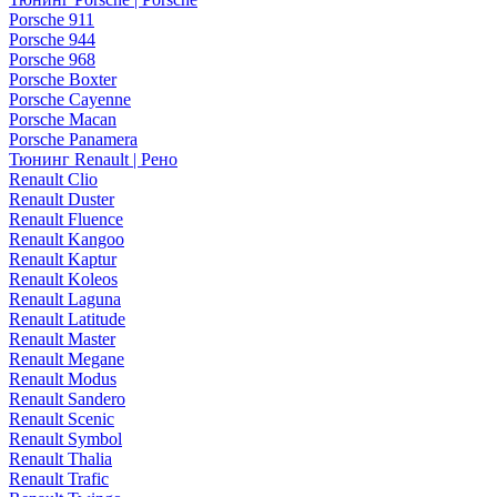
Porsche 911
Porsche 944
Porsche 968
Porsche Boxter
Porsche Cayenne
Porsche Macan
Porsche Panamera
Тюнинг Renault | Рено
Renault Clio
Renault Duster
Renault Fluence
Renault Kangoo
Renault Kaptur
Renault Koleos
Renault Laguna
Renault Latitude
Renault Master
Renault Megane
Renault Modus
Renault Sandero
Renault Scenic
Renault Symbol
Renault Thalia
Renault Trafic