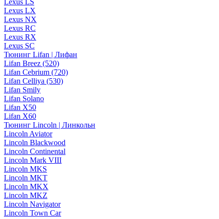
Lexus LS
Lexus LX
Lexus NX
Lexus RC
Lexus RX
Lexus SC
Тюнинг Lifan | Лифан
Lifan Breez (520)
Lifan Cebrium (720)
Lifan Celliya (530)
Lifan Smily
Lifan Solano
Lifan X50
Lifan X60
Тюнинг Lincoln | Линкольн
Lincoln Aviator
Lincoln Blackwood
Lincoln Continental
Lincoln Mark VIII
Lincoln MKS
Lincoln MKT
Lincoln MKX
Lincoln MKZ
Lincoln Navigator
Lincoln Town Car