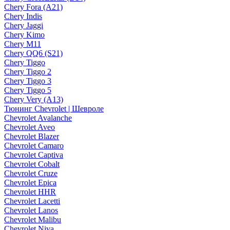
Chery Fora (A21)
Chery Indis
Chery Jaggi
Chery Kimo
Chery M11
Chery QQ6 (S21)
Chery Tiggo
Chery Tiggo 2
Chery Tiggo 3
Chery Tiggo 5
Chery Very (A13)
Тюнинг Chevrolet | Шевроле
Chevrolet Avalanche
Chevrolet Aveo
Chevrolet Blazer
Chevrolet Camaro
Chevrolet Captiva
Chevrolet Cobalt
Chevrolet Cruze
Chevrolet Epica
Chevrolet HHR
Chevrolet Lacetti
Chevrolet Lanos
Chevrolet Malibu
Chevrolet Niva