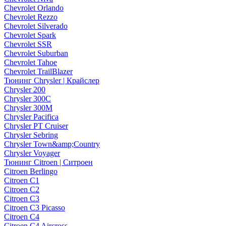
Chevrolet Orlando
Chevrolet Rezzo
Chevrolet Silverado
Chevrolet Spark
Chevrolet SSR
Chevrolet Suburban
Chevrolet Tahoe
Chevrolet TrailBlazer
Тюнинг Chrysler | Крайслер
Chrysler 200
Chrysler 300C
Chrysler 300M
Chrysler Pacifica
Chrysler PT Cruiser
Chrysler Sebring
Chrysler Town&amp;Country
Chrysler Voyager
Тюнинг Citroen | Ситроен
Citroen Berlingo
Citroen C1
Citroen C2
Citroen C3
Citroen C3 Picasso
Citroen C4
Citroen C4 Aircross