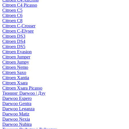
Citroen C4 Picasso
Citroen C5
Citroen C6
Citroen C8
Citroen C-Crosser
Citroen C-Elysee
Citroen DS3
Citroen DS4
Citroen DS5
Citroen Evasion
Citroen Jumper
Citroen Jumpy
Citroen Nemo
Citroen Saxo
Citroen Xantia
Citroen Xsara
Citroen Xsara Picasso
Тюнинг Daewoo | Дэу
Daewoo Espero
Daewoo Gentra
Daewoo Leganza
Daewoo Matiz
Daewoo Nexia
Daewoo Nubira