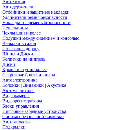
Автохимия
Автодержатели
Отбойники и защитные накладки
Удлинители ремня безопасности
Накладки на ремень безопасности
Пепельницы
Чехлы шин и колес
Подушки между сидением и консолью
Вешалки в салон
Полезное в дорогу
Шины и Диски
Колпачки на ниппель
Диски
Крышки ступиц колес
Секретные болты и винты
Автоэлектроника
Колонки | Динамики | Акустика
Автомагнитолы
Видеокамеры
Видеорегистраторы
Блоки управления
Цифровые зарядные устройства
Системы безопасной парковки
Автозапчасти
Подкрылки