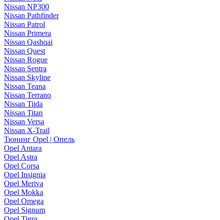
Nissan NP300
Nissan Pathfinder
Nissan Patrol
Nissan Primera
Nissan Qashqai
Nissan Quest
Nissan Rogue
Nissan Sentra
Nissan Skyline
Nissan Teana
Nissan Terrano
Nissan Tiida
Nissan Titan
Nissan Versa
Nissan X-Trail
Тюнинг Opel | Опель
Opel Antara
Opel Astra
Opel Corsa
Opel Insignia
Opel Meriva
Opel Mokka
Opel Omega
Opel Signum
Opel Tigra