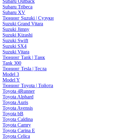
Subaru Outback
Subaru Tribeca
Subaru XV
Тюнинг Suzuki | Сузуки
Suzuki Grand Vitara
Suzuki Jimny
Suzuki Kizashi
Suzuki Swift
Suzuki SX4
Suzuki Vitara
Тюнинг Tank | Танк
Tank 300
Тюнинг Tesla | Тесла
Model 3
Model Y
Тюнинг Toyota | Тойота
Toyota 4Runner
Toyota Alphard
Toyota Auris
Toyota Avensis
Toyota bB
Toyota Caldina
Toyota Camry
Toyota Carina E
Toyota Celica