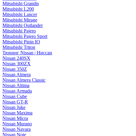
Mitsubishi Grandis
Mitsubishi L200
Mitsubishi Lancer
Mitsubishi Mirage
Mitsubishi Outlander
Mitsubishi Pajero
Mitsubishi Pajero Sport
Mitsubishi Pinin IO
Mitsubishi Triton
Тюнинг Nissan | Ниссан
Nissan 240SX
Nissan 300ZX
Nissan 350Z
Nissan Almera
Nissan Almera Classic
Nissan Altima
Nissan Armada
Nissan Cube
Nissan GT-R
Nissan Juke
Nissan Maxima
Nissan Micra
Nissan Murano
Nissan Navara
Nissan Note