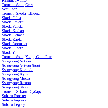
Renault Twingo
Тюнинг Seat | Сеат
Seat Leon
Тюнинг Skoda | Шкода
Skoda Fabia
Skoda Favorit
Skoda Felicia
Skoda Kodiaq
Skoda Octavia
Skoda Rapid
Skoda Roomster
Skoda Superb
Skoda Yeti
Тюнинг SsangYong | Санг Енг
Ssangyong Actyon
Ssangyong Actyon Sport
Ssangyong Korando
Ssangyong Kyron
Ssangyong Musso
Ssangyong Rexton
Ssangyong Stavic
Тюнинг Subaru | Субару
Subaru Forester
Subaru Impreza
Subaru Legacy