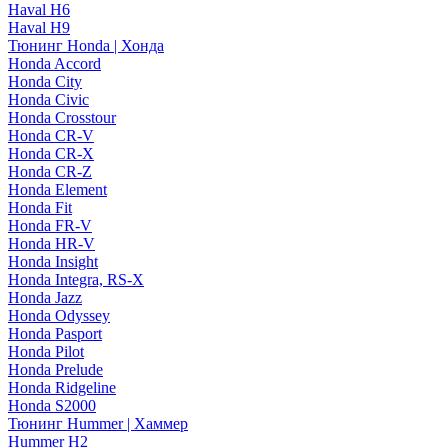
Haval H6
Haval H9
Тюнинг Honda | Хонда
Honda Accord
Honda City
Honda Civic
Honda Crosstour
Honda CR-V
Honda CR-X
Honda CR-Z
Honda Element
Honda Fit
Honda FR-V
Honda HR-V
Honda Insight
Honda Integra, RS-X
Honda Jazz
Honda Odyssey
Honda Pasport
Honda Pilot
Honda Prelude
Honda Ridgeline
Honda S2000
Тюнинг Hummer | Хаммер
Hummer H2