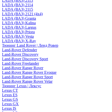
LADA (ВАЗ) 2113
LADA (ВАЗ) 2114
LADA (ВАЗ) 2115
LADA (ВАЗ) 2121 (4x4)
LADA (ВАЗ) Granta
LADA (ВАЗ) Kalina
LADA (ВАЗ) Largus
LADA (ВАЗ) Priora
LADA (ВАЗ) Vesta
LADA (ВАЗ) X-Ray
Тюнинг Land Rover | Ленд Ровер
Land-Rover Defender
Land-Rover Discovery
Land-Rover Discovery Sport
Land-Rover Freelander
Land-Rover Range Rover
Land-Rover Range Rover Evoque
Land-Rover Range Rover Sport
Land-Rover Range Rover Velar
Тюнинг Lexus | Лексус
Lexus CT
Lexus ES
Lexus GS
Lexus GX
Lexus IS