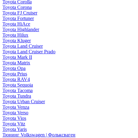
Toyota Corolla
Toyota Corona
Toyota FJ Cruiser
Toyota Fortuner
Toyota HiAce
Toyota Highlander
Toyota Hilux
Toyota Kluger
Toyota Land Cruiser
Toyota Land Cruiser Prado
Toyota Mark II
Toyota Matrix
Toyota Opa
Toyota Prius
Toyota RAV4
Toyota Sequoia
Toyota Tacoma
Toyota Tundra
Toyota Urban Cruiser
Toyota Venza
Toyota Verso
Toyota Vios
Toyota Vitz
Toyota Yaris
Тюнинг Volkswagen | Фольксваген