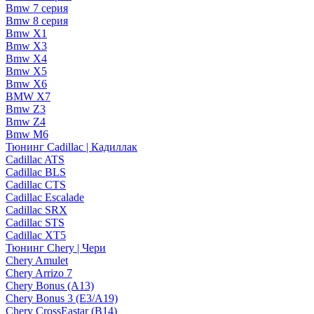
Bmw 7 серия
Bmw 8 серия
Bmw X1
Bmw X3
Bmw X4
Bmw X5
Bmw X6
BMW X7
Bmw Z3
Bmw Z4
Bmw М6
Тюнинг Cadillac | Кадиллак
Cadillac ATS
Cadillac BLS
Cadillac CTS
Cadillac Escalade
Cadillac SRX
Cadillac STS
Cadillac XT5
Тюнинг Chery | Чери
Chery Amulet
Chery Arrizo 7
Chery Bonus (A13)
Chery Bonus 3 (E3/A19)
Chery CrossEastar (B14)