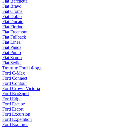
Fiat Barchetta
Fiat Bravo
Fiat Croma
Fiat Doblo
Fiat Ducato
Fiat Fiorino
Fiat Freemont
Fiat Fullback
Fiat Linea
Fiat Panda
Fiat Punto
Fiat Scudo
Fiat Sedici
Тюнинг Ford | Форд
Ford C-Max
Ford Connect
Ford Contour
Ford Crown Victoria
Ford EcoSport
Ford Edge
Ford Escape
Ford Escort
Ford Excursion
Ford Expedition
Ford Explorer