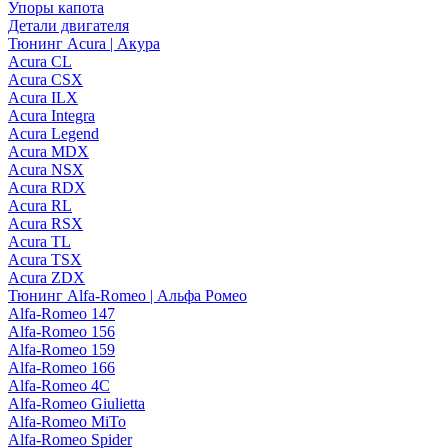
Упоры капота
Детали двигателя
Тюнинг Acura | Акура
Acura CL
Acura CSX
Acura ILX
Acura Integra
Acura Legend
Acura MDX
Acura NSX
Acura RDX
Acura RL
Acura RSX
Acura TL
Acura TSX
Acura ZDX
Тюнинг Alfa-Romeo | Альфа Ромео
Alfa-Romeo 147
Alfa-Romeo 156
Alfa-Romeo 159
Alfa-Romeo 166
Alfa-Romeo 4C
Alfa-Romeo Giulietta
Alfa-Romeo MiTo
Alfa-Romeo Spider