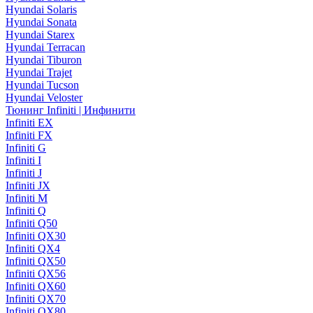
Hyundai Solaris
Hyundai Sonata
Hyundai Starex
Hyundai Terracan
Hyundai Tiburon
Hyundai Trajet
Hyundai Tucson
Hyundai Veloster
Тюнинг Infiniti | Инфинити
Infiniti EX
Infiniti FX
Infiniti G
Infiniti I
Infiniti J
Infiniti JX
Infiniti M
Infiniti Q
Infiniti Q50
Infiniti QX30
Infiniti QX4
Infiniti QX50
Infiniti QX56
Infiniti QX60
Infiniti QX70
Infiniti QX80