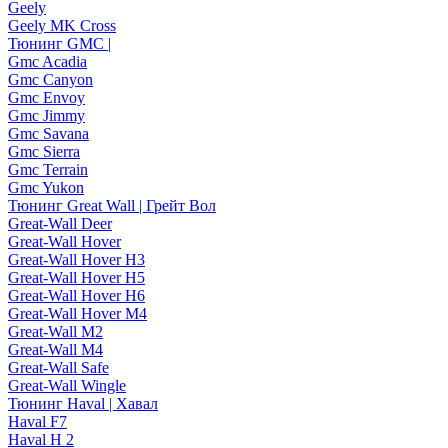
Geely
Geely MK Cross
Тюнинг GMC |
Gmc Acadia
Gmc Canyon
Gmc Envoy
Gmc Jimmy
Gmc Savana
Gmc Sierra
Gmc Terrain
Gmc Yukon
Тюнинг Great Wall | Грейт Вол
Great-Wall Deer
Great-Wall Hover
Great-Wall Hover H3
Great-Wall Hover H5
Great-Wall Hover H6
Great-Wall Hover M4
Great-Wall M2
Great-Wall M4
Great-Wall Safe
Great-Wall Wingle
Тюнинг Haval | Хавал
Haval F7
Haval H 2