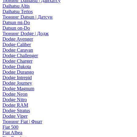
Тюнинг Daihatsu | Дайхатсу
Daihatsu Altis
Daihatsu Terios
Тюнинг Datsun | Датсун
Datsun mi-Do
Datsun on-Do
Тюнинг Dodge | Додж
Dodge Avenger
Dodge Caliber
Dodge Caravan
Dodge Challenger
Dodge Charger
Dodge Dakota
Dodge Durango
Dodge Intrepid
Dodge Journey
Dodge Magnum
Dodge Neon
Dodge Nitro
Dodge RAM
Dodge Stratus
Dodge Viper
Тюнинг Fiat | Фиат
Fiat 500
Fiat Albea