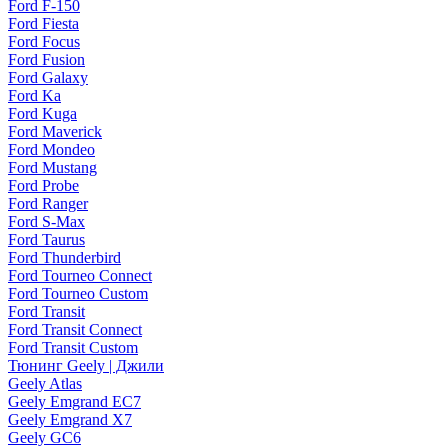
Ford F-150
Ford Fiesta
Ford Focus
Ford Fusion
Ford Galaxy
Ford Ka
Ford Kuga
Ford Maverick
Ford Mondeo
Ford Mustang
Ford Probe
Ford Ranger
Ford S-Max
Ford Taurus
Ford Thunderbird
Ford Tourneo Connect
Ford Tourneo Custom
Ford Transit
Ford Transit Connect
Ford Transit Custom
Тюнинг Geely | Джили
Geely Atlas
Geely Emgrand EC7
Geely Emgrand X7
Geely GC6