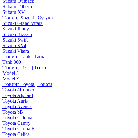
Subaru Outback
Subaru Tribeca
Subaru XV
Тюнинг Suzuki | Сузуки
Suzuki Grand Vitara
Suzuki Jimny
Suzuki Kizashi
Suzuki Swift
Suzuki SX4
Suzuki Vitara
Тюнинг Tank | Танк
Tank 300
Тюнинг Tesla | Тесла
Model 3
Model Y
Тюнинг Toyota | Тойота
Toyota 4Runner
Toyota Alphard
Toyota Auris
Toyota Avensis
Toyota bB
Toyota Caldina
Toyota Camry
Toyota Carina E
Toyota Celica