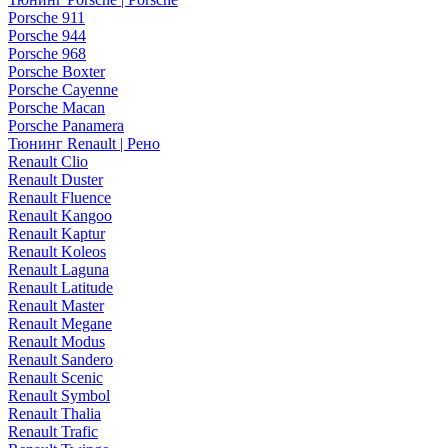
Porsche 911
Porsche 944
Porsche 968
Porsche Boxter
Porsche Cayenne
Porsche Macan
Porsche Panamera
Тюнинг Renault | Рено
Renault Clio
Renault Duster
Renault Fluence
Renault Kangoo
Renault Kaptur
Renault Koleos
Renault Laguna
Renault Latitude
Renault Master
Renault Megane
Renault Modus
Renault Sandero
Renault Scenic
Renault Symbol
Renault Thalia
Renault Trafic