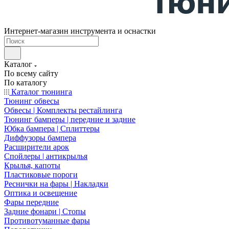
Интернет-магазин инструмента и оснастки
Каталог
По всему сайту
По каталогу
Каталог тюнинга
Тюнинг обвесы
Обвесы | Комплекты рестайлинга
Тюнинг бамперы | передние и задние
Юбка бампера | Сплиттеры
Диффузоры бампера
Расширители арок
Спойлеры | антикрылья
Крылья, капоты
Пластиковые пороги
Реснички на фары | Накладки
Оптика и освещение
Фары передние
Задние фонари | Стопы
Противотуманные фары