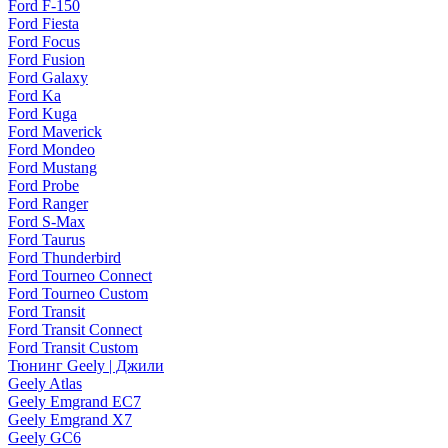
Ford F-150
Ford Fiesta
Ford Focus
Ford Fusion
Ford Galaxy
Ford Ka
Ford Kuga
Ford Maverick
Ford Mondeo
Ford Mustang
Ford Probe
Ford Ranger
Ford S-Max
Ford Taurus
Ford Thunderbird
Ford Tourneo Connect
Ford Tourneo Custom
Ford Transit
Ford Transit Connect
Ford Transit Custom
Тюнинг Geely | Джили
Geely Atlas
Geely Emgrand EC7
Geely Emgrand X7
Geely GC6