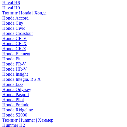
Haval H6
Haval H9
Тюнинг Honda | Хонда
Honda Accord
Honda City
Honda Civic
Honda Crosstour
Honda CR-V
Honda CR-X
Honda CR-Z
Honda Element
Honda Fit
Honda FR-V
Honda HR-V
Honda Insight
Honda Integra, RS-X
Honda Jazz
Honda Odyssey
Honda Pasport
Honda Pilot
Honda Prelude
Honda Ridgeline
Honda S2000
Тюнинг Hummer | Хаммер
Hummer H2