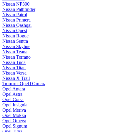
Nissan NP300
Nissan Pathfinder
Nissan Patrol
Nissan Primera
Nissan Qashqai
Nissan Quest
Nissan Rogue
Nissan Sentra
Nissan Skyline
Nissan Teana
Nissan Terrano
Nissan Tiida
Nissan Titan
Nissan Versa
Nissan X-Trail
Тюнинг Opel | Опель
Opel Antara
Opel Astra
Opel Corsa
Opel Insignia
Opel Meriva
Opel Mokka
Opel Omega
Opel Signum
Opel Tigra