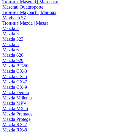
Тюнинг Maserati | Мазерати
Maserati Quattroporte
Тюнинг Maybach | Майбах
Maybach 57
Тюнинг Mazda | Мазда
Mazda 2
Mazda 3
Mazda 323
Mazda 5
Mazda 6
Mazda 626
Mazda 929
Mazda BT-50
Mazda CX-3
Mazda CX-5
Mazda CX-7
Mazda CX-9
Mazda Demio
Mazda Millenia
Mazda MPV
Mazda MX-6
Mazda Premacy
Mazda Protege
Mazda RX-7
Mazda RX-8