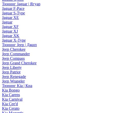
Тюнинг Jaguar | Ягуар
Jaguar F-Pace
Jaguar S-Type
Jaguar XE
Jaguar
Jaguar XF
Jaguar XJ
Jaguar XK
Jaguar X-Type
Тюнинг Jeep | Джип
Jeep Cherokee
Jeep Commander
Jeep Compass
Jeep Grand Cherokee
Jeep Liberty
Jeep Patriot
Jeep Renegade
Jeep Wrangler
Тюнинг Kia | Киа
Kia Bongo
Kia Carens
Kia Carnival
Kia Cee'd
Kia Cerato
Kia Magentis