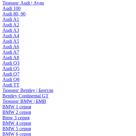
Тюнинг Audi | Ауди
Audi 100
Audi 80, 90
Audi A1
Audi A2
Audi A3
Audi A4
Audi A5
Audi A6
Audi A7
Audi A8
Audi Q3
Audi Q5
Audi Q7
Audi Q8
Audi TT
Тюнинг Bentley | Бентли
Bentley Continental GT
Тюнинг BMW | БМВ
BMW 1 серия
BMW 2 серия
Bmw 3 серия
BMW 4 серия
BMW 5 серия
BMW 6 серия