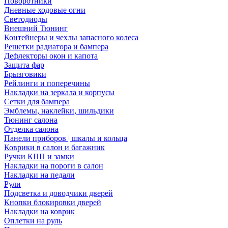
Поворотники
Дневные ходовые огни
Светодиоды
Внешний Тюнинг
Контейнеры и чехлы запасного колеса
Решетки радиатора и бампера
Дефлекторы окон и капота
Защита фар
Брызговики
Рейлинги и поперечины
Накладки на зеркала и корпусы
Сетки для бампера
Эмблемы, наклейки, шильдики
Тюнинг салона
Отделка салона
Панели приборов | шкалы и кольца
Коврики в салон и багажник
Ручки КПП и замки
Накладки на пороги в салон
Накладки на педали
Рули
Подсветка и доводчики дверей
Кнопки блокировки дверей
Накладки на коврик
Оплетки на руль