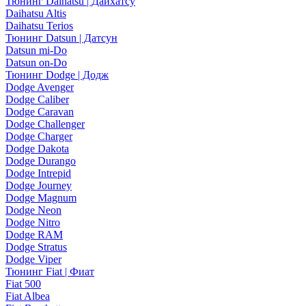
Тюнинг Daihatsu | Дайхатсу
Daihatsu Altis
Daihatsu Terios
Тюнинг Datsun | Датсун
Datsun mi-Do
Datsun on-Do
Тюнинг Dodge | Додж
Dodge Avenger
Dodge Caliber
Dodge Caravan
Dodge Challenger
Dodge Charger
Dodge Dakota
Dodge Durango
Dodge Intrepid
Dodge Journey
Dodge Magnum
Dodge Neon
Dodge Nitro
Dodge RAM
Dodge Stratus
Dodge Viper
Тюнинг Fiat | Фиат
Fiat 500
Fiat Albea