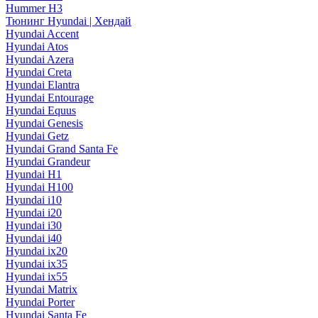
Hummer H3
Тюнинг Hyundai | Хендай
Hyundai Accent
Hyundai Atos
Hyundai Azera
Hyundai Creta
Hyundai Elantra
Hyundai Entourage
Hyundai Equus
Hyundai Genesis
Hyundai Getz
Hyundai Grand Santa Fe
Hyundai Grandeur
Hyundai H1
Hyundai H100
Hyundai i10
Hyundai i20
Hyundai i30
Hyundai i40
Hyundai ix20
Hyundai ix35
Hyundai ix55
Hyundai Matrix
Hyundai Porter
Hyundai Santa Fe