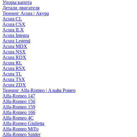
Упоры капота
Детали двигателя
Тюнинг Acura | Акура
Acura CL
Acura CSX
Acura ILX
Acura Integra
Acura Legend
Acura MDX
Acura NSX
Acura RDX
Acura RL
Acura RSX
Acura TL
Acura TSX
Acura ZDX
Тюнинг Alfa-Romeo | Альфа Ромео
Alfa-Romeo 147
Alfa-Romeo 156
Alfa-Romeo 159
Alfa-Romeo 166
Alfa-Romeo 4C
Alfa-Romeo Giulietta
Alfa-Romeo MiTo
Alfa-Romeo Spider