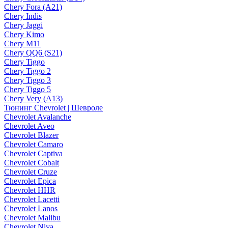
Chery Fora (A21)
Chery Indis
Chery Jaggi
Chery Kimo
Chery M11
Chery QQ6 (S21)
Chery Tiggo
Chery Tiggo 2
Chery Tiggo 3
Chery Tiggo 5
Chery Very (A13)
Тюнинг Chevrolet | Шевроле
Chevrolet Avalanche
Chevrolet Aveo
Chevrolet Blazer
Chevrolet Camaro
Chevrolet Captiva
Chevrolet Cobalt
Chevrolet Cruze
Chevrolet Epica
Chevrolet HHR
Chevrolet Lacetti
Chevrolet Lanos
Chevrolet Malibu
Chevrolet Niva