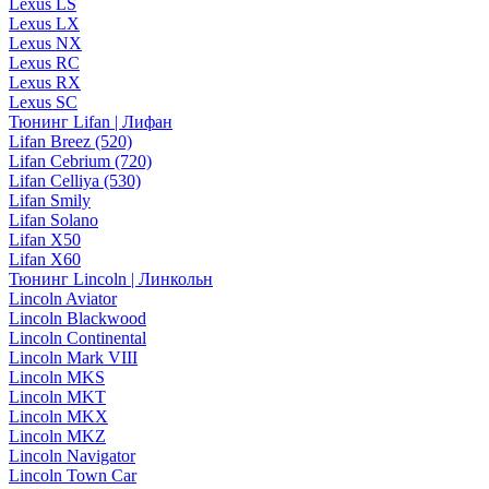
Lexus LS
Lexus LX
Lexus NX
Lexus RC
Lexus RX
Lexus SC
Тюнинг Lifan | Лифан
Lifan Breez (520)
Lifan Cebrium (720)
Lifan Celliya (530)
Lifan Smily
Lifan Solano
Lifan X50
Lifan X60
Тюнинг Lincoln | Линкольн
Lincoln Aviator
Lincoln Blackwood
Lincoln Continental
Lincoln Mark VIII
Lincoln MKS
Lincoln MKT
Lincoln MKX
Lincoln MKZ
Lincoln Navigator
Lincoln Town Car