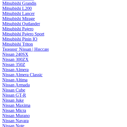
Mitsubishi Grandis
Mitsubishi L200
Mitsubishi Lancer
Mitsubishi Mirage
Mitsubishi Outlander
Mitsubishi Pajero
Mitsubishi Pajero Sport
Mitsubishi Pinin IO
Mitsubishi Triton
Тюнинг Nissan | Ниссан
Nissan 240SX
Nissan 300ZX
Nissan 350Z
Nissan Almera
Nissan Almera Classic
Nissan Altima
Nissan Armada
Nissan Cube
Nissan GT-R
Nissan Juke
Nissan Maxima
Nissan Micra
Nissan Murano
Nissan Navara
Nissan Note