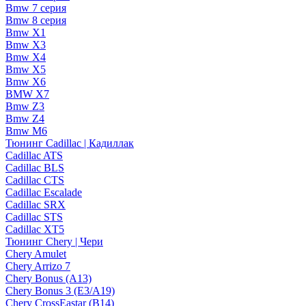
Bmw 7 серия
Bmw 8 серия
Bmw X1
Bmw X3
Bmw X4
Bmw X5
Bmw X6
BMW X7
Bmw Z3
Bmw Z4
Bmw М6
Тюнинг Cadillac | Кадиллак
Cadillac ATS
Cadillac BLS
Cadillac CTS
Cadillac Escalade
Cadillac SRX
Cadillac STS
Cadillac XT5
Тюнинг Chery | Чери
Chery Amulet
Chery Arrizo 7
Chery Bonus (A13)
Chery Bonus 3 (E3/A19)
Chery CrossEastar (B14)