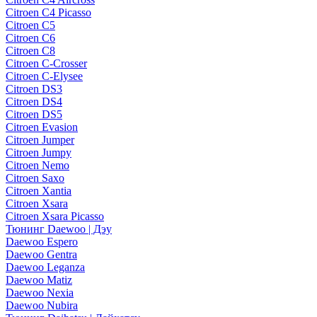
Citroen C4 Picasso
Citroen C5
Citroen C6
Citroen C8
Citroen C-Crosser
Citroen C-Elysee
Citroen DS3
Citroen DS4
Citroen DS5
Citroen Evasion
Citroen Jumper
Citroen Jumpy
Citroen Nemo
Citroen Saxo
Citroen Xantia
Citroen Xsara
Citroen Xsara Picasso
Тюнинг Daewoo | Дэу
Daewoo Espero
Daewoo Gentra
Daewoo Leganza
Daewoo Matiz
Daewoo Nexia
Daewoo Nubira