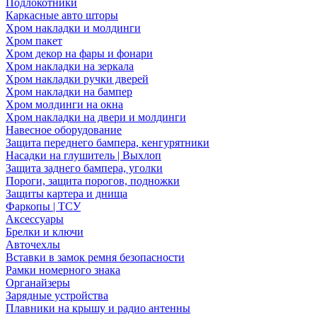
Подлокотники
Каркасные авто шторы
Хром накладки и молдинги
Хром пакет
Хром декор на фары и фонари
Хром накладки на зеркала
Хром накладки ручки дверей
Хром накладки на бампер
Хром молдинги на окна
Хром накладки на двери и молдинги
Навесное оборудование
Защита переднего бампера, кенгурятники
Насадки на глушитель | Выхлоп
Защита заднего бампера, уголки
Пороги, защита порогов, подножки
Защиты картера и днища
Фаркопы | ТСУ
Аксессуары
Брелки и ключи
Авточехлы
Вставки в замок ремня безопасности
Рамки номерного знака
Органайзеры
Зарядные устройства
Плавники на крышу и радио антенны