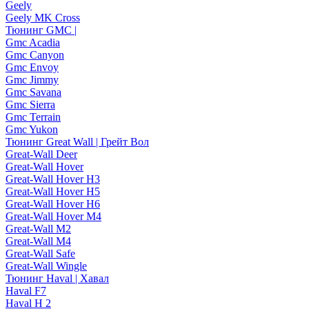
Geely
Geely MK Cross
Тюнинг GMC |
Gmc Acadia
Gmc Canyon
Gmc Envoy
Gmc Jimmy
Gmc Savana
Gmc Sierra
Gmc Terrain
Gmc Yukon
Тюнинг Great Wall | Грейт Вол
Great-Wall Deer
Great-Wall Hover
Great-Wall Hover H3
Great-Wall Hover H5
Great-Wall Hover H6
Great-Wall Hover M4
Great-Wall M2
Great-Wall M4
Great-Wall Safe
Great-Wall Wingle
Тюнинг Haval | Хавал
Haval F7
Haval H 2