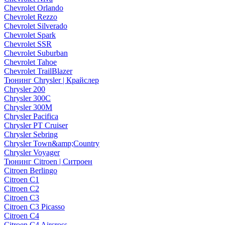
Chevrolet Orlando
Chevrolet Rezzo
Chevrolet Silverado
Chevrolet Spark
Chevrolet SSR
Chevrolet Suburban
Chevrolet Tahoe
Chevrolet TrailBlazer
Тюнинг Chrysler | Крайслер
Chrysler 200
Chrysler 300C
Chrysler 300M
Chrysler Pacifica
Chrysler PT Cruiser
Chrysler Sebring
Chrysler Town&amp;Country
Chrysler Voyager
Тюнинг Citroen | Ситроен
Citroen Berlingo
Citroen C1
Citroen C2
Citroen C3
Citroen C3 Picasso
Citroen C4
Citroen C4 Aircross