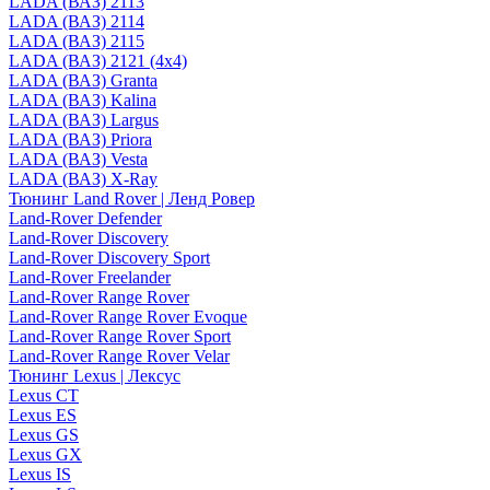
LADA (ВАЗ) 2113
LADA (ВАЗ) 2114
LADA (ВАЗ) 2115
LADA (ВАЗ) 2121 (4x4)
LADA (ВАЗ) Granta
LADA (ВАЗ) Kalina
LADA (ВАЗ) Largus
LADA (ВАЗ) Priora
LADA (ВАЗ) Vesta
LADA (ВАЗ) X-Ray
Тюнинг Land Rover | Ленд Ровер
Land-Rover Defender
Land-Rover Discovery
Land-Rover Discovery Sport
Land-Rover Freelander
Land-Rover Range Rover
Land-Rover Range Rover Evoque
Land-Rover Range Rover Sport
Land-Rover Range Rover Velar
Тюнинг Lexus | Лексус
Lexus CT
Lexus ES
Lexus GS
Lexus GX
Lexus IS