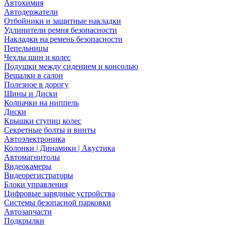
Автохимия
Автодержатели
Отбойники и защитные накладки
Удлинители ремня безопасности
Накладки на ремень безопасности
Пепельницы
Чехлы шин и колес
Подушки между сидением и консолью
Вешалки в салон
Полезное в дорогу
Шины и Диски
Колпачки на ниппель
Диски
Крышки ступиц колес
Секретные болты и винты
Автоэлектроника
Колонки | Динамики | Акустика
Автомагнитолы
Видеокамеры
Видеорегистраторы
Блоки управления
Цифровые зарядные устройства
Системы безопасной парковки
Автозапчасти
Подкрылки