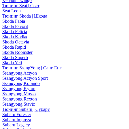
Renault Twingo
Тюнинг Seat | Сеат
Seat Leon
Тюнинг Skoda | Шкода
Skoda Fabia
Skoda Favorit
Skoda Felicia
Skoda Kodiaq
Skoda Octavia
Skoda Rapid
Skoda Roomster
Skoda Superb
Skoda Yeti
Тюнинг SsangYong | Санг Енг
Ssangyong Actyon
Ssangyong Actyon Sport
Ssangyong Korando
Ssangyong Kyron
Ssangyong Musso
Ssangyong Rexton
Ssangyong Stavic
Тюнинг Subaru | Субару
Subaru Forester
Subaru Impreza
Subaru Legacy