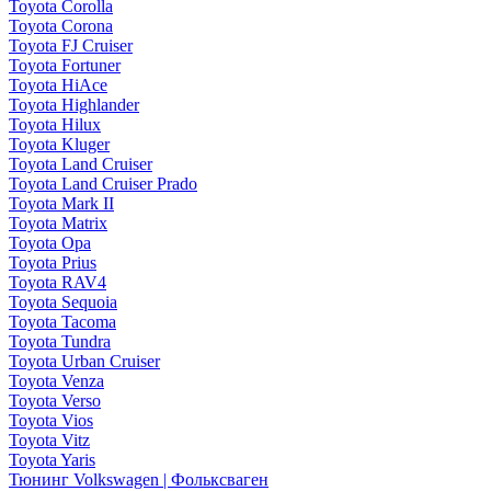
Toyota Corolla
Toyota Corona
Toyota FJ Cruiser
Toyota Fortuner
Toyota HiAce
Toyota Highlander
Toyota Hilux
Toyota Kluger
Toyota Land Cruiser
Toyota Land Cruiser Prado
Toyota Mark II
Toyota Matrix
Toyota Opa
Toyota Prius
Toyota RAV4
Toyota Sequoia
Toyota Tacoma
Toyota Tundra
Toyota Urban Cruiser
Toyota Venza
Toyota Verso
Toyota Vios
Toyota Vitz
Toyota Yaris
Тюнинг Volkswagen | Фольксваген