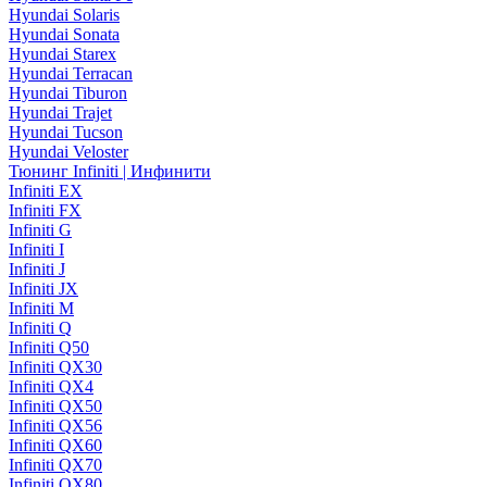
Hyundai Solaris
Hyundai Sonata
Hyundai Starex
Hyundai Terracan
Hyundai Tiburon
Hyundai Trajet
Hyundai Tucson
Hyundai Veloster
Тюнинг Infiniti | Инфинити
Infiniti EX
Infiniti FX
Infiniti G
Infiniti I
Infiniti J
Infiniti JX
Infiniti M
Infiniti Q
Infiniti Q50
Infiniti QX30
Infiniti QX4
Infiniti QX50
Infiniti QX56
Infiniti QX60
Infiniti QX70
Infiniti QX80