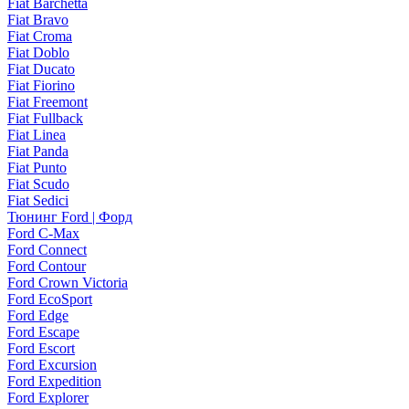
Fiat Barchetta
Fiat Bravo
Fiat Croma
Fiat Doblo
Fiat Ducato
Fiat Fiorino
Fiat Freemont
Fiat Fullback
Fiat Linea
Fiat Panda
Fiat Punto
Fiat Scudo
Fiat Sedici
Тюнинг Ford | Форд
Ford C-Max
Ford Connect
Ford Contour
Ford Crown Victoria
Ford EcoSport
Ford Edge
Ford Escape
Ford Escort
Ford Excursion
Ford Expedition
Ford Explorer