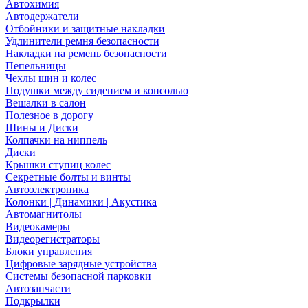
Автохимия
Автодержатели
Отбойники и защитные накладки
Удлинители ремня безопасности
Накладки на ремень безопасности
Пепельницы
Чехлы шин и колес
Подушки между сидением и консолью
Вешалки в салон
Полезное в дорогу
Шины и Диски
Колпачки на ниппель
Диски
Крышки ступиц колес
Секретные болты и винты
Автоэлектроника
Колонки | Динамики | Акустика
Автомагнитолы
Видеокамеры
Видеорегистраторы
Блоки управления
Цифровые зарядные устройства
Системы безопасной парковки
Автозапчасти
Подкрылки