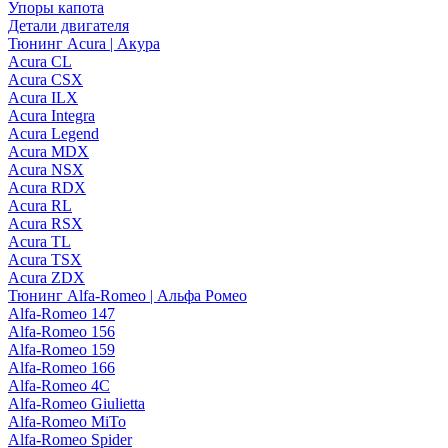
Упоры капота
Детали двигателя
Тюнинг Acura | Акура
Acura CL
Acura CSX
Acura ILX
Acura Integra
Acura Legend
Acura MDX
Acura NSX
Acura RDX
Acura RL
Acura RSX
Acura TL
Acura TSX
Acura ZDX
Тюнинг Alfa-Romeo | Альфа Ромео
Alfa-Romeo 147
Alfa-Romeo 156
Alfa-Romeo 159
Alfa-Romeo 166
Alfa-Romeo 4C
Alfa-Romeo Giulietta
Alfa-Romeo MiTo
Alfa-Romeo Spider