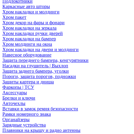
Подлокотники
Каркасные авто шторы
Хром накладки и молдинги
Хром пакет
Хром декор на фары и фонари
Хром накладки на зеркала
Хром накладки ручки дверей
Хром накладки на бампер
Хром молдинги на окна
Хром накладки на двери и молдинги
Навесное оборудование
Защита переднего бампера, кенгурятники
Насадки на глушитель | Выхлоп
Защита заднего бампера, уголки
Пороги, защита порогов, подножки
Защиты картера и днища
Фаркопы | ТСУ
Аксессуары
Брелки и ключи
Авточехлы
Вставки в замок ремня безопасности
Рамки номерного знака
Органайзеры
Зарядные устройства
Плавники на крышу и радио антенны