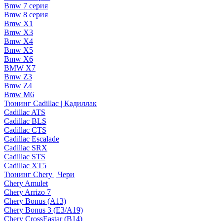
Bmw 7 серия
Bmw 8 серия
Bmw X1
Bmw X3
Bmw X4
Bmw X5
Bmw X6
BMW X7
Bmw Z3
Bmw Z4
Bmw М6
Тюнинг Cadillac | Кадиллак
Cadillac ATS
Cadillac BLS
Cadillac CTS
Cadillac Escalade
Cadillac SRX
Cadillac STS
Cadillac XT5
Тюнинг Chery | Чери
Chery Amulet
Chery Arrizo 7
Chery Bonus (A13)
Chery Bonus 3 (E3/A19)
Chery CrossEastar (B14)