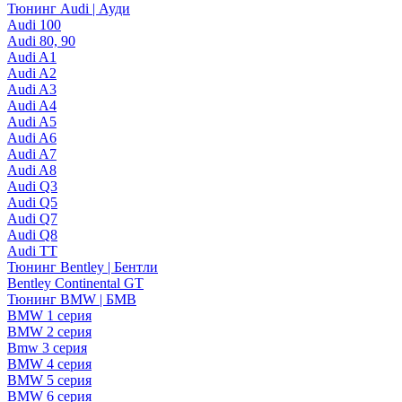
Тюнинг Audi | Ауди
Audi 100
Audi 80, 90
Audi A1
Audi A2
Audi A3
Audi A4
Audi A5
Audi A6
Audi A7
Audi A8
Audi Q3
Audi Q5
Audi Q7
Audi Q8
Audi TT
Тюнинг Bentley | Бентли
Bentley Continental GT
Тюнинг BMW | БМВ
BMW 1 серия
BMW 2 серия
Bmw 3 серия
BMW 4 серия
BMW 5 серия
BMW 6 серия