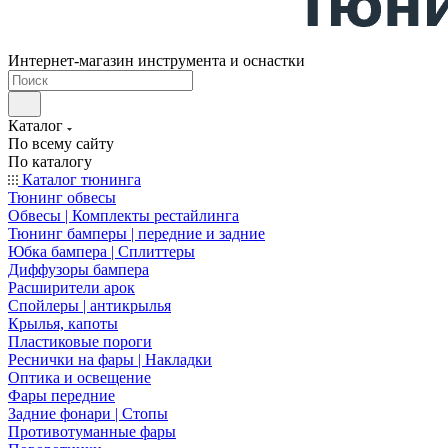
Интернет-магазин инструмента и оснастки
Каталог
По всему сайту
По каталогу
Каталог тюнинга
Тюнинг обвесы
Обвесы | Комплекты рестайлинга
Тюнинг бамперы | передние и задние
Юбка бампера | Сплиттеры
Диффузоры бампера
Расширители арок
Спойлеры | антикрылья
Крылья, капоты
Пластиковые пороги
Реснички на фары | Накладки
Оптика и освещение
Фары передние
Задние фонари | Стопы
Противотуманные фары