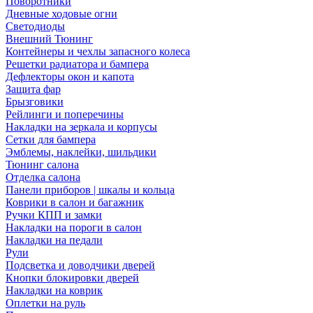
Поворотники
Дневные ходовые огни
Светодиоды
Внешний Тюнинг
Контейнеры и чехлы запасного колеса
Решетки радиатора и бампера
Дефлекторы окон и капота
Защита фар
Брызговики
Рейлинги и поперечины
Накладки на зеркала и корпусы
Сетки для бампера
Эмблемы, наклейки, шильдики
Тюнинг салона
Отделка салона
Панели приборов | шкалы и кольца
Коврики в салон и багажник
Ручки КПП и замки
Накладки на пороги в салон
Накладки на педали
Рули
Подсветка и доводчики дверей
Кнопки блокировки дверей
Накладки на коврик
Оплетки на руль