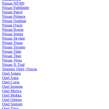
Nissan NP300
Nissan Pathfinder
Nissan Patrol
Nissan Primera
Nissan Qashqai
Nissan Quest
Nissan Rogue
Nissan Sentra
Nissan Skyline
Nissan Teana
Nissan Terrano
Nissan Tiida
Nissan Titan
Nissan Versa
Nissan X-Trail
Тюнинг Opel | Опель
Opel Antara
Opel Astra
Opel Corsa
Opel Insignia
Opel Meriva
Opel Mokka
Opel Omega
Opel Signum
Opel Tigra