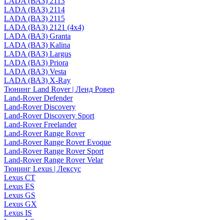
LADA (ВАЗ) 2113
LADA (ВАЗ) 2114
LADA (ВАЗ) 2115
LADA (ВАЗ) 2121 (4x4)
LADA (ВАЗ) Granta
LADA (ВАЗ) Kalina
LADA (ВАЗ) Largus
LADA (ВАЗ) Priora
LADA (ВАЗ) Vesta
LADA (ВАЗ) X-Ray
Тюнинг Land Rover | Ленд Ровер
Land-Rover Defender
Land-Rover Discovery
Land-Rover Discovery Sport
Land-Rover Freelander
Land-Rover Range Rover
Land-Rover Range Rover Evoque
Land-Rover Range Rover Sport
Land-Rover Range Rover Velar
Тюнинг Lexus | Лексус
Lexus CT
Lexus ES
Lexus GS
Lexus GX
Lexus IS