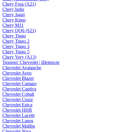
Chery Fora (A21)
Chery Indis
Chery Jaggi
Chery Kimo
Chery M11
Chery QQ6 (S21)
Chery Tiggo
Chery Tiggo 2
Chery Tiggo 3
Chery Tiggo 5
Chery Very (A13)
Тюнинг Chevrolet | Шевроле
Chevrolet Avalanche
Chevrolet Aveo
Chevrolet Blazer
Chevrolet Camaro
Chevrolet Captiva
Chevrolet Cobalt
Chevrolet Cruze
Chevrolet Epica
Chevrolet HHR
Chevrolet Lacetti
Chevrolet Lanos
Chevrolet Malibu
Chevrolet Niva