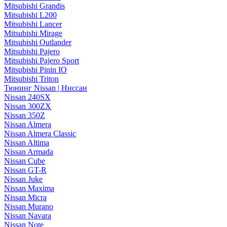
Mitsubishi Grandis
Mitsubishi L200
Mitsubishi Lancer
Mitsubishi Mirage
Mitsubishi Outlander
Mitsubishi Pajero
Mitsubishi Pajero Sport
Mitsubishi Pinin IO
Mitsubishi Triton
Тюнинг Nissan | Ниссан
Nissan 240SX
Nissan 300ZX
Nissan 350Z
Nissan Almera
Nissan Almera Classic
Nissan Altima
Nissan Armada
Nissan Cube
Nissan GT-R
Nissan Juke
Nissan Maxima
Nissan Micra
Nissan Murano
Nissan Navara
Nissan Note