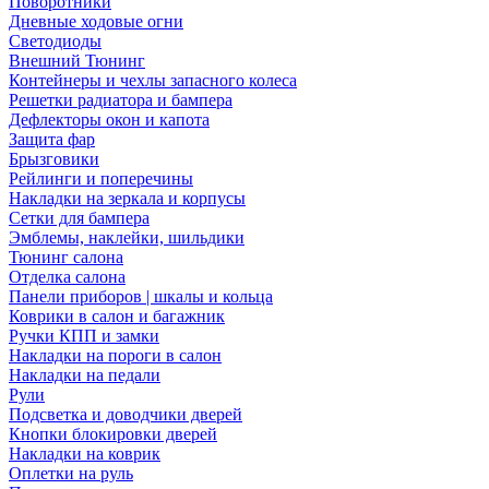
Поворотники
Дневные ходовые огни
Светодиоды
Внешний Тюнинг
Контейнеры и чехлы запасного колеса
Решетки радиатора и бампера
Дефлекторы окон и капота
Защита фар
Брызговики
Рейлинги и поперечины
Накладки на зеркала и корпусы
Сетки для бампера
Эмблемы, наклейки, шильдики
Тюнинг салона
Отделка салона
Панели приборов | шкалы и кольца
Коврики в салон и багажник
Ручки КПП и замки
Накладки на пороги в салон
Накладки на педали
Рули
Подсветка и доводчики дверей
Кнопки блокировки дверей
Накладки на коврик
Оплетки на руль