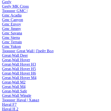
Geely
Geely MK Cross
Тюнинг GMC |
Gmc Acadia
Gmc Canyon
Gmc Envoy
Gmc Jimmy
Gmc Savana
Gmc Sierra
Gmc Terrain
Gmc Yukon
Тюнинг Great Wall | Грейт Вол
Great-Wall Deer
Great-Wall Hover
Great-Wall Hover H3
Great-Wall Hover H5
Great-Wall Hover H6
Great-Wall Hover M4
Great-Wall M2
Great-Wall M4
Great-Wall Safe
Great-Wall Wingle
Тюнинг Haval | Хавал
Haval F7
Haval H 2