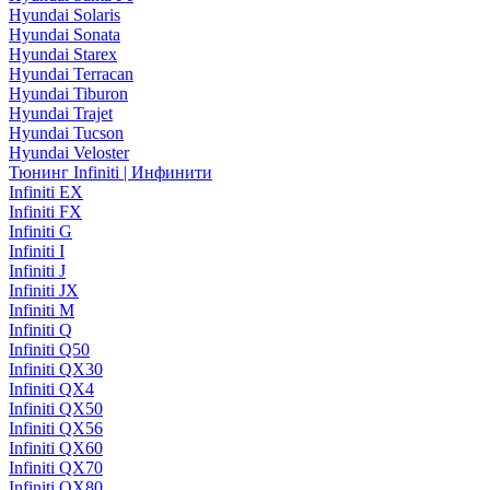
Hyundai Solaris
Hyundai Sonata
Hyundai Starex
Hyundai Terracan
Hyundai Tiburon
Hyundai Trajet
Hyundai Tucson
Hyundai Veloster
Тюнинг Infiniti | Инфинити
Infiniti EX
Infiniti FX
Infiniti G
Infiniti I
Infiniti J
Infiniti JX
Infiniti M
Infiniti Q
Infiniti Q50
Infiniti QX30
Infiniti QX4
Infiniti QX50
Infiniti QX56
Infiniti QX60
Infiniti QX70
Infiniti QX80