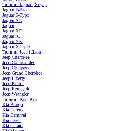
Тюнинг Jaguar | Ягуар
Jaguar F-Pace
Jaguar S-Type
Jaguar XE
Jaguar
Jaguar XF
Jaguar XJ
Jaguar XK
Jaguar X-Type
Тюнинг Jeep | Джип
Jeep Cherokee
Jeep Commander
Jeep Compass
Jeep Grand Cherokee
Jeep Liberty
Jeep Patriot
Jeep Renegade
Jeep Wrangler
Тюнинг Kia | Киа
Kia Bongo
Kia Carens
Kia Carnival
Kia Cee'd
Kia Cerato
Kia Magentis