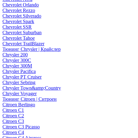
Chevrolet Orlando
Chevrolet Rezzo
Chevrolet Silverado
Chevrolet Spark
Chevrolet SSR
Chevrolet Suburban
Chevrolet Tahoe
Chevrolet TrailBlazer
Тюнинг Chrysler | Крайслер
Chrysler 200
Chrysler 300C
Chrysler 300M
Chrysler Pacifica
Chrysler PT Cruiser
Chrysler Sebring
Chrysler Town&amp;Country
Chrysler Voyager
Тюнинг Citroen | Ситроен
Citroen Berlingo
Citroen C1
Citroen C2
Citroen C3
Citroen C3 Picasso
Citroen C4
Citroen C4 Aircross