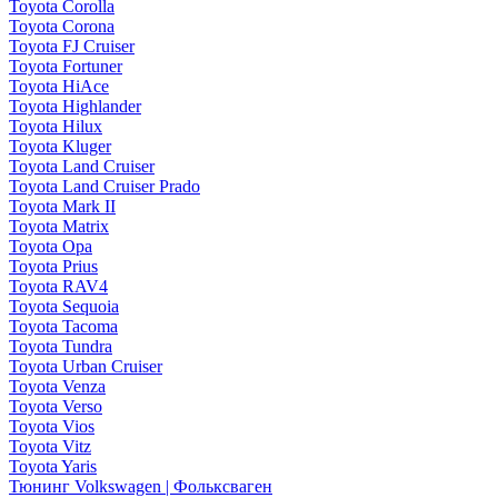
Toyota Corolla
Toyota Corona
Toyota FJ Cruiser
Toyota Fortuner
Toyota HiAce
Toyota Highlander
Toyota Hilux
Toyota Kluger
Toyota Land Cruiser
Toyota Land Cruiser Prado
Toyota Mark II
Toyota Matrix
Toyota Opa
Toyota Prius
Toyota RAV4
Toyota Sequoia
Toyota Tacoma
Toyota Tundra
Toyota Urban Cruiser
Toyota Venza
Toyota Verso
Toyota Vios
Toyota Vitz
Toyota Yaris
Тюнинг Volkswagen | Фольксваген