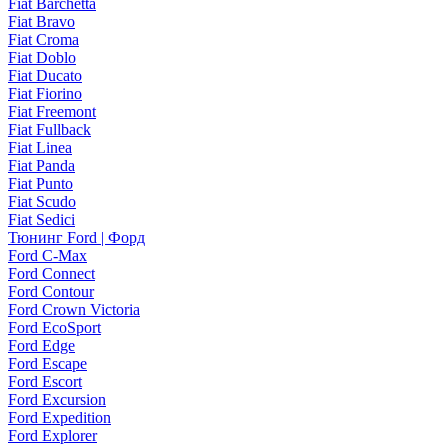
Fiat Barchetta
Fiat Bravo
Fiat Croma
Fiat Doblo
Fiat Ducato
Fiat Fiorino
Fiat Freemont
Fiat Fullback
Fiat Linea
Fiat Panda
Fiat Punto
Fiat Scudo
Fiat Sedici
Тюнинг Ford | Форд
Ford C-Max
Ford Connect
Ford Contour
Ford Crown Victoria
Ford EcoSport
Ford Edge
Ford Escape
Ford Escort
Ford Excursion
Ford Expedition
Ford Explorer