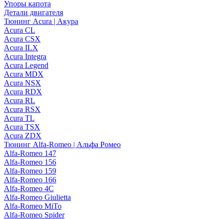
Упоры капота
Детали двигателя
Тюнинг Acura | Акура
Acura CL
Acura CSX
Acura ILX
Acura Integra
Acura Legend
Acura MDX
Acura NSX
Acura RDX
Acura RL
Acura RSX
Acura TL
Acura TSX
Acura ZDX
Тюнинг Alfa-Romeo | Альфа Ромео
Alfa-Romeo 147
Alfa-Romeo 156
Alfa-Romeo 159
Alfa-Romeo 166
Alfa-Romeo 4C
Alfa-Romeo Giulietta
Alfa-Romeo MiTo
Alfa-Romeo Spider