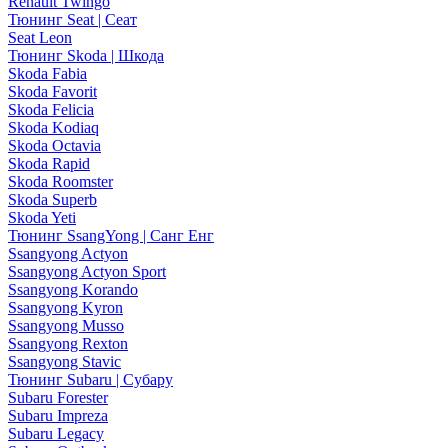
Renault Twingo
Тюнинг Seat | Сеат
Seat Leon
Тюнинг Skoda | Шкода
Skoda Fabia
Skoda Favorit
Skoda Felicia
Skoda Kodiaq
Skoda Octavia
Skoda Rapid
Skoda Roomster
Skoda Superb
Skoda Yeti
Тюнинг SsangYong | Санг Енг
Ssangyong Actyon
Ssangyong Actyon Sport
Ssangyong Korando
Ssangyong Kyron
Ssangyong Musso
Ssangyong Rexton
Ssangyong Stavic
Тюнинг Subaru | Субару
Subaru Forester
Subaru Impreza
Subaru Legacy