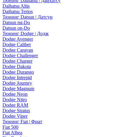
Тюнинг Daihatsu | Дайхатсу
Daihatsu Altis
Daihatsu Terios
Тюнинг Datsun | Датсун
Datsun mi-Do
Datsun on-Do
Тюнинг Dodge | Додж
Dodge Avenger
Dodge Caliber
Dodge Caravan
Dodge Challenger
Dodge Charger
Dodge Dakota
Dodge Durango
Dodge Intrepid
Dodge Journey
Dodge Magnum
Dodge Neon
Dodge Nitro
Dodge RAM
Dodge Stratus
Dodge Viper
Тюнинг Fiat | Фиат
Fiat 500
Fiat Albea