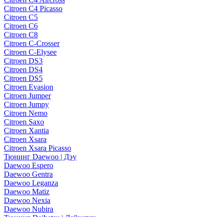
Citroen C4 Picasso
Citroen C5
Citroen C6
Citroen C8
Citroen C-Crosser
Citroen C-Elysee
Citroen DS3
Citroen DS4
Citroen DS5
Citroen Evasion
Citroen Jumper
Citroen Jumpy
Citroen Nemo
Citroen Saxo
Citroen Xantia
Citroen Xsara
Citroen Xsara Picasso
Тюнинг Daewoo | Дэу
Daewoo Espero
Daewoo Gentra
Daewoo Leganza
Daewoo Matiz
Daewoo Nexia
Daewoo Nubira