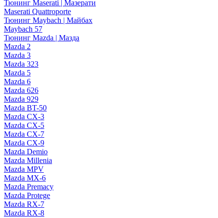
Тюнинг Maserati | Мазерати
Maserati Quattroporte
Тюнинг Maybach | Майбах
Maybach 57
Тюнинг Mazda | Мазда
Mazda 2
Mazda 3
Mazda 323
Mazda 5
Mazda 6
Mazda 626
Mazda 929
Mazda BT-50
Mazda CX-3
Mazda CX-5
Mazda CX-7
Mazda CX-9
Mazda Demio
Mazda Millenia
Mazda MPV
Mazda MX-6
Mazda Premacy
Mazda Protege
Mazda RX-7
Mazda RX-8