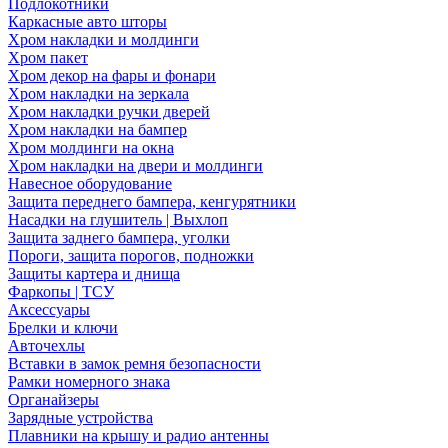
Подлокотники
Каркасные авто шторы
Хром накладки и молдинги
Хром пакет
Хром декор на фары и фонари
Хром накладки на зеркала
Хром накладки ручки дверей
Хром накладки на бампер
Хром молдинги на окна
Хром накладки на двери и молдинги
Навесное оборудование
Защита переднего бампера, кенгурятники
Насадки на глушитель | Выхлоп
Защита заднего бампера, уголки
Пороги, защита порогов, подножки
Защиты картера и днища
Фаркопы | ТСУ
Аксессуары
Брелки и ключи
Авточехлы
Вставки в замок ремня безопасности
Рамки номерного знака
Органайзеры
Зарядные устройства
Плавники на крышу и радио антенны