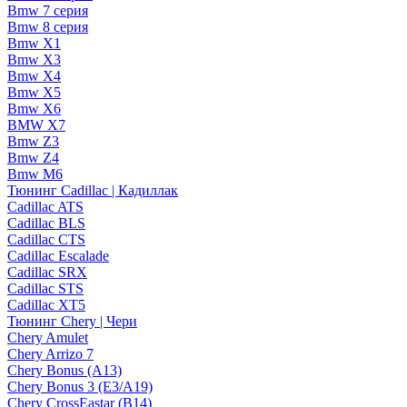
Bmw 7 серия
Bmw 8 серия
Bmw X1
Bmw X3
Bmw X4
Bmw X5
Bmw X6
BMW X7
Bmw Z3
Bmw Z4
Bmw М6
Тюнинг Cadillac | Кадиллак
Cadillac ATS
Cadillac BLS
Cadillac CTS
Cadillac Escalade
Cadillac SRX
Cadillac STS
Cadillac XT5
Тюнинг Chery | Чери
Chery Amulet
Chery Arrizo 7
Chery Bonus (A13)
Chery Bonus 3 (E3/A19)
Chery CrossEastar (B14)