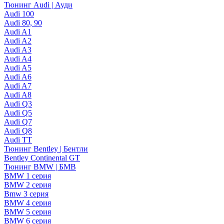
Тюнинг Audi | Ауди
Audi 100
Audi 80, 90
Audi A1
Audi A2
Audi A3
Audi A4
Audi A5
Audi A6
Audi A7
Audi A8
Audi Q3
Audi Q5
Audi Q7
Audi Q8
Audi TT
Тюнинг Bentley | Бентли
Bentley Continental GT
Тюнинг BMW | БМВ
BMW 1 серия
BMW 2 серия
Bmw 3 серия
BMW 4 серия
BMW 5 серия
BMW 6 серия