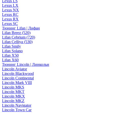
Lexus LS
Lexus LX
Lexus NX
Lexus RC
Lexus RX
Lexus SC
Тюнинг Lifan | Лифан
Lifan Breez (520)
Lifan Cebrium (720)
Lifan Celliya (530)
Lifan Smily
Lifan Solano
Lifan X50
Lifan X60
Тюнинг Lincoln | Линкольн
Lincoln Aviator
Lincoln Blackwood
Lincoln Continental
Lincoln Mark VIII
Lincoln MKS
Lincoln MKT
Lincoln MKX
Lincoln MKZ
Lincoln Navigator
Lincoln Town Car