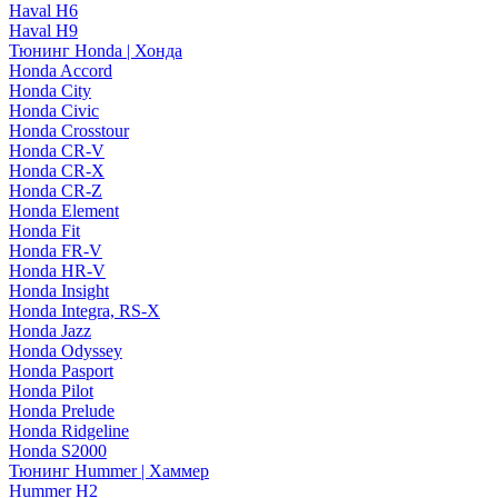
Haval H6
Haval H9
Тюнинг Honda | Хонда
Honda Accord
Honda City
Honda Civic
Honda Crosstour
Honda CR-V
Honda CR-X
Honda CR-Z
Honda Element
Honda Fit
Honda FR-V
Honda HR-V
Honda Insight
Honda Integra, RS-X
Honda Jazz
Honda Odyssey
Honda Pasport
Honda Pilot
Honda Prelude
Honda Ridgeline
Honda S2000
Тюнинг Hummer | Хаммер
Hummer H2