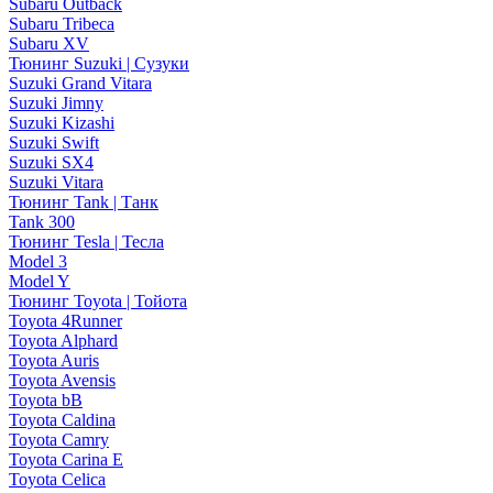
Subaru Outback
Subaru Tribeca
Subaru XV
Тюнинг Suzuki | Сузуки
Suzuki Grand Vitara
Suzuki Jimny
Suzuki Kizashi
Suzuki Swift
Suzuki SX4
Suzuki Vitara
Тюнинг Tank | Танк
Tank 300
Тюнинг Tesla | Тесла
Model 3
Model Y
Тюнинг Toyota | Тойота
Toyota 4Runner
Toyota Alphard
Toyota Auris
Toyota Avensis
Toyota bB
Toyota Caldina
Toyota Camry
Toyota Carina E
Toyota Celica