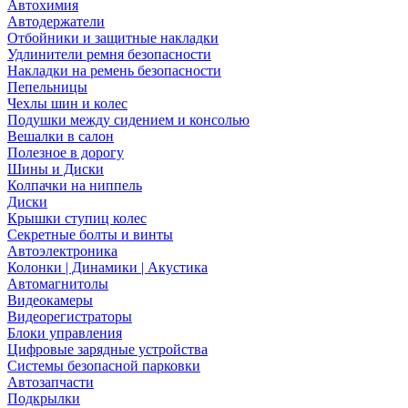
Автохимия
Автодержатели
Отбойники и защитные накладки
Удлинители ремня безопасности
Накладки на ремень безопасности
Пепельницы
Чехлы шин и колес
Подушки между сидением и консолью
Вешалки в салон
Полезное в дорогу
Шины и Диски
Колпачки на ниппель
Диски
Крышки ступиц колес
Секретные болты и винты
Автоэлектроника
Колонки | Динамики | Акустика
Автомагнитолы
Видеокамеры
Видеорегистраторы
Блоки управления
Цифровые зарядные устройства
Системы безопасной парковки
Автозапчасти
Подкрылки