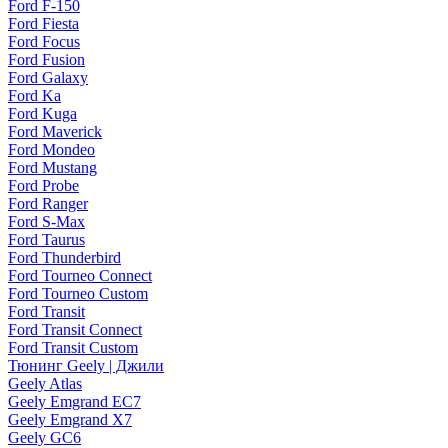
Ford F-150
Ford Fiesta
Ford Focus
Ford Fusion
Ford Galaxy
Ford Ka
Ford Kuga
Ford Maverick
Ford Mondeo
Ford Mustang
Ford Probe
Ford Ranger
Ford S-Max
Ford Taurus
Ford Thunderbird
Ford Tourneo Connect
Ford Tourneo Custom
Ford Transit
Ford Transit Connect
Ford Transit Custom
Тюнинг Geely | Джили
Geely Atlas
Geely Emgrand EC7
Geely Emgrand X7
Geely GC6