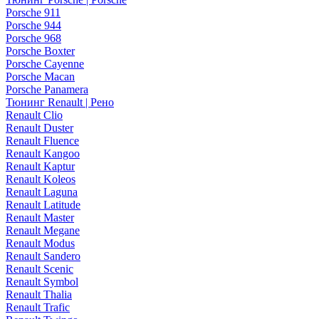
Porsche 911
Porsche 944
Porsche 968
Porsche Boxter
Porsche Cayenne
Porsche Macan
Porsche Panamera
Тюнинг Renault | Рено
Renault Clio
Renault Duster
Renault Fluence
Renault Kangoo
Renault Kaptur
Renault Koleos
Renault Laguna
Renault Latitude
Renault Master
Renault Megane
Renault Modus
Renault Sandero
Renault Scenic
Renault Symbol
Renault Thalia
Renault Trafic