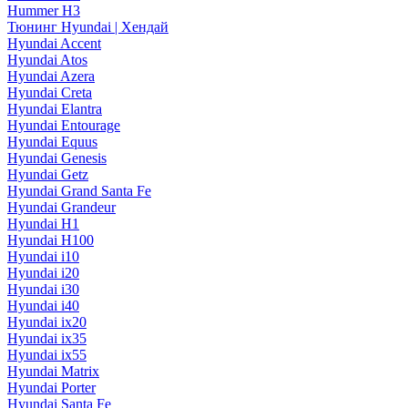
Hummer H3
Тюнинг Hyundai | Хендай
Hyundai Accent
Hyundai Atos
Hyundai Azera
Hyundai Creta
Hyundai Elantra
Hyundai Entourage
Hyundai Equus
Hyundai Genesis
Hyundai Getz
Hyundai Grand Santa Fe
Hyundai Grandeur
Hyundai H1
Hyundai H100
Hyundai i10
Hyundai i20
Hyundai i30
Hyundai i40
Hyundai ix20
Hyundai ix35
Hyundai ix55
Hyundai Matrix
Hyundai Porter
Hyundai Santa Fe