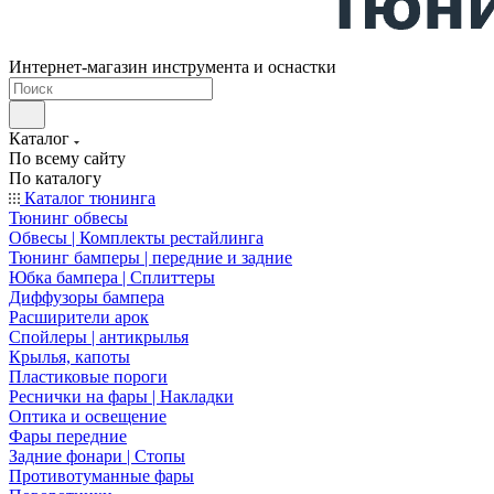
Интернет-магазин инструмента и оснастки
Каталог
По всему сайту
По каталогу
Каталог тюнинга
Тюнинг обвесы
Обвесы | Комплекты рестайлинга
Тюнинг бамперы | передние и задние
Юбка бампера | Сплиттеры
Диффузоры бампера
Расширители арок
Спойлеры | антикрылья
Крылья, капоты
Пластиковые пороги
Реснички на фары | Накладки
Оптика и освещение
Фары передние
Задние фонари | Стопы
Противотуманные фары