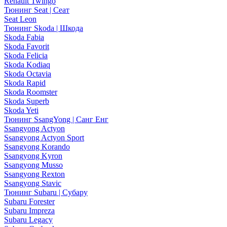
Renault Twingo
Тюнинг Seat | Сеат
Seat Leon
Тюнинг Skoda | Шкода
Skoda Fabia
Skoda Favorit
Skoda Felicia
Skoda Kodiaq
Skoda Octavia
Skoda Rapid
Skoda Roomster
Skoda Superb
Skoda Yeti
Тюнинг SsangYong | Санг Енг
Ssangyong Actyon
Ssangyong Actyon Sport
Ssangyong Korando
Ssangyong Kyron
Ssangyong Musso
Ssangyong Rexton
Ssangyong Stavic
Тюнинг Subaru | Субару
Subaru Forester
Subaru Impreza
Subaru Legacy