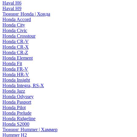
Haval H6
Haval H9
Тюнинг Honda | Хонда
Honda Accord
Honda City
Honda Civic
Honda Crosstour
Honda CR-V
Honda CR-X
Honda CR-Z
Honda Element
Honda Fit
Honda FR-V
Honda HR-V
Honda Insight
Honda Integra, RS-X
Honda Jazz
Honda Odyssey
Honda Pasport
Honda Pilot
Honda Prelude
Honda Ridgeline
Honda S2000
Тюнинг Hummer | Хаммер
Hummer H2