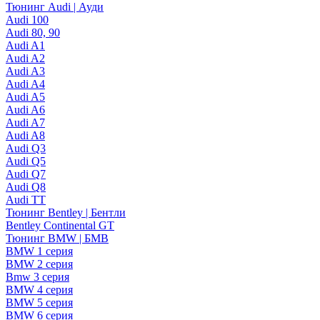
Тюнинг Audi | Ауди
Audi 100
Audi 80, 90
Audi A1
Audi A2
Audi A3
Audi A4
Audi A5
Audi A6
Audi A7
Audi A8
Audi Q3
Audi Q5
Audi Q7
Audi Q8
Audi TT
Тюнинг Bentley | Бентли
Bentley Continental GT
Тюнинг BMW | БМВ
BMW 1 серия
BMW 2 серия
Bmw 3 серия
BMW 4 серия
BMW 5 серия
BMW 6 серия