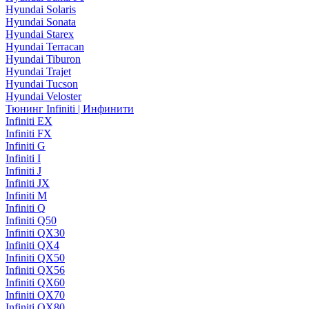
Hyundai Solaris
Hyundai Sonata
Hyundai Starex
Hyundai Terracan
Hyundai Tiburon
Hyundai Trajet
Hyundai Tucson
Hyundai Veloster
Тюнинг Infiniti | Инфинити
Infiniti EX
Infiniti FX
Infiniti G
Infiniti I
Infiniti J
Infiniti JX
Infiniti M
Infiniti Q
Infiniti Q50
Infiniti QX30
Infiniti QX4
Infiniti QX50
Infiniti QX56
Infiniti QX60
Infiniti QX70
Infiniti QX80