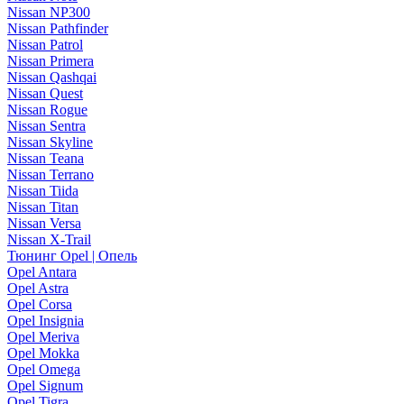
Nissan NP300
Nissan Pathfinder
Nissan Patrol
Nissan Primera
Nissan Qashqai
Nissan Quest
Nissan Rogue
Nissan Sentra
Nissan Skyline
Nissan Teana
Nissan Terrano
Nissan Tiida
Nissan Titan
Nissan Versa
Nissan X-Trail
Тюнинг Opel | Опель
Opel Antara
Opel Astra
Opel Corsa
Opel Insignia
Opel Meriva
Opel Mokka
Opel Omega
Opel Signum
Opel Tigra