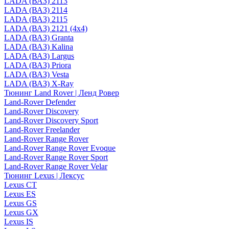
LADA (ВАЗ) 2113
LADA (ВАЗ) 2114
LADA (ВАЗ) 2115
LADA (ВАЗ) 2121 (4x4)
LADA (ВАЗ) Granta
LADA (ВАЗ) Kalina
LADA (ВАЗ) Largus
LADA (ВАЗ) Priora
LADA (ВАЗ) Vesta
LADA (ВАЗ) X-Ray
Тюнинг Land Rover | Ленд Ровер
Land-Rover Defender
Land-Rover Discovery
Land-Rover Discovery Sport
Land-Rover Freelander
Land-Rover Range Rover
Land-Rover Range Rover Evoque
Land-Rover Range Rover Sport
Land-Rover Range Rover Velar
Тюнинг Lexus | Лексус
Lexus CT
Lexus ES
Lexus GS
Lexus GX
Lexus IS