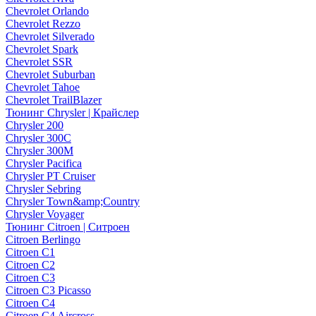
Chevrolet Orlando
Chevrolet Rezzo
Chevrolet Silverado
Chevrolet Spark
Chevrolet SSR
Chevrolet Suburban
Chevrolet Tahoe
Chevrolet TrailBlazer
Тюнинг Chrysler | Крайслер
Chrysler 200
Chrysler 300C
Chrysler 300M
Chrysler Pacifica
Chrysler PT Cruiser
Chrysler Sebring
Chrysler Town&amp;Country
Chrysler Voyager
Тюнинг Citroen | Ситроен
Citroen Berlingo
Citroen C1
Citroen C2
Citroen C3
Citroen C3 Picasso
Citroen C4
Citroen C4 Aircross