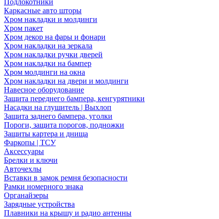
Подлокотники
Каркасные авто шторы
Хром накладки и молдинги
Хром пакет
Хром декор на фары и фонари
Хром накладки на зеркала
Хром накладки ручки дверей
Хром накладки на бампер
Хром молдинги на окна
Хром накладки на двери и молдинги
Навесное оборудование
Защита переднего бампера, кенгурятники
Насадки на глушитель | Выхлоп
Защита заднего бампера, уголки
Пороги, защита порогов, подножки
Защиты картера и днища
Фаркопы | ТСУ
Аксессуары
Брелки и ключи
Авточехлы
Вставки в замок ремня безопасности
Рамки номерного знака
Органайзеры
Зарядные устройства
Плавники на крышу и радио антенны