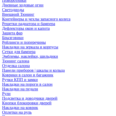
Поворотники
Дневные ходовые огни
Светодиоды
Внешний Тюнинг
Контейнеры и чехлы запасного колеса
Решетки радиатора и бампера
Дефлекторы окон и капота
Защита фар
Брызговики
Рейлинги и поперечины
Накладки на зеркала и корпусы
Сетки для бампера
Эмблемы, наклейки, шильдики
Тюнинг салона
Отделка салона
Панели приборов | шкалы и кольца
Коврики в салон и багажник
Ручки КПП и замки
Накладки на пороги в салон
Накладки на педали
Рули
Подсветка и доводчики дверей
Кнопки блокировки дверей
Накладки на коврик
Оплетки на руль