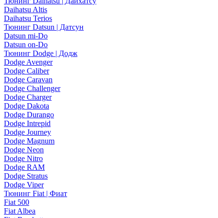
Тюнинг Daihatsu | Дайхатсу
Daihatsu Altis
Daihatsu Terios
Тюнинг Datsun | Датсун
Datsun mi-Do
Datsun on-Do
Тюнинг Dodge | Додж
Dodge Avenger
Dodge Caliber
Dodge Caravan
Dodge Challenger
Dodge Charger
Dodge Dakota
Dodge Durango
Dodge Intrepid
Dodge Journey
Dodge Magnum
Dodge Neon
Dodge Nitro
Dodge RAM
Dodge Stratus
Dodge Viper
Тюнинг Fiat | Фиат
Fiat 500
Fiat Albea