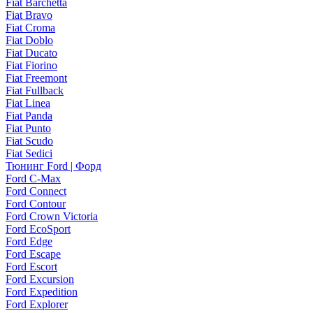
Fiat Barchetta
Fiat Bravo
Fiat Croma
Fiat Doblo
Fiat Ducato
Fiat Fiorino
Fiat Freemont
Fiat Fullback
Fiat Linea
Fiat Panda
Fiat Punto
Fiat Scudo
Fiat Sedici
Тюнинг Ford | Форд
Ford C-Max
Ford Connect
Ford Contour
Ford Crown Victoria
Ford EcoSport
Ford Edge
Ford Escape
Ford Escort
Ford Excursion
Ford Expedition
Ford Explorer