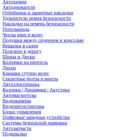
Автохимия
Автодержатели
Отбойники и защитные накладки
Удлинители ремня безопасности
Накладки на ремень безопасности
Пепельницы
Чехлы шин и колес
Подушки между сидением и консолью
Вешалки в салон
Полезное в дорогу
Шины и Диски
Колпачки на ниппель
Диски
Крышки ступиц колес
Секретные болты и винты
Автоэлектроника
Колонки | Динамики | Акустика
Автомагнитолы
Видеокамеры
Видеорегистраторы
Блоки управления
Цифровые зарядные устройства
Системы безопасной парковки
Автозапчасти
Подкрылки