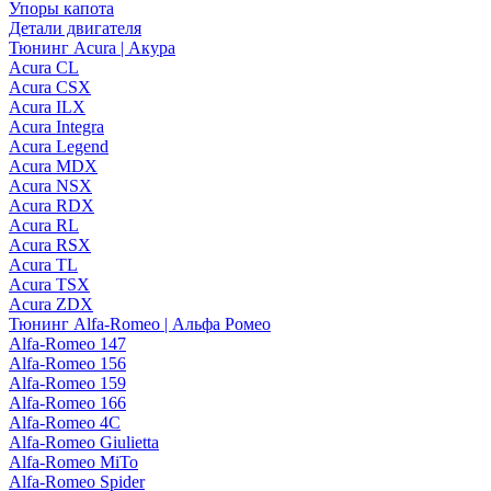
Упоры капота
Детали двигателя
Тюнинг Acura | Акура
Acura CL
Acura CSX
Acura ILX
Acura Integra
Acura Legend
Acura MDX
Acura NSX
Acura RDX
Acura RL
Acura RSX
Acura TL
Acura TSX
Acura ZDX
Тюнинг Alfa-Romeo | Альфа Ромео
Alfa-Romeo 147
Alfa-Romeo 156
Alfa-Romeo 159
Alfa-Romeo 166
Alfa-Romeo 4C
Alfa-Romeo Giulietta
Alfa-Romeo MiTo
Alfa-Romeo Spider