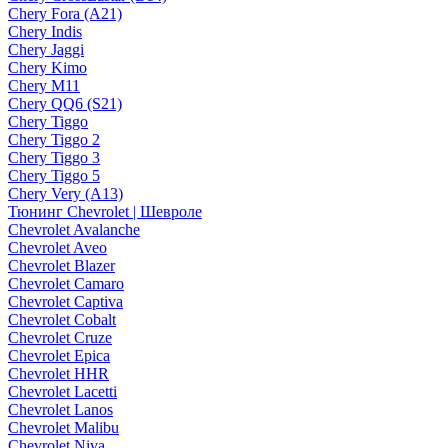
Chery Fora (A21)
Chery Indis
Chery Jaggi
Chery Kimo
Chery M11
Chery QQ6 (S21)
Chery Tiggo
Chery Tiggo 2
Chery Tiggo 3
Chery Tiggo 5
Chery Very (A13)
Тюнинг Chevrolet | Шевроле
Chevrolet Avalanche
Chevrolet Aveo
Chevrolet Blazer
Chevrolet Camaro
Chevrolet Captiva
Chevrolet Cobalt
Chevrolet Cruze
Chevrolet Epica
Chevrolet HHR
Chevrolet Lacetti
Chevrolet Lanos
Chevrolet Malibu
Chevrolet Niva