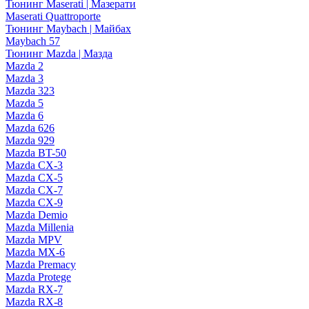
Тюнинг Maserati | Мазерати
Maserati Quattroporte
Тюнинг Maybach | Майбах
Maybach 57
Тюнинг Mazda | Мазда
Mazda 2
Mazda 3
Mazda 323
Mazda 5
Mazda 6
Mazda 626
Mazda 929
Mazda BT-50
Mazda CX-3
Mazda CX-5
Mazda CX-7
Mazda CX-9
Mazda Demio
Mazda Millenia
Mazda MPV
Mazda MX-6
Mazda Premacy
Mazda Protege
Mazda RX-7
Mazda RX-8