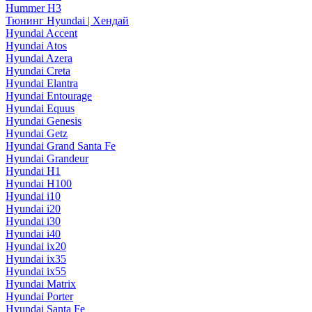
Hummer H3
Тюнинг Hyundai | Хендай
Hyundai Accent
Hyundai Atos
Hyundai Azera
Hyundai Creta
Hyundai Elantra
Hyundai Entourage
Hyundai Equus
Hyundai Genesis
Hyundai Getz
Hyundai Grand Santa Fe
Hyundai Grandeur
Hyundai H1
Hyundai H100
Hyundai i10
Hyundai i20
Hyundai i30
Hyundai i40
Hyundai ix20
Hyundai ix35
Hyundai ix55
Hyundai Matrix
Hyundai Porter
Hyundai Santa Fe