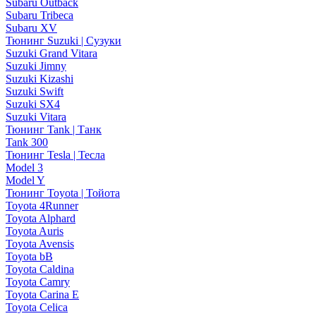
Subaru Outback
Subaru Tribeca
Subaru XV
Тюнинг Suzuki | Сузуки
Suzuki Grand Vitara
Suzuki Jimny
Suzuki Kizashi
Suzuki Swift
Suzuki SX4
Suzuki Vitara
Тюнинг Tank | Танк
Tank 300
Тюнинг Tesla | Тесла
Model 3
Model Y
Тюнинг Toyota | Тойота
Toyota 4Runner
Toyota Alphard
Toyota Auris
Toyota Avensis
Toyota bB
Toyota Caldina
Toyota Camry
Toyota Carina E
Toyota Celica