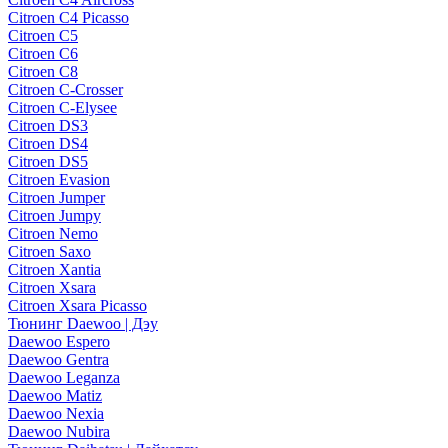
Citroen C4 Picasso
Citroen C5
Citroen C6
Citroen C8
Citroen C-Crosser
Citroen C-Elysee
Citroen DS3
Citroen DS4
Citroen DS5
Citroen Evasion
Citroen Jumper
Citroen Jumpy
Citroen Nemo
Citroen Saxo
Citroen Xantia
Citroen Xsara
Citroen Xsara Picasso
Тюнинг Daewoo | Дэу
Daewoo Espero
Daewoo Gentra
Daewoo Leganza
Daewoo Matiz
Daewoo Nexia
Daewoo Nubira