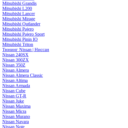
Mitsubishi Grandis
Mitsubishi L200
Mitsubishi Lancer
Mitsubishi Mirage
Mitsubishi Outlander
Mitsubishi Pajero
Mitsubishi Pajero Sport
Mitsubishi Pinin IO
Mitsubishi Triton
Тюнинг Nissan | Ниссан
Nissan 240SX
Nissan 300ZX
Nissan 350Z
Nissan Almera
Nissan Almera Classic
Nissan Altima
Nissan Armada
Nissan Cube
Nissan GT-R
Nissan Juke
Nissan Maxima
Nissan Micra
Nissan Murano
Nissan Navara
Nissan Note