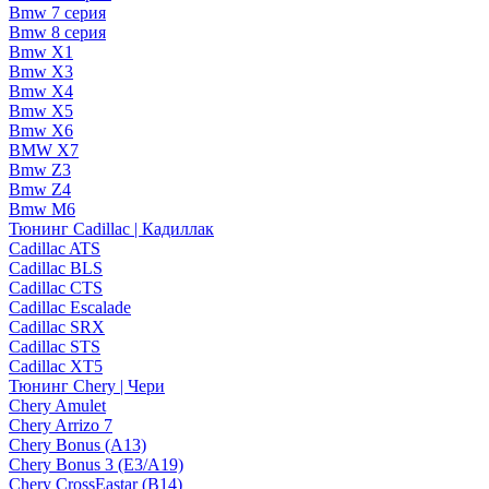
Bmw 7 серия
Bmw 8 серия
Bmw X1
Bmw X3
Bmw X4
Bmw X5
Bmw X6
BMW X7
Bmw Z3
Bmw Z4
Bmw М6
Тюнинг Cadillac | Кадиллак
Cadillac ATS
Cadillac BLS
Cadillac CTS
Cadillac Escalade
Cadillac SRX
Cadillac STS
Cadillac XT5
Тюнинг Chery | Чери
Chery Amulet
Chery Arrizo 7
Chery Bonus (A13)
Chery Bonus 3 (E3/A19)
Chery CrossEastar (B14)