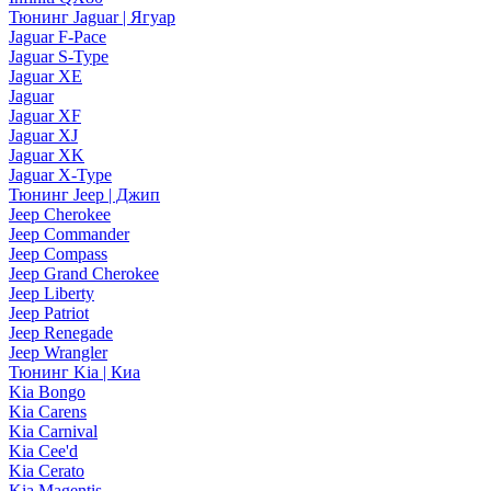
Тюнинг Jaguar | Ягуар
Jaguar F-Pace
Jaguar S-Type
Jaguar XE
Jaguar
Jaguar XF
Jaguar XJ
Jaguar XK
Jaguar X-Type
Тюнинг Jeep | Джип
Jeep Cherokee
Jeep Commander
Jeep Compass
Jeep Grand Cherokee
Jeep Liberty
Jeep Patriot
Jeep Renegade
Jeep Wrangler
Тюнинг Kia | Киа
Kia Bongo
Kia Carens
Kia Carnival
Kia Cee'd
Kia Cerato
Kia Magentis