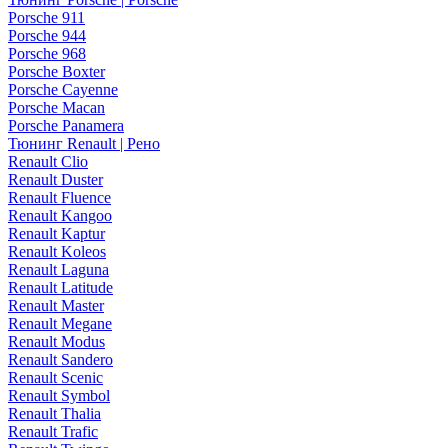
Porsche 911
Porsche 944
Porsche 968
Porsche Boxter
Porsche Cayenne
Porsche Macan
Porsche Panamera
Тюнинг Renault | Рено
Renault Clio
Renault Duster
Renault Fluence
Renault Kangoo
Renault Kaptur
Renault Koleos
Renault Laguna
Renault Latitude
Renault Master
Renault Megane
Renault Modus
Renault Sandero
Renault Scenic
Renault Symbol
Renault Thalia
Renault Trafic