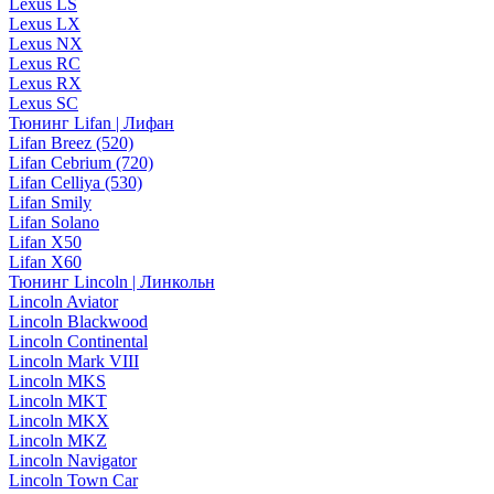
Lexus LS
Lexus LX
Lexus NX
Lexus RC
Lexus RX
Lexus SC
Тюнинг Lifan | Лифан
Lifan Breez (520)
Lifan Cebrium (720)
Lifan Celliya (530)
Lifan Smily
Lifan Solano
Lifan X50
Lifan X60
Тюнинг Lincoln | Линкольн
Lincoln Aviator
Lincoln Blackwood
Lincoln Continental
Lincoln Mark VIII
Lincoln MKS
Lincoln MKT
Lincoln MKX
Lincoln MKZ
Lincoln Navigator
Lincoln Town Car