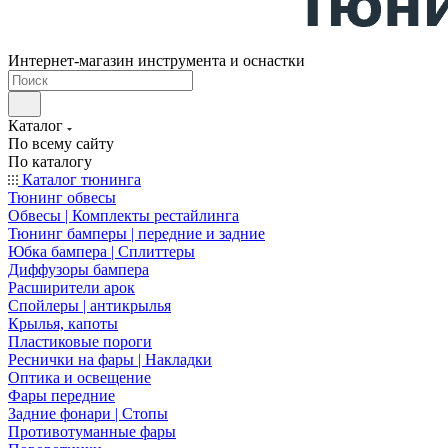
Интернет-магазин инструмента и оснастки
Каталог
По всему сайту
По каталогу
Каталог тюнинга
Тюнинг обвесы
Обвесы | Комплекты рестайлинга
Тюнинг бамперы | передние и задние
Юбка бампера | Сплиттеры
Диффузоры бампера
Расширители арок
Спойлеры | антикрылья
Крылья, капоты
Пластиковые пороги
Реснички на фары | Накладки
Оптика и освещение
Фары передние
Задние фонари | Стопы
Противотуманные фары