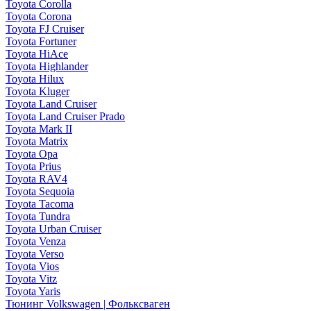
Toyota Corolla
Toyota Corona
Toyota FJ Cruiser
Toyota Fortuner
Toyota HiAce
Toyota Highlander
Toyota Hilux
Toyota Kluger
Toyota Land Cruiser
Toyota Land Cruiser Prado
Toyota Mark II
Toyota Matrix
Toyota Opa
Toyota Prius
Toyota RAV4
Toyota Sequoia
Toyota Tacoma
Toyota Tundra
Toyota Urban Cruiser
Toyota Venza
Toyota Verso
Toyota Vios
Toyota Vitz
Toyota Yaris
Тюнинг Volkswagen | Фольксваген