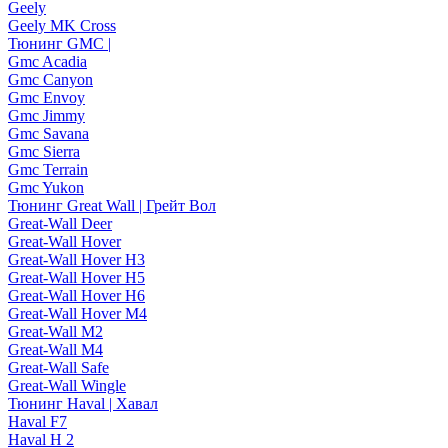
Geely
Geely MK Cross
Тюнинг GMC |
Gmc Acadia
Gmc Canyon
Gmc Envoy
Gmc Jimmy
Gmc Savana
Gmc Sierra
Gmc Terrain
Gmc Yukon
Тюнинг Great Wall | Грейт Вол
Great-Wall Deer
Great-Wall Hover
Great-Wall Hover H3
Great-Wall Hover H5
Great-Wall Hover H6
Great-Wall Hover M4
Great-Wall M2
Great-Wall M4
Great-Wall Safe
Great-Wall Wingle
Тюнинг Haval | Хавал
Haval F7
Haval H 2