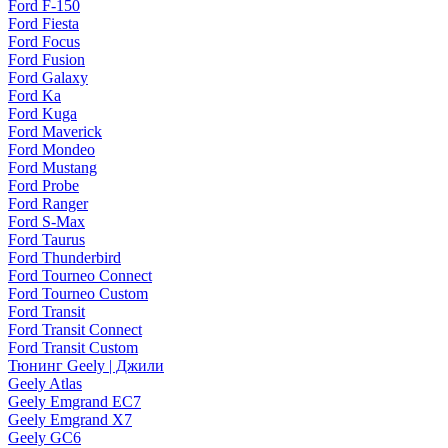
Ford F-150
Ford Fiesta
Ford Focus
Ford Fusion
Ford Galaxy
Ford Ka
Ford Kuga
Ford Maverick
Ford Mondeo
Ford Mustang
Ford Probe
Ford Ranger
Ford S-Max
Ford Taurus
Ford Thunderbird
Ford Tourneo Connect
Ford Tourneo Custom
Ford Transit
Ford Transit Connect
Ford Transit Custom
Тюнинг Geely | Джили
Geely Atlas
Geely Emgrand EC7
Geely Emgrand X7
Geely GC6