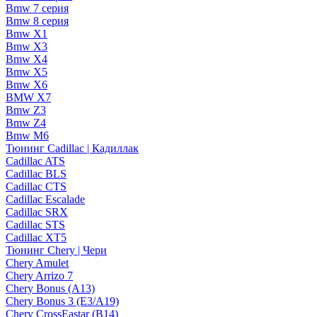
Bmw 7 серия
Bmw 8 серия
Bmw X1
Bmw X3
Bmw X4
Bmw X5
Bmw X6
BMW X7
Bmw Z3
Bmw Z4
Bmw М6
Тюнинг Cadillac | Кадиллак
Cadillac ATS
Cadillac BLS
Cadillac CTS
Cadillac Escalade
Cadillac SRX
Cadillac STS
Cadillac XT5
Тюнинг Chery | Чери
Chery Amulet
Chery Arrizo 7
Chery Bonus (A13)
Chery Bonus 3 (E3/A19)
Chery CrossEastar (B14)