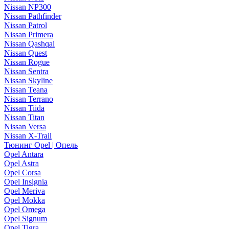
Nissan NP300
Nissan Pathfinder
Nissan Patrol
Nissan Primera
Nissan Qashqai
Nissan Quest
Nissan Rogue
Nissan Sentra
Nissan Skyline
Nissan Teana
Nissan Terrano
Nissan Tiida
Nissan Titan
Nissan Versa
Nissan X-Trail
Тюнинг Opel | Опель
Opel Antara
Opel Astra
Opel Corsa
Opel Insignia
Opel Meriva
Opel Mokka
Opel Omega
Opel Signum
Opel Tigra