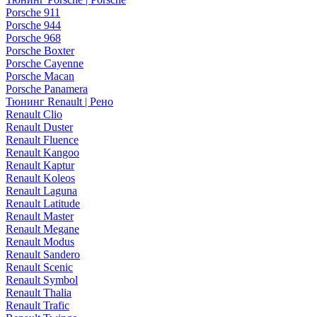
Porsche 911
Porsche 944
Porsche 968
Porsche Boxter
Porsche Cayenne
Porsche Macan
Porsche Panamera
Тюнинг Renault | Рено
Renault Clio
Renault Duster
Renault Fluence
Renault Kangoo
Renault Kaptur
Renault Koleos
Renault Laguna
Renault Latitude
Renault Master
Renault Megane
Renault Modus
Renault Sandero
Renault Scenic
Renault Symbol
Renault Thalia
Renault Trafic