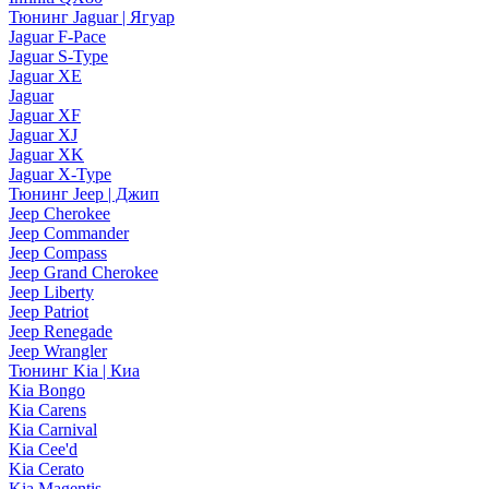
Тюнинг Jaguar | Ягуар
Jaguar F-Pace
Jaguar S-Type
Jaguar XE
Jaguar
Jaguar XF
Jaguar XJ
Jaguar XK
Jaguar X-Type
Тюнинг Jeep | Джип
Jeep Cherokee
Jeep Commander
Jeep Compass
Jeep Grand Cherokee
Jeep Liberty
Jeep Patriot
Jeep Renegade
Jeep Wrangler
Тюнинг Kia | Киа
Kia Bongo
Kia Carens
Kia Carnival
Kia Cee'd
Kia Cerato
Kia Magentis