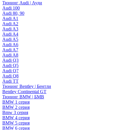
Тюнинг Audi | Ауди
Audi 100
Audi 80, 90
Audi A1
Audi A2
Audi A3
Audi A4
Audi A5
Audi A6
Audi A7
Audi A8
Audi Q3
Audi Q5
Audi Q7
Audi Q8
Audi TT
Тюнинг Bentley | Бентли
Bentley Continental GT
Тюнинг BMW | БМВ
BMW 1 серия
BMW 2 серия
Bmw 3 серия
BMW 4 серия
BMW 5 серия
BMW 6 серия