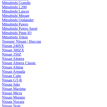
Mitsubishi Grandis
Mitsubishi L200
Mitsubishi Lancer
Mitsubishi Mirage
Mitsubishi Outlander
Mitsubishi Pajero
Mitsubishi Pajero Sport
Mitsubishi Pinin IO
Mitsubishi Triton
Тюнинг Nissan | Ниссан
Nissan 240SX
Nissan 300ZX
Nissan 350Z
Nissan Almera
Nissan Almera Classic
Nissan Altima
Nissan Armada
Nissan Cube
Nissan GT-R
Nissan Juke
Nissan Maxima
Nissan Micra
Nissan Murano
Nissan Navara
Nissan Note