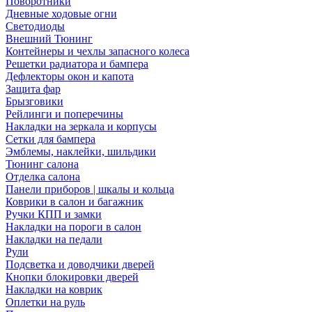
Поворотники
Дневные ходовые огни
Светодиоды
Внешний Тюнинг
Контейнеры и чехлы запасного колеса
Решетки радиатора и бампера
Дефлекторы окон и капота
Защита фар
Брызговики
Рейлинги и поперечины
Накладки на зеркала и корпусы
Сетки для бампера
Эмблемы, наклейки, шильдики
Тюнинг салона
Отделка салона
Панели приборов | шкалы и кольца
Коврики в салон и багажник
Ручки КПП и замки
Накладки на пороги в салон
Накладки на педали
Рули
Подсветка и доводчики дверей
Кнопки блокировки дверей
Накладки на коврик
Оплетки на руль