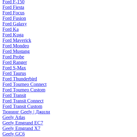
Ford F-150
Ford Fiesta
Ford Focus
Ford Fusion
Ford Galaxy
Ford Ka
Ford Kuga
Ford Maverick
Ford Mondeo
Ford Mustang
Ford Probe
Ford Ranger
Ford S-Max
Ford Taurus
Ford Thunderbird
Ford Tourneo Connect
Ford Tourneo Custom
Ford Transit
Ford Transit Connect
Ford Transit Custom
Тюнинг Geely | Джили
Geely Atlas
Geely Emgrand EC7
Geely Emgrand X7
Geely GC6