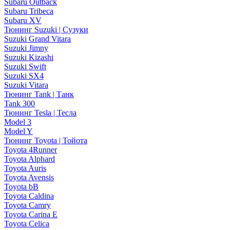
Subaru Outback
Subaru Tribeca
Subaru XV
Тюнинг Suzuki | Сузуки
Suzuki Grand Vitara
Suzuki Jimny
Suzuki Kizashi
Suzuki Swift
Suzuki SX4
Suzuki Vitara
Тюнинг Tank | Танк
Tank 300
Тюнинг Tesla | Тесла
Model 3
Model Y
Тюнинг Toyota | Тойота
Toyota 4Runner
Toyota Alphard
Toyota Auris
Toyota Avensis
Toyota bB
Toyota Caldina
Toyota Camry
Toyota Carina E
Toyota Celica