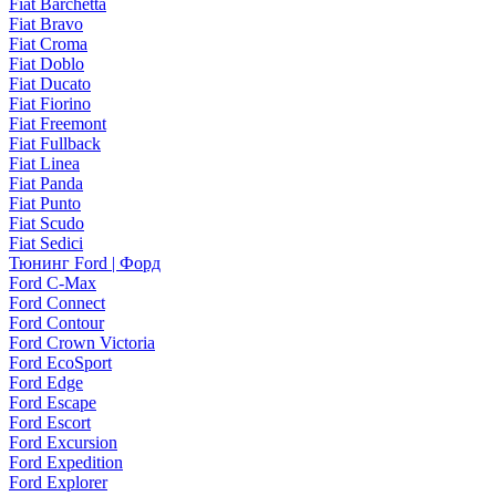
Fiat Barchetta
Fiat Bravo
Fiat Croma
Fiat Doblo
Fiat Ducato
Fiat Fiorino
Fiat Freemont
Fiat Fullback
Fiat Linea
Fiat Panda
Fiat Punto
Fiat Scudo
Fiat Sedici
Тюнинг Ford | Форд
Ford C-Max
Ford Connect
Ford Contour
Ford Crown Victoria
Ford EcoSport
Ford Edge
Ford Escape
Ford Escort
Ford Excursion
Ford Expedition
Ford Explorer