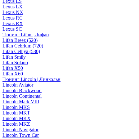
Lexus LS
Lexus LX
Lexus NX
Lexus RC
Lexus RX
Lexus SC
Тюнинг Lifan | Лифан
Lifan Breez (520)
Lifan Cebrium (720)
Lifan Celliya (530)
Lifan Smily
Lifan Solano
Lifan X50
Lifan X60
Тюнинг Lincoln | Линкольн
Lincoln Aviator
Lincoln Blackwood
Lincoln Continental
Lincoln Mark VIII
Lincoln MKS
Lincoln MKT
Lincoln MKX
Lincoln MKZ
Lincoln Navigator
Lincoln Town Car