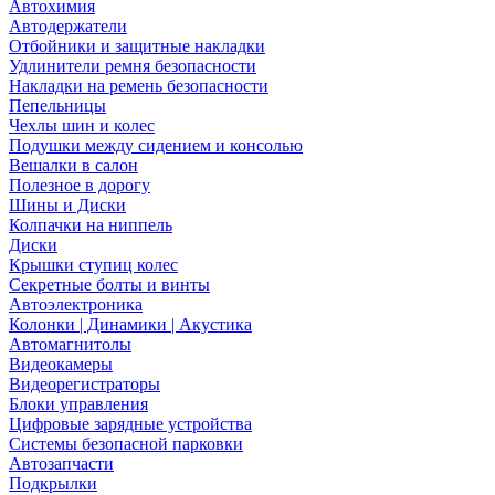
Автохимия
Автодержатели
Отбойники и защитные накладки
Удлинители ремня безопасности
Накладки на ремень безопасности
Пепельницы
Чехлы шин и колес
Подушки между сидением и консолью
Вешалки в салон
Полезное в дорогу
Шины и Диски
Колпачки на ниппель
Диски
Крышки ступиц колес
Секретные болты и винты
Автоэлектроника
Колонки | Динамики | Акустика
Автомагнитолы
Видеокамеры
Видеорегистраторы
Блоки управления
Цифровые зарядные устройства
Системы безопасной парковки
Автозапчасти
Подкрылки