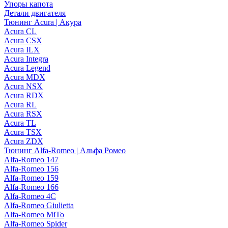
Упоры капота
Детали двигателя
Тюнинг Acura | Акура
Acura CL
Acura CSX
Acura ILX
Acura Integra
Acura Legend
Acura MDX
Acura NSX
Acura RDX
Acura RL
Acura RSX
Acura TL
Acura TSX
Acura ZDX
Тюнинг Alfa-Romeo | Альфа Ромео
Alfa-Romeo 147
Alfa-Romeo 156
Alfa-Romeo 159
Alfa-Romeo 166
Alfa-Romeo 4C
Alfa-Romeo Giulietta
Alfa-Romeo MiTo
Alfa-Romeo Spider