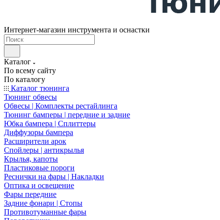
Интернет-магазин инструмента и оснастки
Каталог
По всему сайту
По каталогу
Каталог тюнинга
Тюнинг обвесы
Обвесы | Комплекты рестайлинга
Тюнинг бамперы | передние и задние
Юбка бампера | Сплиттеры
Диффузоры бампера
Расширители арок
Спойлеры | антикрылья
Крылья, капоты
Пластиковые пороги
Реснички на фары | Накладки
Оптика и освещение
Фары передние
Задние фонари | Стопы
Противотуманные фары