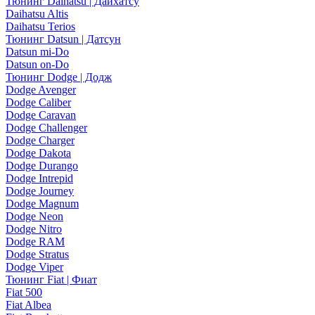
Тюнинг Daihatsu | Дайхатсу
Daihatsu Altis
Daihatsu Terios
Тюнинг Datsun | Датсун
Datsun mi-Do
Datsun on-Do
Тюнинг Dodge | Додж
Dodge Avenger
Dodge Caliber
Dodge Caravan
Dodge Challenger
Dodge Charger
Dodge Dakota
Dodge Durango
Dodge Intrepid
Dodge Journey
Dodge Magnum
Dodge Neon
Dodge Nitro
Dodge RAM
Dodge Stratus
Dodge Viper
Тюнинг Fiat | Фиат
Fiat 500
Fiat Albea