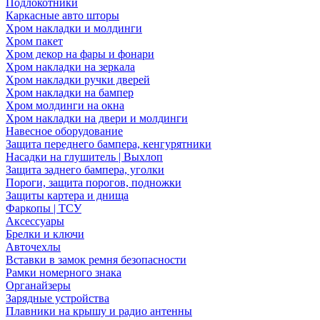
Подлокотники
Каркасные авто шторы
Хром накладки и молдинги
Хром пакет
Хром декор на фары и фонари
Хром накладки на зеркала
Хром накладки ручки дверей
Хром накладки на бампер
Хром молдинги на окна
Хром накладки на двери и молдинги
Навесное оборудование
Защита переднего бампера, кенгурятники
Насадки на глушитель | Выхлоп
Защита заднего бампера, уголки
Пороги, защита порогов, подножки
Защиты картера и днища
Фаркопы | ТСУ
Аксессуары
Брелки и ключи
Авточехлы
Вставки в замок ремня безопасности
Рамки номерного знака
Органайзеры
Зарядные устройства
Плавники на крышу и радио антенны