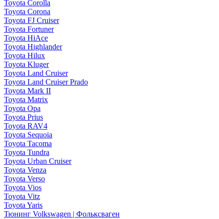
Toyota Corolla
Toyota Corona
Toyota FJ Cruiser
Toyota Fortuner
Toyota HiAce
Toyota Highlander
Toyota Hilux
Toyota Kluger
Toyota Land Cruiser
Toyota Land Cruiser Prado
Toyota Mark II
Toyota Matrix
Toyota Opa
Toyota Prius
Toyota RAV4
Toyota Sequoia
Toyota Tacoma
Toyota Tundra
Toyota Urban Cruiser
Toyota Venza
Toyota Verso
Toyota Vios
Toyota Vitz
Toyota Yaris
Тюнинг Volkswagen | Фольксваген