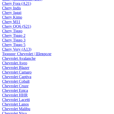
Chery Fora (A21)
Chery Indis
Chery Jaggi
Chery Kimo
Chery M11
Chery QQ6 (S21)
Chery Tiggo
Chery Tiggo 2
Chery Tiggo 3
Chery Tiggo 5
Chery Very (A13)
Тюнинг Chevrolet | Шевроле
Chevrolet Avalanche
Chevrolet Aveo
Chevrolet Blazer
Chevrolet Camaro
Chevrolet Captiva
Chevrolet Cobalt
Chevrolet Cruze
Chevrolet Epica
Chevrolet HHR
Chevrolet Lacetti
Chevrolet Lanos
Chevrolet Malibu
Chevrolet Niva