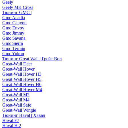
Geely
Geely MK Cross
Тюнинг GMC |
Gmc Acadia
Gmc Canyon
Gmc Envoy
Gmc Jimmy
Gmc Savana
Gmc Sierra
Gmc Terrain
Gmc Yukon
Тюнинг Great Wall | Грейт Вол
Great-Wall Deer
Great-Wall Hover
Great-Wall Hover H3
Great-Wall Hover H5
Great-Wall Hover H6
Great-Wall Hover M4
Great-Wall M2
Great-Wall M4
Great-Wall Safe
Great-Wall Wingle
Тюнинг Haval | Хавал
Haval F7
Haval H 2