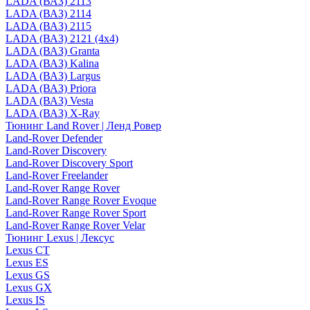
LADA (ВАЗ) 2113
LADA (ВАЗ) 2114
LADA (ВАЗ) 2115
LADA (ВАЗ) 2121 (4x4)
LADA (ВАЗ) Granta
LADA (ВАЗ) Kalina
LADA (ВАЗ) Largus
LADA (ВАЗ) Priora
LADA (ВАЗ) Vesta
LADA (ВАЗ) X-Ray
Тюнинг Land Rover | Ленд Ровер
Land-Rover Defender
Land-Rover Discovery
Land-Rover Discovery Sport
Land-Rover Freelander
Land-Rover Range Rover
Land-Rover Range Rover Evoque
Land-Rover Range Rover Sport
Land-Rover Range Rover Velar
Тюнинг Lexus | Лексус
Lexus CT
Lexus ES
Lexus GS
Lexus GX
Lexus IS