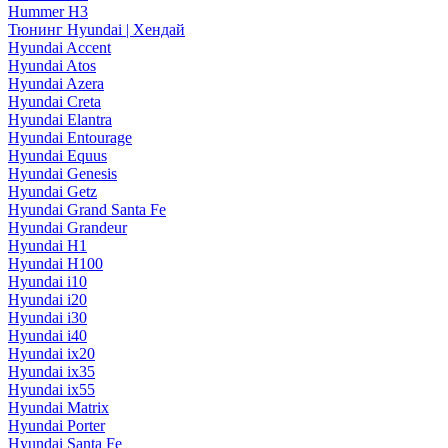
Hummer H3
Тюнинг Hyundai | Хендай
Hyundai Accent
Hyundai Atos
Hyundai Azera
Hyundai Creta
Hyundai Elantra
Hyundai Entourage
Hyundai Equus
Hyundai Genesis
Hyundai Getz
Hyundai Grand Santa Fe
Hyundai Grandeur
Hyundai H1
Hyundai H100
Hyundai i10
Hyundai i20
Hyundai i30
Hyundai i40
Hyundai ix20
Hyundai ix35
Hyundai ix55
Hyundai Matrix
Hyundai Porter
Hyundai Santa Fe