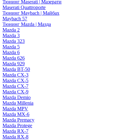
Тюнинг Maserati | Мазерати
Maserati Quattroporte
Тюнинг Maybach | Майбах
Maybach 57
Тюнинг Mazda | Мазда
Mazda 2
Mazda 3
Mazda 323
Mazda 5
Mazda 6
Mazda 626
Mazda 929
Mazda BT-50
Mazda CX-3
Mazda CX-5
Mazda CX-7
Mazda CX-9
Mazda Demio
Mazda Millenia
Mazda MPV
Mazda MX-6
Mazda Premacy
Mazda Protege
Mazda RX-7
Mazda RX-8