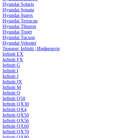
Hyundai Solaris
Hyundai Sonata
Hyundai Starex
Hyundai Terracan
Hyundai Tiburon
Hyundai Trajet
Hyundai Tucson
Hyundai Veloster
Тюнинг Infiniti | Инфинити
Infiniti EX
Infiniti FX
Infiniti G
Infiniti I
Infiniti J
Infiniti JX
Infiniti M
Infiniti Q
Infiniti Q50
Infiniti QX30
Infiniti QX4
Infiniti QX50
Infiniti QX56
Infiniti QX60
Infiniti QX70
Infiniti QX80