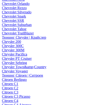
Chevrolet Orlando
Chevrolet Rezzo
Chevrolet Silverado
Chevrolet Spark
Chevrolet SSR
Chevrolet Suburban
Chevrolet Tahoe
Chevrolet TrailBlazer
Тюнинг Chrysler | Крайслер
Chrysler 200
Chrysler 300C
Chrysler 300M
Chrysler Pacifica
Chrysler PT Cruiser
Chrysler Sebring
Chrysler Town&amp;Country
Chrysler Voyager
Тюнинг Citroen | Ситроен
Citroen Berlingo
Citroen C1
Citroen C2
Citroen C3
Citroen C3 Picasso
Citroen C4
Citroen C4 Aircross