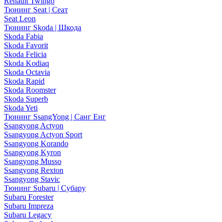
Renault Twingo
Тюнинг Seat | Сеат
Seat Leon
Тюнинг Skoda | Шкода
Skoda Fabia
Skoda Favorit
Skoda Felicia
Skoda Kodiaq
Skoda Octavia
Skoda Rapid
Skoda Roomster
Skoda Superb
Skoda Yeti
Тюнинг SsangYong | Санг Енг
Ssangyong Actyon
Ssangyong Actyon Sport
Ssangyong Korando
Ssangyong Kyron
Ssangyong Musso
Ssangyong Rexton
Ssangyong Stavic
Тюнинг Subaru | Субару
Subaru Forester
Subaru Impreza
Subaru Legacy