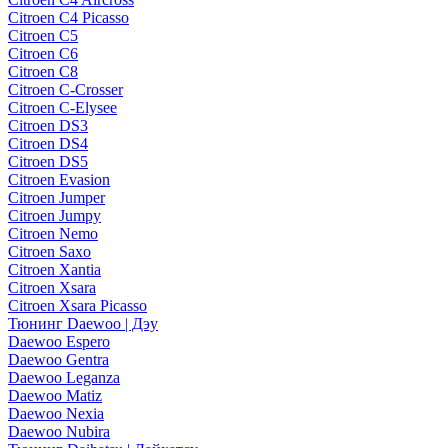
Citroen C4 Picasso
Citroen C5
Citroen C6
Citroen C8
Citroen C-Crosser
Citroen C-Elysee
Citroen DS3
Citroen DS4
Citroen DS5
Citroen Evasion
Citroen Jumper
Citroen Jumpy
Citroen Nemo
Citroen Saxo
Citroen Xantia
Citroen Xsara
Citroen Xsara Picasso
Тюнинг Daewoo | Дэу
Daewoo Espero
Daewoo Gentra
Daewoo Leganza
Daewoo Matiz
Daewoo Nexia
Daewoo Nubira