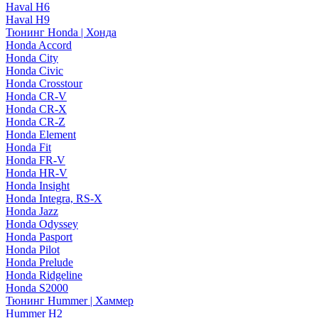
Haval H6
Haval H9
Тюнинг Honda | Хонда
Honda Accord
Honda City
Honda Civic
Honda Crosstour
Honda CR-V
Honda CR-X
Honda CR-Z
Honda Element
Honda Fit
Honda FR-V
Honda HR-V
Honda Insight
Honda Integra, RS-X
Honda Jazz
Honda Odyssey
Honda Pasport
Honda Pilot
Honda Prelude
Honda Ridgeline
Honda S2000
Тюнинг Hummer | Хаммер
Hummer H2