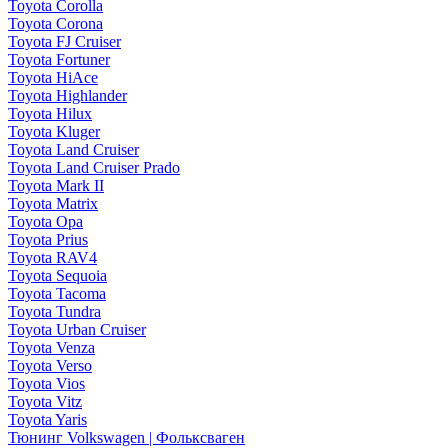
Toyota Corolla
Toyota Corona
Toyota FJ Cruiser
Toyota Fortuner
Toyota HiAce
Toyota Highlander
Toyota Hilux
Toyota Kluger
Toyota Land Cruiser
Toyota Land Cruiser Prado
Toyota Mark II
Toyota Matrix
Toyota Opa
Toyota Prius
Toyota RAV4
Toyota Sequoia
Toyota Tacoma
Toyota Tundra
Toyota Urban Cruiser
Toyota Venza
Toyota Verso
Toyota Vios
Toyota Vitz
Toyota Yaris
Тюнинг Volkswagen | Фольксваген