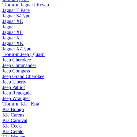
Тюнинг Jaguar | Ягуар
Jaguar F-Pace
Jaguar S-Type
Jaguar XE
Jaguar
Jaguar XF
Jaguar XJ
Jaguar XK
Jaguar X-Type
Тюнинг Jeep | Джип
Jeep Cherokee
Jeep Commander
Jeep Compass
Jeep Grand Cherokee
Jeep Liberty
Jeep Patriot
Jeep Renegade
Jeep Wrangler
Тюнинг Kia | Киа
Kia Bongo
Kia Carens
Kia Carnival
Kia Cee'd
Kia Cerato
Kia Magentis