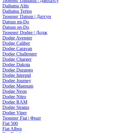
Тюнинг Daihatsu | Дайхатсу
Daihatsu Altis
Daihatsu Terios
Тюнинг Datsun | Датсун
Datsun mi-Do
Datsun on-Do
Тюнинг Dodge | Додж
Dodge Avenger
Dodge Caliber
Dodge Caravan
Dodge Challenger
Dodge Charger
Dodge Dakota
Dodge Durango
Dodge Intrepid
Dodge Journey
Dodge Magnum
Dodge Neon
Dodge Nitro
Dodge RAM
Dodge Stratus
Dodge Viper
Тюнинг Fiat | Фиат
Fiat 500
Fiat Albea