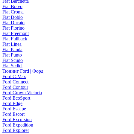
Fiat Barchetta
Fiat Bravo
Fiat Croma
Fiat Doblo
Fiat Ducato
Fiat Fiorino
Fiat Freemont
Fiat Fullback
Fiat Linea
Fiat Panda
Fiat Punto
Fiat Scudo
Fiat Sedici
Тюнинг Ford | Форд
Ford C-Max
Ford Connect
Ford Contour
Ford Crown Victoria
Ford EcoSport
Ford Edge
Ford Escape
Ford Escort
Ford Excursion
Ford Expedition
Ford Explorer