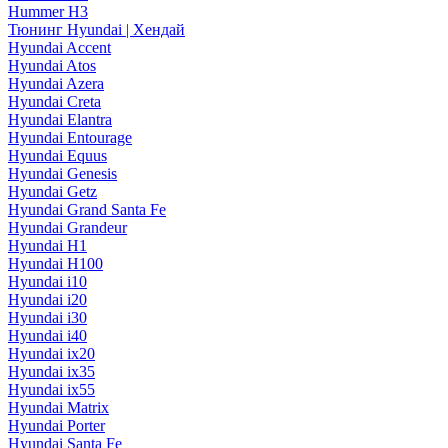
Hummer H3
Тюнинг Hyundai | Хендай
Hyundai Accent
Hyundai Atos
Hyundai Azera
Hyundai Creta
Hyundai Elantra
Hyundai Entourage
Hyundai Equus
Hyundai Genesis
Hyundai Getz
Hyundai Grand Santa Fe
Hyundai Grandeur
Hyundai H1
Hyundai H100
Hyundai i10
Hyundai i20
Hyundai i30
Hyundai i40
Hyundai ix20
Hyundai ix35
Hyundai ix55
Hyundai Matrix
Hyundai Porter
Hyundai Santa Fe