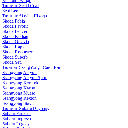
Renault Twingo
Тюнинг Seat | Сеат
Seat Leon
Тюнинг Skoda | Шкода
Skoda Fabia
Skoda Favorit
Skoda Felicia
Skoda Kodiaq
Skoda Octavia
Skoda Rapid
Skoda Roomster
Skoda Superb
Skoda Yeti
Тюнинг SsangYong | Санг Енг
Ssangyong Actyon
Ssangyong Actyon Sport
Ssangyong Korando
Ssangyong Kyron
Ssangyong Musso
Ssangyong Rexton
Ssangyong Stavic
Тюнинг Subaru | Субару
Subaru Forester
Subaru Impreza
Subaru Legacy