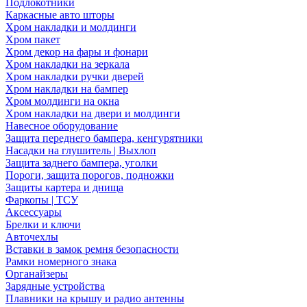
Подлокотники
Каркасные авто шторы
Хром накладки и молдинги
Хром пакет
Хром декор на фары и фонари
Хром накладки на зеркала
Хром накладки ручки дверей
Хром накладки на бампер
Хром молдинги на окна
Хром накладки на двери и молдинги
Навесное оборудование
Защита переднего бампера, кенгурятники
Насадки на глушитель | Выхлоп
Защита заднего бампера, уголки
Пороги, защита порогов, подножки
Защиты картера и днища
Фаркопы | ТСУ
Аксессуары
Брелки и ключи
Авточехлы
Вставки в замок ремня безопасности
Рамки номерного знака
Органайзеры
Зарядные устройства
Плавники на крышу и радио антенны