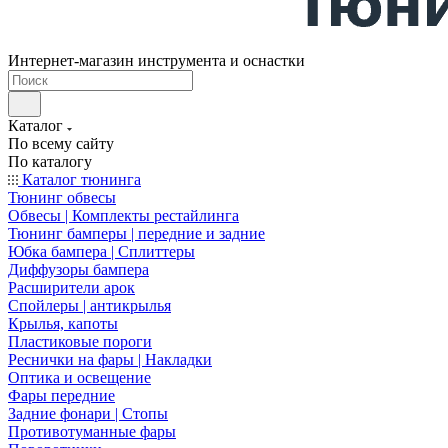
Интернет-магазин инструмента и оснастки
Каталог
По всему сайту
По каталогу
Каталог тюнинга
Тюнинг обвесы
Обвесы | Комплекты рестайлинга
Тюнинг бамперы | передние и задние
Юбка бампера | Сплиттеры
Диффузоры бампера
Расширители арок
Спойлеры | антикрылья
Крылья, капоты
Пластиковые пороги
Реснички на фары | Накладки
Оптика и освещение
Фары передние
Задние фонари | Стопы
Противотуманные фары