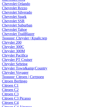
Chevrolet Orlando
Chevrolet Rezzo
Chevrolet Silverado
Chevrolet Spark
Chevrolet SSR
Chevrolet Suburban
Chevrolet Tahoe
Chevrolet TrailBlazer
Тюнинг Chrysler | Крайслер
Chrysler 200
Chrysler 300C
Chrysler 300M
Chrysler Pacifica
Chrysler PT Cruiser
Chrysler Sebring
Chrysler Town&amp;Country
Chrysler Voyager
Тюнинг Citroen | Ситроен
Citroen Berlingo
Citroen C1
Citroen C2
Citroen C3
Citroen C3 Picasso
Citroen C4
Citroen C4 Aircross