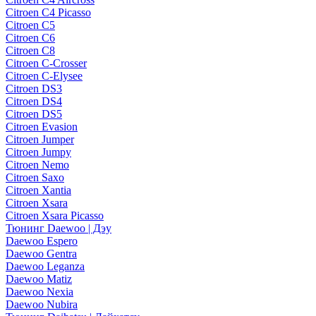
Citroen C4 Picasso
Citroen C5
Citroen C6
Citroen C8
Citroen C-Crosser
Citroen C-Elysee
Citroen DS3
Citroen DS4
Citroen DS5
Citroen Evasion
Citroen Jumper
Citroen Jumpy
Citroen Nemo
Citroen Saxo
Citroen Xantia
Citroen Xsara
Citroen Xsara Picasso
Тюнинг Daewoo | Дэу
Daewoo Espero
Daewoo Gentra
Daewoo Leganza
Daewoo Matiz
Daewoo Nexia
Daewoo Nubira