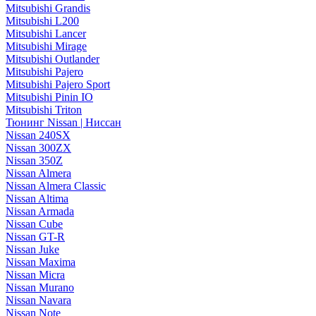
Mitsubishi Grandis
Mitsubishi L200
Mitsubishi Lancer
Mitsubishi Mirage
Mitsubishi Outlander
Mitsubishi Pajero
Mitsubishi Pajero Sport
Mitsubishi Pinin IO
Mitsubishi Triton
Тюнинг Nissan | Ниссан
Nissan 240SX
Nissan 300ZX
Nissan 350Z
Nissan Almera
Nissan Almera Classic
Nissan Altima
Nissan Armada
Nissan Cube
Nissan GT-R
Nissan Juke
Nissan Maxima
Nissan Micra
Nissan Murano
Nissan Navara
Nissan Note