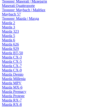
Тюнинг Maserati | Мазерати
Maserati Quattroporte
Тюнинг Maybach | Майбах
Maybach 57
Тюнинг Mazda | Мазда
Mazda 2
Mazda 3
Mazda 323
Mazda 5
Mazda 6
Mazda 626
Mazda 929
Mazda BT-50
Mazda CX-3
Mazda CX-5
Mazda CX-7
Mazda CX-9
Mazda Demio
Mazda Millenia
Mazda MPV
Mazda MX-6
Mazda Premacy
Mazda Protege
Mazda RX-7
Mazda RX-8