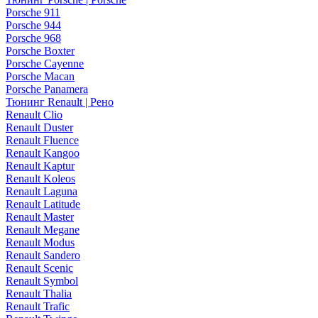
Porsche 911
Porsche 944
Porsche 968
Porsche Boxter
Porsche Cayenne
Porsche Macan
Porsche Panamera
Тюнинг Renault | Рено
Renault Clio
Renault Duster
Renault Fluence
Renault Kangoo
Renault Kaptur
Renault Koleos
Renault Laguna
Renault Latitude
Renault Master
Renault Megane
Renault Modus
Renault Sandero
Renault Scenic
Renault Symbol
Renault Thalia
Renault Trafic