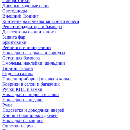
Поворотники
Дневные ходовые огни
Светодиоды
Внешний Тюнинг
Контейнеры и чехлы запасного колеса
Решетки радиатора и бампера
Дефлекторы окон и капота
Защита фар
Брызговики
Рейлинги и поперечины
Накладки на зеркала и корпусы
Сетки для бампера
Эмблемы, наклейки, шильдики
Тюнинг салона
Отделка салона
Панели приборов | шкалы и кольца
Коврики в салон и багажник
Ручки КПП и замки
Накладки на пороги в салон
Накладки на педали
Рули
Подсветка и доводчики дверей
Кнопки блокировки дверей
Накладки на коврик
Оплетки на руль