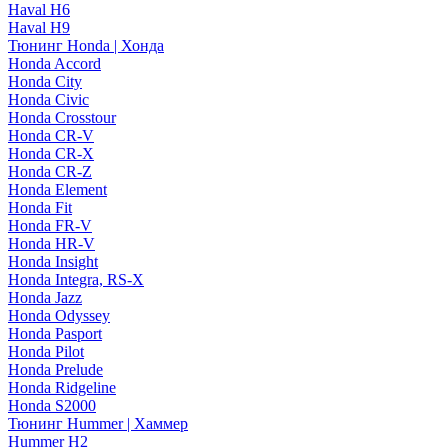
Haval H6
Haval H9
Тюнинг Honda | Хонда
Honda Accord
Honda City
Honda Civic
Honda Crosstour
Honda CR-V
Honda CR-X
Honda CR-Z
Honda Element
Honda Fit
Honda FR-V
Honda HR-V
Honda Insight
Honda Integra, RS-X
Honda Jazz
Honda Odyssey
Honda Pasport
Honda Pilot
Honda Prelude
Honda Ridgeline
Honda S2000
Тюнинг Hummer | Хаммер
Hummer H2