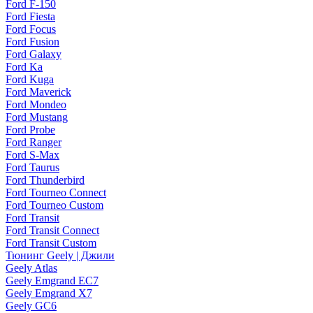
Ford F-150
Ford Fiesta
Ford Focus
Ford Fusion
Ford Galaxy
Ford Ka
Ford Kuga
Ford Maverick
Ford Mondeo
Ford Mustang
Ford Probe
Ford Ranger
Ford S-Max
Ford Taurus
Ford Thunderbird
Ford Tourneo Connect
Ford Tourneo Custom
Ford Transit
Ford Transit Connect
Ford Transit Custom
Тюнинг Geely | Джили
Geely Atlas
Geely Emgrand EC7
Geely Emgrand X7
Geely GC6