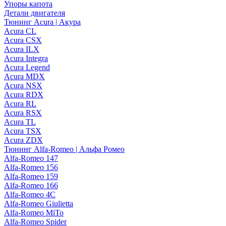
Упоры капота
Детали двигателя
Тюнинг Acura | Акура
Acura CL
Acura CSX
Acura ILX
Acura Integra
Acura Legend
Acura MDX
Acura NSX
Acura RDX
Acura RL
Acura RSX
Acura TL
Acura TSX
Acura ZDX
Тюнинг Alfa-Romeo | Альфа Ромео
Alfa-Romeo 147
Alfa-Romeo 156
Alfa-Romeo 159
Alfa-Romeo 166
Alfa-Romeo 4C
Alfa-Romeo Giulietta
Alfa-Romeo MiTo
Alfa-Romeo Spider