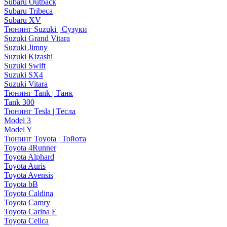
Subaru Outback
Subaru Tribeca
Subaru XV
Тюнинг Suzuki | Сузуки
Suzuki Grand Vitara
Suzuki Jimny
Suzuki Kizashi
Suzuki Swift
Suzuki SX4
Suzuki Vitara
Тюнинг Tank | Танк
Tank 300
Тюнинг Tesla | Тесла
Model 3
Model Y
Тюнинг Toyota | Тойота
Toyota 4Runner
Toyota Alphard
Toyota Auris
Toyota Avensis
Toyota bB
Toyota Caldina
Toyota Camry
Toyota Carina E
Toyota Celica