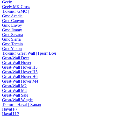
Geely
Geely MK Cross
Тюнинг GMC |
Gmc Acadia
Gmc Canyon
Gmc Envoy
Gmc Jimmy
Gmc Savana
Gmc Sierra
Gmc Terrain
Gmc Yukon
Тюнинг Great Wall | Грейт Вол
Great-Wall Deer
Great-Wall Hover
Great-Wall Hover H3
Great-Wall Hover H5
Great-Wall Hover H6
Great-Wall Hover M4
Great-Wall M2
Great-Wall M4
Great-Wall Safe
Great-Wall Wingle
Тюнинг Haval | Хавал
Haval F7
Haval H 2