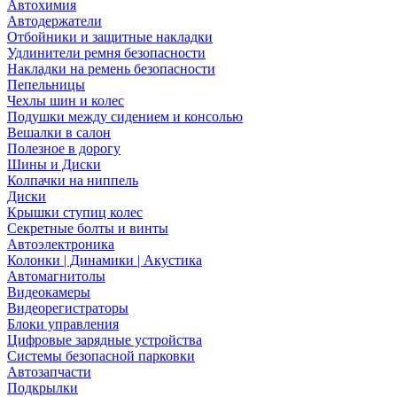
Автохимия
Автодержатели
Отбойники и защитные накладки
Удлинители ремня безопасности
Накладки на ремень безопасности
Пепельницы
Чехлы шин и колес
Подушки между сидением и консолью
Вешалки в салон
Полезное в дорогу
Шины и Диски
Колпачки на ниппель
Диски
Крышки ступиц колес
Секретные болты и винты
Автоэлектроника
Колонки | Динамики | Акустика
Автомагнитолы
Видеокамеры
Видеорегистраторы
Блоки управления
Цифровые зарядные устройства
Системы безопасной парковки
Автозапчасти
Подкрылки