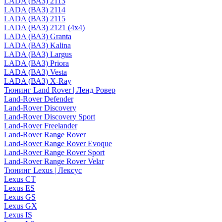
LADA (ВАЗ) 2113
LADA (ВАЗ) 2114
LADA (ВАЗ) 2115
LADA (ВАЗ) 2121 (4x4)
LADA (ВАЗ) Granta
LADA (ВАЗ) Kalina
LADA (ВАЗ) Largus
LADA (ВАЗ) Priora
LADA (ВАЗ) Vesta
LADA (ВАЗ) X-Ray
Тюнинг Land Rover | Ленд Ровер
Land-Rover Defender
Land-Rover Discovery
Land-Rover Discovery Sport
Land-Rover Freelander
Land-Rover Range Rover
Land-Rover Range Rover Evoque
Land-Rover Range Rover Sport
Land-Rover Range Rover Velar
Тюнинг Lexus | Лексус
Lexus CT
Lexus ES
Lexus GS
Lexus GX
Lexus IS