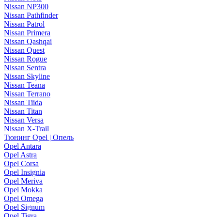
Nissan NP300
Nissan Pathfinder
Nissan Patrol
Nissan Primera
Nissan Qashqai
Nissan Quest
Nissan Rogue
Nissan Sentra
Nissan Skyline
Nissan Teana
Nissan Terrano
Nissan Tiida
Nissan Titan
Nissan Versa
Nissan X-Trail
Тюнинг Opel | Опель
Opel Antara
Opel Astra
Opel Corsa
Opel Insignia
Opel Meriva
Opel Mokka
Opel Omega
Opel Signum
Opel Tigra