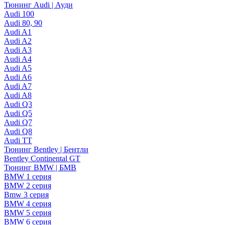
Тюнинг Audi | Ауди
Audi 100
Audi 80, 90
Audi A1
Audi A2
Audi A3
Audi A4
Audi A5
Audi A6
Audi A7
Audi A8
Audi Q3
Audi Q5
Audi Q7
Audi Q8
Audi TT
Тюнинг Bentley | Бентли
Bentley Continental GT
Тюнинг BMW | БМВ
BMW 1 серия
BMW 2 серия
Bmw 3 серия
BMW 4 серия
BMW 5 серия
BMW 6 серия