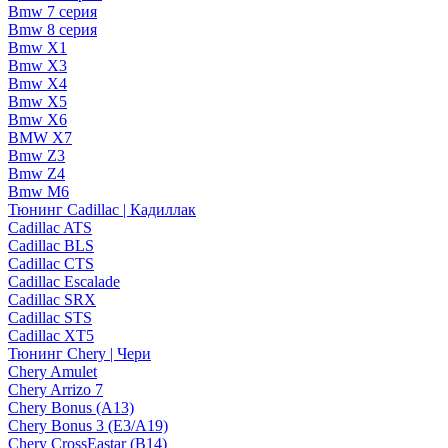
Bmw 7 серия
Bmw 8 серия
Bmw X1
Bmw X3
Bmw X4
Bmw X5
Bmw X6
BMW X7
Bmw Z3
Bmw Z4
Bmw М6
Тюнинг Cadillac | Кадиллак
Cadillac ATS
Cadillac BLS
Cadillac CTS
Cadillac Escalade
Cadillac SRX
Cadillac STS
Cadillac XT5
Тюнинг Chery | Чери
Chery Amulet
Chery Arrizo 7
Chery Bonus (A13)
Chery Bonus 3 (E3/A19)
Chery CrossEastar (B14)