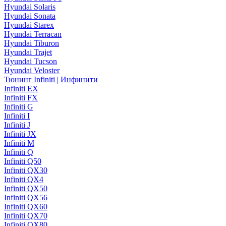
Hyundai Solaris
Hyundai Sonata
Hyundai Starex
Hyundai Terracan
Hyundai Tiburon
Hyundai Trajet
Hyundai Tucson
Hyundai Veloster
Тюнинг Infiniti | Инфинити
Infiniti EX
Infiniti FX
Infiniti G
Infiniti I
Infiniti J
Infiniti JX
Infiniti M
Infiniti Q
Infiniti Q50
Infiniti QX30
Infiniti QX4
Infiniti QX50
Infiniti QX56
Infiniti QX60
Infiniti QX70
Infiniti QX80