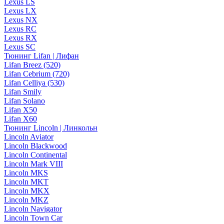
Lexus LS
Lexus LX
Lexus NX
Lexus RC
Lexus RX
Lexus SC
Тюнинг Lifan | Лифан
Lifan Breez (520)
Lifan Cebrium (720)
Lifan Celliya (530)
Lifan Smily
Lifan Solano
Lifan X50
Lifan X60
Тюнинг Lincoln | Линкольн
Lincoln Aviator
Lincoln Blackwood
Lincoln Continental
Lincoln Mark VIII
Lincoln MKS
Lincoln MKT
Lincoln MKX
Lincoln MKZ
Lincoln Navigator
Lincoln Town Car