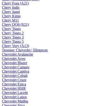
Chery Fora (A21)
Chery Indis
Chery Jaggi
Chery Kimo
Chery M11
Chery QQ6 (S21)
Chery Tiggo
Chery Tiggo 2
Chery Tiggo 3
Chery Tiggo 5
Chery Very (A13)
Тюнинг Chevrolet | Шевроле
Chevrolet Avalanche
Chevrolet Aveo
Chevrolet Blazer
Chevrolet Camaro
Chevrolet Captiva
Chevrolet Cobalt
Chevrolet Cruze
Chevrolet Epica
Chevrolet HHR
Chevrolet Lacetti
Chevrolet Lanos
Chevrolet Malibu
Chevrolet Niva