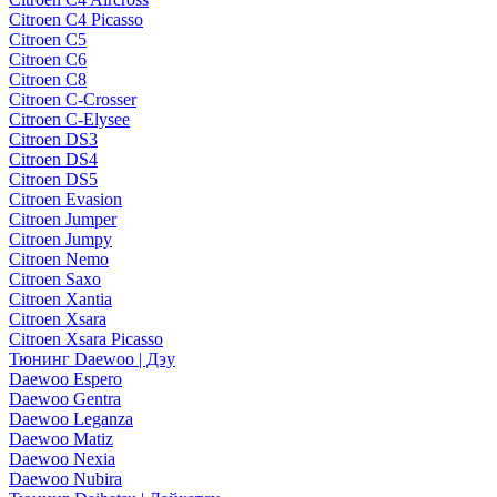
Citroen C4 Picasso
Citroen C5
Citroen C6
Citroen C8
Citroen C-Crosser
Citroen C-Elysee
Citroen DS3
Citroen DS4
Citroen DS5
Citroen Evasion
Citroen Jumper
Citroen Jumpy
Citroen Nemo
Citroen Saxo
Citroen Xantia
Citroen Xsara
Citroen Xsara Picasso
Тюнинг Daewoo | Дэу
Daewoo Espero
Daewoo Gentra
Daewoo Leganza
Daewoo Matiz
Daewoo Nexia
Daewoo Nubira