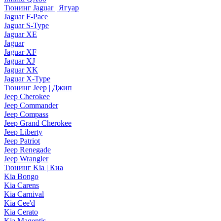
Тюнинг Jaguar | Ягуар
Jaguar F-Pace
Jaguar S-Type
Jaguar XE
Jaguar
Jaguar XF
Jaguar XJ
Jaguar XK
Jaguar X-Type
Тюнинг Jeep | Джип
Jeep Cherokee
Jeep Commander
Jeep Compass
Jeep Grand Cherokee
Jeep Liberty
Jeep Patriot
Jeep Renegade
Jeep Wrangler
Тюнинг Kia | Киа
Kia Bongo
Kia Carens
Kia Carnival
Kia Cee'd
Kia Cerato
Kia Magentis