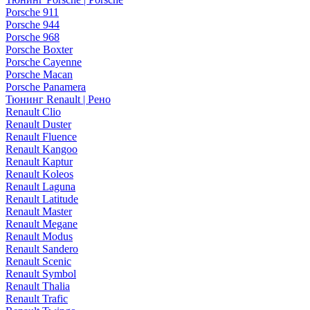
Porsche 911
Porsche 944
Porsche 968
Porsche Boxter
Porsche Cayenne
Porsche Macan
Porsche Panamera
Тюнинг Renault | Рено
Renault Clio
Renault Duster
Renault Fluence
Renault Kangoo
Renault Kaptur
Renault Koleos
Renault Laguna
Renault Latitude
Renault Master
Renault Megane
Renault Modus
Renault Sandero
Renault Scenic
Renault Symbol
Renault Thalia
Renault Trafic