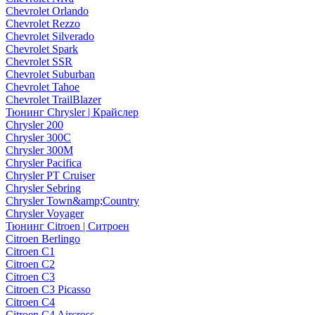
Chevrolet Orlando
Chevrolet Rezzo
Chevrolet Silverado
Chevrolet Spark
Chevrolet SSR
Chevrolet Suburban
Chevrolet Tahoe
Chevrolet TrailBlazer
Тюнинг Chrysler | Крайслер
Chrysler 200
Chrysler 300C
Chrysler 300M
Chrysler Pacifica
Chrysler PT Cruiser
Chrysler Sebring
Chrysler Town&amp;Country
Chrysler Voyager
Тюнинг Citroen | Ситроен
Citroen Berlingo
Citroen C1
Citroen C2
Citroen C3
Citroen C3 Picasso
Citroen C4
Citroen C4 Aircross