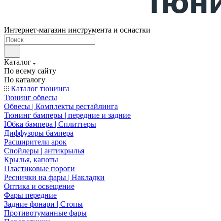
Интернет-магазин инструмента и оснастки
Каталог
По всему сайту
По каталогу
Каталог тюнинга
Тюнинг обвесы
Обвесы | Комплекты рестайлинга
Тюнинг бамперы | передние и задние
Юбка бампера | Сплиттеры
Диффузоры бампера
Расширители арок
Спойлеры | антикрылья
Крылья, капоты
Пластиковые пороги
Реснички на фары | Накладки
Оптика и освещение
Фары передние
Задние фонари | Стопы
Противотуманные фары