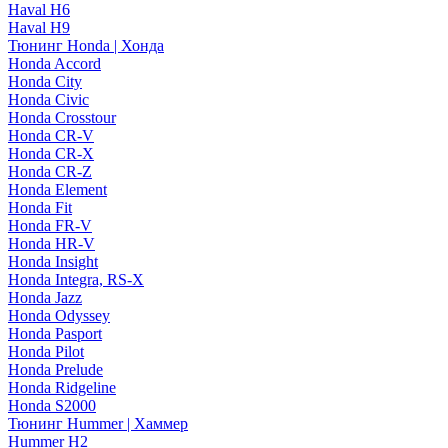
Haval H6
Haval H9
Тюнинг Honda | Хонда
Honda Accord
Honda City
Honda Civic
Honda Crosstour
Honda CR-V
Honda CR-X
Honda CR-Z
Honda Element
Honda Fit
Honda FR-V
Honda HR-V
Honda Insight
Honda Integra, RS-X
Honda Jazz
Honda Odyssey
Honda Pasport
Honda Pilot
Honda Prelude
Honda Ridgeline
Honda S2000
Тюнинг Hummer | Хаммер
Hummer H2