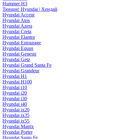
Hummer H3
Тюнинг Hyundai | Хендай
Hyundai Accent
Hyundai Atos
Hyundai Azera
Hyundai Creta
Hyundai Elantra
Hyundai Entourage
Hyundai Equus
Hyundai Genesis
Hyundai Getz
Hyundai Grand Santa Fe
Hyundai Grandeur
Hyundai H1
Hyundai H100
Hyundai i10
Hyundai i20
Hyundai i30
Hyundai i40
Hyundai ix20
Hyundai ix35
Hyundai ix55
Hyundai Matrix
Hyundai Porter
Hyundai Santa Fe