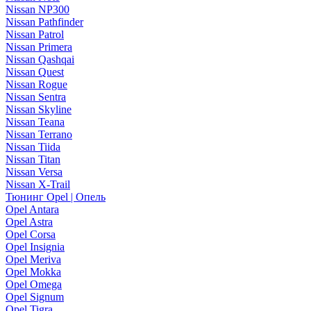
Nissan NP300
Nissan Pathfinder
Nissan Patrol
Nissan Primera
Nissan Qashqai
Nissan Quest
Nissan Rogue
Nissan Sentra
Nissan Skyline
Nissan Teana
Nissan Terrano
Nissan Tiida
Nissan Titan
Nissan Versa
Nissan X-Trail
Тюнинг Opel | Опель
Opel Antara
Opel Astra
Opel Corsa
Opel Insignia
Opel Meriva
Opel Mokka
Opel Omega
Opel Signum
Opel Tigra