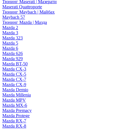
Тюнинг Maserati | Мазерати
Maserati Quattroporte
Тюнинг Maybach | Майбах
Maybach 57
Тюнинг Mazda | Мазда
Mazda 2
Mazda 3
Mazda 323
Mazda 5
Mazda 6
Mazda 626
Mazda 929
Mazda BT-50
Mazda CX-3
Mazda CX-5
Mazda CX-7
Mazda CX-9
Mazda Demio
Mazda Millenia
Mazda MPV
Mazda MX-6
Mazda Premacy
Mazda Protege
Mazda RX-7
Mazda RX-8