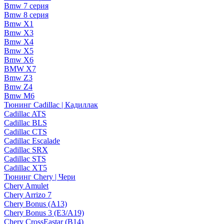
Bmw 7 серия
Bmw 8 серия
Bmw X1
Bmw X3
Bmw X4
Bmw X5
Bmw X6
BMW X7
Bmw Z3
Bmw Z4
Bmw М6
Тюнинг Cadillac | Кадиллак
Cadillac ATS
Cadillac BLS
Cadillac CTS
Cadillac Escalade
Cadillac SRX
Cadillac STS
Cadillac XT5
Тюнинг Chery | Чери
Chery Amulet
Chery Arrizo 7
Chery Bonus (A13)
Chery Bonus 3 (E3/A19)
Chery CrossEastar (B14)