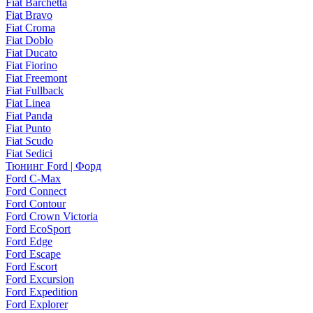
Fiat Barchetta
Fiat Bravo
Fiat Croma
Fiat Doblo
Fiat Ducato
Fiat Fiorino
Fiat Freemont
Fiat Fullback
Fiat Linea
Fiat Panda
Fiat Punto
Fiat Scudo
Fiat Sedici
Тюнинг Ford | Форд
Ford C-Max
Ford Connect
Ford Contour
Ford Crown Victoria
Ford EcoSport
Ford Edge
Ford Escape
Ford Escort
Ford Excursion
Ford Expedition
Ford Explorer