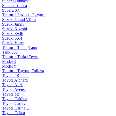
Subaru Outback
Subaru Tribeca
Subaru XV
Тюнинг Suzuki | Сузуки
Suzuki Grand Vitara
Suzuki Jimny
Suzuki Kizashi
Suzuki Swift
Suzuki SX4
Suzuki Vitara
Тюнинг Tank | Танк
Tank 300
Тюнинг Tesla | Тесла
Model 3
Model Y
Тюнинг Toyota | Тойота
Toyota 4Runner
Toyota Alphard
Toyota Auris
Toyota Avensis
Toyota bB
Toyota Caldina
Toyota Camry
Toyota Carina E
Toyota Celica