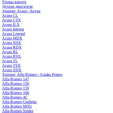
Упоры капота
Детали двигателя
Тюнинг Acura | Акура
Acura CL
Acura CSX
Acura ILX
Acura Integra
Acura Legend
Acura MDX
Acura NSX
Acura RDX
Acura RL
Acura RSX
Acura TL
Acura TSX
Acura ZDX
Тюнинг Alfa-Romeo | Альфа Ромео
Alfa-Romeo 147
Alfa-Romeo 156
Alfa-Romeo 159
Alfa-Romeo 166
Alfa-Romeo 4C
Alfa-Romeo Giulietta
Alfa-Romeo MiTo
Alfa-Romeo Spider