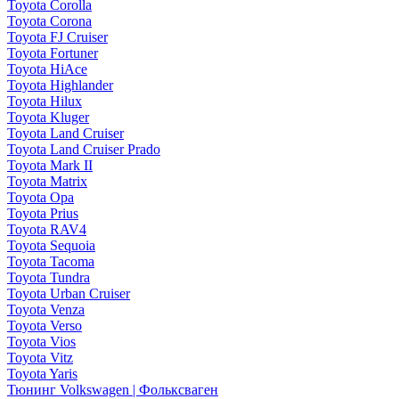
Toyota Corolla
Toyota Corona
Toyota FJ Cruiser
Toyota Fortuner
Toyota HiAce
Toyota Highlander
Toyota Hilux
Toyota Kluger
Toyota Land Cruiser
Toyota Land Cruiser Prado
Toyota Mark II
Toyota Matrix
Toyota Opa
Toyota Prius
Toyota RAV4
Toyota Sequoia
Toyota Tacoma
Toyota Tundra
Toyota Urban Cruiser
Toyota Venza
Toyota Verso
Toyota Vios
Toyota Vitz
Toyota Yaris
Тюнинг Volkswagen | Фольксваген