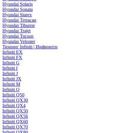
Hyundai Solaris
Hyundai Sonata
Hyundai Starex
Hyundai Terracan
Hyundai Tiburon
Hyundai Trajet
Hyundai Tucson
Hyundai Veloster
Тюнинг Infiniti | Инфинити
Infiniti EX
Infiniti FX
Infiniti G
Infiniti I
Infiniti J
Infiniti JX
Infiniti M
Infiniti Q
Infiniti Q50
Infiniti QX30
Infiniti QX4
Infiniti QX50
Infiniti QX56
Infiniti QX60
Infiniti QX70
Infiniti QX80