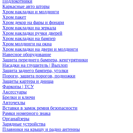
Подлокотники
Каркасные авто шторы
Хром накладки и молдинги
Хром пакет
Хром декор на фары и фонари
Хром накладки на зеркала
Хром накладки ручки дверей
Хром накладки на бампер
Хром молдинги на окна
Хром накладки на двери и молдинги
Навесное оборудование
Защита переднего бампера, кенгурятники
Насадки на глушитель | Выхлоп
Защита заднего бампера, уголки
Пороги, защита порогов, подножки
Защиты картера и днища
Фаркопы | ТСУ
Аксессуары
Брелки и ключи
Авточехлы
Вставки в замок ремня безопасности
Рамки номерного знака
Органайзеры
Зарядные устройства
Плавники на крышу и радио антенны