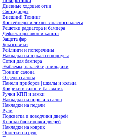
Поворотники
Дневные ходовые огни
Светодиоды
Внешний Тюнинг
Контейнеры и чехлы запасного колеса
Решетки радиатора и бампера
Дефлекторы окон и капота
Защита фар
Брызговики
Рейлинги и поперечины
Накладки на зеркала и корпусы
Сетки для бампера
Эмблемы, наклейки, шильдики
Тюнинг салона
Отделка салона
Панели приборов | шкалы и кольца
Коврики в салон и багажник
Ручки КПП и замки
Накладки на пороги в салон
Накладки на педали
Рули
Подсветка и доводчики дверей
Кнопки блокировки дверей
Накладки на коврик
Оплетки на руль