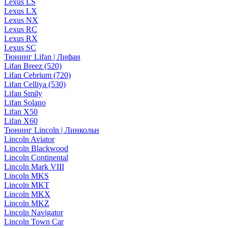
Lexus LS
Lexus LX
Lexus NX
Lexus RC
Lexus RX
Lexus SC
Тюнинг Lifan | Лифан
Lifan Breez (520)
Lifan Cebrium (720)
Lifan Celliya (530)
Lifan Smily
Lifan Solano
Lifan X50
Lifan X60
Тюнинг Lincoln | Линкольн
Lincoln Aviator
Lincoln Blackwood
Lincoln Continental
Lincoln Mark VIII
Lincoln MKS
Lincoln MKT
Lincoln MKX
Lincoln MKZ
Lincoln Navigator
Lincoln Town Car