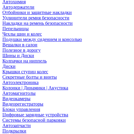
Автохимия
Автодержатели
Отбойники и защитные накладки
Удлинители ремня безопасности
Накладки на ремень безопасности
Пепельницы
Чехлы шин и колес
Подушки между сидением и консолью
Вешалки в салон
Полезное в дорогу
Шины и Диски
Колпачки на ниппель
Диски
Крышки ступиц колес
Секретные болты и винты
Автоэлектроника
Колонки | Динамики | Акустика
Автомагнитолы
Видеокамеры
Видеорегистраторы
Блоки управления
Цифровые зарядные устройства
Системы безопасной парковки
Автозапчасти
Подкрылки