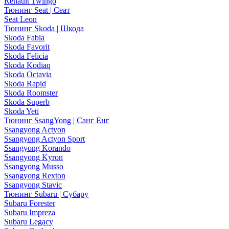
Renault Twingo
Тюнинг Seat | Сеат
Seat Leon
Тюнинг Skoda | Шкода
Skoda Fabia
Skoda Favorit
Skoda Felicia
Skoda Kodiaq
Skoda Octavia
Skoda Rapid
Skoda Roomster
Skoda Superb
Skoda Yeti
Тюнинг SsangYong | Санг Енг
Ssangyong Actyon
Ssangyong Actyon Sport
Ssangyong Korando
Ssangyong Kyron
Ssangyong Musso
Ssangyong Rexton
Ssangyong Stavic
Тюнинг Subaru | Субару
Subaru Forester
Subaru Impreza
Subaru Legacy