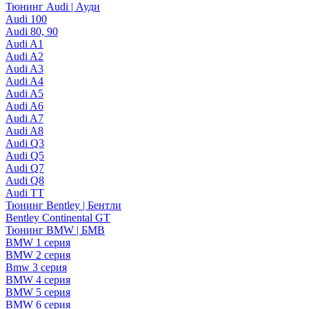
Тюнинг Audi | Ауди
Audi 100
Audi 80, 90
Audi A1
Audi A2
Audi A3
Audi A4
Audi A5
Audi A6
Audi A7
Audi A8
Audi Q3
Audi Q5
Audi Q7
Audi Q8
Audi TT
Тюнинг Bentley | Бентли
Bentley Continental GT
Тюнинг BMW | БМВ
BMW 1 серия
BMW 2 серия
Bmw 3 серия
BMW 4 серия
BMW 5 серия
BMW 6 серия