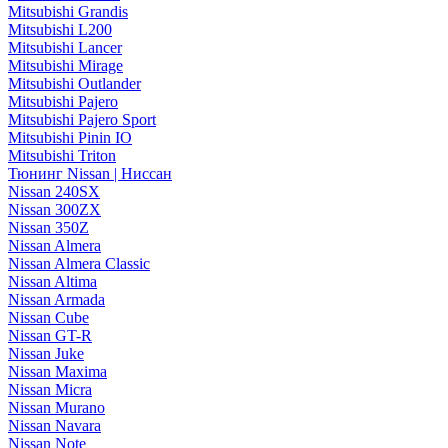
Mitsubishi Grandis
Mitsubishi L200
Mitsubishi Lancer
Mitsubishi Mirage
Mitsubishi Outlander
Mitsubishi Pajero
Mitsubishi Pajero Sport
Mitsubishi Pinin IO
Mitsubishi Triton
Тюнинг Nissan | Ниссан
Nissan 240SX
Nissan 300ZX
Nissan 350Z
Nissan Almera
Nissan Almera Classic
Nissan Altima
Nissan Armada
Nissan Cube
Nissan GT-R
Nissan Juke
Nissan Maxima
Nissan Micra
Nissan Murano
Nissan Navara
Nissan Note