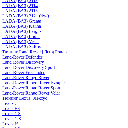
LADA (ВАЗ) 2113
LADA (ВАЗ) 2114
LADA (ВАЗ) 2115
LADA (ВАЗ) 2121 (4x4)
LADA (ВАЗ) Granta
LADA (ВАЗ) Kalina
LADA (ВАЗ) Largus
LADA (ВАЗ) Priora
LADA (ВАЗ) Vesta
LADA (ВАЗ) X-Ray
Тюнинг Land Rover | Ленд Ровер
Land-Rover Defender
Land-Rover Discovery
Land-Rover Discovery Sport
Land-Rover Freelander
Land-Rover Range Rover
Land-Rover Range Rover Evoque
Land-Rover Range Rover Sport
Land-Rover Range Rover Velar
Тюнинг Lexus | Лексус
Lexus CT
Lexus ES
Lexus GS
Lexus GX
Lexus IS