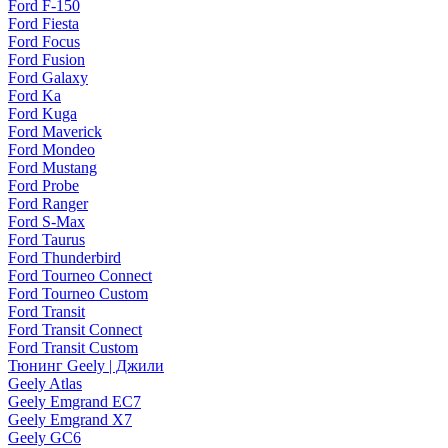
Ford F-150
Ford Fiesta
Ford Focus
Ford Fusion
Ford Galaxy
Ford Ka
Ford Kuga
Ford Maverick
Ford Mondeo
Ford Mustang
Ford Probe
Ford Ranger
Ford S-Max
Ford Taurus
Ford Thunderbird
Ford Tourneo Connect
Ford Tourneo Custom
Ford Transit
Ford Transit Connect
Ford Transit Custom
Тюнинг Geely | Джили
Geely Atlas
Geely Emgrand EC7
Geely Emgrand X7
Geely GC6