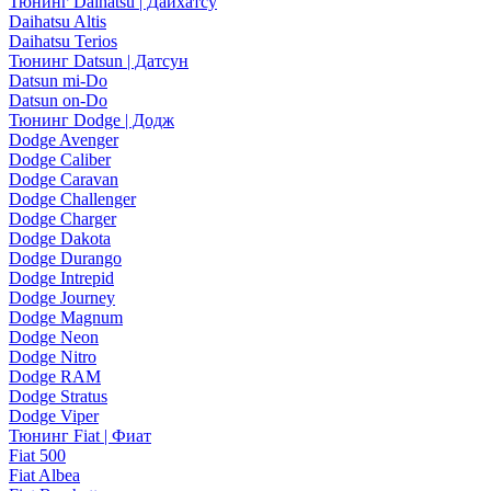
Тюнинг Daihatsu | Дайхатсу
Daihatsu Altis
Daihatsu Terios
Тюнинг Datsun | Датсун
Datsun mi-Do
Datsun on-Do
Тюнинг Dodge | Додж
Dodge Avenger
Dodge Caliber
Dodge Caravan
Dodge Challenger
Dodge Charger
Dodge Dakota
Dodge Durango
Dodge Intrepid
Dodge Journey
Dodge Magnum
Dodge Neon
Dodge Nitro
Dodge RAM
Dodge Stratus
Dodge Viper
Тюнинг Fiat | Фиат
Fiat 500
Fiat Albea