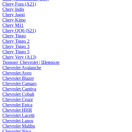
Chery Fora (A21)
Chery Indis
Chery Jaggi
Chery Kimo
Chery M11
Chery QQ6 (S21)
Chery Tiggo
Chery Tiggo 2
Chery Tiggo 3
Chery Tiggo 5
Chery Very (A13)
Тюнинг Chevrolet | Шевроле
Chevrolet Avalanche
Chevrolet Aveo
Chevrolet Blazer
Chevrolet Camaro
Chevrolet Captiva
Chevrolet Cobalt
Chevrolet Cruze
Chevrolet Epica
Chevrolet HHR
Chevrolet Lacetti
Chevrolet Lanos
Chevrolet Malibu
Chevrolet Niva