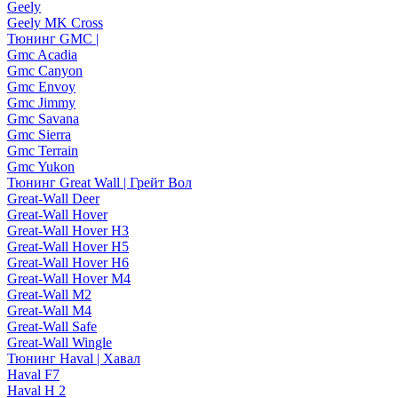
Geely
Geely MK Cross
Тюнинг GMC |
Gmc Acadia
Gmc Canyon
Gmc Envoy
Gmc Jimmy
Gmc Savana
Gmc Sierra
Gmc Terrain
Gmc Yukon
Тюнинг Great Wall | Грейт Вол
Great-Wall Deer
Great-Wall Hover
Great-Wall Hover H3
Great-Wall Hover H5
Great-Wall Hover H6
Great-Wall Hover M4
Great-Wall M2
Great-Wall M4
Great-Wall Safe
Great-Wall Wingle
Тюнинг Haval | Хавал
Haval F7
Haval H 2