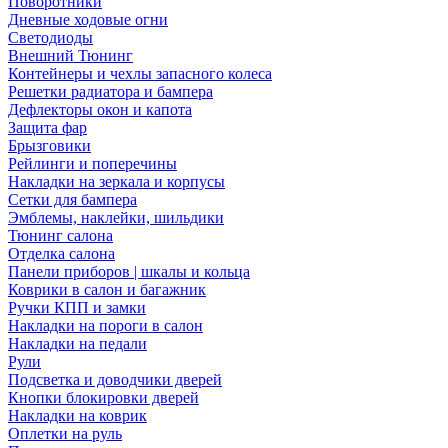
Поворотники
Дневные ходовые огни
Светодиоды
Внешний Тюнинг
Контейнеры и чехлы запасного колеса
Решетки радиатора и бампера
Дефлекторы окон и капота
Защита фар
Брызговики
Рейлинги и поперечины
Накладки на зеркала и корпусы
Сетки для бампера
Эмблемы, наклейки, шильдики
Тюнинг салона
Отделка салона
Панели приборов | шкалы и кольца
Коврики в салон и багажник
Ручки КПП и замки
Накладки на пороги в салон
Накладки на педали
Рули
Подсветка и доводчики дверей
Кнопки блокировки дверей
Накладки на коврик
Оплетки на руль