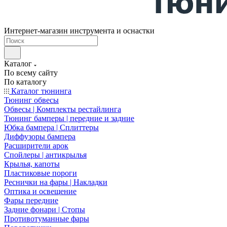
Интернет-магазин инструмента и оснастки
Каталог
По всему сайту
По каталогу
Каталог тюнинга
Тюнинг обвесы
Обвесы | Комплекты рестайлинга
Тюнинг бамперы | передние и задние
Юбка бампера | Сплиттеры
Диффузоры бампера
Расширители арок
Спойлеры | антикрылья
Крылья, капоты
Пластиковые пороги
Реснички на фары | Накладки
Оптика и освещение
Фары передние
Задние фонари | Стопы
Противотуманные фары