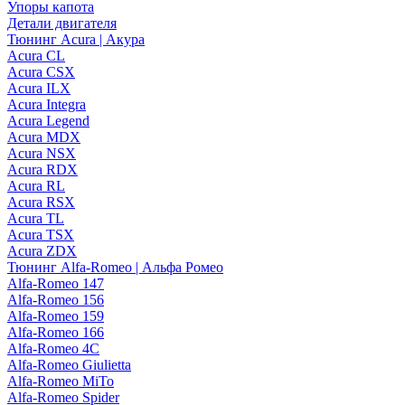
Упоры капота
Детали двигателя
Тюнинг Acura | Акура
Acura CL
Acura CSX
Acura ILX
Acura Integra
Acura Legend
Acura MDX
Acura NSX
Acura RDX
Acura RL
Acura RSX
Acura TL
Acura TSX
Acura ZDX
Тюнинг Alfa-Romeo | Альфа Ромео
Alfa-Romeo 147
Alfa-Romeo 156
Alfa-Romeo 159
Alfa-Romeo 166
Alfa-Romeo 4C
Alfa-Romeo Giulietta
Alfa-Romeo MiTo
Alfa-Romeo Spider