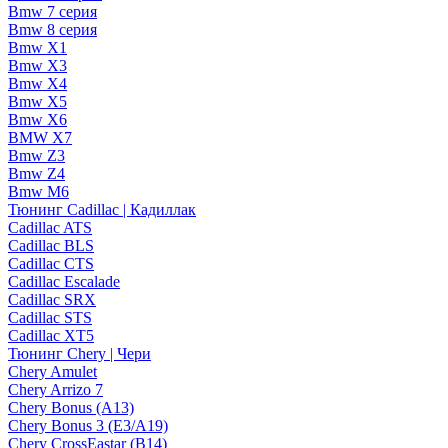
Bmw 7 серия
Bmw 8 серия
Bmw X1
Bmw X3
Bmw X4
Bmw X5
Bmw X6
BMW X7
Bmw Z3
Bmw Z4
Bmw М6
Тюнинг Cadillac | Кадиллак
Cadillac ATS
Cadillac BLS
Cadillac CTS
Cadillac Escalade
Cadillac SRX
Cadillac STS
Cadillac XT5
Тюнинг Chery | Чери
Chery Amulet
Chery Arrizo 7
Chery Bonus (A13)
Chery Bonus 3 (E3/A19)
Chery CrossEastar (B14)