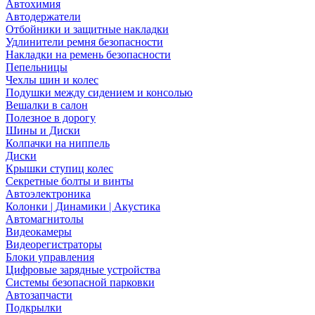
Автохимия
Автодержатели
Отбойники и защитные накладки
Удлинители ремня безопасности
Накладки на ремень безопасности
Пепельницы
Чехлы шин и колес
Подушки между сидением и консолью
Вешалки в салон
Полезное в дорогу
Шины и Диски
Колпачки на ниппель
Диски
Крышки ступиц колес
Секретные болты и винты
Автоэлектроника
Колонки | Динамики | Акустика
Автомагнитолы
Видеокамеры
Видеорегистраторы
Блоки управления
Цифровые зарядные устройства
Системы безопасной парковки
Автозапчасти
Подкрылки