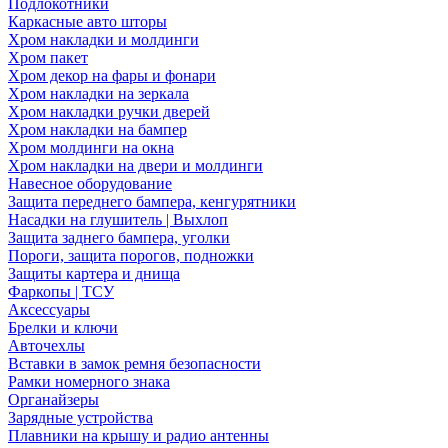
Подлокотники
Каркасные авто шторы
Хром накладки и молдинги
Хром пакет
Хром декор на фары и фонари
Хром накладки на зеркала
Хром накладки ручки дверей
Хром накладки на бампер
Хром молдинги на окна
Хром накладки на двери и молдинги
Навесное оборудование
Защита переднего бампера, кенгурятники
Насадки на глушитель | Выхлоп
Защита заднего бампера, уголки
Пороги, защита порогов, подножки
Защиты картера и днища
Фаркопы | ТСУ
Аксессуары
Брелки и ключи
Авточехлы
Вставки в замок ремня безопасности
Рамки номерного знака
Органайзеры
Зарядные устройства
Плавники на крышу и радио антенны