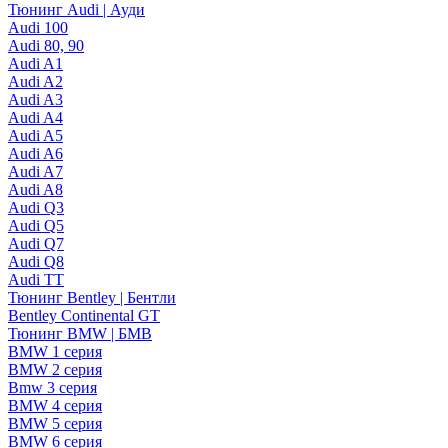
Тюнинг Audi | Ауди
Audi 100
Audi 80, 90
Audi A1
Audi A2
Audi A3
Audi A4
Audi A5
Audi A6
Audi A7
Audi A8
Audi Q3
Audi Q5
Audi Q7
Audi Q8
Audi TT
Тюнинг Bentley | Бентли
Bentley Continental GT
Тюнинг BMW | БМВ
BMW 1 серия
BMW 2 серия
Bmw 3 серия
BMW 4 серия
BMW 5 серия
BMW 6 серия