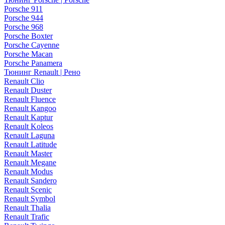
Porsche 911
Porsche 944
Porsche 968
Porsche Boxter
Porsche Cayenne
Porsche Macan
Porsche Panamera
Тюнинг Renault | Рено
Renault Clio
Renault Duster
Renault Fluence
Renault Kangoo
Renault Kaptur
Renault Koleos
Renault Laguna
Renault Latitude
Renault Master
Renault Megane
Renault Modus
Renault Sandero
Renault Scenic
Renault Symbol
Renault Thalia
Renault Trafic