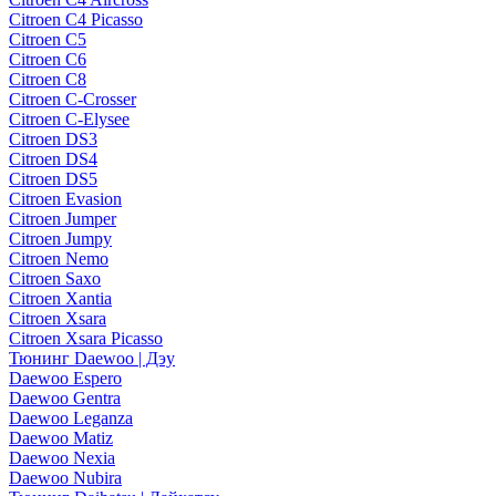
Citroen C4 Picasso
Citroen C5
Citroen C6
Citroen C8
Citroen C-Crosser
Citroen C-Elysee
Citroen DS3
Citroen DS4
Citroen DS5
Citroen Evasion
Citroen Jumper
Citroen Jumpy
Citroen Nemo
Citroen Saxo
Citroen Xantia
Citroen Xsara
Citroen Xsara Picasso
Тюнинг Daewoo | Дэу
Daewoo Espero
Daewoo Gentra
Daewoo Leganza
Daewoo Matiz
Daewoo Nexia
Daewoo Nubira