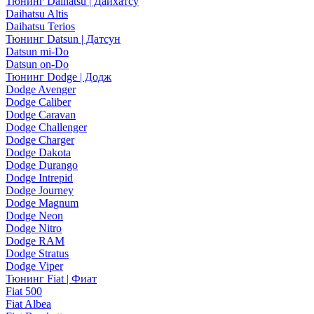
Тюнинг Daihatsu | Дайхатсу
Daihatsu Altis
Daihatsu Terios
Тюнинг Datsun | Датсун
Datsun mi-Do
Datsun on-Do
Тюнинг Dodge | Додж
Dodge Avenger
Dodge Caliber
Dodge Caravan
Dodge Challenger
Dodge Charger
Dodge Dakota
Dodge Durango
Dodge Intrepid
Dodge Journey
Dodge Magnum
Dodge Neon
Dodge Nitro
Dodge RAM
Dodge Stratus
Dodge Viper
Тюнинг Fiat | Фиат
Fiat 500
Fiat Albea