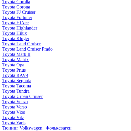
Toyota Corolla
Toyota Corona
Toyota FJ Cruiser
Toyota Fortuner
Toyota HiAce
Toyota Highlander
Toyota Hilux
Toyota Kluger
Toyota Land Cruiser
Toyota Land Cruiser Prado
Toyota Mark II
Toyota Matrix
Toyota Opa
Toyota Prius
Toyota RAV4
Toyota Sequoia
Toyota Tacoma
Toyota Tundra
Toyota Urban Cruiser
Toyota Venza
Toyota Verso
Toyota Vios
Toyota Vitz
Toyota Yaris
Тюнинг Volkswagen | Фольксваген