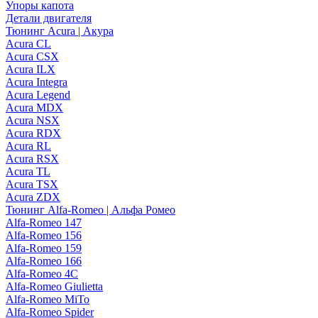
Упоры капота
Детали двигателя
Тюнинг Acura | Акура
Acura CL
Acura CSX
Acura ILX
Acura Integra
Acura Legend
Acura MDX
Acura NSX
Acura RDX
Acura RL
Acura RSX
Acura TL
Acura TSX
Acura ZDX
Тюнинг Alfa-Romeo | Альфа Ромео
Alfa-Romeo 147
Alfa-Romeo 156
Alfa-Romeo 159
Alfa-Romeo 166
Alfa-Romeo 4C
Alfa-Romeo Giulietta
Alfa-Romeo MiTo
Alfa-Romeo Spider