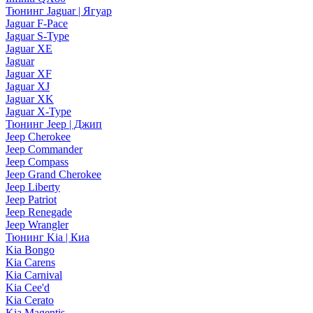
Тюнинг Jaguar | Ягуар
Jaguar F-Pace
Jaguar S-Type
Jaguar XE
Jaguar
Jaguar XF
Jaguar XJ
Jaguar XK
Jaguar X-Type
Тюнинг Jeep | Джип
Jeep Cherokee
Jeep Commander
Jeep Compass
Jeep Grand Cherokee
Jeep Liberty
Jeep Patriot
Jeep Renegade
Jeep Wrangler
Тюнинг Kia | Киа
Kia Bongo
Kia Carens
Kia Carnival
Kia Cee'd
Kia Cerato
Kia Magentis