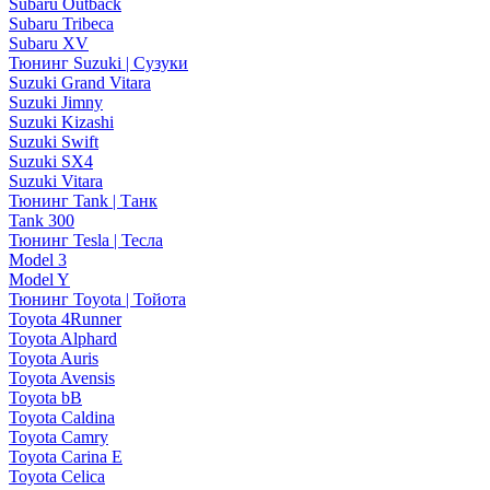
Subaru Outback
Subaru Tribeca
Subaru XV
Тюнинг Suzuki | Сузуки
Suzuki Grand Vitara
Suzuki Jimny
Suzuki Kizashi
Suzuki Swift
Suzuki SX4
Suzuki Vitara
Тюнинг Tank | Танк
Tank 300
Тюнинг Tesla | Тесла
Model 3
Model Y
Тюнинг Toyota | Тойота
Toyota 4Runner
Toyota Alphard
Toyota Auris
Toyota Avensis
Toyota bB
Toyota Caldina
Toyota Camry
Toyota Carina E
Toyota Celica