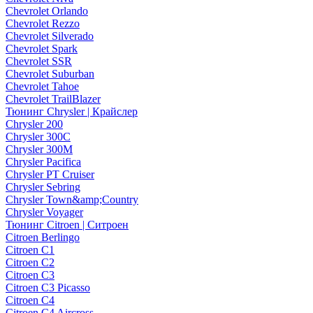
Chevrolet Orlando
Chevrolet Rezzo
Chevrolet Silverado
Chevrolet Spark
Chevrolet SSR
Chevrolet Suburban
Chevrolet Tahoe
Chevrolet TrailBlazer
Тюнинг Chrysler | Крайслер
Chrysler 200
Chrysler 300C
Chrysler 300M
Chrysler Pacifica
Chrysler PT Cruiser
Chrysler Sebring
Chrysler Town&amp;Country
Chrysler Voyager
Тюнинг Citroen | Ситроен
Citroen Berlingo
Citroen C1
Citroen C2
Citroen C3
Citroen C3 Picasso
Citroen C4
Citroen C4 Aircross