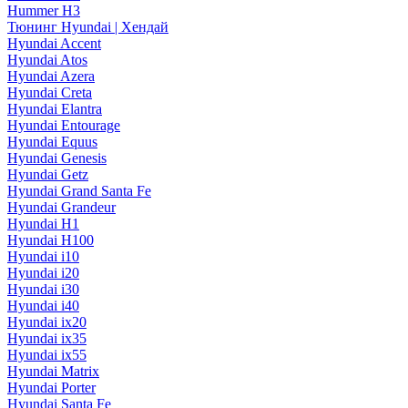
Hummer H3
Тюнинг Hyundai | Хендай
Hyundai Accent
Hyundai Atos
Hyundai Azera
Hyundai Creta
Hyundai Elantra
Hyundai Entourage
Hyundai Equus
Hyundai Genesis
Hyundai Getz
Hyundai Grand Santa Fe
Hyundai Grandeur
Hyundai H1
Hyundai H100
Hyundai i10
Hyundai i20
Hyundai i30
Hyundai i40
Hyundai ix20
Hyundai ix35
Hyundai ix55
Hyundai Matrix
Hyundai Porter
Hyundai Santa Fe