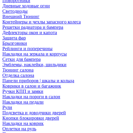
Поворотники
Дневные ходовые огни
Светодиоды
Внешний Тюнинг
Контейнеры и чехлы запасного колеса
Решетки радиатора и бампера
Дефлекторы окон и капота
Защита фар
Брызговики
Рейлинги и поперечины
Накладки на зеркала и корпусы
Сетки для бампера
Эмблемы, наклейки, шильдики
Тюнинг салона
Отделка салона
Панели приборов | шкалы и кольца
Коврики в салон и багажник
Ручки КПП и замки
Накладки на пороги в салон
Накладки на педали
Рули
Подсветка и доводчики дверей
Кнопки блокировки дверей
Накладки на коврик
Оплетки на руль