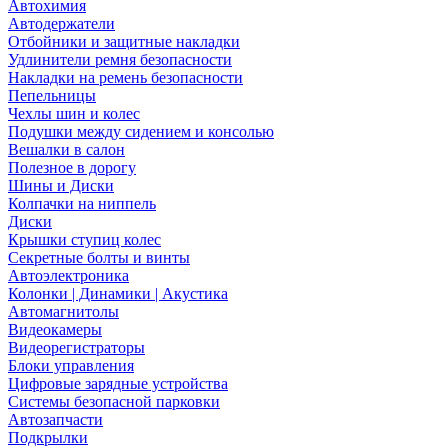
Автохимия
Автодержатели
Отбойники и защитные накладки
Удлинители ремня безопасности
Накладки на ремень безопасности
Пепельницы
Чехлы шин и колес
Подушки между сидением и консолью
Вешалки в салон
Полезное в дорогу
Шины и Диски
Колпачки на ниппель
Диски
Крышки ступиц колес
Секретные болты и винты
Автоэлектроника
Колонки | Динамики | Акустика
Автомагнитолы
Видеокамеры
Видеорегистраторы
Блоки управления
Цифровые зарядные устройства
Системы безопасной парковки
Автозапчасти
Подкрылки