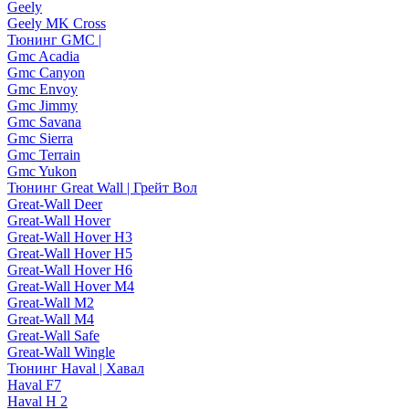
Geely
Geely MK Cross
Тюнинг GMC |
Gmc Acadia
Gmc Canyon
Gmc Envoy
Gmc Jimmy
Gmc Savana
Gmc Sierra
Gmc Terrain
Gmc Yukon
Тюнинг Great Wall | Грейт Вол
Great-Wall Deer
Great-Wall Hover
Great-Wall Hover H3
Great-Wall Hover H5
Great-Wall Hover H6
Great-Wall Hover M4
Great-Wall M2
Great-Wall M4
Great-Wall Safe
Great-Wall Wingle
Тюнинг Haval | Хавал
Haval F7
Haval H 2