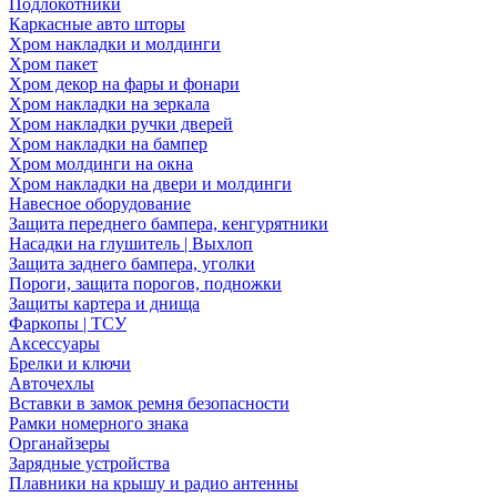
Подлокотники
Каркасные авто шторы
Хром накладки и молдинги
Хром пакет
Хром декор на фары и фонари
Хром накладки на зеркала
Хром накладки ручки дверей
Хром накладки на бампер
Хром молдинги на окна
Хром накладки на двери и молдинги
Навесное оборудование
Защита переднего бампера, кенгурятники
Насадки на глушитель | Выхлоп
Защита заднего бампера, уголки
Пороги, защита порогов, подножки
Защиты картера и днища
Фаркопы | ТСУ
Аксессуары
Брелки и ключи
Авточехлы
Вставки в замок ремня безопасности
Рамки номерного знака
Органайзеры
Зарядные устройства
Плавники на крышу и радио антенны