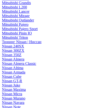
Mitsubishi Grandis
Mitsubishi L200
Mitsubishi Lancer
Mitsubishi Mirage
Mitsubishi Outlander
Mitsubishi Pajero
Mitsubishi Pajero Sport
Mitsubishi Pinin IO
Mitsubishi Triton
Тюнинг Nissan | Ниссан
Nissan 240SX
Nissan 300ZX
Nissan 350Z
Nissan Almera
Nissan Almera Classic
Nissan Altima
Nissan Armada
Nissan Cube
Nissan GT-R
Nissan Juke
Nissan Maxima
Nissan Micra
Nissan Murano
Nissan Navara
Nissan Note