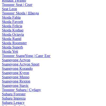
Renault Twingo
Тюнинг Seat | Сеат
Seat Leon
Тюнинг Skoda | Шкода
Skoda Fabia
Skoda Favorit
Skoda Felicia
Skoda Kodiaq
Skoda Octavia
Skoda Rapid
Skoda Roomster
Skoda Superb
Skoda Yeti
Тюнинг SsangYong | Санг Енг
Ssangyong Actyon
Ssangyong Actyon Sport
Ssangyong Korando
Ssangyong Kyron
Ssangyong Musso
Ssangyong Rexton
Ssangyong Stavic
Тюнинг Subaru | Субару
Subaru Forester
Subaru Impreza
Subaru Legacy