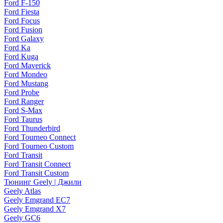
Ford F-150
Ford Fiesta
Ford Focus
Ford Fusion
Ford Galaxy
Ford Ka
Ford Kuga
Ford Maverick
Ford Mondeo
Ford Mustang
Ford Probe
Ford Ranger
Ford S-Max
Ford Taurus
Ford Thunderbird
Ford Tourneo Connect
Ford Tourneo Custom
Ford Transit
Ford Transit Connect
Ford Transit Custom
Тюнинг Geely | Джили
Geely Atlas
Geely Emgrand EC7
Geely Emgrand X7
Geely GC6