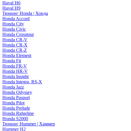
Haval H6
Haval H9
Тюнинг Honda | Хонда
Honda Accord
Honda City
Honda Civic
Honda Crosstour
Honda CR-V
Honda CR-X
Honda CR-Z
Honda Element
Honda Fit
Honda FR-V
Honda HR-V
Honda Insight
Honda Integra, RS-X
Honda Jazz
Honda Odyssey
Honda Pasport
Honda Pilot
Honda Prelude
Honda Ridgeline
Honda S2000
Тюнинг Hummer | Хаммер
Hummer H2