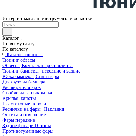
Интернет-магазин инструмента и оснастки
Каталог
По всему сайту
По каталогу
Каталог тюнинга
Тюнинг обвесы
Обвесы | Комплекты рестайлинга
Тюнинг бамперы | передние и задние
Юбка бампера | Сплиттеры
Диффузоры бампера
Расширители арок
Спойлеры | антикрылья
Крылья, капоты
Пластиковые пороги
Реснички на фары | Накладки
Оптика и освещение
Фары передние
Задние фонари | Стопы
Противотуманные фары