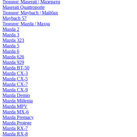
Тюнинг Maserati | Мазерати
Maserati Quattroporte
Тюнинг Maybach | Майбах
Maybach 57
Тюнинг Mazda | Мазда
Mazda 2
Mazda 3
Mazda 323
Mazda 5
Mazda 6
Mazda 626
Mazda 929
Mazda BT-50
Mazda CX-3
Mazda CX-5
Mazda CX-7
Mazda CX-9
Mazda Demio
Mazda Millenia
Mazda MPV
Mazda MX-6
Mazda Premacy
Mazda Protege
Mazda RX-7
Mazda RX-8