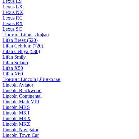
Lexus LS
Lexus LX
Lexus NX
Lexus RC
Lexus RX
Lexus SC
Тюнинг Lifan | Лифан
Lifan Breez (520)
Lifan Cebrium (720)
Lifan Celliya (530)
Lifan Smily
Lifan Solano
Lifan X50
Lifan X60
Тюнинг Lincoln | Линкольн
Lincoln Aviator
Lincoln Blackwood
Lincoln Continental
Lincoln Mark VIII
Lincoln MKS
Lincoln MKT
Lincoln MKX
Lincoln MKZ
Lincoln Navigator
Lincoln Town Car