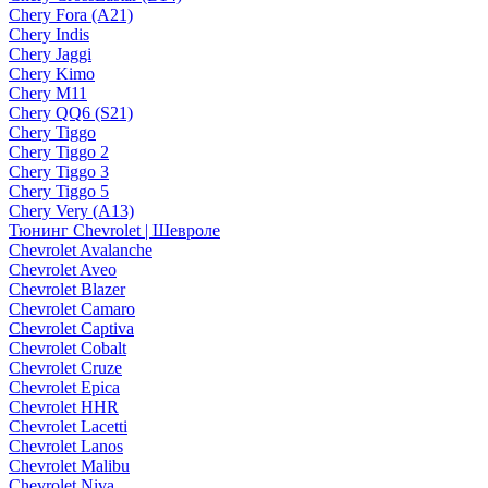
Chery Fora (A21)
Chery Indis
Chery Jaggi
Chery Kimo
Chery M11
Chery QQ6 (S21)
Chery Tiggo
Chery Tiggo 2
Chery Tiggo 3
Chery Tiggo 5
Chery Very (A13)
Тюнинг Chevrolet | Шевроле
Chevrolet Avalanche
Chevrolet Aveo
Chevrolet Blazer
Chevrolet Camaro
Chevrolet Captiva
Chevrolet Cobalt
Chevrolet Cruze
Chevrolet Epica
Chevrolet HHR
Chevrolet Lacetti
Chevrolet Lanos
Chevrolet Malibu
Chevrolet Niva