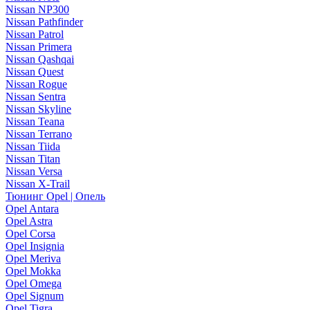
Nissan NP300
Nissan Pathfinder
Nissan Patrol
Nissan Primera
Nissan Qashqai
Nissan Quest
Nissan Rogue
Nissan Sentra
Nissan Skyline
Nissan Teana
Nissan Terrano
Nissan Tiida
Nissan Titan
Nissan Versa
Nissan X-Trail
Тюнинг Opel | Опель
Opel Antara
Opel Astra
Opel Corsa
Opel Insignia
Opel Meriva
Opel Mokka
Opel Omega
Opel Signum
Opel Tigra