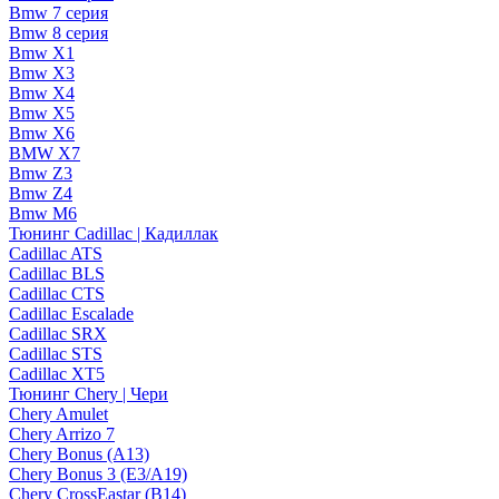
Bmw 7 серия
Bmw 8 серия
Bmw X1
Bmw X3
Bmw X4
Bmw X5
Bmw X6
BMW X7
Bmw Z3
Bmw Z4
Bmw М6
Тюнинг Cadillac | Кадиллак
Cadillac ATS
Cadillac BLS
Cadillac CTS
Cadillac Escalade
Cadillac SRX
Cadillac STS
Cadillac XT5
Тюнинг Chery | Чери
Chery Amulet
Chery Arrizo 7
Chery Bonus (A13)
Chery Bonus 3 (E3/A19)
Chery CrossEastar (B14)