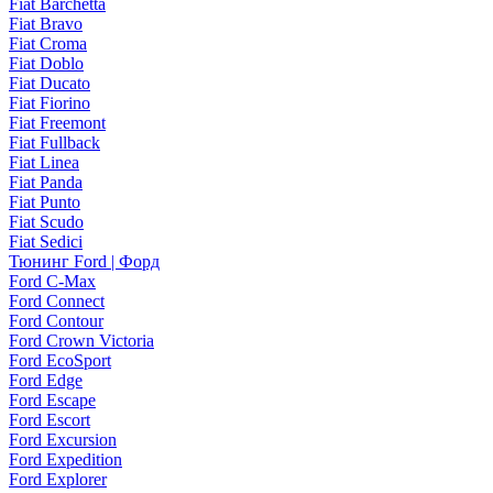
Fiat Barchetta
Fiat Bravo
Fiat Croma
Fiat Doblo
Fiat Ducato
Fiat Fiorino
Fiat Freemont
Fiat Fullback
Fiat Linea
Fiat Panda
Fiat Punto
Fiat Scudo
Fiat Sedici
Тюнинг Ford | Форд
Ford C-Max
Ford Connect
Ford Contour
Ford Crown Victoria
Ford EcoSport
Ford Edge
Ford Escape
Ford Escort
Ford Excursion
Ford Expedition
Ford Explorer