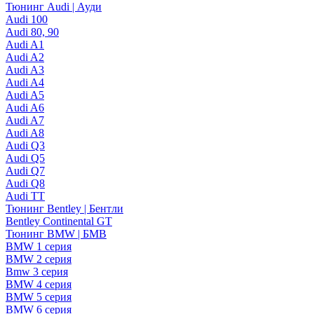
Тюнинг Audi | Ауди
Audi 100
Audi 80, 90
Audi A1
Audi A2
Audi A3
Audi A4
Audi A5
Audi A6
Audi A7
Audi A8
Audi Q3
Audi Q5
Audi Q7
Audi Q8
Audi TT
Тюнинг Bentley | Бентли
Bentley Continental GT
Тюнинг BMW | БМВ
BMW 1 серия
BMW 2 серия
Bmw 3 серия
BMW 4 серия
BMW 5 серия
BMW 6 серия