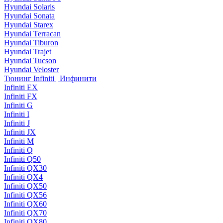
Hyundai Solaris
Hyundai Sonata
Hyundai Starex
Hyundai Terracan
Hyundai Tiburon
Hyundai Trajet
Hyundai Tucson
Hyundai Veloster
Тюнинг Infiniti | Инфинити
Infiniti EX
Infiniti FX
Infiniti G
Infiniti I
Infiniti J
Infiniti JX
Infiniti M
Infiniti Q
Infiniti Q50
Infiniti QX30
Infiniti QX4
Infiniti QX50
Infiniti QX56
Infiniti QX60
Infiniti QX70
Infiniti QX80