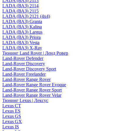
LADA (ВАЗ) 2113
LADA (ВАЗ) 2114
LADA (ВАЗ) 2115
LADA (ВАЗ) 2121 (4x4)
LADA (ВАЗ) Granta
LADA (ВАЗ) Kalina
LADA (ВАЗ) Largus
LADA (ВАЗ) Priora
LADA (ВАЗ) Vesta
LADA (ВАЗ) X-Ray
Тюнинг Land Rover | Ленд Ровер
Land-Rover Defender
Land-Rover Discovery
Land-Rover Discovery Sport
Land-Rover Freelander
Land-Rover Range Rover
Land-Rover Range Rover Evoque
Land-Rover Range Rover Sport
Land-Rover Range Rover Velar
Тюнинг Lexus | Лексус
Lexus CT
Lexus ES
Lexus GS
Lexus GX
Lexus IS