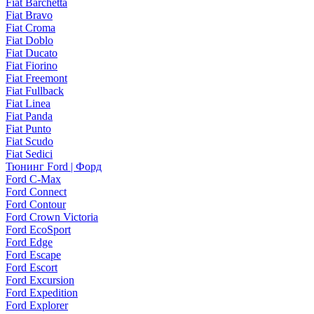
Fiat Barchetta
Fiat Bravo
Fiat Croma
Fiat Doblo
Fiat Ducato
Fiat Fiorino
Fiat Freemont
Fiat Fullback
Fiat Linea
Fiat Panda
Fiat Punto
Fiat Scudo
Fiat Sedici
Тюнинг Ford | Форд
Ford C-Max
Ford Connect
Ford Contour
Ford Crown Victoria
Ford EcoSport
Ford Edge
Ford Escape
Ford Escort
Ford Excursion
Ford Expedition
Ford Explorer