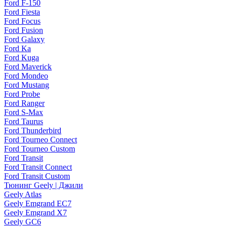
Ford F-150
Ford Fiesta
Ford Focus
Ford Fusion
Ford Galaxy
Ford Ka
Ford Kuga
Ford Maverick
Ford Mondeo
Ford Mustang
Ford Probe
Ford Ranger
Ford S-Max
Ford Taurus
Ford Thunderbird
Ford Tourneo Connect
Ford Tourneo Custom
Ford Transit
Ford Transit Connect
Ford Transit Custom
Тюнинг Geely | Джили
Geely Atlas
Geely Emgrand EC7
Geely Emgrand X7
Geely GC6