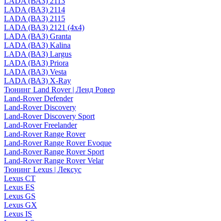
LADA (ВАЗ) 2113
LADA (ВАЗ) 2114
LADA (ВАЗ) 2115
LADA (ВАЗ) 2121 (4x4)
LADA (ВАЗ) Granta
LADA (ВАЗ) Kalina
LADA (ВАЗ) Largus
LADA (ВАЗ) Priora
LADA (ВАЗ) Vesta
LADA (ВАЗ) X-Ray
Тюнинг Land Rover | Ленд Ровер
Land-Rover Defender
Land-Rover Discovery
Land-Rover Discovery Sport
Land-Rover Freelander
Land-Rover Range Rover
Land-Rover Range Rover Evoque
Land-Rover Range Rover Sport
Land-Rover Range Rover Velar
Тюнинг Lexus | Лексус
Lexus CT
Lexus ES
Lexus GS
Lexus GX
Lexus IS