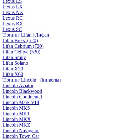
Lexus LS
Lexus LX
Lexus NX
Lexus RC
Lexus RX
Lexus SC
Тюнинг Lifan | Лифан
Lifan Breez (520)
Lifan Cebrium (720)
Lifan Celliya (530)
Lifan Smily
Lifan Solano
Lifan X50
Lifan X60
Тюнинг Lincoln | Линкольн
Lincoln Aviator
Lincoln Blackwood
Lincoln Continental
Lincoln Mark VIII
Lincoln MKS
Lincoln MKT
Lincoln MKX
Lincoln MKZ
Lincoln Navigator
Lincoln Town Car