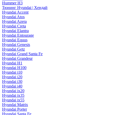
Hummer H3
Тюнинг Hyundai | Хендай
Hyundai Accent
Hyundai Atos
Hyundai Azera
Hyundai Creta
Hyundai Elantra
Hyundai Entourage
Hyundai Equus
Hyundai Genesis
Hyundai Getz
Hyundai Grand Santa Fe
Hyundai Grandeur
Hyundai H1
Hyundai H100
Hyundai i10
Hyundai i20
Hyundai i30
Hyundai i40
Hyundai ix20
Hyundai ix35
Hyundai ix55
Hyundai Matrix
Hyundai Porter
Hyundai Santa Fe