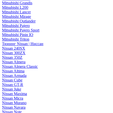
Mitsubishi Grandis
Mitsubishi L200
Mitsubishi Lancer
Mitsubishi Mirage
Mitsubishi Outlander
Mitsubishi Pajero
Mitsubishi Pajero Sport
Mitsubishi Pinin IO
Mitsubishi Triton
Тюнинг Nissan | Ниссан
Nissan 240SX
Nissan 300ZX
Nissan 350Z
Nissan Almera
Nissan Almera Classic
Nissan Altima
Nissan Armada
Nissan Cube
Nissan GT-R
Nissan Juke
Nissan Maxima
Nissan Micra
Nissan Murano
Nissan Navara
Nissan Note