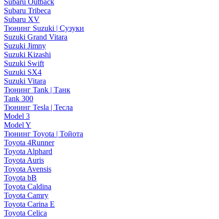
Subaru Outback
Subaru Tribeca
Subaru XV
Тюнинг Suzuki | Сузуки
Suzuki Grand Vitara
Suzuki Jimny
Suzuki Kizashi
Suzuki Swift
Suzuki SX4
Suzuki Vitara
Тюнинг Tank | Танк
Tank 300
Тюнинг Tesla | Тесла
Model 3
Model Y
Тюнинг Toyota | Тойота
Toyota 4Runner
Toyota Alphard
Toyota Auris
Toyota Avensis
Toyota bB
Toyota Caldina
Toyota Camry
Toyota Carina E
Toyota Celica