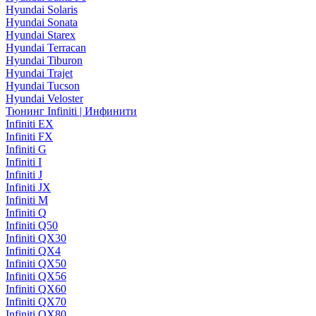
Hyundai Solaris
Hyundai Sonata
Hyundai Starex
Hyundai Terracan
Hyundai Tiburon
Hyundai Trajet
Hyundai Tucson
Hyundai Veloster
Тюнинг Infiniti | Инфинити
Infiniti EX
Infiniti FX
Infiniti G
Infiniti I
Infiniti J
Infiniti JX
Infiniti M
Infiniti Q
Infiniti Q50
Infiniti QX30
Infiniti QX4
Infiniti QX50
Infiniti QX56
Infiniti QX60
Infiniti QX70
Infiniti QX80