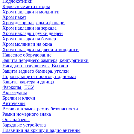
Подлокотники
Каркасные авто шторы
Хром накладки и молдинги
Хром пакет
Хром декор на фары и фонари
Хром накладки на зеркала
Хром накладки ручки дверей
Хром накладки на бампер
Хром молдинги на окна
Хром накладки на двери и молдинги
Навесное оборудование
Защита переднего бампера, кенгурятники
Насадки на глушитель | Выхлоп
Защита заднего бампера, уголки
Пороги, защита порогов, подножки
Защиты картера и днища
Фаркопы | ТСУ
Аксессуары
Брелки и ключи
Авточехлы
Вставки в замок ремня безопасности
Рамки номерного знака
Органайзеры
Зарядные устройства
Плавники на крышу и радио антенны