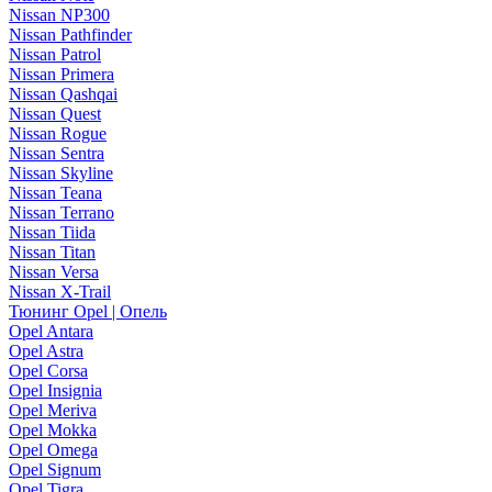
Nissan NP300
Nissan Pathfinder
Nissan Patrol
Nissan Primera
Nissan Qashqai
Nissan Quest
Nissan Rogue
Nissan Sentra
Nissan Skyline
Nissan Teana
Nissan Terrano
Nissan Tiida
Nissan Titan
Nissan Versa
Nissan X-Trail
Тюнинг Opel | Опель
Opel Antara
Opel Astra
Opel Corsa
Opel Insignia
Opel Meriva
Opel Mokka
Opel Omega
Opel Signum
Opel Tigra