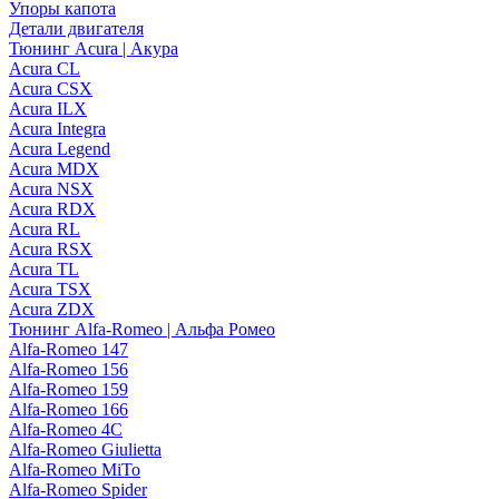
Упоры капота
Детали двигателя
Тюнинг Acura | Акура
Acura CL
Acura CSX
Acura ILX
Acura Integra
Acura Legend
Acura MDX
Acura NSX
Acura RDX
Acura RL
Acura RSX
Acura TL
Acura TSX
Acura ZDX
Тюнинг Alfa-Romeo | Альфа Ромео
Alfa-Romeo 147
Alfa-Romeo 156
Alfa-Romeo 159
Alfa-Romeo 166
Alfa-Romeo 4C
Alfa-Romeo Giulietta
Alfa-Romeo MiTo
Alfa-Romeo Spider