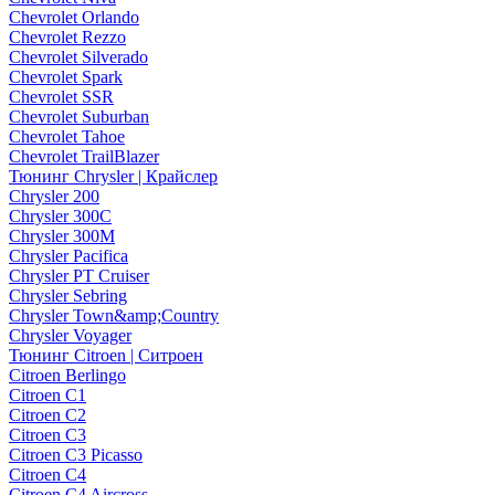
Chevrolet Orlando
Chevrolet Rezzo
Chevrolet Silverado
Chevrolet Spark
Chevrolet SSR
Chevrolet Suburban
Chevrolet Tahoe
Chevrolet TrailBlazer
Тюнинг Chrysler | Крайслер
Chrysler 200
Chrysler 300C
Chrysler 300M
Chrysler Pacifica
Chrysler PT Cruiser
Chrysler Sebring
Chrysler Town&amp;Country
Chrysler Voyager
Тюнинг Citroen | Ситроен
Citroen Berlingo
Citroen C1
Citroen C2
Citroen C3
Citroen C3 Picasso
Citroen C4
Citroen C4 Aircross