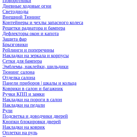
Поворотники
Дневные ходовые огни
Светодиоды
Внешний Тюнинг
Контейнеры и чехлы запасного колеса
Решетки радиатора и бампера
Дефлекторы окон и капота
Защита фар
Брызговики
Рейлинги и поперечины
Накладки на зеркала и корпусы
Сетки для бампера
Эмблемы, наклейки, шильдики
Тюнинг салона
Отделка салона
Панели приборов | шкалы и кольца
Коврики в салон и багажник
Ручки КПП и замки
Накладки на пороги в салон
Накладки на педали
Рули
Подсветка и доводчики дверей
Кнопки блокировки дверей
Накладки на коврик
Оплетки на руль