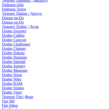
Тюнинг Daihatsu | Дайхатсу
Daihatsu Altis
Daihatsu Terios
Тюнинг Datsun | Датсун
Datsun mi-Do
Datsun on-Do
Тюнинг Dodge | Додж
Dodge Avenger
Dodge Caliber
Dodge Caravan
Dodge Challenger
Dodge Charger
Dodge Dakota
Dodge Durango
Dodge Intrepid
Dodge Journey
Dodge Magnum
Dodge Neon
Dodge Nitro
Dodge RAM
Dodge Stratus
Dodge Viper
Тюнинг Fiat | Фиат
Fiat 500
Fiat Albea