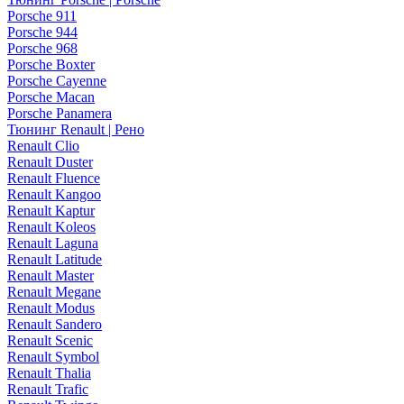
Porsche 911
Porsche 944
Porsche 968
Porsche Boxter
Porsche Cayenne
Porsche Macan
Porsche Panamera
Тюнинг Renault | Рено
Renault Clio
Renault Duster
Renault Fluence
Renault Kangoo
Renault Kaptur
Renault Koleos
Renault Laguna
Renault Latitude
Renault Master
Renault Megane
Renault Modus
Renault Sandero
Renault Scenic
Renault Symbol
Renault Thalia
Renault Trafic