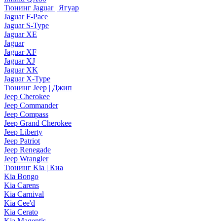
Тюнинг Jaguar | Ягуар
Jaguar F-Pace
Jaguar S-Type
Jaguar XE
Jaguar
Jaguar XF
Jaguar XJ
Jaguar XK
Jaguar X-Type
Тюнинг Jeep | Джип
Jeep Cherokee
Jeep Commander
Jeep Compass
Jeep Grand Cherokee
Jeep Liberty
Jeep Patriot
Jeep Renegade
Jeep Wrangler
Тюнинг Kia | Киа
Kia Bongo
Kia Carens
Kia Carnival
Kia Cee'd
Kia Cerato
Kia Magentis