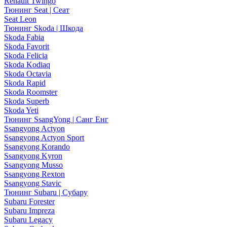
Renault Twingo
Тюнинг Seat | Сеат
Seat Leon
Тюнинг Skoda | Шкода
Skoda Fabia
Skoda Favorit
Skoda Felicia
Skoda Kodiaq
Skoda Octavia
Skoda Rapid
Skoda Roomster
Skoda Superb
Skoda Yeti
Тюнинг SsangYong | Санг Енг
Ssangyong Actyon
Ssangyong Actyon Sport
Ssangyong Korando
Ssangyong Kyron
Ssangyong Musso
Ssangyong Rexton
Ssangyong Stavic
Тюнинг Subaru | Субару
Subaru Forester
Subaru Impreza
Subaru Legacy