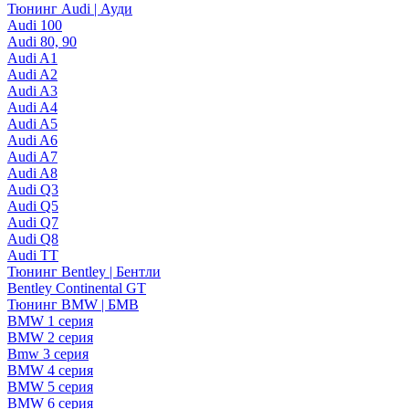
Тюнинг Audi | Ауди
Audi 100
Audi 80, 90
Audi A1
Audi A2
Audi A3
Audi A4
Audi A5
Audi A6
Audi A7
Audi A8
Audi Q3
Audi Q5
Audi Q7
Audi Q8
Audi TT
Тюнинг Bentley | Бентли
Bentley Continental GT
Тюнинг BMW | БМВ
BMW 1 серия
BMW 2 серия
Bmw 3 серия
BMW 4 серия
BMW 5 серия
BMW 6 серия