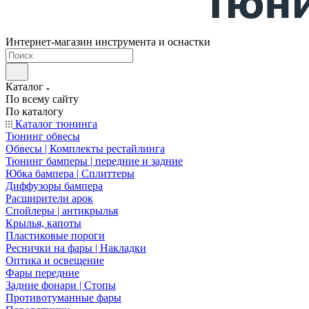
Интернет-магазин инструмента и оснастки
Каталог
По всему сайту
По каталогу
Каталог тюнинга
Тюнинг обвесы
Обвесы | Комплекты рестайлинга
Тюнинг бамперы | передние и задние
Юбка бампера | Сплиттеры
Диффузоры бампера
Расширители арок
Спойлеры | антикрылья
Крылья, капоты
Пластиковые пороги
Реснички на фары | Накладки
Оптика и освещение
Фары передние
Задние фонари | Стопы
Противотуманные фары