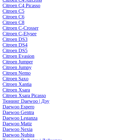
Citroen C4 Picasso
Citroen C5
Citroen C6
Citroen C8
Citroen C-Crosser
Citroen C-Elysee
Citroen DS3
Citroen DS4
Citroen DS5
Citroen Evasion
Citroen Jumper
Citroen Jumpy
Citroen Nemo
Citroen Saxo
Citroen Xantia
Citroen Xsara
Citroen Xsara Picasso
Тюнинг Daewoo | Дэу
Daewoo Espero
Daewoo Gentra
Daewoo Leganza
Daewoo Matiz
Daewoo Nexia
Daewoo Nubira