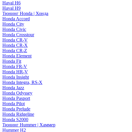
Haval H6
Haval H9
Тюнинг Honda | Хонда
Honda Accord
Honda City
Honda Civic
Honda Crosstour
Honda CR-V
Honda CR-X
Honda CR-Z
Honda Element
Honda Fit
Honda FR-V
Honda HR-V
Honda Insight
Honda Integra, RS-X
Honda Jazz
Honda Odyssey
Honda Pasport
Honda Pilot
Honda Prelude
Honda Ridgeline
Honda S2000
Тюнинг Hummer | Хаммер
Hummer H2