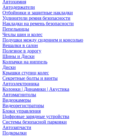
Автохимия
Автодержатели
Отбойники и защитные накладки
Удлинители ремня безопасности
Накладки на ремень безопасности
Пепельницы
Чехлы шин и колес
Подушки между сидением и консолью
Вешалки в салон
Полезное в дорогу
Шины и Диски
Колпачки на ниппель
Диски
Крышки ступиц колес
Секретные болты и винты
Автоэлектроника
Колонки | Динамики | Акустика
Автомагнитолы
Видеокамеры
Видеорегистраторы
Блоки управления
Цифровые зарядные устройства
Системы безопасной парковки
Автозапчасти
Подкрылки