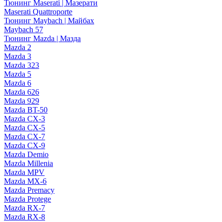
Тюнинг Maserati | Мазерати
Maserati Quattroporte
Тюнинг Maybach | Майбах
Maybach 57
Тюнинг Mazda | Мазда
Mazda 2
Mazda 3
Mazda 323
Mazda 5
Mazda 6
Mazda 626
Mazda 929
Mazda BT-50
Mazda CX-3
Mazda CX-5
Mazda CX-7
Mazda CX-9
Mazda Demio
Mazda Millenia
Mazda MPV
Mazda MX-6
Mazda Premacy
Mazda Protege
Mazda RX-7
Mazda RX-8