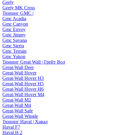
Geely
Geely MK Cross
Тюнинг GMC |
Gmc Acadia
Gmc Canyon
Gmc Envoy
Gmc Jimmy
Gmc Savana
Gmc Sierra
Gmc Terrain
Gmc Yukon
Тюнинг Great Wall | Грейт Вол
Great-Wall Deer
Great-Wall Hover
Great-Wall Hover H3
Great-Wall Hover H5
Great-Wall Hover H6
Great-Wall Hover M4
Great-Wall M2
Great-Wall M4
Great-Wall Safe
Great-Wall Wingle
Тюнинг Haval | Хавал
Haval F7
Haval H 2