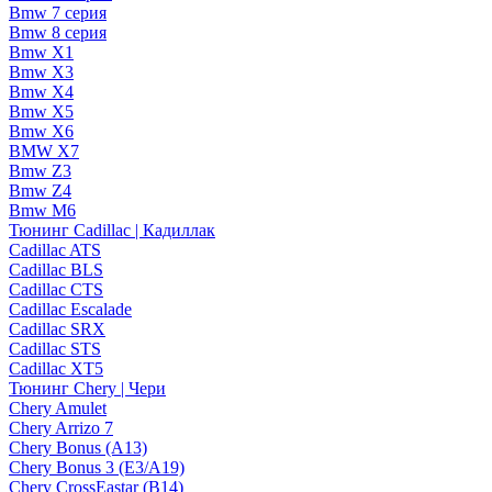
Bmw 7 серия
Bmw 8 серия
Bmw X1
Bmw X3
Bmw X4
Bmw X5
Bmw X6
BMW X7
Bmw Z3
Bmw Z4
Bmw М6
Тюнинг Cadillac | Кадиллак
Cadillac ATS
Cadillac BLS
Cadillac CTS
Cadillac Escalade
Cadillac SRX
Cadillac STS
Cadillac XT5
Тюнинг Chery | Чери
Chery Amulet
Chery Arrizo 7
Chery Bonus (A13)
Chery Bonus 3 (E3/A19)
Chery CrossEastar (B14)