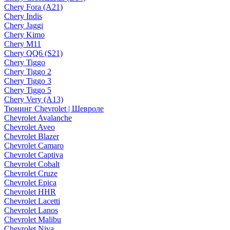
Chery Fora (A21)
Chery Indis
Chery Jaggi
Chery Kimo
Chery M11
Chery QQ6 (S21)
Chery Tiggo
Chery Tiggo 2
Chery Tiggo 3
Chery Tiggo 5
Chery Very (A13)
Тюнинг Chevrolet | Шевроле
Chevrolet Avalanche
Chevrolet Aveo
Chevrolet Blazer
Chevrolet Camaro
Chevrolet Captiva
Chevrolet Cobalt
Chevrolet Cruze
Chevrolet Epica
Chevrolet HHR
Chevrolet Lacetti
Chevrolet Lanos
Chevrolet Malibu
Chevrolet Niva