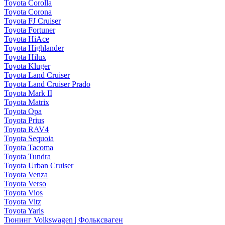
Toyota Corolla
Toyota Corona
Toyota FJ Cruiser
Toyota Fortuner
Toyota HiAce
Toyota Highlander
Toyota Hilux
Toyota Kluger
Toyota Land Cruiser
Toyota Land Cruiser Prado
Toyota Mark II
Toyota Matrix
Toyota Opa
Toyota Prius
Toyota RAV4
Toyota Sequoia
Toyota Tacoma
Toyota Tundra
Toyota Urban Cruiser
Toyota Venza
Toyota Verso
Toyota Vios
Toyota Vitz
Toyota Yaris
Тюнинг Volkswagen | Фольксваген