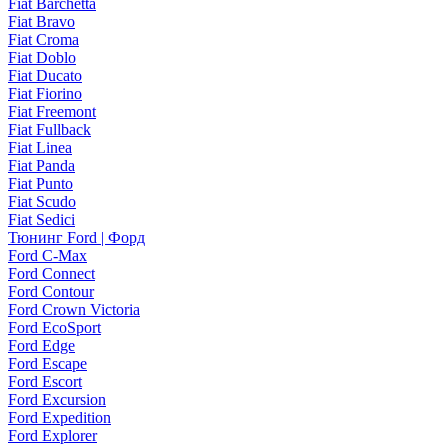
Fiat Barchetta
Fiat Bravo
Fiat Croma
Fiat Doblo
Fiat Ducato
Fiat Fiorino
Fiat Freemont
Fiat Fullback
Fiat Linea
Fiat Panda
Fiat Punto
Fiat Scudo
Fiat Sedici
Тюнинг Ford | Форд
Ford C-Max
Ford Connect
Ford Contour
Ford Crown Victoria
Ford EcoSport
Ford Edge
Ford Escape
Ford Escort
Ford Excursion
Ford Expedition
Ford Explorer