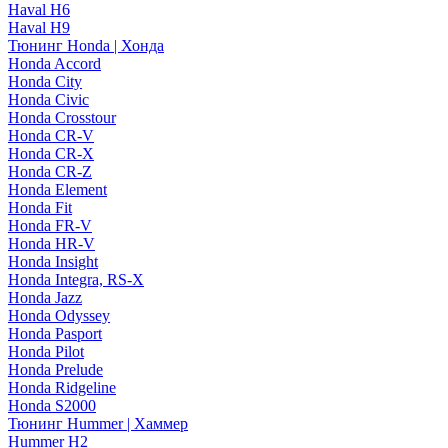
Haval H6
Haval H9
Тюнинг Honda | Хонда
Honda Accord
Honda City
Honda Civic
Honda Crosstour
Honda CR-V
Honda CR-X
Honda CR-Z
Honda Element
Honda Fit
Honda FR-V
Honda HR-V
Honda Insight
Honda Integra, RS-X
Honda Jazz
Honda Odyssey
Honda Pasport
Honda Pilot
Honda Prelude
Honda Ridgeline
Honda S2000
Тюнинг Hummer | Хаммер
Hummer H2