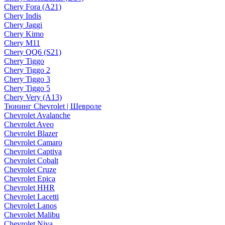
Chery Fora (A21)
Chery Indis
Chery Jaggi
Chery Kimo
Chery M11
Chery QQ6 (S21)
Chery Tiggo
Chery Tiggo 2
Chery Tiggo 3
Chery Tiggo 5
Chery Very (A13)
Тюнинг Chevrolet | Шевроле
Chevrolet Avalanche
Chevrolet Aveo
Chevrolet Blazer
Chevrolet Camaro
Chevrolet Captiva
Chevrolet Cobalt
Chevrolet Cruze
Chevrolet Epica
Chevrolet HHR
Chevrolet Lacetti
Chevrolet Lanos
Chevrolet Malibu
Chevrolet Niva