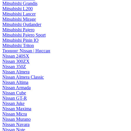
Mitsubishi Grandis
Mitsubishi L200
Mitsubishi Lancer
Mitsubishi Mirage
Mitsubishi Outlander
Mitsubishi Pajero
Mitsubishi Pajero Sport
Mitsubishi Pinin IO
Mitsubishi Triton
Тюнинг Nissan | Ниссан
Nissan 240SX
Nissan 300ZX
Nissan 350Z
Nissan Almera
Nissan Almera Classic
Nissan Altima
Nissan Armada
Nissan Cube
Nissan GT-R
Nissan Juke
Nissan Maxima
Nissan Micra
Nissan Murano
Nissan Navara
Nissan Note