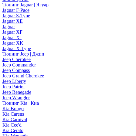
Тюнинг Jaguar | Ягуар
Jaguar F-Pace
Jaguar S-Type
Jaguar XE
Jaguar
Jaguar XF
Jaguar XJ
Jaguar XK
Jaguar X-Type
Тюнинг Jeep | Джип
Jeep Cherokee
Jeep Commander
Jeep Compass
Jeep Grand Cherokee
Jeep Liberty
Jeep Patriot
Jeep Renegade
Jeep Wrangler
Тюнинг Kia | Киа
Kia Bongo
Kia Carens
Kia Carnival
Kia Cee'd
Kia Cerato
Kia Magentis