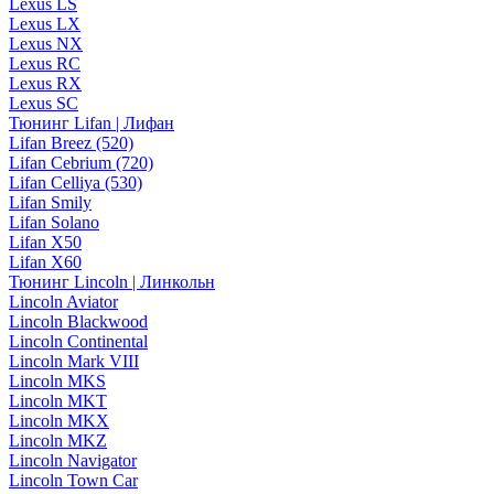
Lexus LS
Lexus LX
Lexus NX
Lexus RC
Lexus RX
Lexus SC
Тюнинг Lifan | Лифан
Lifan Breez (520)
Lifan Cebrium (720)
Lifan Celliya (530)
Lifan Smily
Lifan Solano
Lifan X50
Lifan X60
Тюнинг Lincoln | Линкольн
Lincoln Aviator
Lincoln Blackwood
Lincoln Continental
Lincoln Mark VIII
Lincoln MKS
Lincoln MKT
Lincoln MKX
Lincoln MKZ
Lincoln Navigator
Lincoln Town Car