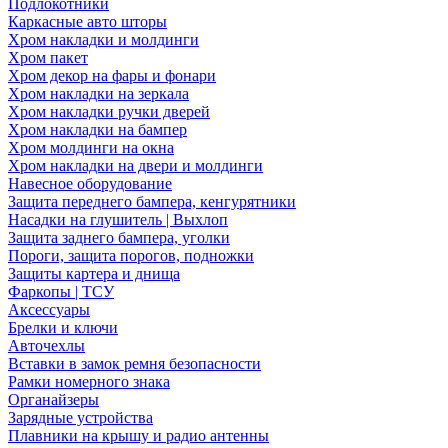
Подлокотники
Каркасные авто шторы
Хром накладки и молдинги
Хром пакет
Хром декор на фары и фонари
Хром накладки на зеркала
Хром накладки ручки дверей
Хром накладки на бампер
Хром молдинги на окна
Хром накладки на двери и молдинги
Навесное оборудование
Защита переднего бампера, кенгурятники
Насадки на глушитель | Выхлоп
Защита заднего бампера, уголки
Пороги, защита порогов, подножки
Защиты картера и днища
Фаркопы | ТСУ
Аксессуары
Брелки и ключи
Авточехлы
Вставки в замок ремня безопасности
Рамки номерного знака
Органайзеры
Зарядные устройства
Плавники на крышу и радио антенны