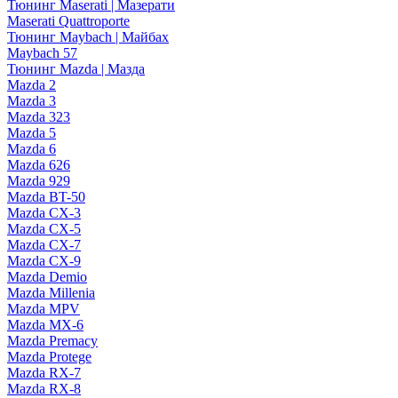
Тюнинг Maserati | Мазерати
Maserati Quattroporte
Тюнинг Maybach | Майбах
Maybach 57
Тюнинг Mazda | Мазда
Mazda 2
Mazda 3
Mazda 323
Mazda 5
Mazda 6
Mazda 626
Mazda 929
Mazda BT-50
Mazda CX-3
Mazda CX-5
Mazda CX-7
Mazda CX-9
Mazda Demio
Mazda Millenia
Mazda MPV
Mazda MX-6
Mazda Premacy
Mazda Protege
Mazda RX-7
Mazda RX-8