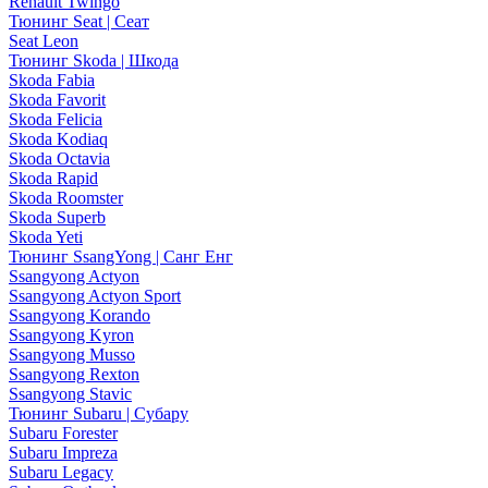
Renault Twingo
Тюнинг Seat | Сеат
Seat Leon
Тюнинг Skoda | Шкода
Skoda Fabia
Skoda Favorit
Skoda Felicia
Skoda Kodiaq
Skoda Octavia
Skoda Rapid
Skoda Roomster
Skoda Superb
Skoda Yeti
Тюнинг SsangYong | Санг Енг
Ssangyong Actyon
Ssangyong Actyon Sport
Ssangyong Korando
Ssangyong Kyron
Ssangyong Musso
Ssangyong Rexton
Ssangyong Stavic
Тюнинг Subaru | Субару
Subaru Forester
Subaru Impreza
Subaru Legacy