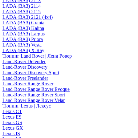
LADA (ВАЗ) 2113
LADA (ВАЗ) 2114
LADA (ВАЗ) 2115
LADA (ВАЗ) 2121 (4x4)
LADA (ВАЗ) Granta
LADA (ВАЗ) Kalina
LADA (ВАЗ) Largus
LADA (ВАЗ) Priora
LADA (ВАЗ) Vesta
LADA (ВАЗ) X-Ray
Тюнинг Land Rover | Ленд Ровер
Land-Rover Defender
Land-Rover Discovery
Land-Rover Discovery Sport
Land-Rover Freelander
Land-Rover Range Rover
Land-Rover Range Rover Evoque
Land-Rover Range Rover Sport
Land-Rover Range Rover Velar
Тюнинг Lexus | Лексус
Lexus CT
Lexus ES
Lexus GS
Lexus GX
Lexus IS