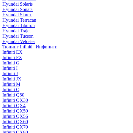
Hyundai Solaris
Hyundai Sonata
Hyundai Starex
Hyundai Terracan
Hyundai Tiburon
Hyundai Trajet
Hyundai Tucson
Hyundai Veloster
Тюнинг Infiniti | Инфинити
Infiniti EX
Infiniti FX
Infiniti G
Infiniti I
Infiniti J
Infiniti JX
Infiniti M
Infiniti Q
Infiniti Q50
Infiniti QX30
Infiniti QX4
Infiniti QX50
Infiniti QX56
Infiniti QX60
Infiniti QX70
Infiniti QX80