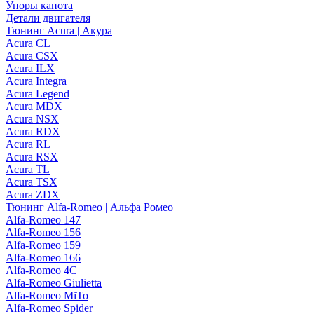
Упоры капота
Детали двигателя
Тюнинг Acura | Акура
Acura CL
Acura CSX
Acura ILX
Acura Integra
Acura Legend
Acura MDX
Acura NSX
Acura RDX
Acura RL
Acura RSX
Acura TL
Acura TSX
Acura ZDX
Тюнинг Alfa-Romeo | Альфа Ромео
Alfa-Romeo 147
Alfa-Romeo 156
Alfa-Romeo 159
Alfa-Romeo 166
Alfa-Romeo 4C
Alfa-Romeo Giulietta
Alfa-Romeo MiTo
Alfa-Romeo Spider