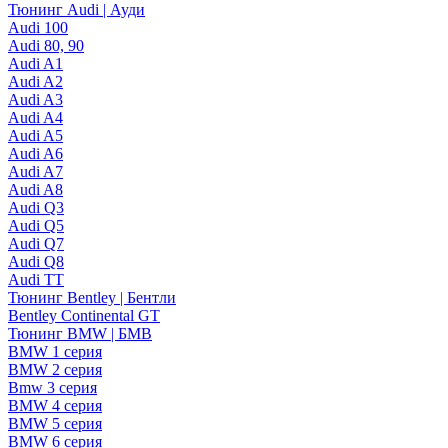
Тюнинг Audi | Ауди
Audi 100
Audi 80, 90
Audi A1
Audi A2
Audi A3
Audi A4
Audi A5
Audi A6
Audi A7
Audi A8
Audi Q3
Audi Q5
Audi Q7
Audi Q8
Audi TT
Тюнинг Bentley | Бентли
Bentley Continental GT
Тюнинг BMW | БМВ
BMW 1 серия
BMW 2 серия
Bmw 3 серия
BMW 4 серия
BMW 5 серия
BMW 6 серия