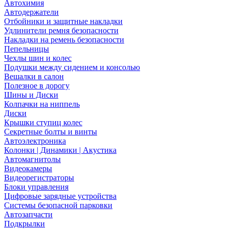
Автохимия
Автодержатели
Отбойники и защитные накладки
Удлинители ремня безопасности
Накладки на ремень безопасности
Пепельницы
Чехлы шин и колес
Подушки между сидением и консолью
Вешалки в салон
Полезное в дорогу
Шины и Диски
Колпачки на ниппель
Диски
Крышки ступиц колес
Секретные болты и винты
Автоэлектроника
Колонки | Динамики | Акустика
Автомагнитолы
Видеокамеры
Видеорегистраторы
Блоки управления
Цифровые зарядные устройства
Системы безопасной парковки
Автозапчасти
Подкрылки