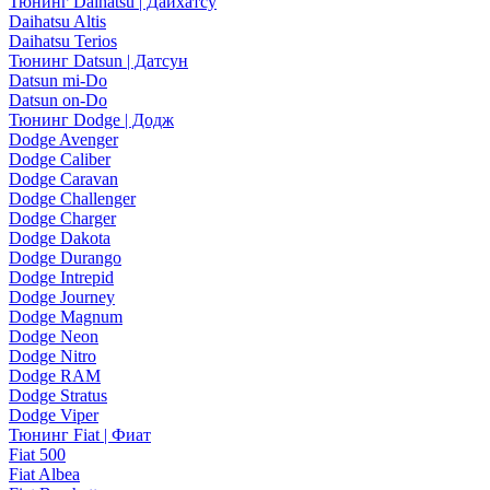
Тюнинг Daihatsu | Дайхатсу
Daihatsu Altis
Daihatsu Terios
Тюнинг Datsun | Датсун
Datsun mi-Do
Datsun on-Do
Тюнинг Dodge | Додж
Dodge Avenger
Dodge Caliber
Dodge Caravan
Dodge Challenger
Dodge Charger
Dodge Dakota
Dodge Durango
Dodge Intrepid
Dodge Journey
Dodge Magnum
Dodge Neon
Dodge Nitro
Dodge RAM
Dodge Stratus
Dodge Viper
Тюнинг Fiat | Фиат
Fiat 500
Fiat Albea