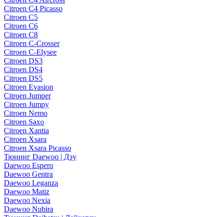
Citroen C4 Picasso
Citroen C5
Citroen C6
Citroen C8
Citroen C-Crosser
Citroen C-Elysee
Citroen DS3
Citroen DS4
Citroen DS5
Citroen Evasion
Citroen Jumper
Citroen Jumpy
Citroen Nemo
Citroen Saxo
Citroen Xantia
Citroen Xsara
Citroen Xsara Picasso
Тюнинг Daewoo | Дэу
Daewoo Espero
Daewoo Gentra
Daewoo Leganza
Daewoo Matiz
Daewoo Nexia
Daewoo Nubira