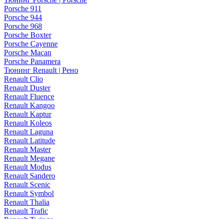
Porsche 911
Porsche 944
Porsche 968
Porsche Boxter
Porsche Cayenne
Porsche Macan
Porsche Panamera
Тюнинг Renault | Рено
Renault Clio
Renault Duster
Renault Fluence
Renault Kangoo
Renault Kaptur
Renault Koleos
Renault Laguna
Renault Latitude
Renault Master
Renault Megane
Renault Modus
Renault Sandero
Renault Scenic
Renault Symbol
Renault Thalia
Renault Trafic