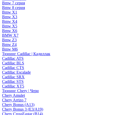
Bmw 7 серия
Bmw 8 серия
Bmw X1
Bmw X3
Bmw X4
Bmw X5
Bmw X6
BMW X7
Bmw Z3
Bmw Z4
Bmw М6
Тюнинг Cadillac | Кадиллак
Cadillac ATS
Cadillac BLS
Cadillac CTS
Cadillac Escalade
Cadillac SRX
Cadillac STS
Cadillac XT5
Тюнинг Chery | Чери
Chery Amulet
Chery Arrizo 7
Chery Bonus (A13)
Chery Bonus 3 (E3/A19)
Chery CrossEastar (B14)