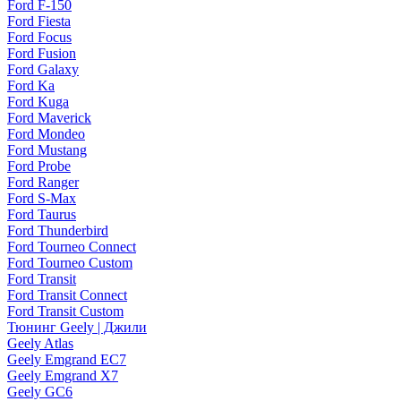
Ford F-150
Ford Fiesta
Ford Focus
Ford Fusion
Ford Galaxy
Ford Ka
Ford Kuga
Ford Maverick
Ford Mondeo
Ford Mustang
Ford Probe
Ford Ranger
Ford S-Max
Ford Taurus
Ford Thunderbird
Ford Tourneo Connect
Ford Tourneo Custom
Ford Transit
Ford Transit Connect
Ford Transit Custom
Тюнинг Geely | Джили
Geely Atlas
Geely Emgrand EC7
Geely Emgrand X7
Geely GC6