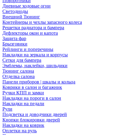
Поворотники
Дневные ходовые огни
Светодиоды
Внешний Тюнинг
Контейнеры и чехлы запасного колеса
Решетки радиатора и бампера
Дефлекторы окон и капота
Защита фар
Брызговики
Рейлинги и поперечины
Накладки на зеркала и корпусы
Сетки для бампера
Эмблемы, наклейки, шильдики
Тюнинг салона
Отделка салона
Панели приборов | шкалы и кольца
Коврики в салон и багажник
Ручки КПП и замки
Накладки на пороги в салон
Накладки на педали
Рули
Подсветка и доводчики дверей
Кнопки блокировки дверей
Накладки на коврик
Оплетки на руль