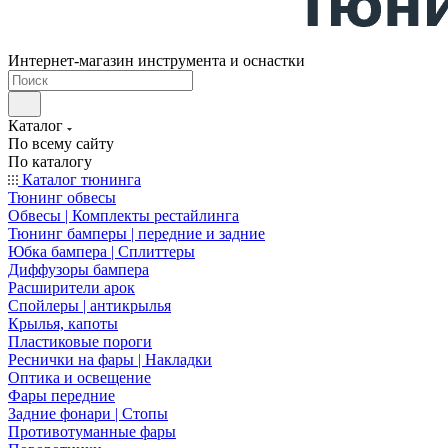
Интернет-магазин инструмента и оснастки
Каталог
По всему сайту
По каталогу
Каталог тюнинга
Тюнинг обвесы
Обвесы | Комплекты рестайлинга
Тюнинг бамперы | передние и задние
Юбка бампера | Сплиттеры
Диффузоры бампера
Расширители арок
Спойлеры | антикрылья
Крылья, капоты
Пластиковые пороги
Реснички на фары | Накладки
Оптика и освещение
Фары передние
Задние фонари | Стопы
Противотуманные фары