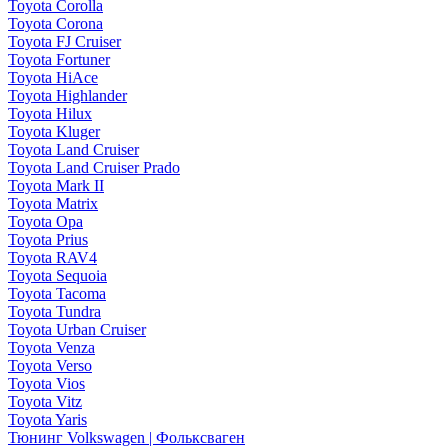
Toyota Corolla
Toyota Corona
Toyota FJ Cruiser
Toyota Fortuner
Toyota HiAce
Toyota Highlander
Toyota Hilux
Toyota Kluger
Toyota Land Cruiser
Toyota Land Cruiser Prado
Toyota Mark II
Toyota Matrix
Toyota Opa
Toyota Prius
Toyota RAV4
Toyota Sequoia
Toyota Tacoma
Toyota Tundra
Toyota Urban Cruiser
Toyota Venza
Toyota Verso
Toyota Vios
Toyota Vitz
Toyota Yaris
Тюнинг Volkswagen | Фольксваген