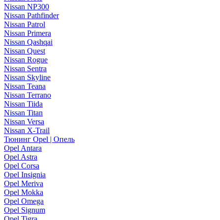
Nissan NP300
Nissan Pathfinder
Nissan Patrol
Nissan Primera
Nissan Qashqai
Nissan Quest
Nissan Rogue
Nissan Sentra
Nissan Skyline
Nissan Teana
Nissan Terrano
Nissan Tiida
Nissan Titan
Nissan Versa
Nissan X-Trail
Тюнинг Opel | Опель
Opel Antara
Opel Astra
Opel Corsa
Opel Insignia
Opel Meriva
Opel Mokka
Opel Omega
Opel Signum
Opel Tigra