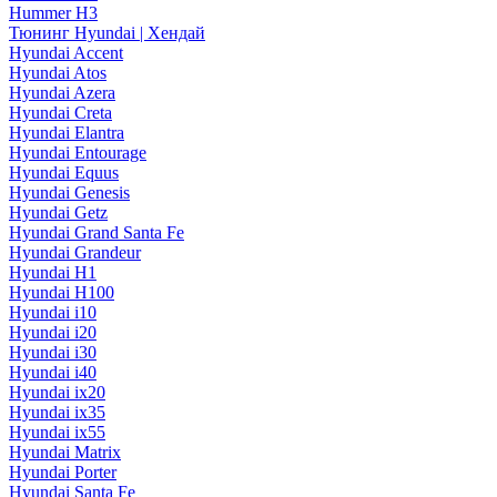
Hummer H3
Тюнинг Hyundai | Хендай
Hyundai Accent
Hyundai Atos
Hyundai Azera
Hyundai Creta
Hyundai Elantra
Hyundai Entourage
Hyundai Equus
Hyundai Genesis
Hyundai Getz
Hyundai Grand Santa Fe
Hyundai Grandeur
Hyundai H1
Hyundai H100
Hyundai i10
Hyundai i20
Hyundai i30
Hyundai i40
Hyundai ix20
Hyundai ix35
Hyundai ix55
Hyundai Matrix
Hyundai Porter
Hyundai Santa Fe