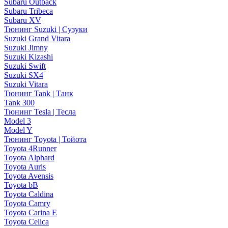
Subaru Outback
Subaru Tribeca
Subaru XV
Тюнинг Suzuki | Сузуки
Suzuki Grand Vitara
Suzuki Jimny
Suzuki Kizashi
Suzuki Swift
Suzuki SX4
Suzuki Vitara
Тюнинг Tank | Танк
Tank 300
Тюнинг Tesla | Тесла
Model 3
Model Y
Тюнинг Toyota | Тойота
Toyota 4Runner
Toyota Alphard
Toyota Auris
Toyota Avensis
Toyota bB
Toyota Caldina
Toyota Camry
Toyota Carina E
Toyota Celica