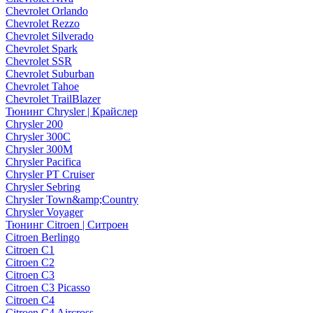
Chevrolet Orlando
Chevrolet Rezzo
Chevrolet Silverado
Chevrolet Spark
Chevrolet SSR
Chevrolet Suburban
Chevrolet Tahoe
Chevrolet TrailBlazer
Тюнинг Chrysler | Крайслер
Chrysler 200
Chrysler 300C
Chrysler 300M
Chrysler Pacifica
Chrysler PT Cruiser
Chrysler Sebring
Chrysler Town&amp;Country
Chrysler Voyager
Тюнинг Citroen | Ситроен
Citroen Berlingo
Citroen C1
Citroen C2
Citroen C3
Citroen C3 Picasso
Citroen C4
Citroen C4 Aircross