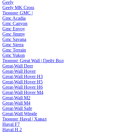
Geely
Geely MK Cross
Тюнинг GMC |
Gmc Acadia
Gmc Canyon
Gmc Envoy
Gmc Jimmy
Gmc Savana
Gmc Sierra
Gmc Terrain
Gmc Yukon
Тюнинг Great Wall | Грейт Вол
Great-Wall Deer
Great-Wall Hover
Great-Wall Hover H3
Great-Wall Hover H5
Great-Wall Hover H6
Great-Wall Hover M4
Great-Wall M2
Great-Wall M4
Great-Wall Safe
Great-Wall Wingle
Тюнинг Haval | Хавал
Haval F7
Haval H 2