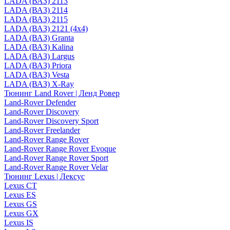
LADA (ВАЗ) 2113
LADA (ВАЗ) 2114
LADA (ВАЗ) 2115
LADA (ВАЗ) 2121 (4x4)
LADA (ВАЗ) Granta
LADA (ВАЗ) Kalina
LADA (ВАЗ) Largus
LADA (ВАЗ) Priora
LADA (ВАЗ) Vesta
LADA (ВАЗ) X-Ray
Тюнинг Land Rover | Ленд Ровер
Land-Rover Defender
Land-Rover Discovery
Land-Rover Discovery Sport
Land-Rover Freelander
Land-Rover Range Rover
Land-Rover Range Rover Evoque
Land-Rover Range Rover Sport
Land-Rover Range Rover Velar
Тюнинг Lexus | Лексус
Lexus CT
Lexus ES
Lexus GS
Lexus GX
Lexus IS