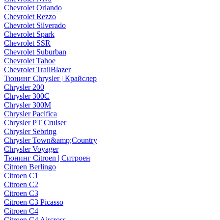
Chevrolet Orlando
Chevrolet Rezzo
Chevrolet Silverado
Chevrolet Spark
Chevrolet SSR
Chevrolet Suburban
Chevrolet Tahoe
Chevrolet TrailBlazer
Тюнинг Chrysler | Крайслер
Chrysler 200
Chrysler 300C
Chrysler 300M
Chrysler Pacifica
Chrysler PT Cruiser
Chrysler Sebring
Chrysler Town&amp;Country
Chrysler Voyager
Тюнинг Citroen | Ситроен
Citroen Berlingo
Citroen C1
Citroen C2
Citroen C3
Citroen C3 Picasso
Citroen C4
Citroen C4 Aircross