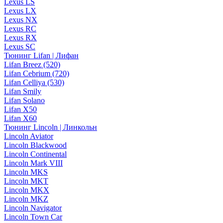
Lexus LS
Lexus LX
Lexus NX
Lexus RC
Lexus RX
Lexus SC
Тюнинг Lifan | Лифан
Lifan Breez (520)
Lifan Cebrium (720)
Lifan Celliya (530)
Lifan Smily
Lifan Solano
Lifan X50
Lifan X60
Тюнинг Lincoln | Линкольн
Lincoln Aviator
Lincoln Blackwood
Lincoln Continental
Lincoln Mark VIII
Lincoln MKS
Lincoln MKT
Lincoln MKX
Lincoln MKZ
Lincoln Navigator
Lincoln Town Car