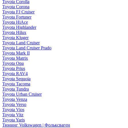
Toyota Corolla
Toyota Corona
Toyota FJ Cruiser
Toyota Fortuner
Toyota HiAce
Toyota Highlander
Toyota Hilux
Toyota Kluger
Toyota Land Cruiser
Toyota Land Cruiser Prado
Toyota Mark II
Toyota Matrix
Toyota Opa
Toyota Prius
Toyota RAV4
Toyota Sequoia
Toyota Tacoma
Toyota Tundra
Toyota Urban Cruiser
Toyota Venza
Toyota Verso
Toyota Vios
Toyota Vitz
Toyota Yaris
Тюнинг Volkswagen | Фольксваген