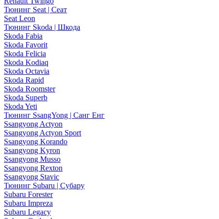
Renault Twingo
Тюнинг Seat | Сеат
Seat Leon
Тюнинг Skoda | Шкода
Skoda Fabia
Skoda Favorit
Skoda Felicia
Skoda Kodiaq
Skoda Octavia
Skoda Rapid
Skoda Roomster
Skoda Superb
Skoda Yeti
Тюнинг SsangYong | Санг Енг
Ssangyong Actyon
Ssangyong Actyon Sport
Ssangyong Korando
Ssangyong Kyron
Ssangyong Musso
Ssangyong Rexton
Ssangyong Stavic
Тюнинг Subaru | Субару
Subaru Forester
Subaru Impreza
Subaru Legacy