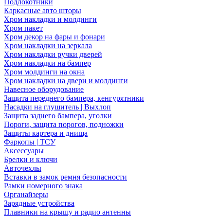
Подлокотники
Каркасные авто шторы
Хром накладки и молдинги
Хром пакет
Хром декор на фары и фонари
Хром накладки на зеркала
Хром накладки ручки дверей
Хром накладки на бампер
Хром молдинги на окна
Хром накладки на двери и молдинги
Навесное оборудование
Защита переднего бампера, кенгурятники
Насадки на глушитель | Выхлоп
Защита заднего бампера, уголки
Пороги, защита порогов, подножки
Защиты картера и днища
Фаркопы | ТСУ
Аксессуары
Брелки и ключи
Авточехлы
Вставки в замок ремня безопасности
Рамки номерного знака
Органайзеры
Зарядные устройства
Плавники на крышу и радио антенны