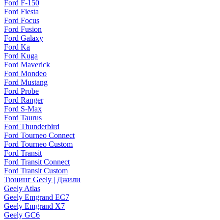
Ford F-150
Ford Fiesta
Ford Focus
Ford Fusion
Ford Galaxy
Ford Ka
Ford Kuga
Ford Maverick
Ford Mondeo
Ford Mustang
Ford Probe
Ford Ranger
Ford S-Max
Ford Taurus
Ford Thunderbird
Ford Tourneo Connect
Ford Tourneo Custom
Ford Transit
Ford Transit Connect
Ford Transit Custom
Тюнинг Geely | Джили
Geely Atlas
Geely Emgrand EC7
Geely Emgrand X7
Geely GC6