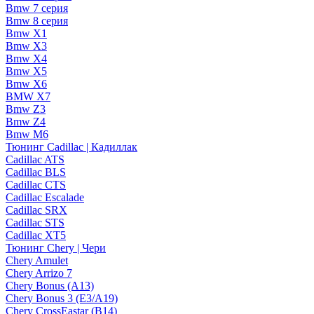
Bmw 7 серия
Bmw 8 серия
Bmw X1
Bmw X3
Bmw X4
Bmw X5
Bmw X6
BMW X7
Bmw Z3
Bmw Z4
Bmw М6
Тюнинг Cadillac | Кадиллак
Cadillac ATS
Cadillac BLS
Cadillac CTS
Cadillac Escalade
Cadillac SRX
Cadillac STS
Cadillac XT5
Тюнинг Chery | Чери
Chery Amulet
Chery Arrizo 7
Chery Bonus (A13)
Chery Bonus 3 (E3/A19)
Chery CrossEastar (B14)