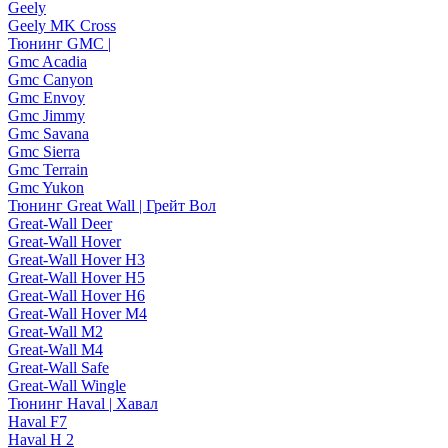
Geely
Geely MK Cross
Тюнинг GMC |
Gmc Acadia
Gmc Canyon
Gmc Envoy
Gmc Jimmy
Gmc Savana
Gmc Sierra
Gmc Terrain
Gmc Yukon
Тюнинг Great Wall | Грейт Вол
Great-Wall Deer
Great-Wall Hover
Great-Wall Hover H3
Great-Wall Hover H5
Great-Wall Hover H6
Great-Wall Hover M4
Great-Wall M2
Great-Wall M4
Great-Wall Safe
Great-Wall Wingle
Тюнинг Haval | Хавал
Haval F7
Haval H 2