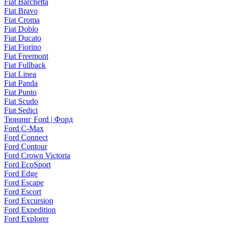
Fiat Barchetta
Fiat Bravo
Fiat Croma
Fiat Doblo
Fiat Ducato
Fiat Fiorino
Fiat Freemont
Fiat Fullback
Fiat Linea
Fiat Panda
Fiat Punto
Fiat Scudo
Fiat Sedici
Тюнинг Ford | Форд
Ford C-Max
Ford Connect
Ford Contour
Ford Crown Victoria
Ford EcoSport
Ford Edge
Ford Escape
Ford Escort
Ford Excursion
Ford Expedition
Ford Explorer