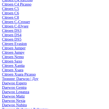
Citroen C4 Picasso
Citroen C5
Citroen C6
Citroen C8
Citroen C-Crosser
Citroen C-Elysee
Citroen DS3
Citroen DS4
Citroen DS5
Citroen Evasion
Citroen Jumper
Citroen Jumpy
Citroen Nemo
Citroen Saxo
Citroen Xantia
Citroen Xsara
Citroen Xsara Picasso
Тюнинг Daewoo | Дэу
Daewoo Espero
Daewoo Gentra
Daewoo Leganza
Daewoo Matiz
Daewoo Nexia
Daewoo Nubira