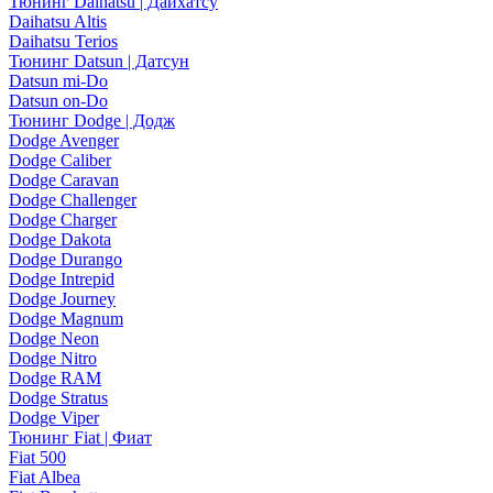
Тюнинг Daihatsu | Дайхатсу
Daihatsu Altis
Daihatsu Terios
Тюнинг Datsun | Датсун
Datsun mi-Do
Datsun on-Do
Тюнинг Dodge | Додж
Dodge Avenger
Dodge Caliber
Dodge Caravan
Dodge Challenger
Dodge Charger
Dodge Dakota
Dodge Durango
Dodge Intrepid
Dodge Journey
Dodge Magnum
Dodge Neon
Dodge Nitro
Dodge RAM
Dodge Stratus
Dodge Viper
Тюнинг Fiat | Фиат
Fiat 500
Fiat Albea