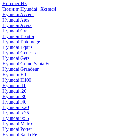
Hummer H3
Тюнинг Hyundai | Хендай
Hyundai Accent
Hyundai Atos
Hyundai Azera
Hyundai Creta
Hyundai Elantra
Hyundai Entourage
Hyundai Equus
Hyundai Genesis
Hyundai Getz
Hyundai Grand Santa Fe
Hyundai Grandeur
Hyundai H1
Hyundai H100
Hyundai i10
Hyundai i20
Hyundai i30
Hyundai i40
Hyundai ix20
Hyundai ix35
Hyundai ix55
Hyundai Matrix
Hyundai Porter
Hyundai Santa Fe