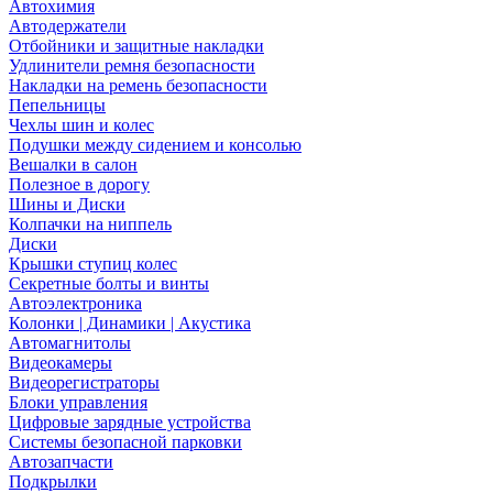
Автохимия
Автодержатели
Отбойники и защитные накладки
Удлинители ремня безопасности
Накладки на ремень безопасности
Пепельницы
Чехлы шин и колес
Подушки между сидением и консолью
Вешалки в салон
Полезное в дорогу
Шины и Диски
Колпачки на ниппель
Диски
Крышки ступиц колес
Секретные болты и винты
Автоэлектроника
Колонки | Динамики | Акустика
Автомагнитолы
Видеокамеры
Видеорегистраторы
Блоки управления
Цифровые зарядные устройства
Системы безопасной парковки
Автозапчасти
Подкрылки