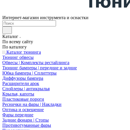
Интернет-магазин инструмента и оснастки
Каталог
По всему сайту
По каталогу
Каталог тюнинга
Тюнинг обвесы
Обвесы | Комплекты рестайлинга
Тюнинг бамперы | передние и задние
Юбка бампера | Сплиттеры
Диффузоры бампера
Расширители арок
Спойлеры | антикрылья
Крылья, капоты
Пластиковые пороги
Реснички на фары | Накладки
Оптика и освещение
Фары передние
Задние фонари | Стопы
Противотуманные фары