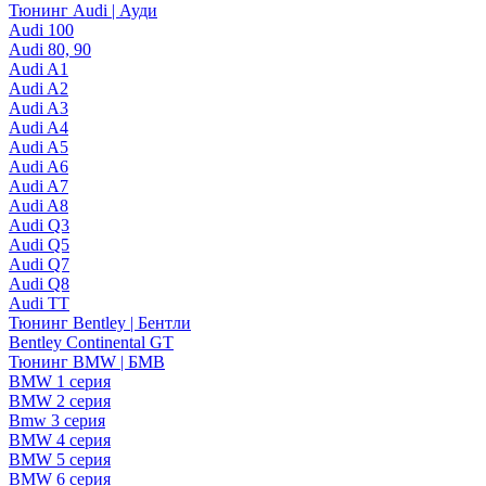
Тюнинг Audi | Ауди
Audi 100
Audi 80, 90
Audi A1
Audi A2
Audi A3
Audi A4
Audi A5
Audi A6
Audi A7
Audi A8
Audi Q3
Audi Q5
Audi Q7
Audi Q8
Audi TT
Тюнинг Bentley | Бентли
Bentley Continental GT
Тюнинг BMW | БМВ
BMW 1 серия
BMW 2 серия
Bmw 3 серия
BMW 4 серия
BMW 5 серия
BMW 6 серия