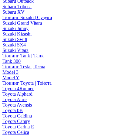
Subaru Outback
Subaru Tribeca
Subaru XV
Тюнинг Suzuki | Сузуки
Suzuki Grand Vitara
Suzuki Jimny
Suzuki Kizashi
Suzuki Swift
Suzuki SX4
Suzuki Vitara
Тюнинг Tank | Танк
Tank 300
Тюнинг Tesla | Тесла
Model 3
Model Y
Тюнинг Toyota | Тойота
Toyota 4Runner
Toyota Alphard
Toyota Auris
Toyota Avensis
Toyota bB
Toyota Caldina
Toyota Camry
Toyota Carina E
Toyota Celica