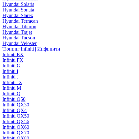
Hyundai Solaris
Hyundai Sonata
Hyundai Starex
Hyundai Terracan
Hyundai Tiburon
Hyundai Trajet
Hyundai Tucson
Hyundai Veloster
Тюнинг Infiniti | Инфинити
Infiniti EX
Infiniti FX
Infiniti G
Infiniti I
Infiniti J
Infiniti JX
Infiniti M
Infiniti Q
Infiniti Q50
Infiniti QX30
Infiniti QX4
Infiniti QX50
Infiniti QX56
Infiniti QX60
Infiniti QX70
Infiniti QX80