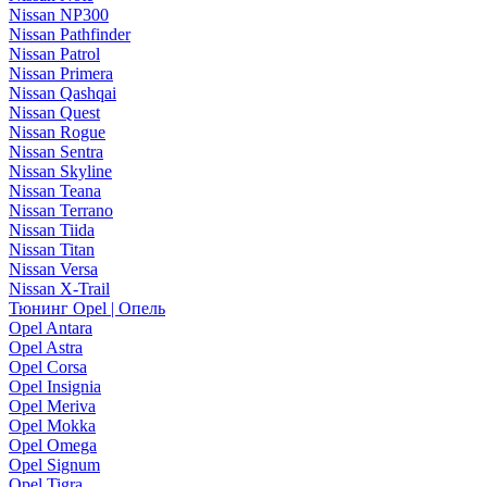
Nissan NP300
Nissan Pathfinder
Nissan Patrol
Nissan Primera
Nissan Qashqai
Nissan Quest
Nissan Rogue
Nissan Sentra
Nissan Skyline
Nissan Teana
Nissan Terrano
Nissan Tiida
Nissan Titan
Nissan Versa
Nissan X-Trail
Тюнинг Opel | Опель
Opel Antara
Opel Astra
Opel Corsa
Opel Insignia
Opel Meriva
Opel Mokka
Opel Omega
Opel Signum
Opel Tigra