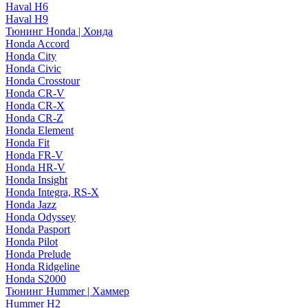
Haval H6
Haval H9
Тюнинг Honda | Хонда
Honda Accord
Honda City
Honda Civic
Honda Crosstour
Honda CR-V
Honda CR-X
Honda CR-Z
Honda Element
Honda Fit
Honda FR-V
Honda HR-V
Honda Insight
Honda Integra, RS-X
Honda Jazz
Honda Odyssey
Honda Pasport
Honda Pilot
Honda Prelude
Honda Ridgeline
Honda S2000
Тюнинг Hummer | Хаммер
Hummer H2