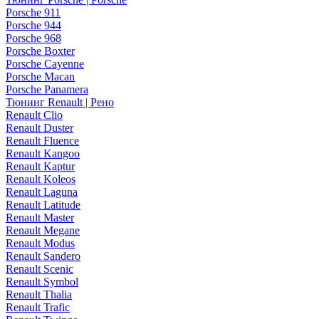
Porsche 911
Porsche 944
Porsche 968
Porsche Boxter
Porsche Cayenne
Porsche Macan
Porsche Panamera
Тюнинг Renault | Рено
Renault Clio
Renault Duster
Renault Fluence
Renault Kangoo
Renault Kaptur
Renault Koleos
Renault Laguna
Renault Latitude
Renault Master
Renault Megane
Renault Modus
Renault Sandero
Renault Scenic
Renault Symbol
Renault Thalia
Renault Trafic