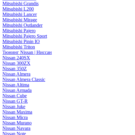
Mitsubishi Grandis
Mitsubishi L200
Mitsubishi Lancer
Mitsubishi Mirage
Mitsubishi Outlander
Mitsubishi Pajero
Mitsubishi Pajero Sport
Mitsubishi Pinin IO
Mitsubishi Triton
Тюнинг Nissan | Ниссан
Nissan 240SX
Nissan 300ZX
Nissan 350Z
Nissan Almera
Nissan Almera Classic
Nissan Altima
Nissan Armada
Nissan Cube
Nissan GT-R
Nissan Juke
Nissan Maxima
Nissan Micra
Nissan Murano
Nissan Navara
Nissan Note