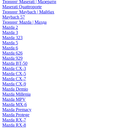
Тюнинг Maserati | Мазерати
Maserati Quattroporte
Тюнинг Maybach | Майбах
Maybach 57
Тюнинг Mazda | Мазда
Mazda 2
Mazda 3
Mazda 323
Mazda 5
Mazda 6
Mazda 626
Mazda 929
Mazda BT-50
Mazda CX-3
Mazda CX-5
Mazda CX-7
Mazda CX-9
Mazda Demio
Mazda Millenia
Mazda MPV
Mazda MX-6
Mazda Premacy
Mazda Protege
Mazda RX-7
Mazda RX-8