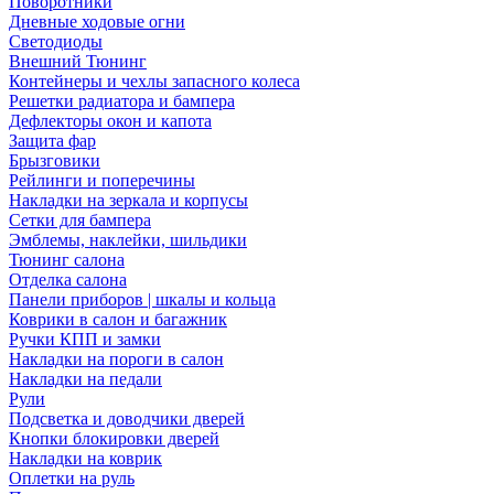
Поворотники
Дневные ходовые огни
Светодиоды
Внешний Тюнинг
Контейнеры и чехлы запасного колеса
Решетки радиатора и бампера
Дефлекторы окон и капота
Защита фар
Брызговики
Рейлинги и поперечины
Накладки на зеркала и корпусы
Сетки для бампера
Эмблемы, наклейки, шильдики
Тюнинг салона
Отделка салона
Панели приборов | шкалы и кольца
Коврики в салон и багажник
Ручки КПП и замки
Накладки на пороги в салон
Накладки на педали
Рули
Подсветка и доводчики дверей
Кнопки блокировки дверей
Накладки на коврик
Оплетки на руль