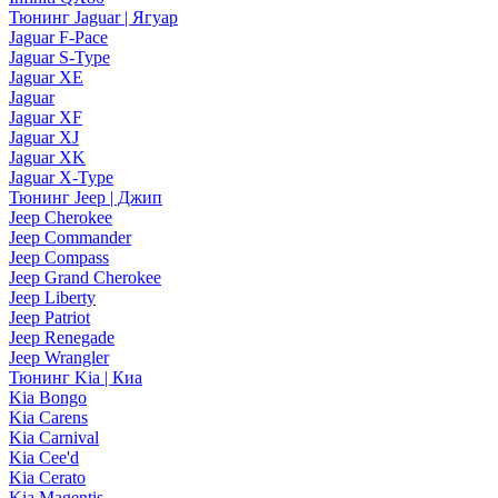
Тюнинг Jaguar | Ягуар
Jaguar F-Pace
Jaguar S-Type
Jaguar XE
Jaguar
Jaguar XF
Jaguar XJ
Jaguar XK
Jaguar X-Type
Тюнинг Jeep | Джип
Jeep Cherokee
Jeep Commander
Jeep Compass
Jeep Grand Cherokee
Jeep Liberty
Jeep Patriot
Jeep Renegade
Jeep Wrangler
Тюнинг Kia | Киа
Kia Bongo
Kia Carens
Kia Carnival
Kia Cee'd
Kia Cerato
Kia Magentis