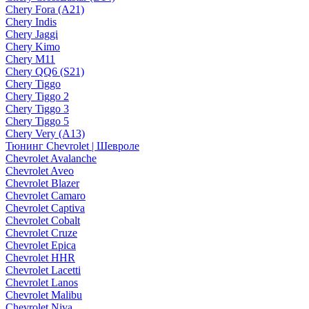
Chery Fora (A21)
Chery Indis
Chery Jaggi
Chery Kimo
Chery M11
Chery QQ6 (S21)
Chery Tiggo
Chery Tiggo 2
Chery Tiggo 3
Chery Tiggo 5
Chery Very (A13)
Тюнинг Chevrolet | Шевроле
Chevrolet Avalanche
Chevrolet Aveo
Chevrolet Blazer
Chevrolet Camaro
Chevrolet Captiva
Chevrolet Cobalt
Chevrolet Cruze
Chevrolet Epica
Chevrolet HHR
Chevrolet Lacetti
Chevrolet Lanos
Chevrolet Malibu
Chevrolet Niva