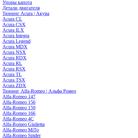
Упоры капота
Детали двигателя
Тюнинг Acura | Акура
Acura CL
Acura CSX
Acura ILX
Acura Integra
Acura Legend
Acura MDX
Acura NSX
Acura RDX
Acura RL
Acura RSX
Acura TL
Acura TSX
Acura ZDX
Тюнинг Alfa-Romeo | Альфа Ромео
Alfa-Romeo 147
Alfa-Romeo 156
Alfa-Romeo 159
Alfa-Romeo 166
Alfa-Romeo 4C
Alfa-Romeo Giulietta
Alfa-Romeo MiTo
Alfa-Romeo Spider