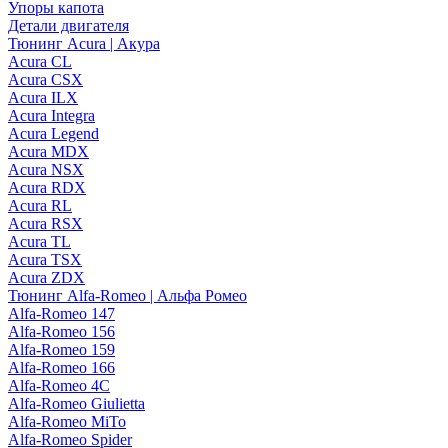
Упоры капота
Детали двигателя
Тюнинг Acura | Акура
Acura CL
Acura CSX
Acura ILX
Acura Integra
Acura Legend
Acura MDX
Acura NSX
Acura RDX
Acura RL
Acura RSX
Acura TL
Acura TSX
Acura ZDX
Тюнинг Alfa-Romeo | Альфа Ромео
Alfa-Romeo 147
Alfa-Romeo 156
Alfa-Romeo 159
Alfa-Romeo 166
Alfa-Romeo 4C
Alfa-Romeo Giulietta
Alfa-Romeo MiTo
Alfa-Romeo Spider