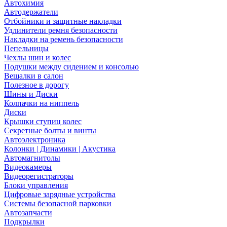
Автохимия
Автодержатели
Отбойники и защитные накладки
Удлинители ремня безопасности
Накладки на ремень безопасности
Пепельницы
Чехлы шин и колес
Подушки между сидением и консолью
Вешалки в салон
Полезное в дорогу
Шины и Диски
Колпачки на ниппель
Диски
Крышки ступиц колес
Секретные болты и винты
Автоэлектроника
Колонки | Динамики | Акустика
Автомагнитолы
Видеокамеры
Видеорегистраторы
Блоки управления
Цифровые зарядные устройства
Системы безопасной парковки
Автозапчасти
Подкрылки