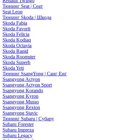
Renault Twingo
Тюнинг Seat | Сеат
Seat Leon
Тюнинг Skoda | Шкода
Skoda Fabia
Skoda Favorit
Skoda Felicia
Skoda Kodiaq
Skoda Octavia
Skoda Rapid
Skoda Roomster
Skoda Superb
Skoda Yeti
Тюнинг SsangYong | Санг Енг
Ssangyong Actyon
Ssangyong Actyon Sport
Ssangyong Korando
Ssangyong Kyron
Ssangyong Musso
Ssangyong Rexton
Ssangyong Stavic
Тюнинг Subaru | Субару
Subaru Forester
Subaru Impreza
Subaru Legacy