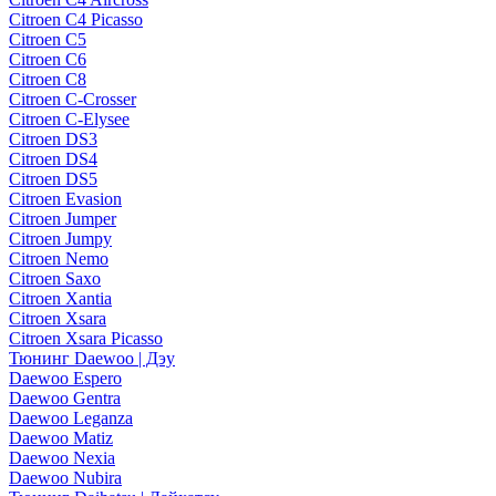
Citroen C4 Picasso
Citroen C5
Citroen C6
Citroen C8
Citroen C-Crosser
Citroen C-Elysee
Citroen DS3
Citroen DS4
Citroen DS5
Citroen Evasion
Citroen Jumper
Citroen Jumpy
Citroen Nemo
Citroen Saxo
Citroen Xantia
Citroen Xsara
Citroen Xsara Picasso
Тюнинг Daewoo | Дэу
Daewoo Espero
Daewoo Gentra
Daewoo Leganza
Daewoo Matiz
Daewoo Nexia
Daewoo Nubira