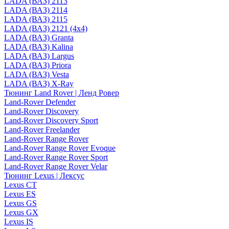
LADA (ВАЗ) 2113
LADA (ВАЗ) 2114
LADA (ВАЗ) 2115
LADA (ВАЗ) 2121 (4x4)
LADA (ВАЗ) Granta
LADA (ВАЗ) Kalina
LADA (ВАЗ) Largus
LADA (ВАЗ) Priora
LADA (ВАЗ) Vesta
LADA (ВАЗ) X-Ray
Тюнинг Land Rover | Ленд Ровер
Land-Rover Defender
Land-Rover Discovery
Land-Rover Discovery Sport
Land-Rover Freelander
Land-Rover Range Rover
Land-Rover Range Rover Evoque
Land-Rover Range Rover Sport
Land-Rover Range Rover Velar
Тюнинг Lexus | Лексус
Lexus CT
Lexus ES
Lexus GS
Lexus GX
Lexus IS