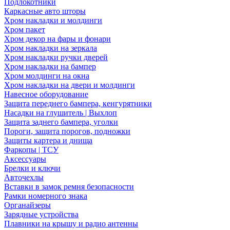
Подлокотники
Каркасные авто шторы
Хром накладки и молдинги
Хром пакет
Хром декор на фары и фонари
Хром накладки на зеркала
Хром накладки ручки дверей
Хром накладки на бампер
Хром молдинги на окна
Хром накладки на двери и молдинги
Навесное оборудование
Защита переднего бампера, кенгурятники
Насадки на глушитель | Выхлоп
Защита заднего бампера, уголки
Пороги, защита порогов, подножки
Защиты картера и днища
Фаркопы | ТСУ
Аксессуары
Брелки и ключи
Авточехлы
Вставки в замок ремня безопасности
Рамки номерного знака
Органайзеры
Зарядные устройства
Плавники на крышу и радио антенны