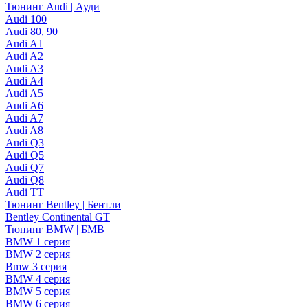
Тюнинг Audi | Ауди
Audi 100
Audi 80, 90
Audi A1
Audi A2
Audi A3
Audi A4
Audi A5
Audi A6
Audi A7
Audi A8
Audi Q3
Audi Q5
Audi Q7
Audi Q8
Audi TT
Тюнинг Bentley | Бентли
Bentley Continental GT
Тюнинг BMW | БМВ
BMW 1 серия
BMW 2 серия
Bmw 3 серия
BMW 4 серия
BMW 5 серия
BMW 6 серия