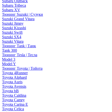
Subaru Outback
Subaru Tribeca
Subaru XV
Тюнинг Suzuki | Сузуки
Suzuki Grand Vitara
Suzuki Jimny
Suzuki Kizashi
Suzuki Swift
Suzuki SX4
Suzuki Vitara
Тюнинг Tank | Танк
Tank 300
Тюнинг Tesla | Тесла
Model 3
Model Y
Тюнинг Toyota | Тойота
Toyota 4Runner
Toyota Alphard
Toyota Auris
Toyota Avensis
Toyota bB
Toyota Caldina
Toyota Camry
Toyota Carina E
Toyota Celica