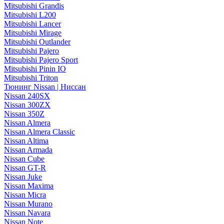
Mitsubishi Grandis
Mitsubishi L200
Mitsubishi Lancer
Mitsubishi Mirage
Mitsubishi Outlander
Mitsubishi Pajero
Mitsubishi Pajero Sport
Mitsubishi Pinin IO
Mitsubishi Triton
Тюнинг Nissan | Ниссан
Nissan 240SX
Nissan 300ZX
Nissan 350Z
Nissan Almera
Nissan Almera Classic
Nissan Altima
Nissan Armada
Nissan Cube
Nissan GT-R
Nissan Juke
Nissan Maxima
Nissan Micra
Nissan Murano
Nissan Navara
Nissan Note