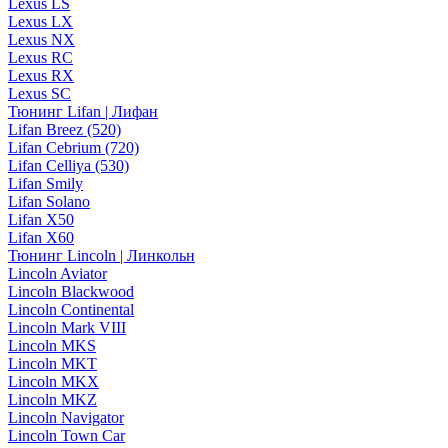
Lexus LS
Lexus LX
Lexus NX
Lexus RC
Lexus RX
Lexus SC
Тюнинг Lifan | Лифан
Lifan Breez (520)
Lifan Cebrium (720)
Lifan Celliya (530)
Lifan Smily
Lifan Solano
Lifan X50
Lifan X60
Тюнинг Lincoln | Линкольн
Lincoln Aviator
Lincoln Blackwood
Lincoln Continental
Lincoln Mark VIII
Lincoln MKS
Lincoln MKT
Lincoln MKX
Lincoln MKZ
Lincoln Navigator
Lincoln Town Car