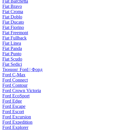
Fiat Barchetta
Fiat Bravo
Fiat Croma
Fiat Doblo
Fiat Ducato
Fiat Fiorino
Fiat Freemont
Fiat Fullback
Fiat Linea
Fiat Panda
Fiat Punto
Fiat Scudo
Fiat Sedici
Тюнинг Ford | Форд
Ford C-Max
Ford Connect
Ford Contour
Ford Crown Victoria
Ford EcoSport
Ford Edge
Ford Escape
Ford Escort
Ford Excursion
Ford Expedition
Ford Explorer