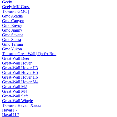
Geely
Geely MK Cross
Тюнинг GMC |
Gmc Acadia
Gmc Canyon
Gmc Envoy
Gmc Jimmy
Gmc Savana
Gmc Sierra
Gmc Terrain
Gmc Yukon
Тюнинг Great Wall | Грейт Вол
Great-Wall Deer
Great-Wall Hover
Great-Wall Hover H3
Great-Wall Hover H5
Great-Wall Hover H6
Great-Wall Hover M4
Great-Wall M2
Great-Wall M4
Great-Wall Safe
Great-Wall Wingle
Тюнинг Haval | Хавал
Haval F7
Haval H 2