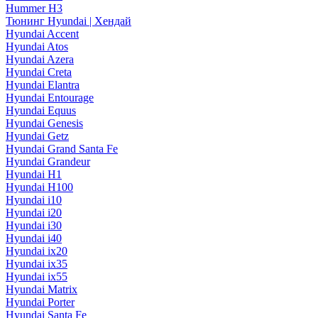
Hummer H3
Тюнинг Hyundai | Хендай
Hyundai Accent
Hyundai Atos
Hyundai Azera
Hyundai Creta
Hyundai Elantra
Hyundai Entourage
Hyundai Equus
Hyundai Genesis
Hyundai Getz
Hyundai Grand Santa Fe
Hyundai Grandeur
Hyundai H1
Hyundai H100
Hyundai i10
Hyundai i20
Hyundai i30
Hyundai i40
Hyundai ix20
Hyundai ix35
Hyundai ix55
Hyundai Matrix
Hyundai Porter
Hyundai Santa Fe