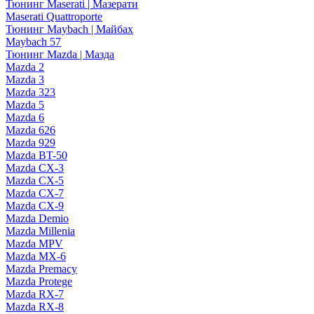
Тюнинг Maserati | Мазерати
Maserati Quattroporte
Тюнинг Maybach | Майбах
Maybach 57
Тюнинг Mazda | Мазда
Mazda 2
Mazda 3
Mazda 323
Mazda 5
Mazda 6
Mazda 626
Mazda 929
Mazda BT-50
Mazda CX-3
Mazda CX-5
Mazda CX-7
Mazda CX-9
Mazda Demio
Mazda Millenia
Mazda MPV
Mazda MX-6
Mazda Premacy
Mazda Protege
Mazda RX-7
Mazda RX-8