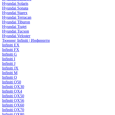
Hyundai Solaris
Hyundai Sonata
Hyundai Starex
Hyundai Terracan
Hyundai Tiburon
Hyundai Trajet
Hyundai Tucson
Hyundai Veloster
Тюнинг Infiniti | Инфинити
Infiniti EX
Infiniti FX
Infiniti G
Infiniti I
Infiniti J
Infiniti JX
Infiniti M
Infiniti Q
Infiniti Q50
Infiniti QX30
Infiniti QX4
Infiniti QX50
Infiniti QX56
Infiniti QX60
Infiniti QX70
Infiniti QX80