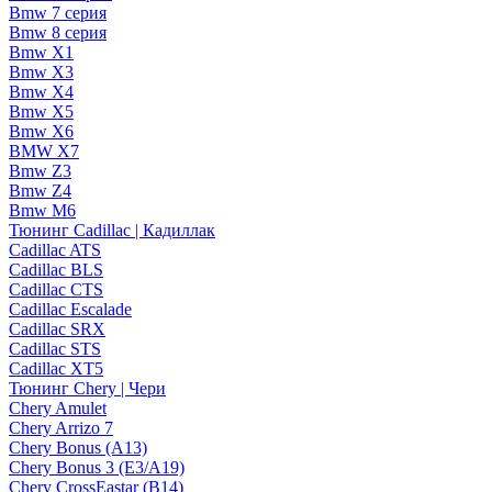
Bmw 7 серия
Bmw 8 серия
Bmw X1
Bmw X3
Bmw X4
Bmw X5
Bmw X6
BMW X7
Bmw Z3
Bmw Z4
Bmw М6
Тюнинг Cadillac | Кадиллак
Cadillac ATS
Cadillac BLS
Cadillac CTS
Cadillac Escalade
Cadillac SRX
Cadillac STS
Cadillac XT5
Тюнинг Chery | Чери
Chery Amulet
Chery Arrizo 7
Chery Bonus (A13)
Chery Bonus 3 (E3/A19)
Chery CrossEastar (B14)