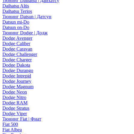
Тюнинг Daihatsu | Дайхатсу
Daihatsu Altis
Daihatsu Terios
Тюнинг Datsun | Датсун
Datsun mi-Do
Datsun on-Do
Тюнинг Dodge | Додж
Dodge Avenger
Dodge Caliber
Dodge Caravan
Dodge Challenger
Dodge Charger
Dodge Dakota
Dodge Durango
Dodge Intrepid
Dodge Journey
Dodge Magnum
Dodge Neon
Dodge Nitro
Dodge RAM
Dodge Stratus
Dodge Viper
Тюнинг Fiat | Фиат
Fiat 500
Fiat Albea