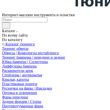
Интернет-магазин инструмента и оснастки
Каталог
По всему сайту
По каталогу
Каталог тюнинга
Тюнинг обвесы
Обвесы | Комплекты рестайлинга
Тюнинг бамперы | передние и задние
Юбка бампера | Сплиттеры
Диффузоры бампера
Расширители арок
Спойлеры | антикрылья
Крылья, капоты
Пластиковые пороги
Реснички на фары | Накладки
Оптика и освещение
Фары передние
Задние фонари | Стопы
Противотуманные фары