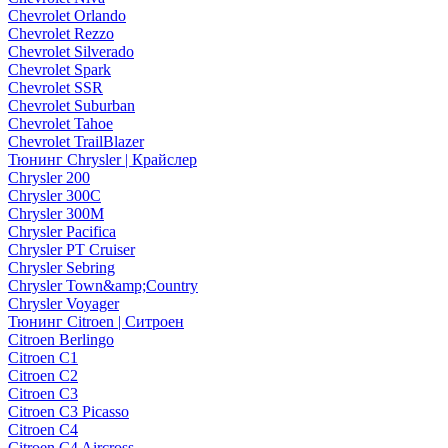
Chevrolet Orlando
Chevrolet Rezzo
Chevrolet Silverado
Chevrolet Spark
Chevrolet SSR
Chevrolet Suburban
Chevrolet Tahoe
Chevrolet TrailBlazer
Тюнинг Chrysler | Крайслер
Chrysler 200
Chrysler 300C
Chrysler 300M
Chrysler Pacifica
Chrysler PT Cruiser
Chrysler Sebring
Chrysler Town&amp;Country
Chrysler Voyager
Тюнинг Citroen | Ситроен
Citroen Berlingo
Citroen C1
Citroen C2
Citroen C3
Citroen C3 Picasso
Citroen C4
Citroen C4 Aircross