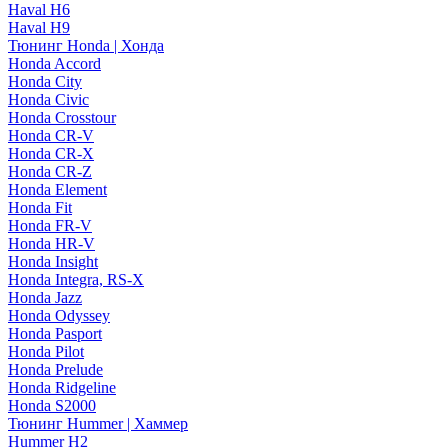
Haval H6
Haval H9
Тюнинг Honda | Хонда
Honda Accord
Honda City
Honda Civic
Honda Crosstour
Honda CR-V
Honda CR-X
Honda CR-Z
Honda Element
Honda Fit
Honda FR-V
Honda HR-V
Honda Insight
Honda Integra, RS-X
Honda Jazz
Honda Odyssey
Honda Pasport
Honda Pilot
Honda Prelude
Honda Ridgeline
Honda S2000
Тюнинг Hummer | Хаммер
Hummer H2