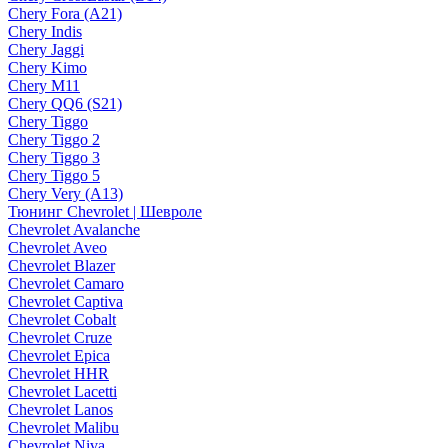
Chery Fora (A21)
Chery Indis
Chery Jaggi
Chery Kimo
Chery M11
Chery QQ6 (S21)
Chery Tiggo
Chery Tiggo 2
Chery Tiggo 3
Chery Tiggo 5
Chery Very (A13)
Тюнинг Chevrolet | Шевроле
Chevrolet Avalanche
Chevrolet Aveo
Chevrolet Blazer
Chevrolet Camaro
Chevrolet Captiva
Chevrolet Cobalt
Chevrolet Cruze
Chevrolet Epica
Chevrolet HHR
Chevrolet Lacetti
Chevrolet Lanos
Chevrolet Malibu
Chevrolet Niva