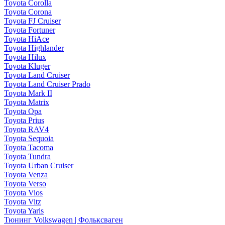
Toyota Corolla
Toyota Corona
Toyota FJ Cruiser
Toyota Fortuner
Toyota HiAce
Toyota Highlander
Toyota Hilux
Toyota Kluger
Toyota Land Cruiser
Toyota Land Cruiser Prado
Toyota Mark II
Toyota Matrix
Toyota Opa
Toyota Prius
Toyota RAV4
Toyota Sequoia
Toyota Tacoma
Toyota Tundra
Toyota Urban Cruiser
Toyota Venza
Toyota Verso
Toyota Vios
Toyota Vitz
Toyota Yaris
Тюнинг Volkswagen | Фольксваген