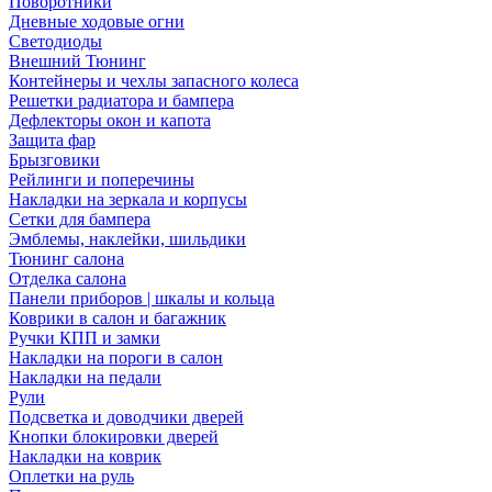
Поворотники
Дневные ходовые огни
Светодиоды
Внешний Тюнинг
Контейнеры и чехлы запасного колеса
Решетки радиатора и бампера
Дефлекторы окон и капота
Защита фар
Брызговики
Рейлинги и поперечины
Накладки на зеркала и корпусы
Сетки для бампера
Эмблемы, наклейки, шильдики
Тюнинг салона
Отделка салона
Панели приборов | шкалы и кольца
Коврики в салон и багажник
Ручки КПП и замки
Накладки на пороги в салон
Накладки на педали
Рули
Подсветка и доводчики дверей
Кнопки блокировки дверей
Накладки на коврик
Оплетки на руль