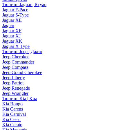
Тюнинг Jaguar | Ягуар
Jaguar F-Pace
Jaguar S-Type
Jaguar XE
Jaguar
Jaguar XF
Jaguar XJ
Jaguar XK
Jaguar X-Type
Тюнинг Jeep | Джип
Jeep Cherokee
Jeep Commander
Jeep Compass
Jeep Grand Cherokee
Jeep Liberty
Jeep Patriot
Jeep Renegade
Jeep Wrangler
Тюнинг Kia | Киа
Kia Bongo
Kia Carens
Kia Carnival
Kia Cee'd
Kia Cerato
Kia Magentis