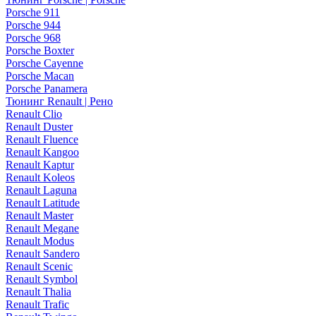
Porsche 911
Porsche 944
Porsche 968
Porsche Boxter
Porsche Cayenne
Porsche Macan
Porsche Panamera
Тюнинг Renault | Рено
Renault Clio
Renault Duster
Renault Fluence
Renault Kangoo
Renault Kaptur
Renault Koleos
Renault Laguna
Renault Latitude
Renault Master
Renault Megane
Renault Modus
Renault Sandero
Renault Scenic
Renault Symbol
Renault Thalia
Renault Trafic