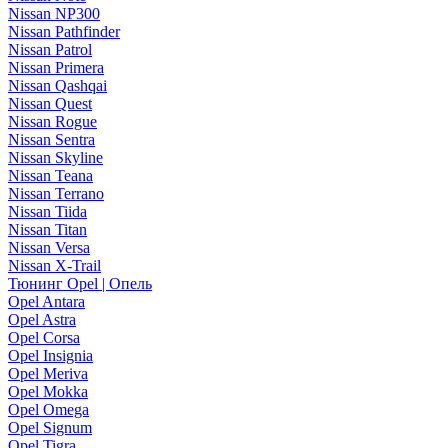
Nissan NP300
Nissan Pathfinder
Nissan Patrol
Nissan Primera
Nissan Qashqai
Nissan Quest
Nissan Rogue
Nissan Sentra
Nissan Skyline
Nissan Teana
Nissan Terrano
Nissan Tiida
Nissan Titan
Nissan Versa
Nissan X-Trail
Тюнинг Opel | Опель
Opel Antara
Opel Astra
Opel Corsa
Opel Insignia
Opel Meriva
Opel Mokka
Opel Omega
Opel Signum
Opel Tigra