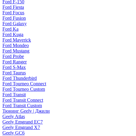
Ford F-150
Ford Fiesta
Ford Focus
Ford Fusion
Ford Galaxy
Ford Ka
Ford Kuga
Ford Maverick
Ford Mondeo
Ford Mustang
Ford Probe
Ford Ranger
Ford S-Max
Ford Taurus
Ford Thunderbird
Ford Tourneo Connect
Ford Tourneo Custom
Ford Transit
Ford Transit Connect
Ford Transit Custom
Тюнинг Geely | Джили
Geely Atlas
Geely Emgrand EC7
Geely Emgrand X7
Geely GC6