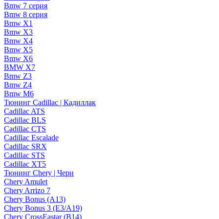
Bmw 7 серия
Bmw 8 серия
Bmw X1
Bmw X3
Bmw X4
Bmw X5
Bmw X6
BMW X7
Bmw Z3
Bmw Z4
Bmw М6
Тюнинг Cadillac | Кадиллак
Cadillac ATS
Cadillac BLS
Cadillac CTS
Cadillac Escalade
Cadillac SRX
Cadillac STS
Cadillac XT5
Тюнинг Chery | Чери
Chery Amulet
Chery Arrizo 7
Chery Bonus (A13)
Chery Bonus 3 (E3/A19)
Chery CrossEastar (B14)