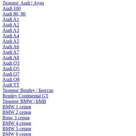
Тюнинг Audi | Ауди
Audi 100
Audi 80, 90
Audi A1
Audi A2
Audi A3
Audi A4
Audi A5
Audi A6
Audi A7
Audi A8
Audi Q3
Audi Q5
Audi Q7
Audi Q8
Audi TT
Тюнинг Bentley | Бентли
Bentley Continental GT
Тюнинг BMW | БМВ
BMW 1 серия
BMW 2 серия
Bmw 3 серия
BMW 4 серия
BMW 5 серия
BMW 6 серия