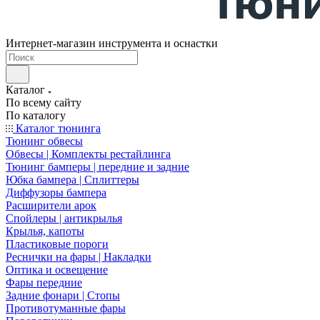
Интернет-магазин инструмента и оснастки
Каталог
По всему сайту
По каталогу
Каталог тюнинга
Тюнинг обвесы
Обвесы | Комплекты рестайлинга
Тюнинг бамперы | передние и задние
Юбка бампера | Сплиттеры
Диффузоры бампера
Расширители арок
Спойлеры | антикрылья
Крылья, капоты
Пластиковые пороги
Реснички на фары | Накладки
Оптика и освещение
Фары передние
Задние фонари | Стопы
Противотуманные фары