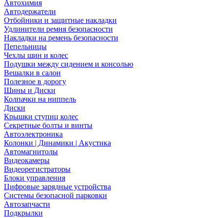
Автохимия
Автодержатели
Отбойники и защитные накладки
Удлинители ремня безопасности
Накладки на ремень безопасности
Пепельницы
Чехлы шин и колес
Подушки между сидением и консолью
Вешалки в салон
Полезное в дорогу
Шины и Диски
Колпачки на ниппель
Диски
Крышки ступиц колес
Секретные болты и винты
Автоэлектроника
Колонки | Динамики | Акустика
Автомагнитолы
Видеокамеры
Видеорегистраторы
Блоки управления
Цифровые зарядные устройства
Системы безопасной парковки
Автозапчасти
Подкрылки