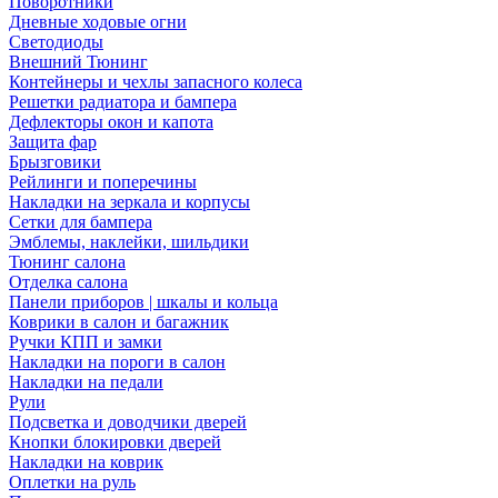
Поворотники
Дневные ходовые огни
Светодиоды
Внешний Тюнинг
Контейнеры и чехлы запасного колеса
Решетки радиатора и бампера
Дефлекторы окон и капота
Защита фар
Брызговики
Рейлинги и поперечины
Накладки на зеркала и корпусы
Сетки для бампера
Эмблемы, наклейки, шильдики
Тюнинг салона
Отделка салона
Панели приборов | шкалы и кольца
Коврики в салон и багажник
Ручки КПП и замки
Накладки на пороги в салон
Накладки на педали
Рули
Подсветка и доводчики дверей
Кнопки блокировки дверей
Накладки на коврик
Оплетки на руль