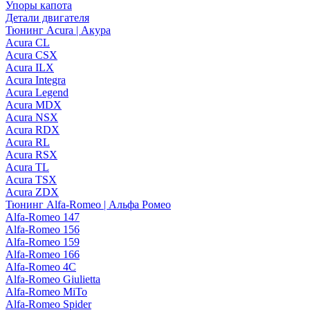
Упоры капота
Детали двигателя
Тюнинг Acura | Акура
Acura CL
Acura CSX
Acura ILX
Acura Integra
Acura Legend
Acura MDX
Acura NSX
Acura RDX
Acura RL
Acura RSX
Acura TL
Acura TSX
Acura ZDX
Тюнинг Alfa-Romeo | Альфа Ромео
Alfa-Romeo 147
Alfa-Romeo 156
Alfa-Romeo 159
Alfa-Romeo 166
Alfa-Romeo 4C
Alfa-Romeo Giulietta
Alfa-Romeo MiTo
Alfa-Romeo Spider