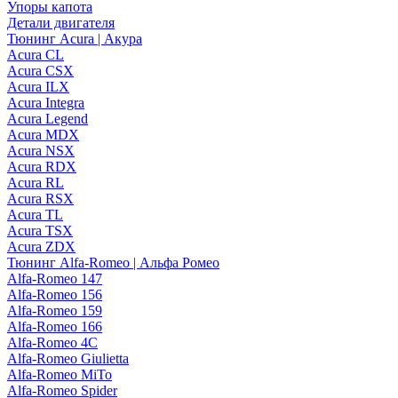
Упоры капота
Детали двигателя
Тюнинг Acura | Акура
Acura CL
Acura CSX
Acura ILX
Acura Integra
Acura Legend
Acura MDX
Acura NSX
Acura RDX
Acura RL
Acura RSX
Acura TL
Acura TSX
Acura ZDX
Тюнинг Alfa-Romeo | Альфа Ромео
Alfa-Romeo 147
Alfa-Romeo 156
Alfa-Romeo 159
Alfa-Romeo 166
Alfa-Romeo 4C
Alfa-Romeo Giulietta
Alfa-Romeo MiTo
Alfa-Romeo Spider