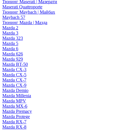
Тюнинг Maserati | Мазерати
Maserati Quattroporte
Тюнинг Maybach | Майбах
Maybach 57
Тюнинг Mazda | Мазда
Mazda 2
Mazda 3
Mazda 323
Mazda 5
Mazda 6
Mazda 626
Mazda 929
Mazda BT-50
Mazda CX-3
Mazda CX-5
Mazda CX-7
Mazda CX-9
Mazda Demio
Mazda Millenia
Mazda MPV
Mazda MX-6
Mazda Premacy
Mazda Protege
Mazda RX-7
Mazda RX-8