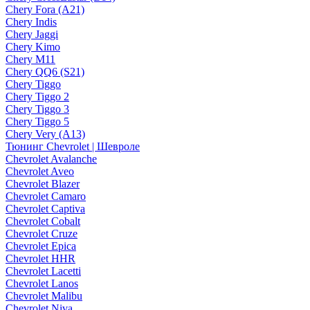
Chery Fora (A21)
Chery Indis
Chery Jaggi
Chery Kimo
Chery M11
Chery QQ6 (S21)
Chery Tiggo
Chery Tiggo 2
Chery Tiggo 3
Chery Tiggo 5
Chery Very (A13)
Тюнинг Chevrolet | Шевроле
Chevrolet Avalanche
Chevrolet Aveo
Chevrolet Blazer
Chevrolet Camaro
Chevrolet Captiva
Chevrolet Cobalt
Chevrolet Cruze
Chevrolet Epica
Chevrolet HHR
Chevrolet Lacetti
Chevrolet Lanos
Chevrolet Malibu
Chevrolet Niva