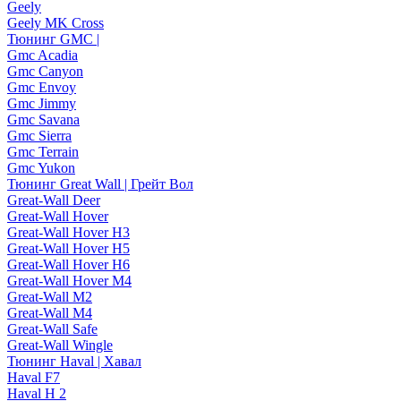
Geely
Geely MK Cross
Тюнинг GMC |
Gmc Acadia
Gmc Canyon
Gmc Envoy
Gmc Jimmy
Gmc Savana
Gmc Sierra
Gmc Terrain
Gmc Yukon
Тюнинг Great Wall | Грейт Вол
Great-Wall Deer
Great-Wall Hover
Great-Wall Hover H3
Great-Wall Hover H5
Great-Wall Hover H6
Great-Wall Hover M4
Great-Wall M2
Great-Wall M4
Great-Wall Safe
Great-Wall Wingle
Тюнинг Haval | Хавал
Haval F7
Haval H 2