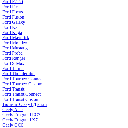
Ford F-150
Ford Fiesta
Ford Focus
Ford Fusion
Ford Galaxy
Ford Ka
Ford Kuga
Ford Maverick
Ford Mondeo
Ford Mustang
Ford Probe
Ford Ranger
Ford S-Max
Ford Taurus
Ford Thunderbird
Ford Tourneo Connect
Ford Tourneo Custom
Ford Transit
Ford Transit Connect
Ford Transit Custom
Тюнинг Geely | Джили
Geely Atlas
Geely Emgrand EC7
Geely Emgrand X7
Geely GC6