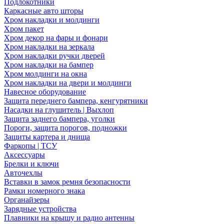
Подлокотники
Каркасные авто шторы
Хром накладки и молдинги
Хром пакет
Хром декор на фары и фонари
Хром накладки на зеркала
Хром накладки ручки дверей
Хром накладки на бампер
Хром молдинги на окна
Хром накладки на двери и молдинги
Навесное оборудование
Защита переднего бампера, кенгурятники
Насадки на глушитель | Выхлоп
Защита заднего бампера, уголки
Пороги, защита порогов, подножки
Защиты картера и днища
Фаркопы | ТСУ
Аксессуары
Брелки и ключи
Авточехлы
Вставки в замок ремня безопасности
Рамки номерного знака
Органайзеры
Зарядные устройства
Плавники на крышу и радио антенны