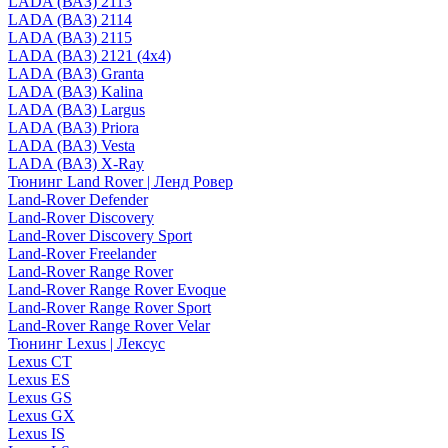
LADA (ВАЗ) 2113
LADA (ВАЗ) 2114
LADA (ВАЗ) 2115
LADA (ВАЗ) 2121 (4x4)
LADA (ВАЗ) Granta
LADA (ВАЗ) Kalina
LADA (ВАЗ) Largus
LADA (ВАЗ) Priora
LADA (ВАЗ) Vesta
LADA (ВАЗ) X-Ray
Тюнинг Land Rover | Ленд Ровер
Land-Rover Defender
Land-Rover Discovery
Land-Rover Discovery Sport
Land-Rover Freelander
Land-Rover Range Rover
Land-Rover Range Rover Evoque
Land-Rover Range Rover Sport
Land-Rover Range Rover Velar
Тюнинг Lexus | Лексус
Lexus CT
Lexus ES
Lexus GS
Lexus GX
Lexus IS