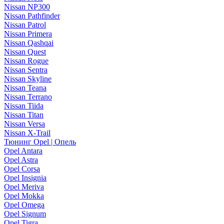
Nissan NP300
Nissan Pathfinder
Nissan Patrol
Nissan Primera
Nissan Qashqai
Nissan Quest
Nissan Rogue
Nissan Sentra
Nissan Skyline
Nissan Teana
Nissan Terrano
Nissan Tiida
Nissan Titan
Nissan Versa
Nissan X-Trail
Тюнинг Opel | Опель
Opel Antara
Opel Astra
Opel Corsa
Opel Insignia
Opel Meriva
Opel Mokka
Opel Omega
Opel Signum
Opel Tigra