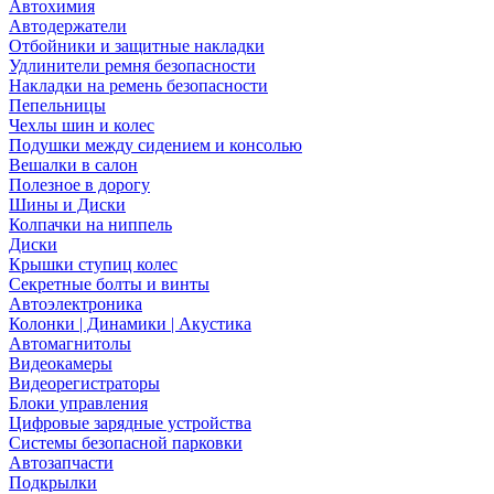
Автохимия
Автодержатели
Отбойники и защитные накладки
Удлинители ремня безопасности
Накладки на ремень безопасности
Пепельницы
Чехлы шин и колес
Подушки между сидением и консолью
Вешалки в салон
Полезное в дорогу
Шины и Диски
Колпачки на ниппель
Диски
Крышки ступиц колес
Секретные болты и винты
Автоэлектроника
Колонки | Динамики | Акустика
Автомагнитолы
Видеокамеры
Видеорегистраторы
Блоки управления
Цифровые зарядные устройства
Системы безопасной парковки
Автозапчасти
Подкрылки