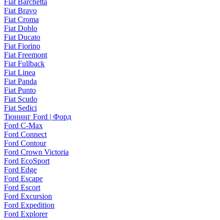
Fiat Barchetta
Fiat Bravo
Fiat Croma
Fiat Doblo
Fiat Ducato
Fiat Fiorino
Fiat Freemont
Fiat Fullback
Fiat Linea
Fiat Panda
Fiat Punto
Fiat Scudo
Fiat Sedici
Тюнинг Ford | Форд
Ford C-Max
Ford Connect
Ford Contour
Ford Crown Victoria
Ford EcoSport
Ford Edge
Ford Escape
Ford Escort
Ford Excursion
Ford Expedition
Ford Explorer