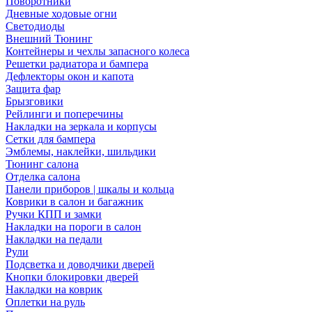
Поворотники
Дневные ходовые огни
Светодиоды
Внешний Тюнинг
Контейнеры и чехлы запасного колеса
Решетки радиатора и бампера
Дефлекторы окон и капота
Защита фар
Брызговики
Рейлинги и поперечины
Накладки на зеркала и корпусы
Сетки для бампера
Эмблемы, наклейки, шильдики
Тюнинг салона
Отделка салона
Панели приборов | шкалы и кольца
Коврики в салон и багажник
Ручки КПП и замки
Накладки на пороги в салон
Накладки на педали
Рули
Подсветка и доводчики дверей
Кнопки блокировки дверей
Накладки на коврик
Оплетки на руль