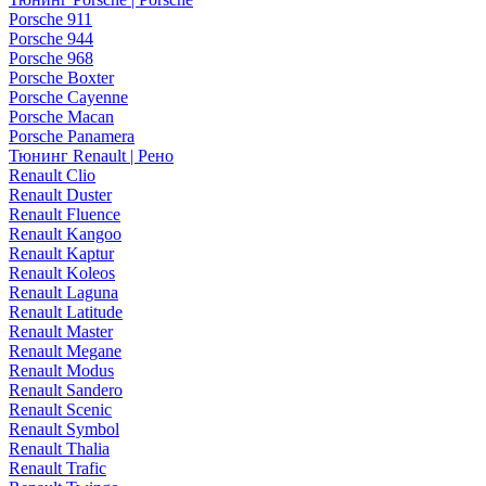
Porsche 911
Porsche 944
Porsche 968
Porsche Boxter
Porsche Cayenne
Porsche Macan
Porsche Panamera
Тюнинг Renault | Рено
Renault Clio
Renault Duster
Renault Fluence
Renault Kangoo
Renault Kaptur
Renault Koleos
Renault Laguna
Renault Latitude
Renault Master
Renault Megane
Renault Modus
Renault Sandero
Renault Scenic
Renault Symbol
Renault Thalia
Renault Trafic