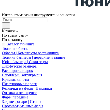
Интернет-магазин инструмента и оснастки
Каталог
По всему сайту
По каталогу
Каталог тюнинга
Тюнинг обвесы
Обвесы | Комплекты рестайлинга
Тюнинг бамперы | передние и задние
Юбка бампера | Сплиттеры
Диффузоры бампера
Расширители арок
Спойлеры | антикрылья
Крылья, капоты
Пластиковые пороги
Реснички на фары | Накладки
Оптика и освещение
Фары передние
Задние фонари | Стопы
Противотуманные фары