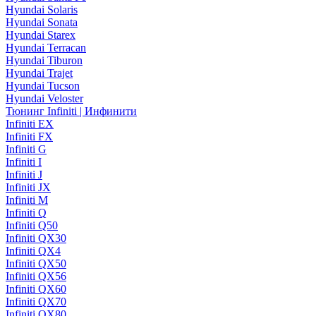
Hyundai Solaris
Hyundai Sonata
Hyundai Starex
Hyundai Terracan
Hyundai Tiburon
Hyundai Trajet
Hyundai Tucson
Hyundai Veloster
Тюнинг Infiniti | Инфинити
Infiniti EX
Infiniti FX
Infiniti G
Infiniti I
Infiniti J
Infiniti JX
Infiniti M
Infiniti Q
Infiniti Q50
Infiniti QX30
Infiniti QX4
Infiniti QX50
Infiniti QX56
Infiniti QX60
Infiniti QX70
Infiniti QX80