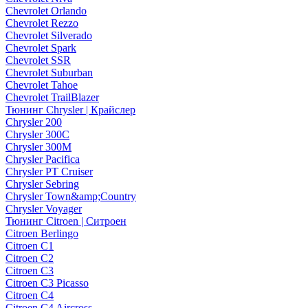
Chevrolet Orlando
Chevrolet Rezzo
Chevrolet Silverado
Chevrolet Spark
Chevrolet SSR
Chevrolet Suburban
Chevrolet Tahoe
Chevrolet TrailBlazer
Тюнинг Chrysler | Крайслер
Chrysler 200
Chrysler 300C
Chrysler 300M
Chrysler Pacifica
Chrysler PT Cruiser
Chrysler Sebring
Chrysler Town&amp;Country
Chrysler Voyager
Тюнинг Citroen | Ситроен
Citroen Berlingo
Citroen C1
Citroen C2
Citroen C3
Citroen C3 Picasso
Citroen C4
Citroen C4 Aircross