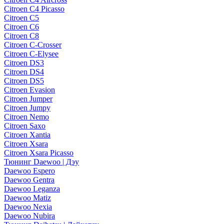
Citroen C4 Picasso
Citroen C5
Citroen C6
Citroen C8
Citroen C-Crosser
Citroen C-Elysee
Citroen DS3
Citroen DS4
Citroen DS5
Citroen Evasion
Citroen Jumper
Citroen Jumpy
Citroen Nemo
Citroen Saxo
Citroen Xantia
Citroen Xsara
Citroen Xsara Picasso
Тюнинг Daewoo | Дэу
Daewoo Espero
Daewoo Gentra
Daewoo Leganza
Daewoo Matiz
Daewoo Nexia
Daewoo Nubira