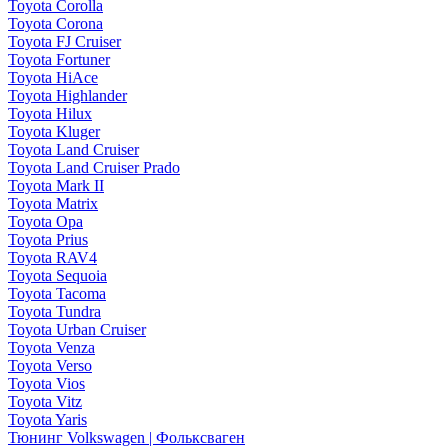
Toyota Corolla
Toyota Corona
Toyota FJ Cruiser
Toyota Fortuner
Toyota HiAce
Toyota Highlander
Toyota Hilux
Toyota Kluger
Toyota Land Cruiser
Toyota Land Cruiser Prado
Toyota Mark II
Toyota Matrix
Toyota Opa
Toyota Prius
Toyota RAV4
Toyota Sequoia
Toyota Tacoma
Toyota Tundra
Toyota Urban Cruiser
Toyota Venza
Toyota Verso
Toyota Vios
Toyota Vitz
Toyota Yaris
Тюнинг Volkswagen | Фольксваген