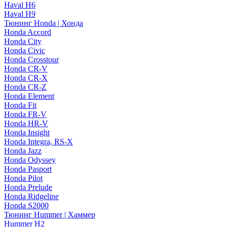
Haval H6
Haval H9
Тюнинг Honda | Хонда
Honda Accord
Honda City
Honda Civic
Honda Crosstour
Honda CR-V
Honda CR-X
Honda CR-Z
Honda Element
Honda Fit
Honda FR-V
Honda HR-V
Honda Insight
Honda Integra, RS-X
Honda Jazz
Honda Odyssey
Honda Pasport
Honda Pilot
Honda Prelude
Honda Ridgeline
Honda S2000
Тюнинг Hummer | Хаммер
Hummer H2