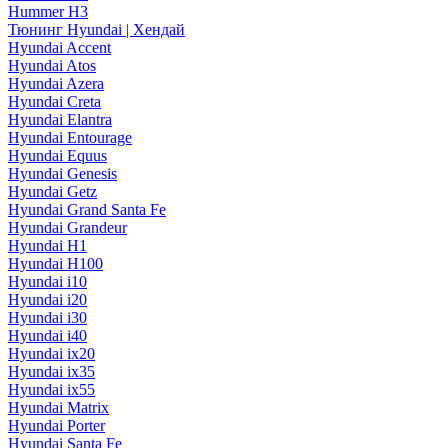
Hummer H3
Тюнинг Hyundai | Хендай
Hyundai Accent
Hyundai Atos
Hyundai Azera
Hyundai Creta
Hyundai Elantra
Hyundai Entourage
Hyundai Equus
Hyundai Genesis
Hyundai Getz
Hyundai Grand Santa Fe
Hyundai Grandeur
Hyundai H1
Hyundai H100
Hyundai i10
Hyundai i20
Hyundai i30
Hyundai i40
Hyundai ix20
Hyundai ix35
Hyundai ix55
Hyundai Matrix
Hyundai Porter
Hyundai Santa Fe