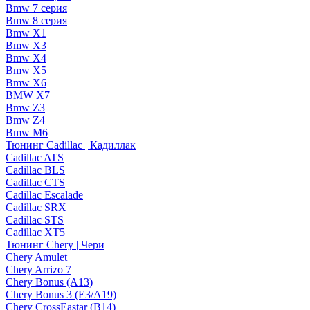
Bmw 7 серия
Bmw 8 серия
Bmw X1
Bmw X3
Bmw X4
Bmw X5
Bmw X6
BMW X7
Bmw Z3
Bmw Z4
Bmw М6
Тюнинг Cadillac | Кадиллак
Cadillac ATS
Cadillac BLS
Cadillac CTS
Cadillac Escalade
Cadillac SRX
Cadillac STS
Cadillac XT5
Тюнинг Chery | Чери
Chery Amulet
Chery Arrizo 7
Chery Bonus (A13)
Chery Bonus 3 (E3/A19)
Chery CrossEastar (B14)