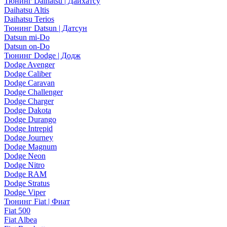
Тюнинг Daihatsu | Дайхатсу
Daihatsu Altis
Daihatsu Terios
Тюнинг Datsun | Датсун
Datsun mi-Do
Datsun on-Do
Тюнинг Dodge | Додж
Dodge Avenger
Dodge Caliber
Dodge Caravan
Dodge Challenger
Dodge Charger
Dodge Dakota
Dodge Durango
Dodge Intrepid
Dodge Journey
Dodge Magnum
Dodge Neon
Dodge Nitro
Dodge RAM
Dodge Stratus
Dodge Viper
Тюнинг Fiat | Фиат
Fiat 500
Fiat Albea