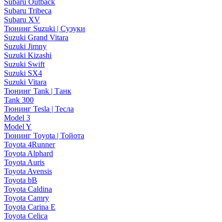
Subaru Outback
Subaru Tribeca
Subaru XV
Тюнинг Suzuki | Сузуки
Suzuki Grand Vitara
Suzuki Jimny
Suzuki Kizashi
Suzuki Swift
Suzuki SX4
Suzuki Vitara
Тюнинг Tank | Танк
Tank 300
Тюнинг Tesla | Тесла
Model 3
Model Y
Тюнинг Toyota | Тойота
Toyota 4Runner
Toyota Alphard
Toyota Auris
Toyota Avensis
Toyota bB
Toyota Caldina
Toyota Camry
Toyota Carina E
Toyota Celica