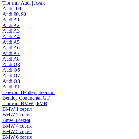
Тюнинг Audi | Ауди
Audi 100
Audi 80, 90
Audi A1
Audi A2
Audi A3
Audi A4
Audi A5
Audi A6
Audi A7
Audi A8
Audi Q3
Audi Q5
Audi Q7
Audi Q8
Audi TT
Тюнинг Bentley | Бентли
Bentley Continental GT
Тюнинг BMW | БМВ
BMW 1 серия
BMW 2 серия
Bmw 3 серия
BMW 4 серия
BMW 5 серия
BMW 6 серия