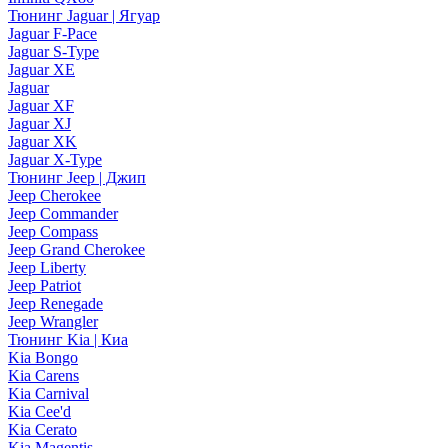
Тюнинг Jaguar | Ягуар
Jaguar F-Pace
Jaguar S-Type
Jaguar XE
Jaguar
Jaguar XF
Jaguar XJ
Jaguar XK
Jaguar X-Type
Тюнинг Jeep | Джип
Jeep Cherokee
Jeep Commander
Jeep Compass
Jeep Grand Cherokee
Jeep Liberty
Jeep Patriot
Jeep Renegade
Jeep Wrangler
Тюнинг Kia | Киа
Kia Bongo
Kia Carens
Kia Carnival
Kia Cee'd
Kia Cerato
Kia Magentis