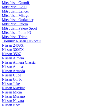
Mitsubishi Grandis
Mitsubishi L200
Mitsubishi Lancer
Mitsubishi Mirage
Mitsubishi Outlander
Mitsubishi Pajero
Mitsubishi Pajero Sport
Mitsubishi Pinin IO
Mitsubishi Triton
Тюнинг Nissan | Ниссан
Nissan 240SX
Nissan 300ZX
Nissan 350Z
Nissan Almera
Nissan Almera Classic
Nissan Altima
Nissan Armada
Nissan Cube
Nissan GT-R
Nissan Juke
Nissan Maxima
Nissan Micra
Nissan Murano
Nissan Navara
Nissan Note