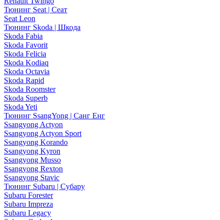
Renault Twingo
Тюнинг Seat | Сеат
Seat Leon
Тюнинг Skoda | Шкода
Skoda Fabia
Skoda Favorit
Skoda Felicia
Skoda Kodiaq
Skoda Octavia
Skoda Rapid
Skoda Roomster
Skoda Superb
Skoda Yeti
Тюнинг SsangYong | Санг Енг
Ssangyong Actyon
Ssangyong Actyon Sport
Ssangyong Korando
Ssangyong Kyron
Ssangyong Musso
Ssangyong Rexton
Ssangyong Stavic
Тюнинг Subaru | Субару
Subaru Forester
Subaru Impreza
Subaru Legacy