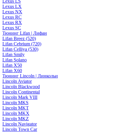
Lexus LS
Lexus LX
Lexus NX
Lexus RC
Lexus RX
Lexus SC
Тюнинг Lifan | Лифан
Lifan Breez (520)
Lifan Cebrium (720)
Lifan Celliya (530)
Lifan Smily
Lifan Solano
Lifan X50
Lifan X60
Тюнинг Lincoln | Линкольн
Lincoln Aviator
Lincoln Blackwood
Lincoln Continental
Lincoln Mark VIII
Lincoln MKS
Lincoln MKT
Lincoln MKX
Lincoln MKZ
Lincoln Navigator
Lincoln Town Car