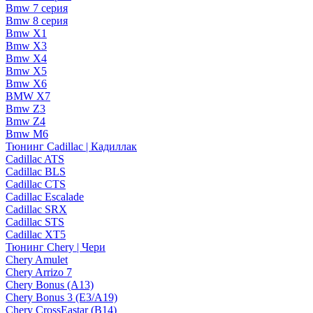
Bmw 7 серия
Bmw 8 серия
Bmw X1
Bmw X3
Bmw X4
Bmw X5
Bmw X6
BMW X7
Bmw Z3
Bmw Z4
Bmw М6
Тюнинг Cadillac | Кадиллак
Cadillac ATS
Cadillac BLS
Cadillac CTS
Cadillac Escalade
Cadillac SRX
Cadillac STS
Cadillac XT5
Тюнинг Chery | Чери
Chery Amulet
Chery Arrizo 7
Chery Bonus (A13)
Chery Bonus 3 (E3/A19)
Chery CrossEastar (B14)