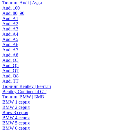
Тюнинг Audi | Ауди
Audi 100
Audi 80, 90
Audi A1
Audi A2
Audi A3
Audi A4
Audi A5
Audi A6
Audi A7
Audi A8
Audi Q3
Audi Q5
Audi Q7
Audi Q8
Audi TT
Тюнинг Bentley | Бентли
Bentley Continental GT
Тюнинг BMW | БМВ
BMW 1 серия
BMW 2 серия
Bmw 3 серия
BMW 4 серия
BMW 5 серия
BMW 6 серия