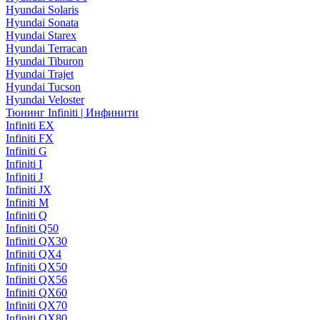
Hyundai Solaris
Hyundai Sonata
Hyundai Starex
Hyundai Terracan
Hyundai Tiburon
Hyundai Trajet
Hyundai Tucson
Hyundai Veloster
Тюнинг Infiniti | Инфинити
Infiniti EX
Infiniti FX
Infiniti G
Infiniti I
Infiniti J
Infiniti JX
Infiniti M
Infiniti Q
Infiniti Q50
Infiniti QX30
Infiniti QX4
Infiniti QX50
Infiniti QX56
Infiniti QX60
Infiniti QX70
Infiniti QX80