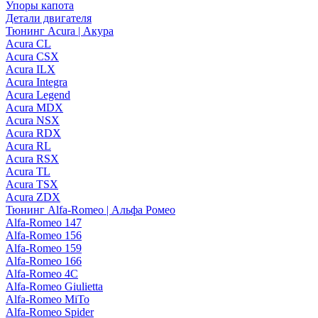
Упоры капота
Детали двигателя
Тюнинг Acura | Акура
Acura CL
Acura CSX
Acura ILX
Acura Integra
Acura Legend
Acura MDX
Acura NSX
Acura RDX
Acura RL
Acura RSX
Acura TL
Acura TSX
Acura ZDX
Тюнинг Alfa-Romeo | Альфа Ромео
Alfa-Romeo 147
Alfa-Romeo 156
Alfa-Romeo 159
Alfa-Romeo 166
Alfa-Romeo 4C
Alfa-Romeo Giulietta
Alfa-Romeo MiTo
Alfa-Romeo Spider