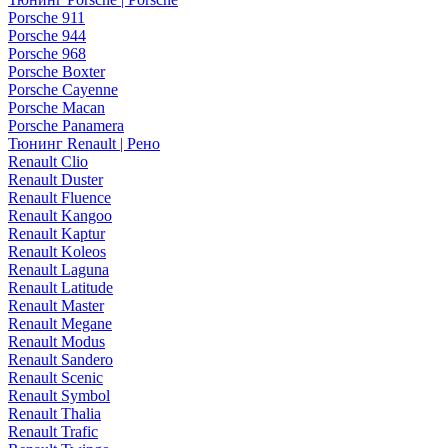
Porsche 911
Porsche 944
Porsche 968
Porsche Boxter
Porsche Cayenne
Porsche Macan
Porsche Panamera
Тюнинг Renault | Рено
Renault Clio
Renault Duster
Renault Fluence
Renault Kangoo
Renault Kaptur
Renault Koleos
Renault Laguna
Renault Latitude
Renault Master
Renault Megane
Renault Modus
Renault Sandero
Renault Scenic
Renault Symbol
Renault Thalia
Renault Trafic