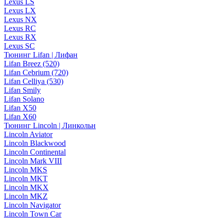
Lexus LS
Lexus LX
Lexus NX
Lexus RC
Lexus RX
Lexus SC
Тюнинг Lifan | Лифан
Lifan Breez (520)
Lifan Cebrium (720)
Lifan Celliya (530)
Lifan Smily
Lifan Solano
Lifan X50
Lifan X60
Тюнинг Lincoln | Линкольн
Lincoln Aviator
Lincoln Blackwood
Lincoln Continental
Lincoln Mark VIII
Lincoln MKS
Lincoln MKT
Lincoln MKX
Lincoln MKZ
Lincoln Navigator
Lincoln Town Car