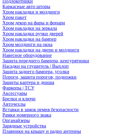
Подлокотники
Каркасные авто шторы
Хром накладки и молдинги
Хром пакет
Хром декор на фары и фонари
Хром накладки на зеркала
Хром накладки ручки дверей
Хром накладки на бампер
Хром молдинги на окна
Хром накладки на двери и молдинги
Навесное оборудование
Защита переднего бампера, кенгурятники
Насадки на глушитель | Выхлоп
Защита заднего бампера, уголки
Пороги, защита порогов, подножки
Защиты картера и днища
Фаркопы | ТСУ
Аксессуары
Брелки и ключи
Авточехлы
Вставки в замок ремня безопасности
Рамки номерного знака
Органайзеры
Зарядные устройства
Плавники на крышу и радио антенны