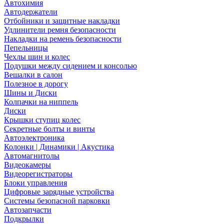
Автохимия
Автодержатели
Отбойники и защитные накладки
Удлинители ремня безопасности
Накладки на ремень безопасности
Пепельницы
Чехлы шин и колес
Подушки между сидением и консолью
Вешалки в салон
Полезное в дорогу
Шины и Диски
Колпачки на ниппель
Диски
Крышки ступиц колес
Секретные болты и винты
Автоэлектроника
Колонки | Динамики | Акустика
Автомагнитолы
Видеокамеры
Видеорегистраторы
Блоки управления
Цифровые зарядные устройства
Системы безопасной парковки
Автозапчасти
Подкрылки