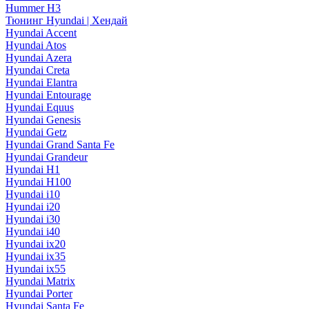
Hummer H3
Тюнинг Hyundai | Хендай
Hyundai Accent
Hyundai Atos
Hyundai Azera
Hyundai Creta
Hyundai Elantra
Hyundai Entourage
Hyundai Equus
Hyundai Genesis
Hyundai Getz
Hyundai Grand Santa Fe
Hyundai Grandeur
Hyundai H1
Hyundai H100
Hyundai i10
Hyundai i20
Hyundai i30
Hyundai i40
Hyundai ix20
Hyundai ix35
Hyundai ix55
Hyundai Matrix
Hyundai Porter
Hyundai Santa Fe