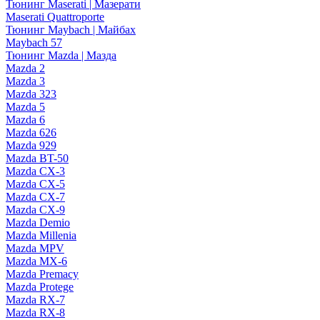
Тюнинг Maserati | Мазерати
Maserati Quattroporte
Тюнинг Maybach | Майбах
Maybach 57
Тюнинг Mazda | Мазда
Mazda 2
Mazda 3
Mazda 323
Mazda 5
Mazda 6
Mazda 626
Mazda 929
Mazda BT-50
Mazda CX-3
Mazda CX-5
Mazda CX-7
Mazda CX-9
Mazda Demio
Mazda Millenia
Mazda MPV
Mazda MX-6
Mazda Premacy
Mazda Protege
Mazda RX-7
Mazda RX-8