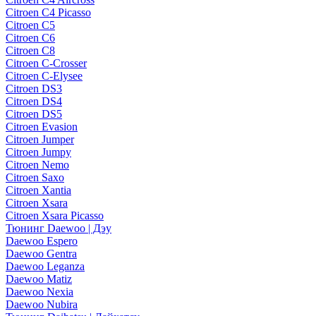
Citroen C4 Picasso
Citroen C5
Citroen C6
Citroen C8
Citroen C-Crosser
Citroen C-Elysee
Citroen DS3
Citroen DS4
Citroen DS5
Citroen Evasion
Citroen Jumper
Citroen Jumpy
Citroen Nemo
Citroen Saxo
Citroen Xantia
Citroen Xsara
Citroen Xsara Picasso
Тюнинг Daewoo | Дэу
Daewoo Espero
Daewoo Gentra
Daewoo Leganza
Daewoo Matiz
Daewoo Nexia
Daewoo Nubira