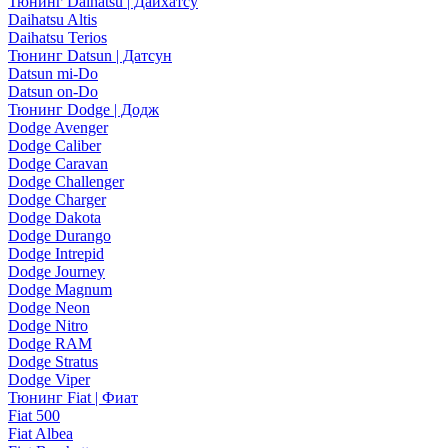
Тюнинг Daihatsu | Дайхатсу
Daihatsu Altis
Daihatsu Terios
Тюнинг Datsun | Датсун
Datsun mi-Do
Datsun on-Do
Тюнинг Dodge | Додж
Dodge Avenger
Dodge Caliber
Dodge Caravan
Dodge Challenger
Dodge Charger
Dodge Dakota
Dodge Durango
Dodge Intrepid
Dodge Journey
Dodge Magnum
Dodge Neon
Dodge Nitro
Dodge RAM
Dodge Stratus
Dodge Viper
Тюнинг Fiat | Фиат
Fiat 500
Fiat Albea