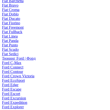
Fiat Barchetta
Fiat Bravo
Fiat Croma
Fiat Doblo
Fiat Ducato
Fiat Fiorino
Fiat Freemont
Fiat Fullback
Fiat Linea
Fiat Panda
Fiat Punto
Fiat Scudo
Fiat Sedici
Тюнинг Ford | Форд
Ford C-Max
Ford Connect
Ford Contour
Ford Crown Victoria
Ford EcoSport
Ford Edge
Ford Escape
Ford Escort
Ford Excursion
Ford Expedition
Ford Explorer