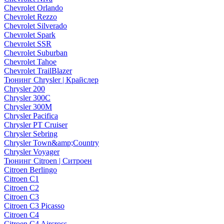
Chevrolet Orlando
Chevrolet Rezzo
Chevrolet Silverado
Chevrolet Spark
Chevrolet SSR
Chevrolet Suburban
Chevrolet Tahoe
Chevrolet TrailBlazer
Тюнинг Chrysler | Крайслер
Chrysler 200
Chrysler 300C
Chrysler 300M
Chrysler Pacifica
Chrysler PT Cruiser
Chrysler Sebring
Chrysler Town&amp;Country
Chrysler Voyager
Тюнинг Citroen | Ситроен
Citroen Berlingo
Citroen C1
Citroen C2
Citroen C3
Citroen C3 Picasso
Citroen C4
Citroen C4 Aircross