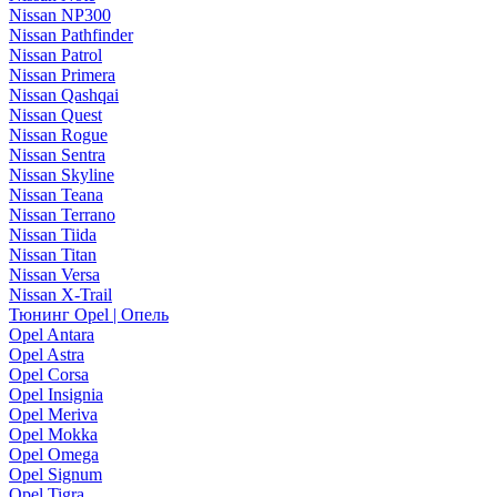
Nissan NP300
Nissan Pathfinder
Nissan Patrol
Nissan Primera
Nissan Qashqai
Nissan Quest
Nissan Rogue
Nissan Sentra
Nissan Skyline
Nissan Teana
Nissan Terrano
Nissan Tiida
Nissan Titan
Nissan Versa
Nissan X-Trail
Тюнинг Opel | Опель
Opel Antara
Opel Astra
Opel Corsa
Opel Insignia
Opel Meriva
Opel Mokka
Opel Omega
Opel Signum
Opel Tigra