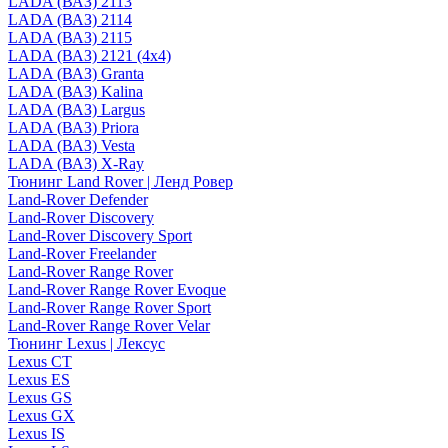
LADA (ВАЗ) 2113
LADA (ВАЗ) 2114
LADA (ВАЗ) 2115
LADA (ВАЗ) 2121 (4x4)
LADA (ВАЗ) Granta
LADA (ВАЗ) Kalina
LADA (ВАЗ) Largus
LADA (ВАЗ) Priora
LADA (ВАЗ) Vesta
LADA (ВАЗ) X-Ray
Тюнинг Land Rover | Ленд Ровер
Land-Rover Defender
Land-Rover Discovery
Land-Rover Discovery Sport
Land-Rover Freelander
Land-Rover Range Rover
Land-Rover Range Rover Evoque
Land-Rover Range Rover Sport
Land-Rover Range Rover Velar
Тюнинг Lexus | Лексус
Lexus CT
Lexus ES
Lexus GS
Lexus GX
Lexus IS