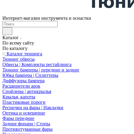
Интернет-магазин инструмента и оснастки
Каталог
По всему сайту
По каталогу
Каталог тюнинга
Тюнинг обвесы
Обвесы | Комплекты рестайлинга
Тюнинг бамперы | передние и задние
Юбка бампера | Сплиттеры
Диффузоры бампера
Расширители арок
Спойлеры | антикрылья
Крылья, капоты
Пластиковые пороги
Реснички на фары | Накладки
Оптика и освещение
Фары передние
Задние фонари | Стопы
Противотуманные фары