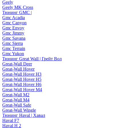
Geely
Geely MK Cross
Тюнинг GMC |
Gmc Acadia
Gmc Canyon
Gmc Envoy
Gmc Jimmy
Gmc Savana
Gmc Sierra
Gmc Terrain
Gmc Yukon
Тюнинг Great Wall | Грейт Вол
Great-Wall Deer
Great-Wall Hover
Great-Wall Hover H3
Great-Wall Hover H5
Great-Wall Hover H6
Great-Wall Hover M4
Great-Wall M2
Great-Wall M4
Great-Wall Safe
Great-Wall Wingle
Тюнинг Haval | Хавал
Haval F7
Haval H 2