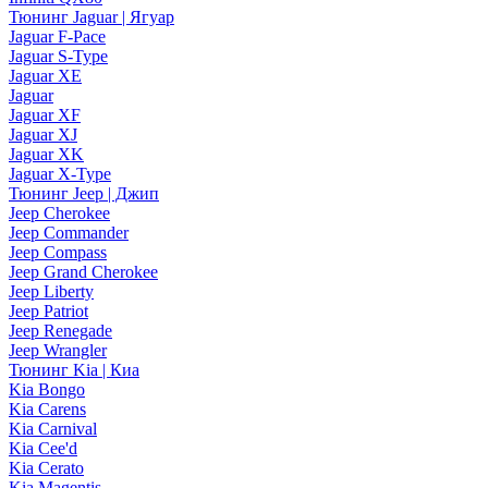
Тюнинг Jaguar | Ягуар
Jaguar F-Pace
Jaguar S-Type
Jaguar XE
Jaguar
Jaguar XF
Jaguar XJ
Jaguar XK
Jaguar X-Type
Тюнинг Jeep | Джип
Jeep Cherokee
Jeep Commander
Jeep Compass
Jeep Grand Cherokee
Jeep Liberty
Jeep Patriot
Jeep Renegade
Jeep Wrangler
Тюнинг Kia | Киа
Kia Bongo
Kia Carens
Kia Carnival
Kia Cee'd
Kia Cerato
Kia Magentis