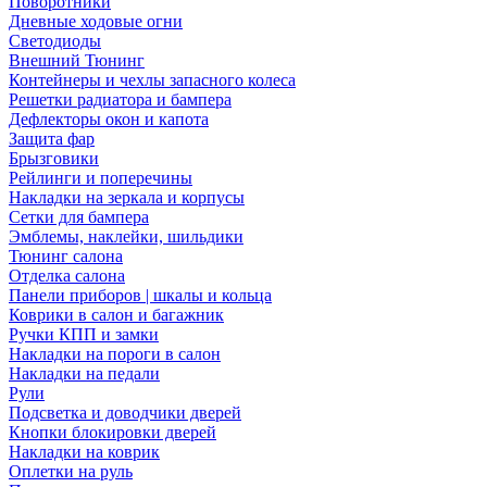
Поворотники
Дневные ходовые огни
Светодиоды
Внешний Тюнинг
Контейнеры и чехлы запасного колеса
Решетки радиатора и бампера
Дефлекторы окон и капота
Защита фар
Брызговики
Рейлинги и поперечины
Накладки на зеркала и корпусы
Сетки для бампера
Эмблемы, наклейки, шильдики
Тюнинг салона
Отделка салона
Панели приборов | шкалы и кольца
Коврики в салон и багажник
Ручки КПП и замки
Накладки на пороги в салон
Накладки на педали
Рули
Подсветка и доводчики дверей
Кнопки блокировки дверей
Накладки на коврик
Оплетки на руль