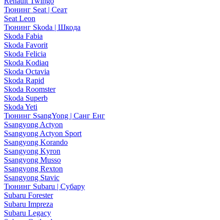
Renault Twingo
Тюнинг Seat | Сеат
Seat Leon
Тюнинг Skoda | Шкода
Skoda Fabia
Skoda Favorit
Skoda Felicia
Skoda Kodiaq
Skoda Octavia
Skoda Rapid
Skoda Roomster
Skoda Superb
Skoda Yeti
Тюнинг SsangYong | Санг Енг
Ssangyong Actyon
Ssangyong Actyon Sport
Ssangyong Korando
Ssangyong Kyron
Ssangyong Musso
Ssangyong Rexton
Ssangyong Stavic
Тюнинг Subaru | Субару
Subaru Forester
Subaru Impreza
Subaru Legacy