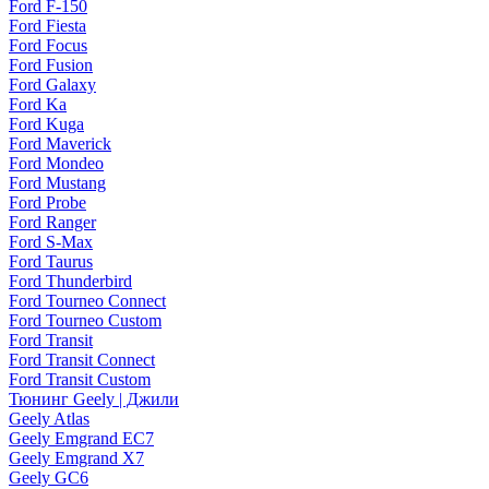
Ford F-150
Ford Fiesta
Ford Focus
Ford Fusion
Ford Galaxy
Ford Ka
Ford Kuga
Ford Maverick
Ford Mondeo
Ford Mustang
Ford Probe
Ford Ranger
Ford S-Max
Ford Taurus
Ford Thunderbird
Ford Tourneo Connect
Ford Tourneo Custom
Ford Transit
Ford Transit Connect
Ford Transit Custom
Тюнинг Geely | Джили
Geely Atlas
Geely Emgrand EC7
Geely Emgrand X7
Geely GC6