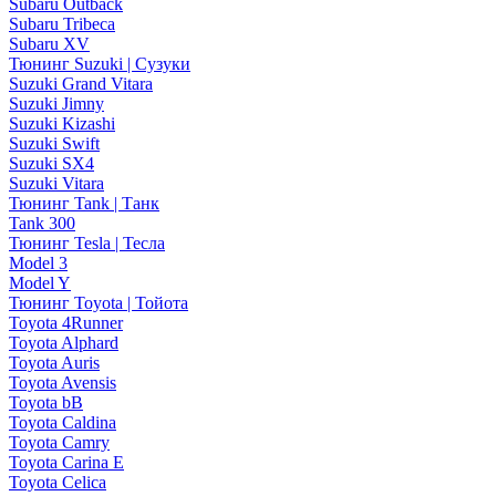
Subaru Outback
Subaru Tribeca
Subaru XV
Тюнинг Suzuki | Сузуки
Suzuki Grand Vitara
Suzuki Jimny
Suzuki Kizashi
Suzuki Swift
Suzuki SX4
Suzuki Vitara
Тюнинг Tank | Танк
Tank 300
Тюнинг Tesla | Тесла
Model 3
Model Y
Тюнинг Toyota | Тойота
Toyota 4Runner
Toyota Alphard
Toyota Auris
Toyota Avensis
Toyota bB
Toyota Caldina
Toyota Camry
Toyota Carina E
Toyota Celica