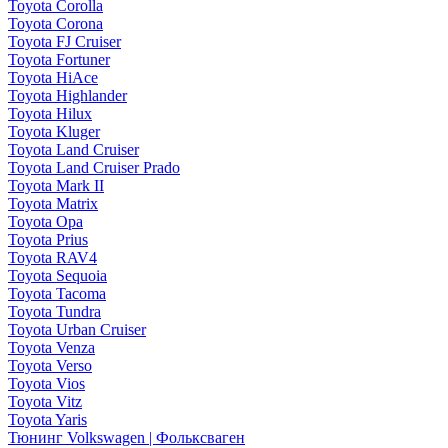
Toyota Corolla
Toyota Corona
Toyota FJ Cruiser
Toyota Fortuner
Toyota HiAce
Toyota Highlander
Toyota Hilux
Toyota Kluger
Toyota Land Cruiser
Toyota Land Cruiser Prado
Toyota Mark II
Toyota Matrix
Toyota Opa
Toyota Prius
Toyota RAV4
Toyota Sequoia
Toyota Tacoma
Toyota Tundra
Toyota Urban Cruiser
Toyota Venza
Toyota Verso
Toyota Vios
Toyota Vitz
Toyota Yaris
Тюнинг Volkswagen | Фольксваген