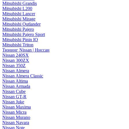
Mitsubishi Grandis
Mitsubishi L200
Mitsubishi Lancer
Mitsubishi Mirage
Mitsubishi Outlander
Mitsubishi Pajero
Mitsubishi Pajero Sport
Mitsubishi Pinin IO
Mitsubishi Triton
Тюнинг Nissan | Ниссан
Nissan 240SX
Nissan 300ZX
Nissan 350Z
Nissan Almera
Nissan Almera Classic
Nissan Altima
Nissan Armada
Nissan Cube
Nissan GT-R
Nissan Juke
Nissan Maxima
Nissan Micra
Nissan Murano
Nissan Navara
Nissan Note