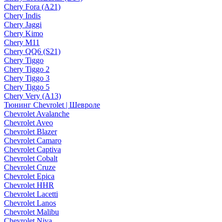
Chery Fora (A21)
Chery Indis
Chery Jaggi
Chery Kimo
Chery M11
Chery QQ6 (S21)
Chery Tiggo
Chery Tiggo 2
Chery Tiggo 3
Chery Tiggo 5
Chery Very (A13)
Тюнинг Chevrolet | Шевроле
Chevrolet Avalanche
Chevrolet Aveo
Chevrolet Blazer
Chevrolet Camaro
Chevrolet Captiva
Chevrolet Cobalt
Chevrolet Cruze
Chevrolet Epica
Chevrolet HHR
Chevrolet Lacetti
Chevrolet Lanos
Chevrolet Malibu
Chevrolet Niva