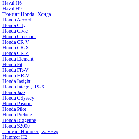
Haval H6
Haval H9
Тюнинг Honda | Хонда
Honda Accord
Honda City
Honda Civic
Honda Crosstour
Honda CR-V
Honda CR-X
Honda CR-Z
Honda Element
Honda Fit
Honda FR-V
Honda HR-V
Honda Insight
Honda Integra, RS-X
Honda Jazz
Honda Odyssey
Honda Pasport
Honda Pilot
Honda Prelude
Honda Ridgeline
Honda S2000
Тюнинг Hummer | Хаммер
Hummer H2