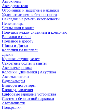
Автохимия
Автодержатели
Отбойники и защитные накладки
Удлинители ремня безопасности
Накладки на ремень безопасности
Пепельницы
Чехлы шин и колес
Подушки между сидением и консолью
Вешалки в салон
Полезное в дорогу
Шины и Диски
Колпачки на ниппель
Диски
Крышки ступиц колес
Секретные болты и винты
Автоэлектроника
Колонки | Динамики | Акустика
Автомагнитолы
Видеокамеры
Видеорегистраторы
Блоки управления
Цифровые зарядные устройства
Системы безопасной парковки
Автозапчасти
Подкрылки