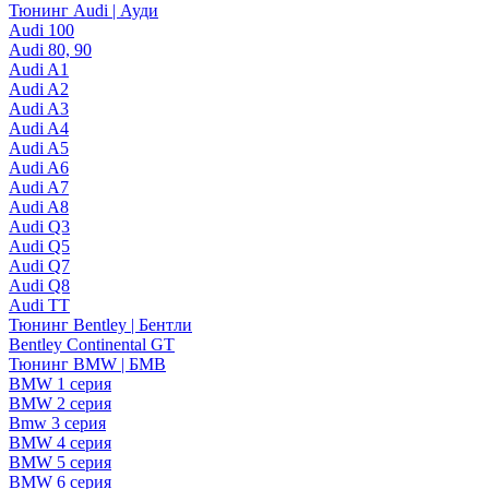
Тюнинг Audi | Ауди
Audi 100
Audi 80, 90
Audi A1
Audi A2
Audi A3
Audi A4
Audi A5
Audi A6
Audi A7
Audi A8
Audi Q3
Audi Q5
Audi Q7
Audi Q8
Audi TT
Тюнинг Bentley | Бентли
Bentley Continental GT
Тюнинг BMW | БМВ
BMW 1 серия
BMW 2 серия
Bmw 3 серия
BMW 4 серия
BMW 5 серия
BMW 6 серия