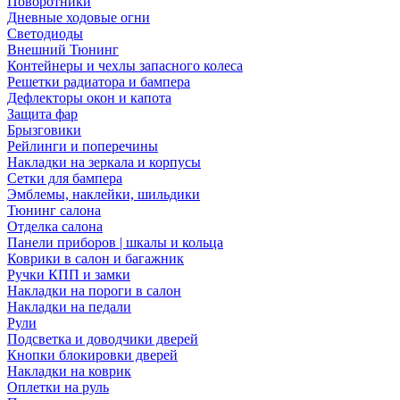
Поворотники
Дневные ходовые огни
Светодиоды
Внешний Тюнинг
Контейнеры и чехлы запасного колеса
Решетки радиатора и бампера
Дефлекторы окон и капота
Защита фар
Брызговики
Рейлинги и поперечины
Накладки на зеркала и корпусы
Сетки для бампера
Эмблемы, наклейки, шильдики
Тюнинг салона
Отделка салона
Панели приборов | шкалы и кольца
Коврики в салон и багажник
Ручки КПП и замки
Накладки на пороги в салон
Накладки на педали
Рули
Подсветка и доводчики дверей
Кнопки блокировки дверей
Накладки на коврик
Оплетки на руль