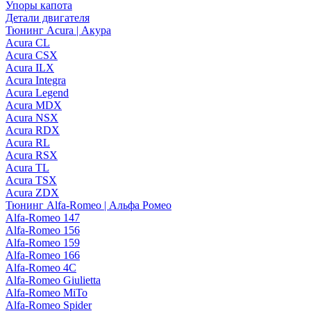
Упоры капота
Детали двигателя
Тюнинг Acura | Акура
Acura CL
Acura CSX
Acura ILX
Acura Integra
Acura Legend
Acura MDX
Acura NSX
Acura RDX
Acura RL
Acura RSX
Acura TL
Acura TSX
Acura ZDX
Тюнинг Alfa-Romeo | Альфа Ромео
Alfa-Romeo 147
Alfa-Romeo 156
Alfa-Romeo 159
Alfa-Romeo 166
Alfa-Romeo 4C
Alfa-Romeo Giulietta
Alfa-Romeo MiTo
Alfa-Romeo Spider