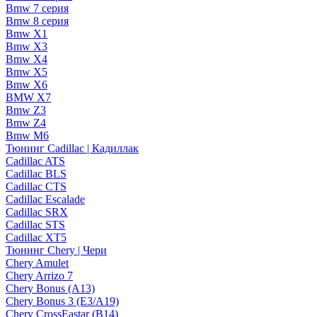
Bmw 7 серия
Bmw 8 серия
Bmw X1
Bmw X3
Bmw X4
Bmw X5
Bmw X6
BMW X7
Bmw Z3
Bmw Z4
Bmw М6
Тюнинг Cadillac | Кадиллак
Cadillac ATS
Cadillac BLS
Cadillac CTS
Cadillac Escalade
Cadillac SRX
Cadillac STS
Cadillac XT5
Тюнинг Chery | Чери
Chery Amulet
Chery Arrizo 7
Chery Bonus (A13)
Chery Bonus 3 (E3/A19)
Chery CrossEastar (B14)