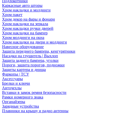
Подлокотники
Каркасные авто шторы
Хром накладки и молдинги
Хром пакет
Хром декор на фары и фонари
Хром накладки на зеркала
Хром накладки ручки дверей
Хром накладки на бампер
Хром молдинги на окна
Хром накладки на двери и молдинги
Навесное оборудование
Защита переднего бампера, кенгурятники
Насадки на глушитель | Выхлоп
Защита заднего бампера, уголки
Пороги, защита порогов, подножки
Защиты картера и днища
Фаркопы | ТСУ
Аксессуары
Брелки и ключи
Авточехлы
Вставки в замок ремня безопасности
Рамки номерного знака
Органайзеры
Зарядные устройства
Плавники на крышу и радио антенны