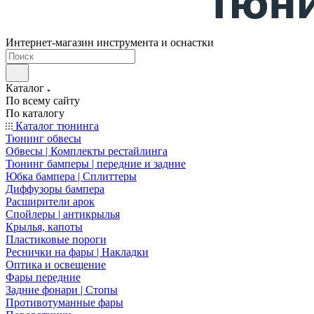
Интернет-магазин инструмента и оснастки
Каталог
По всему сайту
По каталогу
Каталог тюнинга
Тюнинг обвесы
Обвесы | Комплекты рестайлинга
Тюнинг бамперы | передние и задние
Юбка бампера | Сплиттеры
Диффузоры бампера
Расширители арок
Спойлеры | антикрылья
Крылья, капоты
Пластиковые пороги
Реснички на фары | Накладки
Оптика и освещение
Фары передние
Задние фонари | Стопы
Противотуманные фары