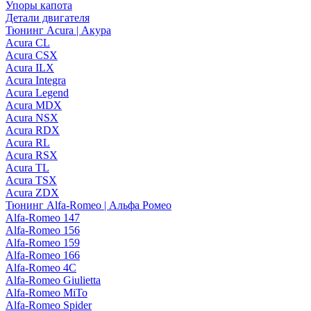
Упоры капота
Детали двигателя
Тюнинг Acura | Акура
Acura CL
Acura CSX
Acura ILX
Acura Integra
Acura Legend
Acura MDX
Acura NSX
Acura RDX
Acura RL
Acura RSX
Acura TL
Acura TSX
Acura ZDX
Тюнинг Alfa-Romeo | Альфа Ромео
Alfa-Romeo 147
Alfa-Romeo 156
Alfa-Romeo 159
Alfa-Romeo 166
Alfa-Romeo 4C
Alfa-Romeo Giulietta
Alfa-Romeo MiTo
Alfa-Romeo Spider