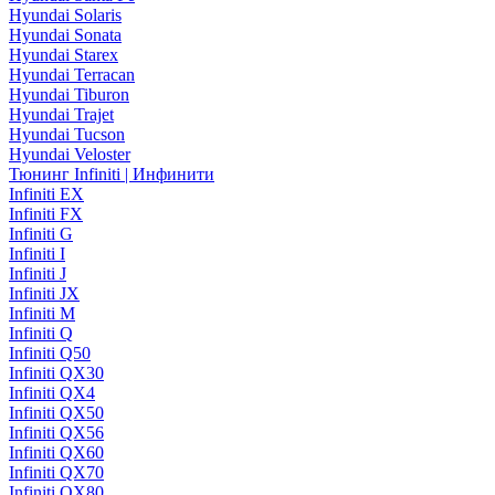
Hyundai Solaris
Hyundai Sonata
Hyundai Starex
Hyundai Terracan
Hyundai Tiburon
Hyundai Trajet
Hyundai Tucson
Hyundai Veloster
Тюнинг Infiniti | Инфинити
Infiniti EX
Infiniti FX
Infiniti G
Infiniti I
Infiniti J
Infiniti JX
Infiniti M
Infiniti Q
Infiniti Q50
Infiniti QX30
Infiniti QX4
Infiniti QX50
Infiniti QX56
Infiniti QX60
Infiniti QX70
Infiniti QX80