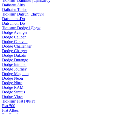
Тюнинг Daihatsu | Дайхатсу
Daihatsu Altis
Daihatsu Terios
Тюнинг Datsun | Датсун
Datsun mi-Do
Datsun on-Do
Тюнинг Dodge | Додж
Dodge Avenger
Dodge Caliber
Dodge Caravan
Dodge Challenger
Dodge Charger
Dodge Dakota
Dodge Durango
Dodge Intrepid
Dodge Journey
Dodge Magnum
Dodge Neon
Dodge Nitro
Dodge RAM
Dodge Stratus
Dodge Viper
Тюнинг Fiat | Фиат
Fiat 500
Fiat Albea