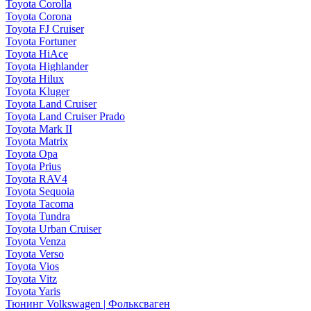
Toyota Corolla
Toyota Corona
Toyota FJ Cruiser
Toyota Fortuner
Toyota HiAce
Toyota Highlander
Toyota Hilux
Toyota Kluger
Toyota Land Cruiser
Toyota Land Cruiser Prado
Toyota Mark II
Toyota Matrix
Toyota Opa
Toyota Prius
Toyota RAV4
Toyota Sequoia
Toyota Tacoma
Toyota Tundra
Toyota Urban Cruiser
Toyota Venza
Toyota Verso
Toyota Vios
Toyota Vitz
Toyota Yaris
Тюнинг Volkswagen | Фольксваген