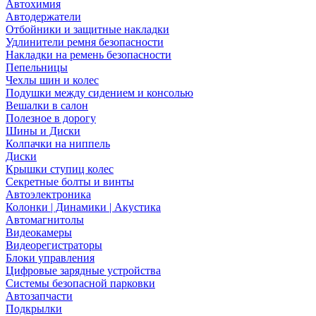
Автохимия
Автодержатели
Отбойники и защитные накладки
Удлинители ремня безопасности
Накладки на ремень безопасности
Пепельницы
Чехлы шин и колес
Подушки между сидением и консолью
Вешалки в салон
Полезное в дорогу
Шины и Диски
Колпачки на ниппель
Диски
Крышки ступиц колес
Секретные болты и винты
Автоэлектроника
Колонки | Динамики | Акустика
Автомагнитолы
Видеокамеры
Видеорегистраторы
Блоки управления
Цифровые зарядные устройства
Системы безопасной парковки
Автозапчасти
Подкрылки