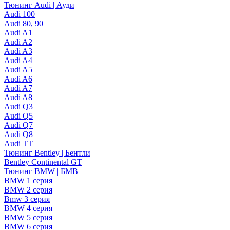
Тюнинг Audi | Ауди
Audi 100
Audi 80, 90
Audi A1
Audi A2
Audi A3
Audi A4
Audi A5
Audi A6
Audi A7
Audi A8
Audi Q3
Audi Q5
Audi Q7
Audi Q8
Audi TT
Тюнинг Bentley | Бентли
Bentley Continental GT
Тюнинг BMW | БМВ
BMW 1 серия
BMW 2 серия
Bmw 3 серия
BMW 4 серия
BMW 5 серия
BMW 6 серия