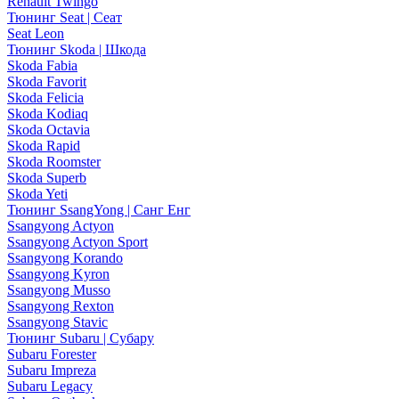
Renault Twingo
Тюнинг Seat | Сеат
Seat Leon
Тюнинг Skoda | Шкода
Skoda Fabia
Skoda Favorit
Skoda Felicia
Skoda Kodiaq
Skoda Octavia
Skoda Rapid
Skoda Roomster
Skoda Superb
Skoda Yeti
Тюнинг SsangYong | Санг Енг
Ssangyong Actyon
Ssangyong Actyon Sport
Ssangyong Korando
Ssangyong Kyron
Ssangyong Musso
Ssangyong Rexton
Ssangyong Stavic
Тюнинг Subaru | Субару
Subaru Forester
Subaru Impreza
Subaru Legacy