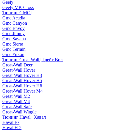
Geely
Geely MK Cross
Тюнинг GMC |
Gmc Acadia
Gmc Canyon
Gmc Envoy
Gmc Jimmy
Gmc Savana
Gmc Sierra
Gmc Terrain
Gmc Yukon
Тюнинг Great Wall | Грейт Вол
Great-Wall Deer
Great-Wall Hover
Great-Wall Hover H3
Great-Wall Hover H5
Great-Wall Hover H6
Great-Wall Hover M4
Great-Wall M2
Great-Wall M4
Great-Wall Safe
Great-Wall Wingle
Тюнинг Haval | Хавал
Haval F7
Haval H 2