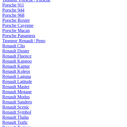
Porsche 911
Porsche 944
Porsche 968
Porsche Boxter
Porsche Cayenne
Porsche Macan
Porsche Panamera
Тюнинг Renault | Рено
Renault Clio
Renault Duster
Renault Fluence
Renault Kangoo
Renault Kaptur
Renault Koleos
Renault Laguna
Renault Latitude
Renault Master
Renault Megane
Renault Modus
Renault Sandero
Renault Scenic
Renault Symbol
Renault Thalia
Renault Trafic