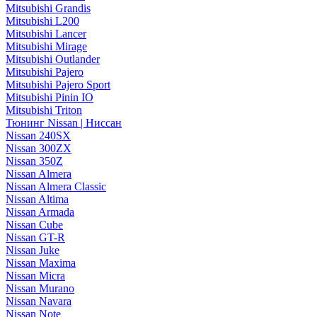
Mitsubishi Grandis
Mitsubishi L200
Mitsubishi Lancer
Mitsubishi Mirage
Mitsubishi Outlander
Mitsubishi Pajero
Mitsubishi Pajero Sport
Mitsubishi Pinin IO
Mitsubishi Triton
Тюнинг Nissan | Ниссан
Nissan 240SX
Nissan 300ZX
Nissan 350Z
Nissan Almera
Nissan Almera Classic
Nissan Altima
Nissan Armada
Nissan Cube
Nissan GT-R
Nissan Juke
Nissan Maxima
Nissan Micra
Nissan Murano
Nissan Navara
Nissan Note