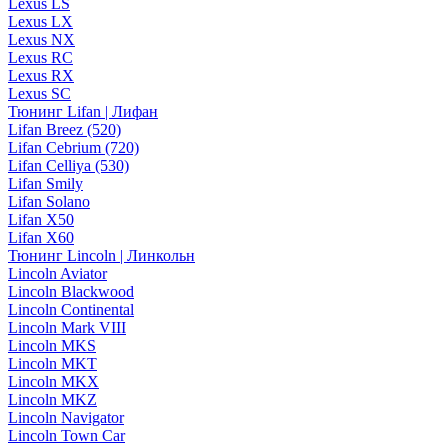
Lexus LS
Lexus LX
Lexus NX
Lexus RC
Lexus RX
Lexus SC
Тюнинг Lifan | Лифан
Lifan Breez (520)
Lifan Cebrium (720)
Lifan Celliya (530)
Lifan Smily
Lifan Solano
Lifan X50
Lifan X60
Тюнинг Lincoln | Линкольн
Lincoln Aviator
Lincoln Blackwood
Lincoln Continental
Lincoln Mark VIII
Lincoln MKS
Lincoln MKT
Lincoln MKX
Lincoln MKZ
Lincoln Navigator
Lincoln Town Car