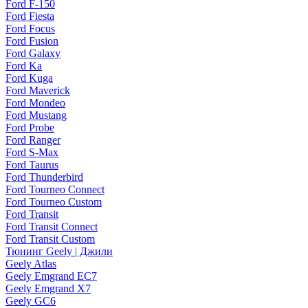
Ford F-150
Ford Fiesta
Ford Focus
Ford Fusion
Ford Galaxy
Ford Ka
Ford Kuga
Ford Maverick
Ford Mondeo
Ford Mustang
Ford Probe
Ford Ranger
Ford S-Max
Ford Taurus
Ford Thunderbird
Ford Tourneo Connect
Ford Tourneo Custom
Ford Transit
Ford Transit Connect
Ford Transit Custom
Тюнинг Geely | Джили
Geely Atlas
Geely Emgrand EC7
Geely Emgrand X7
Geely GC6