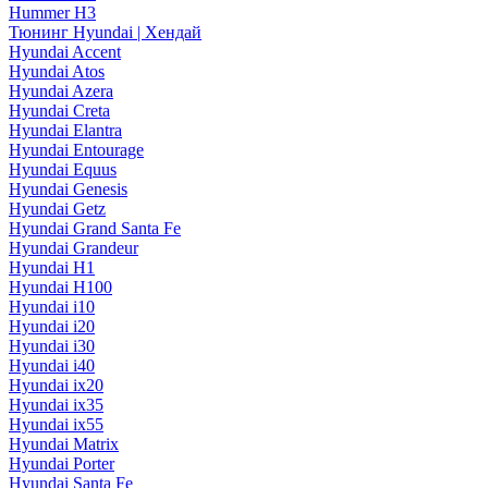
Hummer H3
Тюнинг Hyundai | Хендай
Hyundai Accent
Hyundai Atos
Hyundai Azera
Hyundai Creta
Hyundai Elantra
Hyundai Entourage
Hyundai Equus
Hyundai Genesis
Hyundai Getz
Hyundai Grand Santa Fe
Hyundai Grandeur
Hyundai H1
Hyundai H100
Hyundai i10
Hyundai i20
Hyundai i30
Hyundai i40
Hyundai ix20
Hyundai ix35
Hyundai ix55
Hyundai Matrix
Hyundai Porter
Hyundai Santa Fe