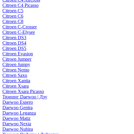
Citroen C4 Picasso
Citroen C5
Citroen C6
Citroen C8
Citroen C-Crosser
Citroen C-Elysee
Citroen DS3
Citroen DS4
Citroen DS5
Citroen Evasion
Citroen Jumper
Citroen Jumpy
Citroen Nemo
Citroen Saxo
Citroen Xantia
Citroen Xsara
Citroen Xsara Picasso
Тюнинг Daewoo | Дэу
Daewoo Espero
Daewoo Gentra
Daewoo Leganza
Daewoo Matiz
Daewoo Nexia
Daewoo Nubira