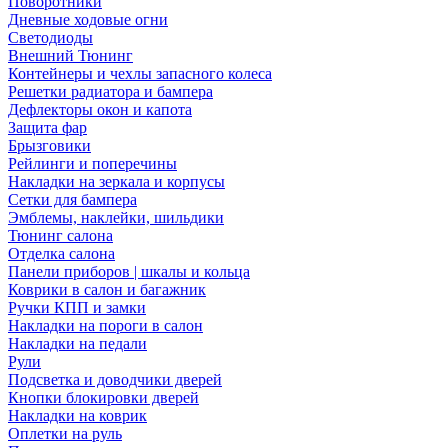
Поворотники
Дневные ходовые огни
Светодиоды
Внешний Тюнинг
Контейнеры и чехлы запасного колеса
Решетки радиатора и бампера
Дефлекторы окон и капота
Защита фар
Брызговики
Рейлинги и поперечины
Накладки на зеркала и корпусы
Сетки для бампера
Эмблемы, наклейки, шильдики
Тюнинг салона
Отделка салона
Панели приборов | шкалы и кольца
Коврики в салон и багажник
Ручки КПП и замки
Накладки на пороги в салон
Накладки на педали
Рули
Подсветка и доводчики дверей
Кнопки блокировки дверей
Накладки на коврик
Оплетки на руль