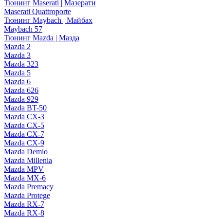
Тюнинг Maserati | Мазерати
Maserati Quattroporte
Тюнинг Maybach | Майбах
Maybach 57
Тюнинг Mazda | Мазда
Mazda 2
Mazda 3
Mazda 323
Mazda 5
Mazda 6
Mazda 626
Mazda 929
Mazda BT-50
Mazda CX-3
Mazda CX-5
Mazda CX-7
Mazda CX-9
Mazda Demio
Mazda Millenia
Mazda MPV
Mazda MX-6
Mazda Premacy
Mazda Protege
Mazda RX-7
Mazda RX-8