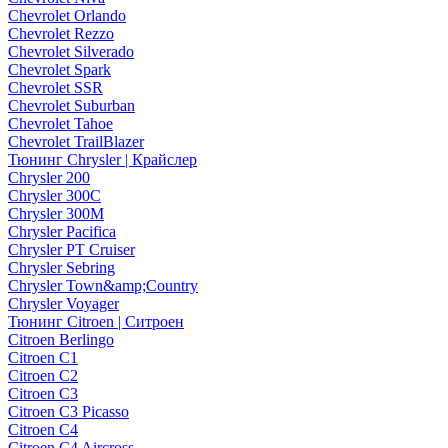
Chevrolet Orlando
Chevrolet Rezzo
Chevrolet Silverado
Chevrolet Spark
Chevrolet SSR
Chevrolet Suburban
Chevrolet Tahoe
Chevrolet TrailBlazer
Тюнинг Chrysler | Крайслер
Chrysler 200
Chrysler 300C
Chrysler 300M
Chrysler Pacifica
Chrysler PT Cruiser
Chrysler Sebring
Chrysler Town&amp;Country
Chrysler Voyager
Тюнинг Citroen | Ситроен
Citroen Berlingo
Citroen C1
Citroen C2
Citroen C3
Citroen C3 Picasso
Citroen C4
Citroen C4 Aircross