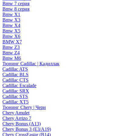
Bmw 7 серия
Bmw 8 серия
Bmw X1
Bmw X3
Bmw X4
Bmw X5
Bmw X6
BMW X7
Bmw Z3
Bmw Z4
Bmw М6
Тюнинг Cadillac | Кадиллак
Cadillac ATS
Cadillac BLS
Cadillac CTS
Cadillac Escalade
Cadillac SRX
Cadillac STS
Cadillac XT5
Тюнинг Chery | Чери
Chery Amulet
Chery Arrizo 7
Chery Bonus (A13)
Chery Bonus 3 (E3/A19)
Chery CrossEastar (B14)