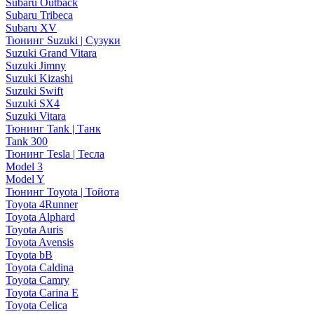
Subaru Outback
Subaru Tribeca
Subaru XV
Тюнинг Suzuki | Сузуки
Suzuki Grand Vitara
Suzuki Jimny
Suzuki Kizashi
Suzuki Swift
Suzuki SX4
Suzuki Vitara
Тюнинг Tank | Танк
Tank 300
Тюнинг Tesla | Тесла
Model 3
Model Y
Тюнинг Toyota | Тойота
Toyota 4Runner
Toyota Alphard
Toyota Auris
Toyota Avensis
Toyota bB
Toyota Caldina
Toyota Camry
Toyota Carina E
Toyota Celica