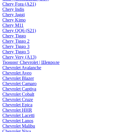
Chery Fora (A21)
Chery Indis
Chery Jaggi
Chery Kimo
Chery M11
Chery QQ6 (S21)
Chery Tiggo
Chery Tiggo 2
Chery Tiggo 3
Chery Tiggo 5
Chery Very (A13)
Тюнинг Chevrolet | Шевроле
Chevrolet Avalanche
Chevrolet Aveo
Chevrolet Blazer
Chevrolet Camaro
Chevrolet Captiva
Chevrolet Cobalt
Chevrolet Cruze
Chevrolet Epica
Chevrolet HHR
Chevrolet Lacetti
Chevrolet Lanos
Chevrolet Malibu
Chevrolet Niva