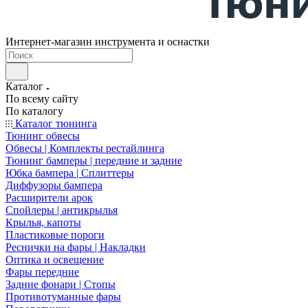
Интернет-магазин инструмента и оснастки
Каталог
По всему сайту
По каталогу
Каталог тюнинга
Тюнинг обвесы
Обвесы | Комплекты рестайлинга
Тюнинг бамперы | передние и задние
Юбка бампера | Сплиттеры
Диффузоры бампера
Расширители арок
Спойлеры | антикрылья
Крылья, капоты
Пластиковые пороги
Реснички на фары | Накладки
Оптика и освещение
Фары передние
Задние фонари | Стопы
Противотуманные фары