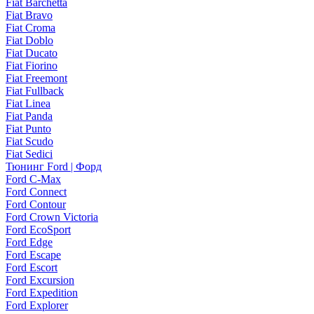
Fiat Barchetta
Fiat Bravo
Fiat Croma
Fiat Doblo
Fiat Ducato
Fiat Fiorino
Fiat Freemont
Fiat Fullback
Fiat Linea
Fiat Panda
Fiat Punto
Fiat Scudo
Fiat Sedici
Тюнинг Ford | Форд
Ford C-Max
Ford Connect
Ford Contour
Ford Crown Victoria
Ford EcoSport
Ford Edge
Ford Escape
Ford Escort
Ford Excursion
Ford Expedition
Ford Explorer