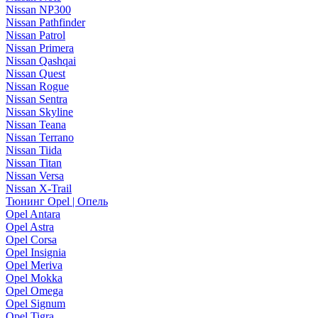
Nissan NP300
Nissan Pathfinder
Nissan Patrol
Nissan Primera
Nissan Qashqai
Nissan Quest
Nissan Rogue
Nissan Sentra
Nissan Skyline
Nissan Teana
Nissan Terrano
Nissan Tiida
Nissan Titan
Nissan Versa
Nissan X-Trail
Тюнинг Opel | Опель
Opel Antara
Opel Astra
Opel Corsa
Opel Insignia
Opel Meriva
Opel Mokka
Opel Omega
Opel Signum
Opel Tigra