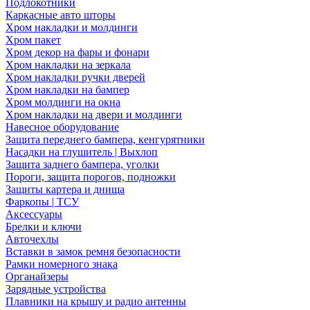
Подлокотники
Каркасные авто шторы
Хром накладки и молдинги
Хром пакет
Хром декор на фары и фонари
Хром накладки на зеркала
Хром накладки ручки дверей
Хром накладки на бампер
Хром молдинги на окна
Хром накладки на двери и молдинги
Навесное оборудование
Защита переднего бампера, кенгурятники
Насадки на глушитель | Выхлоп
Защита заднего бампера, уголки
Пороги, защита порогов, подножки
Защиты картера и днища
Фаркопы | ТСУ
Аксессуары
Брелки и ключи
Авточехлы
Вставки в замок ремня безопасности
Рамки номерного знака
Органайзеры
Зарядные устройства
Плавники на крышу и радио антенны