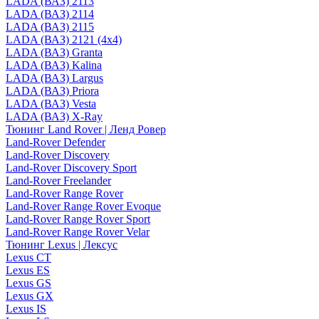
LADA (ВАЗ) 2113
LADA (ВАЗ) 2114
LADA (ВАЗ) 2115
LADA (ВАЗ) 2121 (4x4)
LADA (ВАЗ) Granta
LADA (ВАЗ) Kalina
LADA (ВАЗ) Largus
LADA (ВАЗ) Priora
LADA (ВАЗ) Vesta
LADA (ВАЗ) X-Ray
Тюнинг Land Rover | Ленд Ровер
Land-Rover Defender
Land-Rover Discovery
Land-Rover Discovery Sport
Land-Rover Freelander
Land-Rover Range Rover
Land-Rover Range Rover Evoque
Land-Rover Range Rover Sport
Land-Rover Range Rover Velar
Тюнинг Lexus | Лексус
Lexus CT
Lexus ES
Lexus GS
Lexus GX
Lexus IS