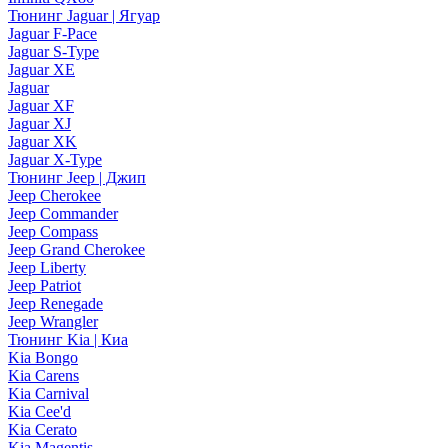
Тюнинг Jaguar | Ягуар
Jaguar F-Pace
Jaguar S-Type
Jaguar XE
Jaguar
Jaguar XF
Jaguar XJ
Jaguar XK
Jaguar X-Type
Тюнинг Jeep | Джип
Jeep Cherokee
Jeep Commander
Jeep Compass
Jeep Grand Cherokee
Jeep Liberty
Jeep Patriot
Jeep Renegade
Jeep Wrangler
Тюнинг Kia | Киа
Kia Bongo
Kia Carens
Kia Carnival
Kia Cee'd
Kia Cerato
Kia Magentis