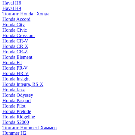
Haval H6
Haval H9
Тюнинг Honda | Хонда
Honda Accord
Honda City
Honda Civic
Honda Crosstour
Honda CR-V
Honda CR-X
Honda CR-Z
Honda Element
Honda Fit
Honda FR-V
Honda HR-V
Honda Insight
Honda Integra, RS-X
Honda Jazz
Honda Odyssey
Honda Pasport
Honda Pilot
Honda Prelude
Honda Ridgeline
Honda S2000
Тюнинг Hummer | Хаммер
Hummer H2