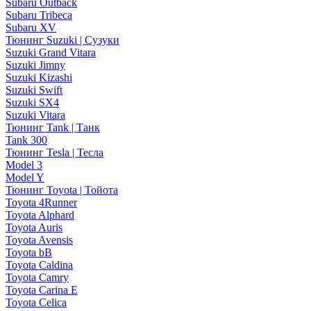
Subaru Outback
Subaru Tribeca
Subaru XV
Тюнинг Suzuki | Сузуки
Suzuki Grand Vitara
Suzuki Jimny
Suzuki Kizashi
Suzuki Swift
Suzuki SX4
Suzuki Vitara
Тюнинг Tank | Танк
Tank 300
Тюнинг Tesla | Тесла
Model 3
Model Y
Тюнинг Toyota | Тойота
Toyota 4Runner
Toyota Alphard
Toyota Auris
Toyota Avensis
Toyota bB
Toyota Caldina
Toyota Camry
Toyota Carina E
Toyota Celica