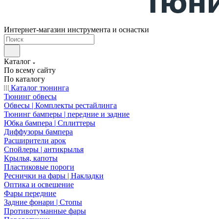
Интернет-магазин инструмента и оснастки
Каталог
По всему сайту
По каталогу
Каталог тюнинга
Тюнинг обвесы
Обвесы | Комплекты рестайлинга
Тюнинг бамперы | передние и задние
Юбка бампера | Сплиттеры
Диффузоры бампера
Расширители арок
Спойлеры | антикрылья
Крылья, капоты
Пластиковые пороги
Реснички на фары | Накладки
Оптика и освещение
Фары передние
Задние фонари | Стопы
Противотуманные фары