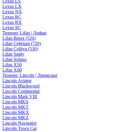
Lexus LS
Lexus LX
Lexus NX
Lexus RC
Lexus RX
Lexus SC
Тюнинг Lifan | Лифан
Lifan Breez (520)
Lifan Cebrium (720)
Lifan Celliya (530)
Lifan Smily
Lifan Solano
Lifan X50
Lifan X60
Тюнинг Lincoln | Линкольн
Lincoln Aviator
Lincoln Blackwood
Lincoln Continental
Lincoln Mark VIII
Lincoln MKS
Lincoln MKT
Lincoln MKX
Lincoln MKZ
Lincoln Navigator
Lincoln Town Car