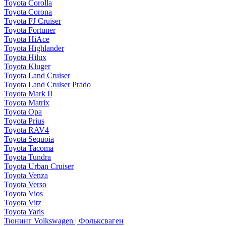
Toyota Corolla
Toyota Corona
Toyota FJ Cruiser
Toyota Fortuner
Toyota HiAce
Toyota Highlander
Toyota Hilux
Toyota Kluger
Toyota Land Cruiser
Toyota Land Cruiser Prado
Toyota Mark II
Toyota Matrix
Toyota Opa
Toyota Prius
Toyota RAV4
Toyota Sequoia
Toyota Tacoma
Toyota Tundra
Toyota Urban Cruiser
Toyota Venza
Toyota Verso
Toyota Vios
Toyota Vitz
Toyota Yaris
Тюнинг Volkswagen | Фольксваген