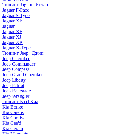
Тюнинг Jaguar | Ягуар
Jaguar F-Pace
Jaguar S-Type
Jaguar XE
Jaguar
Jaguar XF
Jaguar XJ
Jaguar XK
Jaguar X-Type
Тюнинг Jeep | Джип
Jeep Cherokee
Jeep Commander
Jeep Compass
Jeep Grand Cherokee
Jeep Liberty
Jeep Patriot
Jeep Renegade
Jeep Wrangler
Тюнинг Kia | Киа
Kia Bongo
Kia Carens
Kia Carnival
Kia Cee'd
Kia Cerato
Kia Magentis