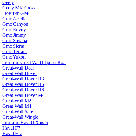
Geely
Geely MK Cross
Тюнинг GMC |
Gmc Acadia
Gmc Canyon
Gmc Envoy
Gmc Jimmy
Gmc Savana
Gmc Sierra
Gmc Terrain
Gmc Yukon
Тюнинг Great Wall | Грейт Вол
Great-Wall Deer
Great-Wall Hover
Great-Wall Hover H3
Great-Wall Hover H5
Great-Wall Hover H6
Great-Wall Hover M4
Great-Wall M2
Great-Wall M4
Great-Wall Safe
Great-Wall Wingle
Тюнинг Haval | Хавал
Haval F7
Haval H 2