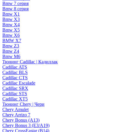
Bmw 7 серия
Bmw 8 серия
Bmw X1
Bmw X3
Bmw X4
Bmw X5
Bmw X6
BMW X7
Bmw Z3
Bmw Z4
Bmw М6
Тюнинг Cadillac | Кадиллак
Cadillac ATS
Cadillac BLS
Cadillac CTS
Cadillac Escalade
Cadillac SRX
Cadillac STS
Cadillac XT5
Тюнинг Chery | Чери
Chery Amulet
Chery Arrizo 7
Chery Bonus (A13)
Chery Bonus 3 (E3/A19)
Chery CrossEastar (B14)