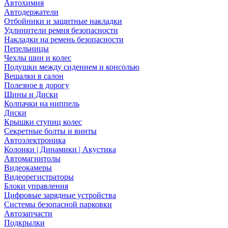
Автохимия
Автодержатели
Отбойники и защитные накладки
Удлинители ремня безопасности
Накладки на ремень безопасности
Пепельницы
Чехлы шин и колес
Подушки между сидением и консолью
Вешалки в салон
Полезное в дорогу
Шины и Диски
Колпачки на ниппель
Диски
Крышки ступиц колес
Секретные болты и винты
Автоэлектроника
Колонки | Динамики | Акустика
Автомагнитолы
Видеокамеры
Видеорегистраторы
Блоки управления
Цифровые зарядные устройства
Системы безопасной парковки
Автозапчасти
Подкрылки