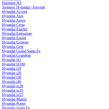
Hummer H3
Тюнинг Hyundai | Хендай
Hyundai Accent
Hyundai Atos
Hyundai Azera
Hyundai Creta
Hyundai Elantra
Hyundai Entourage
Hyundai Equus
Hyundai Genesis
Hyundai Getz
Hyundai Grand Santa Fe
Hyundai Grandeur
Hyundai H1
Hyundai H100
Hyundai i10
Hyundai i20
Hyundai i30
Hyundai i40
Hyundai ix20
Hyundai ix35
Hyundai ix55
Hyundai Matrix
Hyundai Porter
Hyundai Santa Fe