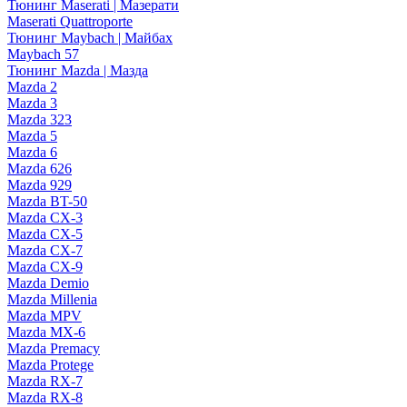
Тюнинг Maserati | Мазерати
Maserati Quattroporte
Тюнинг Maybach | Майбах
Maybach 57
Тюнинг Mazda | Мазда
Mazda 2
Mazda 3
Mazda 323
Mazda 5
Mazda 6
Mazda 626
Mazda 929
Mazda BT-50
Mazda CX-3
Mazda CX-5
Mazda CX-7
Mazda CX-9
Mazda Demio
Mazda Millenia
Mazda MPV
Mazda MX-6
Mazda Premacy
Mazda Protege
Mazda RX-7
Mazda RX-8