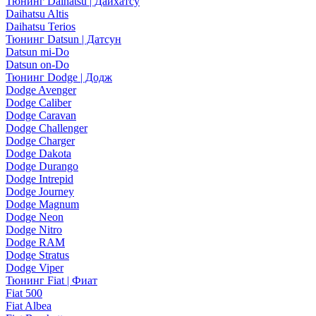
Тюнинг Daihatsu | Дайхатсу
Daihatsu Altis
Daihatsu Terios
Тюнинг Datsun | Датсун
Datsun mi-Do
Datsun on-Do
Тюнинг Dodge | Додж
Dodge Avenger
Dodge Caliber
Dodge Caravan
Dodge Challenger
Dodge Charger
Dodge Dakota
Dodge Durango
Dodge Intrepid
Dodge Journey
Dodge Magnum
Dodge Neon
Dodge Nitro
Dodge RAM
Dodge Stratus
Dodge Viper
Тюнинг Fiat | Фиат
Fiat 500
Fiat Albea