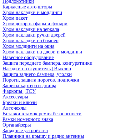
Подлокотники
Каркасные авто шторы
Хром накладки и молдинги
Хром пакет
Хром декор на фары и фонари
Хром накладки на зеркала
Хром накладки ручки дверей
Хром накладки на бампер
Хром молдинги на окна
Хром накладки на двери и молдинги
Навесное оборудование
Защита переднего бампера, кенгурятники
Насадки на глушитель | Выхлоп
Защита заднего бампера, уголки
Пороги, защита порогов, подножки
Защиты картера и днища
Фаркопы | ТСУ
Аксессуары
Брелки и ключи
Авточехлы
Вставки в замок ремня безопасности
Рамки номерного знака
Органайзеры
Зарядные устройства
Плавники на крышу и радио антенны