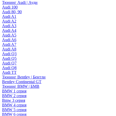
Тюнинг Audi | Ауди
Audi 100
Audi 80, 90
Audi A1
Audi A2
Audi A3
Audi A4
Audi A5
Audi A6
Audi A7
Audi A8
Audi Q3
Audi Q5
Audi Q7
Audi Q8
Audi TT
Тюнинг Bentley | Бентли
Bentley Continental GT
Тюнинг BMW | БМВ
BMW 1 серия
BMW 2 серия
Bmw 3 серия
BMW 4 серия
BMW 5 серия
BMW 6 серия