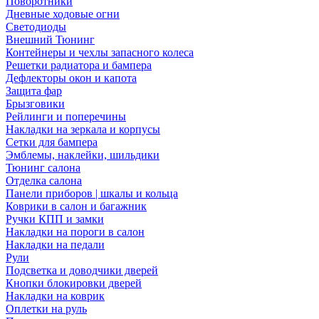
Поворотники
Дневные ходовые огни
Светодиоды
Внешний Тюнинг
Контейнеры и чехлы запасного колеса
Решетки радиатора и бампера
Дефлекторы окон и капота
Защита фар
Брызговики
Рейлинги и поперечины
Накладки на зеркала и корпусы
Сетки для бампера
Эмблемы, наклейки, шильдики
Тюнинг салона
Отделка салона
Панели приборов | шкалы и кольца
Коврики в салон и багажник
Ручки КПП и замки
Накладки на пороги в салон
Накладки на педали
Рули
Подсветка и доводчики дверей
Кнопки блокировки дверей
Накладки на коврик
Оплетки на руль