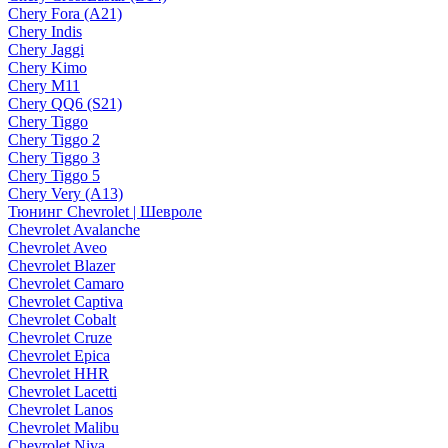
Chery Fora (A21)
Chery Indis
Chery Jaggi
Chery Kimo
Chery M11
Chery QQ6 (S21)
Chery Tiggo
Chery Tiggo 2
Chery Tiggo 3
Chery Tiggo 5
Chery Very (A13)
Тюнинг Chevrolet | Шевроле
Chevrolet Avalanche
Chevrolet Aveo
Chevrolet Blazer
Chevrolet Camaro
Chevrolet Captiva
Chevrolet Cobalt
Chevrolet Cruze
Chevrolet Epica
Chevrolet HHR
Chevrolet Lacetti
Chevrolet Lanos
Chevrolet Malibu
Chevrolet Niva