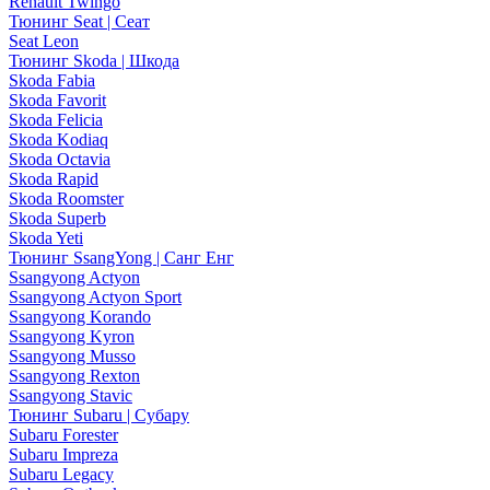
Renault Twingo
Тюнинг Seat | Сеат
Seat Leon
Тюнинг Skoda | Шкода
Skoda Fabia
Skoda Favorit
Skoda Felicia
Skoda Kodiaq
Skoda Octavia
Skoda Rapid
Skoda Roomster
Skoda Superb
Skoda Yeti
Тюнинг SsangYong | Санг Енг
Ssangyong Actyon
Ssangyong Actyon Sport
Ssangyong Korando
Ssangyong Kyron
Ssangyong Musso
Ssangyong Rexton
Ssangyong Stavic
Тюнинг Subaru | Субару
Subaru Forester
Subaru Impreza
Subaru Legacy