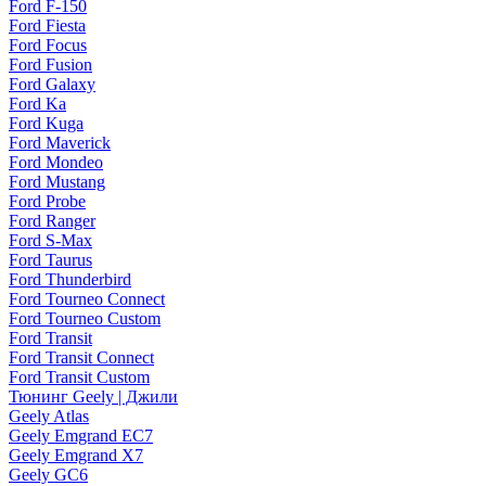
Ford F-150
Ford Fiesta
Ford Focus
Ford Fusion
Ford Galaxy
Ford Ka
Ford Kuga
Ford Maverick
Ford Mondeo
Ford Mustang
Ford Probe
Ford Ranger
Ford S-Max
Ford Taurus
Ford Thunderbird
Ford Tourneo Connect
Ford Tourneo Custom
Ford Transit
Ford Transit Connect
Ford Transit Custom
Тюнинг Geely | Джили
Geely Atlas
Geely Emgrand EC7
Geely Emgrand X7
Geely GC6