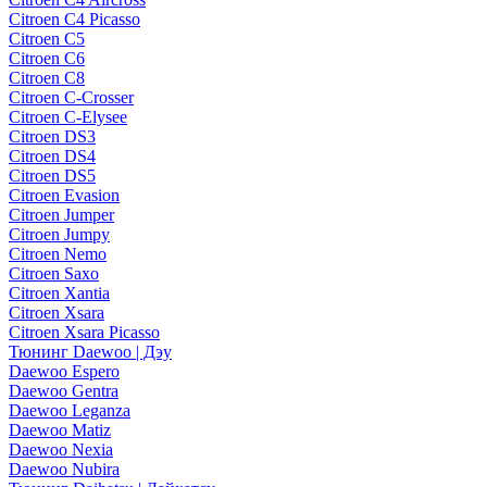
Citroen C4 Picasso
Citroen C5
Citroen C6
Citroen C8
Citroen C-Crosser
Citroen C-Elysee
Citroen DS3
Citroen DS4
Citroen DS5
Citroen Evasion
Citroen Jumper
Citroen Jumpy
Citroen Nemo
Citroen Saxo
Citroen Xantia
Citroen Xsara
Citroen Xsara Picasso
Тюнинг Daewoo | Дэу
Daewoo Espero
Daewoo Gentra
Daewoo Leganza
Daewoo Matiz
Daewoo Nexia
Daewoo Nubira