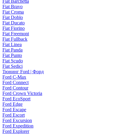
Fiat Barchetta
Fiat Bravo
Fiat Croma
Fiat Doblo
Fiat Ducato
Fiat Fiorino
Fiat Freemont
Fiat Fullback
Fiat Linea
Fiat Panda
Fiat Punto
Fiat Scudo
Fiat Sedici
Тюнинг Ford | Форд
Ford C-Max
Ford Connect
Ford Contour
Ford Crown Victoria
Ford EcoSport
Ford Edge
Ford Escape
Ford Escort
Ford Excursion
Ford Expedition
Ford Explorer