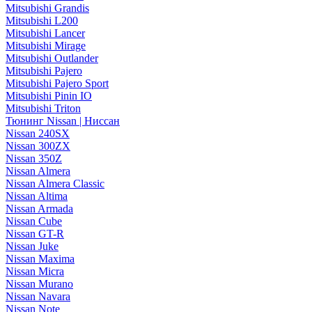
Mitsubishi Grandis
Mitsubishi L200
Mitsubishi Lancer
Mitsubishi Mirage
Mitsubishi Outlander
Mitsubishi Pajero
Mitsubishi Pajero Sport
Mitsubishi Pinin IO
Mitsubishi Triton
Тюнинг Nissan | Ниссан
Nissan 240SX
Nissan 300ZX
Nissan 350Z
Nissan Almera
Nissan Almera Classic
Nissan Altima
Nissan Armada
Nissan Cube
Nissan GT-R
Nissan Juke
Nissan Maxima
Nissan Micra
Nissan Murano
Nissan Navara
Nissan Note