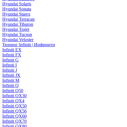
Hyundai Solaris
Hyundai Sonata
Hyundai Starex
Hyundai Terracan
Hyundai Tiburon
Hyundai Trajet
Hyundai Tucson
Hyundai Veloster
Тюнинг Infiniti | Инфинити
Infiniti EX
Infiniti FX
Infiniti G
Infiniti I
Infiniti J
Infiniti JX
Infiniti M
Infiniti Q
Infiniti Q50
Infiniti QX30
Infiniti QX4
Infiniti QX50
Infiniti QX56
Infiniti QX60
Infiniti QX70
Infiniti QX80