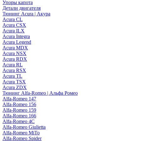
Упоры капота
Детали двигателя
Тюнинг Acura | Акура
Acura CL
Acura CSX
Acura ILX
Acura Integra
Acura Legend
Acura MDX
Acura NSX
Acura RDX
Acura RL
Acura RSX
Acura TL
Acura TSX
Acura ZDX
Тюнинг Alfa-Romeo | Альфа Ромео
Alfa-Romeo 147
Alfa-Romeo 156
Alfa-Romeo 159
Alfa-Romeo 166
Alfa-Romeo 4C
Alfa-Romeo Giulietta
Alfa-Romeo MiTo
Alfa-Romeo Spider