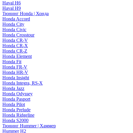
Haval H6
Haval H9
Тюнинг Honda | Хонда
Honda Accord
Honda City
Honda Civic
Honda Crosstour
Honda CR-V
Honda CR-X
Honda CR-Z
Honda Element
Honda Fit
Honda FR-V
Honda HR-V
Honda Insight
Honda Integra, RS-X
Honda Jazz
Honda Odyssey
Honda Pasport
Honda Pilot
Honda Prelude
Honda Ridgeline
Honda S2000
Тюнинг Hummer | Хаммер
Hummer H2