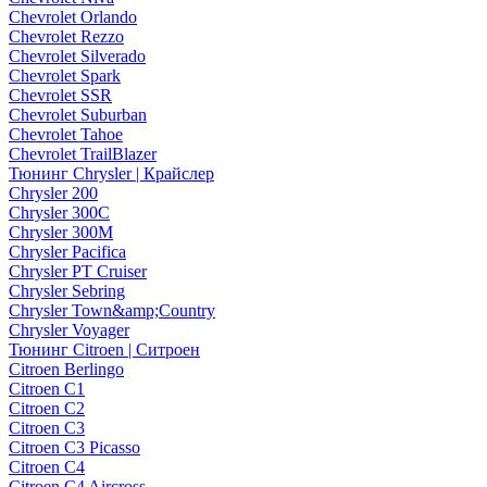
Chevrolet Orlando
Chevrolet Rezzo
Chevrolet Silverado
Chevrolet Spark
Chevrolet SSR
Chevrolet Suburban
Chevrolet Tahoe
Chevrolet TrailBlazer
Тюнинг Chrysler | Крайслер
Chrysler 200
Chrysler 300C
Chrysler 300M
Chrysler Pacifica
Chrysler PT Cruiser
Chrysler Sebring
Chrysler Town&amp;Country
Chrysler Voyager
Тюнинг Citroen | Ситроен
Citroen Berlingo
Citroen C1
Citroen C2
Citroen C3
Citroen C3 Picasso
Citroen C4
Citroen C4 Aircross