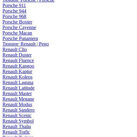
Porsche 911
Porsche 944
Porsche 968
Porsche Boxter
Porsche Cayenne
Porsche Macan
Porsche Panamera
Тюнинг Renault | Рено
Renault Clio
Renault Duster
Renault Fluence
Renault Kangoo
Renault Kaptur
Renault Koleos
Renault Laguna
Renault Latitude
Renault Master
Renault Megane
Renault Modus
Renault Sandero
Renault Scenic
Renault Symbol
Renault Thalia
Renault Trafic