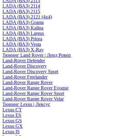
LADA (ВАЗ) 2113
LADA (ВАЗ) 2114
LADA (ВАЗ) 2115
LADA (ВАЗ) 2121 (4x4)
LADA (ВАЗ) Granta
LADA (ВАЗ) Kalina
LADA (ВАЗ) Largus
LADA (ВАЗ) Priora
LADA (ВАЗ) Vesta
LADA (ВАЗ) X-Ray
Тюнинг Land Rover | Ленд Ровер
Land-Rover Defender
Land-Rover Discovery
Land-Rover Discovery Sport
Land-Rover Freelander
Land-Rover Range Rover
Land-Rover Range Rover Evoque
Land-Rover Range Rover Sport
Land-Rover Range Rover Velar
Тюнинг Lexus | Лексус
Lexus CT
Lexus ES
Lexus GS
Lexus GX
Lexus IS