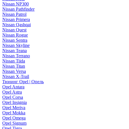
Nissan NP300
Nissan Pathfinder
Nissan Patrol
Nissan Primera
Nissan Qashqai
Nissan Quest
Nissan Rogue
Nissan Sentra
Nissan Skyline
Nissan Teana
Nissan Terrano
Nissan Tiida
Nissan Titan
Nissan Versa
Nissan X-Trail
Тюнинг Opel | Опель
Opel Antara
Opel Astra
Opel Corsa
Opel Insignia
Opel Meriva
Opel Mokka
Opel Omega
Opel Signum
Opel Tigra