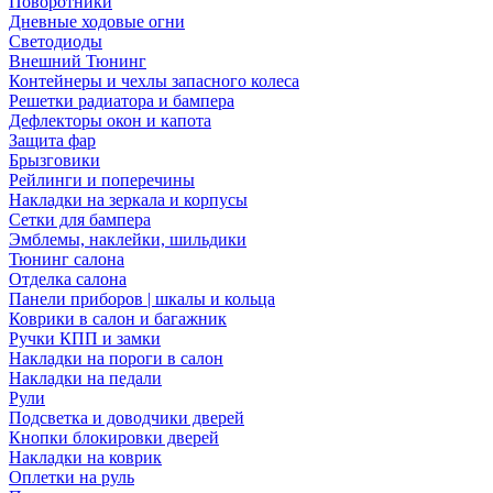
Поворотники
Дневные ходовые огни
Светодиоды
Внешний Тюнинг
Контейнеры и чехлы запасного колеса
Решетки радиатора и бампера
Дефлекторы окон и капота
Защита фар
Брызговики
Рейлинги и поперечины
Накладки на зеркала и корпусы
Сетки для бампера
Эмблемы, наклейки, шильдики
Тюнинг салона
Отделка салона
Панели приборов | шкалы и кольца
Коврики в салон и багажник
Ручки КПП и замки
Накладки на пороги в салон
Накладки на педали
Рули
Подсветка и доводчики дверей
Кнопки блокировки дверей
Накладки на коврик
Оплетки на руль