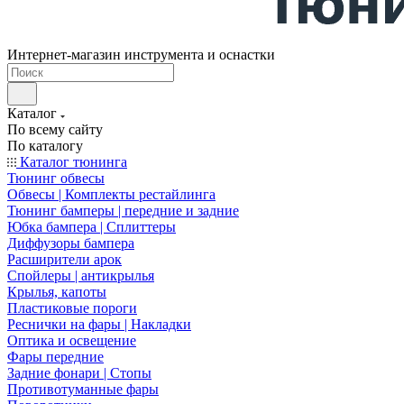
Интернет-магазин инструмента и оснастки
Каталог
По всему сайту
По каталогу
Каталог тюнинга
Тюнинг обвесы
Обвесы | Комплекты рестайлинга
Тюнинг бамперы | передние и задние
Юбка бампера | Сплиттеры
Диффузоры бампера
Расширители арок
Спойлеры | антикрылья
Крылья, капоты
Пластиковые пороги
Реснички на фары | Накладки
Оптика и освещение
Фары передние
Задние фонари | Стопы
Противотуманные фары