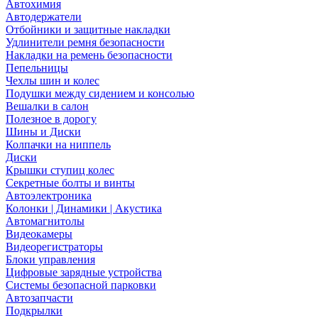
Автохимия
Автодержатели
Отбойники и защитные накладки
Удлинители ремня безопасности
Накладки на ремень безопасности
Пепельницы
Чехлы шин и колес
Подушки между сидением и консолью
Вешалки в салон
Полезное в дорогу
Шины и Диски
Колпачки на ниппель
Диски
Крышки ступиц колес
Секретные болты и винты
Автоэлектроника
Колонки | Динамики | Акустика
Автомагнитолы
Видеокамеры
Видеорегистраторы
Блоки управления
Цифровые зарядные устройства
Системы безопасной парковки
Автозапчасти
Подкрылки