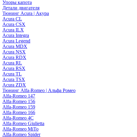
Упоры капота
Детали двигателя
Тюнинг Acura | Акура
Acura CL
Acura CSX
Acura ILX
Acura Integra
Acura Legend
Acura MDX
Acura NSX
Acura RDX
Acura RL
Acura RSX
Acura TL
Acura TSX
Acura ZDX
Тюнинг Alfa-Romeo | Альфа Ромео
Alfa-Romeo 147
Alfa-Romeo 156
Alfa-Romeo 159
Alfa-Romeo 166
Alfa-Romeo 4C
Alfa-Romeo Giulietta
Alfa-Romeo MiTo
Alfa-Romeo Spider