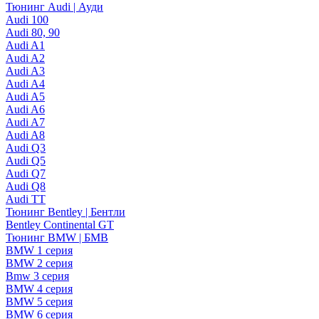
Тюнинг Audi | Ауди
Audi 100
Audi 80, 90
Audi A1
Audi A2
Audi A3
Audi A4
Audi A5
Audi A6
Audi A7
Audi A8
Audi Q3
Audi Q5
Audi Q7
Audi Q8
Audi TT
Тюнинг Bentley | Бентли
Bentley Continental GT
Тюнинг BMW | БМВ
BMW 1 серия
BMW 2 серия
Bmw 3 серия
BMW 4 серия
BMW 5 серия
BMW 6 серия