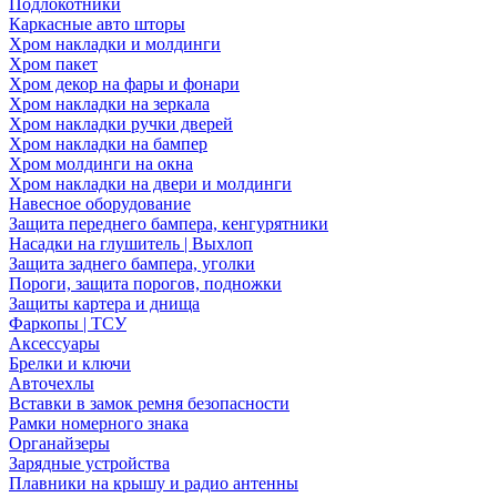
Подлокотники
Каркасные авто шторы
Хром накладки и молдинги
Хром пакет
Хром декор на фары и фонари
Хром накладки на зеркала
Хром накладки ручки дверей
Хром накладки на бампер
Хром молдинги на окна
Хром накладки на двери и молдинги
Навесное оборудование
Защита переднего бампера, кенгурятники
Насадки на глушитель | Выхлоп
Защита заднего бампера, уголки
Пороги, защита порогов, подножки
Защиты картера и днища
Фаркопы | ТСУ
Аксессуары
Брелки и ключи
Авточехлы
Вставки в замок ремня безопасности
Рамки номерного знака
Органайзеры
Зарядные устройства
Плавники на крышу и радио антенны