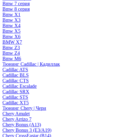
Bmw 7 серия
Bmw 8 серия
Bmw X1
Bmw X3
Bmw X4
Bmw X5
Bmw X6
BMW X7
Bmw Z3
Bmw Z4
Bmw М6
Тюнинг Cadillac | Кадиллак
Cadillac ATS
Cadillac BLS
Cadillac CTS
Cadillac Escalade
Cadillac SRX
Cadillac STS
Cadillac XT5
Тюнинг Chery | Чери
Chery Amulet
Chery Arrizo 7
Chery Bonus (A13)
Chery Bonus 3 (E3/A19)
Chery CrossEastar (B14)