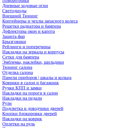
Поворотники
Дневные ходовые огни
Светодиоды
Внешний Тюнинг
Контейнеры и чехлы запасного колеса
Решетки радиатора и бампера
Дефлекторы окон и капота
Защита фар
Брызговики
Рейлинги и поперечины
Накладки на зеркала и корпусы
Сетки для бампера
Эмблемы, наклейки, шильдики
Тюнинг салона
Отделка салона
Панели приборов | шкалы и кольца
Коврики в салон и багажник
Ручки КПП и замки
Накладки на пороги в салон
Накладки на педали
Рули
Подсветка и доводчики дверей
Кнопки блокировки дверей
Накладки на коврик
Оплетки на руль