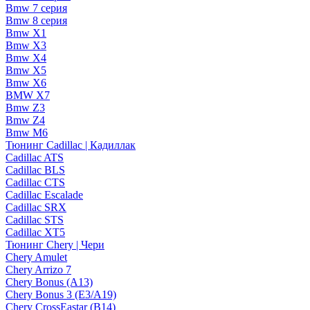
Bmw 7 серия
Bmw 8 серия
Bmw X1
Bmw X3
Bmw X4
Bmw X5
Bmw X6
BMW X7
Bmw Z3
Bmw Z4
Bmw М6
Тюнинг Cadillac | Кадиллак
Cadillac ATS
Cadillac BLS
Cadillac CTS
Cadillac Escalade
Cadillac SRX
Cadillac STS
Cadillac XT5
Тюнинг Chery | Чери
Chery Amulet
Chery Arrizo 7
Chery Bonus (A13)
Chery Bonus 3 (E3/A19)
Chery CrossEastar (B14)