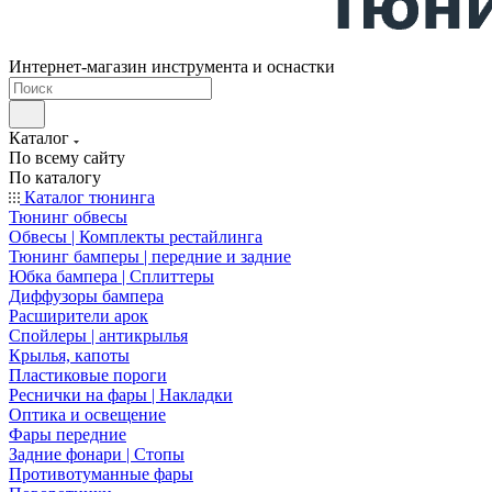
Интернет-магазин инструмента и оснастки
Каталог
По всему сайту
По каталогу
Каталог тюнинга
Тюнинг обвесы
Обвесы | Комплекты рестайлинга
Тюнинг бамперы | передние и задние
Юбка бампера | Сплиттеры
Диффузоры бампера
Расширители арок
Спойлеры | антикрылья
Крылья, капоты
Пластиковые пороги
Реснички на фары | Накладки
Оптика и освещение
Фары передние
Задние фонари | Стопы
Противотуманные фары