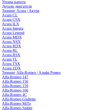
Упоры капота
Детали двигателя
Тюнинг Acura | Акура
Acura CL
Acura CSX
Acura ILX
Acura Integra
Acura Legend
Acura MDX
Acura NSX
Acura RDX
Acura RL
Acura RSX
Acura TL
Acura TSX
Acura ZDX
Тюнинг Alfa-Romeo | Альфа Ромео
Alfa-Romeo 147
Alfa-Romeo 156
Alfa-Romeo 159
Alfa-Romeo 166
Alfa-Romeo 4C
Alfa-Romeo Giulietta
Alfa-Romeo MiTo
Alfa-Romeo Spider