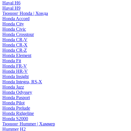
Haval H6
Haval H9
Тюнинг Honda | Хонда
Honda Accord
Honda City
Honda Civic
Honda Crosstour
Honda CR-V
Honda CR-X
Honda CR-Z
Honda Element
Honda Fit
Honda FR-V
Honda HR-V
Honda Insight
Honda Integra, RS-X
Honda Jazz
Honda Odyssey
Honda Pasport
Honda Pilot
Honda Prelude
Honda Ridgeline
Honda S2000
Тюнинг Hummer | Хаммер
Hummer H2