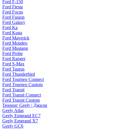
Ford F-150
Ford Fiesta
Ford Focus
Ford Fusion
Ford Galaxy
Ford Ka
Ford Kuga
Ford Maverick
Ford Mondeo
Ford Mustang
Ford Probe
Ford Ranger
Ford S-Max
Ford Taurus
Ford Thunderbird
Ford Tourneo Connect
Ford Tourneo Custom
Ford Transit
Ford Transit Connect
Ford Transit Custom
Тюнинг Geely | Джили
Geely Atlas
Geely Emgrand EC7
Geely Emgrand X7
Geely GC6