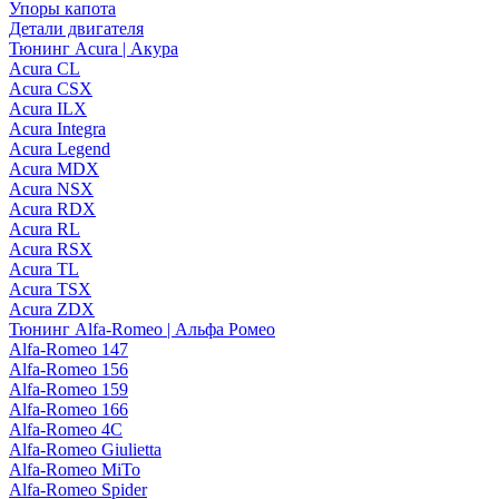
Упоры капота
Детали двигателя
Тюнинг Acura | Акура
Acura CL
Acura CSX
Acura ILX
Acura Integra
Acura Legend
Acura MDX
Acura NSX
Acura RDX
Acura RL
Acura RSX
Acura TL
Acura TSX
Acura ZDX
Тюнинг Alfa-Romeo | Альфа Ромео
Alfa-Romeo 147
Alfa-Romeo 156
Alfa-Romeo 159
Alfa-Romeo 166
Alfa-Romeo 4C
Alfa-Romeo Giulietta
Alfa-Romeo MiTo
Alfa-Romeo Spider