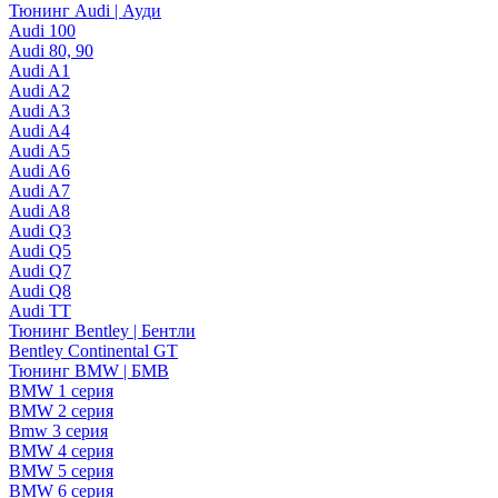
Тюнинг Audi | Ауди
Audi 100
Audi 80, 90
Audi A1
Audi A2
Audi A3
Audi A4
Audi A5
Audi A6
Audi A7
Audi A8
Audi Q3
Audi Q5
Audi Q7
Audi Q8
Audi TT
Тюнинг Bentley | Бентли
Bentley Continental GT
Тюнинг BMW | БМВ
BMW 1 серия
BMW 2 серия
Bmw 3 серия
BMW 4 серия
BMW 5 серия
BMW 6 серия