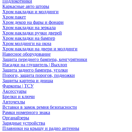
Подлокотники
Каркасные авто шторы
Хром накладки и молдинги
Хром пакет
Хром декор на фары и фонари
Хром накладки на зеркала
Хром накладки ручки дверей
Хром накладки на бампер
Хром молдинги на окна
Хром накладки на двери и молдинги
Навесное оборудование
Защита переднего бампера, кенгурятники
Насадки на глушитель | Выхлоп
Защита заднего бампера, уголки
Пороги, защита порогов, подножки
Защиты картера и днища
Фаркопы | ТСУ
Аксессуары
Брелки и ключи
Авточехлы
Вставки в замок ремня безопасности
Рамки номерного знака
Органайзеры
Зарядные устройства
Плавники на крышу и радио антенны