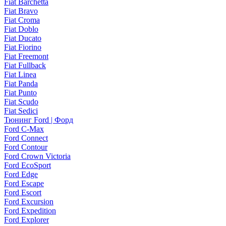
Fiat Barchetta
Fiat Bravo
Fiat Croma
Fiat Doblo
Fiat Ducato
Fiat Fiorino
Fiat Freemont
Fiat Fullback
Fiat Linea
Fiat Panda
Fiat Punto
Fiat Scudo
Fiat Sedici
Тюнинг Ford | Форд
Ford C-Max
Ford Connect
Ford Contour
Ford Crown Victoria
Ford EcoSport
Ford Edge
Ford Escape
Ford Escort
Ford Excursion
Ford Expedition
Ford Explorer