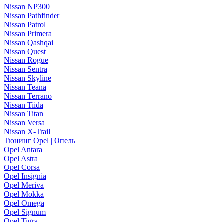
Nissan NP300
Nissan Pathfinder
Nissan Patrol
Nissan Primera
Nissan Qashqai
Nissan Quest
Nissan Rogue
Nissan Sentra
Nissan Skyline
Nissan Teana
Nissan Terrano
Nissan Tiida
Nissan Titan
Nissan Versa
Nissan X-Trail
Тюнинг Opel | Опель
Opel Antara
Opel Astra
Opel Corsa
Opel Insignia
Opel Meriva
Opel Mokka
Opel Omega
Opel Signum
Opel Tigra