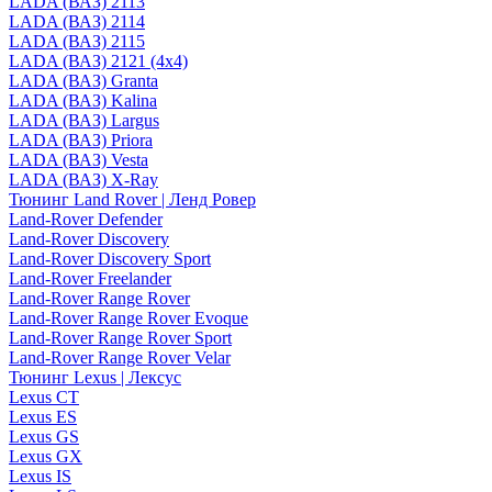
LADA (ВАЗ) 2113
LADA (ВАЗ) 2114
LADA (ВАЗ) 2115
LADA (ВАЗ) 2121 (4x4)
LADA (ВАЗ) Granta
LADA (ВАЗ) Kalina
LADA (ВАЗ) Largus
LADA (ВАЗ) Priora
LADA (ВАЗ) Vesta
LADA (ВАЗ) X-Ray
Тюнинг Land Rover | Ленд Ровер
Land-Rover Defender
Land-Rover Discovery
Land-Rover Discovery Sport
Land-Rover Freelander
Land-Rover Range Rover
Land-Rover Range Rover Evoque
Land-Rover Range Rover Sport
Land-Rover Range Rover Velar
Тюнинг Lexus | Лексус
Lexus CT
Lexus ES
Lexus GS
Lexus GX
Lexus IS