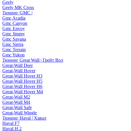
Geely
Geely MK Cross
Тюнинг GMC |
Gmc Acadia
Gmc Canyon
Gmc Envoy
Gmc Jimmy
Gmc Savana
Gmc Sierra
Gmc Terrain
Gmc Yukon
Тюнинг Great Wall | Грейт Вол
Great-Wall Deer
Great-Wall Hover
Great-Wall Hover H3
Great-Wall Hover H5
Great-Wall Hover H6
Great-Wall Hover M4
Great-Wall M2
Great-Wall M4
Great-Wall Safe
Great-Wall Wingle
Тюнинг Haval | Хавал
Haval F7
Haval H 2