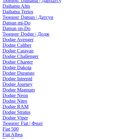
Тюнинг Daihatsu | Дайхатсу
Daihatsu Altis
Daihatsu Terios
Тюнинг Datsun | Датсун
Datsun mi-Do
Datsun on-Do
Тюнинг Dodge | Додж
Dodge Avenger
Dodge Caliber
Dodge Caravan
Dodge Challenger
Dodge Charger
Dodge Dakota
Dodge Durango
Dodge Intrepid
Dodge Journey
Dodge Magnum
Dodge Neon
Dodge Nitro
Dodge RAM
Dodge Stratus
Dodge Viper
Тюнинг Fiat | Фиат
Fiat 500
Fiat Albea