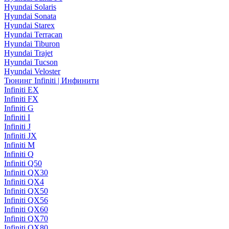
Hyundai Solaris
Hyundai Sonata
Hyundai Starex
Hyundai Terracan
Hyundai Tiburon
Hyundai Trajet
Hyundai Tucson
Hyundai Veloster
Тюнинг Infiniti | Инфинити
Infiniti EX
Infiniti FX
Infiniti G
Infiniti I
Infiniti J
Infiniti JX
Infiniti M
Infiniti Q
Infiniti Q50
Infiniti QX30
Infiniti QX4
Infiniti QX50
Infiniti QX56
Infiniti QX60
Infiniti QX70
Infiniti QX80