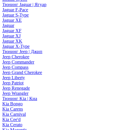
Тюнинг Jaguar | Ягуар
Jaguar F-Pace
Jaguar S-Type
Jaguar XE
Jaguar
Jaguar XF
Jaguar XJ
Jaguar XK
Jaguar X-Type
Тюнинг Jeep | Джип
Jeep Cherokee
Jeep Commander
Jeep Compass
Jeep Grand Cherokee
Jeep Liberty
Jeep Patriot
Jeep Renegade
Jeep Wrangler
Тюнинг Kia | Киа
Kia Bongo
Kia Carens
Kia Carnival
Kia Cee'd
Kia Cerato
Kia Magentis