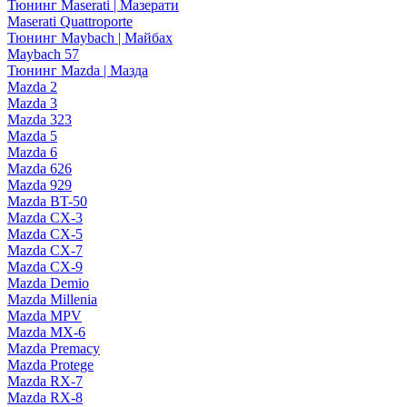
Тюнинг Maserati | Мазерати
Maserati Quattroporte
Тюнинг Maybach | Майбах
Maybach 57
Тюнинг Mazda | Мазда
Mazda 2
Mazda 3
Mazda 323
Mazda 5
Mazda 6
Mazda 626
Mazda 929
Mazda BT-50
Mazda CX-3
Mazda CX-5
Mazda CX-7
Mazda CX-9
Mazda Demio
Mazda Millenia
Mazda MPV
Mazda MX-6
Mazda Premacy
Mazda Protege
Mazda RX-7
Mazda RX-8