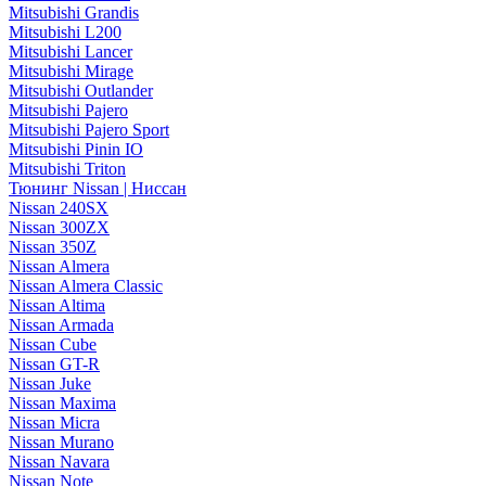
Mitsubishi Grandis
Mitsubishi L200
Mitsubishi Lancer
Mitsubishi Mirage
Mitsubishi Outlander
Mitsubishi Pajero
Mitsubishi Pajero Sport
Mitsubishi Pinin IO
Mitsubishi Triton
Тюнинг Nissan | Ниссан
Nissan 240SX
Nissan 300ZX
Nissan 350Z
Nissan Almera
Nissan Almera Classic
Nissan Altima
Nissan Armada
Nissan Cube
Nissan GT-R
Nissan Juke
Nissan Maxima
Nissan Micra
Nissan Murano
Nissan Navara
Nissan Note