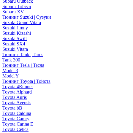
Subaru Outback
Subaru Tribeca
Subaru XV
Тюнинг Suzuki | Сузуки
Suzuki Grand Vitara
Suzuki Jimny
Suzuki Kizashi
Suzuki Swift
Suzuki SX4
Suzuki Vitara
Тюнинг Tank | Танк
Tank 300
Тюнинг Tesla | Тесла
Model 3
Model Y
Тюнинг Toyota | Тойота
Toyota 4Runner
Toyota Alphard
Toyota Auris
Toyota Avensis
Toyota bB
Toyota Caldina
Toyota Camry
Toyota Carina E
Toyota Celica