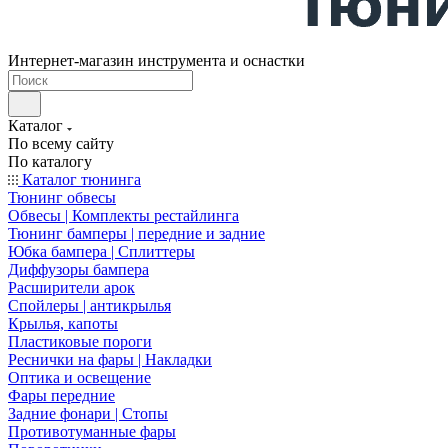
Интернет-магазин инструмента и оснастки
Каталог
По всему сайту
По каталогу
Каталог тюнинга
Тюнинг обвесы
Обвесы | Комплекты рестайлинга
Тюнинг бамперы | передние и задние
Юбка бампера | Сплиттеры
Диффузоры бампера
Расширители арок
Спойлеры | антикрылья
Крылья, капоты
Пластиковые пороги
Реснички на фары | Накладки
Оптика и освещение
Фары передние
Задние фонари | Стопы
Противотуманные фары