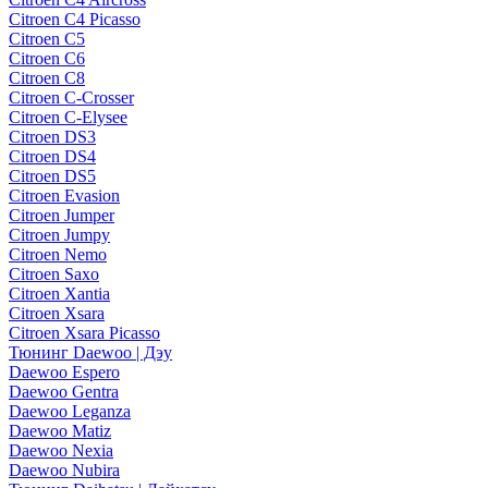
Citroen C4 Picasso
Citroen C5
Citroen C6
Citroen C8
Citroen C-Crosser
Citroen C-Elysee
Citroen DS3
Citroen DS4
Citroen DS5
Citroen Evasion
Citroen Jumper
Citroen Jumpy
Citroen Nemo
Citroen Saxo
Citroen Xantia
Citroen Xsara
Citroen Xsara Picasso
Тюнинг Daewoo | Дэу
Daewoo Espero
Daewoo Gentra
Daewoo Leganza
Daewoo Matiz
Daewoo Nexia
Daewoo Nubira