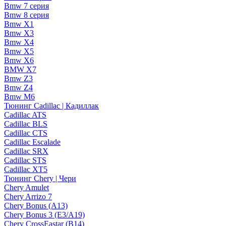
Bmw 7 серия
Bmw 8 серия
Bmw X1
Bmw X3
Bmw X4
Bmw X5
Bmw X6
BMW X7
Bmw Z3
Bmw Z4
Bmw М6
Тюнинг Cadillac | Кадиллак
Cadillac ATS
Cadillac BLS
Cadillac CTS
Cadillac Escalade
Cadillac SRX
Cadillac STS
Cadillac XT5
Тюнинг Chery | Чери
Chery Amulet
Chery Arrizo 7
Chery Bonus (A13)
Chery Bonus 3 (E3/A19)
Chery CrossEastar (B14)