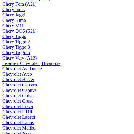
Chery Fora (A21)
Chery Indis
Chery Jaggi
Chery Kimo
Chery M11
Chery QQ6 (S21)
Chery Tiggo
Chery Tiggo 2
Chery Tiggo 3
Chery Tiggo 5
Chery Very (A13)
Тюнинг Chevrolet | Шевроле
Chevrolet Avalanche
Chevrolet Aveo
Chevrolet Blazer
Chevrolet Camaro
Chevrolet Captiva
Chevrolet Cobalt
Chevrolet Cruze
Chevrolet Epica
Chevrolet HHR
Chevrolet Lacetti
Chevrolet Lanos
Chevrolet Malibu
Chevrolet Niva