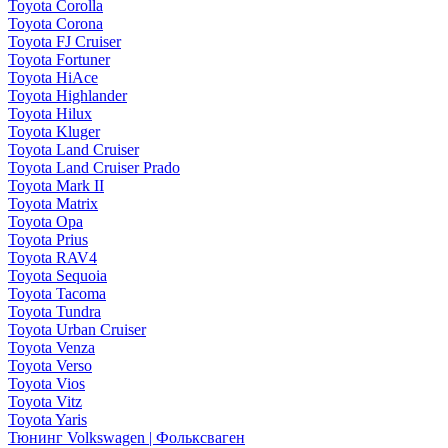
Toyota Corolla
Toyota Corona
Toyota FJ Cruiser
Toyota Fortuner
Toyota HiAce
Toyota Highlander
Toyota Hilux
Toyota Kluger
Toyota Land Cruiser
Toyota Land Cruiser Prado
Toyota Mark II
Toyota Matrix
Toyota Opa
Toyota Prius
Toyota RAV4
Toyota Sequoia
Toyota Tacoma
Toyota Tundra
Toyota Urban Cruiser
Toyota Venza
Toyota Verso
Toyota Vios
Toyota Vitz
Toyota Yaris
Тюнинг Volkswagen | Фольксваген