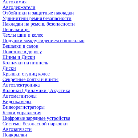
Автохимия
Автодержатели
Отбойники и защитные накладки
Удлинители ремня безопасности
Накладки на ремень безопасности
Пепельницы
Чехлы шин и колес
Подушки между сидением и консолью
Вешалки в салон
Полезное в дорогу
Шины и Диски
Колпачки на ниппель
Диски
Крышки ступиц колес
Секретные болты и винты
Автоэлектроника
Колонки | Динамики | Акустика
Автомагнитолы
Видеокамеры
Видеорегистраторы
Блоки управления
Цифровые зарядные устройства
Системы безопасной парковки
Автозапчасти
Подкрылки