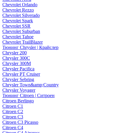
Chevrolet Orlando
Chevrolet Rezzo
Chevrolet Silverado
Chevrolet Spark
Chevrolet SSR
Chevrolet Suburban
Chevrolet Tahoe
Chevrolet TrailBlazer
Тюнинг Chrysler | Крайслер
Chrysler 200
Chrysler 300C
Chrysler 300M
Chrysler Pacifica
Chrysler PT Cruiser
Chrysler Sebring
Chrysler Town&amp;Country
Chrysler Voyager
Тюнинг Citroen | Ситроен
Citroen Berlingo
Citroen C1
Citroen C2
Citroen C3
Citroen C3 Picasso
Citroen C4
Citroen C4 Aircross