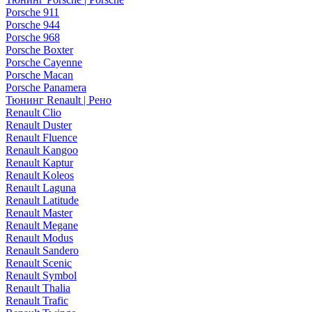
Porsche 911
Porsche 944
Porsche 968
Porsche Boxter
Porsche Cayenne
Porsche Macan
Porsche Panamera
Тюнинг Renault | Рено
Renault Clio
Renault Duster
Renault Fluence
Renault Kangoo
Renault Kaptur
Renault Koleos
Renault Laguna
Renault Latitude
Renault Master
Renault Megane
Renault Modus
Renault Sandero
Renault Scenic
Renault Symbol
Renault Thalia
Renault Trafic