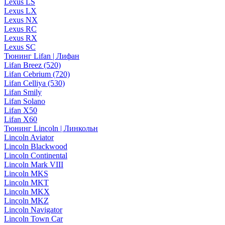
Lexus LS
Lexus LX
Lexus NX
Lexus RC
Lexus RX
Lexus SC
Тюнинг Lifan | Лифан
Lifan Breez (520)
Lifan Cebrium (720)
Lifan Celliya (530)
Lifan Smily
Lifan Solano
Lifan X50
Lifan X60
Тюнинг Lincoln | Линкольн
Lincoln Aviator
Lincoln Blackwood
Lincoln Continental
Lincoln Mark VIII
Lincoln MKS
Lincoln MKT
Lincoln MKX
Lincoln MKZ
Lincoln Navigator
Lincoln Town Car