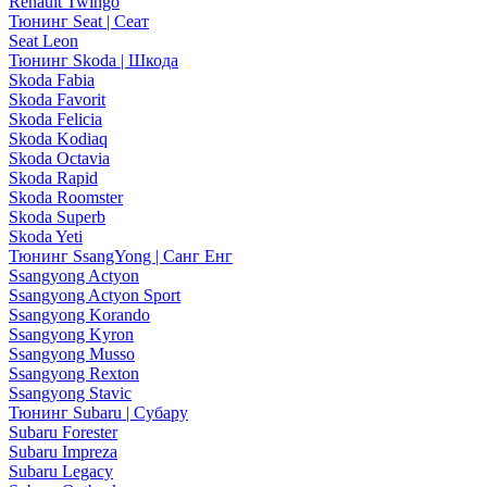
Renault Twingo
Тюнинг Seat | Сеат
Seat Leon
Тюнинг Skoda | Шкода
Skoda Fabia
Skoda Favorit
Skoda Felicia
Skoda Kodiaq
Skoda Octavia
Skoda Rapid
Skoda Roomster
Skoda Superb
Skoda Yeti
Тюнинг SsangYong | Санг Енг
Ssangyong Actyon
Ssangyong Actyon Sport
Ssangyong Korando
Ssangyong Kyron
Ssangyong Musso
Ssangyong Rexton
Ssangyong Stavic
Тюнинг Subaru | Субару
Subaru Forester
Subaru Impreza
Subaru Legacy