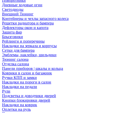
Поворотники
Дневные ходовые огни
Светодиоды
Внешний Тюнинг
Контейнеры и чехлы запасного колеса
Решетки радиатора и бампера
Дефлекторы окон и капота
Защита фар
Брызговики
Рейлинги и поперечины
Накладки на зеркала и корпусы
Сетки для бампера
Эмблемы, наклейки, шильдики
Тюнинг салона
Отделка салона
Панели приборов | шкалы и кольца
Коврики в салон и багажник
Ручки КПП и замки
Накладки на пороги в салон
Накладки на педали
Рули
Подсветка и доводчики дверей
Кнопки блокировки дверей
Накладки на коврик
Оплетки на руль