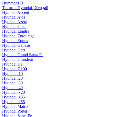
Hummer H3
Тюнинг Hyundai | Хендай
Hyundai Accent
Hyundai Atos
Hyundai Azera
Hyundai Creta
Hyundai Elantra
Hyundai Entourage
Hyundai Equus
Hyundai Genesis
Hyundai Getz
Hyundai Grand Santa Fe
Hyundai Grandeur
Hyundai H1
Hyundai H100
Hyundai i10
Hyundai i20
Hyundai i30
Hyundai i40
Hyundai ix20
Hyundai ix35
Hyundai ix55
Hyundai Matrix
Hyundai Porter
Hyundai Santa Fe