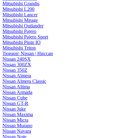
Mitsubishi Grandis
Mitsubishi L200
Mitsubishi Lancer
Mitsubishi Mirage
Mitsubishi Outlander
Mitsubishi Pajero
Mitsubishi Pajero Sport
Mitsubishi Pinin IO
Mitsubishi Triton
Тюнинг Nissan | Ниссан
Nissan 240SX
Nissan 300ZX
Nissan 350Z
Nissan Almera
Nissan Almera Classic
Nissan Altima
Nissan Armada
Nissan Cube
Nissan GT-R
Nissan Juke
Nissan Maxima
Nissan Micra
Nissan Murano
Nissan Navara
Nissan Note