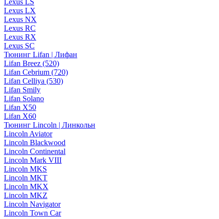
Lexus LS
Lexus LX
Lexus NX
Lexus RC
Lexus RX
Lexus SC
Тюнинг Lifan | Лифан
Lifan Breez (520)
Lifan Cebrium (720)
Lifan Celliya (530)
Lifan Smily
Lifan Solano
Lifan X50
Lifan X60
Тюнинг Lincoln | Линкольн
Lincoln Aviator
Lincoln Blackwood
Lincoln Continental
Lincoln Mark VIII
Lincoln MKS
Lincoln MKT
Lincoln MKX
Lincoln MKZ
Lincoln Navigator
Lincoln Town Car