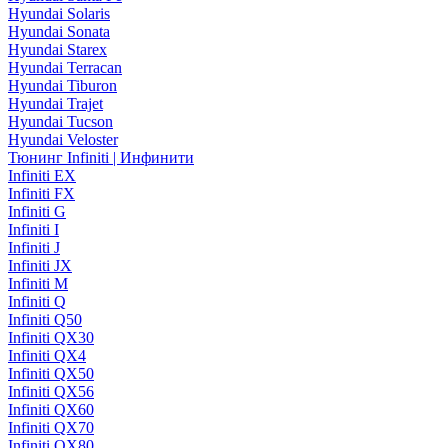
Hyundai Solaris
Hyundai Sonata
Hyundai Starex
Hyundai Terracan
Hyundai Tiburon
Hyundai Trajet
Hyundai Tucson
Hyundai Veloster
Тюнинг Infiniti | Инфинити
Infiniti EX
Infiniti FX
Infiniti G
Infiniti I
Infiniti J
Infiniti JX
Infiniti M
Infiniti Q
Infiniti Q50
Infiniti QX30
Infiniti QX4
Infiniti QX50
Infiniti QX56
Infiniti QX60
Infiniti QX70
Infiniti QX80