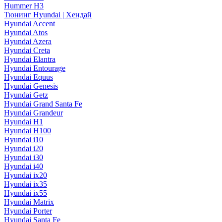
Hummer H3
Тюнинг Hyundai | Хендай
Hyundai Accent
Hyundai Atos
Hyundai Azera
Hyundai Creta
Hyundai Elantra
Hyundai Entourage
Hyundai Equus
Hyundai Genesis
Hyundai Getz
Hyundai Grand Santa Fe
Hyundai Grandeur
Hyundai H1
Hyundai H100
Hyundai i10
Hyundai i20
Hyundai i30
Hyundai i40
Hyundai ix20
Hyundai ix35
Hyundai ix55
Hyundai Matrix
Hyundai Porter
Hyundai Santa Fe