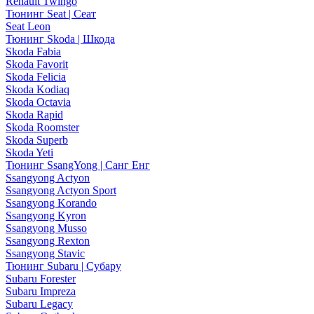
Renault Twingo
Тюнинг Seat | Сеат
Seat Leon
Тюнинг Skoda | Шкода
Skoda Fabia
Skoda Favorit
Skoda Felicia
Skoda Kodiaq
Skoda Octavia
Skoda Rapid
Skoda Roomster
Skoda Superb
Skoda Yeti
Тюнинг SsangYong | Санг Енг
Ssangyong Actyon
Ssangyong Actyon Sport
Ssangyong Korando
Ssangyong Kyron
Ssangyong Musso
Ssangyong Rexton
Ssangyong Stavic
Тюнинг Subaru | Субару
Subaru Forester
Subaru Impreza
Subaru Legacy