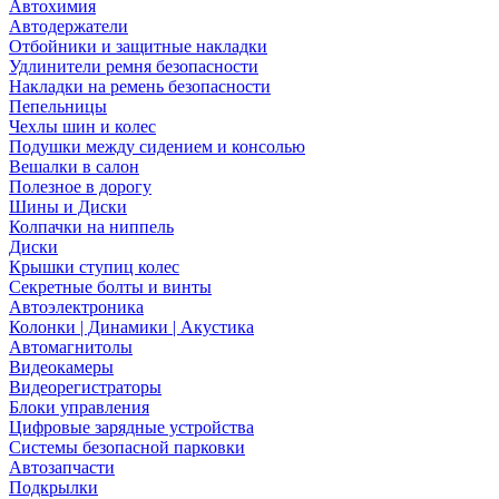
Автохимия
Автодержатели
Отбойники и защитные накладки
Удлинители ремня безопасности
Накладки на ремень безопасности
Пепельницы
Чехлы шин и колес
Подушки между сидением и консолью
Вешалки в салон
Полезное в дорогу
Шины и Диски
Колпачки на ниппель
Диски
Крышки ступиц колес
Секретные болты и винты
Автоэлектроника
Колонки | Динамики | Акустика
Автомагнитолы
Видеокамеры
Видеорегистраторы
Блоки управления
Цифровые зарядные устройства
Системы безопасной парковки
Автозапчасти
Подкрылки