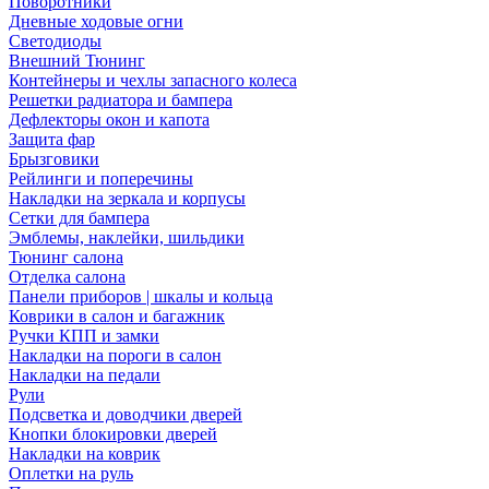
Поворотники
Дневные ходовые огни
Светодиоды
Внешний Тюнинг
Контейнеры и чехлы запасного колеса
Решетки радиатора и бампера
Дефлекторы окон и капота
Защита фар
Брызговики
Рейлинги и поперечины
Накладки на зеркала и корпусы
Сетки для бампера
Эмблемы, наклейки, шильдики
Тюнинг салона
Отделка салона
Панели приборов | шкалы и кольца
Коврики в салон и багажник
Ручки КПП и замки
Накладки на пороги в салон
Накладки на педали
Рули
Подсветка и доводчики дверей
Кнопки блокировки дверей
Накладки на коврик
Оплетки на руль