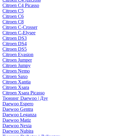
Citroen C4 Picasso
Citroen C5
Citroen C6
Citroen C8
Citroen C-Crosser
Citroen C-Elysee
Citroen DS3
Citroen DS4
Citroen DS5
Citroen Evasion
Citroen Jumper
Citroen Jumpy
Citroen Nemo
Citroen Saxo
Citroen Xantia
Citroen Xsara
Citroen Xsara Picasso
Тюнинг Daewoo | Дэу
Daewoo Espero
Daewoo Gentra
Daewoo Leganza
Daewoo Matiz
Daewoo Nexia
Daewoo Nubira