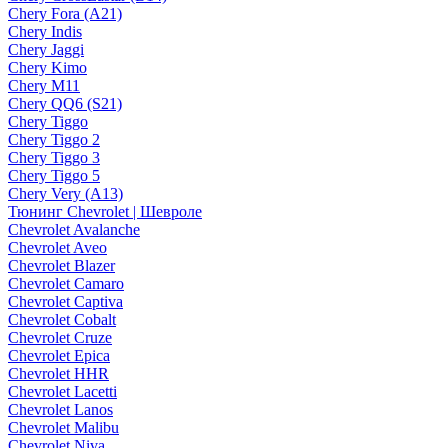
Chery Fora (A21)
Chery Indis
Chery Jaggi
Chery Kimo
Chery M11
Chery QQ6 (S21)
Chery Tiggo
Chery Tiggo 2
Chery Tiggo 3
Chery Tiggo 5
Chery Very (A13)
Тюнинг Chevrolet | Шевроле
Chevrolet Avalanche
Chevrolet Aveo
Chevrolet Blazer
Chevrolet Camaro
Chevrolet Captiva
Chevrolet Cobalt
Chevrolet Cruze
Chevrolet Epica
Chevrolet HHR
Chevrolet Lacetti
Chevrolet Lanos
Chevrolet Malibu
Chevrolet Niva