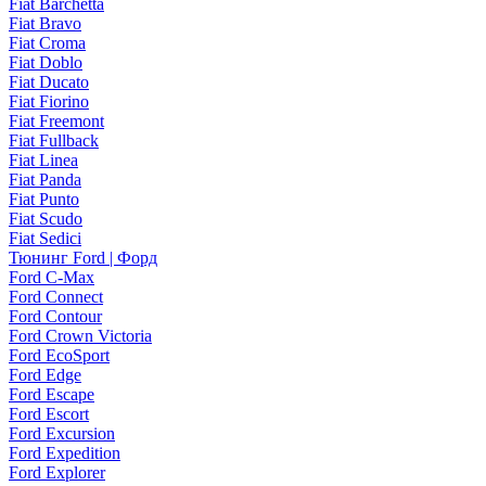
Fiat Barchetta
Fiat Bravo
Fiat Croma
Fiat Doblo
Fiat Ducato
Fiat Fiorino
Fiat Freemont
Fiat Fullback
Fiat Linea
Fiat Panda
Fiat Punto
Fiat Scudo
Fiat Sedici
Тюнинг Ford | Форд
Ford C-Max
Ford Connect
Ford Contour
Ford Crown Victoria
Ford EcoSport
Ford Edge
Ford Escape
Ford Escort
Ford Excursion
Ford Expedition
Ford Explorer