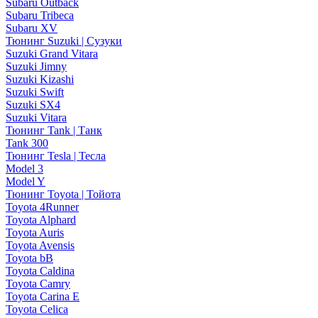
Subaru Outback
Subaru Tribeca
Subaru XV
Тюнинг Suzuki | Сузуки
Suzuki Grand Vitara
Suzuki Jimny
Suzuki Kizashi
Suzuki Swift
Suzuki SX4
Suzuki Vitara
Тюнинг Tank | Танк
Tank 300
Тюнинг Tesla | Тесла
Model 3
Model Y
Тюнинг Toyota | Тойота
Toyota 4Runner
Toyota Alphard
Toyota Auris
Toyota Avensis
Toyota bB
Toyota Caldina
Toyota Camry
Toyota Carina E
Toyota Celica