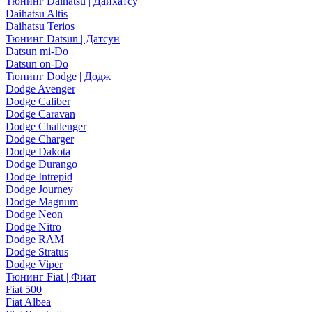
Тюнинг Daihatsu | Дайхатсу
Daihatsu Altis
Daihatsu Terios
Тюнинг Datsun | Датсун
Datsun mi-Do
Datsun on-Do
Тюнинг Dodge | Додж
Dodge Avenger
Dodge Caliber
Dodge Caravan
Dodge Challenger
Dodge Charger
Dodge Dakota
Dodge Durango
Dodge Intrepid
Dodge Journey
Dodge Magnum
Dodge Neon
Dodge Nitro
Dodge RAM
Dodge Stratus
Dodge Viper
Тюнинг Fiat | Фиат
Fiat 500
Fiat Albea