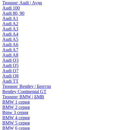
Тюнинг Audi | Ауди
Audi 100
Audi 80, 90
Audi A1
Audi A2
Audi A3
Audi A4
Audi A5
Audi A6
Audi A7
Audi A8
Audi Q3
Audi Q5
Audi Q7
Audi Q8
Audi TT
Тюнинг Bentley | Бентли
Bentley Continental GT
Тюнинг BMW | БМВ
BMW 1 серия
BMW 2 серия
Bmw 3 серия
BMW 4 серия
BMW 5 серия
BMW 6 серия