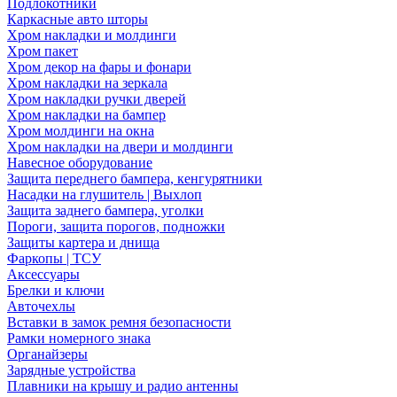
Подлокотники
Каркасные авто шторы
Хром накладки и молдинги
Хром пакет
Хром декор на фары и фонари
Хром накладки на зеркала
Хром накладки ручки дверей
Хром накладки на бампер
Хром молдинги на окна
Хром накладки на двери и молдинги
Навесное оборудование
Защита переднего бампера, кенгурятники
Насадки на глушитель | Выхлоп
Защита заднего бампера, уголки
Пороги, защита порогов, подножки
Защиты картера и днища
Фаркопы | ТСУ
Аксессуары
Брелки и ключи
Авточехлы
Вставки в замок ремня безопасности
Рамки номерного знака
Органайзеры
Зарядные устройства
Плавники на крышу и радио антенны