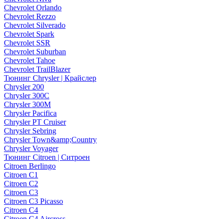
Chevrolet Orlando
Chevrolet Rezzo
Chevrolet Silverado
Chevrolet Spark
Chevrolet SSR
Chevrolet Suburban
Chevrolet Tahoe
Chevrolet TrailBlazer
Тюнинг Chrysler | Крайслер
Chrysler 200
Chrysler 300C
Chrysler 300M
Chrysler Pacifica
Chrysler PT Cruiser
Chrysler Sebring
Chrysler Town&amp;Country
Chrysler Voyager
Тюнинг Citroen | Ситроен
Citroen Berlingo
Citroen C1
Citroen C2
Citroen C3
Citroen C3 Picasso
Citroen C4
Citroen C4 Aircross