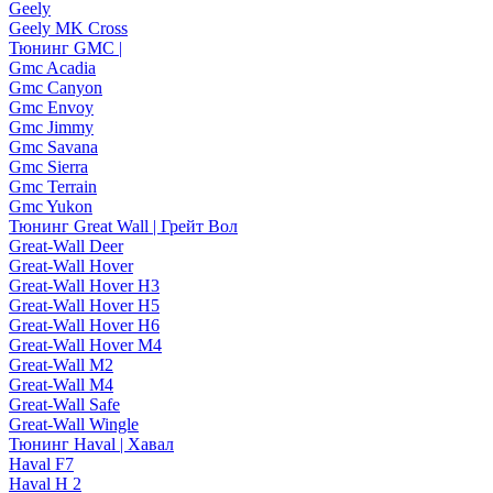
Geely
Geely MK Cross
Тюнинг GMC |
Gmc Acadia
Gmc Canyon
Gmc Envoy
Gmc Jimmy
Gmc Savana
Gmc Sierra
Gmc Terrain
Gmc Yukon
Тюнинг Great Wall | Грейт Вол
Great-Wall Deer
Great-Wall Hover
Great-Wall Hover H3
Great-Wall Hover H5
Great-Wall Hover H6
Great-Wall Hover M4
Great-Wall M2
Great-Wall M4
Great-Wall Safe
Great-Wall Wingle
Тюнинг Haval | Хавал
Haval F7
Haval H 2