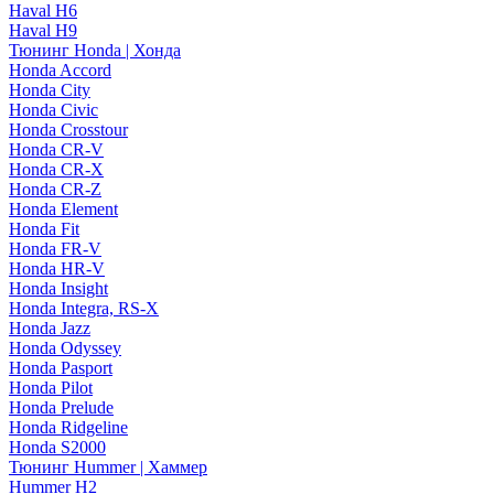
Haval H6
Haval H9
Тюнинг Honda | Хонда
Honda Accord
Honda City
Honda Civic
Honda Crosstour
Honda CR-V
Honda CR-X
Honda CR-Z
Honda Element
Honda Fit
Honda FR-V
Honda HR-V
Honda Insight
Honda Integra, RS-X
Honda Jazz
Honda Odyssey
Honda Pasport
Honda Pilot
Honda Prelude
Honda Ridgeline
Honda S2000
Тюнинг Hummer | Хаммер
Hummer H2