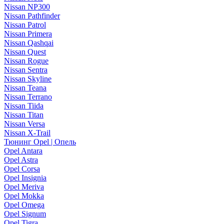
Nissan NP300
Nissan Pathfinder
Nissan Patrol
Nissan Primera
Nissan Qashqai
Nissan Quest
Nissan Rogue
Nissan Sentra
Nissan Skyline
Nissan Teana
Nissan Terrano
Nissan Tiida
Nissan Titan
Nissan Versa
Nissan X-Trail
Тюнинг Opel | Опель
Opel Antara
Opel Astra
Opel Corsa
Opel Insignia
Opel Meriva
Opel Mokka
Opel Omega
Opel Signum
Opel Tigra