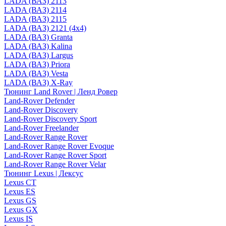
LADA (ВАЗ) 2113
LADA (ВАЗ) 2114
LADA (ВАЗ) 2115
LADA (ВАЗ) 2121 (4x4)
LADA (ВАЗ) Granta
LADA (ВАЗ) Kalina
LADA (ВАЗ) Largus
LADA (ВАЗ) Priora
LADA (ВАЗ) Vesta
LADA (ВАЗ) X-Ray
Тюнинг Land Rover | Ленд Ровер
Land-Rover Defender
Land-Rover Discovery
Land-Rover Discovery Sport
Land-Rover Freelander
Land-Rover Range Rover
Land-Rover Range Rover Evoque
Land-Rover Range Rover Sport
Land-Rover Range Rover Velar
Тюнинг Lexus | Лексус
Lexus CT
Lexus ES
Lexus GS
Lexus GX
Lexus IS