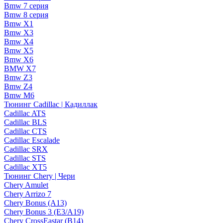
Bmw 7 серия
Bmw 8 серия
Bmw X1
Bmw X3
Bmw X4
Bmw X5
Bmw X6
BMW X7
Bmw Z3
Bmw Z4
Bmw М6
Тюнинг Cadillac | Кадиллак
Cadillac ATS
Cadillac BLS
Cadillac CTS
Cadillac Escalade
Cadillac SRX
Cadillac STS
Cadillac XT5
Тюнинг Chery | Чери
Chery Amulet
Chery Arrizo 7
Chery Bonus (A13)
Chery Bonus 3 (E3/A19)
Chery CrossEastar (B14)