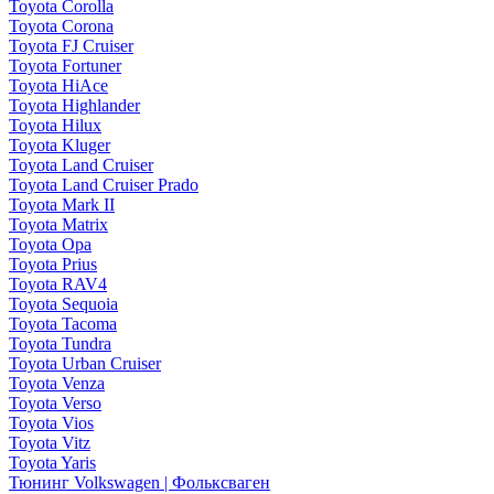
Toyota Corolla
Toyota Corona
Toyota FJ Cruiser
Toyota Fortuner
Toyota HiAce
Toyota Highlander
Toyota Hilux
Toyota Kluger
Toyota Land Cruiser
Toyota Land Cruiser Prado
Toyota Mark II
Toyota Matrix
Toyota Opa
Toyota Prius
Toyota RAV4
Toyota Sequoia
Toyota Tacoma
Toyota Tundra
Toyota Urban Cruiser
Toyota Venza
Toyota Verso
Toyota Vios
Toyota Vitz
Toyota Yaris
Тюнинг Volkswagen | Фольксваген