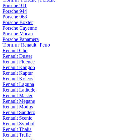
Porsche 911
Porsche 944
Porsche 968
Porsche Boxter
Porsche Cayenne
Porsche Macan
Porsche Panamera
Тюнинг Renault | Рено
Renault Clio
Renault Duster
Renault Fluence
Renault Kangoo
Renault Kaptur
Renault Koleos
Renault Laguna
Renault Latitude
Renault Master
Renault Megane
Renault Modus
Renault Sandero
Renault Scenic
Renault Symbol
Renault Thalia
Renault Trafic