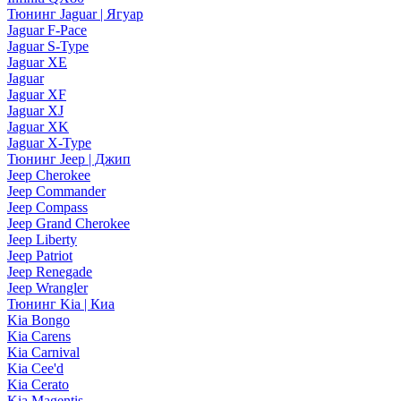
Тюнинг Jaguar | Ягуар
Jaguar F-Pace
Jaguar S-Type
Jaguar XE
Jaguar
Jaguar XF
Jaguar XJ
Jaguar XK
Jaguar X-Type
Тюнинг Jeep | Джип
Jeep Cherokee
Jeep Commander
Jeep Compass
Jeep Grand Cherokee
Jeep Liberty
Jeep Patriot
Jeep Renegade
Jeep Wrangler
Тюнинг Kia | Киа
Kia Bongo
Kia Carens
Kia Carnival
Kia Cee'd
Kia Cerato
Kia Magentis