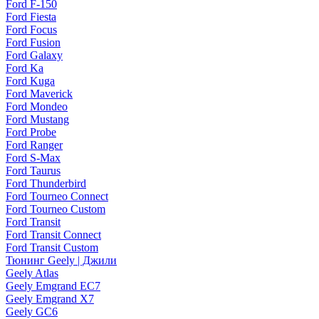
Ford F-150
Ford Fiesta
Ford Focus
Ford Fusion
Ford Galaxy
Ford Ka
Ford Kuga
Ford Maverick
Ford Mondeo
Ford Mustang
Ford Probe
Ford Ranger
Ford S-Max
Ford Taurus
Ford Thunderbird
Ford Tourneo Connect
Ford Tourneo Custom
Ford Transit
Ford Transit Connect
Ford Transit Custom
Тюнинг Geely | Джили
Geely Atlas
Geely Emgrand EC7
Geely Emgrand X7
Geely GC6