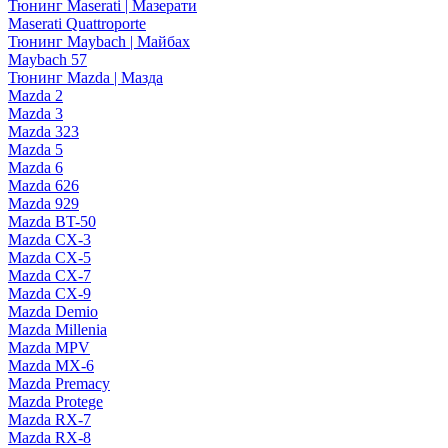
Тюнинг Maserati | Мазерати
Maserati Quattroporte
Тюнинг Maybach | Майбах
Maybach 57
Тюнинг Mazda | Мазда
Mazda 2
Mazda 3
Mazda 323
Mazda 5
Mazda 6
Mazda 626
Mazda 929
Mazda BT-50
Mazda CX-3
Mazda CX-5
Mazda CX-7
Mazda CX-9
Mazda Demio
Mazda Millenia
Mazda MPV
Mazda MX-6
Mazda Premacy
Mazda Protege
Mazda RX-7
Mazda RX-8