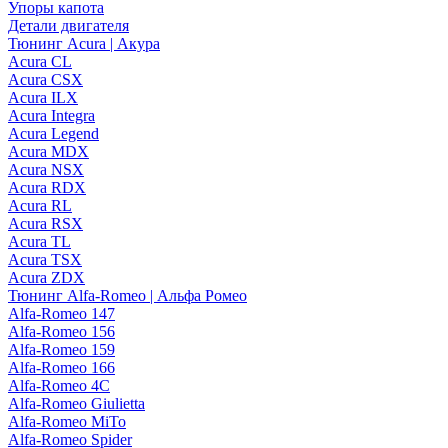
Упоры капота
Детали двигателя
Тюнинг Acura | Акура
Acura CL
Acura CSX
Acura ILX
Acura Integra
Acura Legend
Acura MDX
Acura NSX
Acura RDX
Acura RL
Acura RSX
Acura TL
Acura TSX
Acura ZDX
Тюнинг Alfa-Romeo | Альфа Ромео
Alfa-Romeo 147
Alfa-Romeo 156
Alfa-Romeo 159
Alfa-Romeo 166
Alfa-Romeo 4C
Alfa-Romeo Giulietta
Alfa-Romeo MiTo
Alfa-Romeo Spider