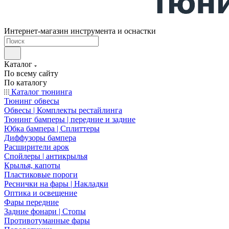
Интернет-магазин инструмента и оснастки
Каталог
По всему сайту
По каталогу
Каталог тюнинга
Тюнинг обвесы
Обвесы | Комплекты рестайлинга
Тюнинг бамперы | передние и задние
Юбка бампера | Сплиттеры
Диффузоры бампера
Расширители арок
Спойлеры | антикрылья
Крылья, капоты
Пластиковые пороги
Реснички на фары | Накладки
Оптика и освещение
Фары передние
Задние фонари | Стопы
Противотуманные фары