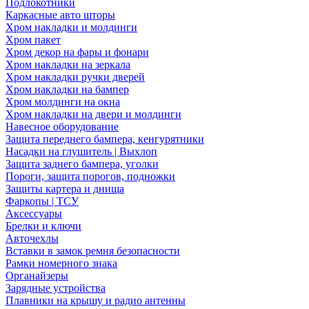
Подлокотники
Каркасные авто шторы
Хром накладки и молдинги
Хром пакет
Хром декор на фары и фонари
Хром накладки на зеркала
Хром накладки ручки дверей
Хром накладки на бампер
Хром молдинги на окна
Хром накладки на двери и молдинги
Навесное оборудование
Защита переднего бампера, кенгурятники
Насадки на глушитель | Выхлоп
Защита заднего бампера, уголки
Пороги, защита порогов, подножки
Защиты картера и днища
Фаркопы | ТСУ
Аксессуары
Брелки и ключи
Авточехлы
Вставки в замок ремня безопасности
Рамки номерного знака
Органайзеры
Зарядные устройства
Плавники на крышу и радио антенны