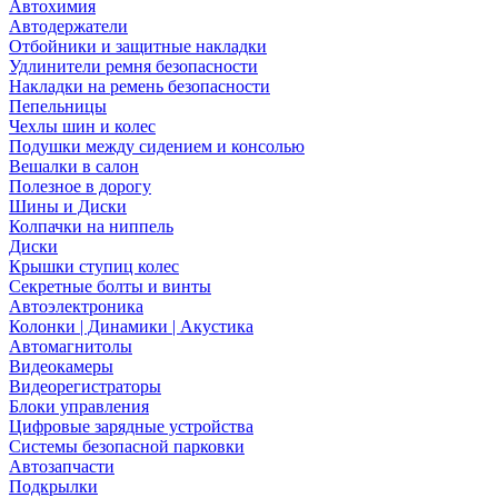
Автохимия
Автодержатели
Отбойники и защитные накладки
Удлинители ремня безопасности
Накладки на ремень безопасности
Пепельницы
Чехлы шин и колес
Подушки между сидением и консолью
Вешалки в салон
Полезное в дорогу
Шины и Диски
Колпачки на ниппель
Диски
Крышки ступиц колес
Секретные болты и винты
Автоэлектроника
Колонки | Динамики | Акустика
Автомагнитолы
Видеокамеры
Видеорегистраторы
Блоки управления
Цифровые зарядные устройства
Системы безопасной парковки
Автозапчасти
Подкрылки