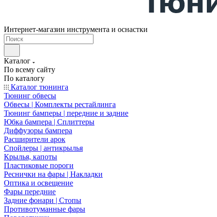
Интернет-магазин инструмента и оснастки
Каталог
По всему сайту
По каталогу
Каталог тюнинга
Тюнинг обвесы
Обвесы | Комплекты рестайлинга
Тюнинг бамперы | передние и задние
Юбка бампера | Сплиттеры
Диффузоры бампера
Расширители арок
Спойлеры | антикрылья
Крылья, капоты
Пластиковые пороги
Реснички на фары | Накладки
Оптика и освещение
Фары передние
Задние фонари | Стопы
Противотуманные фары