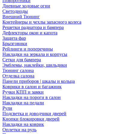
Поворотники
Дневные ходовые огни
Светодиоды
Внешний Тюнинг
Контейнеры и чехлы запасного колеса
Решетки радиатора и бампера
Дефлекторы окон и капота
Защита фар
Брызговики
Рейлинги и поперечины
Накладки на зеркала и корпусы
Сетки для бампера
Эмблемы, наклейки, шильдики
Тюнинг салона
Отделка салона
Панели приборов | шкалы и кольца
Коврики в салон и багажник
Ручки КПП и замки
Накладки на пороги в салон
Накладки на педали
Рули
Подсветка и доводчики дверей
Кнопки блокировки дверей
Накладки на коврик
Оплетки на руль