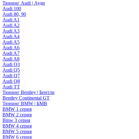
Тюнинг Audi | Ауди
Audi 100
Audi 80, 90
Audi A1
Audi A2
Audi A3
Audi A4
Audi A5
Audi A6
Audi A7
Audi A8
Audi Q3
Audi Q5
Audi Q7
Audi Q8
Audi TT
Тюнинг Bentley | Бентли
Bentley Continental GT
Тюнинг BMW | БМВ
BMW 1 серия
BMW 2 серия
Bmw 3 серия
BMW 4 серия
BMW 5 серия
BMW 6 серия