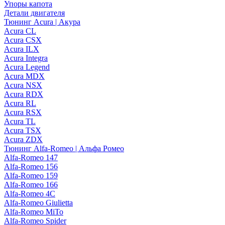
Упоры капота
Детали двигателя
Тюнинг Acura | Акура
Acura CL
Acura CSX
Acura ILX
Acura Integra
Acura Legend
Acura MDX
Acura NSX
Acura RDX
Acura RL
Acura RSX
Acura TL
Acura TSX
Acura ZDX
Тюнинг Alfa-Romeo | Альфа Ромео
Alfa-Romeo 147
Alfa-Romeo 156
Alfa-Romeo 159
Alfa-Romeo 166
Alfa-Romeo 4C
Alfa-Romeo Giulietta
Alfa-Romeo MiTo
Alfa-Romeo Spider