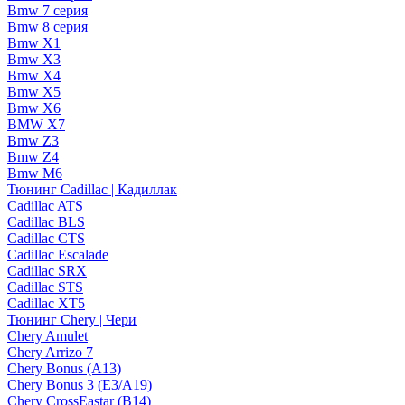
Bmw 7 серия
Bmw 8 серия
Bmw X1
Bmw X3
Bmw X4
Bmw X5
Bmw X6
BMW X7
Bmw Z3
Bmw Z4
Bmw М6
Тюнинг Cadillac | Кадиллак
Cadillac ATS
Cadillac BLS
Cadillac CTS
Cadillac Escalade
Cadillac SRX
Cadillac STS
Cadillac XT5
Тюнинг Chery | Чери
Chery Amulet
Chery Arrizo 7
Chery Bonus (A13)
Chery Bonus 3 (E3/A19)
Chery CrossEastar (B14)