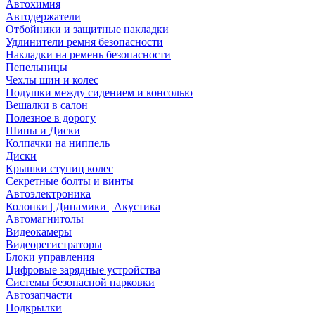
Автохимия
Автодержатели
Отбойники и защитные накладки
Удлинители ремня безопасности
Накладки на ремень безопасности
Пепельницы
Чехлы шин и колес
Подушки между сидением и консолью
Вешалки в салон
Полезное в дорогу
Шины и Диски
Колпачки на ниппель
Диски
Крышки ступиц колес
Секретные болты и винты
Автоэлектроника
Колонки | Динамики | Акустика
Автомагнитолы
Видеокамеры
Видеорегистраторы
Блоки управления
Цифровые зарядные устройства
Системы безопасной парковки
Автозапчасти
Подкрылки