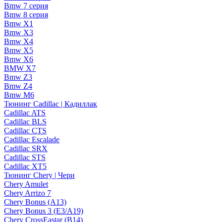
Bmw 7 серия
Bmw 8 серия
Bmw X1
Bmw X3
Bmw X4
Bmw X5
Bmw X6
BMW X7
Bmw Z3
Bmw Z4
Bmw М6
Тюнинг Cadillac | Кадиллак
Cadillac ATS
Cadillac BLS
Cadillac CTS
Cadillac Escalade
Cadillac SRX
Cadillac STS
Cadillac XT5
Тюнинг Chery | Чери
Chery Amulet
Chery Arrizo 7
Chery Bonus (A13)
Chery Bonus 3 (E3/A19)
Chery CrossEastar (B14)