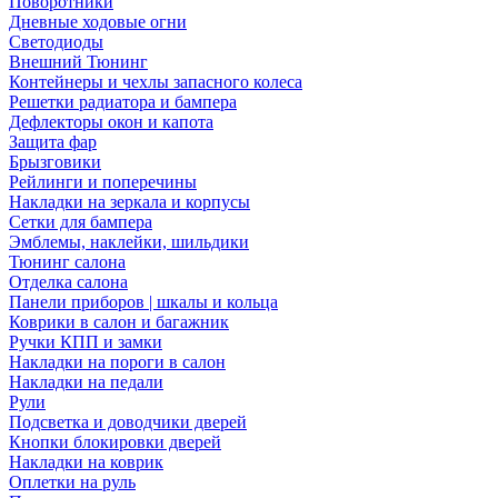
Поворотники
Дневные ходовые огни
Светодиоды
Внешний Тюнинг
Контейнеры и чехлы запасного колеса
Решетки радиатора и бампера
Дефлекторы окон и капота
Защита фар
Брызговики
Рейлинги и поперечины
Накладки на зеркала и корпусы
Сетки для бампера
Эмблемы, наклейки, шильдики
Тюнинг салона
Отделка салона
Панели приборов | шкалы и кольца
Коврики в салон и багажник
Ручки КПП и замки
Накладки на пороги в салон
Накладки на педали
Рули
Подсветка и доводчики дверей
Кнопки блокировки дверей
Накладки на коврик
Оплетки на руль