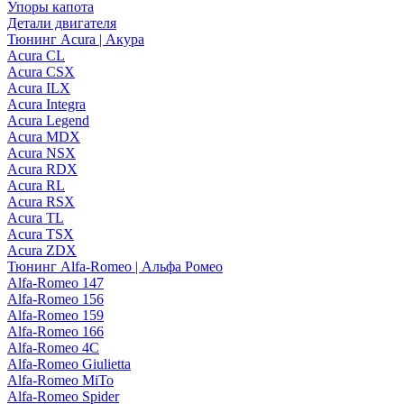
Упоры капота
Детали двигателя
Тюнинг Acura | Акура
Acura CL
Acura CSX
Acura ILX
Acura Integra
Acura Legend
Acura MDX
Acura NSX
Acura RDX
Acura RL
Acura RSX
Acura TL
Acura TSX
Acura ZDX
Тюнинг Alfa-Romeo | Альфа Ромео
Alfa-Romeo 147
Alfa-Romeo 156
Alfa-Romeo 159
Alfa-Romeo 166
Alfa-Romeo 4C
Alfa-Romeo Giulietta
Alfa-Romeo MiTo
Alfa-Romeo Spider