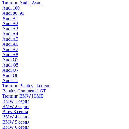
Тюнинг Audi | Ауди
Audi 100
Audi 80, 90
Audi A1
Audi A2
Audi A3
Audi A4
Audi A5
Audi A6
Audi A7
Audi A8
Audi Q3
Audi Q5
Audi Q7
Audi Q8
Audi TT
Тюнинг Bentley | Бентли
Bentley Continental GT
Тюнинг BMW | БМВ
BMW 1 серия
BMW 2 серия
Bmw 3 серия
BMW 4 серия
BMW 5 серия
BMW 6 серия