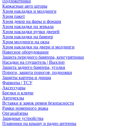
Подлокотники
Каркасные авто шторы
Хром накладки и молдинги
Хром пакет
Хром декор на фары и фонари
Хром накладки на зеркала
Хром накладки ручки дверей
Хром накладки на бампер
Хром молдинги на окна
Хром накладки на двери и молдинги
Навесное оборудование
Защита переднего бампера, кенгурятники
Насадки на глушитель | Выхлоп
Защита заднего бампера, уголки
Пороги, защита порогов, подножки
Защиты картера и днища
Фаркопы | ТСУ
Аксессуары
Брелки и ключи
Авточехлы
Вставки в замок ремня безопасности
Рамки номерного знака
Органайзеры
Зарядные устройства
Плавники на крышу и радио антенны