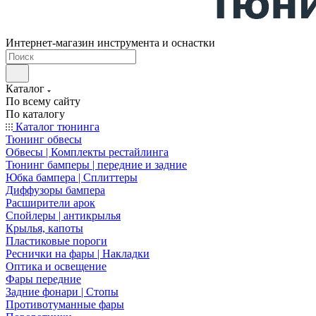
Интернет-магазин инструмента и оснастки
Каталог
По всему сайту
По каталогу
Каталог тюнинга
Тюнинг обвесы
Обвесы | Комплекты рестайлинга
Тюнинг бамперы | передние и задние
Юбка бампера | Сплиттеры
Диффузоры бампера
Расширители арок
Спойлеры | антикрылья
Крылья, капоты
Пластиковые пороги
Реснички на фары | Накладки
Оптика и освещение
Фары передние
Задние фонари | Стопы
Противотуманные фары